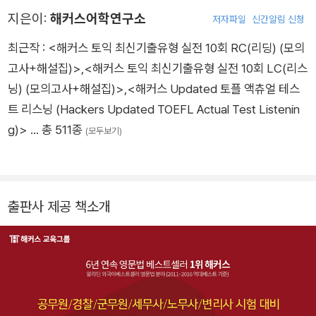
지은이:
해커스어학연구소
저자파일
신간알림 신청
최근작 :
<해커스 토익 최신기출유형 실전 10회 RC(리딩) (모의
고사+해설집)>
,
<해커스 토익 최신기출유형 실전 10회 LC(리스
닝) (모의고사+해설집)>
,
<해커스 Updated 토플 액츄얼 테스
트 리스닝 (Hackers Updated TOEFL Actual Test Listenin
g)>
… 총 511종
(모두보기)
출판사 제공 책소개