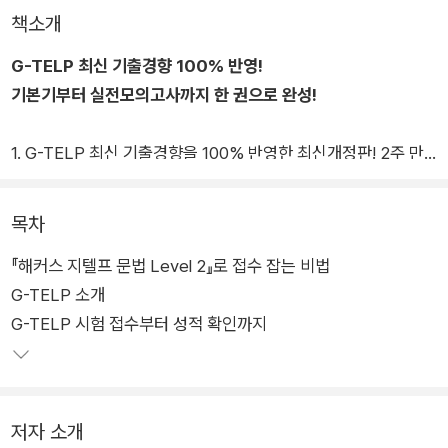
책소개
G-TELP 최신 기출경향 100% 반영!
기본기부터 실전모의고사까지 한 권으로 완성!
1. G-TELP 최신 기출경향을 100% 반영한 최신개정판! 2주 만
에 끝내는 지텔프 독해 (Level 2)
2. 기초부터 실전까지 학습 가능한 체계적인 4단계 구성!
목차
3. 문제가 저절로 풀리는 [문법 출제공식] & [빈출 표현]
『해커스 지텔프 문법 Level 2』로 접수 잡는 비법
4. 영문법 노베이스를 위한 [G-TELP 문법 기본기 공략하기] &
G-TELP 소개
[왕초보 기본기 다지기]
G-TELP 시험 접수부터 성적 확인까지
5. [단서 표시]와 [오답 분석]까지 포함한 상세한 해설!
저자 소개