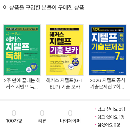
들 [해커스 교재만의 특장점] 1. G-TELP 최신 기출경향을 10
이 상품을 구입한 분들이 구매한 상품
0% 반영한 최신개정판! 2주 만에 끝내는 지텔프 독해 (Level 2)
1) 지텔프 시험 정보부터 점수 잡는 비법까지 수록한 지텔프 코리
아 공식 지정 독해 기본서입니다. 2) 지텔프 최신 출제경향 빅데
이터를 완벽하게 분석 및 반영하여 전략적인 학습이 가능합니다.
3) '수준별 맞춤 학습플랜'을 통해 2주 만에 지텔프 독해 영역 단
기 완성이 가능합니다. 2. 기초부터 실전까지 학습 가능한 체계적
인 4단계 구성! 1) [Chapter별 출제공식 > 연습/실전문제 > Ha
ckers Test > 실전모의고사]로 이어지는 단계별 학습이 가능합
니다. 2) 지텔프 문법 영역을 충분히 연습해볼 수 있는 16회분의
2주 만에 끝내는 해
해커스 지텔프(G-T
2026 지텔프 공식
커스 지텔프 독해
ELP) 기출 보카
기출문제집 7회분
풍부한 문제를 수록하여 실전 감각을 기를 수 있습니다. 3) 체계
(G-TELP) Level.
Level 2
적인 4단계 구성을 통해 기본기부터 실전에 출제되는 포인트까
2
지 학습 가능합니다. 3. 문제가 저절로 풀리는 [문법 출제공식] &
읽고 싶어요 0명
0
0
0
[빈출 표현] 1) 지텔프 문법 영역의 모든 문제를 풀 수 있는 출제
읽고 있어요 1명
100자평
리뷰
마이페이퍼
공식을 제시하여 어떤 문제가 나와도 빠른 풀이가 가능합니다.
읽었어요 0명