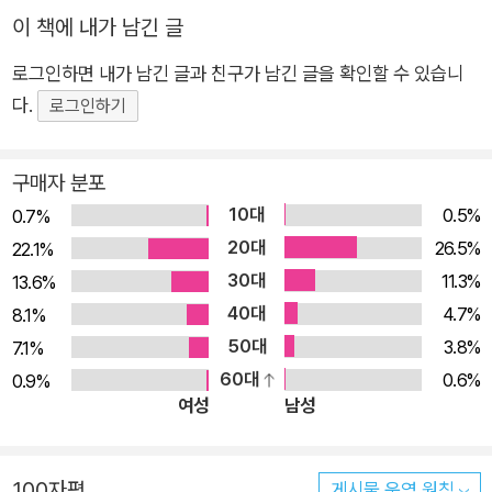
2) 최신 기출 문제를 분석하여 정리한 빈출 표현 및 정답 표현 리
이 책에 내가 남긴 글
스트를 통해 수월하게 정답을 선택할 수 있습니다. 4. 영문법 노
베이스를 위한 [G-TELP 문법 기본기 공략하기] & [왕초보 기본
로그인하면 내가 남긴 글과 친구가 남긴 글을 확인할 수 있습니
기 다지기] 1) 본격적인 학습 시작 전 'G-TELP 문법 기본기 공략
다.
로그인하기
하기'를 통해 영어 문장의 구조를 파악할 수 있습니다. 2) 문법 기
본기가 부족한 왕초보 학습자들이 문법의 기초부터 학습할 수 있
구매자 분포
는 '왕초보 기본기 다지기'를 수록하였습니다. 5. [단서 표시]와
10대
0.5%
0.7%
[오답 분석]까지 포함한 상세한 해설! 1) 해석 부분에 정답의 단서
20대
26.5%
22.1%
를 별색 표시하여 각 포인트별 출제공식을 효과적으로 학습할 수
30대
11.3%
13.6%
있습니다. 2) 오답 분석을 통해 실수를 줄이고 약점을 극복하여
40대
4.7%
8.1%
실전에 완벽하게 대비할 수 있습니다. [빠른 목표 달성을 위한 해
50대
3.8%
7.1%
커스만의 추가 혜택] 1. 해커스인강(HackersIngang.com) 1) G
60대
0.6%
0.9%
-TELP 공식 기출문제 동영상강의 2) G-TELP 문법 암기 노트
여성
남성
2. 해커스영어(Hackers.co.kr) 1) 무료 G-TELP 단기 고득점
비법강의 및 학습자료 2) 무료 지텔프/공무원/세무사/취업 시험
정보 및 후기 3. 해커스공무원(gosi.Hackers.com) 1) 군무원/
100자평
게시물 운영 원칙