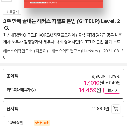
소득공제
2주 만에 끝내는 해커스 지텔프 문법 (G-TELP) Level. 2
최신개정판|G-TELP KOREA(지텔프코리아) 공식 지정|5/7급 공무원·회
계사·노무사·감정평가사·세무사 대비 영어시험|G-TELP 문법 암기 노트
해커스어학연구소
(지은이)
해커스어학연구소(Hackers)
2021-08-3
0
종이책
18,900
원,
10%
17,010
원
+ 940원
14,459
원
카드최대혜택가
더보기
전자책
11,880
원
수령예상일
양탄자배송