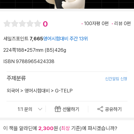
0
100자평 0편
리뷰 0편
세일즈포인트
7,665
영어시험대비 주간 13위
224쪽
188*257mm (B5)
426g
ISBN 9788965424338
주제분류
신간알림 신청
외국어
>
영어시험대비
>
G-TELP
선물하기
공유하기
이 책을 알라딘에
2,300
원 (
최상
기준)에 파시겠습니까?