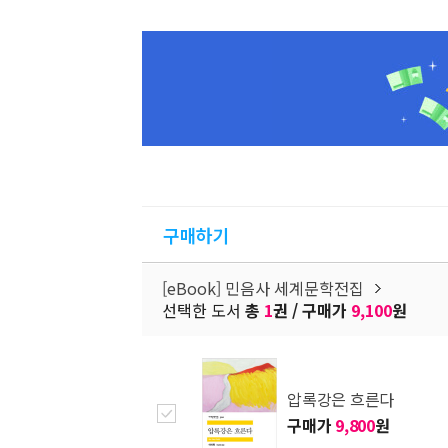
구매하기
[eBook] 민음사 세계문학전집
선택한 도서
총
1
권 / 구매가
9,100
원
압록강은 흐른다
구매가
9,800
원