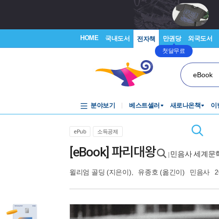
HOME
국내도서
만권당
외국도서
전자책
첫달무료
eBook
분야보기
베스트셀러
새로나온책
이
ePub
소득공제
[eBook] 파리대왕
민음사 세계문학
|
윌리엄 골딩
(지은이),
유종호
(옮긴이)
민음사
2