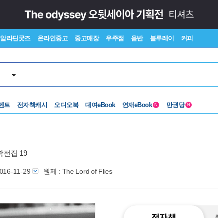
알라딘굿즈
온라인중고
중고매장
우주점
음반
블루레이
커피
벤트
전자책캐시
오디오북
대여eBook
연재eBook
만권당
N
N
전집 19
016-11-29
원제 : The Lord of Flies
전자책