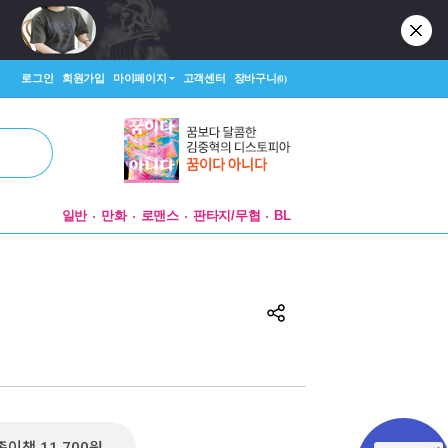
로그인
회원가입
마이페이지
고객센터
장바구니
(0)
일반
만화
로맨스
판타지/무협
BL