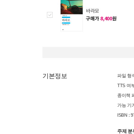
바라모
구매가
8,400
원
기본정보
파일 형식 
TTS 여
종이책 페
가능 기기
ISBN : 
주제 분