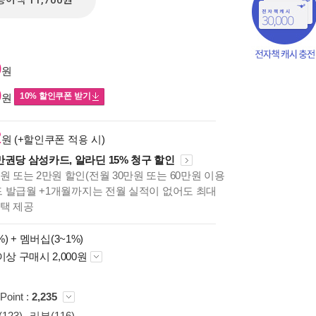
종이책 11,700원
0
원
0
10% 할인쿠폰 받기
원
2
원 (+할인쿠폰 적용 시)
만권당 삼성카드, 알라딘 15% 청구 할인
원 또는 2만원 할인(전월 30만원 또는 60만원 이용
카드 발급월 +1개월까지는 전월 실적이 없어도 최대
혜택 제공
%) +
멤버십(3~1%)
이상 구매시 2,000원
책의
보기
다.
Point :
2,235
123)
리뷰(116)