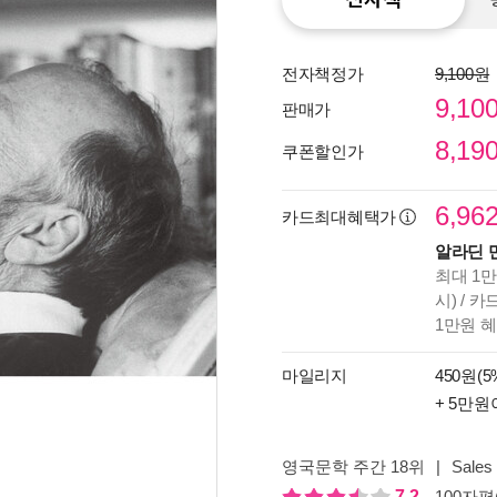
전자책정가
9,100원
9,10
판매가
8,19
쿠폰할인가
6,96
카드최대혜택가
알라딘 
최대 1만
시) / 
1만원 
마일리지
450원(5
+ 5만원
종이
미리
입니
영국문학 주간 18위
|
Sales 
7.2
100자평(