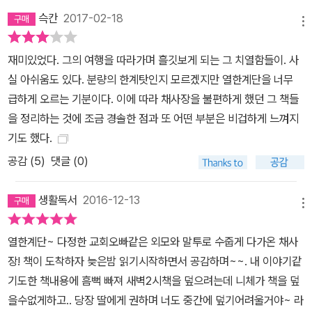
슥칸
2017-02-18
메뉴
재미있었다. 그의 여행을 따라가며 흘깃보게 되는 그 치열함들이. 사
실 아쉬움도 있다. 분량의 한계탓인지 모르겠지만 열한계단을 너무
급하게 오르는 기분이다. 이에 따라 채사장을 불편하게 했던 그 책들
을 정리하는 것에 조금 경솔한 점과 또 어떤 부분은 비겁하게 느껴지
기도 했다.
공감 (
5
)
댓글 (0)
생활독서
2016-12-13
메뉴
열한계단~ 다정한 교회오빠같은 외모와 말투로 수줍게 다가온 채사
장! 책이 도착하자 늦은밤 읽기시작하면서 공감하며~~. 내 이야기같
기도한 책내용에 흠뻑 빠져 새벽2시책을 덮으려는데 니체가 책을 덮
을수없게하고.. 당장 딸에게 권하며 너도 중간에 덮기어려울거야~ 라