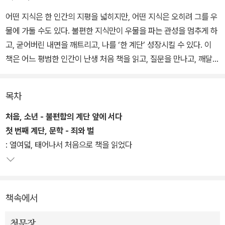
어떤 지식은 한 인간의 지평을 넓히지만, 어떤 지식은 오히려 그를 우
물에 가둘 수도 있다. 불편한 지식만이 우물을 파는 관성을 멈추게 하
고, 굳어버린 내면을 깨트리고, 나를 ‘한 계단’ 성장시킬 수 있다. 이
책은 어느 평범한 인간이 난생 처음 책을 읽고, 질문을 만나고, 깨달음
과 깨부숨을 반복해가며 한 명의 지식인으로 성장하기까지의 생생한
기록이다.
목차
인문학의 최전선에서 독자와 가장 가깝게 만나온 작가 채사장은 이
처음, 소년 - 불편함의 계단 앞에 서다
책을 통해 인문학이 어떻게 삶을 변화시키는지 몸소 보여준다. 그리
첫 번째 계단, 문학 - 죄와 벌
하여 누구라도 자기만의 계단을 하나씩 밟아나가면 새로운 자신을,
: 열여덟, 태어나서 처음으로 책을 읽었다
색다른 인생을 만날 수 있음을 말한다.
문학, 종교, 철학, 과학, 역사, 경제뿐 아니라 예술의 영역까지 아우르
책속에서
며 촘촘히 펼쳐지는 질문들을 따라가 보자. 때론 낄낄대고 때론 울컥
하며, 조금 불편해하고 가끔 편안해하며 함께 이 계단을 오르다 보면,
첫문장