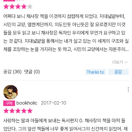
어쩌다 보니 채사장 책을 이것까지 섭렵하게 되었다. 지대넓얕부터,
시민의 교양, 열한계단까지. 의도인듯 아닌듯은 잘 모르겠지만 이것
들을 모두 읽고 보니 채사장은 독자인 우리에게 무언가 요구하고 있
는 것 같다. 지대넓얕을 통해서는 내가 살고 있는 이 세계의 구조와 실
체를 조망하는 눈을 가지라는 듯 하고, 시민의 교양에서는 자본주의
체제하의 국민에서 벗어나 시민이 되기를, 그리고 아직까지는 마지막
더보기
인 열한계단에서는 더 나아가 이 우주속에서의 자기자신이 어떠한 존
공감 (
36
)
댓글 (0)
재인지를 파악하라는 것 같다. 어떻게 보면 꽤 단계적인 지도 같기도
하다. 그래서인지 이 책 열한계단은 채사장의 책들중에 가장 쉬우면
서도 가장 이해하기 어려운 것 같기도 하다. 채사장은 헤겔의 정반합
메뉴
의 변증법을 통하여 자신의 자아가 성장한 과정을 밝힌다. 문학과 기
bookholic
2017-02-10
독교-불교-철학-과학-군대-자본주의-죽음의 경험-신비주의 등 채사
장은 자신이 성장하면서 정신적으로 크게 영향을 미친 것들을 하나하
사랑하는 딸과 아들에게 보내는 독서편지 0. 채사장의 책을 마저 들
나 짚어가며 열한계단으로 독자를 이끌어 나간다. 가끔 채사장은 자
었단다. 그의 앞선 책들에 너무 좋게 읽어서그의 신간까지 읽었어. 제
신에게 심대한 영향을 미친 것들과 대화를 한 것을 책에서 보여주기