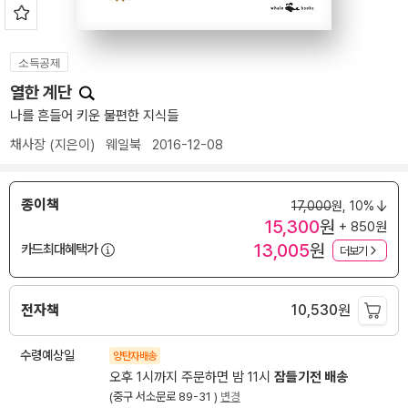
소득공제
열한 계단
나를 흔들어 키운 불편한 지식들
채사장
(지은이)
웨일북
2016-12-08
종이책
17,000
원,
10%
15,300
원
+ 850원
13,005
원
카드최대혜택가
더보기
전자책
10,530
원
수령예상일
양탄자배송
오후 1시까지 주문하면 밤 11시
잠들기전 배송
(중구 서소문로 89-31 )
변경