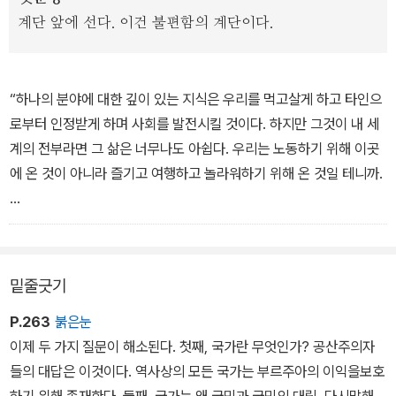
문득 놀라운 곳에 당도해 있을 것이다.
계단 앞에 선다. 이건 불편함의 계단이다.
“하나의 분야에 대한 깊이 있는 지식은 우리를 먹고살게 하고 타인으
로부터 인정받게 하며 사회를 발전시킬 것이다. 하지만 그것이 내 세
계의 전부라면 그 삶은 너무나도 아쉽다. 우리는 노동하기 위해 이곳
에 온 것이 아니라 즐기고 여행하고 놀라워하기 위해 온 것일 테니까.
인생이라는 제한된 시간 속에서 세계의 다양한 영역을 모험하는 가장
괜찮은 방법은 불편한 책을 읽는 것이다. “
밑줄긋기
“충분한 시간과 경험이 주어지지 않은 가운데, 자신의 궁극적인 모습
으로 한 번에 도약하는 사람은 없다. 인생이라는 긴 시간 동안 우리는
P.263
붉은눈
자신만의 계단을 밟고 올라가야 한다.
이제 두 가지 질문이 해소된다. 첫째, 국가란 무엇인가? 공산주의자
들의 대답은 이것이다. 역사상의 모든 국가는 부르주아의 이익을보호