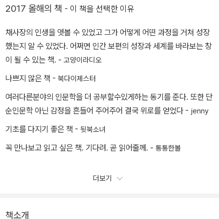
2017 올해의 책
- 이 책을 선택한 이유
채사장의 인생을 엿볼 수 있었고 그가 어떻게 어떤 과정을 거쳐 성장
했는지 알 수 있었다. 어쩌면 인간 보편의 성장과 세계를 바라보는 창
이 될 수 있는 책. -
고양이라디오
나쁘지 않은 책 -
북다이제스터
여러다른분야의 인문학을 더 공부할수있게하는 동기를 준다. 또한 단
순인문학 아닌 감정을 흔들어 주어주어 결국 위로를 얻었다 -
jenny
기초를 다지기 좋은 책 -
뒷북소녀
꼭 만나보고 읽고 싶은 책. 기다려. 곧 읽어줄께. -
통통한볼
더보기
책소개