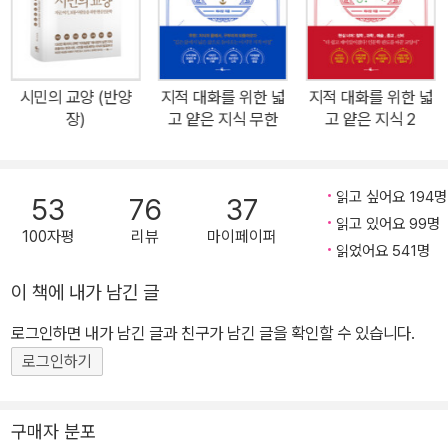
고사느라 책을 한 권도 읽지 못했던 사회생활과 큰 교통사고 후의 절
박한 순간 속에서도. 아주 멀리도 아니고, 학창시절까지만 돌아가 보
자. 내가 어떤 아이였든 내 안에는 질문이 있었을 것이다. 섬세하게 생
시민의 교양 (반양
지적 대화를 위한 넓
지적 대화를 위한 넓
각해보지 못했을 뿐, 그 질문은 내 삶의 각도를 조금씩은 비틀었을 것
장)
고 얕은 지식 무한
고 얕은 지식 2
이다. 채사장 작가는 그 질문들을 비교적 정확하게 기억한다. 그리하
여 인생의 굽이마다 만난 질문들을 정리했는데, 거기서 길어 올린 공
통점이 바로 ‘불편함’이었다. 깨달음과 깨부숨의 반복, 평범한 한 인간
읽고 싶어요 194명
53
76
37
이 질문을 통해 나아가는 치열한 과정 무료한 일상의 어느 날, 인생에
읽고 있어요 99명
100자평
리뷰
마이페이퍼
대한 목표도 궁금함도 없이 방 안에 누워 있던 한 소년이 태어나서 처
읽었어요 541명
음 책을 집어 든다. 책장이 잘 넘어가지 않는 길고 지루한 시간이 지나
이 책에 내가 남긴 글
고 마지막 책장을 덮고 난 후 소년은 깨닫는다. 이제 자신은 전과 같을
로그인하면 내가 남긴 글과 친구가 남긴 글을 확인할 수 있습니다.
수 없음을. 고여 있던 내면에 파도가 일고, 소년의 세계는 부서진다.
누구에게나 그런 때가 있다. 삶이 정체되어 있다고 느낄 때, 너무 오래
로그인하기
한 곳에 고여 있어 썩어 들어가는 것만 같을 때. 자신을 깨고 내면을
박차고 나가려 하는 것, 우리는 이것을 ‘성장’이라고 한다. 성장은 외
구매자 분포
부의 힘이 있어야만 가능하다. 그 외부의 힘은 하나의 사건이 될 수도