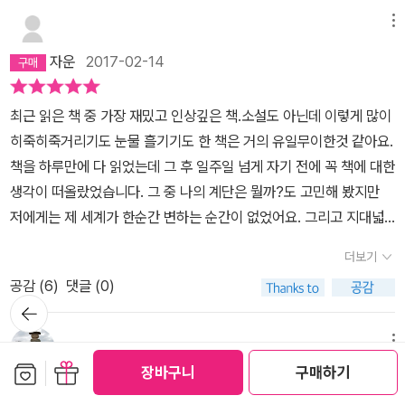
마를 듣지만 요즘 독서를 하면서 즐겨 듣는 노래가 있다. 제목이 ‘그라
같고, 아빠도 아빠를성장하게 한 책들에 대해서 시간을 내서 정리를
이다. 정과 반의 투쟁, 자아와 반자아의 투쟁을 통해 결국 합(合)의
메뉴
시아스 아 라 비다‘(Gracias a la Vida)로 우리말로 ‘삶에 감사해‘ 정
한번 해봐야겠구나. 그리고 너희들도 앞으로 자라면서, 많은 책들을
성숙한 정신으로 성장해 나간다. 합(合)은 완벽한 하나의 세계로 결
도가 된다.가사 첫구절을 잠깐 볼까?‘삶에 감사해. 내게 너무 많은 걸
자운
2017-02-14
만날 텐데, 어떤 책들이 너희들을 변화시킬지 궁금하구나. 아니면 벌
함없이 정상적으로 존재한다. 그리고 나서 합은 동시에 정이된다. 첫
주었어.샛별 같은 눈동자를 주어흑과 백을 온전히 구분하게 하고, 하
써 그런 책들을 만났을 수도 있고 말이야. 막둥이는 <정글에서 살아
번째 계단, 문 학 - 죄와 벌 : 열여덟, 태어나서 처음으로 책을 읽었다
늘에 빛나는 별들을 보게 하고수많은 사람 가운데 내 님을 찾을 수 있
최근 읽은 책 중 가장 재밌고 인상깊은 책.소설도 아닌데 이렇게 많이
남기>란 만화책이 그런 책들 중에 하나가아닐까 생각이 드는구나. 얼
두 번째 계단, 기독교 - 신약성서 : 돌아가는 지하철 안에서 펑펑 울었
게 됐네.‘총 6구절로 이루어졌는데 모두 ‘삶에 감사해. 내게 너무 많은
히죽히죽거리기도 눈물 흘기기도 한 책은 거의 유일무이한것 같아요.
마 전에 그 시리즈가 끝이 나서 대성통곡을 했을 정도니까 말이야.^
다세 번째 계단, 불 교 - 붓다 : 인생에서 가장 완벽하고도 아름다운
걸 주었어.‘로 시작하며첫구절과 비슷하게 삶에 감사한 이유들로 가
책을 하루만에 다 읽었는데 그 후 일주일 넘게 자기 전에 꼭 책에 대한
^ 1. 채사장은 팟캐스트를 통해서도 불편한 책을 읽으라고 권했었어.
순간을 만났다네 번째 계단, 철 학 - 차라투스트라는 이렇게 말했다 :
득차 있다.‘메르세데스 소사‘ 라는 아르헨티나 여가수가 부른 노래이
생각이 떠올랐었습니다. 그 중 나의 계단은 뭘까?도 고민해 봤지만
그는책을 많이 읽는 것보다 어떤 책을 읽느냐가 더 중요하다고 생각
집을 나와 세계를 떠돌았다다섯 번째 계단, 과 학 - 우주 : 하릴없이
다. 메르세데스 벤츠가 아닌 ‘메르세데스 소사‘를 나아가 ‘누에바 칸시
저에게는 제 세계가 한순간 변하는 순간이 없었어요. 그리고 지대넓
하는 사람이야. 사람들이 책을 읽을 때익숙한 책을 선택하는 사람과
사치스럽게 책을 읽었다여섯 번째 계단, 이 상 - 체 게바라 : 이상적인
온‘을 알게 된 것만으로도 나는 ‘열한 계단‘에 고마움을 느낀다.익숙하
얕 최근 방송을 들으며 생각해봤습니다. 그렇다면 나는 덕실님 같이
불편한 책을 선택하는 사람이 있대. 그런데, 자신은 불편한 책을 선택
인간을 만났다일곱 번째 계단, 현 실 - 공산당 선언 : 현실적인 인간이
더보기
지 않은 스페인어로 불리우는 저 노래를 듣고 있으면 가슴이 울컥하
빗면일까 깡쌤처럼 원형일까 김도인님처럼 오버로드일까... 저는 그
하는 것이고, 그것이 또다른 지평을 열어준다고했어.=========
되었다여덟 번째 계단, 삶 - 메르세데스 소사 : 어느 날 갑자기 삶이
는 이유는 단지 음색과 가사의 아름다움이 아니었다. 도저히 삶의 감
공감 (
6
)
댓글 (0)
조차도 모르겠더라구요. 사실 저는 저 자신에 대해 잘 모르는 사람이
==================================두 종류
무겁게 정지했다아홉 번째 계단, 죽 음 - 티벳 사자의 서 : 모든 것이
뒤로가
사함을 말할 수 없는 현실 속에서 그것을 담담히 받아들이는 그녀의
었어요. 최근이 제게는 가장 정적이고 어두운 시기입니다. 지금 마음
의 사람이 있다. 첫 번째는 익숙한 책을 선택하는 사람이다. 하나의 책
기
때마침 마무리된 날, 죽기로 결심했다열 번째 계단, 나 - 우파니샤드 :
깊은 영혼과 용기있는 행동 때문인것 같다.메르세데스 소사를 통해 1
이 많이 힘들고 혼란스러운 순간이 나에 대해 그리고 나의 세계에 대
을 읽고 그세계에 동감하면, 다음에는 그와 관련된 좀 더 심도 있는 책
메뉴
광장에 섰다열한 번째 계단, 초 월 - 경계를 넘어서 : 여행이 시작되었
900년도 중후반시절 라틴아메리카에 행해진 미국을 비롯한 강대국
보관함담기
선물하기
해 자각하고 알아가는 계기가 되길... 그리고 그 계기로 더 건강한 내
을 선택한다. 이 과정을 반복함으로써 하나의 분야를 깊이 있게 파고
장바구니
구매하기
다​모든 계단이 나에게 질문을 던진다. '당신이 주인공이라면 어떻게
라스티
2018-04-05
들의 착취와 독재정권의 횡포를 알게 되었다.이렇게 오늘도 난 계단
면과 성장하는 노력으로 이어지도록 스스로 많이 힘내야겠습니다.채
드는 사람이 있다. 두번째는 불편한 책을 선택하는 사람이다. 하나의
할 것인가?' ​세상은 가난과 고통과 불의로 가득 차 있는데 무엇인 문