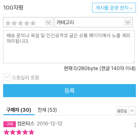
100자평
게시물 운영 원칙
생생한 경험과 질문이 어떻게 엮여서 삶을 바꾸는지 말한다. 누구라
도 자기만의 계단을 하나씩 밟아나가면 생각지도 못했던 방향으로 나
카테고리
아가고 결국 새로운 자신을, 색다른 인생을 만날 수 있다고 말이다. 질
문하라, 불편함은 삶을 밀어 올리는 정반합의 과정이다 《문학-기독
교-불교-철학-과학-역사-경제-예술-종교-초월》 채사장 작가가 올라
온 불편한 계단은 문학, 종교, 철학, 과학, 역사, 경제학뿐 아니라 예술
의 영역까지 아우른다. 낯선 지식과 대면할 때 느끼는 불편함이란 자
현재
0
/280byte (한글 140자 이내)
신의 내면에 기존하던 ‘정(正)’이 그와 모순된 ‘반(反)’과 대면할 때
느끼는 ‘위기’라고 그는 말한다. 그러나 그 위기를 딛고 올라 ‘정’도 아
스포일러 포함
니고 ‘반’도 아닌 새로운 정신으로 성숙하는 것이 바로 ‘합’이며, 그 합
등록
은 다음 계단을 위한 ‘정’이 된다. 그리고 그는 지금껏 우리가 한 번도
보지 못한 유형의 新지식인으로 여물어, 다음 계단 앞에 서 있다. 그
구매자 (30)
전체 (53)
를 따라 계단을 오르는 동안, 독자는 자기 안의 질문들과 만나며 자신
만의 계단 앞에 오를 수 있을 것이다.
컴온타스
2016-12-12
메뉴