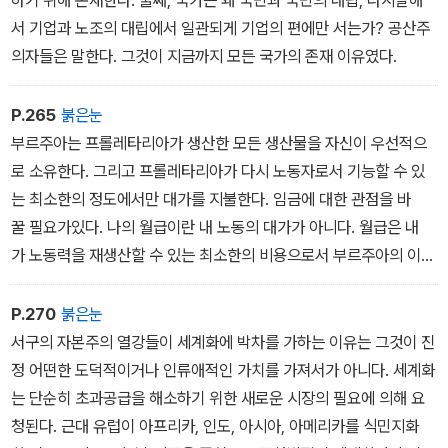
당신도 기억하고 있을 거라 생각한다. 세계가 무너지는 것을 처음으
하기 위해 존재한다. 둘째, 국가는 왜 국민과 국민의 대립, 다시말해
로 목도했을 때를 말이다. 견고하던 세계에 균열이 가고 삶의 방향을
서 기업과 노조의 대립에서 일관되게 기업의 편에만 서는가? 공산주
크게 바꿔야만 했던 시점을. 나는 비교적 정확히 기억하고 있다. 그건
의자들은 말한다. 그것이 지금까지 모든 국가의 존재 이유였다.
고등학교 2학년이 끝나가던 겨울방학, 《죄와 벌》의 마지막 장을 덮었
을 때다.
P.265
붉은눈
나의 첫 번째 계단은 문학이었다.”
부르주아는 프롤레타리아가 생산한 모든 생산물을 자신이 우선적으
로 소유한다. 그리고 프롤레타리아가 다시 노동자로서 기능할 수 있
“불편함은 설렌다. 어떤 책 속에서 불편함이 느껴진다면 그것은 당신
는 최소한의 정도에서만 대가를 지불한다. 임금에 대한 관점을 바
이 방금 새로운 대륙에 도착했다는 존재론적 신호다. 이제 기존의 세
꿀 필요가있다. 나의 월급이란 내 노동의 대가가 아니다. 월급은 내
계는 해체될 것이고, 새로운 세계와 만나 더 높은 단계에서 나의 세계
가 노동력을 재생산할 수 있는 최소한의 비용으로서 부르주아의 이익
가 재구성될 것이다. 하나의 계단을 더 올라가는 것이다. 그러므로 나
을 위해제공된 것이다.
는 당신에게 불편함을 권한다.”
P.270
붉은눈
서구의 자본주의 열강들이 세계화에 박차를 가하는 이유는 그것이 진
“잠을 자는 게 아쉬웠다. 불이 꺼지고 사람들이 잠에 들면 혼자 게르
정 어떤한 도덕적이거나 인류애적인 가치를 가져서가 아니다. 세계화
를 빠져나왔다. 세상은 불빛 하나 없이 짙은 어둠에 잠겨 있었다. 하지
는 단순히 초과공급을 해소하기 위한 새로운 시장의 필요에 의해 요
만 조금도 무섭지 않았다. 쏟아질 듯한 별들 때문이었다. 어릴 적에 동
청된다. 근대 유럽이 아프리카, 인도, 아시아, 아메리카를 식민지화