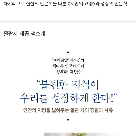
남성들과 생선을 널어놓고 손님을 부르는 할머니들을 보았다. 울창한
차기작으로 현실의 인문학을 다룬 《시민의 교양》과 성장의 인문학을
숲길을 걸어가는 종아리와 계곡 물로 땀이 닦이는 건강한 목덜미를
다룬 《열한 계단》, 관계의 인문학을 다룬 《우리는 언젠가 만난다》까
보았다. 고요히 예불을 들이는 거친 손등을 보았고, 예배당에 앉아 내
지 연이어 베스트셀러에 오르며 명실상부 오늘날 한국 사회의 가장
면으로 침잠해가는 얼굴의 깊은 주름을 보았다. (...)
흥행하는 인문학 작가가 되었다. 저자는 세계에 대한 관심에서 자아
출판사 제공 책소개
에 대한 탐구로 더욱 넓어지며 점점 깊어졌다. 그 결과물이 2019년
여행을 통해 내가 보고 배운 건, 현실을 살아가는 사람들의 구체적인
겨울에 출간한 《지적 대화를 위한 넓고 얕은 지식》 제로 편이다. 이
삶이었다. 감추사에는 붓다가 아니라 주지스님이 있었고, 교회에는
책을 통해 저자는 인간의 가장 본질적 질문인 자아와 세계 그리고 그
신이 아니라 신자들이 있었으며, 시장에는 상품이 아니라 사람들이
관계에 대한 오래된 해답을 일목요연하게 정리했다. 이후 저자의 관
있었다. 세상은 형이상학적인 무엇인가로 채워져 있는 공간이 아니
심은 지식에서 실천으로 확장되었다. 떠도는 말이 아니라 그 말 이면
라, 처음부터 구체적인 삶으로 가득했다. 나는 그 자명하고 단순한 진
의 구체적 체험이 비로소 우리를 자아와 세계에 대한 진실에 다가서
실을 보지 못하고 있었던 것이다.
게 한다는 깊은 이해를 바탕으로 출간한 책이 2021년에 출간한 첫 소
눈을 뜨고 있어도 보지 못하는 사람이 있다. 현실에 발붙이고 있으면
설 《소마》이며, 그로부터 3년 후에 출간한 이 책 《지적 대화를 위한
서도 현실을 살아가지 못하고 현실 너머의 그 무엇에 정신을 쏟는 사
넓고 얕은 지식》 무한 편이다. 저자는 현대인이 혼란에서 벗어나 내면
람이 있다. 혹시 내가 그런 사람은 아니었을까. 여행을 마치고 돌아왔
의 지혜로 나아가길 바라는 마음으로 이 책을 썼다. 현재는 언어가 사
을 때, 나는 처음으로 눈을 떴다. 그리고 내가 지금까지 대지 위에 발
라진 자리인 침묵에 관심을 기울이고 있으며, 일상이라는 소소한 정
을 딛고 있었음을 깨달았다.”
원을 가꾸는 삶을 배워가고 있다.