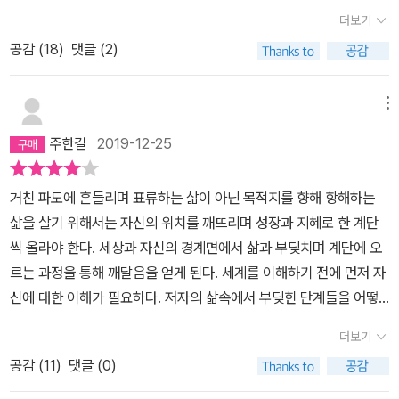
데 지금 생각해보면 읽기에 참 불편했었던 책으로 기억한다.이 책 ‘열
았다고 하고 말이야. 그 힘든 시절 그에게 힘이 되어주는 음악을 만나
더보기
데, 채사장은 실제 하고 싶은 이야기는 그러한 것들이지만 사람들이
한 계단‘은 그저 ‘생존‘이 아니라 인생을 살아가는 방법을 제시하고 있
서, 이겨낼 수 있었대. 그 음악은 아르헨티나의 가수 메르세데스 소사
현실에 눌려있고, 관심이 많아 듣고 싶은 이야기를 더 많이 하는 거란
공감 (
18
)
댓글 (2)
다. 인생을 살아간다는 것은 무엇인가. 내적으로 성장해감을 말한다.
라는 가수였다고 하는구나. 아빠는처음 들어보는 가수라서 유튜브에
다. 신비에 관심을 갖게 된것은 죽음에 가까운 경험때문이었다. 놀랍
그러기 위해서는 외부의 충격이 필요한데 책이 그 역할을 한다.이 세
서 찾아서 음악을 들어봤어. 그녀의 목소리를 듣다 보니 채사장이 이
게도 그는 교통사고로 벨트까지 안한 상태에서 거의 죽을 뻔했으며
상엔 익숙한 책과 불편한 책, 이렇게 2종류의 책이 있다고 한다. 채사
메뉴
야기한것처럼 마음의 안정을 주는 것 같더구나. 그녀의 노래뿐만 아
이를 계기로 인간의 삶에 대해 더 깊은 지혜를 얻게 된다. 이러한 성찰
장은 두 종류 모두 읽어도 좋지만 우리에게는 ‘죽음‘이라는 시간적 제
니라 반정부 시위로 오랜 망명생활을 했다고하는 이력을 알게 되니,
주한길
2019-12-25
은 자아와 우주와의 관계, 나라는 존재에 대한 궁금증, 우주에 대한 궁
약으로 이왕이면 불편한 책을 읽기를 권한다.익숙한 책을 좋아하는
더욱 그녀의 노래에 어떤 힘이 있어 보였어.아무튼, 그녀의 노래와 그
금증에 대한 대답과 질문으로 더욱 깊어진다. 이처럼 열한계단은 이
사람은 한 우물을 파듯이 전문가가 된다. 오늘날의 사회는 그 전문가
녀의 삶도 채사장을 한 계단 더 올라가게 해주는 역할을 했대....지은
거친 파도에 흔들리며 표류하는 삶이 아닌 목적지를 향해 항해하는
전의 채사장들의 책처럼 편안한 안내라던가 뭔가 답을 주는 종류의
에게 높은 사회적 지위와 경제력을 주기 때문에 오히려 권장사항으로
이 채사장뿐만 아니라, 책을 즐겨 읽는 사람이라면 누구나 자신에게
삶을 살기 위해서는 자신의 위치를 깨뜨리며 성장과 지혜로 한 계단
책은 아니다. 물론 전의 것들도 그런 성격이 강한 건 아니지만. 채사장
여겨진다. 하지만 채사장은 그렇게 한우물만 알듯이 좁은 세계를 사
영향을 준 책들이 있을 거야. 그리고 그 책들은 알게 모르게 나 자신을
씩 올라야 한다. 세상과 자신의 경계면에서 삶과 부딪치며 계단에 오
의 변증법적 성장과정은 공감이 가능 부분도 있지만 사람에 따라 그
는 삶보다는 불편한 책을 통해 여행하는 삶을 권하는 것이다.독특한
성장시켰을 테고 말이야. 그래서 그것에 대한 이야기를 해 보라고 하
르는 과정을 통해 깨달음을 얻게 된다. 세계를 이해하기 전에 먼저 자
방향성이 정 반대이거나 그 일부만 따라간 경우도 있고, 아주 다른 경
사람이다. 이러니 그의 책들이 읽기에 불편했던 것이 아니었을까.그
면 다들 이야기를 하겠지. 아빠도그런 책들이 있단다. 아빠도 그런 책
신에 대한 이해가 필요하다. 저자의 삶속에서 부딪힌 단계들을 어떻
우도 있을 것이다. 이런 부분을 비교해보며 자신을 반추해보는 것도
렇다면 과연 무엇이 ‘불편한 책‘인것일까? 자신이 몰랐던 이야기를
들을 통해서 아빠의 영혼이 바뀌었다고 늘 생각하고 있어. 그것이 채
게 오르게 되었는지를 주제별로 담고 있다. 계단에 오를때 마다 세계
책의 하나의 재미 일수 있다. 또한 중간중간 종교나, 윤리적문제, 우주
하는 책은 물론이거니와 자신이 알고 있던 것과 반대의 이야기를 하
더보기
사장이 이야기한 것처럼 한 계단 올라간 것인지는 모르겠지만, 아빠
관을 깨뜨려야 한다. 헤겔의 변증법에 따라 정(正), 반(反), 합(合)의
에 관한 생각, 자본주의에 관한 생각, 남자라면 군대가 파괴한 나의 정
는 책을 불편한 책이라고 정의할 수 있다. 그렇게 자신의 세계를 깨트
의삶의 방식과 영혼은 바뀌었다고 생각해. 생각해 보니 아빠도 그런
공감 (
11
)
댓글 (0)
과정으로 계단을 오르며 성장해 나간다. 정(正)은 평화롭고 고요하게
신 등에대해서 생각해보고 공감하는 것도 이책을 보는 재미일 듯 하
려 가면서 내적으로 성장해가는게 아닐까?평소엔 ‘Bugs‘의 독서테
책들이 꽤 되는 것 같구나. 지금 그 책들을 다 이야기하려면 길어질 것
존재하는 익숙해져 있는 세계관이다. 반(反)은 정에 반대되는 세계관
다.