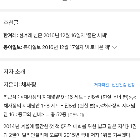
얼마나 부끄러운 일인가.
젊은 나의 생각은 옳았다. 그때 이후로 단 한 번도 완전함 혹은 충만함
추천글
의 느낌을 가져본 적이 없다. 그리고 앞으로도 없을 것임을 안다. 왜냐
하면 이제는 알기 때문이다. 완전함과 충만함이란 아이러니하게도 미
한겨레:
한겨레 신문 2016년 12월 16일자 '출판 새책'
숙함의 다른 표현이라는 것을 말이다. 현실에서 멀어질수록, 세계의
동아일보:
동아일보 2016년 12월 17일자 '새로나온 책'
복잡성을 이해하지 못할수록 세상은 단순하고 명쾌하게 보인다. 문제
는 세상을 그렇게 단순하게 파악할 때에만 우리가 행복할 수 있다는
사실이다.
저자 소개
지은이:
채사장
저자파일
신간알림 신청
그래서 어른이 된다는 것은 슬픈 일이다. 어른으로 성숙해간다는 것
은 세계의 복잡성을 초연하게 받아들임을 의미한다. 세계의 복잡성을
최근작 :
<채사장의 지대넓얕 9~16 세트 - 전8권 (현실 너머 편)>
,
<
받아들인다는 것은 우리가 완전함과 충만함의 허구성을 이해했음을
채사장의 지대넓얕 1~8 세트 - 전8권 (현실 편)>
,
<채사장의 지대넓
의미한다. 완전함과 충만함을 내려놓은 사람에게 행복은 없다.”
얕 16 : 종교와 신비>
… 총 52종
(모두보기)
2014년 겨울에 출간한 첫 책 《지적 대화를 위한 넓고 얕은 지식》 1권
“그리고 사람들을 구경했다. 항구에 정박한 어선을 손질하는 중년의
과 2권이 밀리언셀러에 오르며 2015년 국내 저자 1위를 기록했다.