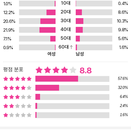
10대
0.4%
1.0%
있고, 한 명의 스승이 될 수도 있고, 단 한 권의 책이 될 수도 있다. 작
20대
8.6%
12.2%
가 채사장은 책을 통해 불편한 질문을 만났다. 그 질문은 자신의 평화
30대
10.3%
20.6%
로웠던 세계를 깨부쉈다. 이후 그는 계속 불편함을 찾으며 성장의 계
40대
9.8%
21.9%
단으로 자기 삶을 밀어 올렸다. 깨달음과 깨부숨의 반복, 그 치열한 과
50대
5.6%
7.1%
정이 있었기에 지금, 조금은 단단한 자신이 있다고 말한다. 어떤 독서
60대
1.6%
0.9%
는 한 인간의 지평을 넓히지만, 어떤 독서는 오히려 그를 우물에 가둔
여성
남성
다 채사장은 그래서 ‘불편한’ 책을 권한다. 책이란, 많이 읽는 게 다가
아니라서 어떤 독서는 한 인간의 지평을 넓히지만 어떤 독서는 오히
8.8
평점 분포
려 그를 우물에 가둘 수도 있다는 것이다. 나를 불편하게 하는 지식만
57.6%
이 굳어 있는 내면에 균열을 일으켜 나를 한 계단 성장시킬 수 있다.
32.0%
채사장 작가는 3년 동안 1000권의 책을 읽은 독서광으로 알려져 있
6.4%
지만, 중요한 건 숫자가 아니다. 그의 독서가 어디서 시작해 어디를 지
나왔으며 어디로 가고 있는지, 독서의 방향이 그를 말해준다. 우리가
2.4%
주목해야 할 것은 자신을 깨고 나아가는 방향이다. 인문학의 최전선
1.6%
에서 독자와 가장 가깝게 만나온 채사장 작가는 이 책을 통해 책이, 그
리고 인문학이 어떻게 삶을 변화시키는지 몸소 보여준다. 한 인간의