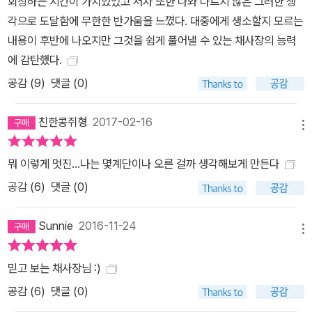
회상하는 시간이 가치있었고 저자 또한 나와 다르지 않은 그러한 생
각으로 도달함에 무한한 반가움을 느꼈다. 대중에게 생소할지 모르는
내용이 후반에 나오지만 그것을 쉽게 풀어낼 수 있는 채사장의 능력
에 감탄했다.
공감 (
9
)
댓글 (0)
친한콩쥐형
2017-02-16
메뉴
뭐 이렇게 멋진...나는 몇계단이나 오른 걸까 생각해보게 만든다
공감 (
6
)
댓글 (0)
Sunnie
2016-11-24
메뉴
믿고 보는 채사장님 :)
공감 (
6
)
댓글 (0)