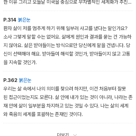
화책에서 읽었던 은하수라는 단어는 당연히 문학적 표현일 거라고 생
한 이유 그리고 오늘날 미국을 중심으로 무차별적인 세계화가 추진되
각했었다. 밤하늘에 별들의 강이라는 게 있을 리가 없지 않은가. 하지
는이유는 초과공급의 문제를 해결해야 한다는 경제적인 목적에서 비
만 스물한 살이 되어서 나는 처음으로 은하수라는 단어가 의미하는
롯된 것일 뿐이다.
P.314
붉은눈
것이 무엇인지 정확히 알았다. 그건 사실이었다. 밤하늘에는 실제로
환자 삶이 저를 멈추게 하기 위해 일부러 사고를 냈다는 말인가요?
별들의 강이 있었다. 그것은 놀랍도록 선명하고 짙은 우윳빛이었고,
소사 그렇게 말할 수는 없어요. 삶에게 원인과 결과를 묻는 건 가능하
한쪽 하늘에서 시작해서 내 머리 위를 거쳐 반대편 하늘까지 거대하
지 않아요. 삶은 받아들이는 방식으로만 당신에게 말을 건넵니다. 당
게 이어져 있었다.
신이 선택해야 해요. 받아들여 해석할 것인가, 받아들이지 않고 고통
을 지속할 것인가.
이제 그만 살아도 되겠다고 생각한 건 바로 그때였다. 그 순간 너무나
도 맑은 정신 속에서 나는 정확히 느낄 수 있었다. 지금 이 순간이 과
P.362
붉은눈
거와 미래를 관통하는 나의 삶 전체를 통틀어 가장 행복한 순간임을.
우리는 삶 속에서 나의 의미를 찾으려 하지만, 이건 처음부터 잘못
그것은 시간의 한계를 초월한 느낌이었다. 잠시나마 인생 전체를 조
된 접근이었는지도 모른다. 삶 안에 내가 있는 것이 아니라, 나라는 존
망한 느낌. 아름다운 자연 속에 너무도 좋은 사람들과 이렇게 함께 있
재 안에 삶이 일부분을 차지하고 있는 것일 수 있다. 나는 삶의 세계
는 완벽한 순간은 다시는 반복되지 않을 것이다. 이것은 신이 준비해
와 죽음의 세계를 포괄하는 존재인 것이다.
놓은 가장 완벽한 순간임을 선명하게 알 수 있었다. 그러니 더 살아간
다는 건 무의미한 일이다. 무의미한 삶을 구차하게 끌고 간다는 것은
더보기