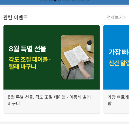
관련 이벤트
전체보기
8월 특별 선물. 각도 조절 테이블 · 이동식 빨래
가장 빠르게
바구니
합