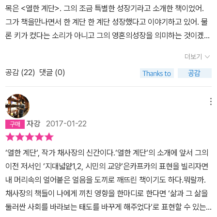
목은 <열한 계단>. 그의 조금 특별한 성장기라고 소개한 책이었어.
도 하는데 그때마다 자기 자신이 재수생- 입대예정자 등으로 바뀌는
그가 책을만나면서 한 계단 한 계단 성장했다고 이야기하고 있어. 물
것도 소소한 재미였다. 책의 초반부에 채사장은 우리에게 여행을 떠
론 키가 컸다는 소리가 아니고 그의 영혼의성장을 의미하는 것이겠
날 것을 권한다. 이 여행은 어려운 여행이다. 자신에게 익숙한 것을 떨
지. 공부를 전혀 안 하던, 책을 전혀보지 않던 고등시절 우연히 읽게
치고 새로운 것들을 향해 나아가는 것이다. 인간은 누구나 편하고 익
더보기
된 <죄와 벌>을시작으로 그는 책을 즐겨 읽는 사람이 되었대. 심지어
숙한 환경을 좋아하도록 진화했기에 새로운 자신에게서 낯선 것을 향
공감 (
22
)
댓글 (0)
대학교 때는 대학 생활을 적응하지 못해서(그의 겸손인지 모르겠지
해 떠나는 일은 상당히 불편한 일이다. 하지만 이를 통해 사람은 새로
만...) 하루 종일 도서관에서 지내면서, 하루 한 권씩 책을 읽었다고 하
운 경험과 지식과 지혜, 무엇보다 새로운 자기 자신의 지평을 갖게 된
는구나. 그때 쌓은 지식들로 그는많은 사람들에게 구수한 이야기를
메뉴
다. 실제로 지식수준이나 쓸데 없는 한국의 학력과 관계없이 우린 주
전해주는 사람이 되었어. 그리고 책도 펴내서 사람들에게 쉽게 인문
변에서 그저 나이만 먹은 사람과 정말 나이를 드신 분들을 확실하게
자강
2017-01-22
학을접할 수 있게 해주기도 했어. 아빠는 그의 팟캐스트나 인터넷을
구분할 수 있다. 매일 단순히 평생을 같은 방법으로 아무 생각없이 노
통해 그가 큰 교통사고를 당하고 같이 탄 사람들이 죽었는데, 그는 멀
를 젓는 사공과, 다양한 노젓는 방법 및 심지어 노의 재질과 모양을 강
‘열한 계단‘, 작가 채사장의 신간이다.‘열한 계단‘의 소개에 앞서 그의
쩡하게 살아남았다는 이야기를 알고 있었단다. 이 책이 그의성장기를
구하며, 거기에 배의 모양과 재질 모양도 강구하고, 강물의 흐름과 기
이전 저서인 ‘지대넓얕1,2, 시민의 교양‘은카프카의 표현을 빌리자면
이야기하는 것이니, 그 이야기도 나오겠구나 하는 생각이 들었고, 약
상까지 고려해나가며 평생을 노를 저은 뱃사공의 말년은 매우 크게
내 머리속의 얼어붙은 얼음을 도끼로 깨뜨린 책이기도 하다.뭐랄까.
간 조마조마한 마음이 들었어. 그가 이야기하기 쉽지 않은 이야기일
다를수밖에 없을 것이다. 책은 마지막 부분이 가장 재미있으면서도
채사장의 책들이 나에게 끼친 영향을 한마디로 한다면 ‘삶과 그 삶을
텐데, 어떻게 풀어갈까 하는 생각도 들었고... 애써 내색하지않고 담담
어려운데 채사장은 신비주의에 가장 관심이 많다고 한다. 상당히 현
둘러싼 사회를 바라보는 태도를 바꾸게 해주었다‘로 표현할 수 있는
하고 솔직하게 이야기하더구나. 그 사고 이후 정신과 치료도 같이 받
실을 강조하는 느낌이 드는 저자이기에 다소 의외인 부분이기도 한