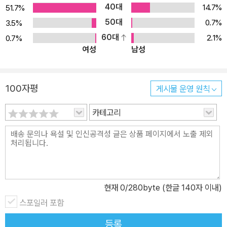
40대
14.7%
51.7%
50대
0.7%
3.5%
60대
2.1%
0.7%
여성
남성
100자평
게시물 운영 원칙
카테고리
현재
0
/280byte (한글 140자 이내)
스포일러 포함
등록