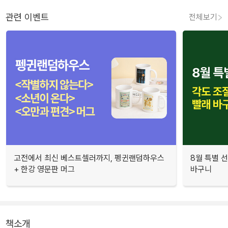
관련 이벤트
전체보기
고전에서 최신 베스트셀러까지, 펭귄랜덤하우스
8월 특별 선
+ 한강 영문판 머그
바구니
책소개