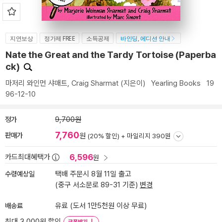
지연보상
정가제 FREE
소득공제
바인딩, 에디션 안내
Nate the Great and the Tardy Tortoise (Paperba
ck)
마저리 와인먼 샤매트
,
Craig Sharmat
(지은이)
Yearling Books
19
96-12-10
정가
9,700원
7,760
판매가
원
(20% 할인) +
마일리지 390원
6,596
카드최대혜택가
원
수령예상일
택배 주문시 8월 11일 출고
(중구 서소문로 89-31 기준)
변경
배송료
유료 (도서 1만5천원 이상 무료)
최대 3,000원 할인