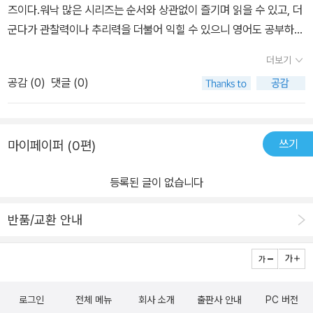
즈이다.워낙 많은 시리즈는 순서와 상관없이 즐기며 읽을 수 있고, 더
군다가 관찰력이나 추리력을 더불어 익힐 수 있으니 영어도 공부하고
책 읽는 즐거움도 느끼며 일석삼조의 기쁨을 맛볼수 있는 책인 것이
더보기
다.i, Nate the Great, am a detective. This morning I did not
공감 (
0
)
댓글 (0)
have a case a solve. 역시나 자신이 누구인지 밝히며 시작하는 책
의 첫문장.Nate와 그의 개 Sludge가 일어나서 스트레칭을 한 후, N
ate가 밖으로 나가서 꽃밭을 보았더니 조그만 Tortoise가 꽃밭에서
쓰기
마이페이퍼 (0편)
꽃을 먹고 있었다.그래서 Nate는 Tortoise가 꽃밭을 망치는 것을
보기 싫어서, 박스에 넣어서 엄마에게 편지를 써두고 Tortoise를 갖
등록된 글이 없습니다
고 밖으로 나갔다.Tortoise의 주인이 누구인지 친구인 Rosamond
의 집에 가고, 다른 친구 Claude의 집에도 갔다. Claudes는 Nate를
반품/교환 안내
보더니 자신은 Tortoise를 잃어버리지는 않았지만, 양말 한 짝을 잃
어버려서 그것을 찾아달라고 부탁했다.그리하여 오늘도 변함없이 N
ate의 탐정 놀이는 시작되었다. 나중에 Tortoise의 주인도 찾고 Cla
ude의 양말 한 짝도 찾았지만......윗글은 아이의 느낌을 정리한 글이
로그인
전체 메뉴
회사 소개
출판사 안내
PC 버전
다. 올해는 영어책을 읽고나면 줄거리와 느낌을 먼저 말로 표현해보