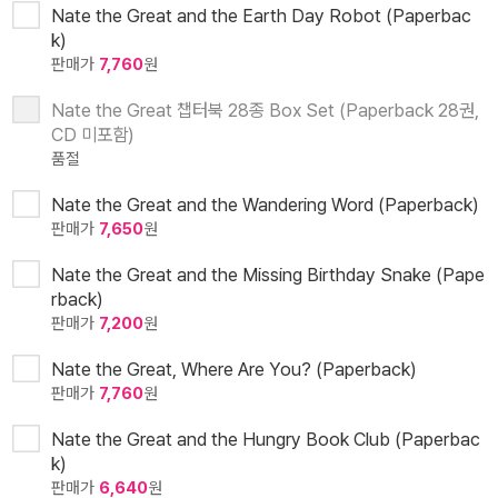
Nate the Great and the Earth Day Robot (Paperbac
k)
판매가
7,760
원
Nate the Great 챕터북 28종 Box Set (Paperback 28권,
CD 미포함)
품절
Nate the Great and the Wandering Word (Paperback)
판매가
7,650
원
Nate the Great and the Missing Birthday Snake (Pape
rback)
판매가
7,200
원
Nate the Great, Where Are You? (Paperback)
판매가
7,760
원
Nate the Great and the Hungry Book Club (Paperbac
k)
판매가
6,640
원