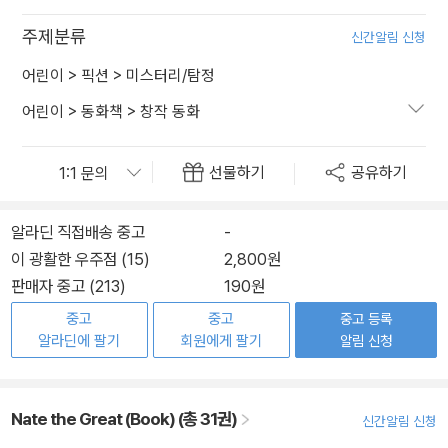
주제분류
신간알림 신청
어린이
>
픽션
>
미스터리/탐정
어린이
>
동화책
>
창작 동화
선물하기
공유하기
알라딘 직접배송 중고
-
이 광활한 우주점 (15)
2,800원
판매자 중고 (213)
190원
중고
중고
중고 등록
알라딘에 팔기
회원에게 팔기
알림 신청
Nate the Great (Book) (총 31권)
신간알림 신청