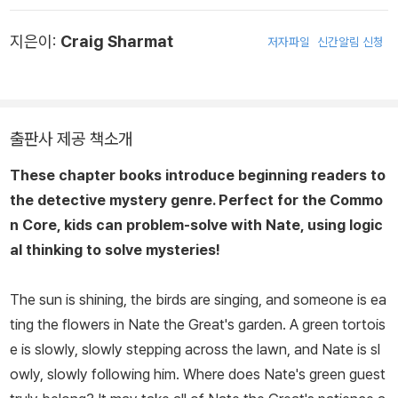
여 권이 넘는 어린이 책을 썼으며, 그중 많은 작품들이 텔레비전 어린
지은이:
Craig Sharmat
저자파일
신간알림 신청
이 영화로 제작되었다.
출판사 제공 책소개
These chapter books introduce beginning readers to
the detective mystery genre. Perfect for the Commo
n Core, kids can problem-solve with Nate, using logic
al thinking to solve mysteries!
The sun is shining, the birds are singing, and someone is ea
ting the flowers in Nate the Great's garden. A green tortois
e is slowly, slowly stepping across the lawn, and Nate is sl
owly, slowly following him. Where does Nate's green guest