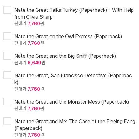
Nate the Great Talks Turkey (Paperback) - With Help
from Olivia Sharp
판매가
7,760
원
Nate the Great on the Owl Express (Paperback)
판매가
7,760
원
Nate the Great and the Big Sniff (Paperback)
판매가
6,640
원
Nate the Great, San Francisco Detective (Paperbac
k)
판매가
7,760
원
Nate the Great and the Monster Mess (Paperback)
판매가
7,760
원
Nate the Great and Me: The Case of the Fleeing Fang
(Paperback)
판매가
7,760
원