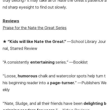
truly belong? It may take all of Nate the Great's patience a
nd sharp eyesight to find out slowly.
Reviews
Praise for the Nate the Great Series
★
“Kids will like Nate the Great.”
—
School Library Jour
nal,
Starred Review
“A consistently
entertaining
series.” —
Booklist
“Loose,
humorous
chalk and watercolor spots help turn t
his beginning reader into a
page-turner.
” —
Publishers We
ekly
“Nate, Sludge, and all their friends have been
delighting b