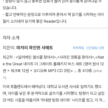
- 분량이 많지 않고 풍부한 삽화가 들어 있어 흥미롭게 읽어나갈 수
있습니다.
- 짧고 반복적인 문장으로 이루어져 혼자서 책 읽기를 시작하는 아이
들이 소리내어 읽기에 좋은 Reader입니다.
저자 소개
지은이:
마저리 와인먼 샤매트
저자파일
신간알림 신청
최근작 :
<잃어버린 열쇠를 찾아서>
,
<사라진 깡통을 찾아서>
,
<Nat
e the Great 네이트 더 그레이트 풀패키지 박스 세트 (영어 원서 12
권 + 워크북 12권 + 오디오북 MP3 CD 3장)>
… 총 413종
(모두보
기)
미국 포틀랜드에서 태어났다. 대학교 도서관 사서로 일하기도 했으
며, 아이를 낳은 후 본격적으로 글쓰기를 시작했다. 탐정이 되고 싶었
던 어린 시절을 떠올리며 '위대한 탐정 네이트' 시리즈를 썼고, 이 작
품을 통해 전 세계 독자들에게 아주 많은 사랑을 받았다. 지금까지 백