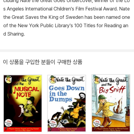
cluding
Nate the Great Goes Undercover,
winner of the Lo
s Angeles International Children's Film Festival Award.
Nate
the Great Saves the King of Sweden
has been named one
of the New York Public Library's 100 Titles for Reading an
d Sharing.
이 상품을 구입한 분들이 구매한 상품