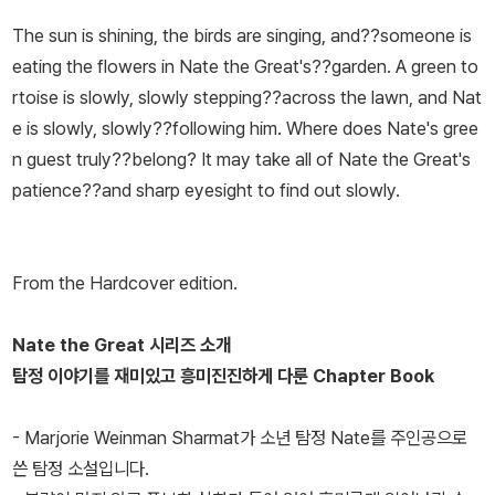
The sun is shining, the birds are singing, and??someone is
eating the flowers in Nate the Great's??garden. A green to
rtoise is slowly, slowly stepping??across the lawn, and Nat
e is slowly, slowly??following him. Where does Nate's gree
n guest truly??belong? It may take all of Nate the Great's
patience??and sharp eyesight to find out slowly.
From the Hardcover edition.
Nate the Great 시리즈 소개
탐정 이야기를 재미있고 흥미진진하게 다룬 Chapter Book
- Marjorie Weinman Sharmat가 소년 탐정 Nate를 주인공으로
쓴 탐정 소설입니다.