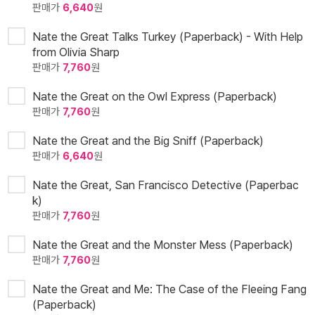
판매가
6,640
원
Nate the Great Talks Turkey (Paperback) - With Help
from Olivia Sharp
판매가
7,760
원
Nate the Great on the Owl Express (Paperback)
판매가
7,760
원
Nate the Great and the Big Sniff (Paperback)
판매가
6,640
원
Nate the Great, San Francisco Detective (Paperbac
k)
판매가
7,760
원
Nate the Great and the Monster Mess (Paperback)
판매가
7,760
원
Nate the Great and Me: The Case of the Fleeing Fang
(Paperback)