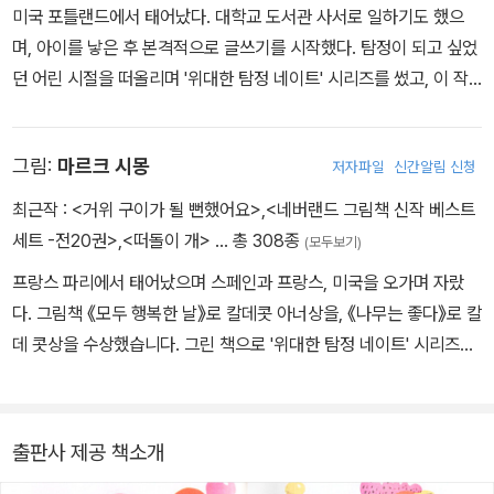
미국 포틀랜드에서 태어났다. 대학교 도서관 사서로 일하기도 했으
며, 아이를 낳은 후 본격적으로 글쓰기를 시작했다. 탐정이 되고 싶었
던 어린 시절을 떠올리며 '위대한 탐정 네이트' 시리즈를 썼고, 이 작
품을 통해 전 세계 독자들에게 아주 많은 사랑을 받았다. 지금까지 백
여 권이 넘는 어린이 책을 썼으며, 그중 많은 작품들이 텔레비전 어린
그림:
마르크 시몽
저자파일
신간알림 신청
이 영화로 제작되었다.
최근작 :
<거위 구이가 될 뻔했어요>
,
<네버랜드 그림책 신작 베스트
세트 -전20권>
,
<떠돌이 개>
… 총 308종
(모두보기)
프랑스 파리에서 태어났으며 스페인과 프랑스, 미국을 오가며 자랐
다. 그림책 《모두 행복한 날》로 칼데콧 아너상을, 《나무는 좋다》로 칼
데 콧상을 수상했습니다. 그린 책으로 '위대한 탐정 네이트' 시리즈와
《내 동생 앤트》, 《강아지가 된 앤트》, 《지구 반대쪽까지 구멍을 뚫고
가 보자》 들이 있다.
출판사 제공 책소개