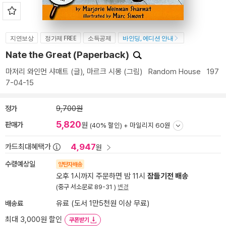
지연보상
정가제 FREE
소득공제
바인딩, 에디션 안내
Nate the Great (Paperback)
마저리 와인먼 샤매트
(글),
마르크 시몽
(그림)
Random House
197
7-04-15
정가
9,700원
5,820
판매가
원
(40% 할인) +
마일리지 60원
4,947
카드최대혜택가
원
수령예상일
양탄자배송
오후 1시까지 주문하면 밤 11시
잠들기전 배송
(중구 서소문로 89-31 )
변경
배송료
유료 (도서 1만5천원 이상 무료)
최대 3,000원 할인
쿠폰받기