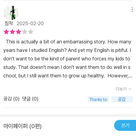
메뉴
짐작
2025-02-20
This is actually a bit of an embarrassing story. How many
years have I studied English? And yet my English is pitiful. I
don't want to be the kind of parent who forces my kids to
study. That doesn't mean I don't want them to do well in s
chool, but I still want them to grow up healthy. However, if
I have one wish for my children's education, it's that they d
더보기
on't have to suffer from the English language like I did. So
공감 (
0
)
댓글 (0)
while I tell them that their health is my priority, I still want th
em to study English. In addition to studying English, I want
them to read a lot of books. So I try to read a lot of Korea
쓰기
마이페이퍼 (0편)
n books to them, and when they get older, I try to read a lo
t of English books to them. In order to do that, I have to re