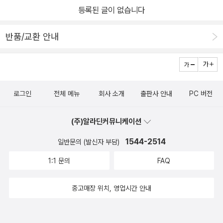
등록된 글이 없습니다
ad English books well first. This book was read to my elde
st child. When my son started to read by himself, he starte
반품/교환 안내
d to choose his own books. I also opened this book to lear
n English, but I found that my English was terrible. I had to l
ook up some words in the dictionary, and there were times
when I didn't understand a sentence even though I knew al
로그인
전체 메뉴
회사 소개
출판사 안내
PC 버전
l the words. Still, I enjoyed reading the book. I thought it
was pretty funny at the end. I'm not sure if it's supposed to
(주)알라딘커뮤니케이션
be funny or if it's supposed to make English fun. I'm going t
o read the rest of the series and the other books my son is
1544-2514
일반문의 (발신자 부담)
reading. I'm looking forward to it.
1:1 문의
FAQ
중고매장 위치, 영업시간 안내