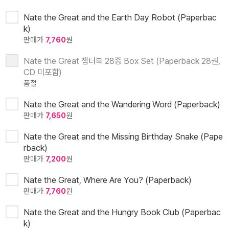
Nate the Great and the Earth Day Robot (Paperbac
k)
판매가
7,760
원
Nate the Great 챕터북 28종 Box Set (Paperback 28권,
CD 미포함)
품절
Nate the Great and the Wandering Word (Paperback)
판매가
7,650
원
Nate the Great and the Missing Birthday Snake (Pape
rback)
판매가
7,200
원
Nate the Great, Where Are You? (Paperback)
판매가
7,760
원
Nate the Great and the Hungry Book Club (Paperbac
k)