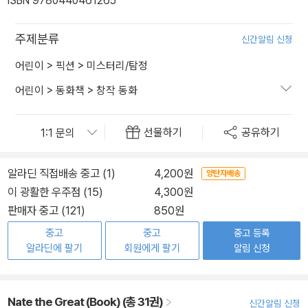
ISBN 9780440461265
주제분류
신간알림 신청
어린이
>
픽션
>
미스터리/탐정
어린이
>
동화책
>
창작 동화
선물하기
공유하기
알라딘 직접배송 중고 (1)
4,200원
양탄자배송
이 광활한 우주점 (15)
4,300원
판매자 중고 (121)
850원
중고
중고
중고 등록
알라딘에 팔기
회원에게 팔기
알림 신청
Nate the Great (Book) (총 31권)
신간알림 신청