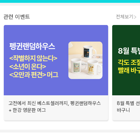
관련 이벤트
전체보기
고전에서 최신 베스트셀러까지, 펭귄랜덤하우스
8월 특별 선
+ 한강 영문판 머그
바구니