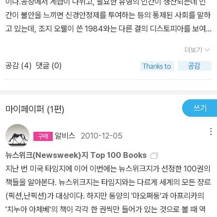
이다.공장에서 계급이 나뉘고, 필요한 유형의 인간이 생산되는데 인
간이 불안을 느끼면 신경안정제를 투여하는 등의 통제된 사회를 말하
고 있는데, 조지 오웰이 쓴 1984와는 다른 결의 디스토피아를 보여
준다. 1984가 인간을 통제하는 방법으로 빅브라더를 통해 개개인의
더보기
자유를 억압하고, 대중을 지배한다면 Brave New World는 고도로
공감 (
4
)
댓글 (0)
발달된 과학기술을 이용하여 이를 바탕으로 인문학을 억압하고, 비이
성적인 인간들로 세계를 꾸려나간다.공학을 전공하고 있는 나로서는
이 소설이 다른 의미로 다가왔다. 일례로 원전문제를 보면, 원전을 통
쓰기
마이페이퍼 (1편)
해 값싼 전기를 대량생산할 수 있다는 논리는(사실 원자력 발전은 따
져보면 그리 싼 것도 아님) 공학자들에게 정설처럼 내려오는 논리였
알비스
2010-12-05
메뉴
지만 이로 인해 야기 될 원자력의 안전성 문제와 송전선로 문제 등의
풀리지 않은 문제들에 대해 너무 무관심하고 효율성만을 따지는 시민
뉴스위크(Newsweek)지 Top 100 Books
들이 대다수이다.기술이라는 것이 인간의 삶을 이전보다 편안하고 효
지난 번 미국 타임지에 이어 이번에는 뉴스위크지가 선정한 100권의
율적인 삶을 살 수 있도록 하는 점에서는 부정할 수 없는 사실이다. 하
책들을 알아본다. 뉴스위크지는 타임지와는 다르게 세계의 모든 쟝르
지만 인간이 너무 기술의 장점만을 바라본 채 기술을 맹신하는 순간
(픽션,난픽션)가 대상이다. 하지만 동양의 '마오쩌둥'과 아프리카의
Huxley가 말하는 기술의 과잉신뢰로 인한 인간성의 파괴가 시작될
'치누아 아체베'의 책이 각각 한 권씩만 들어가 있는 것으로 볼 때 역