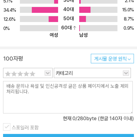
30대
2.1%
5.1%
40대
15.0%
34.4%
50대
8.7%
12.6%
60대
0.9%
0%
여성
남성
100자평
게시물 운영 원칙
카테고리
현재
0
/280byte (한글 140자 이내)
스포일러 포함