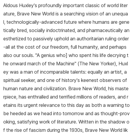
Aldous Huxley's profoundly important classic of world liter
위법》(1928)으로 명성을 얻었다. 대표작 《멋진 신세계》(1932)는
ature,
Brave New World
is a searching vision of an unequa
과학의 발달로 인간이 모두 인공 제조되는 미래 사회를 풍자적으로
l, technologically-advanced future where humans are gene
그려냈으며, 20세기 미래 소설 가운데 가장 현실적인 작품으로 평가
tically bred, socially indoctrinated, and pharmaceutically an
받는다. 그 외에도 소설 《가자에서 눈이 멀어》(1936), 《원숭이와 본
esthetized to passively uphold an authoritarian ruling order
질》(1948)과 에세이 《영원의 철학》(1945), 《지각의 문》(1954)
-all at the cost of our freedom, full humanity, and perhaps
등 다수의 작품을 남겼다. 미국 캘리포니아에 정착해 살다가 1963년
also our souls. "A genius who] who spent his life decrying t
11월 22일 후두암으로 생을 마감했다.
he onward march of the Machine" (
The New Yorker
), Huxl
ey was a man of incomparable talents: equally an artist, a
spiritual seeker, and one of history's keenest observers of
human nature and civilization.
Brave New World,
his maste
rpiece, has enthralled and terrified millions of readers, and r
etains its urgent relevance to this day as both a warning to
be heeded as we head into tomorrow and as thought-prov
oking, satisfying work of literature. Written in the shadow o
f the rise of fascism during the 1930s,
Brave New World
lik