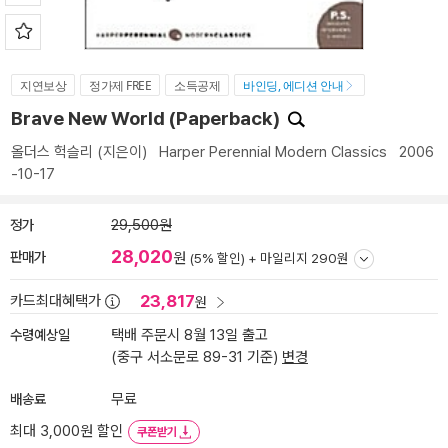
지연보상
정가제 FREE
소득공제
바인딩, 에디션 안내
Brave New World (Paperback)
올더스 헉슬리
(지은이)
Harper Perennial Modern Classics
2006
-10-17
정가
29,500원
28,020
판매가
원
(5% 할인) +
마일리지 290원
23,817
카드최대혜택가
원
수령예상일
택배 주문시 8월 13일 출고
(중구 서소문로 89-31 기준)
변경
배송료
무료
최대 3,000원 할인
쿠폰받기