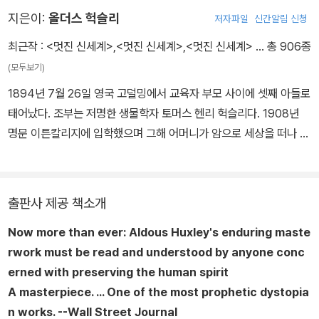
지은이:
올더스 헉슬리
저자파일
신간알림 신청
최근작 :
<멋진 신세계>
,
<멋진 신세계>
,
<멋진 신세계>
… 총 906종
(모두보기)
1894년 7월 26일 영국 고덜밍에서 교육자 부모 사이에 셋째 아들로
태어났다. 조부는 저명한 생물학자 토머스 헨리 헉슬리다. 1908년
명문 이튼칼리지에 입학했으며 그해 어머니가 암으로 세상을 떠나 큰
슬픔을 겪었다. 1911년 각막염을 앓고 실명해 가정에서 점자로 학습
했다. 시력을 일부 회복한 후 1913년 옥스퍼드대학교에 입학해 영문
학을 전공하고 1916년 수석 졸업했다. 런던으로 가 공군위원회에서
출판사 제공 책소개
비서관으로 근무하다 교사가 되었다. 모교 이튼칼리지 재직 당시 학
Now more than ever: Aldous Huxley's enduring maste
생이었던 조지 오웰을 가르치기도 했다. 《불타는 수레바퀴》(1916)와
rwork
must be read and understood by anyone conc
여러 권의 시집을 발표하고 문학계의 호평을 받았으나 생계를 위해
erned with preserving the human spirit
문학지 《아테네움》에서 기자로 사회평론과 문예비평을 하며 창작 활
A masterpiece. ... One of the most prophetic dystopia
동을 이어갔다. 영국 상류층을 풍자한 첫 소설 《크롬 옐로우》(1921)
n works.
--
Wall Street Journal
와 특유의 냉소적이며 회의적인 인생관이 집약된 관념소설 《연애대