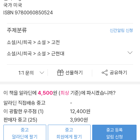
국가 미국
ISBN 9780060850524
주제분류
신간알림 신청
소설/시/희곡
>
소설
>
고전
소설/시/희곡
>
소설
>
근현대
선물하기
공유하기
이 책을 알라딘에
4,500
원 (
최상
기준)에 파시겠습니까?
알라딘 직접배송 중고
-
이 광활한 우주점 (1)
12,400원
판매자 중고 (25)
3,990원
중고
중고
중고 등록
알라딘에 팔기
회원에게 팔기
알림 신청