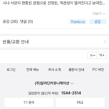
수 있다. 지금의 돌아가는 상황을 보자면 그 사회는 이미 문앞에서 두
시나 서양의 편중된 관점으로 선정된, 객관성이 떨어진다고 보여진
드리고 있는듯 하기도 하다.이 소설에서는 셰익스피어라는 대문호를
다.동서양 그리고 제3세계의 작품들이 적당히 고루 분배가 되었으면
더보기
통해 인간성의 회복을 위한 해법을 제시하고 있으며, 기술의 과잉에
하는 아쉬움이 있다. 그래도 여기에 선정된 책들이 확실히 명저인 것
대한 비난도 하지 않고, 공학과 인문학의 화학적 결합을 시도하고 있
공감 (
26
)
댓글 (0)
은 부인할 수 없는 사실이다. 그리고 이 목록이 발표되었을 때 순위
다.스마트폰 하나로 영화를 보고, 음악을 듣고, 뉴스를 보며, 통화를
같은 것이 매겨져 있었던 것 같은데 그런 거 무시해도 좋은, 별 의미
하고, 업무를 처리하는 이 시대에 그렇게 기술을 즐기는 동안 잊혀져
없는 순위다. 모두 다 좋은 책들이고 어떤 것이 더 낫다고 평할 수 없
가는 인문학에 대해 한 번 생각해 볼 수 있다면 이 사회가 조금 더 아
반품/교환 안내
는 책들이다.(타임즈 선정 도서와 중복되는 것은 빨간색으로 표시한
름다워 지지 않을까?
다.표지는 타임지 목록을 참조) A Clockwork Orange - Anthon
y Burgess [1962] --- 시계태엽 오렌지 The Adventures of Hu
ckleberry Finn - Mark Twain [1885] --- 허클베리 핀의 모험 T
로그인
전체 메뉴
회사 소개
출판사 안내
PC 버전
he Affluent Society - John Kenneth Galbraith [1958] --- 풍
요한 사회 The Age of Innocence - Edith Wharton [1920] --
(주)알라딘커뮤니케이션
- 순수의 시대 All the King's Men - Robert Penn Warren [194
6] An American Tragedy - Theodore Dreiser [1925] Anima
1544-2514
일반문의 (발신자 부담)
l Farm - George Orwell [1945] Anna Karenina - Leo Tolsto
1:1 문의
FAQ
y [1877] --- 안나 카레니나 A Passage to India - E. M. Forster