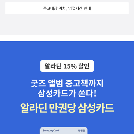
[1924] --- 인도로 가는 길 As I Lay Dying - William Faulkner
중고매장 위치, 영업시간 안내
[1930] --- 내가 죽어 누워 있을 때 The Autobiography of Mal
colm X - Alex Haley and Malcolm X [1965] Belove
d - Toni Morrison [1987] The Big Sleep - Raymond Chand
ler [1939] Brave New World - Aldous Huxley [1932] --- 멋
진 신세계 Brideshead Revisited - Evelyn Waugh [1945] C
anterbury Tales - Geoffrey Chaucer [15th century] --- 캔터
베리 이야기 Catch-22 - Joseph Heller [1961] The Catcher in
the Rye - J. D. Salinger [1951] Charlotte's Web - E. B. Whit
e [1952] --- 샬롯의 거미줄 The Color Purple - Alice Walker [1
982] --- 더 컬러 퍼플 Confessions - St. Augustine [4th cent
ury] --- 성 어거스틴의 참회록 Das Kapital - Karl Marx [18
67] --- 자본(론) The Day of the Locust - Nathanael West
[1939] Death Comes for the Archbishop - Willa Cather [19
27] Democracy in America - Alexis de Tocqueville [1835] -
-- 미국의 민주주의 Divine Comedy - Dante Alighieri [1321] ---