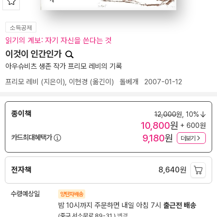
소득공제
읽기의 계보: 자기 자신을 쓴다는 것
이것이 인간인가
아우슈비츠 생존 작가 프리모 레비의 기록
프리모 레비
(지은이),
이현경
(옮긴이)
돌베개
2007-01-12
종이책
12,000
원,
10%
10,800
원
+ 600원
9,180
원
카드최대혜택가
더보기
전자책
8,640
원
수령예상일
양탄자배송
밤 10시까지 주문하면 내일 아침 7시
출근전 배송
(중구 서소문로 89-31 )
변경