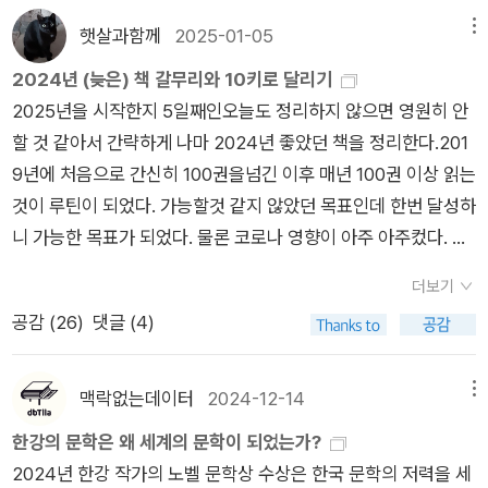
고 있지 못하는 내적 요인들에 강하게 종속되어 있다. 잘 알려진
고통을 느끼게 하는 책이라는 것은 분명했다. 특히 ‘당연’하게 ‘감
었다.과거 유럽사회에서 평등하다는 생각은 단순히 외관상 보이
해 전쟁 막바지에 세워진 수용소들보다는 시설이 나은 편이라고
이런 이유들 때문에 우리는 본인의 미래도 이웃의 미래도 알 수가
수’하는 고통을 바라보는 것은 맘을 너무 힘들게 했고 낯선 흙바
햇살과함께
2025-01-05
메뉴
는 인종의 범위 이전에 지배층과 피지배층(프롤레타리아)의 계급
했지만 인류 최악의 집단범죄의 현장이라는 아우슈비츠의 오명
없다. 또 같은 이유로 과거의 일에 대해 “만약에”라고 아무도 말
닥과 풀숲에서의 도망침은 바잡게 하였다.집중해서 읽다 보니 가
사이에서도 적용되었다. 달리 말하면, 왕후 장상의 피가 따로 있
2024년 (늦은) 책 갈무리와 10키로 달리기
을 떼어낼 수는 없었다. 한 막사에는 아우슈비츠 생존자들의 책들
할 수 없는 것이다. 하지만 이것만은 분명히 말할 수 있다. 내가
름 끈이 나오는 것이다. 붉은색 가름끈.때마침 ‘다나’가 채찍질을
는 것이 아니라 누구나 다 똑같은 피를 가지고 있다는 생각이 널
2025년을 시작한지 5일째인오늘도 정리하지 않으면 영원히 안
이 책장에 진열돼 있었는데 프리모 레비나 장 아메리, 엘리 위젤,
아우슈비츠의 시간을 경험하지 않았더라면 절대 글을 쓰는 일을
당하는 장면을 읽고 있었던 터라 그 붉은색 가름 끈이 새하얀 종
리 퍼지게 된 것이다. 그와 관련된 과학적 증거들과 부르주아 계
할 것 같아서 간략하게 나마 2024년 좋았던 책을 정리한다.201
임레 케르테스, 타데우셔 보로프스키 등 눈에 익은 이름도 있었지
없었을 것이다. (305, 겨우 두 권 읽었지만, 프리모 레비가 죽음
이 등을 타고 흘러내려 오는 붉은 피 같았다. 마음이 산란해져 급
급을 중심으로 한 사상적 기반이 사회 저변에 등장하게 되면서 프
9년에 처음으로 간신히 100권을넘긴 이후 매년 100권 이상 읽는
만 낯선 이름들도 많았다. 홀로코스트 문학 내지 아우슈비츠 문학
의 수용소에서 살아돌아 온 건 자신이 겪은 일을 사람들에게 이야
히 그 가름 끈을 ‘훽’ 하고 안 보이게 뒤로 젖혀버렸다.기름과 피
랑스 대혁명 등의 결과를 이끌어 내었다. 평등을 위한 민주주의가
것이 루틴이 되었다. 가능할것 같지 않았던 목표인데 한번 달성하
에 대해선 몇차례 강의하기도 했지만 좀더 체계적으로 정리해봐
기해주고 싶은 마음이 정말 강했던 덕도 있지 않을까 짐작했다.
를 바른 잔혹한 채찍을 강파른 몸에 휘두른 장본인 ‘루퍼스’의 아
사람들의 인식을 바꾸어갈 무렵, 1863년 미국에서는 노예 해방
니 가능한 목표가 되었다. 물론 코로나 영향이 아주 아주컸다. 나
야겠다는 생각도 들었다. 오래전에 베를린에서 홀로코스트 메모
나도 내 속엔 이야기가 너무 많아...하던 시절이 있었던 것 같은데
버지 ‘톰 와일린’을 치워버리듯이. 그녀로부터. 그의 채찍으로부
이 일어나고 보편적 인권은 한 단계 진일보하게 된다. 다시 말하
의 회사 생활과 나의 일상과 나의 마인드에 큰 변화를 가져왔다.
리얼을 방문한데 이어서 이번에 테레진과 아우슈비츠 두 곳을 찾
지금은 그냥 다 어딘가 잠들어 있나 보다. 라고 쓴 뒤 한 장만 넘
터.‘다나’의 남편 ‘케빈’이 빨리, 조금만 더 빨리 달려와 그녀를 구
더보기
면 민족 안에서의 평등을 넘어서 인종 간에도 평등을 찾게 된 것
좋았던 책을 1월부터 두서없이 언급해 보자면,1월. 오드리로드
았으니 매듭을 지어도 좋겠다(소련의 강제수용소까지 찾아갈 일
기니까 작가 스스로 비슷한 말을 한다.)-아마도 그보다는 지칠 줄
해주길 바라는 마음에 온몸에 힘이 들어가서 맛문하다.이제 반 정
공감 (
26
)
댓글 (4)
이다. 인간의 조건을 이야기할 때에는 이처럼 평등·자유를 위한
의 <시스터 아웃사이더>, 프리모레비의 <이것이 인간인가><
은 없을 듯하므로).전시된 사진 가운데 1943년 테레지엔슈타트
몰랐던 인간에 대한 관심이 도움이 되었을 것이다. (일반적으로
도 읽었는데 이미 몸이 노그라지는 것 같다. 영화를 보는 것 같고
저항의 과정에서 발생한 보편적 인권에 대해서 생각해보아야 한
시스터 아웃사이더>는너무 좋아서 몇몇 꼭지는 필사도 했다. 프
(테레진)에서 유대인들의 모습에 눈길이 머물렀는데 그해 10월
많은 사람들이 지니고 있던)살아남아야 한다는 의지뿐만 아니라
전달하려는 메시지가 강렬한 타임 리프 물이고 마음은 불편하지
다. 이것은 인간이라면 누구나 적용되어야 할 가치이다. 그러나
리모 레비는 전작을 읽고 싶다. 2월. 앤드류 포터의 <사라진 것들
오틀라 카프카가 돌보던 아이들과 함께 아우슈비츠로 이송돼 가
맥락없는데이터
2024-12-14
메뉴
꼭 살아남아 우리가 목격하고 참아낸 일들을 정확하게 이야기해
만 잘 읽히고 흡입력이 좋다. 주인공 ’다나‘에게서 느껴지는 ’강인
이러한 가치가 충분히 무르익었어야 할 20세기에 특정 민족의
>과 클레어 키건의 <이처럼 사소한 것들>. 이른바 '것들' 시리
스실에서 죽음을 맞는다. 프라하의 카프카 무덤에서 이번문학기
한강의 문학은 왜 세계의 문학이 되었는가?
야 한다는 의지가 생존에 도움을 주었을 것이다. 그리고 마지막으
함‘에 느꺼운 감정이 밀려온다. 어느 순간 내가 그녀를 의지하고
혐오감으로 비롯된 학살 정책이 계획된다. 그것이 바로 홀로코스
즈.앤드류 포터의단편집은 2권 읽었는데, 비슷한 연배의동시대
행은 ‘테레진에서 아우슈비츠로‘라는 오틀라의 동선을 따라가는
2024년 한강 작가의 노벨 문학상 수상은 한국 문학의 저력을 세
로 암흑과 같은 시간에도 내 동료들과 나 자신에게서 사물이 아닌
따라가며 읽고 있었다. 주말 동안 부지런히 읽어야지.읽고 싶었던
트, 반유대주의로부터 비롯된 나치의 유대 민족의 강제 이주 및