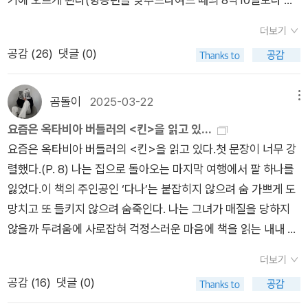
어떤 비극이 벌어졌는지 기억하고 있다면 의견교환과 합리적 토
발견된다는 사실 만으로도 혐오감이 일었었다.따라서, 이 책은 그
이라고 하는지 들어보자구.' '엘리 엘리 라마 사박타니.' '저 자가
그 행동의 주체를 수용하고, 그의 입장이 되어보고, 그와 자신을
에 대해서 아쉬운 점은 딱 한 가지다. 책에 자주 등장하는 수용소
동물이 되어서는 안 된다. 이곳에서도 살아남는 것은 가능하다.
부터 비롯된 민족주의, 국가주의가 대체로 등장하게 되는 배경이
루 늘어났다).아우슈비츠행을 앞두고 있다고 앞선 페이퍼에서 적
론 대신 어떤 특정 대상에 대한 광적인 충성과 맹종의 유혹을 떨
냥 수용소 생활을 그린 수기라는 호칭으로는 턱없이 부족한 그 무
엘리야를 부르는군.' 우리가 이해할 수 있는 한계는 여기 까지라
동일시한다는 것을 의미한다. (301-302)-그러므로 이성과 다른
와 관련된 용어들에 대한 정리가 맨앞이나 뒤에 있었으면 더 좋았
그렇기 때문에 나중에 그 이야기를 하기 위해, 똑똑히 목격하기
더보기
다. 이러한 민족주의가 강해질수록 자기 민족 또는 국가의 우수성
었는데 어제는 폴란드 최대 관광지 두곳을 방문하는 날이었다. 유
쳐낼 수 있어야 할 것이다. 주변의 모든 것을 이해하려는 노력 대
엇이다. 끔찍하고 참혹하고 도저히 말로는 다 표현할 수 없는 바
는 사실이다.그러기에 이 질문의 답은 끊임없는변명의연대기를
도구로, 혹은 카리스마 넘치는 지도력을 앞세워 우리를 설득하려
을 것 같다는 것이다. 책에서는 용어가 최초에 등장할 때 설명을
위해 살아남겠다는 의지를 가져야 한다. 우리의 생존을 위해서는
을 강조하는 일이 많아지게 되었고 그 이외의 집단을 무시하거나
공감 (
26
)
댓글 (0)
네스코 세계문화유산이라는 비엘리츠카의 소금광산, 그리고 아
신, 과거에 어떤 일이 있었는지 잊지 않는 것부터 시작해야 할 것
닥의 바닥인 생활 속에서 인간이길 포기하지 않았고, 인간에 대한
형성하게 된다. 깊은 반성이 없기에 즉흥적인 사과와 도발이지루
고 애쓰는 사람을 신뢰해서는 안 된다. 우리의 판단과 우리의 의
붙인 뒤에는 따로 주를 달지 않았는데, 뒤로 갈수록 기억은 안 나
최소한 문명의 골격, 골조, 틀만이라도 지키기 위해 최선을 다해
복속시키려는 일도 많아지게 되었다. 이러한 복속의 과정 중에는
우슈비츠(폴란드명은 오시비엥침). 소금광산은 9시 오픈시간에
같다.
애정도 함께 포기하지 않았으며, 증언하기 위해 살아남고자 했던
하게반복된다. 하지만그 행위의 본질을 이해한다면 이런 지루한
지를 다른 사람에게 위임할 때에는 신중에 신중을 기할 필요가 있
고 그 용어에 대한 설명이 어디에 있었는지 찾지 못해 이해가 어
야 한다. 우리가 노예일지라도, 아무런 권리도 없을지라도, 갖은
주종 관계로서 자신의 국가에 공물을 바치는 행위부터 전쟁을 통
맞추어 도착해서 영어 가이드의 안내를 받으며 둘러보았다(거의
곰돌이
2025-03-22
메뉴
한 사람을 통해, '세계 어느 곳에서든지, 인간의 기본적인 자유와
도발과 사과의 세레모니는 의미가 없게 된다. 저자는 그 점을 너
다. 진짜 선각자와 가짜 선각자를 구별하기란 어렵기 때문에 모든
려운 경우가 종종 있었다. 물론 이것은 내가 너무 띄엄띄엄 책을
수모를 겪고 죽을 것이 확실할지라도, 우리에게 한 가지 능력만은
한 식민지화, 노예화하는 것까지 다양한 모습을 띠었다. 이러한
2시간이 소요됐다). 역사적 의미가 있는 광산이겠거니 했는데 예
평등을 부정하는 것을 용납하기 시작하면, 결국은 수용소 체제를
무나 잘 이해하고 있다. 도발과 사과의 기록이 지속되는한 희생자
선각자를 의심의 눈으로 보는 것이 좋다. 그들의 주장을 일단 거
요즘은 옥타비아 버틀러의 <킨>을 읽고 있...
읽어 기억이 희미해진 탓도 있겠지만...나로서는 이 책의 전체를
남아있다. 마지막 남은 것이기 때문에 온 힘을 다해 지켜내야 한
차별적인 조치 안에는 어떤 집단이나 민족이 가진 강인한 육체와
상보다 훨씬 규모도 크고 내부시설도 잘돼 있어서 놀랐다. 지하1
향해 가게 된다. 이것은 막기 힘든 과정이다(pp285, 독자에게 답
의 고통은 아무런 의미가 없다는 것이다. 아마도 그렇기에 저자는
부하는 것이 좋다. 그것의 단순성과 눈부심이 우리를 들뜨게 한다
요즘은 옥타비아 버틀러의 <킨>을 읽고 있다.첫 문장이 너무 강
조망할 수 있는 글을 쓰기에는 역부족이다. 이 책이 품고 있는 가
다. 그 능력이란 바로 그들에게 동의하지 않는 것이다. -p58
정신은 신이 자신들에게만 부여한 특권이라는 환상이 있었다. 또
30미터까지 계단으로 내려갔다가 올라올때는 6인승 정도 되는
한다 중).'라고 했던 레비의 말대로, 우리의 심정 저 끝에 또아리
자살로서 그 의미없는 반복을 고발하려 했는지도모른다.이 책의
해도, 무상으로 그것을 얻을 수 있기 때문에 편리하다고 생각되더
렬했다.(P. 8) 나는 집으로 돌아오는 마지막 여행에서 팔 하나를
치는 내가 쓴 것보다 훨씬 무궁무진하다. 아우슈비츠에서 이미 파
한, 신의 대리자인 왕이 부여한 권능으로 말미암아 민족 안에서
엘리베이터(라기보다는 딱 승강기)를 이용했다.광산 투어를 마치
를 틀고 있고, 또한 세계 곳곳에서 자행되고 있는 파시즘을 영원
저자는 바로 이 극한 상황까지 자신의 삶을 기록했다는 점이다.
라도, 훨씬 더 소박하고 덜 흥분되는 진실, 차근차근, 지름길로 가
잃었다.이 책의 주인공인 ‘다나’는 붙잡히지 않으려 숨 가쁘게 도
괴되어 버린 '인간'의 척도를 다시 성찰하는 작가의 모습은 날카
계급을 합리화하는 수단이 되었다. 이러한 비과학적 신념 또는 신
고 부근 호텔레스토랑에서 점심을 먹은 뒤 일행은 아우슈비츠로
히 경고하는 작품이다.
그렇기 때문에 그의 기록은 여전히 우리에게 십자가의 예수를 조
지 않고 공부와 토론과 추론을 통해 얻을 수 있는 진실, 확인되고
망치고 또 들키지 않으려 숨죽인다. 나는 그녀가 매질을 당하지
롭고, 그 자체로 인간적이다. 그리고 지금 나는, '인간'에 대한 기
앙은 자기 자신 이외의 다른 민족을 복속하고 노예로 삼는 것에
향했다. 사실 많은 영화와 자료에서 봤던 곳이라 수용소 정문을
롱하는 무책임한 단어를 고발하는하나의 사실로 다가온다는 점
입증될 수 있는 진실에 만족하는 게 훨씬 더 좋다. (304, 그리고
않을까 두려움에 사로잡혀 걱정스러운 마음에 책을 읽는 내내 미
대를 완전히 상실한 지금에 서서, 이 책을 딛고 서서 묻고 싶다.
대해 정당성을 부여했다. 그러나 르네상스 이후 과학은 전 지구의
들어설 때는 영화 속 장면으로 들어가는 느낌조차 들었다(최근의
이다. 첫경험은 우리의 삶에 지워지지 않는 각인이 되지만, 그 경
난 이렇게 실험 연구 해 본 사람의 신중함을 삶과 정치에까지 적
간에 인상이 안 풀어지고 내 온몸에 멍이 들고 찢긴 것처럼 아프
무엇이 인간인가? 라고.
모든 인간이 동일한 핏줄에서 나왔고 인종의 색이나 능력 등은 환
‘존 오브 인터레스트‘도 그렇다). 유럽 전역의 유대인의 분리와 집
더보기
험이 없는 사람은 그것은 영원히 하나의 허상 혹은 자신의 상상으
용하는 레비의 말이 좋다.)-사실 우리의 미래는 외적 요인들, 우
고 날카로운 것으로 찔리는 느낌까지 ... 휴...예전에 <리틀 라이
경과 우연의 결과라는 사실을 점차 밝혀내었다. 이에 따라 서구
결, 이송과 ‘해결‘에 이르는 전과정이 수용소 막사별로 주제를 달
공감 (
16
)
댓글 (0)
로 존재하는 것처럼.....프리모 레비는 이런 현실에 절망하지 않았
리들의 자유로운 선택과는 전혀 무관한 요인들과 우리가 의식하
프> 읽었을 때 조금 힘들었는데 그와는 다르지만, 이 책도 내게
유럽사회에서는 인간은 모두 평등하다는 생각이 보편화 되고 있
리해 전시되고 있었다. 그나마 아우슈비츠는 비르케나우를 포함
을까?