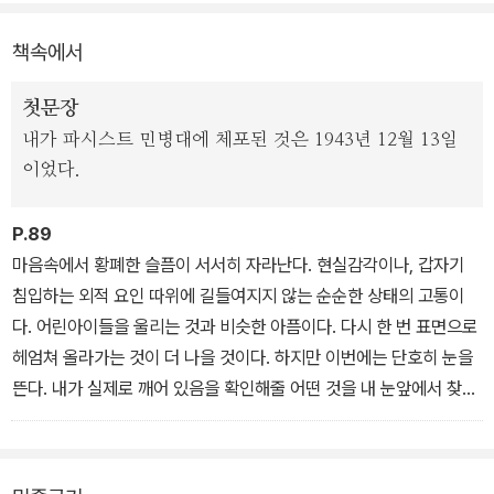
형제애나 동지애는 없지만 필요한 물건들을 공급하고 수급하기 위한
책속에서
지하경제는 원활히 돌아가며 그 주된 동력은 절도와 사기다. 작가는
자신이 목격하고 감내한 공포를 세세하고 사실적으로 묘사하면서도
첫문장
특유의 절제와 위트를 잃지 않는다. 그럼으로써 극한의 폭력에 노출
내가 파시스트 민병대에 체포된 것은 1943년 12월 13일
된 인간의 존엄성과 타락의 과정과 생생히 마주하게 한다.
이었다.
P.89
마음속에서 황폐한 슬픔이 서서히 자라난다. 현실감각이나, 갑자기
침입하는 외적 요인 따위에 길들여지지 않는 순순한 상태의 고통이
다. 어린아이들을 울리는 것과 비슷한 아픔이다. 다시 한 번 표면으로
헤엄쳐 올라가는 것이 더 나을 것이다. 하지만 이번에는 단호히 눈을
뜬다. 내가 실제로 깨어 있음을 확인해줄 어떤 것을 내 눈앞에서 찾기
위해서.