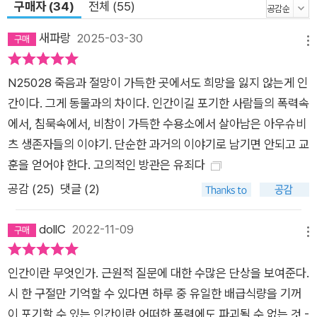
구매자 (34)
전체 (55)
새파랑
2025-03-30
메뉴
N25028 죽음과 절망이 가득한 곳에서도 희망을 잃지 않는게 인
간이다. 그게 동물과의 차이다. 인간이길 포기한 사람들의 폭력속
에서, 침묵속에서, 비참이 가득한 수용소에서 살아남은 아우슈비
츠 생존자들의 이야기. 단순한 과거의 이야기로 남기면 안되고 교
훈을 얻어야 한다. 고의적인 방관은 유죄다
공감 (
25
)
댓글 (2)
dollC
2022-11-09
메뉴
인간이란 무엇인가. 근원적 질문에 대한 수많은 단상을 보여준다.
시 한 구절만 기억할 수 있다면 하루 중 유일한 배급식량을 기꺼
이 포기할 수 있는 인간이란 어떠한 폭력에도 파괴될 수 없는 것 -