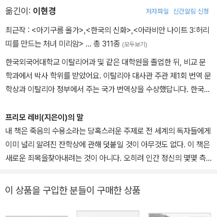
옮긴이:
이현경
저자파일
신간알림 신청
의와 자유’에 가담, 파시즘에 저항운동을 벌이다 1943년 12월 파시
스트 민병대에 체포되었고 이듬해 2월 독일 아우슈비츠 수용소로 이
최근작 :
<아기구름 올가>
,
<한국의 신화>
,
<아라비안 나이트 3:허리
송되었다. 1945년 1월 구소련의 붉은군대에 의해 해방되기까지 11
띠를 만드는 처녀 미리암>
… 총 311종
(모두보기)
개월을 수용소에서 보냈는데, 당시 새로 들어온 수감자는 평균 석 달
한국외국어대학교 이탈리어과 및 같은 대학원을 졸업한 뒤, 비교 문
을 버티기 어려웠다. 해방 이후에도 고향인 토리노를 밟기까지는 유
학과에서 박사 학위를 받았어요. 이탈리아 대사관 주관 제1회 번역 문
럽 각지를 돌아 아홉 달이 걸렸다. 1946년, 훗날을 해로할 루치아를
학상과 이탈리아 정부에서 주는 국가 번역상을 수상했답니다. 한국외
만났고 도료 공장의 화학자와 관리자 일을 생업으로 삼았으며 수용소
국어대학교에서 이탈리아어 통번역학과 조교수를 지냈어요. 옮긴 책
경험을 글로 옮기기 시작했다. 이듬해 아우슈비츠 수용소의 삶을 기
으로 《내 마음속 진흙 괴물에게》 《내가 정말 그렇게 이상한가요?》
프리모 레비(지은이)의 말
록한 첫 책 『이것이 인간인가』를 지인의 신생 출판사를 통해 출간했
《네가 찾아올 때까지》 《행복을 선물해요 : 친절》 외 여러 권이 있어
내 책은 죽음의 수용소라는 당혹스러운 주제로 전 세계의 독자들에게
으나 10년 이상 큰 주목을 받지 못하다가 1963년 수용소에서 집으로
요.
이미 널리 알려진 잔학상에 관해 덧붙일 것이 아무것도 없다. 이 책은
돌아오는 여정을 담은 『휴전』을 출간해 제1회 캄피엘로상을 받았다.
새로운 죄목을찾아내려는 것이 아니다. 오히려 인간 정신의 몇몇 측
이후 『주기율표』(1975), 『멍키스패너』(1978), 『지금이 아니면 언
면에 대한 조용한 연구에 자료를 제공하기 위한 것이다.
제?』(1982), 『가라앉은 자와 구조된 자』(1986) 등을 발표하며 세계
이 상품을 구입한 분들이 구매한 상품
적 작가로 이름을 알렸다. 1987년 4월 11일, 자택의 층계참에서 뛰
개별적으로든 집단적으로든, 많은 사람들이 다소 의식적으로 '이방인
어내려 자살했다. 어머니 등 가족에 대한 죄책감과 수용소 트라우마
은 모두 적이다'라고 생각할 수 있다. 이러한 확신은 대개 잠복성 전염
로 우울증을 앓은 것으로 알려졌다.