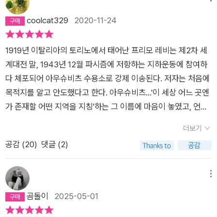
했나 보다(이렇게나 자기 확신 없는 책쟁이놈). ’이것이 인간인
가‘를 펼쳤다. 담담하게 그가 만났던 사람들, 겪었던 일들을 적어
coolcat329
2020-11-24
낸 걸 읽다 보니 책을 못 덮고 하루가 한 권이 되었다. 슬프고 고
통스러운 트라우마로 남을 수도 있는 참혹한 경험을, 만화 ’쥐‘나
1919년 이탈리아의 토리노에서 태어난 프리모 레비는 제2차 세
필립로스의 ‘포트노이의 불평’같은 데서는 수용소 생존 유대인과
계대전 말, 1943년 12월 파시즘에 저항하는 지하운동에 참여하
그 자녀들로 이어지는 지옥도를 통해 보여줬던 것 같다. 그런데
다 체포되어 아우슈비츠 수용소로 강제 이송된다. 저자는 처음에
앞서 말한 작품들이 생존자 자녀들의 시각에서 수용소 세대 이후
목적지를 알고 안도했다고 한다. 아우슈비츠...'이 세상 어느 곳엔
의 삶의 고통을 주로 그린 데 비해, 소수만 살아 돌아온 생존 당사
가 존재할 어떤 지역을 지칭'하는 그 이름에 마음이 놓였고, 언젠
자 레비의 글은 이상할 정도로 잠잠하고 담담하면서도 또 세세해
가는 다시 집으로 돌아갈거라는 생각도 했다고 한다. 당시 같이
서 읽는 사람이 더 이야기에 집중하게 되는 것 같았다. 소설 후기
더보기
이송된 인원은 650명, 레비와 같은 객차에 탔던 사람은 45명이
격인 독자의 질문에 대해 레비가 답한 내용에서는, 이제 평범한
공감 (
20
)
댓글 (2)
었는데 나중에 살아서 집에 돌아간 사람은 4명에 불과, 그런데
삶으로 돌아와 짧은 수용소 생활을 돌아보면 격렬하거나 고통스
'이 객차가 가장 운이 좋은 경우'였다고 한다. 이런 끔찍한 결론으
러운 감정을 전혀 느끼지 않는다고까지 말한다. 이후 십 년 뒤쯤
로 시작하는 이 책의 저자 프리모 레비는 운 좋게도 1945년 극적
메뉴
그가 자살로 생을 끝낸 것을 보면 그렇게 괜찮아, 앞으로가 중요
으로 살아남아 다시 토리노로 돌아오긴 했지만 '죽음의 수용소'에
곰돌이
2025-05-01
하지, 또 이런 일이 없어야 해, 하면서 자신의 고통을 강조하기 보
서의 10개월간의 체험은 그의 인생을 바꿔놓는다. 우리 이탈리
다 직접 겪지 않은 사람들에게 경각심을 주려고 부단히 애쓴 작가