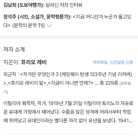
김남희 (도보여행가):
알라딘 저자 인터뷰
장석주 (시인, 소설가, 문학평론가):
<지금 어디선가 누군가 울고있
다> (문학의 문학 刊)
저자 소개
지은이:
프리모 레비
저자파일
신간알림 신청
최근작 :
<작가란 무엇인가 3 (헤밍웨이 탄생 123주년 기념 리커버)
>
,
<프리모 레비의 말>
,
<지금이 아니면 언제?>
… 총 229종
(모두보
기)
이탈리아 화학자, 작가. 1919년 7월 31일 이탈리아 토리노의 자유로
운 유대계 가정에서 태어났다. 수줍음 많은 성격에 어려서부터 학업
에 뛰어났고 유대인이라는 별다른 자각 없이 유년을 보냈다. 1941년
토리노 대학교 화학과를 수석으로 졸업했지만 유대인을 탄압하는 파
시스트 정부의 인종법 때문에 학업을 중단했다. 이후 행동당 조직 ‘정