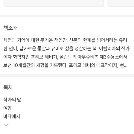
책소개
체험과 기억에 대한 무거운 책임감, 산문의 한계를 넘어서려는 유려
한 언어, 날카로운 통찰과 유머로 삶을 성찰하는 책. 이탈리아의 작가
이자 화학자인 프리모 레비가, 폴란드의 아우슈비츠 제3수용소에서
보낸 10개월간의 체험을 기록했다. 프리모 레비의 대표작이자, 현대
증언 문학을 대표하는 중요한 작품 가운데 하나로 꼽힌다.
목차
인간 사회를 유지시켜주는 모든 평범하고 사소한 습관과 사물들이 제
거된 수용소에서는 수인들이 하루하루 좀비처럼 변해간다. 그들은 기
작가의 말
계 부품처럼 죽어가고 또 그만큼 금방 채워 넣어진다. 그곳에서 필요
여행
한 노동력을 제공하지 못하는 자들은 가차 없이 가장 효율적인 방법
바닥에서
에 의해 제거되며, 살아남는 자들은 나름의 책략을 마련한다.