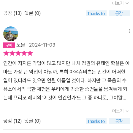
에서 니켈을 추출하는 일을 하기도 했다. 아버지가 죽은 뒤 토리
더보기
서 우리가 합법적으로 소유할 수 있는 모든 것으로 변할 수 있다.
은 좌절감을 가지게 될 때, 하늘과 주변을 바라보며 걷던 고개가
한 이 책을 샀다. 그리고 오늘에서야 다 읽고 이렇게 글을 남기는
노에 돌아온 레비는 어머니, 여동생과 아오스타 계곡에 은신하다
공감 (
13
)
댓글 (0)
(94, 지금껏 들어 본 중에 가장 슬픈 “일어나기 싫어.”였다.)-그
한없이 숙여지며 바닥만 실컷 원 없이 보며 걸을 때, 정해져 있는
데, 제대로 쓸 수 있을지 자신할 수 없다. 중구난방식의 글이 되어
저항운동 단체의 일원으로 유격대에 참여했다. 파시스트 민병대
러나 우리에게 수용소는 벌을 받는 곳이 아니다. 우리에게는 끝이
행복이 있었던 사람처럼 나약함을 풍기던 그 때 나는 수용소 관련
버릴지도 모르겠고...지금 나는 아우슈비츠가 존재했었다는 사실
에게 1943년 12월 13일 체포되면서 아우슈비츠로 이송되어 강
정해져 있지 않다. 수용소는 게르만식 사회구조 한가운데에서 시
책들을 의도적으로 많이 읽었었다.부족함을 채우듯 지나쳤던 소
만으로, 우리 시대에 그 누구도 신의 섭리에 대해 말할 수 없으리
메뉴
제수용소를 체험하게 된다. 프리모 레비와 함께 강제호송열차에
간 제한 없이 우리에게 부과된 존재방식일 뿐이다. (125)-나이,
중함을 조금씩 조금씩 공부하면서 삶의 진정한 가치를 떠올리며
라 생각한다. (241쪽)홀로코스트는 인류 역사에 기록될 최대의
노을
2024-11-03
탔던 650여명의 유대계 이탈리아인들의 운명 역시 유럽 유대인
사회적 지위, 출신, 언어, 문화와 습관이 전혀 다른 수천 명의 개
바라본 세상은, 예전에 바라봤던 세상과 다른 모습을 하고 있었
절망과 잔악함으로 여전히 맴돌고 있다. 얼마 전 EIDF에서 <홀
들의 처참한 운명과 다를 바가 없었다. 2차 세계대전이 종반으로
인이 철조망 안에 갇힌다. 그곳에서 그들은 규칙적으로 되풀이되
다. 심지어 냄새까지도 달랐다.끊임없이 멈추지 말고 나아가야 한
로코스트의 아이들>이라는 다큐멘터리가 개봉하기도 했지만, 반
치닫기 시작하면서 노동력의 절대부족 때문에 독일 정부는 ‘최종
인간이 저지른 악업이 많고 많지만 나치 정권의 유태인 학살은 아
고 통제당하는, 만인에게 동등한 삶, 그 어떤 욕구도 충족되지 않
다는 것을 책들을 통해 다시금 느꼈던 것 같다. 발버둥치더라도
백년이 넘는 시간이 지나서도 끊임없이 환기되어야 하고 탐구해
해결책’의 시행을 늦추기 시작했다. 전쟁물자 생산에 도움이 되지
마도 가장 큰 악업이 아닐까. 특히 아우슈비츠는 인간이 어떠한
는 삶에 종속된다. 이 삶은 생존을 위한 투쟁 상태에 놓인 인간이
말이다.그렇게 도움을 준 책 중 록산 판이페런의 <아우슈비츠의
야 할 대상이기도 하다. 하지만 어떤 사람들은, 끊임없는 환기와
않는 여자와 아이들 그리고 노약자들은 레비의 증언대로 폴란드
일이 있더라도 잊으면 안될 이름일 것이다. 하지만 그 죽음의 수
라는 동물의 행동에서 본질적인 것이 무엇인지, 후천적으로 습득
자매>는 제1차 세계대전이 한창이던, 궁핍하지만 사랑이 넘쳤던
소환에 '지겹다'는 반응을 보이는 것 같기도 하다. 그런 광기의 시
절멸수용소에 도착하는 대로 모두 가스실로 보내졌다. 아르바이
용소에서의 극한 체험은 우리에게 귀중한 증언들을 남겨놓게 되
되는 것이 무엇인지를 입증하기 위해 만들어낼 수 있는 가장 정확
유대인 세계의 울타리 속에서 지냈던 두 자매가 시간이 흘러 강제
대는 이미 막을 내렸다는 인식 때문일까. 하지만 정말 이 시대가
츠라거라는 이름의 강제노역소로 보내진 생존자들의 운명 역시
는데 프리모 레비의 '이것이 인간인가'도 그 중 하나로, 그야말로
한 실험장이다. (132)-(…)나는 지금 내가 이렇게 살아 있게 된 것
수용소로 이송되는 실화를 담고 있다.이 책을 거론한 이유는 단
그런 광기에서 벗어난 시대인지는 의문을 제기해야 할 것 같다.
그들과 다를 바가 없었다. 생존을 위한 필수적인 요소들은 공급되
우리가 반드시 읽어야 할 책이 아닌가 한다.수용소 생존기에는 빅
이 로렌초 덕분이라고 생각한다. 물질적인 도움 때문이라기보다
한 명의 유대인이라도 아니, 위험에 처한 단 사람이라도 악의 손
광기는 좀더 그럴듯하게 포장되었을 뿐, 여전히 우리 주변에서 맴
더보기
지 않았고, 분노와 증오 없이도 이루어지는 일상의 폭력 속에 레
터 프랭클의 '죽음의 수용소에서'도 있지만, 여기 '이것이 인간인
는 그의 존재 자체가 나에게 끝없이 상기시켜준 어떤 가능성 때문
길로부터 구출하기 위해 꽁꽁 걸어 잠갔던 문을 열고, 구원의 손
돈다.파시즘은 죽은 것이 아니다. 그것은 단지 가면을 쓰고 모습
공감 (
12
)
댓글 (0)
비들은 내던져졌다. 그들이 가지고 있던 얼마 되지 않는 옷가지와
가'도 그야말로 인간 이하의 상황에서 자신을 잃지않고 끝까지 살
이다. 선행을 행하는 너무나 자연스럽고 평범한 그의 태도를 보면
길을 건네며 자신의 집으로 피신시켰던 사람들의 모습과 <이것
을 숨기고 있었을 뿐이다. 파시즘은 새옷을 입고 다시 나타나기
신발, 그리고 소지품들은 도착과 동시에 압수되었는데, 이것은 해
아남은 한 인간의 체험기가 담겨있다. 빅터 프랭클은 '사랑'으로