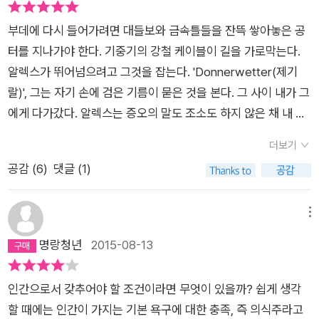
건 투쟁에 나서야했다. 그 와중에서도 엄정한 점호의식과 철저한
과 복종의 두텁고 낡은 장막을 뚫고 들어와 우리들 내부에 살아남
갔다.사실을 정확히 알려야 했기에.그들의 만행이 묻히지 않게 하
아니다. 옆 사람이 가진 배급 빵 4분의 1쪽을 뺏기 위해 그 사람이
실적인 일은 현실 속에서 일어나고 있다고, 우리가 흔히 사용하는
위생관리라는 절멸수용소에 어울리지 않는 규율도 강요당했다.
부데에 다시 들어가려면 대들보와 금속틀들을 잔뜩 쌓아놓은 공
은 인간의 마음을 뒤흔들어놓았다.“Kamaraden, ich bin der L
기 위하여.2017년에 개봉한 <랜드 오브 마인>이라는 영화가 있
죽기를 기다렸던 사람은, 물론 그의 잘못은 아닐지라도, 미개한
‘인간적’이라는 말은 얼마나 피상적이고 환상적인가를 다시 생각
언제 죽을 지도 모르는 암울한 상황 속에서 아무렇게나 살아도 무
터를 지나가야 한다. 기중기의 강철 케이블이 길을 가로막는다.
etzte!˝(동지들, 내가 마지막이오) (227)-(…)내가 보기에 증오
다.제2차 세계대전 종전 후, 덴마크군의 포로가 된 독일 소년병들
피그미, 가장 잔인한 사디스트보다도 '생각하는 사람'이라는 전형
해야한다.
레비는 왜, 어쩌자고 이런 글을 썼을까.
“코만도의
슨 상관인가라는 프리모 레비의 개인적 고민에, 동료 슈타인라우
알렉스가 뛰어넘으려고 그것을 잡는다. 'Donnerwetter(제기
는 개인적인 것이고 한 사람에게, 어떤 이름에게, 어떤 얼굴에게
이 덴마크 해변에 묻힌 지뢰를 제거하는 일에 투입되는 실화의 이
에서 멀리 떨어진 사람이다. (263쪽)그러나 그들을 괴롭혔던 것
동료들은 나를 부러워한다. 그러는 게 당연하다. 어떻게 내가 만
프는 그들에 동의하지 않는 능력을 보여 주기 위해 그리고 자신에
랄)', 그는 자기 손에 검은 기름이 묻은 것을 본다. 그 사이 내가 그
향해지는 것이라는 점이다. 그런데 당시 우리를 박해했던 사람들
야기를 담고 있는데, 어느 날 지뢰 해체 작업 중 형제를 잃은 한
은 나치 친위대뿐이 아니었다. 수용소는 울타리를 통해 외부 세계
족하지 않을 수 있겠는가? 하지만 아침에 내가 사나운 바람을 피
대한 존중과 청결함을 지켜야 한다는 원칙을 실천에 옮긴다. 무더
에게 다가갔다. 알렉스는 증오의 말도 조소도 하지 않은 채 내 어
은 이름도 얼굴도 갖고 있지 않았다. 이 책에서도 그것을 알 수 있
소년병이 비통함에 절규하며 몸부림을 치자 덴마크 군인이 다가
와 격리되었고, 그 안에서도 외부 세계와 격리된 새로운 세계와
해 실험실의 문지방을 넘어서는 순간 바로 내 옆에 한 친구가 등
운 여름, 하루만 샤워를 하지 않더라도 흐르는 땀 때문에 느끼는
깨에 손바닥과 손등을 문질러 깨끗이 닦는다. 만일 누군가 알렉스
다. 그들은 멀리 있었고, 눈으로 볼 수 없었으며, 접근할 수도 없
와 그 소년의 눈물로 젖은 머리칼을 계속해서 쓰다듬으며 끌어안
질서가 생겨났다. 그 와중에 그들은 연대하지 못하고 붕괴했다.
장한다. 내가 휴식을 취하는 순간마다, 카베에서나 쉬는 일요일마
더보기
불편함을 프리모 레비가 절멸 수용소에서 전해준 증언은 압도한
에게 내가 오늘날 바로 그 행동을 토대로 그를, 판비츠를, 그리고
었다. 나치스 체제는 용의주도하게도 노예와 주인이 최소한의 접
아 주는 장면이 나온다.적대국의 군인이 아닌 아버지의 손길만이
끝이 보이지 않는 노동과 고통, 그리고 굶주림 때문이었다. 유대
다 나타나던 친구다. 바로 기억이라는 고통이다. 의식이 어둠을
공감 (
6
)
댓글 (1)
다. 모노비츠 라거에서 살아남기 위해 행해지는 유대인 해프틀링
아우슈비츠와 도처에 있던 수많은 사람들을, 크고 작은 그 사람들
촉만 하도록 마련되어 있었다. (…) 또 이 책이 쓰인 그 몇 달 동안,
존재했던 그 장면에서 정말 많은 눈물이 흘렀다. 현실의 비극 앞
인이 유대인을 감독하며 통제하기도 하고, 더 편안하고 덜 허기진
뚫고 나오는 순간 사나운 개처럼 내게 달려드는, 내가 인간임을
들의 모든 행위에 대해 곰곰이 생각해 보게 된다. 나치의 엄정한
을 판단하고 있다고 말해준다면, 그 가엽고 잔인한 알렉스는 굉장
즉 1946년에 나치스와 파시즘은 정말 얼굴이 없는 듯했다. 그것
에 독일군을 향한 복수심이 어린 소년병들을 향한 연민으로 변화
삶을 위해 주변 사람들을 교묘하게 이용해 자신의 명성을 높이는
느끼게 하는 잔인하고 오래된 고통이다. 그러면 나는 연필과 노트
규율 아래, 인간성을 박탈당한 이들에게 가장 중요한 것은 무엇일
히 놀랄 것이다. (pp165) 이것이 인간인가. 나는 이 대목에서 전
메뉴
들은 무시무시한 악몽처럼, 정확하게 그리고 당연하게 다시 허공
한 덴마크 군인의 모습, 이것이야말로 잔인하고 몽매한 자들이 만
사람도 있었으며, 도둑질과 다툼, 밀거래가 끊이지 않았다. 수용
를 들고 아무에게도 말할 수 없는 것을 쓴다.” -216
프리모 레비
까? 살아남기 위해서는 타인의 도움이 절실하게 필요하지만, 라
율을 느꼈다. 인간이 인간을 상대하는 방법은 참으로 여러가지가
속으로 흩어져버린 듯했다. 새벽닭이 울면 유령들이 사라져버리
명랑청년
2015-08-13
들어 낸 전쟁의 참상 속에서 보여준 인간의 참된 본성이 아닐까.
소라는 '존재방식'이, 그들이 지금까지 품고 있던 '인간'에 대한 정
가 포로수용소의 노동현장에서 실험실로 배치를 받은 후에 적은
거에서 그런 협조를 기대할 수 없었다고 레비는 담담하게 말한다.
있을 수 있다. 사랑, 애정, 우정과 같이 듣기만 해도 푸근함과 따
듯이 말이다. 그런 유령 집단을 향해 내가 어떻게 분노를 키우고
아우슈비츠 수용소 안에서도 인간의 ‘선’을 느끼게 했던 인물이
의를 무너뜨리게 만들었던 것이다. 하지만 과연 수용소에서 살아
글이다. 매일 매순간 굶주림과 추위와 혹독한 노동으로 인해 죽음
자신의 생존이라는 절제절명의 명제 아래 거창한 인류애 따위는
스함을 느낄 수 있는 것들이 있는가 하면, 적대, 증오, 혐오, 경멸
복수를 바랄 수 있겠는가? (269)-책의 경우 (독재)국가의 마음
있었다. ‘로렌초’ 라는 이탈리아 민간인 노동자가 여섯 달 동안 매
남기 위해 동포를 배신한 유대인을, 인간이라는 존재에 대해 지니
의 문턱까지 내몰릴 때 인간은 자살을 생각하지 않는다고 한다.
인간으로서 갖추어야 할 조건이라면 무엇이 있을까? 쉽게 생각
묻지도 따지지도 말고, 이해하려 애쓰지도 말라고. 저자는 심판관
등과 같이 내가 제발 그 대상이지는 말기를 이라고 속으로 바라게
에 드는 내용이어야만 출판과 번역이 될 수 있다. 다른 책을 보려
일 빵 한 조각과 그가 먹고 남은 배급을 나눠주고 보답마저 바라
고 있던 선을 넘은 사람들을 비난할 자격이 있는 걸까. 이 말은 위
생각하지 않는 것이 아니라 생각하지 못할 것이다. ‘아니 끊임없
할 때에는 인간이 가지는 기본 욕구에 대한 충족, 즉 의식주라고
이 아니라, 증언자로서 <이것이 인간인가>라고 독자에게 묻는