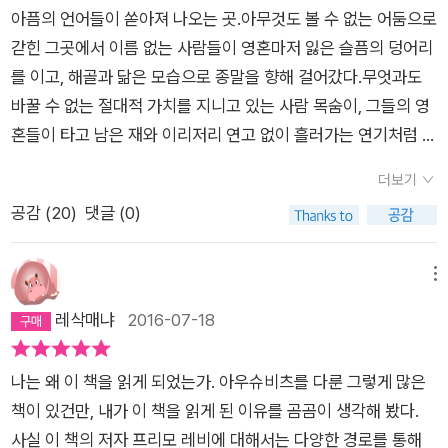
아인들은 매주 일요일 저녁 수용소 한쪽 귀퉁이에서 만나기로 약
의 저작들이 그저 묵직하다. 무겁게 가까이 꽂혀서 멍청한 소리만
아픔의 언어들이 쏟아져 나오는 곳.아무것도 볼 수 없는 어둠으로
속했다. 하지만 곧 그만두어야 했다. 숫자를 세는 게 너무 슬펐기
자꾸 하지 말고 좀 읽어보라고, 내 이야기를 들어보라고 하는 것
갇힌 그곳에서 이름 없는 사람들이 영혼마저 잃은 슬픔의 덩어리
때문이다. 우리의 수는 매번 줄어들었고 매번 몰골이 더 사납고
같다.+밑줄 긋기-개별적으로든 집단적으로든, 많은 사람들이 다
를 이고, 해골과 닮은 모습으로 종말을 향해 걸어갔다.무엇과도
더 비참해졌다. 모임에 나가려고 몇 발짝 떼어놓는 것도 힘이 들
소 의식적으로 ‘이방인은 모두 적이다’라고 생각할 수 있다. 이러
바꿀 수 없는 절대적 가치를 지니고 있는 사람 목숨이, 그들의 영
었다. 게다가 다시 만나게 되면 필연적으로 기억을 떠올리고 생각
한 확신은 대개 잠복성 전염병처럼 영혼의 밑바닥에 자리잡고 있
혼들이 타고 남은 재와 이리저리 연고 없이 흘러가는 연기처럼 아
을 하게 되었는데, 그렇게 하지 않는 편이 더 나았다. (p.51) 읽가
다. 그것은 우연적이고 단편적인 행동으로만 나타날 뿐이며 사고
무렇지 않게 소실되었다.(P. 15) 대체 우리가 무엇을 회개하고 무
다 눈물이 나올 뻔한 대목이다. 내가 어딘가로 끌려가 강제 수용
더보기
체계의 밑바탕에 깔려있는 것은 아니다. 하지만 그러한 일이 발생
엇을 용서받아야 한단 말인가? 모두 자신에게 가장 어울리는 방
되었는데, 여러 인종이 섞여있는 그 낯선 곳에서 한국인들을 만나
공감 (
20
)
댓글 (0)
하면, 그 암묵적인 도그마가 삼단논법의 대전제가 되면, 그 논리
법을 찾아 삶과 작별했다.이 책의 저자 프리모 레비는 유대계 이
의지하는 가운데 그 수가 매 주 줄어든다고 생각해보니 너무나 끔
적 결말로 수용소가 도출된다. 수용소는 엄밀한 사유를 거쳐 논리
탈리아 출신으로 화학과를 졸업했으며, 레지스탕스 활동을 하다
찍하고 가슴이 아팠다. 이 책은 한 개인의 체험기이면서도 인간
적 결론에 도달하게 된, 이 세상에 대한 인식의 산물이다. 이 인식
가 24살(1943년)에 체포되어 아우슈비츠로 이송되었다.(P. 16
메뉴
이 어떤 존재인지, 보다 근본적인 질문과 생각을 하게 하는 작품
이 존재하는 한 그 결과들은 우리를 위협한다. (작가의 말 중)-이
3) “1941년 토리노에서 최우등으로 대학을 졸업했습니다.”자유
레삭매냐
2016-07-18
이다. 작가는 수용소는 사고가 아니었다고, '유럽에서 파시즘이
제, 사랑했던 사람들뿐만 아니라 집, 자신의 습관, 옷, 다시 말해
로운 시절 속, 열정과 함께 모든 에너지를 쏟아부으며 이루었던,
강세를 떨치고 가장 기괴한 모습을 보일 때 가장 번성'했다고 말
말 그대로 가지고 있던 모든 것을 다 빼앗겨버린 사람을 상상해보
그리고 이루려고 했던 개개인의 목표가 한순간에 원치 않은 포기
한다. '세계 어느 곳에서든지, 인간의 기본적인 자유와 평등을 부
나는 왜 이 책을 읽게 되었는가. 아우슈비츠를 다룬 그렇게 많은
라. 그는 고통과 욕구만 남은, 존엄성이나 판단력을 잃어버린 텅
를 강요당했을 때의 절망을 어떻게 말로 표현할 수 있을까.억지로
정하는 것을 용납하기 시작하면, 결국은 수용소 체제를 향해 가게
책이 있건만, 내가 이 책을 읽게 된 이유를 곰곰이 생각해 봤다.
빈 인간이 될 것이다. 모든 것을 잃은 사람이 자기 자신을 잃는 건
잊으려고 했던 그 시절의 모습이 서서히 배고픔에 밀려 윤곽조차
된다'는 것. 프리모 레비는 이 무서운 진실을 우리에게 알리고 있
사실 이 책의 저자 프리모 레비에 대해서는 다양한 경로를 통해