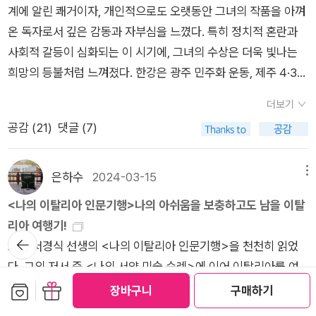
작가의 나이듦과 독자의 나이듦이 함께할 때 공감할 수 있는 부분
여정이라고도 했는데 비로소 실감나는 순간이었다.관광버스는
계에 알린 쾌거이자, 개인적으로도 오랫동안 그녀의 작품을 아껴
인간의 모습을 보겠다는 의지, 그럼으로써 수용소에 널리 퍼져 많
책들이 도착했다. 찡긋.
학살 정책이다.1935년, 나치는 뉘른베르크에서 반유대주의를 공
이 큰 작품이었다. 클레어키건은 읽은 3권 중에서 가장 좋았던 작
많이 와 있었지만 실제 수용소 투어는 여유있게 진행되었고 마지
온 독자로서 깊은 감동과 자부심을 느꼈다. 특히 정치적 혼란과
은 수인들을 정신적 조난자로 만들었던 굴욕과 부도덕에서 나를
식화하는 법안을 발표한다. 이에 따라 유대인들은 독일을 비롯한
품이다. 너무나덤덤하지만 그 후폭풍을 어떻게 견딜 수 있을까 독
막 가스실을 둘러보는 것으로 예정보다 빨리 종료되었다. 원래 공
사회적 갈등이 심화되는 이 시기에, 그녀의 수상은 더욱 빛나는
지키겠다는 의지를 고집스럽게 지켜낸 것이 도움이 되었다. (30
그들의 점령지와 동맹국에서 벗어나야만 했다. 이러한 유대인 차
자에게 여운을 많이 남기는 작품이었다. 3월. 에밀 아지르의 <일
식 일정에는 포함해 있지 않았지만 쉼보르스카의 묘지 방문을 많
희망의 등불처럼 느껴졌다. 한강은 광주 민주화 운동, 제주 4·3
7)
별정책은 초기에는 강제 추방을 목적으로 하고 있었다. 그러나 1
러스트 자기 앞의 생>드디어 읽은 <자기 앞의 생>. 내가 생각한
은 분들이 원해서 숙소로 돌아오는 길에 들르기로 했다. 거기부터
사건 등 한국 현대사의 비극적인 사건들을 섬세하고 시적인 언어
939년 9월 1일, 2차 세계대전이 발발하자 유대인에 대한 혐오는
것보다 더욱 사랑스럽고슬픈 이야기였다. 4월. 크리스틴델피
가 저녁 일정이었다...
더보기
로 형상화하며, 인간의 고통과 존엄에 대한 깊이 있는 탐구를 보
차츰 범죄적 성향을 띠었다. 그들은 두 번째 해결책으로 아우슈비
의 <가부장제의 정치경제학>여성주의 책같이 읽기로 읽은
공감 (
21
)
댓글 (7)
여주었다는 점에서 높은 평가를 받았다. 본 글에서는 한강 문학의
츠-비르케나우 등을 비롯한 수용소로 유대인을 강제 이송하는 것
책. 얇지만 핵심을 담고 있는 책이다. 비경제로취급되는 가정 내
핵심 주제인 트라우마, 고통, ‘몸의 언어’ 등을 중심으로, 마르그
이었다. 그러나 그 수가 수백만에 이르게 되자 그들 스스로 '최종
경제와 여성 노동, 재산상속, 결혼과 이혼 등 가부장제라는 사회
리트 뒤라스, 임레 케르테스, 알베르 카뮈, 프리모 레비 등 고통과
은하수
2024-03-15
메뉴
해결책'라 부르는 대학살을 감행한다. 프리모 레비의 책 『이것이
적으로 강요된 제도가 어떻게 작동하는지에 대해 알려주는책. 이
트라우마, 인간의 존엄을 탐구한 대표적인 작가들과 비교 분석하
인간인가』는 나치가 절멸이라는 최종 해결책을 수행할 무렵 아우
<나의 이탈리아 인문기행>나의 아쉬움을 보충하고도 남을 이탈
시리즈가 완간되길 바란다. 5월. 찰스 디킨스의 <올리버 트위스
여 한강 문학의 독창성과 문학사적 의의를 조명하고자 한다. 마르
슈비츠 수용소에서의 경험을 기록으로 남긴 것이다. 그는 그곳에
리아 여행기!
트>와 마리아 미즈의 <가부장제와 자본주의>풍자와 해학에서
그리트 뒤라스는 개인의 경험, 특히 여성의 성적 고통을 통해 사
뒤로가
서 인간으로서의 존엄성을 모조리 걷어내어야만 했었다.그가 겪
요즘 서경식 선생의 <나의 이탈리아 인문기행>을 천천히 읽었
디킨스는 최고다. 그리고 일단 너무 재밌다. 여성주의책 같이 읽
기
회적 억압을 드러내고, 임레 케르테스는 홀로코스트 경험을 바탕
은 경험에 대해 감히 비슷하다고 말하기가 부끄럽지만, 그가 수용
다. 그의 저서 중 <나의 서양 미술 순례>에 이어 이탈리아를 여
기로 읽은 마리아 미즈는 올해의 최고의 작가다. 6월. 정희진의 <
으로 트라우마의 심리적 메커니즘을 탐구하며, 알베르 카뮈는 부
소 안에서 느꼈던 경험은 2년의 강제 군 생활을 경험한 우리에게
행하고 만났던 미술 작품과 작가의 발자취를 찾아보고 쓴 기행문
보관함담기
선물하기
새로운 언어를 위해 쓴다>결코 읽기 쉽지않은 서평이다. 쓰기가
장바구니
구매하기
조리한 세상 속에서 인간의 존엄을 지키는 문제를 철학적으로 고
조금 더 가깝게 다가온다. 훈련소에 들어가던 첫날 우리는 가진
이다. 여행 지역은 로마, 페라라, 볼로냐, 밀라노, 토리노 등의 북
최고의 공부라는 말. 2024년은공부를 너무 안했구나. 2025년