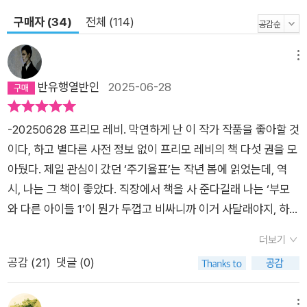
구매자 (34)
전체 (114)
메뉴
반유행열반인
2025-06-28
-20250628 프리모 레비. 막연하게 난 이 작가 작품을 좋아할 것
이다, 하고 별다른 사전 정보 없이 프리모 레비의 책 다섯 권을 모
아뒀다. 제일 관심이 갔던 ‘주기율표’는 작년 봄에 읽었는데, 역
시, 나는 그 책이 좋았다. 직장에서 책을 사 준다길래 나는 ‘부모
와 다른 아이들 1’이 뭔가 두껍고 비싸니까 이거 사달래야지, 하다
가 맞은 편 동료가 책 살 궁리를 하는데 대고 프리모 레비의 ’주기
더보기
율표‘를 권했다. 동료는 일이 바빠 전에 내가 알려준 ’밀레니엄-여
공감 (
21
)
댓글 (0)
자를 증오한 남자들‘도 다 못 읽은 참인데… 책 추천은 삼가는 편
인데 또 그러고 나니 정말 좋았던가, 이 작가 맞던가, 확인이 필요
메뉴