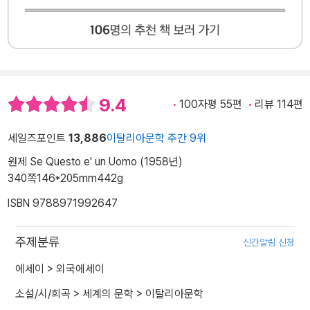
9.4
100자평 55편
리뷰 114편
세일즈포인트
13,886
이탈리아문학 주간 9위
원제 Se Questo e' un Uomo (1958년)
340쪽
146*205mm
442g
ISBN 9788971992647
주제분류
신간알림 신청
에세이
>
외국에세이
소설/시/희곡
>
세계의 문학
>
이탈리아문학