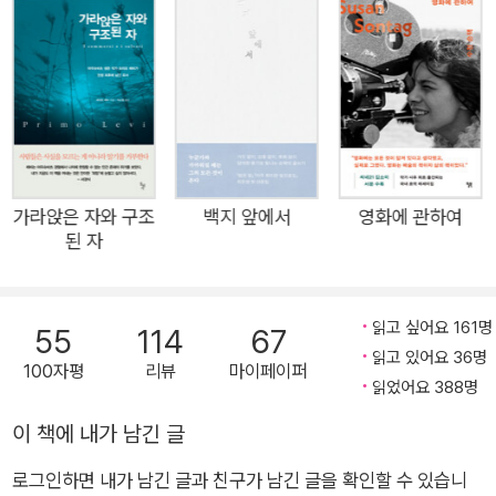
병처럼 영혼의 밑바닥에 자리 잡고 있다. 그것은 우연적이고 단편적
인 행동으로만 나타날 뿐이며 사고체계의 밑바탕에 깔려 있는 것은
아니다. 하지만 그러한 일이 발생하면, 그 암묵적인 도그마가 삼단논
법의 대전제가 되면, 그 논리적 결말로 수용소가 도출된다.
수용소는 엄밀한 사유를 거쳐 논리적 결론에 도달하게 된, 이 세상에
대한 인식의 산물이다. 이 인식이 존재하는 한 그 결과들은 우리를 위
가라앉은 자와 구조
백지 앞에서
영화에 관하여
협한다. 죽음의 수용소에 관한 이야기는 모든 이들에게 불길한 경종
된 자
으로 이해되어야만 할 것이다.
읽고 싶어요 161명
... 이 책에 나오는 일들이 모두 허구가 아님을 밝히는 것은 굳이 필요
55
114
67
읽고 있어요 36명
하지도 않으리라.
100자평
리뷰
마이페이퍼
읽었어요 388명
이 책에 내가 남긴 글
로그인하면 내가 남긴 글과 친구가 남긴 글을 확인할 수 있습니