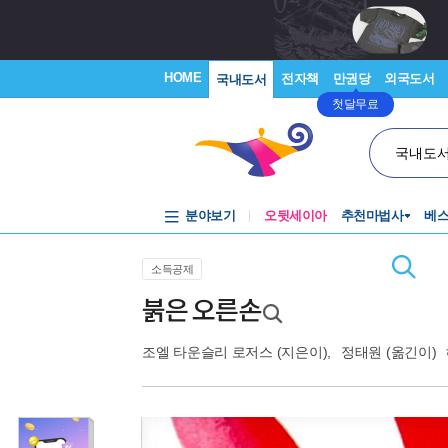
HOME
전자책
만권당
외국도서
국내도서
첫달무료
국내도
분야보기
오뒷세이아
추천마법사
베
소득공제
붉은 오른손
조엘 타운슬리 로저스
(지은이),
정태원
(옮긴이)