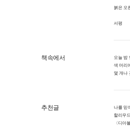
붉은 오
서평
책속에서
오늘 밤
색 머리에
몇 개나 
추천글
나를 믿
할리우드
〈디아볼