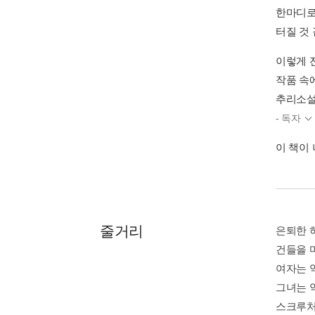
한마디로
터질 것
이렇게 
작품 속
추리소설
- 독자
이 책이
줄거리
은퇴한 
건들을 
여자는 
그녀는 
스크루처