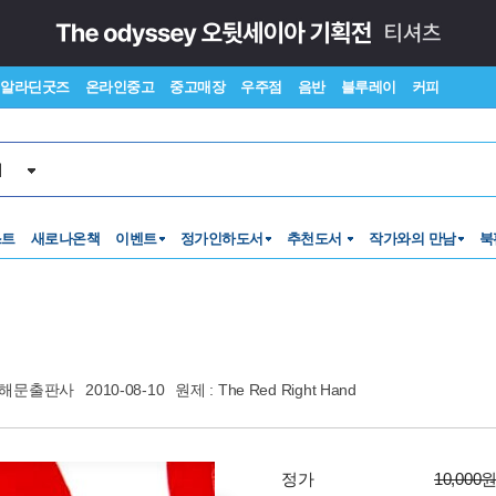
알라딘굿즈
온라인중고
중고매장
우주점
음반
블루레이
커피
서
스트
새로나온책
이벤트
정가인하도서
추천도서
작가와의 만남
북
해문출판사
2010-08-10
원제 : The Red Right Hand
정가
10,000