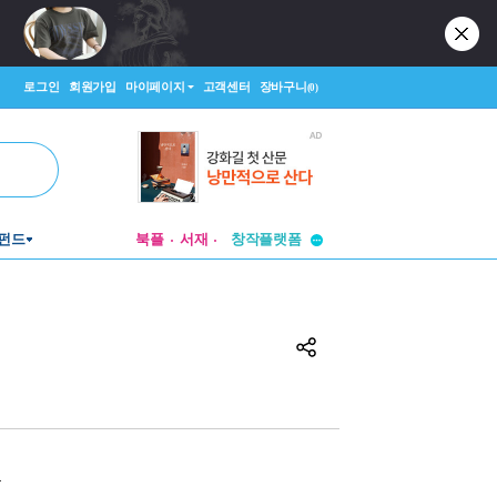
로그인
회원가입
마이페이지
고객센터
장바구니
(0)
투비컨티뉴드
창작플랫폼
펀드
북플
서재
투비컨티뉴드
원