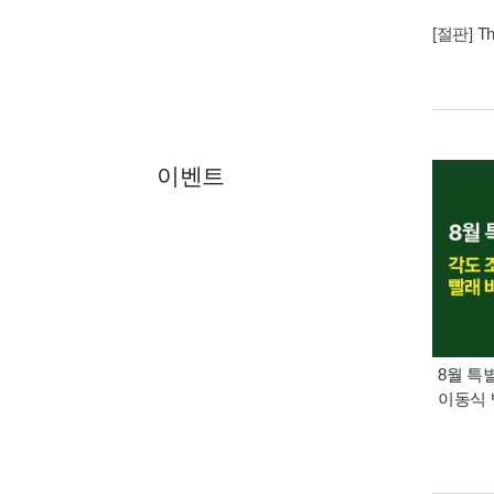
[절판] Th
이벤트
8월 특
이동식 