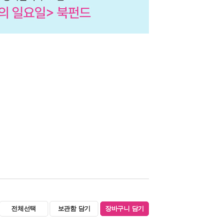
전체선택
보관함 담기
장바구니 담기