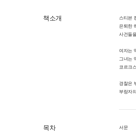
책소개
스티븐 
은퇴한 
사건들을
여자는 
그녀는 
코르크스
경찰은 
부랑자의
목차
서문