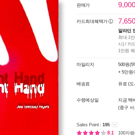
9,00
판매가
7,65
카드최대혜택가
알라딘 
최대 1만
시) / 
1만원 
마일리지
500원(5
+ 5만원
배송료
유료 (도
수령예상일
지금 택배
(중구 서
Sales Point :
195
8.1
100자평(