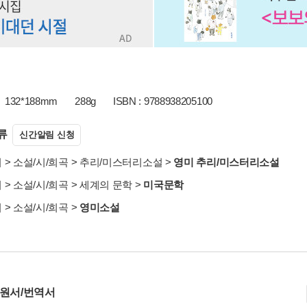
132*188mm
288g
ISBN : 9788938205100
류
신간알림 신청
서
>
소설/시/희곡
>
추리/미스터리소설
>
영미 추리/미스터리소설
서
>
소설/시/희곡
>
세계의 문학
>
미국문학
서
>
소설/시/희곡
>
영미소설
 원서/번역서