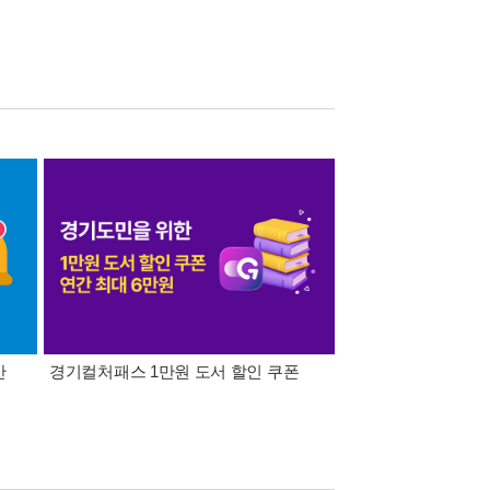
간
경기컬처패스 1만원 도서 할인 쿠폰
삼성카드가 쏜다! 알라