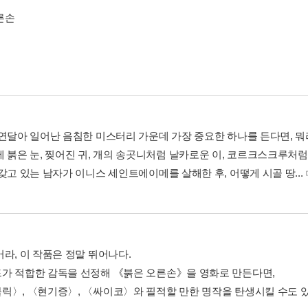
른손
 연달아 일어난 음침한 미스터리 가운데 가장 중요한 하나를 든다면, 뭐
 붉은 눈, 찢어진 귀, 개의 송곳니처럼 날카로운 이, 코르크스크루처럼 
갖고 있는 남자가 이니스 세인트에이메를 살해한 후, 어떻게 시골 땅...
어라, 이 작품은 정말 뛰어나다.
가 적합한 감독을 선정해 《붉은 오른손》을 영화로 만든다면,
릭〉, 〈현기증〉, 〈싸이코〉와 필적할 만한 명작을 탄생시킬 수도 