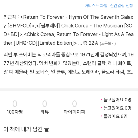
아티스트 파일
신간알림 신청
최근작 :
<Return To Forever - Hymn Of The Seventh Galax
y [SHM-CD]>
,
<[블루레이] Chick Corea - The Musician [3C
D+BD]>
,
<Chick Corea, Return To Forever - Light As A Fea
ther [UHQ-CD][Limited Edition]>
… 총 22종
(모두보기)
리턴 투 포에버는 칙 코리아를 중심으로 1971년에 결성되었으며, 19
77년 해산되었다. 멤버 변화가 많았는데, 스탠리 클락, 레니 화이트,
알 디 메올라, 빌 코너스, 얼 클루, 에알토 모레이라, 플로라 퓨럼, 조
패럴 등의 변화가 있었다. 1972년 ECM에서 발표한 셀프 타이틀 데
뷔 앨범과 폴리도르에서 발표한 [Light As A Feather]을 통해 라틴
풍의 독특한 퓨전 재즈를 선보였다. 이후 3집부터는 일렉트릭 기타
듣고싶어요 0명
0
0
0
연주를 가세시킨 하드 록 사운드로 전환을 시도하였다. 1974~1976
듣고있어요 0명
100자평
리뷰
마이페이퍼
년까지 4장의 골드 앨범을 발표했고, 2개의 그래미상을 수상하여 19
들었어요 6명
70년대 재즈-록 퓨전을 대중적으로 알린 밴드 중 하나가 되었다. 발
이 책에 내가 남긴 글
표한 주요 음반으로는 [Return To Forever], [Romantic Warrio