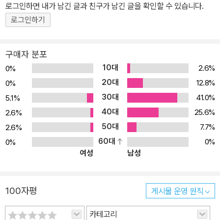
r] 등이 있다.
로그인하면 내가 남긴 글과 친구가 남긴 글을 확인할 수 있습니다.
로그인하기
구매자 분포
10대
2.6%
0%
20대
12.8%
0%
30대
41.0%
5.1%
40대
25.6%
2.6%
50대
7.7%
2.6%
60대
0%
0%
여성
남성
100자평
게시물 운영 원칙
카테고리