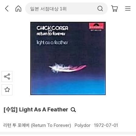
[수입] Light As A Feather
리턴 투 포에버 (Return To Forever)
Polydor
1972-07-01