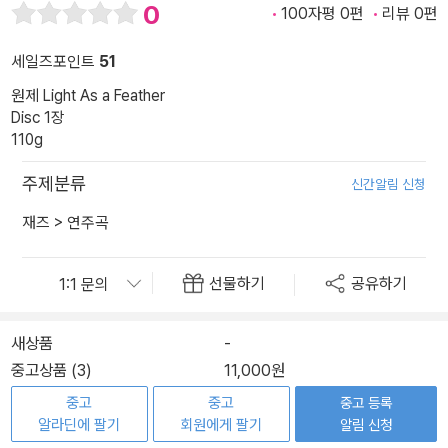
0
100자평 0편
리뷰 0편
세일즈포인트
51
원제 Light As a Feather
Disc 1장
110g
주제분류
신간알림 신청
재즈
>
연주곡
선물하기
공유하기
새상품
-
중고상품 (3)
11,000원
중고
중고
중고 등록
알라딘에 팔기
회원에게 팔기
알림 신청