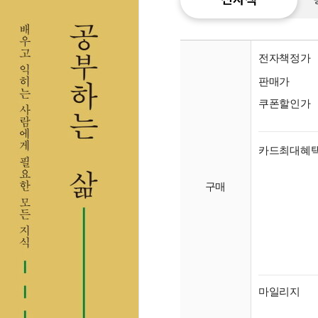
전자책정가
판매가
쿠폰할인가
카드최대혜
구매
종이
미리
입니
마일리지