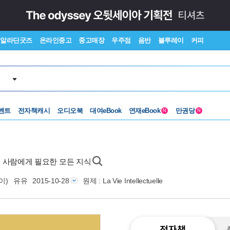
알라딘굿즈
온라인중고
중고매장
우주점
음반
블루레이
커피
벤트
전자책캐시
오디오북
대여eBook
연재eBook
만권당
N
N
는 사람에게 필요한 모든 지식
이)
유유
2015-10-28
원제 : La Vie Intellectuelle
전자책