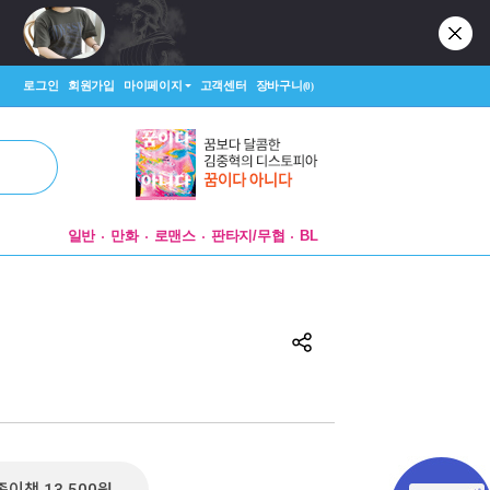
로그인
회원가입
마이페이지
고객센터
장바구니
(0)
일반
만화
로맨스
판타지/무협
BL