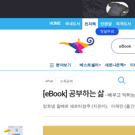
HOME
국내도서
만권당
외국도서
전자책
첫달무료
eBook
분야보기
베스트셀러
새로나온책
이
ePub
소득공제
[eBook] 공부하는 삶
- 배우고 익히
앙토냉 질베르 세르티양주
(지은이),
이재만
(옮긴