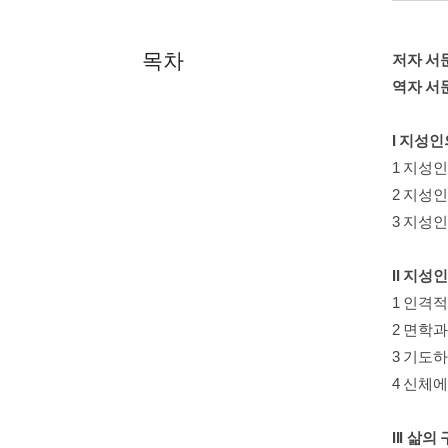
목차
저자 서
역자 서
I 지성인
1 지성
2 지성
3 지성
II 지성
1 인격적
2 면학과
3 기도
4 신체에
III 삶의