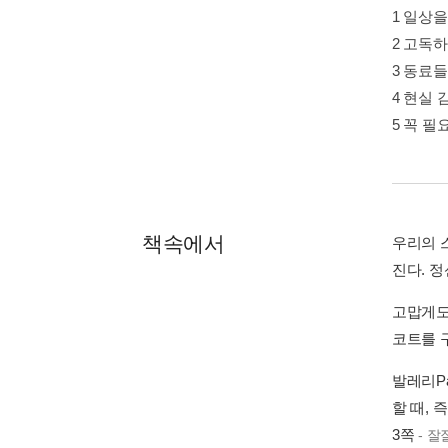
1 일상
2 고독
3 동료
4 현실
5 꼭 
책속에서
우리의 
진다. 
고맙게도
코트를 구
발레리P
할 때, 
3쪽
- 잘