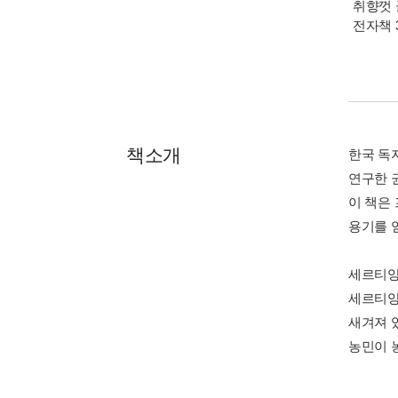
취향껏 
전자책 
책소개
한국 독
연구한 
이 책은
용기를 
세르티양
세르티양
새겨져 
농민이 