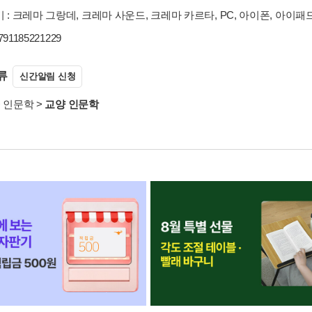
 : 크레마 그랑데, 크레마 사운드, 크레마 카르타, PC, 아이폰, 아이패
9791185221229
류
신간알림 신청
>
인문학
>
교양 인문학