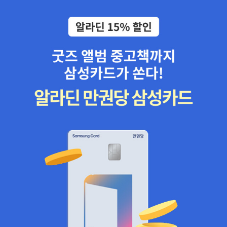
않는다.둘 다 읽어봐야 겠다.결핵으로 인한 육체적 고통.요즘 시대에
도 결핵환자는 분명히 존재한다.그런 아픔과 제목은 무슨 관련이 있
을까. 저 표지 여인의 얼굴은 책을 읽고나면 그려질까?노벨문학상 수
상작가 토마스 만의 아들이라는 족쇄를 벗고 문학적 완성도로 세상에
내놓은 클라우스 만의 대표작. 나치 시대 독일 사회에서 카멜레온처
럼 변신하는 출세주의자 배우 헨드릭을 중심에 두고 광포한 나치 정
권의 실상과 권력자의 위선, 예술과 언론을 통한 대중 조작, 힘에 순종
하는 인간의 비굴함까지 낱낱이 조롱하고 파헤친다.표지와 제목이 멋
있다.셰익스피어 4대 비극시리즈 : 교보에 갔더니 다음주쯤에 오라고
한다. 어제 갈려고 했건만!무려 추리 소설!탐정 소설이 잘 맞지 않는
다는 것을 최근에 깨달았지만 혹시 그런 내생각이 서부른 판단일수도
있다. 나는 그렇게 많은 탐정 소설을 읽어본 것이 아니므로.무엇보다
펭귄 클래식 카페에서 보았을 때 무척이나 매력적으로 다가왔다.어릴
적 친구가 제인 에어 원서를 읽으면서 별로 좋지 않은 표정을 지었던
것이 기억난다.원서를 읽었기 때문에 그런 것일까?거울 나라의 앨리
스. 제목도 내용도 어렴풋이 알고 있다. 즉, 한번도 읽은 적이 없다.어