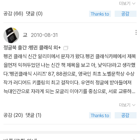
들’(열린책들)과 ‘다섯 남동생들’(민음사) ‘동생 다섯’(동서문화사) 등
더보기
고로라도 구하려다가 펭귄본 원서만 구한 기억이 있다. 때마침 구하
여주는 인물이 Miss Havisham이다. 그녀는 부와 모든걸 가졌으나
으로 옮겨졌다. 영어의 ‘브러더’는 형과 동생을 모두 가리키지만 우
공감 (
66
)
댓글 (0)
던 책이 나오니 반갑지 않을 수 없다. <두 도시 이야기>는 어떤 책인
결혼식 날 버림받은 상처로 평생을 은닉하며 밖으로 나오지 않은 채
리말로 옮길 때는 형이나 동생으로 특정할 수밖에 없다. 그런데 핍의
가? 19세기 영국을 대표하는 작가 찰스 디킨스의 장편소설. <위대한
어둠 속에서 입양한 Estella를 그녀 마음에서 사랑을 훔치고 그 빈 자
실제 가족관계를 고려해본다면 그의 다섯 형제는 ‘동생들’이 아니라
유산>과 함께 디킨스 후기 대표작으로 손꼽히는 이 책은, 디킨스의
리에 얼음을 심었다고 할만큼 냉정한 숙녀로 키운다. 영국 신사라는
교
2010-08-31
메뉴
‘형들’이라고 해야 맞을 듯하다. 그 다섯의 이름이 알렉산더, 바돌로
작가적 연륜이 원숙한 경지에 이르렀던 무렵에 쓰인 작품이다. 프랑
말이 고유명사처럼 인식될 만큼 gentleman이란 단어 속에는 지금까
매, 아브라함, 토비아스, 그리고 로저라고 명기된 걸로 보아 이들은 출
정글북 출간 :펭귄 클래식 외+
스 혁명이라는 역사적 사건을 배경으로 가난한 사람들의 삶과 귀족의
지도 부와 품격이 느껴지는 듯하니 19세기에는 얼마나 더 큰 위력이
생 후 얼마간 생존했음에 틀림없다. 만약 이들이 핍의 동생들이라면
펭귄 클래식 신간 알리미에서 문자가 왔다.펭귄 클래식카페에서 제목
폭압 정치, 복수의 광기 등을 생생하게 묘사한 역사소설이자, 한 남자
있었을까? Pip을 신사로 키우려던 죄수 Magwitch의 마음도 이해가
그의 부모는 장녀를 낳고서 이십 년도 더 지나 장남 핍을 낳고, 다시
을먼저 익혀두었던 나는 신간 책 제목을 보고 아, 낯익다!라고 생각했
가 가슴속 깊이 간직한 사랑, 아름답지만 비극적인 희생과 염원을 담
된다. 평생을 감옥에서 지낸 그는 Pip에게 막대한 유산을 물려주며
연이어 다섯 아들을 낳고서 세상을 떠난 게 된다. 현실성이 별로 없는
다.'펭귄클래식 시리즈' 87, 88권으로, 영국인 최초 노벨문학상 수상
은 숭고한 사랑 이야기이다. 1859년 단행본으로 선보인 이래 2억 부
신사로 성장한 Pip을 보며 흐뭇해한다. 현재도 우리는 다양한 방법으
일이다. 핍의 가계를 현실성 있게 재구성해보자면, 누나와 나이 차이
작가 러디어드 키플링의 최고 걸작이다. 우연히 정글에 받아들여져
이상 판매되어 오늘날 영어권에서 가장 많이 팔린 책 중 하나이다. 명
로 대리만족을 하거나 그런 방법이나 행동에서 삶의 의미를 찾고 있
가 스무 살 이상 나므로 핍은 늦둥이 아들일 것이다. 그에겐 다섯 명의
늑대인간으로 자라게 되는 모글리 이야기를 중심으로, 서로 교류하는
성에 비해 국내에서는 그간 축약본이나 일부 누락된 번역본으로만 소
지 않은가? 나만큼 어리숙한 Pip에게 변호사 Jaggar가 하는 충고가
형이 있었지만 모두 어린 나이에 세상을 떠났다. 그리고 핍이 부모에
인간과 동물들의 다양한 삶의 모습을 담고 있다. 세계적인 키플링 전
개되어 아쉬움을 남겼던 이 작품의 국내 첫 완역 출간은, 기다려왔던
있다. Take nothing on its looks. Take everything on eviden
더보기
대한 기억을 전혀 안 갖고 있는 걸로 보아 핍의 부모도 핍이 태어나고
문가 대니얼 칼린의 서문과 주해를 함께 수록하였다.문학동네에서도
독자들에게 반가운 소식이 될 것이다.개인적으론 중학교 때 청소년용
ce. There’s no better rule. (P.336) 후원자를 잘못 알고 있던 Pi
공감 (
20
)
댓글 (1)
얼마 안 있어 세상을 떠났다. 고아가 된 핍을 누나 부부가 부모를 대신
같이 나왔다.정치적 성향이 부족한 나는, 아무래도 그쪽 관련 책은 어
세계문학전집으로 읽었는데, 분량을 보아하니 그때도 완역본은 아니
p에게 “외모로 취하지 말며 증거를 가지고 어떤 것을 취하라”라고 했
해서 마지못해 키워왔다. 이것이 대략 핍의 일곱 살 인생이다. 흥미로
렵게 느껴진다.그렇지만 이놈의 독서 편식 현상을 없애려면 그쪽 책
었던 듯싶다. 다시금 관심을 갖게 된 김에 이번엔 완역본을 완독해볼
다. 세상 모든 일에 명확하게 증거나 물증이 드러나지 않기에 쉽게 외
운 것은 그런 고달픈 처지의 핍이 아마도 자기 나이가 되기도 전에 일
도 읽어주지 않으면 안된다.<월든>은 펭귄 클래식 카페에서 제목을
참이다. <위대한 유산>도 그런 식으로 계산하면 축약본으로 읽었던
모로 오판하기 쉽다. 그래서 가지게 되는 편견과 실수도 엄청나다. 책