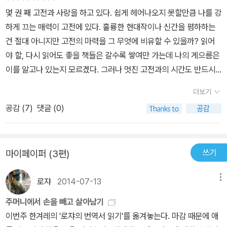
몇 권 째 고전과 사랑을 하고 있다. 쉽게 헤어나오지 못할만큼 나를 강
하게 끄는 매력이 고전에 있다. 훌륭한 현대작이나 신간을 폄하하는
건 절대 아니지만 고전의 마력을 그 무엇에 비유할 수 있을까? 읽어
야 할, 다시 읽어도 좋을 책들은 갈수록 쌓여만 가는데 나의 게으름은
이를 알고나 있는지 모르겠다. 그러나 멋진 고전과의 시간도 반드시
행복한건 아니었다. 깨알같은 글씨의 500페이지를 추석연휴에 끝내
더보기
야 한다는 강박관념은 고전의 묘미를 살짝 저해했다. 내가 너무나 좋
공감 (
7
)
댓글 (0)
아하는 책 읽기도 이리 힘들진데, 자발성이 아닌 의무감으로 해야하
는 일들은 얼마나 비효율적일까, 언제쯤 사랑하고 좋아하는 일을 생
산적으로 할 수 있을까 꿈이라도 꾸어 본다. 꿈이 있고 목표가 있다는
쓰기
마이페이퍼 (3편)
것이 삶의 커다란 버팀목이 됨은 말할 것도 없다. Pip에게 신분 상승
과 부의 축적에 대한 욕구가 있다. 가련한 Miss Havisham에게는 입
로쟈
2014-07-13
메뉴
양 딸을 이용하여 자신을 버린 남자때문에 모든 남자를 향한 평생의
복수 욕구가 불타고 있다. 1860년대 발간된 스릴 넘치는 장편을 읽
주머니에서 손을 빼고 살아남기
으며 조금의 지루함도 없고, 세대간의 괴리감을 느끼지 못함은 신분
이번주 한겨레의 '로쟈의 번역서 읽기'를 옮겨놓는다. 마감 때문에 애
상승, 부의 축적, 사랑을 향한 인간의 보편적 감정이 그리 많이 변하지