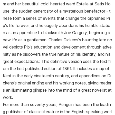
m and her beautiful, cold-hearted ward Estella at Satis Ho
으로 내몰렸다. 가장 역할을 하면서 학대받고 방치된 어린이들의 고
use; the sudden generosity of a mysterious benefactor - t
통에 특히 민감했던 디킨스의 작품에는 이러한 아이들이 많이 등장한
hese form a series of events that change the orphaned Pi
다. 런던의 영세민 속에서 일한 경험이 있는 디킨스는 소설사상 처음
p's life forever, and he eagerly abandons his humble statio
으로 도시의 빈민들을 소설 속에 등장시킨다. 어린 시절 경험은 도시
n as an apprentice to blacksmith Joe Gargery, beginning a
빈민을 주인공으로 등장시킴으로써 사회 계급 전체가 예술적 위엄을
new life as a gentleman. Charles Dickens's haunting late no
부여받는 예술상의 민주화 작업을 이루는 토대가 된다. 디킨스의 삶
vel depicts Pip's education and development through adve
은 인간의 열정과 에너지가 얼마나 지대할 수 있는지, 빅토리아 시대
rsity as he discovers the true nature of his identity, and his
에 나타난 새로운 모토라 할 수 있는 자수성가를 얼마나 훌륭히 성취
'great expectations'. This definitive version uses the text fr
했는지를 보여 준다. 열다섯 살까지만 학교교육을 받은 그가 처음 가
om the first published edition of 1861. It includes a map of
진 직업은 법률 사무소의 서기였다. 그는 사무소에서 온갖 잔심부름
Kent in the early nineteenth century, and appendices on Di
을 하면서 속기술을 익혀 신문사 기자가 된다. 고등법원과 의회에 출
ckens's original ending and his working notes, giving reader
입하는 기자였던 그는 통찰력 있는 시각과 빼어난 문장력을 습득하게
s an illuminating glimpse into the mind of a great novelist at
된다. 스물네 살 때부터 자신이 편집위원으로 있는 잡지에 ＜픽윅 문
work.
서＞를 삽화와 함께 기고한다. 중년 신사 픽윅이 영국을 여행하며 겪
For more than seventy years, Penguin has been the leadin
는 모험과 인정 넘치는 사건들로 이루어진 이 소설은 픽윅을 일약 영
g publisher of classic literature in the English-speaking worl
국 국민이 사랑하는 인물로 만들었다. 디킨스는 같은 시기에 ≪올리