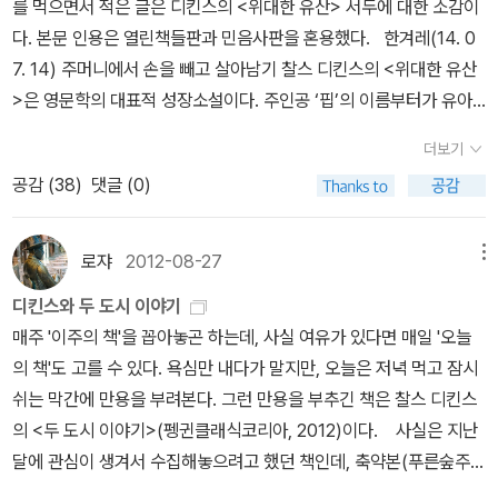
를 먹으면서 적은 글은 디킨스의 <위대한 유산> 서두에 대한 소감이
않았기 때문일까? 세상은 반드시 노력의 결과물이 아니며 땀과 의지
다. 본문 인용은 열린책들판과 민음사판을 혼용했다. 한겨레(14. 0
의 총합이 아님을 안다. 가끔은 행운의 여신이 함께하는 이들이 있다.
7. 14) 주머니에서 손을 빼고 살아남기 찰스 디킨스의 <위대한 유산
유난히 영국 소설에 유산 상속 이야기가 자주 등장함이 디킨스의 영
>은 영문학의 대표적 성장소설이다. 주인공 ‘핍’의 이름부터가 유아
향일까? 뜻하지 않은 엄청난 유산을 받게 된 Pip이 변심해 가는걸 읽
명이다. 성이 피립이고 이름은 필립이므로 정식 이름은 ‘필립 피립’이
더보기
으며 밉기도 하지만 누구에게나 보여지는 속물근성이라 이해도 되었
어야 하지만, 유아기에 혀 짧은 소리로 둘 다 ‘핍’이라고밖에는 발음하
다. 그리고 마음 한 구석에 늘 양심의 가책은 있었던 Pip이라서 결국
공감 (
38
)
댓글 (0)
지 못해서 그냥 핍이라고 불린다. 성장소설의 주인공이 대개 그렇듯
그의 후원자이지만 죄수인 Magwitch를 탈출시키려고 끝까지 치밀
이 핍의 성장환경도 불우하다. 부모를 일찍 여의고 스무 살 이상 나이
한 계획을 세우고 마지막 숨을 거두는 장면까지 함께하는 인간적인 P
가 많은 누나와 대장장이 매형 집에서 자라는데, 자상한 매형과는 달
로쟈
2012-08-27
메뉴
ip으로 성장한다. 친구 Herbert를 향한 드러나지 않은 기부와 선행,
리 누나는 손찌검을 일삼는다. 소설은 일곱 살짜리 핍이 교회 묘지의
디킨스와 두 도시 이야기
Estella를 향한 변치 않는 사랑, 따뜻한 매형 Joe를 그리워하는 마
가족무덤 앞에 서 있는 장면에서 시작한다. 부모의 얼굴도 본 적이 없
매주 '이주의 책'을 꼽아놓곤 하는데, 사실 여유가 있다면 매일 '오늘
음, 뒤늦게 돌아가려했던 Biddy에게 준비했던 사랑 고백은 못했으나
는 핍은 묘지에 새겨진 글자 모양에 따라 그들의 모습을 상상한다. 아
의 책'도 고를 수 있다. 욕심만 내다가 말지만, 오늘은 저녁 먹고 잠시
그녀의 결혼을 무한 축복해주는 속깊음 등등이 그의 매력이다. 결국
버지는 단단한 체구에 피부가 거무스름한 곱슬머리이고, 어머니는 얼
쉬는 막간에 만용을 부려본다. 그런 만용을 부추긴 책은 찰스 디킨스
삶도 사랑도 타이밍이다. Biddy같은 보석을 알아보지 못하고 Estell
굴에 주근깨가 있고 병약했을 거라는 식이다. 묘지에는 다섯 개의 묘
의 <두 도시 이야기>(펭귄클래식코리아, 2012)이다. 사실은 지난
a에게 눈 멀었던 Pip이 사랑 고백을 하려던 날이 그녀의 결혼식 날이
비가 더 세워져 있는데, 일찍 세상을 떠난 핍의 다섯 형제다. ‘다섯 어
달에 관심이 생겨서 수집해놓으려고 했던 책인데, 축약본(푸른숲주니
었다.용서의 힘이 얼마나 큰지, 용서하지 못하고 마음에서 떠나 보내
린 형제들’(five little brothers)이 번역본에는 ‘어린 다섯 동생
어판)만 있고 완역본인 듯싶은 책(어문각판)이 절판된 상태였다. 중
지 못한 상처가 얼마나 한 사람의 삶을 철저히 파괴시킬 수 있는지 보