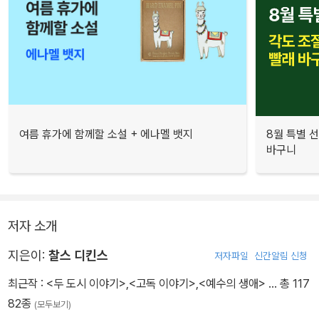
여름 휴가에 함께할 소설 + 에나멜 뱃지
8월 특별 선
바구니
저자 소개
지은이:
찰스 디킨스
저자파일
신간알림 신청
최근작 :
<두 도시 이야기>
,
<고독 이야기>
,
<예수의 생애>
… 총 117
82종
(모두보기)