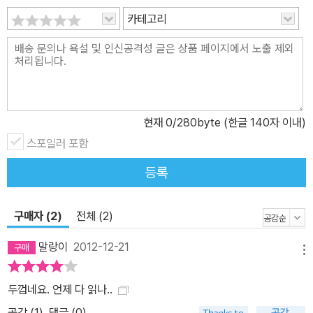
카테고리
현재
0
/280byte (한글 140자 이내)
스포일러 포함
등록
구매자 (2)
전체 (2)
말랑이
2012-12-21
메뉴
두껍네요. 언제 다 읽나..
공감 (
1
)
댓글 (0)