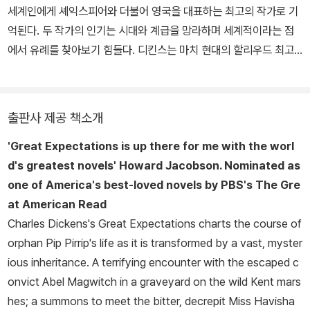
세계인에게 셰익스피어와 더불어 영국을 대표하는 최고의 작가로 기
억된다. 두 작가의 인기는 시대와 계급을 망라하며 세계적이라는 점
에서 유례를 찾아보기 힘들다. 디킨스는 마치 현대의 할리우드 최고
스타가 누리는 것 같은 대중적 인기를 소설가로서 누렸고, 현대 주요
일간지가 사회 현안에 미치는 영향만큼이나 그의 의견은 사회에 큰
영향을 미쳤다. 디킨스의 탁월성은 대중성과 사회 현안에 대한 성찰
출판사 제공 책소개
에 있다. 디킨스의 대중성은 어린 시절의 경험에 기인한다. 말단 공무
'
Great Expectations
is up there for me with the worl
원이었던 그의 아버지는 낙천적 성격으로 돈의 씀씀이가 커서 항상
d's greatest novels' Howard Jacobson.
Nominated as
빚을 졌다. 어린 시절 그는 매번 더 낙후된 곳으로 이사를 다녔고 급기
one of America's best-loved novels by PBS's
The Gre
야 열한 살 때에는 아버지가 채무자 감옥(Debt Prison)에 수감되어
at American Read
온 가족이 아버지와 함께 감옥에서 1년가량 생활하게 된다. 장남인 그
Charles Dickens's
Great Expectations
charts the course of
는 학업을 중단하게 되고 구두약 공장에 보내진다. 소설을 즐겨 읽고
orphan Pip Pirrip's life as it is transformed by a vast, myster
꿈 많던 소년 디킨스는 공부할 기회를 박탈당한 채 가난한 아이들 틈
ious inheritance. A terrifying encounter with the escaped c
에 끼어 일해야 하는 상황에 깊이 상처를 입었다. 디킨스에게 심리적
onvict Abel Magwitch in a graveyard on the wild Kent mars
상처를 남긴 이 경험은, 그러나 작가로서는 유익한 경험이었다. 당시
hes; a summons to meet the bitter, decrepit Miss Havisha
의 산업혁명 시대에는 열 살도 채 안 된 수많은 어린이들이 산업 현장