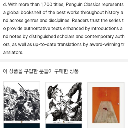
d. With more than 1,700 titles, Penguin Classics represents
버 트위스트≫를 써서 올리버를 온 국민이 사랑하고 돌보아 주고 싶
a global bookshelf of the best works throughout history a
은 어린이로 만들었다. 그 후 디킨스는 생애 마지막까지 평균 2년에
nd across genres and disciplines. Readers trust the series t
장편소설 한 권을 써내는 괴력을 발휘한다. 대표작으로는 ≪크리스마
o provide authoritative texts enhanced by introductions a
스 캐럴≫, ≪위대한 유산≫, ≪데이비드 코퍼필드≫, ≪두 도시 이야
nd notes by distinguished scholars and contemporary auth
기≫, ≪황폐한 집≫, ≪리틀 도릿≫이 있다.
ors, as well as up-to-date translations by award-winning tr
anslators.
이 상품을 구입한 분들이 구매한 상품