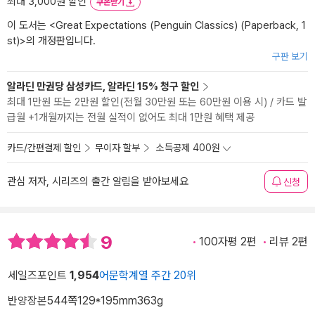
최대 3,000원 할인
쿠폰받기
이 도서는 <
Great Expectations (Penguin Classics) (Paperback, 1
st)
>의 개정판입니다.
구판 보기
알라딘 만권당 삼성카드, 알라딘 15% 청구 할인
최대 1만원 또는 2만원 할인(전월 30만원 또는 60만원 이용 시) / 카드 발
급월 +1개월까지는 전월 실적이 없어도 최대 1만원 혜택 제공
카드/간편결제 할인
무이자 할부
소득공제 400원
관심 저자, 시리즈의 출간 알림을 받아보세요
신청
9
100자평 2편
리뷰 2편
세일즈포인트
1,954
어문학계열 주간 20위
반양장본
544쪽
129*195mm
363g