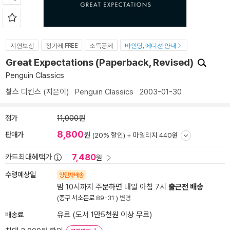
지연보상
정가제 FREE
소득공제
바인딩, 에디션 안내
Great Expectations (Paperback, Revised)
Penguin Classics
찰스 디킨스
(지은이)
Penguin Classics
2003-01-30
정가
11,000원
8,800
판매가
원
(20% 할인) +
마일리지 440원
7,480
카드최대혜택가
원
수령예상일
양탄자배송
밤 10시까지 주문하면 내일 아침 7시
출근전 배송
(중구 서소문로 89-31 )
변경
배송료
유료 (도서 1만5천원 이상 무료)