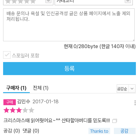
카테고리
현재
0
/280byte (한글 140자 이내)
스포일러 포함
등록
구매자 (1)
전체 (1)
김민수
2017-01-18
메뉴
크리스마스때 읽어줫어요~^^ 산타할아버디를 믿도록!!!
공감 (
0
)
댓글 (0)