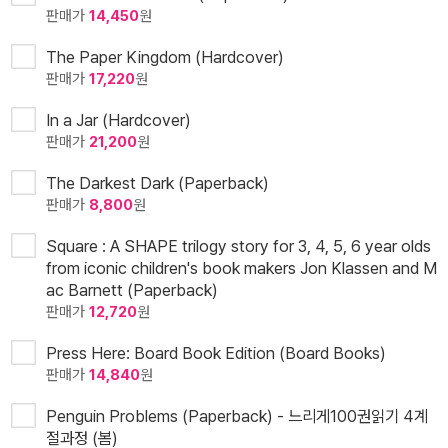
판매가
14,450
원
The Paper Kingdom (Hardcover)
판매가
17,220
원
In a Jar (Hardcover)
판매가
21,200
원
The Darkest Dark (Paperback)
판매가
8,800
원
Square : A SHAPE trilogy story for 3, 4, 5, 6 year olds
from iconic children's book makers Jon Klassen and M
ac Barnett (Paperback)
판매가
12,720
원
Press Here: Board Book Edition (Board Books)
판매가
14,840
원
Penguin Problems (Paperback) - 느리게100권읽기 4계
절과정 (봄)