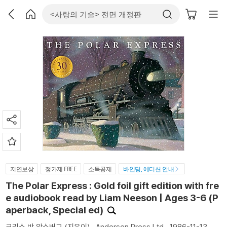
지연보상
정가제 FREE
소득공제
바인딩, 에디션 안내
The Polar Express : Gold foil gift edition with fre
e audiobook read by Liam Neeson | Ages 3-6 (P
aperback, Special ed)