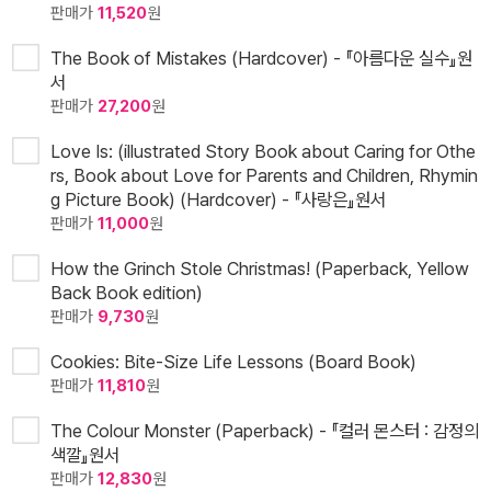
판매가
11,520
원
The Book of Mistakes (Hardcover) - 『아름다운 실수』원
서
판매가
27,200
원
Love Is: (illustrated Story Book about Caring for Othe
rs, Book about Love for Parents and Children, Rhymin
g Picture Book) (Hardcover) - 『사랑은』원서
판매가
11,000
원
How the Grinch Stole Christmas! (Paperback, Yellow
Back Book edition)
판매가
9,730
원
Cookies: Bite-Size Life Lessons (Board Book)
판매가
11,810
원
The Colour Monster (Paperback) - 『컬러 몬스터 : 감정의
색깔』원서
판매가
12,830
원