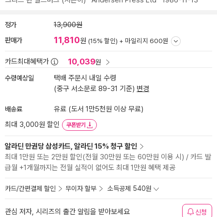
크리스 반 알스버그
(지은이)
Andersen Press Ltd
1986-11-13
정가
13,900원
11,810
판매가
원
(15% 할인) +
마일리지 600원
10,039
카드최대혜택가
원
수령예상일
택배 주문시 내일 수령
(중구 서소문로 89-31 기준)
변경
배송료
유료 (도서 1만5천원 이상 무료)
최대 3,000원 할인
쿠폰받기
알라딘 만권당 삼성카드, 알라딘 15% 청구 할인
최대 1만원 또는 2만원 할인(전월 30만원 또는 60만원 이용 시) / 카드 발
급월 +1개월까지는 전월 실적이 없어도 최대 1만원 혜택 제공
카드/간편결제 할인
무이자 할부
소득공제 540원
관심 저자, 시리즈의 출간 알림을 받아보세요
신청