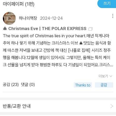
쓰기
마이페이퍼 (1편)
하나의책장
2024-12-24
메뉴
🎄 Christmas Eve | THE POLAR EXPRESS
The true spirit of Christmas lies in your heart.매년 작게나마
추억 하나 쌓기 위해 기념하는 크리스마스 이브 🎄맛있는 음식과 함
께 따스한 저녁을 보내고 간밤에 책 대신 [나홀로 집에] 시리즈 정주
행을 해봅니다.12월에 생일이 있어서도 그렇지만, 올해는 특히 케이
크 선물을 넘치게 받아 평범한 하루도 다 기념일이 되었어요.크리스
마스 이브에도 케이크 선물 넘치게 받아 더 보답해야겠다는 마음뿐입
더보기
니다...🩷
공감 (
23
)
댓글 (0)
반품/교환 안내