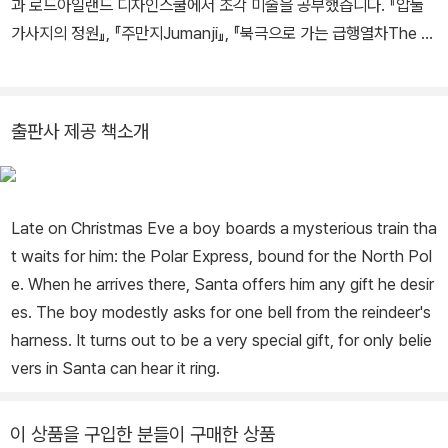
과 로드아일랜드 디자인스쿨에서 조각 미술을 공부했습니다. 『압둘
가사지의 정원』, 『주만지Jumanji』, 『북극으로 가는 급행열차The P
olar Express』로 세 차례나 칼데콧 상을 받았습니다. 또 수많은 어린
이책의 작가이자 일러스트레이터로서, 어린이 문학에 대한 평생의 공
로를 인정받아 ‘레지나 상’을 받기도 했습니다. 그밖에 우리나라에 출
출판사 제공 책소개
간된 작품으로는 『세상에서 가장 맛있는 무화과』, 『장난꾸러기 개미
두 마리』, 『해리스 버딕의 미스터리』, 『이건 꿈일 뿐이야』 등이 있습
니다.
Late on Christmas Eve a boy boards a mysterious train tha
t waits for him: the Polar Express, bound for the North Pol
e. When he arrives there, Santa offers him any gift he desir
es. The boy modestly asks for one bell from the reindeer's
harness. It turns out to be a very special gift, for only belie
vers in Santa can hear it ring.
이 상품을 구입한 분들이 구매한 상품