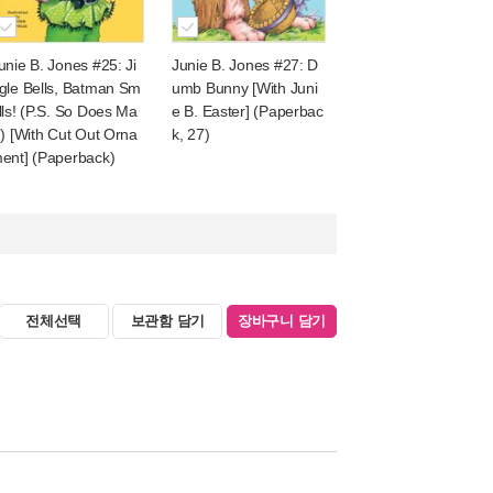
unie B. Jones #25: Ji
Junie B. Jones #27: D
gle Bells, Batman Sm
umb Bunny [With Juni
lls! (P.S. So Does Ma
e B. Easter] (Paperbac
.) [With Cut Out Orna
k, 27)
ent] (Paperback)
전체선택
보관함 담기
장바구니 담기