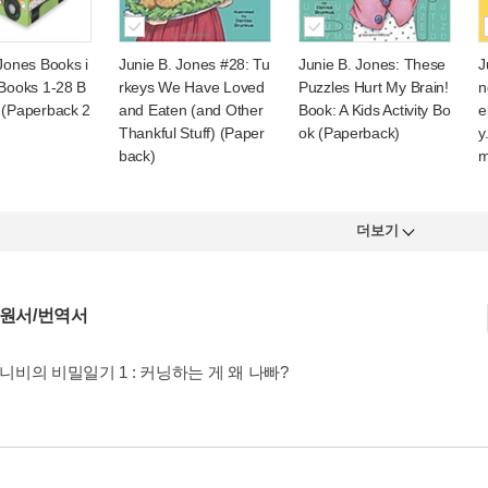
Jones Books i
Junie B. Jones #28: Tu
Junie B. Jones: These
J
 Books 1-28 B
rkeys We Have Loved
Puzzles Hurt My Brain!
n
 (Paperback 2
and Eaten (and Other
Book: A Kids Activity Bo
e
Thankful Stuff) (Paper
ok (Paperback)
y
back)
m
더보기
 원서/번역서
주니비의 비밀일기 1 : 커닝하는 게 왜 나빠?