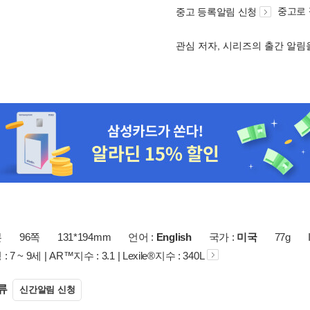
중고로
중고 등록알림 신청
관심 저자, 시리즈의 출간 알
본
96쪽
131*194mm
언어 :
English
국가 :
미국
77g
7 ~ 9세 | AR™지수 : 3.1 | Lexile®지수 : 340L
류
신간알림 신청