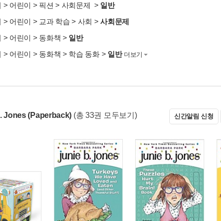
서
>
어린이
>
픽션
>
사회문제
>
일반
서
>
어린이
>
교과 학습
>
사회
>
사회문제
서
>
어린이
>
동화책
>
일반
서
>
어린이
>
동화책
>
학습 동화
>
일반
더보기
. Jones (Paperback)
(총 33권 모두보기)
신간알림 신청