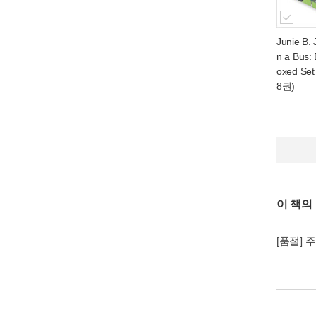
Junie B. 
n a Bus:
oxed Set
8권)
이 책의
[품절] 