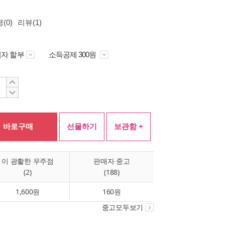
(0)
리뷰(1)
자 할부
소득공제 300원
바로구매
선물하기
보관함 +
이 광활한 우주점
판매자 중고
(2)
(188)
1,600원
160원
중고모두보기