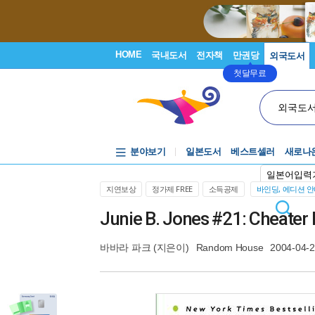
HOME
국내도서
전자책
만권당
외국도서
첫달무료
외국도
분야보기
일본도서
베스트셀러
새로나
일본어입력
지연보상
정가제 FREE
소득공제
바인딩, 에디션 
Junie B. Jones #21: Cheater
바바라 파크
(지은이)
Random House
2004-04-