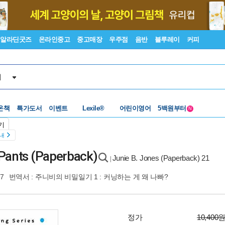
알라딘굿즈
온라인중고
중고매장
우주점
음반
블루레이
커피
서
수준별베스트
중고 외서
Lexile®
5백원부터
온책
특가도서
이벤트
어린이영어
N
수준별베스트
중고 외서
기
안내
 Pants (Paperback)
Junie B. Jones (Paperback) 21
|
27
번역서 :
주니비의 비밀일기 1 : 커닝하는 게 왜 나빠?
정가
10,400