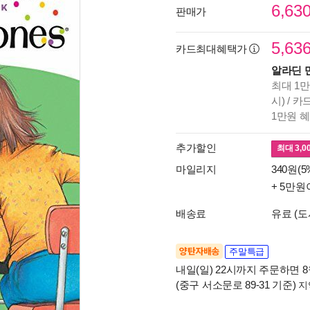
6,63
판매가
5,63
카드최대혜택가
알라딘 
최대 1만
시) / 
1만원 
추가할인
최대
3,0
마일리지
340원(5
+ 5만원
배송료
유료 (도
양탄자배송
주말특급
내일(일) 22시까지 주문하면 8월
(중구 서소문로 89-31 기준)
지