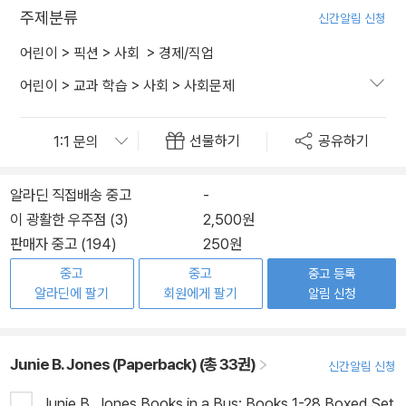
주제분류
신간알림 신청
어린이
>
픽션
>
사회
>
경제/직업
어린이
>
교과 학습
>
사회
>
사회문제
선물하기
공유하기
알라딘 직접배송 중고
-
이 광활한 우주점 (3)
2,500원
판매자 중고 (194)
250원
중고
중고
중고 등록
알라딘에 팔기
회원에게 팔기
알림 신청
Junie B. Jones (Paperback) (총 33권)
신간알림 신청
Junie B. Jones Books in a Bus: Books 1-28 Boxed Set