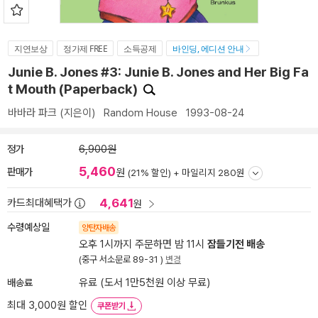
지연보상
정가제 FREE
소득공제
바인딩, 에디션 안내
Junie B. Jones #3: Junie B. Jones and Her Big Fa
t Mouth (Paperback)
바바라 파크
(지은이)
Random House
1993-08-24
정가
6,900원
5,460
판매가
원
(21% 할인) +
마일리지 280원
4,641
카드최대혜택가
원
수령예상일
양탄자배송
오후 1시까지 주문하면 밤 11시
잠들기전 배송
(중구 서소문로 89-31 )
변경
배송료
유료 (도서 1만5천원 이상 무료)
최대 3,000원 할인
쿠폰받기