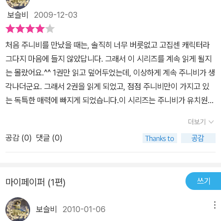
e(Jounie B Jones)
보슬비
2009-12-03
처음 주니비를 만났을 때는, 솔직히 너무 버릇없고 고집센 캐릭터라
그다지 마음에 들지 않았답니다. 그래서 이 시리즈를 계속 읽게 될지
는 몰랐어요.^^ 1권만 읽고 덮어두었는데, 이상하게 계속 주니비가 생
각나더군요. 그래서 2권을 읽게 되었고, 점점 주니비만이 가지고 있
는 독특한 매력에 빠지게 되었습니다.이 시리즈는 주니비가 유치원에
서 겪는 이야기를 다루고 있어요. 사실, 한국정서와 미국정서가 많이
더보기
다르기 때문에 읽으면서 어쩜 그다지 공감이 가지 않을수도 있겠습니
공감 (
0
)
댓글 (0)
다. 하지만 그런면이 한국이 아닌 다른 나라의 유치원은 어떻게 생활
하는지에 배우게 하는 좋은 기회이기도 해요.각 에피소드를 겪을때마
다 주니비가 점차 성숙해져가는 것을 알게 됩니다. 3편에서는 아이들
쓰기
마이페이퍼 (1편)
의 미래에 자신이 되고 싶어하는 직업에 대해서 이야기를 나눠요. 아
직 유치원생답게 왕자와 결혼해서 공주가 되고 싶어하는 아이도 있
보슬비
2010-01-06
메뉴
고, 세상의 위험한일로부터 사람을 구하고 싶어 슈퍼영웅이 되고 싶