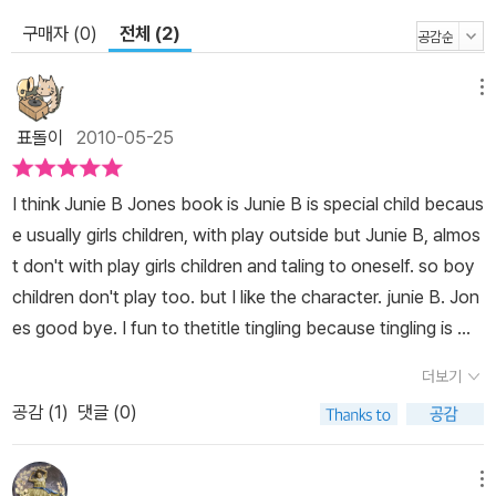
구매자 (0)
전체 (2)
메뉴
표돌이
2010-05-25
I think Junie B Jones book is Junie B is special child becaus
e usually girls children, with play outside but Junie B, almos
t don't with play girls children and taling to oneself. so boy
children don't play too. but I like the character. junie B. Jon
es good bye. I fun to thetitle tingling because tingling is wili
am is take the school bus willam is own is superman but cl
더보기
othes is instead S use the W and Junie B Jones freiend Gra
공감 (
1
)
댓글 (0)
ce put on the micky mouse ears, and micky mouse body. b
ut bus driver MR.wilson very pretty but she(Junie B jones)
is very ugly because she is upset the micky mousesand sh
메뉴