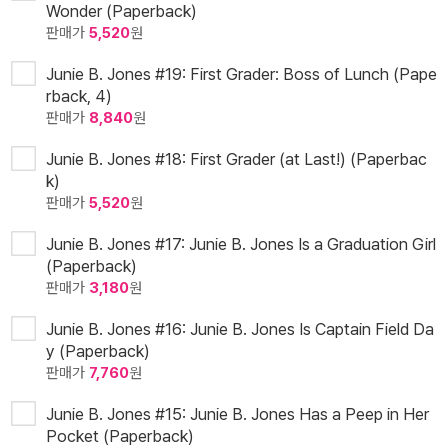
Wonder (Paperback)
판매가
5,520
원
Junie B. Jones #19: First Grader: Boss of Lunch (Pape
rback, 4)
판매가
8,840
원
Junie B. Jones #18: First Grader (at Last!) (Paperbac
k)
판매가
5,520
원
Junie B. Jones #17: Junie B. Jones Is a Graduation Girl
(Paperback)
판매가
3,180
원
Junie B. Jones #16: Junie B. Jones Is Captain Field Da
y (Paperback)
판매가
7,760
원
Junie B. Jones #15: Junie B. Jones Has a Peep in Her
Pocket (Paperback)