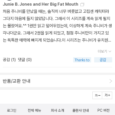
어하는 아이도 있답니다.조금은 비현실적인것 같은 직업중에 그래도
Junie B. Jones and Her Big Fat Mouth
주니비는 가장 현실적인 직업을 선택합니다. 바로, 자신의 유치원을
처음 주니비를 만났을 때는, 솔직히 너무 버릇없고 고집센 캐릭터라
지키고 있는 수위 아저씨이지요.처음에는 그녀의 직업을 비웃던 아이
그다지 마음에 들지 않았답니다. 그래서 이 시리즈를 계속 읽게 될지
들도, 주니비의 주장과 수위아저씨와의 좋은 만남으로 모든 직업은
는 몰랐어요.^^ 1권만 읽고 덮어두었는데, 이상하게 계속 주니비가 생
존중받아야하는 것과 직업속에 숨겨진 남여차별에 대해서도 배우게
각나더군요. 그래서 2권을 읽게 되었고, 점점 주니비만이 가지고 있
됩니다.주니비 시리즈에서 좋은 점은 CD예요. 읽기도 하지만 책을
는 독특한 매력에 빠지게 되었습니다.이 시리즈는 주니비가 유치원에
듣는 것도 재미있는데, 특히나 주니비의 독특한 말투를 통해 아이의
서 겪는 이야기를 다루고 있어요. 사실, 한국정서와 미국정서가 많이
더보기
성격이 그대로 드러나는것 같아서 무척 사랑스럽답니다. 앞으로 계속
다르기 때문에 읽으면서 어쩜 그다지 공감이 가지 않을수도 있겠습니
주니비가 커가는 모습을 지켜봐야겠다는 생각을 했습니다.
공감 (
1
)
댓글 (0)
다. 하지만 그런면이 한국이 아닌 다른 나라의 유치원은 어떻게 생활
하는지에 배우게 하는 좋은 기회이기도 해요.각 에피소드를 겪을때마
다 주니비가 점차 성숙해져가는 것을 알게 됩니다. 3편에서는 아이들
반품/교환 안내
의 미래에 자신이 되고 싶어하는 직업에 대해서 이야기를 나눠요. 아
직 유치원생답게 왕자와 결혼해서 공주가 되고 싶어하는 아이도 있
고, 세상의 위험한일로부터 사람을 구하고 싶어 슈퍼영웅이 되고 싶
어하는 아이도 있답니다.조금은 비현실적인것 같은 직업중에 그래도
로그인
전체 메뉴
회사 소개
출판사 안내
PC 버전
주니비는 가장 현실적인 직업을 선택합니다. 바로, 자신의 유치원을