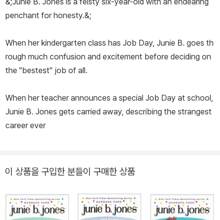
&;Junie B. Jones is a feisty six-year-old with an endearing
penchant for honesty.&;
When her kindergarten class has Job Day, Junie B. goes th
rough much confusion and excitement before deciding on
the "bestest" job of all.
When her teacher announces a special Job Day at school,
Junie B. Jones gets carried away, describing the strangest
career ever
이 상품을 구입한 분들이 구매한 상품