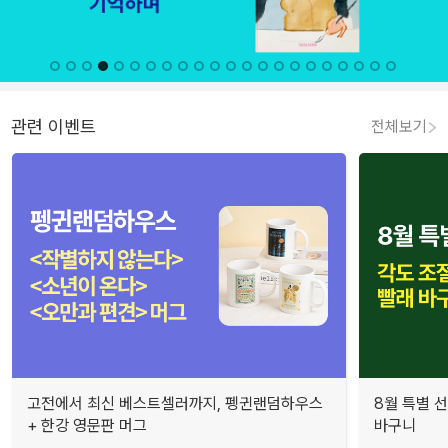
관련 이벤트
전체보기
고전에서 최신 베스트셀러까지, 펭귄랜덤하우스
8월 특별 선
+ 한강 영문판 머그
바구니