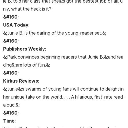
ie B. told her class that she&;s got the bestest job of all. O
nly, what the heck is it?
&#160;
USA Today
:
&;Junie B. is the darling of the young-reader set.&;
&#160;
Publishers Weekly
:
&;Park convinces beginning readers that Junie B.&;and rea
ding&;are lots of fun.&;
&#160;
Kirkus Reviews
:
&;Junie&;s swarms of young fans will continue to delight in
her unique take on the world. . . . A hilarious, first-rate read-
aloud.&;
&#160;
Time
: