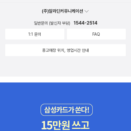
지키고 있는 수위 아저씨이지요.처음에는 그녀의 직업을 비웃던 아이
(주)알라딘커뮤니케이션
들도, 주니비의 주장과 수위아저씨와의 좋은 만남으로 모든 직업은
존중받아야하는 것과 직업속에 숨겨진 남여차별에 대해서도 배우게
1544-2514
일반문의 (발신자 부담)
됩니다.주니비 시리즈에서 좋은 점은 CD예요. 읽기도 하지만 책을
1:1 문의
FAQ
듣는 것도 재미있는데, 특히나 주니비의 독특한 말투를 통해 아이의
성격이 그대로 드러나는것 같아서 무척 사랑스럽답니다. 앞으로 계속
중고매장 위치, 영업시간 안내
주니비가 커가는 모습을 지켜봐야겠다는 생각을 했습니다.일반적으
로 책표지디자인과 CD 디자인이 같은걸 사용하는데, 주니비 시리즈
는 아니네요. 처음에는 그다지 주니비를 좋아하지 않았는데, 이제 점
점 주니비가 좋아지려해요.땅에 떨어진 껌을 주서먹고 있는 주니비를
말리려는 수위아저씨^^스쿨버스에서 주니비는 친구들과 미래의 직업
에 대해서 이야기합니다.주니비는 엄마에게 자신의 걱정거리를 가지
고 대화를 나누려하지만, 자고 있던 남동생을 깨웠다는 이유로 엄마
에게 혼나게됩니다.수위아저씨가 주니비에게 윙크를 하니, 주니비도
아저씨에게 윙크를 보냅니다. 물론, 한쪽 눈이 안 감기기 위해서 손으
로 잡고 있어야하지만 말이지요.주니비 시리즈에는 뒷편에 스티커가