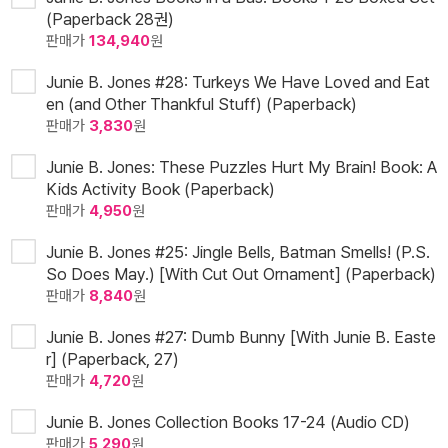
(Paperback 28권)
판매가
134,940
원
Junie B. Jones #28: Turkeys We Have Loved and Eat
en (and Other Thankful Stuff) (Paperback)
판매가
3,830
원
Junie B. Jones: These Puzzles Hurt My Brain! Book: A
Kids Activity Book (Paperback)
판매가
4,950
원
Junie B. Jones #25: Jingle Bells, Batman Smells! (P.S.
So Does May.) [With Cut Out Ornament] (Paperback)
판매가
8,840
원
Junie B. Jones #27: Dumb Bunny [With Junie B. Easte
r] (Paperback, 27)
판매가
4,720
원
Junie B. Jones Collection Books 17-24 (Audio CD)
판매가
5,290
원