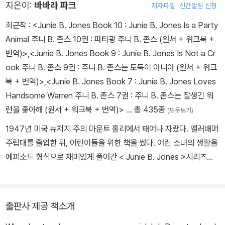
지은이:
바바라 파크
저자파일
신간알림 신청
최근작 :
<Junie B. Jones Book 10 : Junie B. Jones Is a Party
Animal 주니 B. 존스 10권 : 파티광 주니 B. 존스 (원서 + 워크북 +
번역)>
,
<Junie B. Jones Book 9 : Junie B. Jones Is Not a Cr
ook 주니 B. 존스 9권 : 주니 B. 존스는 도둑이 아니야 (원서 + 워크
북 + 번역)>
,
<Junie B. Jones Book 7 : Junie B. Jones Loves
Handsome Warren 주니 B. 존스 7권 : 주니 B. 존스는 잘생긴 워
런을 좋아해 (원서 + 워크북 + 번역)>
… 총 435종
(모두보기)
1947년 미국 뉴저지 주의 마운트 홀리에서 태어나 자랐다. 앨러배머
주립대를 졸업한 뒤, 어린이들을 위한 책을 썼다. 어린 소녀의 생활을
에피소드 형식으로 재미있게 풀어간 < Junie B. Jones >시리즈로
우리나라에서도 유명하며 <미크 하트는 여기 있지요>로 15개 주 어
린이들이 선정한 상(15 state kid-selected awards)을 수상하였
고, <빨간 자켓을 입은 꼬마>, <말라깽이들>, <로지 스완슨> 등의
출판사 제공 책소개
여러 작품과 그림책들을 썼다. 그리고 Young Hooser Award, Miln