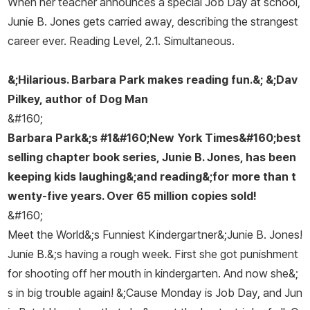
When her teacher announces a special Job Day at school,
er Award , Tennessee Children's Choice Book Award 등 여러
Junie B. Jones gets carried away, describing the strangest
상을 수상했다.
career ever. Reading Level, 2.1. Simultaneous.
&;Hilarious. Barbara Park makes reading fun.&; &;Dav
Pilkey, author of Dog Man
&#160;
Barbara Park&;s #1&#160;
New York Times
&#160;best
selling chapter book series, Junie B. Jones, has been
keeping kids laughing&;and reading&;for more than t
wenty-five years. Over 65 million copies sold!
&#160;
Meet the World&;s Funniest Kindergartner&;Junie B. Jones!
Junie B.&;s having a rough week. First she got punishment
for shooting off her mouth in kindergarten. And now she&;
s in big trouble again! &;Cause Monday is Job Day, and Jun