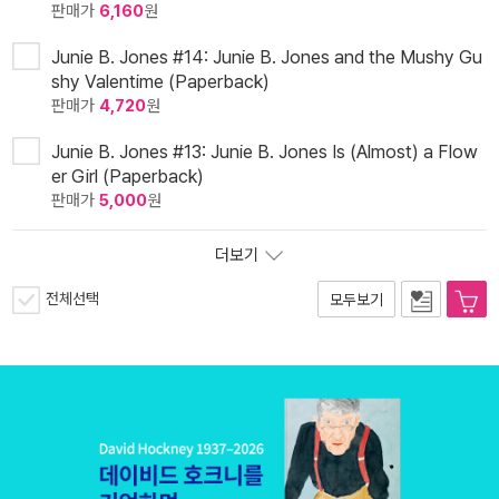
판매가
6,160
원
Junie B. Jones #14: Junie B. Jones and the Mushy Gu
shy Valentime (Paperback)
판매가
4,720
원
Junie B. Jones #13: Junie B. Jones Is (Almost) a Flow
er Girl (Paperback)
판매가
5,000
원
더보기
전체선택
모두보기