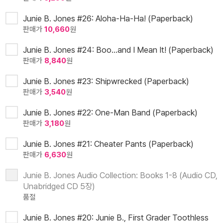
Junie B. Jones #26: Aloha-Ha-Ha! (Paperback)
판매가
10,660
원
Junie B. Jones #24: Boo...and I Mean It! (Paperback)
판매가
8,840
원
Junie B. Jones #23: Shipwrecked (Paperback)
판매가
3,540
원
Junie B. Jones #22: One-Man Band (Paperback)
판매가
3,180
원
Junie B. Jones #21: Cheater Pants (Paperback)
판매가
6,630
원
Junie B. Jones Audio Collection: Books 1-8 (Audio CD,
Unabridged CD 5장)
품절
Junie B. Jones #20: Junie B., First Grader Toothless