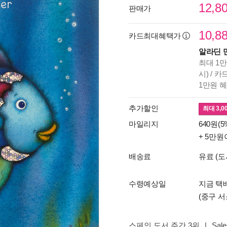
12,8
판매가
10,8
카드최대혜택가
알라딘 
최대 1만
시) / 
1만원 
추가할인
최대
3,0
마일리지
640원(5
+ 5만원
배송료
유료 (도
수령예상일
지금 택
(중구 서
스페인 도서 주간 3위
|
Sale