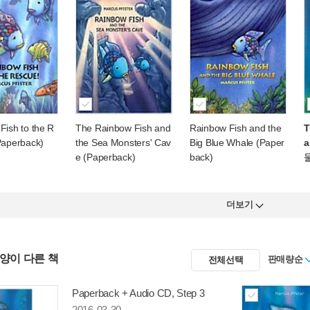
Fish to the R
The Rainbow Fish and
Rainbow Fish and the
T
Paperback)
the Sea Monsters' Cav
Big Blue Whale (Paper
a
e (Paperback)
back)
더보기
사양이 다른 책
판매량순
전체선택
Paperback + Audio CD, Step 3
2016-03-30