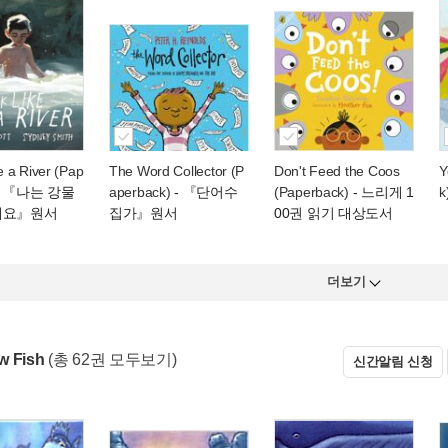
ke a River (Pap
The Word Collector (P
Don't Feed the Coos
Y
- 『나는 강물
aperback)
- 『단어수
(Paperback)
- 느리게 1
k
해요』원서
집가』원서
00권 읽기 대상도서
더보기
w Fish
(총 62권 모두보기)
신간알림 신청