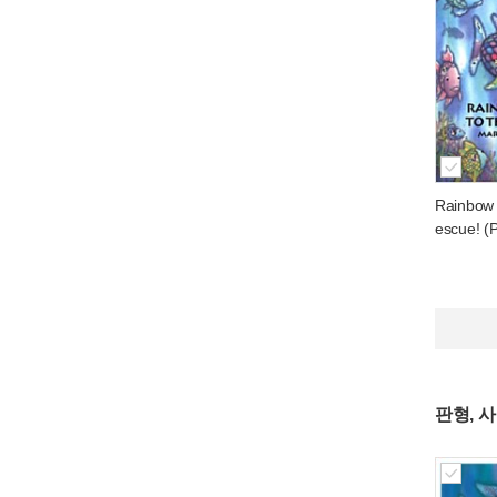
Rainbow 
escue! (
판형, 