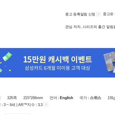
중고로
중고 등록알림 신청
관심 저자, 시리즈의 출간 알
본
325쪽
215*286mm
언어 :
English
국가 :
스위스
191
 3 ~ 6세 | AR™지수 : 3.3