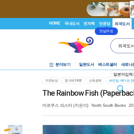
HOME
국내도서
전자책
만권당
외국도서
첫달무료
외국도
분야보기
일본도서
베스트셀러
새로나
일본어입력
지연보상
정가제 FREE
소득공제
바인딩, 에디션 
The Rainbow Fish (Paperbac
마르쿠스 피스터
(지은이)
North South Books
20