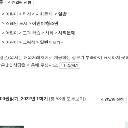
류
신간알림 신청
서
>
어린이
>
픽션
>
사회문제
>
일반
서
>
스페인 도서
>
어린이/청소년
서
>
어린이
>
교과 학습
>
사회
>
사회문제
서
>
어린이
>
그림책
>
일반
더보기
 많은) 외서는 해외거래처에서 제공하는 정보가 부족하여 표시하지 못
항은
1:1 상담
을 이용해 주십시오.
00권읽기_2022년 1학기
(총 53권 모두보기)
신간알림 신청