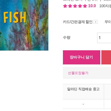
10.0
100자평
카드/간편결제 할인
무이
수량
장바구니 담기
선물포장불가
알라딘 직접배송 중고
-