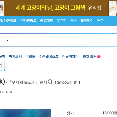
알라딘굿즈
온라인중고
중고매장
우주점
음반
블루레이
커피
서
온책
특가도서
이벤트
수준별베스트
어린이영어
중고 외서
N
Lexile®
5백원부터
기
수준별베스트
중고 외서
안내
k)
- 『무지개 물고기』원서
Rainbow Fish 1
|
12-07-01
정가
16,000