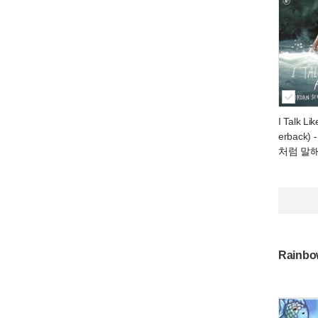
I Talk Li
erback)
처럼 말
Rainbo