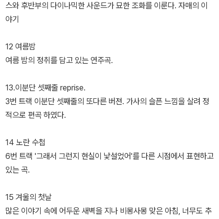
스와 후반부의 다이나믹한 사운드가 묘한 조화를 이룬다. 자매의 이
야기
12 여름밤
여름 밤의 정취를 담고 있는 연주곡.
13.이분단 셋째줄 reprise.
3번 트랙 이분단 셋째줄의 또다른 버젼. 가사의 슬픈 느낌을 살려 정
적으로 편곡 하였다.
14 노란 수첩
6번 트랙 '그래서 그런지 현실이 낯설었어'를 다른 시점에서 표현하고
있는 곡.
15 겨울의 첫날
많은 이야기 속에 어두운 새벽을 지나 비몽사몽 맞은 아침, 너무도 추