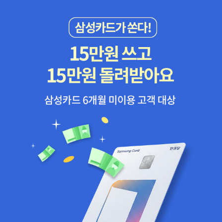
을 놀러다니기 좋아하는 이 부부는(아기가 태어나기 전까지는) 광국
씨가 북디자인 일을 해서 살기에 불편하지 않을 정도만돈을 벌고한달
에 50만원 가지면 충분히 산다고 자랑 아닌 자랑을 한다. 만사 태평
하고 느긋하기 짝이 없는 이 부부가 어떻게 광고회사를 다니고 마감
날짜를 지키며 살았는지 지금 모습을 보면 의아할 따름...여유를 얻고
창조적 에너지를 받기 위해 가난을 택하기란 그닥 쉽지 않은 선택이
다. 그럼에도 불구하고 이렇게 용감하게 가난을 선택하는 사람들이
많아져야 세상이 조금씩 좋아질 것이라 생각한다. 언제가 될지 공개
적으로 말할 수는 없지만, 나도 수도권을 떠나 더 가난하게, 하지만 행
복하고 풍요롭게 살 것이다. 제주에서 살아가는 육지 사람들이 나에
게 계속 용기가 되어주고 있다.그들의 블로그를 뻔질나게 드나들며
날마다 혼자 좋아하고 있다.역시나 인간극장에 나와 유명세를 탔던
박범준 장길연 부부.내로라하는 좋은 대학을 나온 젊고 예쁜 부부가
무주 산골에 묻혀 사는 모습을 사람들은 참 신기해했고, 찾아가서 보
고 확인하고 싶어했나 보다. 그 등쌀에 괴로웠던 두 사람은 다른 곳을
찾아 헤맸고,지금은 제주에 내려가조천읍 와흘리에서 '바람도서관'과