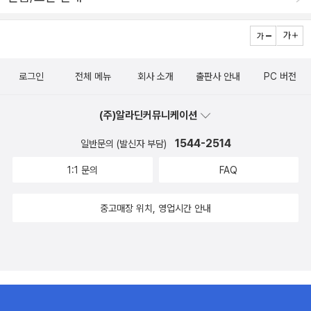
상상하곤 한다.재주소년은 이제 제주에 살고 있지 않지만, 음악가들
중에 제주에 내려가 있는 분들이 좀 있는 듯하다. 장필순, 함춘호(아
니, 조동익 옵빠던가??), 그리고 또 몇분이 애월읍 어딘가에 살고 계
시다고 들었다. 장필순, 함춘호 두 분이 만든 <그는 내 안에 있네> 음
로그인
전체 메뉴
회사 소개
출판사 안내
PC 버전
반 속지를 보면, 맨발에 커다란 리트리버를 발밑에 두고 편안한 모습
으로 기타를 잡은 장필순 언니의 사진이 있는데 참으로 평화롭고 좋
(주)알라딘커뮤니케이션
아 보인다.애월의 집에서 찍었을 것 같은 사진.(발냄새를 맡고 있는
뵨태 리트리버 같으니! >.< )뭐 거창한 계획이 있어서라기보다, 살 곳
1544-2514
일반문의 (발신자 부담)
을 찾아 자연스레 제주로 내려가게 된 사람들 가운데는 나이 어린 사
1:1 문의
FAQ
람은 드문데, 20대에 결혼하자마자 제주로 내려가 살고 있는 참 예쁜
부부가 있다.한 다리 건너 아는 부부인데, 얼마전 KBS 인간극장에도
중고매장 위치, 영업시간 안내
나와서 깜짝 놀랐다. 시각디자인을 전공하고 각각광고와 북디자인 일
을 하던광국씨 정은씨 부부는 결혼하고 바로 제주로 내려갔다.차 한
잔을 마실 공간을 찾기 위해서도 돈을 지불하고 남의 눈치를 살펴야
하는 서울이 싫어 '나랑결혼해서 제주로 내려가 살든가 아님 헤어지
자'라고 단호하게 청혼(!)했다나.날마다 소풍을 즐기듯 제주구석구석