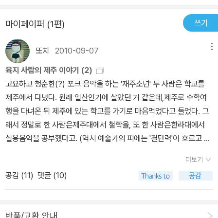
쓰기
마이페이퍼 (1편)
또치
2010-09-07
메뉴
육지 사람의 제주 이야기 (2)
고요하고 청순한(?) 포크 음악을 하는 '재주소년' 두 사람은 학교를
제주에서 다녔다. 원래 일산인가에 살았던 거 같은데,제주로 수학여
행을 다녀온 뒤 제주에 있는 학교를 가기로 마음먹었다고 들었다. 그
래서 정말로 한 사람은제주대에서 철학을, 또 한 사람은한라대에서
실용음악을 공부했다고. (역시 예술가의 피에는 '결단력'이 흐르고 있
는 것인가...)재주소년 2집에는 <봄비가 내리는 제주시청 어느 모퉁
더보기
이의 자취방에서... >라는 연주곡이 있다. (위에 링크해놓은 음악입니
공감 (
11
)
댓글 (10)
다) 제주 중산간에는 비가 한번 오면 막 쏟아져 내려 무서울 때가 있
지만, 봄날 시내에 내리는 비는 이렇게 조용하고 촉촉한 느낌이다. 제
주 생각이 날 때는 이 음악을 틀어놓고 '지금 날씨가 어떨까...' 하면서
반품/교환 안내