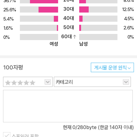
8.6%
36.7%
30대
12.5%
25.6%
40대
4.5%
5.4%
50대
2.6%
1.6%
60대
0%
0%
여성
남성
100자평
게시물 운영 원칙
카테고리
현재
0
/280byte (한글 140자 이내)
스포일러 포함