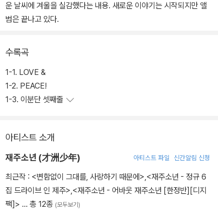
운 날씨에 겨울을 실감했다는 내용. 새로운 이야기는 시작되지만 앨
범은 끝나고 있다.
수록곡
1-1. LOVE &
1-2. PEACE!
1-3. 이분단 셋째줄
아티스트 소개
재주소년 (才洲少年)
아티스트 파일
신간알림 신청
최근작 :
<변함없이 그대를, 사랑하기 때문에>
,
<재주소년 - 정규 6
집 드라이브 인 제주>
,
<재주소년 - 어바웃 재주소년 [한정반][디지
팩]>
… 총 12종
(모두보기)