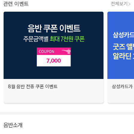
관련 이벤트
전체보기
8월 음반 전종 쿠폰 이벤트
삼성카드가 
음반소개