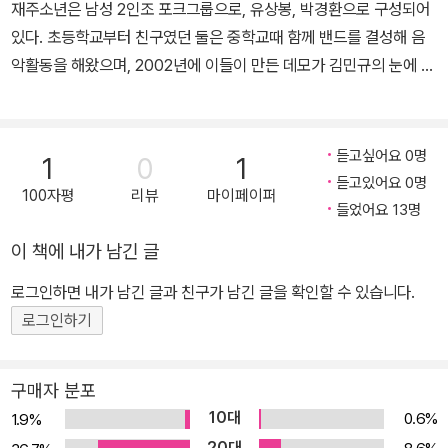
재주소년은 남성 2인조 포크그룹으로, 유상봉, 박경환으로 구성되어
있다. 초등학교부터 친구였던 둘은 중학교때 함께 밴드를 결성해 음
악활동을 해왔으며, 2002년에 이들이 만든 데모가 김민규의 눈에 띄
어 2003년 [재주소년]으로 데뷔하게 되었다. 군 복무 이후 2009년
미니앨범 [마지막 춤은 나와 함께]를 발표하고 활동 재개 중이다. 발
표한 음반으로는 [마지막 춤은 나와 함께], [꿈의 일부], [재주소년]
듣고싶어요 0명
1
0
1
등이 있다.
듣고있어요 0명
100자평
리뷰
마이페이퍼
들었어요 13명
이 책에 내가 남긴 글
로그인하면 내가 남긴 글과 친구가 남긴 글을 확인할 수 있습니다.
로그인하기
구매자 분포
10대
0.6%
1.9%
20대