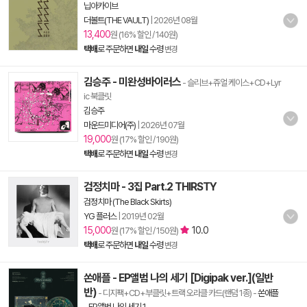
닙아카이브
더볼트(THE VAULT)
|
2026년 08월
13,400
원 (16% 할인 / 140원)
택배
로 주문하면
내일
수령
변경
김승주 - 미완성바이러스
- 슬리브+쥬얼 케이스+CD+Lyr
ic 북클릿
김승주
마운드미디어(주)
|
2026년 07월
19,000
원 (17% 할인 / 190원)
택배
로 주문하면
내일
수령
변경
검정치마 - 3집 Part.2 THIRSTY
검정치마 (The Black Skirts)
YG 플러스
|
2019년 02월
15,000
10.0
원 (17% 할인 / 150원)
택배
로 주문하면
내일
수령
변경
쏜애플 - EP앨범 나의 세기 [Digipak ver.](일반
반)
- 디지팩+CD+부클릿+트랙 오라클 카드(랜덤 1종)
-
쏜애플
- EP앨범 나의 세기 1