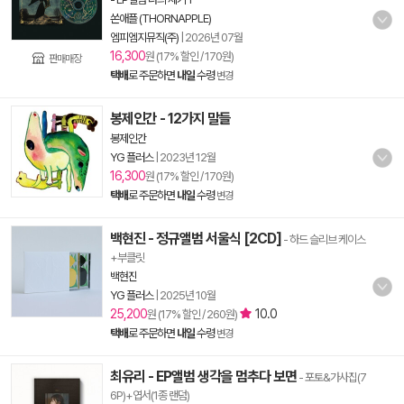
쏜애플 (THORNAPPLE)
엠피엠지뮤직(주)
|
2026년 07월
16,300
원 (17% 할인 / 170원)
판매매장
택배
로 주문하면
내일
수령
변경
봉제인간 - 12가지 말들
봉제인간
YG 플러스
|
2023년 12월
16,300
원 (17% 할인 / 170원)
택배
로 주문하면
내일
수령
변경
백현진 - 정규앨범 서울식 [2CD]
- 하드 슬리브 케이스
+부클릿
백현진
YG 플러스
|
2025년 10월
25,200
10.0
원 (17% 할인 / 260원)
택배
로 주문하면
내일
수령
변경
최유리 - EP앨범 생각을 멈추다 보면
- 포토&가사집(7
6P)+엽서(1종 랜덤)