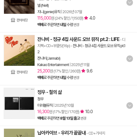
넬 (Nell)
지니(genie)뮤직
|
2026년 07월
115,000
4.0
원 (24% 할인 / 1,150원)
판매매장
택배
로 주문하면
내일
수령
변경
잔나비 - 정규 4집 사운드 오브 뮤직 pt.2 : LIFE
- 디
지팩+CD+부클릿(16p)
-
잔나비 - 정규 4집 사운드 오브 뮤직 pt.1
2
잔나비(Jannabi)
Kakao Entertainment
|
2025년 11월
25,200
9.6
원 (17% 할인 / 260원)
판매매장
택배
로 주문하면
내일
수령
변경
정우 - 철의 삶
정우
미러볼뮤직
|
2025년 10월
16,300
10.0
원 (17% 할인 / 170원)
택배
로 주문하면
8월 13일 출고
변경
닙아카이브 - 우리가 끝끝내
- CD+가사지