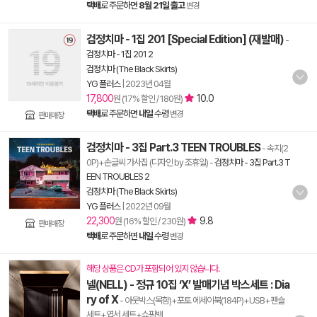
택배
로 주문하면
8월 21일 출고
변경
검정치마 - 1집 201 [Special Edition] (재발매)
-
검정치마 - 1집 201 2
검정치마 (The Black Skirts)
YG 플러스
|
2023년 04월
17,800
10.0
원 (17% 할인 / 180원)
택배
로 주문하면
내일
수령
변경
판매매장
검정치마 - 3집 Part.3 TEEN TROUBLES
- 속지(2
0P)+손글씨 가사집 (디자인 by 조휴일)
-
검정치마 - 3집 Part.3 T
EEN TROUBLES 2
검정치마 (The Black Skirts)
YG 플러스
|
2022년 09월
22,300
9.8
원 (16% 할인 / 230원)
판매매장
택배
로 주문하면
내일
수령
변경
해당 상품은 CD가 포함되어 있지 않습니다.
넬(NELL) - 정규 10집 ‘X’ 발매기념 박스세트 : Dia
ry of X
- 아웃박스(목함)+포토 에세이북(184P)+USB+펜슬
세트+엽서 세트+쇼핑백