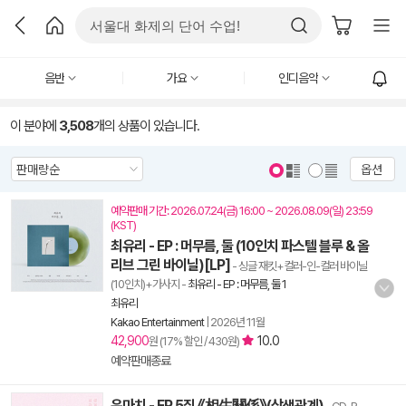
음반
가요
인디음악
이 분야에
3,508
개의 상품이 있습니다.
옵션
예약판매 기간: 2026.07.24(금) 16:00 ~ 2026.08.09(일) 23:59
(KST)
최유리 - EP : 머무름, 둘 (10인치 파스텔 블루 & 올
리브 그린 바이닐)[LP]
- 싱글 재킷+컬러-인-컬러 바이닐
(10인치)+가사지
-
최유리 - EP : 머무름, 둘 1
최유리
Kakao Entertainment
|
2026년 11월
42,900
10.0
원 (17% 할인 / 430원)
예약판매종료
윤마치 - EP 5집 《相生關係》(상생관계)