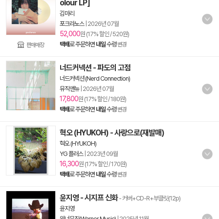
olour LP]
김마리
포크라노스
|
2026년 07월
52,000
원 (17% 할인 / 520원)
택배
로 주문하면
내일
수령
변경
판매매장
너드커넥션 - 파도의 고점
너드커넥션 (Nerd Connection)
뮤직앤뉴
|
2026년 07월
17,800
원 (17% 할인 / 180원)
택배
로 주문하면
내일
수령
변경
혁오 (HYUKOH) - 사랑으로(재발매)
혁오 (HYUKOH)
YG 플러스
|
2023년 09월
16,300
원 (17% 할인 / 170원)
택배
로 주문하면
내일
수령
변경
윤지영 - 시지프 신화
- 커버+CD-R+부클릿(12p)
윤지영
워너뮤직(Warner Music)
|
2025년 11월