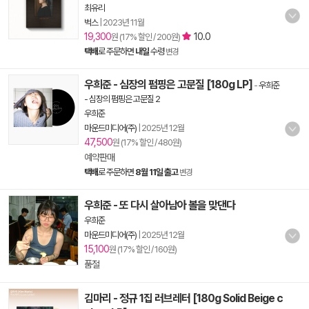
최유리
벅스
|
2023년 11월
19,300
10.0
원 (17% 할인 / 200원)
택배
로 주문하면
내일
수령
변경
우희준 - 심장의 펌핑은 고문질 [180g LP]
-
우희준
- 심장의 펌핑은 고문질 2
우희준
마운드미디어(주)
|
2025년 12월
47,500
원 (17% 할인 / 480원)
예약판매
택배
로 주문하면
8월 11일 출고
변경
우희준 - 또 다시 살아남아 볼을 맞댄다
우희준
마운드미디어(주)
|
2025년 12월
15,100
원 (17% 할인 / 160원)
품절
김마리 - 정규 1집 러브레터 [180g Solid Beige c