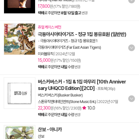
17,800
원 (17% 할인 / 180원)
택배
로 주문하면
8월 12일 출고
변경
쥬얼 케이스 버전
극동아시아타이거즈 - 정규 1집 몽유호원 (일반반)
-
극동아시아타이거즈 - 정규 1집 몽유호원 1
극동아시아타이거즈 (Far East Asian Tigers)
미러볼뮤직
|
2024년 12월
15,000
원 (17% 할인 / 150원)
택배
로 주문하면
내일
수령
변경
버스커버스커 - 1집 & 1집 마무리 [10th Anniver
sary UHQCD Edition][2CD]
- 포토북(36p)
버스커 버스커 (Busker Busker)
스톤뮤직엔터테인먼트(Stone Music Ent.)
|
2022년 07월
22,300
10.0
원 (16% 할인 / 230원)
택배
로 주문하면
내일
수령
변경
산보 - 아니카
산보