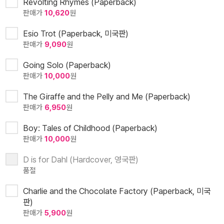
Revolting Rhymes (Paperback)
판매가
10,620
원
Esio Trot (Paperback, 미국판)
판매가
9,090
원
Going Solo (Paperback)
판매가
10,000
원
The Giraffe and the Pelly and Me (Paperback)
판매가
6,950
원
Boy: Tales of Childhood (Paperback)
판매가
10,000
원
D is for Dahl (Hardcover, 영국판)
품절
Charlie and the Chocolate Factory (Paperback, 미국
판)
판매가
5,900
원