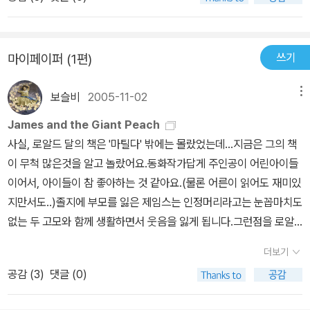
가는 것처럼 이모들에게 온갖 구박을 받으며 어린 나이에 노동까지
하면서 살아간다. (그의 이모들은 심지어 그의 이름조차 부르지 않았
다. 그러던 그가 어느 날 그의 실수로 인해 크기가 집만한 슈퍼 복숭아
쓰기
마이페이퍼 (1편)
가 생겨나고 그 속에서 벌레 친구들(지렁이, 거미, 지네, 반딧불이, 무
당벌레)을 만나 괴로운 일상을 벗어나 모험을 시작한다. 이 책은 어
보슬비
2005-11-02
메뉴
린이용 도서이다. 간간히 책 속에는 일러스트도 들어있기 때문에, 전
체적인 내용을 파악하기에 그렇게 어렵지 않다. 심지어 영어에 그렇
James and the Giant Peach
게 빈약한 내가 사전 없이도 80프로 이상의 내용을 이해했으니, 이
사실, 로알드 달의 책은 '마틸다' 밖에는 몰랐었는데...지금은 그의 책
책 분명히 한 번 건들여볼만큼 만만한 책이다. 그러니 나처럼 영어에
이 무척 많은것을 알고 놀랐어요.동화작가답게 주인공이 어린아이들
자신이 없는 어른들이나, 영어 좀 한다하는 어린이들은 그렇게 어렵
이어서, 아이들이 참 좋아하는 것 같아요.(물론 어른이 읽어도 재미있
지 않게 읽어갈 수 있을 것 같다. 이 외에 다른 책들도 원서로 있던데
지만서도..)졸지에 부모를 잃은 제임스는 인정머리라고는 눈꼽마치도
그 책들도 한 번씩 접해봐야겠다. 읽는 것만으로도 행복해지는 로알
없는 두 고모와 함께 생활하면서 웃음을 잃게 됩니다.그런점을 로알
드 달의 동화. 어른은 어른대로, 아이들은 아이들대로 재미를 찾을 수
드 달은 제임스의 일러스트를 보여주므로써, 독자들이 바로 느끼게
더보기
있을 것이다.
해줍니다.해맑게 웃던 제임스가 몇년사이에 웃음을 잃어버린 모습은
공감 (
3
)
댓글 (0)
어찌보면 충격적이더군요.그런 제임스에게 우연히 큰 힘을 갖게되는
알갱이를 얻지만, 곧 잃어버리게 되요.하지만, 그래서 제임스는 더 좋