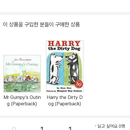
옮겨져 전 세계적으로 2억 부가 판매되기에 이르렀다. 로알드 달은 1
990년 11월에 타계했다. 〈타임스〉는 그를 “우리 시대에 가장 널리 읽
히고 가장 영향력이 큰 작가 중 한 명”이라고 소개하면서 그의 부고에
이 상품을 구입한 분들이 구매한 상품
이렇게 썼다. “아이들은 그의 이야기를 사랑했고 그를 제일 좋아하는
작가로 꼽았다. (…) 그 이야기들은 미래의 고전이 될 것이다.” 타계하
고 10년 뒤인 2000년에 실시된 ‘세계 책의 날’ 설문조사에서 전 세계
독자들이 가장 사랑하는 작가로 뽑혔다.
Mr Gumpy's Outin
Harry the Dirty D
g (Paperback)
og (Paperback)
읽고 싶어요 0명