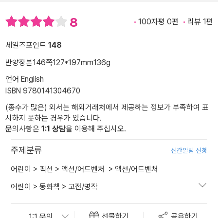
8
100자평 0편
리뷰 1편
세일즈포인트
148
반양장본
146쪽
127*197mm
136g
언어 English
ISBN 9780141304670
(종수가 많은) 외서는 해외거래처에서 제공하는 정보가 부족하여 표
시하지 못하는 경우가 있습니다.
문의사항은
1:1 상담
을 이용해 주십시오.
주제분류
신간알림 신청
어린이
>
픽션
>
액션/어드벤처
>
액션/어드벤처
어린이
>
동화책
>
고전/명작
선물하기
공유하기