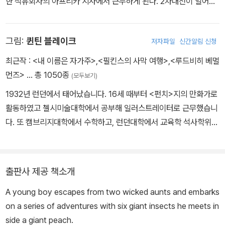
한 석유회사의 아프리카 지사에서 근무하게 된다. 2차대전이 일어나
자 영국 공군에 지원하여 전투기 조종사로 참전하지만 이집트에서 큰
부상을 입고 공군 중령으로 종전을 맞는다. 이 무렵 로알드 달은 이야
그림:
퀸틴 블레이크
저자파일
신간알림 신청
기꾼으로서의 소질을 발휘하기 시작한다. 전투기 조종사로서 실전 경
험을 담은 단편소설들을 미국의 유력 잡지에 발표하기 시작했는데 그
최근작 :
<내 이름은 자가주>
,
<필킨스의 사막 여행>
,
<루드비히 베멀
의 기발한 이야기 솜씨는 단숨에 독자들을 사로잡았다. 첫 단편집 『응
먼즈>
… 총 1050종
(모두보기)
답 바람』에 이어 두번째 단편집 『당신을 닮은 사람』을 펴냈고 이 책으
1932년 런던에서 태어났습니다. 16세 때부터 <펀치>지의 만화가로
로 에드거 엘런 포 상과 전미 미스터리 작가상을 수상했다. 도박과 내
활동하였고 첼시미술대학에서 공부해 일러스트레이터로 근무했습니
기에 대한 집착, 속고 속이는 의뭉스러운 술수, 통념으로는 이해할 수
다. 또 캠브리지대학에서 수학하고, 런던대학에서 교육학 석사학위를
없는 기이한 목표를 향해 놀라운 집념을 발휘하는 인물 등을 보여주
받았으며, 지금은 로얄예술대학에서 20년 이상 학생들을 가르치고
면서 인간사의 미묘한 국면을 차근차근 밀도 높은 이야기로 조여붙이
있습니다. 300여 권의 그림책을 만들었으며 그중 《찰리와 초콜릿 공
는 그의 솜씨는 결말에서 으스스한 반전과 다층적인 유머를 선사하면
장》, 《데이지는 못 말려》, 《앵무새 열두 마리》, 《하늘을 나는 돛단배》
서 정점에 달한다. 『찰리와 초콜릿 공장』 『제임스와 거대한 복숭아』
출판사 제공 책소개
등의 작품을 직접 쓰거나 그렸습니다. 1980년에는 그림책 《맥노리
『마틸다』 등 전 세계 어린이들이 가장 좋아하는 동화작가이기도 하
A young boy escapes from two wicked aunts and embarks
아씨》로 케이트 그린어웨이 상을 받았고, 1996년에는 《어릿광대》가
다. 로알드 달의 작품은 영화와 뮤지컬로도 유명해졌다. 시나리오 작
on a series of adventures with six giant insects he meets in
볼로냐 국제 도서전에서 올해의 어린이책으로 선정되었으며, 2002
가, 시인, 소설가로서 두루 명성을 얻은 그의 작품은 63개의 언어로
side a giant peach.
년에는 안데르센 상을 수상했습니다.