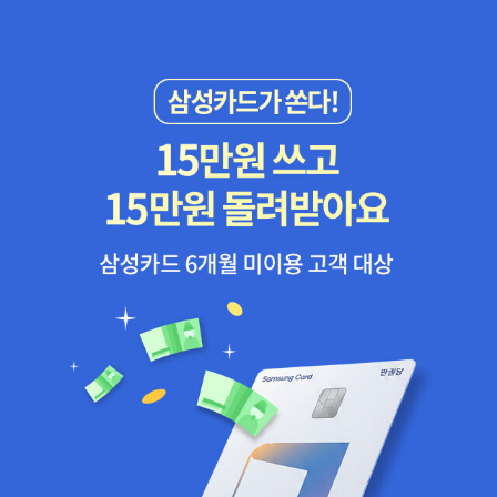
er years of feeling like an outsider in the house of his despi
cable Aunt Sponge and Aunt Spiker, James has finally foun
d a place where he belongs. With a snip of the stem, the p
each starts rolling away, and the exciting adventure begin
s!겉표지커다란 복숭아 위에 있는 제임스와 그의 친구들커다란 복숭
아지네 - 사실 지네 캐릭터는 좀...이기적인 느낌이 들더라구요. 제임
스의 친구들 - 누에고치(살짝 보이는), 거미, 지렁이, 개똥벌레, 메뚜
기, 무당벌레, 지네