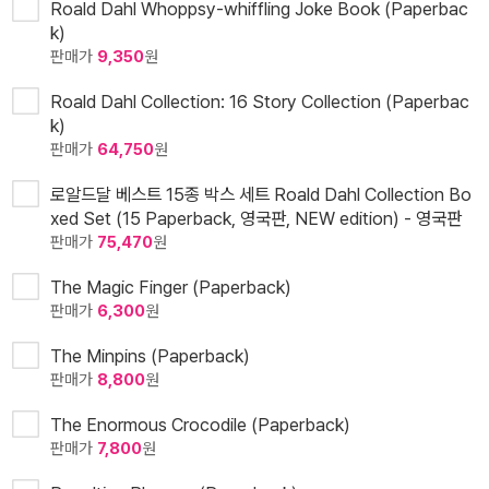
Roald Dahl Whoppsy-whiffling Joke Book (Paperbac
k)
판매가
9,350
원
Roald Dahl Collection: 16 Story Collection (Paperbac
k)
판매가
64,750
원
로알드달 베스트 15종 박스 세트 Roald Dahl Collection Bo
xed Set (15 Paperback, 영국판, NEW edition) - 영국판
판매가
75,470
원
The Magic Finger (Paperback)
판매가
6,300
원
The Minpins (Paperback)
판매가
8,800
원
The Enormous Crocodile (Paperback)
판매가
7,800
원