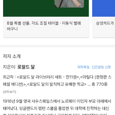
8월 특별 선물. 각도 조절 테이블 · 이동식 빨래
삼성카드가 
바구니
저자 소개
지은이:
로알드 달
저자파일
신간알림 신청
최근작 :
<로알드 달 라이브러리 세트 - 전11권>
,
<마틸다 (한정판 스
페셜 에디션)>
,
<로알드 달의 발칙하고 유쾌한 학교>
… 총 770종
(모두보기)
1916년 9월 영국 사우스웨일스에서 노르웨이 이민자 부모 아래에서
태어났다. 잉글랜드의 렙턴 스쿨을 졸업한 뒤 대학에 진학하는 대신