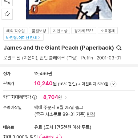
해외 직수입
품절보상
지연보상
정가제 FREE
소득공제
바인딩, 에디션 안내
James and the Giant Peach (Paperback)
로알드 달
(지은이),
퀸틴 블레이크
(그림)
Puffin
2001-03-01
정가
12,490원
10,240
판매가
원
(18% 할인) +
마일리지 520원
8,704
카드최대혜택가
원
수령예상일
택배 주문시 8월 25일 출고
(중구 서소문로 89-31 기준)
변경
배송료
유료 (도서 1만5천원 이상 무료)
최대 3,000원 할인
쿠폰받기