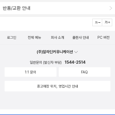
은 행운을 얻게됩니다.알갱이의 힘을 얻어 커다란 복숭아가 열리고,
반품/교환 안내
커다라진 곤충들 거미, 지네, 메뚜기, 지렁이, 무당벌레, 누에고치, 반
디불을 만나 여행을 떠나게 되지요.여행중에 어려운 일도 겪게되지
만, 슬기롭게 헤쳐나가고 하늘에 올라 어떻게 계절이 변화하는지에
대해서도 알게되고 말이죠.영국에서 미국으로 여행하는 동안 제임스
로그인
전체 메뉴
회사 소개
출판사 안내
PC 버전
의 잃어버린 웃음을 찾게되어요.그리고 제임스의 소원대로 제임스의
집(복숭아 씨로 만들어진 집)에는 친구들이 끊임없이 찾아오게 됩니
(주)알라딘커뮤니케이션
다.읽는동안 복숭아의 달콤함이 코끝으로 전해지는 동화책이었어요.
암튼...로알드 달의 책은 읽으면 읽을수록 매력적이네요.When Jam
1544-2514
일반문의 (발신자 부담)
es Henry Trotter accidentally drops some magic crystals b
1:1 문의
FAQ
y the old peach tree, strange things start to happen. The p
each at the top of the tree begins to grow, and before lon
중고매장 위치, 영업시간 안내
g it's as big as a house. Then James discovers a secret ent
ranceway into the fruit, and when he crawls inside, he mee
ts a bunch of marvelous oversized friends — Old Green-Gr
asshopper, Centipede, Ladybug, Miss Spider, and more.Aft