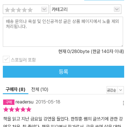
왜 쓰는가’라는 주제에 맞춰 작가의 말을 포함하여 일곱 편의 글을 새
카테고리
로 담았다. 책의 구성은 총 4부로 이루어진다. 1부가 주로 고향 사람
들과 작가의 어린 시절 이야기라면, 2부는 친척들, 3부는 함께했던 문
인들, 4부는 작가의 염원을 담은 글들이다.
현재
0
/280byte (한글 140자 이내)
스포일러 포함
등록
구매자 (8)
전체 (10)
readersu
2015-05-18
메뉴
책을 읽고 지난 금요일 강연을 들었다. 한창훈 쌤의 글쓰기에 관한 강
연은 처음. 참 좋았다. 책을 읽으면서 작가로서, 글을 쓰며 삶을 대하