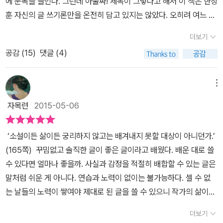
에 눈독을 들인다. 그런데 아뿔싸! 제목이 그렇다고 해서 이 책은 한창
훈 자신의 글 쓰기론만을 온전히 담고 있지는 않았다. 오히려 여느 에
세이류는 아니었을까? 무엇보다 이 책은 작가가 예전에 내놓은 <향
더보기
연>의 개정판이다. 어쨌든 그동안 이름은 익히 들어 알고 있는 작가
공감 (
15
)
댓글 (4)
를 이제야 이책으로 조우했다. 물론 제목이 그러했던 만큼 작가의 글
쓰기에 관한 이야기가 나오긴은 한다. 그가 작가가 되기로 한 동기가
재미있다. 미술은 동생이 하고 있었고, 음악은 돈이 너무 많이 들며,
메뉴
연극은 한마디로 며느리시집살이와 맞먹는다. 그는 자신을 가리켜
자목련
2015-05-06
'독고다이류'라고 했다. 그렇다면 남는 건 작가가 되는 것. 천 원어치
종이와 볼펜만 있으면 시작할 수 있는 직업. 문학은 고아가 하는 짓.
‘소설이든 삶이든 궁리하지 않고는 배겨내지 못할 대상이 아니던가.’
둘째로, 남을 짓누르고 올라서려는 종자는 되지 말아야겠다는 것. 이
(165쪽) 꾸밈없고 솔직한 글이 좋은 글이라고 배웠다. 배운 대로 쓸
원칙을 훼손당하지 않고 오랫동안 유지할 수 있는 방법이 작가이겠구
수 있다면 얼마나 좋을까. 사실과 감정을 적절히 배합할 수 있는 글은
나 했단다. (8~9p) 여기서 조금 더 깊이 들어가 보면, 주인공이 사회
말처럼 쉬운 게 아니다. 연습과 노력이 없이는 불가능하다. 셀 수 없
비참과 무관심의 대상이면 독자들이 별로 내켜하지 않는다. 예를들
는 날들의 노력이 쌓여야 제대로 된 글을 쓸 수 있으니 작가의 삶이란
어, 예전에 <아침마당>에서 헤어진 가족찾아 주기 뭐 그런 프로를 했
정말 대단하다. 어느 시절에는 소설가에게는 우리가 모르는 특별한
는데 왜 재수없게 아침부터 눈물바람아냐'며 항의를 듣는단다. 순간
더보기
재주가 있다고 짐작했다. 이제는 그것이 부단한 쓰기의 결과라는 걸