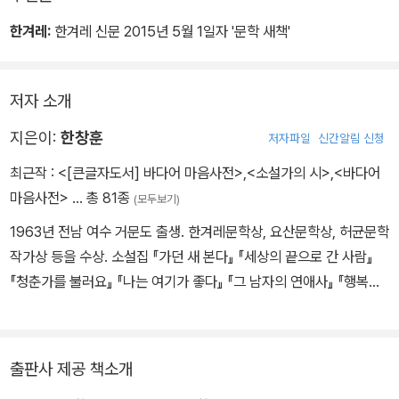
가고 얼어붙은 남편을 위해 옷을 벗는 그들은 하나가 없으면 남은 하
나도 곧바로 소멸해버릴 그런 존재였다. _「동행의 이유」에서
한겨레:
한겨레 신문 2015년 5월 1일자 '문학 새책'
도시에서 살기 때문에 욕망과 만나고, 그렇기 때문에 우울하고, 우울
저자 소개
하기 때문에 웬만한 책임은 피할 수 있는 소설이 대부분이다. 대중 속
의 고독도 사람의 일이라 작가가 그곳으로 손을 뻗지 않으면 안 되지
지은이:
한창훈
저자파일
신간알림 신청
만, 너무 많이들 어두운 카페로 걸어들어가버렸다. 개인의 우울이 사
최근작 :
<[큰글자도서] 바다어 마음사전>
,
<소설가의 시>
,
<바다어
회의 비참보다 더 크고 강렬해져버린 것. 이른바 문학적이다. 그러나,
마음사전>
… 총 81종
(모두보기)
문학을 키우는 것은 비문학적인 것이라고 나는 믿고 있다.
파도 더욱 높아가고 바람은 사나워진다. 이제 집으로 돌아가야 한다.
1963년 전남 여수 거문도 출생. 한겨레문학상, 요산문학상, 허균문학
마땅한 게 없다 하더라도 먹을 게 없는 것은 아니다. 고양이도 배가 고
작가상 등을 수상. 소설집 『가던 새 본다』 『세상의 끝으로 간 사람』
플 것이다. _「사람 떠난 빈 곳으로 바람이 분다」에서
『청춘가를 불러요』 『나는 여기가 좋다』 『그 남자의 연애사』 『행복이
라는 말이 없는 나라』, 장편소설 『홍합』 『섬, 나는 세상 끝을 산다』
그러니까 아웃사이더와 언더의 세상에 대해 예방주사 한번 맞아보지
『열여섯의 섬』 『꽃의 나라』 『순정』 『네가 이 별을 떠날 때』, 산문집
못한 무균의 처녀가 잡균의 사내를 만나버린 것인데 아아, 휘몰아친
『내 밥상위의 자산어보』 『내 술상 위의 자산어보』 『한창훈의 나는 왜
출판사 제공 책소개
그 광풍을 어떻게 다 말한단 말인가. _「그는 지금도 걷고 있다」에서
쓰는가』 『공부는 이쯤에서 마치는 거로 한다』, 어린이책 『검은 섬의