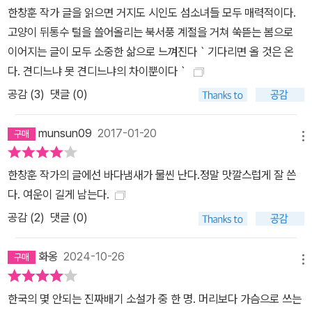
한창훈 작가 글을 읽으면 거지도 시인도 섬소녀들 모두 매력적이다.
고양이 뒤통수 털을 쓸어올리는 북서풍 계절을 거쳐 쑥뜯는 봄으로
이어지는 글이 모두 소중한 삶으로 느껴진다｀기다리면 올 것은 온
다. 견디느냐 못 견디느냐의 차이뿐이다｀
공감 (
3
)
댓글 (0)
munsun09
2017-01-20
메뉴
한창훈 작가의 글에선 바다냄새가 물씬 난다.정말 맛깔스럽게 잘 쓴
다. 여운이 길게 남는다.
공감 (
2
)
댓글 (0)
화옹
2024-10-26
메뉴
한국의 몇 안되는 진짜배기 소설가 중 한 명. 머리보다 가슴으로 쓰는