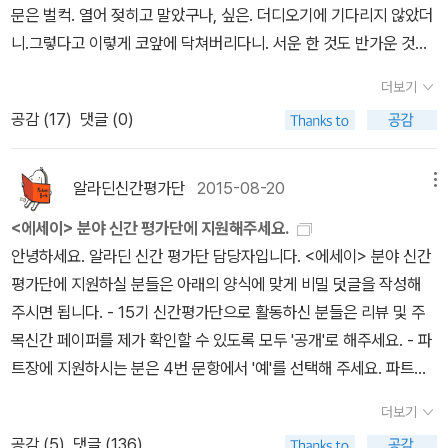
먹어치우던 밥도둑이었다. 고슬고슬 지은 쌀밥 반찬의 진수인 지역의
러니까 이 책은 '한창훈식 노는 법'에서 나왔다. 작가는 불안에 떨며
문은 벌컥. 열어 젖히고 말았구나, 싶은. 더디오기에 기다리지 않았더
보고 딱지가 앉으면 그 딱지를 뜯어내며 혼자 논다. 시라는 게 바로 그
것 같았다. 그리고 드디어 내가 예상했던 제안을 했다.같이 가자!여,여
젓갈 등이 즐비한 남도 음식이야기는 외가에서 먹은 굴비젓갈을 올린
무기력하게 살아가는 사람들에게 쫓기듯 놀지 말라고, 쪽방에 갇혀
니.그렇다고 이렇게 코앞에 닥쳐버리다니. 서운 한 것도 반가운 것도
것이다.'상처를 가지고 노는 것. 상처를 확인하고 상처에 집착하며 상
보...그, 그런 소모임에 부부가 차, 참석하는 거 별로지 않아?부부 아
비빔밥의 감칠맛을 떠올리게 한다. 다양한 경험에 상상력을 불어
시험 준비만 하며 시간을 흘려보내지 말라고, 맑은 날씨를 즐기며 행
아닌 이 감정은 뭐지. 며칠 전 쑥국을 먹으며, 도다리 쑥국을 생각하다
처로 명상하며 상처로 의미를 획득하고 상처로 지경에 이르는 것. 내
닌척 하면 되지 뭐, 그 사람들이 신입회원 호구조사 하겠어?난 내 모
넣어 창조적인 작가로 살기를 바랐던 저자가 보낸 시간 속 세월은 부
더보기
복해지자고, 느닷없이 어울리자고, 아프니까 청춘이 아니고 덤비니까
가, 엉겅퀴를 넣은 갈칫국에게까지 생각이 미쳤다. 호박과 얼갈이 배
가 창작을 시작하게 된 것은 그로부터 한참 뒤였지만 선생의 그 말은
임 책읽기만도 버거운데 여기서 더 추가할 순 없어. 토욜 모임은 홀로
침(浮沈)의 인생에 걸맞은 경험이 변주한 음식의 나눔으로 <<밥도
공감 (
17
)
댓글 (0)
청춘이라고 말한다.'작가가 지난 해에 펴낸 책으론 연작소설집 <행복
추를 넣고 끓이는 제주도의 갈칫국과 엉겅퀴 된장국을 맛있게 먹은
오래도록 기억에 남았다.(223쪽)한마디로 정의할 수는 없지만 한창
서기하는거야. 응?어제 책장을 딱 한 칸만 정리하면서 언니집에서 훔
둑>>은 지난 추억의 장터로 사람 사는 냄새를 더한다. 밥 한 끼 하자
이라는 말이 없는 나라>(한겨레출판, 2016)가 있었다. 그리고 에세
기억이 있다. 그래서 엉겅퀴를 넣은 갈칫국을 먹어 보진 않았어도 느
훈이 글을 쓰는 이유도 이와 다르진 않을 것이다. 소유하고 있는 물건
쳐 온 조지오웰의 <나는 왜 쓰는가>와 한창훈의 <나는 왜 쓰는가>를
는 소리를 아끼며 지내는 시간이 늘어난 세상살이에 밥을 나누는 일
이로는 개정판 <한창훈의 나는 왜 쓰는가>(교유서가, 2015)가 앞서
낌을 알 수는 있었다. 제주에 가면 동문시장에 갈치를 사서 동네에서
과 주인의 품격이 그대로 이어지는 것을, 가지고 있는 것 이상의 자아
알라딘신간평가단
2015-08-20
메뉴
나란히 두었다. 소설작법이나 글쓰기의 비법을 기대하게 하는 제목이
은 상대와 소통하는 시간이다. 결핍으로 이어지던 시대 썩어가는 생
나왔던 책이다. 작가의 꾸준한 소출이 애독자들에게는 푸짐한 밥상에
엉겅퀴를 뜯어다 국을 끓여 먹으리라 했었다.막상 제주에 가면 그 곳
는 없다는 것을 확인했던 것도 그 시절이었다.(123쪽) 입은 다물기
어서 읽고 나서 왜 제목을 이렇게 붙였나 잠시 멍 했던 책들. 제목은
물을 응용하여 만든 음식으로 이웃들과 나누어 먹던 감자떡의 추억은
<에세이> 분야 신간 평가단에 지원해주세요.
다름 아니다. 매주 세 명씩 이렇게 골라나가다 보면 (간혹 중복 저자
에 있는 것만으로 자족해서 끼니 따윈 잊고 그냥 시간이 지나기 일쑤
위해서 존재하기도 한다는 것을 보여주는, 그 무심한 품위.(143쪽)
제목일 뿐 그냥 에세이집이다. 정리한 기념으로 잠시 두 책을 들춰보
그 시대를 함께 지냈던 이들과 이야기 나누며 건네고 싶은 명물이다.
안녕하세요. 알라딘 신간 평가단 담당자입니다. <에세이> 분야 신간
도 생기지만) 올해도 150명을 만나게 된다. '만남'이란 말이 내게 뜻
다. 그저 책과 산책, 멍 때리기. 아마도 나는 <홍합>과 <열여섯의 섬
글을 쓴다는 것은 사람의 감성을 건드리는 일일 것이다.음악도 그렇
는데 우연인듯 첫 이야기가 ‘거지가 아닌 거지‘에 대한 이야기다. 그리
생명적 유기체는 누구든 태어남과 동시에 죽음으로 향하는 여정에
평가단에 지원하실 분들은 아래의 양식에 맞게 비밀 덧글을 작성해
하는 바이다...17. 01. 02.
>을 읽었을 것이다. 집에 이 책들이 꽂혀 있던 것이 기억이 나니까. 그
고, 그림도 그렇고, 텔레비전 드라마나 예능도 그럴 것이다.그리고 그
고 <인사이드 르윈>이 보고 싶어졌다. 늦은 오후였다. 우리들 마흔아
놓여 있음은 부인할 수가 없다. 한두 달이 멀다하고 접하는 부음(訃
주시면 됩니다. - 15기 신간평가단으로 활동하신 분들은 리뷰 및 주
리고 <나는 왜 쓰는가>와 <내 술상위의 자산어보>는 읽었다. 비교적
감성의 본질은 멀리 있는 것이 아니라,사람들이 살아가면서 겪는 일
홉명은(마흔여덟은 남자고 하나는 여자였다) 스파이크(부랑자 임시
音) 중에서도 젊은 생명이 제 빛을 발하기도 전에 세상과 결별하였다
목신간 페이퍼를 제가 확인할 수 있도록 모두 '공개'로 해주세요. - 파
최근에 읽었으니까. 그런데 이 모든 것을 뭉떵거려 나에게 한창훈은
상 생활에서 나온다. 그런 의미에서 '한창훈의 나는 왜 쓰는가'에서 왜
숙소)가 열릴 때까지 대기소인 풀밭에 누워 기다렸다. 너무 피곤해서
는 소식은 헛헛함에 휩싸이게 한다. 스물 셋에 간암으로 세상을 떠난
트장에 지원하시는 분은 4번 문항에서 '예'를 선택해 주세요. 파트장
'엉겅퀴를 넣어 끓인 갈칫국'으로만 남아 있다. 기억력의 한계이고 내
쓰는지 한구절도 알아차릴 수 없을지라도,삶을 진솔하게 살아가고 있
말들이 별로 없었다. 지칠 대로 지쳐 뻗어버린 우리는 지저분한 얼굴
제자의 상가를 찾았을 때 남은 식구들과 친구들은 몸을 가눌 수 없을
관련해서는 모집 공지를 확인해주세요. 지난 번에 파트장을 하셨던
욕망의 크기가 이만큼이었을 것이다. 이정도가 내가 한창훈에게 가지
는 것이고,그것만으로도 내 삶 또한 부풀어오르고 윤택해지는 경험을
더보기
에 사제로 만든 담배만 삐죽 내물고 있을 뿐이었다. 머리 위로는 꽃 흐
정도로 오열하고 있어 비통함은 배가 되었다. 다양한 죽음을 목도하
분들도 지원해주셔도 좋습니다 :) 단, 파트장 지원 여부가 당락에 결
고 있던 순정이었다. 한 그릇의 갈칫국. 오늘 <순정>을 읽었다. 언젠
하게 될 것이라고 믿는다. 겨울이 깊어가자 눈이 잦았고 호수는 얼음
공감 (
5
)
댓글 (136)
드러진 밤나무 가지가 드리워져 있었고, 그 위로는 맑은 하늘에 커다