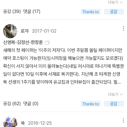
에서 스스로에게 말을 건다. 지난봄 제주도 올레 길을 걸으며 파도
유가 무엇인지, 또 글을 쓰는 의미가 무엇인지에 대한 답은 이미 내 안
더보기
의 일화는 누군가를 가까이에서 지켜보지 않았다면 알 수 없는 일일
가는 '꽃의 나라'를 읽기 전까지는 한창훈을 제대로 읽은게 아니라는
에서 문학을 갈망하는 모습이 그대로 보이기도 했다. 그리고 마지막
에 부서지는 포말을 말없이 바라보며 유한한 인생도 어느 순간 스러
에 있다는 생각이 들기 시작했다. * 알라딘 공식 신간평가단의
공감 (
39
)
댓글 (17)
것이다. 이밖에도 문단에서 교유하며 살아가는 이들과의 인연은 숨
사람도 있었다.'한창훈의 나는 왜 쓰는가'라는 제목만 가지고 작법서
으로 이어지는 작가의 이야기. 그가 보고 듣고 느끼는, 지금 자신을
져 자연으로 순환하리라는 생각에 미치자 외로움이 더한다. 지금은
투표를 통해 선정된 우수 도서를 출판사로부터 제공 받아 읽고 쓴 리
겨진 시간 속에 녹아 빛을 발하였다. 여전히 저자는 거문도에서 글을
쯤으로 생각, 못 읽고 넘어갈 뻔 했는데,지금이라도 연이 닿아 읽은게
존재하게 하는 모든 것이 문학으로 이어지는 거라고 말하는 듯한 여
친구들과 함께 도란도란 이야기를 나누며 해안선을 따라 걷지만 해를
뷰입니다.
쓰고 틈틈이 낚시를 하여 회를 떠 술을 곁들이다 충동적인 섬 여행에
다행이라는 생각이 들었다. 한창훈의 나는 왜 쓰는가 한창훈 지음 /
로쟈
2017-01-02
메뉴
운이 듣기 좋다. 떠나고 기다리고 돌아오는 것들을 무심히 바라볼 수
거듭할수록 할 수 있는 일들은 줄어듦을 알아차리게 된다. 거문도 섬
동참하는 이들을 반기며 그들의 이야기에 길을 기울이며 지낼 것이
교유서가 / 2015년 4월 이 책을 다 읽은 지금, 내가 왜 이 책에 열광
도 있는 시선을 갖게 하는 건, 그가 발 디디고 있는 그 섬에서 피부에
에서 나고 자란 작가는 뱃사람이라면 으레 행할 어로활동과 작품 활
신영복-김정선-한창훈
다. 유명을 달리한 이들의 빈 자리에는 바람이 불어 그들의 영혼을 불
하고 이런 글들을 읽으며 살아야 하는지는 알겠다.그는 글을 쓰는 것
닿아 몸이 되어버린 것들이었음을 느낀다. 그의 글쓰기의 원천은 바
동을 병행하며 바다를 배경으로 질펀한 이야기를 늘어놓는다. 인심
새해의 첫 페이퍼는 '이주의 저자'다. 이번 주말쯤 올릴 페이퍼이지만
러내고 침묵 속에 느리게 움직이며 무료한 시간을 달래며 사는 곳 한
으로 삶을 살고 있는 것이니까 말이다. 이 아픈 이야기가 단 열두 줄
로 이런 것들일 거다. 그의 발길이 닿았던 거문도, 여수, 부산 등 바닷
좋은 작가가 건네는 막걸리 한 사발 쭉 들이키고는 일상의 일을 전하
예약 포스팅이 가능한지(임시저장을 해놓으면 가능할지도 모르겠다)
바퀴를 돌며 걸어가는 작가의 뒷모습은 고독을 가족으로 받아들이며
에, 더할 것도 뺄 것도 없이 담겨 있는 거였다. 순간 가슴이 뛰었다. 이
냄새 나는 곳들, 그와 함께 고생과 술잔을 같이 기울인 사람들, 글을
며 질박한 정을 주고받는다. 결핍을 견디며 사는 법을 터득한 이들은
확신이 서지 않아서 미리 올려놓는다(내일 러시아로 떠나기에 특별한
살아야 할 섬사람들의 숙명이 더께처럼 어깨에 내려앉아 있다. * 알
게 문학의 언어이구나. 이런 말로 써야 되는구나.상황을 담담하게 전
중심으로 존재했던 문인들과의 추억이 지금 그의 글과 함께하고 있
필요 이상을 소비하지 않아도 살아가는데 지장이 없음을 안다. 권력
일이 없다면 10일 이후에 서재로 복귀한다). 지난해 초 타계한 신영
라딘 공식 신간평가단의 투표를 통해 선정된 우수 도서를 출판사로부
달하는 언어. 견디는 자세가 아픔을 더 크게 보여주듯이, 이를 악물고
다. 그 시간을 함께한 많은 사람이 그의 소설 속 주인공이면서 이야기
의 중심 ‧ 과잉된 욕망의 도시와는 떨어져 지내지만 더딘 변화를 미덕
복 선생의 1주기를 맞이하여 유교집과 인터뷰집이 출간되었다. 필사
터 제공 받아 읽고 쓴 리뷰입니다.
웃음을 참는 자의 얼굴이 좌중의 웃음을 유발하듯이, 언어는 냉정하
의 바탕이 되는 존재들이다. 치열한 삶을 같이 부대끼며 걸어온 그들
으로 여기며 살아온 항구 주변에 깃들어 사는 이들의 삶은 실재하는
노트 <만남>까지 포함한 특별 세트도 함께. 유고집 <냇물아 흘러흘
게 정돈된 거라야 한다는 것을 배운 것이다.(164쪽) 더할 것도 뺄 것
더보기
이 그의 소설 속에서 살아 숨 쉬고 있다. 그래서 그가 계속 그 섬에 머
풍경으로 꿈틀거렸다. 끝도 모를 수평선을 말없이 바라보며 침묵을
러 어디로 가니>(돌베개, 2017)은 '신영복 선생(1941~2016)이 생
도 없는 것이 진정한 문학이고, 문학의 언어라고 말들을 한다.때로 말
물 것 같고, 계속되는 이야기가 멈출 것 같지도 않다. 늘 그 자리에서
공감 (
62
)
댓글 (0)
견디고 거대한 파도와 강풍을 감내하는 상황이 벌어질 때도 고립할
전에 신문과 잡지 등에 기고한 글들을 모아 3부로 재구성한 것이다.'
로 전달할 수 있는 것이 미미하다 싶어,말줄임표(ㆍㆍㆍㆍㆍㆍ)를 앞
이야기는 다시 시작될 것이다. 목수가 십수 년 동안의 망치질 총량을
수 있는 근간이 있어야 섬에서의 일상을 이어갈 수 있을 것이다. 섬으
그리고 인터뷰집 <손잡고 더불어>는 '신영복 선생이 생전에 가진 많
에 내세우고 공허한 웃음을 흩뿌리기도 하지만,같은 단어를 두고 받
어느 날 문득 헤아려보고는 몸서리를 치는 행위와 소설쓰기는 비슷하
로 들어왔다 섬을 떠나는 사람, 평생 섬을 지키며 사는 사람, 욕망을
은 대담 중 10편을 가려 엮은 것'이다. 새해맞이 책으로 고름직하
쑥
2016-12-25
메뉴
아들이는 온도도 차이가 날 수도 있고,웃음의 표정을 두고도 받아들
다. 책 속에 그때의 기억이 고스란히 남아 있다. 그러면서 다시 망치를