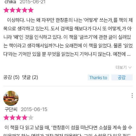
지는 어떤가? 고뇌하며 새벽을 맞는 작가의 수척해진 모습을 떠 올리
모르면서 문학을 가르쳤다고...뭐, 워낙 시인도 많으니 그렇다 치고...
chika
2015-06-21
그가 밝힌 삶의 궤적을 따라가다 보면 아시바를 매고 고기를 낚던 그
되어 자신만의 방법으로 고독과 친해지는 법을 배우며 사는 이들이
겠지만 그는 그렇지 않다고 했다. 남들이 잘 때, 그도 잠이 드는 매우
읽고 볼 일이다. 고칠 곳...151. 내 마음은 호수요,식의 직유를 배운 모
의 손에서 짙푸른 감동을 길어올릴 수 있었던 건 어쩌면 생각보다 쉬
다. 변방의 섬과 겨울 바다의 강요로 배가 묶일 때는 하는 일 없이 술
규칙적인 생활을 하는 그런 작가란다. 그래서 그런지 그의 딸도 가정
양이다... 비유라고 하든지 은유라고 해야한다. 직유는 아니다.
이상하다. 나는 왜 자꾸만 한창훈의 나는 '어떻게' 쓰는가,를 책의 제
운 일이었는지도 모르겠다는 생각에 이르게 된다. 에둘러 말하지 않
과 더 친해지는 풍경이 되풀이 된다. 갈치 배를 타던 형의 푸념은 어획
신문에 아버지에 대한 얘기가 그런 부분이 있다. 직업이 소설가인데
목으로 생각하고 있는지. 도서 검색을 해보다가 다시 또 어떻게,가 아
아도 그가 쓴 소설은 그가 속했던 삶의 현장에 대한 정밀한 기사글일
량보다 인건비가 더 들어가는 것뿐 아니라 나이 들어가면서 험한 뱃
소설 쓰기를 굉장히 싫어하고 밤새우면서 쓴 적이 없는 작가라고. 글
니라 '왜'인 것을 인식하고 있다. 이 책을 '글쓰기'에 관한 글이 실려있
수 있기 때문이다. '가난과 외곽을 그리는 소설이 의미를 잃는 시대에
일을 계속 할 수 있을는지도 가늠하기 힘들 정도니 글을 읽는 동안에
을 왜 쓰냐고 하는 부분에 원고료를 받기 위한 일이라고 답하면 뭔가
는 책이라고 생각해서일까?나는 오래전에 이 책을 읽었다. 물론 '읽었
나는 소설가로 살고 있다. 변방의 삶을 그들의 언어로 쓴 소설이 나오
도 어부의 헛헛한 마음에 짠해졌다. 바람이 바뀌고 찾아오는 어
삭막해 보이고 새벽에 감성이 풍부해져 글을 쓰는 작가의 고뇌에 찬
다'라는 기억만 있을 뿐 무엇을 읽었는지 기억나지 않는다. 예전에 책
면 으레 고색스러운 방 하나에 한꺼번에 모아놓고 체크인 해버리는
종에 따라 변하는 바다를 생업의 터전으로 삼고 사는 이들은 바다의
모습을 떠 올리며 그를 생각해보면 뭔가 참 깍쟁이 같다는 생각이 들
을 '읽었다'라고 했을 때 그 내용이 전혀 기억나지 않는 책을 과연 읽
게 요즘 풍토이다. 토속적이다, 질펀하다, 한마디 내뱉어주면 된다고
주기를 시간으로 삼아 움직인다. 작가가 거문도로 들어와 살기까지
더보기
지만 그가 고향에서 만난 사람들과의 일화를 보면 그렇지도 않다. ​​​자
었다,라고 할 수 있는지. 읽지는 않았지만 그 책의 내용이 어떤 것인지
여긴다. 평론가들의 모국어 기피, 근친 혐오, 그 배경 속에서 쓰고 있
생업뿐 아니라 활동 영역을 확장해 생활해 온 터전인 여수, 부산, 서울
신이 살고 있는 동네에 거지처럼 혹은 부랑자처럼 보이는 사람과 형
공감 (
5
)
댓글 (2)
를 다 알고 있다면 그 책은 이미 읽은 것과 무엇이 다른지...에 대한 글
다.' (p.108) 책에서 작가는 유용주 시인, 고 이문구 선생, 송기원 시
등에서 경험한 일은 창작의 질료로 쓰여 행간과 줄글 사이에 녹아 있
과 아우가 되어 그와 술잔을 기울인 일화들을 보면 절대 속물처럼도
을 읽으면서 '읽었다'라는 것에 대한 생각을 해봤던 '기억'이 난다. 뭐
인, 고 박영근 시인, 이흔복 시인, 박남준 시인, 이정록 시인, 안현미
다. 누군가의 삶을 이해하고 그 사람의 눈으로 세상을 보는 일이 쉽지
느껴지지 않는다. 하지만 그가 사랑에 빠졌다고 했을 때 응원했다가
가 이리 장황해? 라고 할지 모르겠지만 한창훈의 글을 다 읽고 나서
시인 등 작가와 교류가 있었던 문인들을 소개하고 있다. 나는 그들 중
메뉴
않은 시대에 작가는 이들과 가까이에서 음식을 나누고 대화하는 가운
그 상대가 자신의 여동생이라는 것을 알고 난 후 여동생을 사랑하는
'나는 왜 쓰는가'에 대한 물음과 답을 얻었는지 생각해보려고 하니 더
공지영의 <지리산 행복학교>에서 버들치 시인으로 소개되었던 박남
데 만난 사람들이 소개된다. 속인의 눈으로는 특별할 게 없는 생활인
구단씨
2015-06-15
마음을 단념 시키려고 그 형을 다시 찾아 가는 동안 얼마나 많은 말들
많은 질문을 던져보지 않고서는 잘 모르겠다. 글을 쓴다는 것은 결코
준 시인과 안현미 시인에 대한 소개글을 재미있게 읽었다. 그러나 그
들이지만 자신이 몸담고 있는 분야에서는 전문성을 띠는 독특함으로
을 머릿속에 지었다가 부수었을까. 자신의 여동생을 지키기 위해 사
쉬운 일이 아님을 안다. 그에 더하여 나는 글을 쓴다는 것이 왜 그리도
의 넋두리와도 같은 이 책을 끝내 다 읽을 수밖에 없었던 이유는 따로
살아났다. 자신과 인연을 맺고 사는 이들에 대한 애정은 삶을 관조
이 책을 다 읽고 났을 때, ‘한창훈이 섬을 떠난다면 소설을 계속 쓸 수
랑의 허무함을 얘기해야 했던 그날 밤은 참 슬펐을 것 같다. 그런 그가
어려운 것인가에 대한 수많은 이유들 중 하나가 글에는 '진실'이 담겨
있었다. 삶의 변방으로 밀려났던 한 사람이 결국 소설가로 살아가면
하며 쓴 글 곳곳에서 묻어난다. 가까이 지낸 생활인들부터 문단의 거
있을까?’ 하는 염려가 가장 먼저 떠올랐다. 그의 소설을 다 읽은 적도