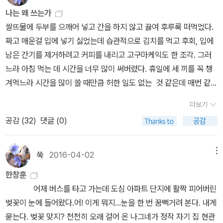
찾아 도시로 나갔다가 섬으로 회귀하는 사람들의 일상성이 갖는 비문
다. <동사의 맛>, <내 문장이 그렇게 이상한가요?> 저자 김정선의
이는 의미가 다를 수 있다. 그 무렵 텔레비전에서 배우 부부가 등장하
나는 왜 쓰는가
잡듯 그다음 소설을 쓴다. (105페이지) 이 책에 대해 혹시나 글쓰기
학적 삶 하나하나가 문학을 키우는 질료라는 저자의 말에 공감하며
신간도 나왔다. <소설의 첫 문장>(유유, 2017). '고전과 현대, 지역
는 예능 프로그램을 봤다.일부분을 본 것이라서 그 후 어떻게 펼쳐졌
쌀뜨물에 두부를 으깨어 넣고 간을 하지 않고 끓여 후루룩 떠먹었다.
를 가르치는 책이라고 생각하고 있는 사람이 있다면, 그건 아니라고
경험의 가치와 의미를 되새긴다. “너만 먹어!” 라며 붉어진 얼굴
을 막론한 다양한 소설에서 첫 문장을 모아, 가르고 묶어 그 글타래를
을지는 모르겠는데,남자가 잔소리도 하고 화를 내기도 하는데,여자는
짜고 매운걸 입에 넣기 싫었는데 습관적으로 김치를 먹고 후회, 입에
말해두고 싶다. 내가 느낀 이 책은 그의 일상이 쌓여간 시간을 적은 책
에 손등이 까만 소년은 호주머니에서 뭔가를 꺼내더니 눌은밥 한 덩
통해 돌아본 자신의 삶을 적은 저녁노을 같은 책'이다. '소설에는 여러
한 귀로 듣고 한 귀로 흘리는 식으로 묵묵히 참고 그냥 웃어버리는 것
남은 간기를 제거하려고 커피를 내리고 고구마케익도 한 조각. 그러
이지, 그의 글쓰기 노하우를 전하는 책은 아니다. 글쓰기의 기교가 아
이를 나에게 건네주고는 뒤돌아서 우물가로 달려갔다. 군것질 거리가
사람의 다채로운 삶이 담긴다. 모두 다른 삶이지만 돌아갈 수 없는 삶
이었다.희귀병을 앓았다니까 힘이 들때면 더 웃게 된다는 여자의 입
느라 아침 먹는 데 시간을 너무 많이 써버렸다. 휴일에 세 끼를 꼭 챙
니라 삶을 살아가는 방법의 연속으로 글쓰기가 이어지는 거였다. 사
귀하던 시절 가마솥 눌은밥은 씹을 때마다 단물이 빠져나와 고소함이
을 살아가고 있다는 점에서는 모두 같은 삶이다. 소설은 타인을 이해
장은 이해할 듯도 했지만,화내지 않고 웃기만 하는 그녀에게 남편이
겨먹느라 시간을 많이 쓸 때만큼 허한 일도 없는 것 같은데 매번 같은
람의 마음을 보고, 바닥을 공감하며, 눈물 나는 버팀을 아는 이가 본
입 안 가득 퍼졌다. 나이 들어갈수록 추억을 곱씹으며 그 시절을 반추
하게 하는 동시에 독자인 나 자신을 이해하게도 한다. 그리하여 이 책
느꼈을 소외감과 답답함 또한 텔레비전 화면을 통하여 충분히 전해졌
일을 반복한다.아침을 먹으며 남편이 말했다.여보 내가 글쓰기 강좌
세상. 그런 세상을 살아가는 그에게 글이 동반한다. 바다 냄새를 좋아
하느라 머릿속은 분주하고 마음은 아련한 향수를 돋운다. 초등학교
에 모인 242개의 소설 첫 문장들은 우리를 저자의 삶으로 이끌고, 더
더보기
다. 그 연장선상이 되려나.이 책에선 '안현미 시인'이 등장한다.여
를 들으려고 하는 이유는 내 생각을 조리있게 표현하고 싶어서였어.
하지 않는 나지만, 이제야 그의 소설을 제대로 만날 마음이 생긴다. 그
동기들과 만나고 오는 길 함께 했던 추억의 음식을 떠올리며 허기진
불어 각 소설 속으로 불러들인다.'발상만 놓고 보면 윤성근의 <내가
공감 (
32
)
댓글 (0)
러 쪽에 걸쳐서 등장하는 그 꼭지의 제목이 '오죽하면 시를'이다. 이
근데 은유 작가가 나를 한 방 먹였어글쓰기는 생각을 제대로 표현을
배경의 고백을 들었으니, 과감히 그의 소설을 펼쳐 들어도 좋겠다. 정
마음을 달랜다. 제철에 맛볼 수 있는 그 지역의 토박이 음식을 준비하
사랑한 첫 문장>(MY, 2015)과 겹쳐 읽어도 좋겠다. '이상한 나라의
책을 자세히 들여다 보게 되면,훌륭한 작가들이 여러명 나오고,한창
하기 위함이 아니라글을 씀으로써 생각을 만들어 가는 것이래초짜는
식으로 문학을 배운 적 없는 그가 이렇게 써야만 했던 이유를 그의 소
며 밥을 같이 먹던 시간은 추억을 되새기며 지친 영혼을 달래주는 영
헌책방' 주인장인 저자의 책으론 지난해에 <탐서의 즐거움>(모요사,
훈의 가족이나 친지, 개인적인 친분이 있는 사람들도 여럿 소개되고
초고에 매달리고 타짜는 퇴고에 매달린다글을 쓰다보면 삶에 연동된
설에서 더 듣고 싶다. * 알라딘 공식 신간평가단의 투표를 통해 선정
혼을 나누는 시간이었다. 자퇴와 가출을 병행하였던 10대의 방황이
쑥
2016-04-02
메뉴
2016)과 <나는 이렇게 읽습니다>(텍스트, 2016)가 더 나왔었다. 겸
는 있지만,어떤 글이 좋은 글이라거나, 글을 어떻게 써야 한다는 말이
다잘은 모르겠지만, 포스가 깊어. 이 사람.은유작가의 글쓰기 강좌를
된 우수 도서를 출판사로부터 제공 받아 읽고 쓴 리뷰입니다.
정점에 오를 때 저자는 범어사에 머물며 여러 가지 푸성귀로 싸 먹던
사겸사 같이 언급해놓는다. 소설가 한창훈의 에세이집도 나왔다. <공
한창훈
한번도 나오지는 않는다.그는 삶을 담담히 읊조리듯 써내려가고 있
열심히 검색하다 실패한 남편이 드디어 토요일에 하는 독서클럽을 찾
쌈밥들의 다양한 맛을 떠올리며 여러 경험이 잣는 쌉쌀함과 싱그러움
부는 이쯤에서 마치는 거로 한다>(한겨레출판, 2017). '2015년 5월
어제 버스를 타고 가는데 도심 아파트 단지에 활짝 피어버린
고, 그걸 우리는 문학작품이라고 부를 뿐이다. '시란 한마디로 뭐
았다고 한다. 서울 시내 도서관을 다 뒤졌더니 3군데 있었다며 기존
이 공존하는 인생을 돌아보았다. 된장을 풀어놓은 물에 짱뚱어를 삶
부터 2016년 7월까지 '한겨레21'에 연재한 '한창훈의 산다이'를 정리
벚꽃이 눈에 들어왔다.어! 이게 뭐지...눈을 한 번 꿈뻑거려 본다. 내게
나.''ㆍㆍㆍㆍㆍㆍ''친구도 없고 장난감도 변변찮은 시골 아이를 가만
커리, 연령대, 위치등을 고려해서 비교 분석한 표를 보여줬다. 3곳의
아 으깬 뒤, 시래기와 애호박 등을 넣어 한소끔 끓여낸 탕은 고봉밥을
해서 묶었다. '산다이'는 거문도 방언으로 축제, 여흥이란 뜻이다. 그
묻는다. 벚꽃 맞지? 천천히 오래 걸어 온 나그네가 정작 자기 집 현관
히 보고 있으면 자신의 상처를 가지고 논다. 무릎이 까지면 자꾸 만져
다섯 팀이었다. 한 달에 한 번 하는 곳들이어서 아마 두어 군데를 갈