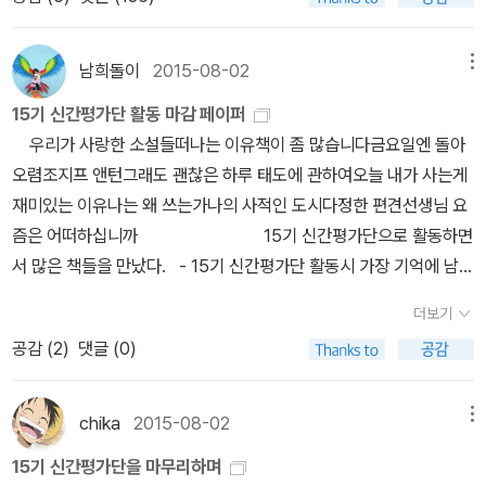
면서 슬픔에 젖을 때마다 불가항력적인 죽음을 어떻게 받아들이며 살
정을 미치지는 않습니다. ========================
가 조인성이 출연한 드라마에서 조연으로 나왔던, 이 아이 연기를 참
을 뒤집어쓰고 침묵 속으로 들어갔다. 다시 공사 현장 일을 다녔다. 탯
란 양털구름이 거의 움직임 없이 떠 있었다. 그 아해 풀 밭에 흩어져
아가야할지 고민한다. 순연한 흐름으로 죽음을 수용하며 남은 자들을
======================================
잘하는 구나.하고 눈도장을 찍었던 아이돌 그룹의 소년과 소녀의 사
속 같은 눈길을 걸어 새벽 첫차를 탔고 밤 깊어 귀가할 때 다시 눈이
있는 우리는 도시의 거무죽죽한 쓰레기 같았다. 우리는 풍경을 더럽
배려하는 넉넉한 사랑은 전하지 못하더라도 불평을 늘어놓기보다는
=============================== 1. 간단한 소
남희돌이
2015-08-02
메뉴
진이 띠지로 둘러져 있었다. 한창훈이 처음 쓴 시나리오 운운 영화의
내렸다. 지금은 눈 내리는 호숫가에 머물고 있지만 세상 어느 곳인들
히는 존재였다. 바닷가에 흩어져 있는 정어리 통조림이나 종이봉투처
푸념을 거두고 현실을 받아들이는 일부터 실천하며 지낸다. 동생
개 및 하고 싶은 말을 남겨 주세요.2. 최근 작성한 리뷰 주소를 남겨
원작 운운. 띠지는 넓었고 아이들은 예뻤다. 그 띠지 덕분에 나는 <순
춥지 않은 곳 있겠는가. 더 살고 골똘히 궁리하다보면 살아가는 방법
15기 신간평가단 활동 마감 페이퍼
럼. <조지오웰의 나는 왜 쓰는가>9쪽 형의 별명은 '여수의 이외수'였
이 태어난 지 오래지 않아 아버지는 서른 중반에 서둘러 이승을 뜨고
주세요. (리뷰 주소를 남기지 않을 경우 선정에서 제외됩니다. 반드
정>이 참 소년소설 스러울 것이라고 생각하고 책을 읽기 시작했다.
한구석쯤은 들여다볼 수 있을 것이리라. 그러고 보면 나는 세상을 좀
우리가 사랑한 소설들떠나는 이유책이 좀 많습니다금요일엔 돌아
다. 성능 좋은 세탁기에다 빨아도 제 색깔로 돌아갈 것 같지 않을 정도
말았다. 무엇이 그리 급하였던지 가을걷이를 끝내고 동네 어귀의 다
시 '가장 최근' 리뷰가 아니어도 됩니다.)3. 15기 신간평가단으로 활
주인공들이 고딩이었다. 재밌게 읽었던 이순원의 <19세>가 언뜻 떠
앞당겨 살아버렸는데 어쨌거나 젊음이 끝나기도 전에 늙음을 기웃거
오렴조지프 앤턴그래도 괜찮은 하루 태도에 관하여오늘 내가 사는게
로 시커멓게 변한 외투에 떡이 진 머리카락, 땟국이 코팅을 한 얼굴,
리에 짐을 부리고 앉아 막걸리 한 순배를 돌리다 쓰러져서는 일어나
동하셨나요? (예/아니오)4. <에세이> 분야 파트장으로 지원하시겠
올랐다. <19세>의 주인공도 순정을 가진 소년이었다. 순정이 향한
려보는 것이 소설가의 팔자라고 생각하는 게 그 이유이다. 그런 시간
재미있는 이유나는 왜 쓰는가나의 사적인 도시다정한 편견선생님 요
새카만 매니큐어를 바른 듯한 손톱, 구멍난 신발의 인물이었다. 사람
지 못하였다고 한다. 동네 어른들은 아버지가 선하여 이를 시샘한 염
습니까? (예/아니오) ==========================
방향이 다를 뿐. 한국 소설을 읽은지가 얼마나 되었는지 기억이 나지
대를 지나면서 무엇을 배웠느냐고 물어오면 이렇게 대답한다. '아름
즘은 어떠하십니까 15기 신간평가단으로 활동하면
들이 흔히 이르기를 거지라 했다. 거지라면 직업의식은 아주 희박했
라대왕이 서둘러 아버지를 데려간 것이라 둘러댔다. 아버지 빈자리를
======================================
않는다. 대화에 끼려고 정유정의 책을 몇 권 읽은 것이 다다. 라고 쓰
답게 늙는 방법을 찾아야 한다는 것.' 그런 나는 찾았을까?(165~166
서 많은 책들을 만났다. - 15기 신간평가단 활동시 가장 기억에 남았
다. 담배를 구걸하기는 하는데 누가 세 개비를 줘도 한 개비, 한 갑을
채우며 생업에 뛰어든 어머니는 물리적·시간적 한계를 넘어서는 실천
=============================신청 기간 : 8월
고 보니 잡았는데 금방 읽혀서 장강명 책도 읽었구나. 아, 이기호와 천
쪽) '개그콘서트'를 보면 '고집불통'이라는 코너가 있었다.거기 유행어
던 책과 그 이유 [조지프 앤턴] 살만 루슈디 평전이다. 남의 일대기,
줘도 포장을 벗기고 딱 한 개비만 받았다. 기호품만 그런 것이 아니었
력으로 한 집안의 생계를 유지하기 위한 책임과 의무를 다하느라 고
20일~9월 6일지원하시기 전에 모집 공지글을 꼭 읽어주세요. 타 분
더보기
명관의 신작도 읽었네.그래봤자 외국문학과의 비율을 생각하면 안 읽
가 '그건 난 모르겠고~'였다.그 버전으루다가 한창훈이 왜 쓰는지 그
즉 평전을 잘 안 읽는데 문학가의, 그것도 신념 있는 문학의 대가인 살
다. 풀빵도 한 개, 붕어 빵도 한 개, 오뎅도 한 개, 오직 하나씩만 받고
단한 시간을 보내야 했고 슬하의 남매 역시 농사를 거들며 자립할 힘
야와의 복수지원이 불가능합니다. 15기 <에세이> 분야 신간평가단
공감 (
2
)
댓글 (0)
어 온 것이나 다름 없기에 안 읽었다고 생각하고 있었구나. <순정>을
건 난 모르겠고,'왜 사냐건 웃지요.' 할 도리밖에~. 이 책의 표지 일러
만 루슈디의 평전이라읽었다. 처음엔 두툼한 책에 주춤하며, 그래도
마너지는 돌려주었다. '혹시 숫자를 하나 이상은 못 세는 것 아니
을 길러야 했다. 어느 한쪽이 빠진 부분을 채우는 일이 쉽지 않음을 일
은 이런 책들을 읽었습니다. :)아래 도서들에 관심이 가신다면 에세이
읽고 병이 도지는 것을 막지 않아야 겠다는 생각을 했다. '저는 이 사
스트가 돋보인다.책 중간에 나오는 따님 이름이 단하인걸로 봐서 그
끝까지 읽어주마~ 하며 억지로 조금씩 읽어나갔는데초반의 이야기
요?' 이렇게 물으면 웃는 듯 못 들은 듯 그런 얼굴을 했다. 그러니 거
찍부터 알아서인지 타인에게 기대지 않고 스스로 해결하는 자기관리
분야에 지원해주세요.
람들을 잊지 못했습니다. 너무도 깊고 짙은 사랑과 우정을 보여주었
'한단하'인가보다.그림을 잘 그렸는지 못 그렸는지 판단할 깜냥은 아
부터 소설 못지 않은 흡입력을 자랑하며나를 이끌고 들어갔다. 언어
지가 아니었다. 스스로 그러한 사람이었다. 그냥 자연인 말이다. 주로
chika
2015-08-02
메뉴
능력은 조금씩 쌓여갔다. 살다 보면 우리네 삶이 최적의 선택과 결
기 때문입니다.' 는 작가의 말처럼 나 또한 <순정>에서 너무도 깊고
니어 주시고,그림이 따뜻한 것이 책과 잘 어울린다.좋다. 이쯤에서 접
의 마술사가 끌어들인 그 자신의 인생은 어떤 흥미진진한 소설 보다
남산동 시장통과 봉산동 어름을 다니거나 서 있거나 했다. 그는 모든
정보다는 불가항력적인 결정대로 의도하지 않은 방향으로 흘러가는
15기 신간평가단을 마무리하며
짙은 사랑과 우정을 읽어버렸다. 여러 권 사서 좋은 사람들에게 눈 맞
어야 하는데, 구구절절 사설이 길다.'정미조'의 '개여울'이 듣고 싶은
도 더욱 자극적이고이채로웠다. 이민자로서의 삶이었지만 나름의 정
것을 보기만 했다. 지나가는 사람들, 구름, 바다, 식당 간판, 양파가 쌓