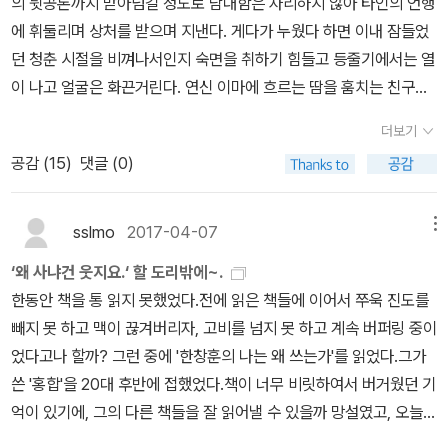
의 뒷공론까지 받아넘길 정도로 담대함은 자리하지 않아 타인의 언행
을 싫어하는 내가 뉴욕의 이야기가 아니라 비릿한 내음이 가득한 거
도 모른다. 그래서 세상의 모든 독자는 소설을 통해 한줌 위로를 받는
있는 근간이 있어야 섬에서의 일상을 이어갈 수 있을 것 같다. 익명의
가장이었던 거다. 그뿐만 아니라 누구라도 그런 우선순위가 정해질
에 휘둘리며 상처를 받으며 지낸다. 게다가 누웠다 하면 이내 잠들었
문도와 여수의 이야기가 더 재미있게 느껴진다. 그들과 똑같은 삶을
다. * 알라딘 공식 신간평가단의 투표를 통해 선정된 우수 도서를 출
도시 생활에 염증을 느끼고 섬에 왔다가 며칠을 보내다 밀려드는 고
것 같다. 그의 글쓰기의 이유는 이렇게 원고료와 함께 남을 누르고 올
던 청춘 시절을 비껴나서인지 숙면을 취하기 힘들고 등줄기에서는 열
살지는 않았지만 그와 비슷한 삶을 살아가는 사람들을 만나고 함께
판사로부터 제공 받아 읽고 쓴 리뷰입니다.
독을 달랠 길이 없어 도심으로 회귀하는 이들이 흔하다. 섬으로 들어
라서는 종자는 되지 말아야겠다는 생각에서 이기도 하다. 주변의 기
이 나고 얼굴은 화끈거린다. 연신 이마에 흐르는 땀을 훔치는 친구에
어우러져 웃고 울며 살아가고 있기 때문은 아닐까... 라는 생각도 해
왔다 섬을 떠나는 사람, 평생 섬을 지키며 사는 사람, 욕망을 찾아 도
록을 남기기 위한 것도, 그 시절의 이야기를 하고 싶은 것도 그가 글을
게 갱년기 티 나게 한다 했던 말이 무색할 정도로 갱년기 증상에 시달
본다. 몇년 전, 한창훈의 향연이라는 제목을 달고 세상에 나온 책을
시로 나갔다가 섬으로 회귀하는 사람들의 일상성이 갖는 비문학적 삶
더보기
쓰는 이유가 된다. 사실 이유야 세다 보면 더 많을지도 모르지만, 그
리고 있다. 이래서 눈에 보이는 현상만으로 일상을 가늠하고 진단하
읽으며 그저 허허거리고 낄낄거리며 읽었으면 됐지,라는 말을 써 놓
하나하나가 문학을 키우는 질료라는 말에 공감하며 경험의 소중함을
공감 (
15
)
댓글 (0)
이유를 감당하는 숫자가 중요하게 들리지는 않는다. 그건 이 산문에
지 말라고 한 모양이다. 노화의 진행과 더불어 회복탄력성은 떨어지
았다. 아마도 나는 그런 삶도 있을 수 있는거겠지,라며 한편의 드라마
일깨운다. 욕 안 듣고 살 수 있는 직업을 생각하던 중 예술가를 떠
서 그가 말하는 그 섬 이야기를 들을수록 분명해진다. 이상하게도, 소
고 기억력은 가물가물하면서 예전 같지 않다는 말 대신 메모지를 곁
를 시청하듯 그렇게 글을 읽고 말았을 것이다. 그들의 삶이고 그들의
올렸던 작가는 그 중에서도 타자를 이해하고 그들의 삶에 관심을 기
설을 읽으면 작가는 '소설가'로 보인다. 그런데 소설가가 쓴 산문을 읽
에 두고 산 지 이태가 지났다. 평균 수명이 늘어나 길어진 노년에
sslmo
2017-04-07
메뉴
체험이고 그들의 마음일뿐이라는 방관자와 같은 입장이었다는 것은
울이며 서술하는 소설가를 생각하고는 좋고 감동적인 것을 잘 쓰면
으면 '그냥 한창훈'으로 보인다. 섬사람들과 어우러져 살아가는 모습
건강은 여생을 잘 보낼 수 있느냐를 결정짓는 바로미터로 작용한다.
그 당시에는 깨닫지도 못했던 것이다. 지금 다시 한창훈의 산문을 읽
되겠다고 토로했다. 글 쓰는 기교보다는 어떻게 살아야 하는지 궁리
‘왜 사냐건 웃지요.‘ 할 도리밖에~.
에서 섬마을 아저씨 같은 인상을 풍긴다. 그의 글에서 종종 등장하는
지인들이 불귀의 객이 되어 이승에서는 다시 볼 수 없는 일들이 늘어
어보니 '글을 쓴다는 것은 기교를 부리는 기술의 화려함을 보여주는
하며 시선을 주변인들에게 돌렸는지도 모른다. 가난과 추위가 시인의
한동안 책을 통 읽지 못했었다.전에 읽은 책들에 이어서 쭈욱 진도를
섬사람들의 일상과 사연은 그의 글의 배경이나 소재가 되기도 한다.
나자 죽음이 멀리 있는 게 아니라 가까이 있음을 깨닫는 시간이 늘어
것'이 아니라 '삶의 진솔함이 유머와 해학을 담고, 때로는 눈물이 쏙
길라잡이 역할을 한 것으로 보이는 유용주는 시로써 자신을 구원하고
빼지 못 하고 맥이 끊겨버리자, 고비를 넘지 못 하고 계속 버퍼링 중이
항구를 기점으로 떠나는 사람들과 섬으로 들어오는 사람들을 보며 그
난다. 타인의 시선보다는 자신의 눈으로 스스로를 들여다보며 솔직해
빠지는 슬픔과 고통을 품고 있는 아름다움이라는 것을 문자로 보여주
자 했던 것을 넘어 상처 입고 살아가는 영혼들을 구원하려 했는지도
었다고나 할까? 그런 중에 '한창훈의 나는 왜 쓰는가'를 읽었다.그가
들 삶의 안녕을 기원하게 된다. 그가 태어난 줄기로 이어진 친척들의
지는 순간은 그리 흔치 않다. 지나고 보면 역할에 걸맞은 가면을 쓰고
는 것'이라는 생각을 하게 된다. 그래, 글이란 정말 진심이 묻어나야
모른다. 물질적인 산술적 잣대를 대지 않는 교원대 졸업생을 아내로
쓴 '홍합'을 20대 후반에 접했었다.책이 너무 비릿하여서 버거웠던 기
생과 사를 들을 때면 사람 사는 게 다 이런 건가 싶어 애틋하고 서글퍼
그에 부합하는 행동으로 생각을 유폐하는 시간이 많았다. 속력을 내
하는 것일거다. 한창훈이라는 작가가 왜 쓰는가에 대한 답을 찾는 것
맞은 시인의 지난한 삶은 신산함을 넘어선다. 무력감에 젖은 청년에
억이 있기에, 그의 다른 책들을 잘 읽어낼 수 있을까 망설였고, 오늘에
지기도 했다. 그가 글로 교류하며 인연 맺어온 문인들과의 에피소드
며 사느라 방전된 에너지를 불어넣을 때를 놓치고 살던 저자는 길 위
이 이미 내게는 큰 의미를 품고 있지 않게 되었다. 내가 글을 읽는 이
게 ‘관촌 수필’로 살아갈 힘을 줘 힘들 때마다 꺼내어 읽는다는 조문객
이르렀다.이 책의 원조 격인 '향연'이 좋다더라는 사람도 있었고, 누군
는 내가 알지 못하는 세상의 단면을 보는 것 같아 흥미로웠는데, 그들