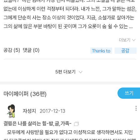
들려주는 그의 살가운 집안 얘기들은 읽는 동안 한 여름의 바다처럼
있어야 한다고 생각한다. 박상미의 [나의 사적인 도시]를 읽다가 그녀
서 깨닫게 되는 작은 깨달음들, 그것을 나는 차마 외면할 수 없었다.
목들과 교유하고 소통하는 현장을 생생하고 역동적으로 담아 평범함
없는데 이상하게 이런 걱정부터 되더라. 내가 느낀, 그가 말하는 섬은,
빛이 나고 겨울 바다처럼 고요하기만 했다. ​​​그의 얘기에는 그가 소설
의 사적인 일기같은 메모들이 왜 내게 유의미한 것인가에 대한 생각
내 일인 양 아팠다. '상상보다 앞서 나간 현실이 얼마나 많은가. 그들
이 변주한 또 다른 삶의 진수를 보여준다. 음식 솜씨가 좋은 방이 이모
그에게 단순히 사는 장소 이상의 것이었다. 지금, 소설가로 살아가는
가로만 활동했던 얘기만 있었던 것은 아니다. 한때 그는 포장마차를
을 정리해보려고 할 때 그것을 자꾸만 뒤로 미루려고 한 이유는 '생
이 없다면, 그런 모습이 없다면 자본의 확대재생산 속도를 늦춰줄, 도
가 고향으로 돌아와 식당을 열고 주린 돈벌이보다는 배고픈 이들의
그의 삶에 많은 부분 바탕이 된 곳이며 그가 오롯이 숨 쉴 수 있는 곳
운영하는(운영하기 보다는 장사를 하는) 주인이었고 바다를 오가는
각'이라는 걸 해야하기 때문이었다. 좋은 글이 내 안에 들어와 어떤 뜻
시와 비도시의 균형을 맞춰줄, 사람이란 그렇게 독하고 모진 것만은
배를 채워줌으로써 가출한 아들이 어디에서든 굶지 않고 살아갈 수
이 아닐까 하는 생각이 그의 삶의 자취를 같이 밝아가는 동안 이어지
어부도 되었다가 단출한 배를 모는 선원도 되어 그의 나이테를 만들
으로든 유의미한 글이 된다는 것은 나 자신의 것으로 글을 받아들여
아니라는 것을 보여줄 이 어디 있겠는가. 나는 쓰기 시작했다. 섬의 딸
더보기
있길 바라는 모정은 선업을 쌓게 하였다. ‘기다리면 올 것은 온다. 견
곤 했다. 그가 글을 쓰는 이유를 답해줄 것처럼 제목에서부터 말하고
었다. 그때 만났던 그의 지인들은 그에게 좋은 영양분을 주어 글을 쓰
야 하는데 그러기 위해서는 기본적으로, 깊이를 따질 수 없는 얕은 것
들이 어떤 식으로 위기를 넘겼는지, 어떤 형식으로 지리적 천형과 운
디느냐 못 견디느냐의 차이뿐이다.’ 진정성은 감동으로 돌아오는 것
공감 (
5
)
댓글 (0)
있지만, 굳이 그 답은 필요 없었는지도 모른다. 그의 이야기를 듣는 순
게 해주었고, 그는 그 모든 것들을 그냥 바다 속에 흘려보내지 않았다.
일지라도 '생각'이 있어야 하는데 그런 노력조차 귀찮아하는 게으름을
명의 굴레를 이겨냈는지, 숨은 마음과 유쾌한 말을 적어나갔다. 죽음
이라 일깨워주기라도 하는 듯 그 아들은 한식 조리사로 돌아와서는
간, 삶이 녹아든 시간과 경험이 그의 모든 글에 그대로 녹아있었을 것
그가 포장마차에서 참새를 굽기 위해 연탄불을 피웠던 것처럼 그의
피우고 싶어하고 있다. '글쓰기란 얼마나 어려운가. 그놈의 생각이란
과 삶이 한 쾌에 엮여 있는 것. 울음과 웃음이 한 장소 같은 시간대에
자신의 일을 스스로 개척해보고 싶었다고 말하였다니 부모 의존형인
을 저절로 알게 되기에 말이다. 바다와 바람 외에는 모든 결핍의 장소.
삶의 모든 것이 불쏘시개가 되어 글 속에 피어나고 있다. 그래서 그런
5편 더보기
걸 해야 하니까'라고 엘리자베스 하드윅의 글을 옮겨놓은(239) [나
뒤범벅되는 것. 자신이 떠나는 자리에 웃음소리 돋아났다면 그 인생
청춘들과는 다른 모습이었다. 술과 낚시를 좋아하던 방이 이모부와의
이별과 쓸쓸함만큼은 풍족한 곳. 사람도 섬을 닮아버린다. 각자 독립
지 에세이를 읽는 동안 이토록 재미있었던 적이 없었다. 그렇구나, 소
의 사적인 도시]를 읽으면서 자신의 사적인 체험과 생각들이 오묘한
도 괜찮은 인생 아니겠는가.' (p.294) 비가 예보되어 있는 오늘, 여전
소통은 일상 속 의미를 찾아가는 즐김으로 섬 생활에 윤기를 더하였
된 고립이다. 그렇게 서로가 서로의 풍경이 된 채 달이 가고 해가 바뀐
설가가 쓰는 에세이란 이런 것이라며 모처럼 나는 정말로 좋아하게
조화를 이뤄 탄생한 소설가의 글이라는 것이 얼마나 위대한 것인가,
히 비는 내리지 않고 한여름인 양 무덥다. 타들어가는 농작물을 보며
쓰기
마이페이퍼 (36편)
다. 결핍을 견디며 사는 법을 터득한 이들은 필요 이상을 소비하
다. 섬을 고독을 가족으로 받아들이지 못하면 견디기 힘들다. (80페
될 작가를 만나 설레게 되었다. 그가 앞으로 내 놓은 얘기는 또 얼마나
를 다시 생각해보게 된다. [한창훈의 나는 왜 쓰는가],와 박상미의 [나
불기운에 데인 양 아프지 않은 사람은 농부가 되지 못한다. 철썩이는
지 않아도 살아가는데 지장이 없음을 안다. 권력의 중심 ‧ 과잉된 욕망
이지) '글을 왜 쓰는가?'라는 질문에 그는 원고료 때문이라고 서슴없
짙은 바다 냄새를 몰고 올까. ​
의 사적인 도시]를 연달아 읽으면서 두 권의 책을 따로 떼어놓지 못하
파도를 보며 망망한 외로움을 느끼지 않는다면 어부가 되지 못한다.
자성지
2017-12-13
메뉴
의 도시와는 떨어져 지내지만 더딘 변화를 미덕으로 여기며 살아온
이 말했다. 아, 이 얼마나 솔직하고 직선적인 대답이란 말인가. 당연하
는 것은 두 작가의 글이 내게는 글을 통해 드러나는 하나의 '진심'이라
결국 소설을 쓰는 작가는 세상의 모든 삶을 아파해야 한다. 소설가의
항구 주변에 깃들어 사는 이들의 삶은 질박한 사람들의 실재하는 풍
지. 돈이 되는 글쓰기를 하며 생활을 이어가야 하는 건 전업 작가의 가
결핍은 나를 살리는 힘-밥,글,가족-
는 것이 느껴지기 때문이라고 말하고 싶다. 하지만 조금은 얄궂게도
숙명은 아파하는 모든 인생에 경배하는 일이다. 어쩌면 직접 세상을
경으로 꿈틀거렸다. 끝도 모를 수평선을 말없이 바라보며 침묵을 견
장 우선시되는 조건이 아닐까. 본인의 삶도 영위해야 하지만 딸의 아
모두에게 사랑받을 필요가 없다고 이성적으로 생각하면서도 지인
새침한 듯 예술을 이야기하고 있는 뉴요커의 이야기보다는 - 비린 것
사는 본인보다 지켜보는 소설가가 더 아파하는 것이 우리네 인생인지
디고 거대한 파도와 강풍을 감내하는 상황이 벌어질 때도 고립할 수
빠 노릇도 해야 하니까. 그는 소설가 한창훈이기에 앞서, 아버지이고