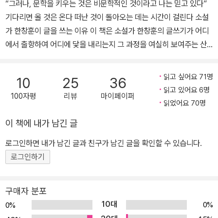
“그러나, 문학을 키우는 것은 비문학적인 것이라고 나는 믿고 있다”
전설』 『제주선비 구사일생 표류기』 등을 출간했다.
내가 선생께 배운 것은 글 쓰는 기교가 아니라 삶을 궁리하는 방법이
기다리면 올 것은 온다 떠난 것이 돌아오는 데는 시간이 걸린다 소설
었다. _「삶을 궁리하는 방법」에서
가 한창훈이 글을 쓰는 이유 이 책은 소설가 한창훈의 글쓰기가 어디
에서 출항하여 어디에 닻을 내리는지 그 과정을 여실히 보여주는 산
“친구도 없고 장난감도 변변찮은 시골 아이를 가만히 보고 있으면 자
문집이다. 한창훈의 작품을 두고 바다와 섬, 항구 사람들의 질펀한 삶
신의 상처를 가지고 논다. 무릎이 까지면 자꾸 만져보고 딱지가 앉으
의 애환을 빼면 설명하기 어렵듯이, 이번 산문집 역시 한창훈 문학의
읽고 싶어요 71명
10
25
36
면 그 딱지를 뜯어내며 혼자 논다. 시라는 게 바로 그것이다.” _「끝까
시원인 거문도와 여수, 부산 등지에서 작가가 고락을 함께했던 사람
읽고 있어요 6명
100자평
리뷰
마이페이퍼
지 미워할 수 없는 사람」에서
들과 친척들, 그리고 선후배 문인들과의 진하고 짠한 추억을 생생하
읽었어요 70명
게 풀어낸다. 이 책에 등장하는 인물들과 장소는 한창훈에게 언어를
이 책에 내가 남긴 글
아비의 구멍을 통해 들어간 반쪽이 나머지 반쪽을 만나 습하고 따뜻
가르치고 더러는 소설을 쓰지 않으면 못 배길 정도로 정서를 나누었
한 동굴에서 여물었다가 어미의 구멍을 통해 세상에 나왔고 평생 구
던 창작의 원천이다. 치열한 삶의 현장에서 만난 모든 이가 자신의 소
로그인하면 내가 남긴 글과 친구가 남긴 글을 확인할 수 있습니다.
멍을 통해 흘리고 먹고 말하고 듣고 풀고 빨고 짜고 쏟고 싸고 끼고 누
설 속 주인공이자 조연이며, 그런 점에서 그들은 글쓰기의 스승이자
로그인하기
는 행위를 하다가 마침내 땅에 구멍 하나 파는 것으로 끝나지 아니하
친구인 셈이다. 글쓰기는 기교가 아닌 삶을 궁리하는 방법 이 책에서
더란 말인가. 인생 자체가 구멍에서 시작하여 구멍으로 끝나는 거였
작가 한창훈에게 창작이란 곧 온몸으로 밀고 나가는 글쓰기임이 뚜렷
구매자 분포
다. _「구멍에 대하여」에서
하게 드러난다. 한창훈은 섬에서 나고 자라 외진 곳을 떠돌며 변방의
10대
0%
0%
말을 먼저 익혔고, 변방의 사람들과 부대끼며 글을 써왔다. 이는 도회