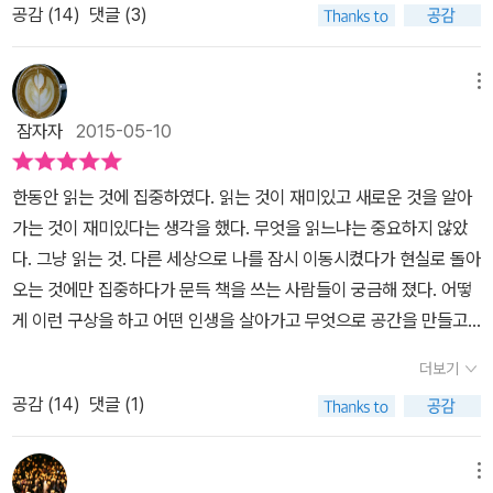
그는 인생이 얼마나 평안하고 즐거우면 타인의 아픔을 그렇게 말할
공감 (
14
)
댓글 (3)
믿는다. 한창훈은 그런 사람일 것이다. 삶을 쓰는 소설가. 때문에 소설
수 있을까, 왜 아침엔 울어서는 안 되는가? 그래서 그는 그들이 애써
과 산문은 다르지 않았다. 한창훈이라는 고유한 무늬가 문장 속에 있
알고 싶어하지 않는 당대 이야기로 그런 종자들을 불편하게 만들고
었다. 『한창훈의 나는 왜 쓰는가』는 글쓰기에 대한 책이 아니다. 삶
메뉴
싶기 때문이라고(13~14p) 했다. 거기엔 그 나름의 분노가 서려 있어
에 대한 책이다. 그가 사랑하는 바다, 섬, 그리고 사람들에 대한 각별
보인다. 또 어느만큼 읽어가다 보면 그는 이렇게도 썼다. 20대 중반,
잠자자
2015-05-10
한 애정의 표현이다. 그래서 더 친근하게 다가온다. 섬이라는 제한된
직업에 대한 궁리를 할 수 밖에 없었는데 회사에 취업할 능력도 마음
공간에서 그것과 하나 되어 살아온 삶으로 고독과 결핍을 아는 사람
도 없고, 투자비가 거의 들지 않으면서 세상에 대한 태도로 소설가를
한동안 읽는 것에 집중하였다. 읽는 것이 재미있고 새로운 것을 알아
이기에 말이다. 그 안에 글이 소설이 있고 문학이 포함될 뿐이다. ‘반
선택했다고(161p). 하지만 문제는 소설을 어떻게 쓰는지 몰랐다는
가는 것이 재미있다는 생각을 했다. 무엇을 읽느냐는 중요하지 않았
쯤 가라앉아 가는 배. 돌에 눌린 배추씨앗처럼, 익사 직전의 상태에서
것. 약간은 황당해 보이기도 하다. 소설가가 되기로 했으면서 소설을
다. 그냥 읽는 것. 다른 세상으로 나를 잠시 이동시켰다가 현실로 돌아
언어의 싹을 틔워야 한다는 의미에서 그것은 창작하는 이들과 닮았
어떻게 쓰는 지 모르다니. 하지만 그의 말이 맞기도 하다. 소설은 알아
오는 것에만 집중하다가 문득 책을 쓰는 사람들이 궁금해 졌다. 어떻
다. 노질을 하고 있는 이상 언젠가는 바닷가에 닿을 것이고 그러는 사
도 모르겠는 게 소설이다. 매번 새 소설을 쓸 때마다 미궁속을 헤메는
게 이런 구상을 하고 어떤 인생을 살아가고 무엇으로 공간을 만들고
이 배는 낡아진다. 결핍과 상처를 창작의 질료로 삼으라는 말은 맨 처
게 소설가들 아닌가? 단지 목표 의식만 뚜렸하다.어떻게 소설을 써야
사람을 그려가는 지 궁금해졌다. 그들은 어떤 삶을 살았기에 이런 글
음 누가 했을까.’ (106쪽) 파도를 이불 삼은 선원, 건설현장 잡부, 수
더보기
하지? 답은 바로 나왔다.잘 쓰거나 열심히 쓰거나.무엇을 써야하지?
을 세상으로 던져 놓았을까? 그리고 왜 글을 쓸까? 제목이 마음에 들
산물 가공 현장, 살아온 삶의 이력이 말해주듯 한창훈의 문장엔 생명
이것도 마찬가지.좋은 것을 쓰거나 감동적인 것을 쓰거나 그럼 됐다.
공감 (
14
)
댓글 (1)
었다. 궁금하던 차에 정말 딱 맞춤한 책을 만났다. 한창훈이 누군지도
력이 넘친다. 어쩌면 노동을 동반한 생명력이 한창훈 문장의 시원인
좋고 감동적인 것을 열심히, 잘 쓰면 되겠구나.('삶을 궁리하는 방법',1
모르고 그의 소설을 접해 본 적도 없다. 그리곤 문창과 교수님 정도로
지도 모른다. 바다와 섬은 그를 움직이게 만들었다. 누군가의 아버지
62p) 나는 이 책을 읽으면서 마음에 드는 단어 하나를 발견했는데 그
생각했다. 언제나 그렇지만 내 생각은 책의 내용을 따라가지 못한다.
메뉴
를 누군가의 남편을 데려가 버린 바다, 하루가 다르게 얼굴을 바꾸는