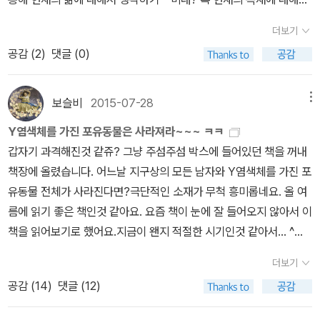
누며 이야기를 나눌 수 있는 시간마저 유기한 채 지내온 시간들을 복
각했는데 그의 글을 통해 '조지프 앤턴'이라는 이름으로 수십년을 살
서.. 잊지 않으려고 계속 이야기를 해야한다.. 귀여운 웹툰 만
원할 수 없기에 지금부터라도 구성원들의 어려움이 무엇인지 묻고 응
아야만 하는 이유에 대해, 작가의 삶과 사상의식에 대해, 자유에 대해
더보기
화. 무엇이 그녀들을 폭팔하게 하고, 몹쓸년이라 불리게 하는걸
대하는 가운데 소원해진 관계는 서서히 회복될 것이다. 신기정이 신
더 많은 생각을 하게 되었다. 그리고 그에 대해 많은 것을 알게 되면서
공감 (
2
)
댓글 (0)
까? 상빼의 그림은 참 좋아요. 가끔 글과 그림이 이해가 되지 않기도
하정의 죽음의 궤적을 좇아 외로운 삶을 끝낼 수밖에 없었던 인생을
그가 쓴 작품들이 궁금해지기 시작했고.그렇게 작가의 다른 작품들이
하지만..^^;; 마음에 드는 그림 그림외 읽은 책들 인테리어책 추리
연민하면서 진정한 애도를 시작한 것처럼…….
궁금해지기 시작한 것은 또 [다정한 편견]을 읽으면서이다. 손홍규 작
소설 소설 형식의 피카소의 일대기 시란 한마디로 뭐냐. .... 친구
보슬비
2015-07-28
메뉴
가의 소설들은 어떤 느낌일까. 무척 궁금해졌다. 물론 한창훈 작가의
도 없고 장난감도 변변찮은 시골 아이를 가만히 보고 있으면 자신의
다른 소설들은 이미 읽었기에 한창훈 작가에 대해서는 궁금증이라기
Y염색체를 가진 포유동물은 사라져라~~~ ㅋㅋ
상처를 가지고 논다. 무릎이 까지면 자꾸 만져보고 딱지가 앉으면 그
보다는 역시 글을 읽는 맛이 나는구나,라는 즐거움으로 책을 읽었고.
갑자기 과격해진것 같쥬? 그냥 주섬주섬 박스에 들어있던 책을 꺼내
딱지를 뜯어내며 혼자 논다. 시라는 게 바로 그것이다. 상처를 가지고
기대하지 않았다기보다는 왠지 예상이 되는 내용을 담고 있을 것 같
책장에 올렸습니다. 어느날 지구상의 모든 남자와 Y염색체를 가진 포
노는 것. 상처를 확인하고 상처에 집작하며 상처로 명상하며 상처로
고, 서평을 쓰기 쉽지 않을 것 같아서 기피하고 싶었던 책은 [오늘 내
유동물 전체가 사라진다면?극단적인 소재가 무척 흥미롭네요. 올 여
의미를 획득하고 상처로 지경에 이르는 것. 내가 창작을 시자갛게 된
가 사는게 재밌는 이유]와 [선생님, 요즘 어떠하십니까]이다. 이오덕
름에 읽기 좋은 책인것 같아요. 요즘 책이 눈에 잘 들어오지 않아서 이
것은 그로부터 한참 뒤엿지만 선생의 그 말은 오래도록 기억에 남았
선생님과 권정생 선생님의 이야기는 많은 이들이 익히 알고 있는 것
책을 읽어보기로 했어요.지금이 왠지 적절한 시기인것 같아서... ^
다. 글쓰기에 관하여 그림책
이고 나 역시 대강은 안다고 생각했지만 두 분이 직접 주고받은 편지
^;; 그리고 이거 19금이라는디 그래서 읽는것은 아니여유~~뭐 10
더보기
글을 읽는것은 또 완전히 다른 느낌을 주고 생각이 깊어지게 하고있
0% 부정은 못하겠지만... ㅋㅋㅋ ^^;; 그나저나 알라딘에는 1편
공감 (
14
)
댓글 (12)
다. 이 중에 가장 뻔한 이야기를 담고 있으리라 예상을 하며 굳이 글로
이 없고 3편만 2번 올려진것은 에러일까요? ^^ * 다음날 1권도 검색
읽고 싶은 생각이 들지 않았지만 읽는 순간 이야기속에 빠져들었고,
이 되네요. 이 페이퍼를 작성했을때, 정말 에러가 있었나봅니다. ㅋ