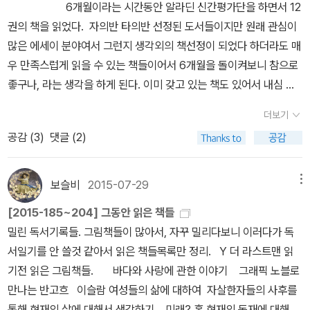
경우가 왕왕 벌어진다. 작은 개체인 점들이 모여 하나의 연결 고리인
6개월이라는 시간동안 알라딘 신간평가단을 하면서 12
추며 한 권씩 건네고 싶어졌다. 며칠 전 이 책을 받아 든 날도 그랬다.
데,왜 그런지 '그건 난 모르겠고~'일 뿐이다~.
체성을 놓지 않고 독특한 분위기를 구축한 작가.이방인이라 느꼈지만
인 좌판, 메리야스, 신발, 양말, 아이스크림, 건전지, 버스, 택시, 오토
선으로 이어져 크고 작은 영향 아래 놓여 또 다른 파장을 불러일으켜
권의 책을 읽었다. 자의반 타의반 선정된 도서들이지만 원래 관심이
마음이 왔다 갔다 하는 그 짜릿한 느낌들이 저녁 무렵의 공기 속에 그
삶의 주체를 똑바로 세우고, 문학에 있어서만큼은 이방인이 되기를
바이, 그리고 또 무엇이든, 어쩌면 아주 많은 수를 눈으로 채워야만 하
은폐된 진실을 규명하려는 움직임으로 이끌기도 한다. 아버지 손에
많은 에세이 분야여서 그런지 생각외의 책선정이 되었다 하더라도 매
득했다. 그도 그녀들도 다 슬픈 날이었을 것이다라고 생각해야 마음
거부한 작가.꼿꼿한 그의 정신이 책의 곳곳, 그의 인생에서 느껴져서
는 형벌을 받은 사람일지도 몰랐다. <한창훈 나는 왜 쓰는가> 24쪽
이끌려 들어온 이복동생의 돌연한 사고사는 점점이 떨어져 있던 이들
우 만족스럽게 읽을 수 있는 책들이어서 6개월을 돌이켜보니 참으로
이 편했다. 늘 그랬겠지만, 더 그런 날. 우울하다며 웃을 수 있는 그런
때로는 눈을 반짝이며, 때로는 존경하는 마음으로 읽게 되었다.
두 책을 들춰 보며 이런 생각이 들었다. 글이든 음악이든 정치든 밑바
을 하나의 선으로 결박하여 인간의 품위를 짓밟고 만다. 고립된 섬처
좋구나, 라는 생각을 하게 된다. 이미 갖고 있는 책도 있어서 내심 다
감정들이 물오른 가지 끝에 도톰하게 얹혀져 있었다.
- 15기 신간평가단 도서 중 내맘대로 좋은 책 베스트 5 1. [조
닥 감성을 가진 사람만이 잘 쓸 수 있고 잘 할 수 있는 것. 그런 의미에
럼 찍힌 작은 점에 지나지 않았던 동생의 죽음은 생전에 잘해주지 못
른 책이 선정되기를 바랐던 적도 있지만 그것은 오로지 책을 두 권 갖
지프 앤턴]2. [나의 사적인 도시] 미술전공 작가여서 그런지 색다른
서 그녀에게 오늘의 선곡을 바친다. 'hang me oh hang me'
더보기
하였다는 부채감에서 시작된 동생의 죽음을 추적하던 중 죽음의 단서
게 된다는 이유만으로 피하고 싶었던 책이었지 책 그 자체만으로는
시선으로 뉴욕을 바라보는 태도가 좋았다. 깊이 있게 뉴욕을 체험한
https://youtu.be/ZTzH4he7hP8
공감 (
3
)
댓글 (2)
를 찾아 나섰다. 단기간에 목돈을 만질 수 있다고 사회적 약자를 유
이달의 도서로 선정하고 싶은 책들이었고 개인적으로 선물을 할 수
것만 같은 느낌이 들었다.3. [그래도 괜찮은 하루]귀여운 토끼 베니
혹하여 하부로 삼는 구조망으로 연결된 먹이사슬의 정점인 다단계 수
있는 책이 생겼다는 마음이어서 좋기도 했고. 아, 그러니까 다음에 신
덕분에 유쾌함을 잃지 않을 수 있었지만 사실, 구작가의 삶은 힘겨운
법은 서로에게 덫을 놓는다. 다단계 수법의 그물망은 독립된 개체의
간 평가단 모집이 있으면 또 신청을 하고 싶어진단 말이지. 다시 뽑아
보슬비
2015-07-29
메뉴
부분이 많았을 것이다. 어떤 상황에서도 희망을 놓지 않고 밝게 웃으
점조직들이 상부와 하부로 나뉘면서 하나의 선으로 이어져 서로를 잠
주리라는 보장은 없지만. 모든 책이 다 좋았지만 별 기대가 없었는데
려는 구작가에게서 힘을 얻는다.4. [책이 좀 많습니다]책벌레인 다른
[2015-185~204] 그동안 읽은 책들
식하는 연결고리에 지나지 않았다. 가학적인 폭력으로 피해의식을 부
예상외의 독서의 즐거움을 준 책들은 [조지프 앤턴] [오늘 내가 사는
많은 이들의 독특한 경험을 엿볼 수 있어서 좋았다.장서가의 여러 형
밀린 독서기록들. 그림책들이 많아서, 자꾸 밀리다보니 이러다가 독
추기며 자유롭게 숨 쉬고 뜻한 대로 움직이며 살아갈 힘까지 앗아가
게 재밌는 이유] [나는 왜 쓰는가] [다정한 편견] [선생님, 요즘은 어
태가 소개되어 있었는데 책을 대하는 각자의 태도가 다르기도 하고
서일기를 안 쓸것 같아서 읽은 책들목록만 정리. Y 더 라스트맨 읽
버린 악인들의 행동은 거대한 자본의 힘에 굴종하여 기생하는 삶을
떠하십니까] 를 꼽을 수 있을 것 같다. 악마의 시를 읽어보지도 않고,
이야기도 달라서 재미있게 읽었다. 5. [우리가 사랑한 소설들]나와 같
기전 읽은 그림책들. 바다와 사랑에 관한 이야기 그래픽 노블로
잇는 선들의 법칙이었지만 이들은 하나의 연결고리로 유대하고 연대
그러니까 살만 류시디라는 작가에 대해 그닥 잘 알지도 못하고 있을
은 책을 읽었더라도 다르게 혹은 좀 더 깊이 있게 읽은 이동진, 김중
만나는 반고흐 이슬람 여성들의 삶에 대하여 자살한자들의 사후를
하여 공공의 선을 실현하는 일에는 실패하였다. 가족이 함께 밥을 나
뿐더러 그의 사적인 생활을 적은 자서전은 내게 큰 의미가 없다고 생
혁의 시선을 느낄 수 있었다.
통해 현재의 삶에 대해서 생각하기 미래? 혹 현재의 독재에 대해