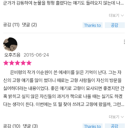
연 고민 좀 해봐.'(164) 결국 김수영의 말처럼, 온몸으로 밀고나가는
한다. 적어도 한창훈 작가는 자신이 궁리한 것 중 하나는 지키고 쓰
군가가 감동하여 눈물을 펑펑 흘렸다는 얘기도 들려오지 않는데 나는
한 듯한 느낌도 드는데, 유머스러운 글 속에서 단어 하나나 글 한 문장
글이 아니고서는 글로 살아남기 힘들다는 것이다.박남준에 대해 쓸
는 것 같다. 그것은 좋고 감동적인 것을 열심히 쓰는것. 작가가 그럴수
지치지도 않고 몇 년째 블로그를 이어오고 있는 것이다. 그렇다면 내
으로 인생의 행복과 아픔을 표현하는 문학의 치명적인 매력을 보여주
더보기
때는 애정이 지나치다 못해 철철 넘친다. 박남준 시인을 두고 사람들
만 있다면 그도 꽤 성공한 작가겠다 싶다. 그렇다면 나의 궁리는 무엇
가 과연 인내심이 특출한 사람이었던가? 천만에 말씀이다. 나는 그렇
는 글을 보면 누군 왕년에 문학청년아니었던 사람 있습니까? 하면서
이 칭하기를풀잎 같고 이슬 같고 바람 같고 수선화 같고처마끝 빗물
인가? 내가 늘 작가들의 이런 글을 읽고자 하는 건 작가는 어떻게 쓰
공감 (
11
)
댓글 (2)
게 강한 인내심의 소유자가 아니다. '그렇다면 도대체 무엇 때문에?'
함께 대화하고 싶은 생각도 듭니다.사람들이 살아가는 모습을 적은
같고 나비 같고 눈물방울 같은 사람이라고들 합니다.그러니까 오십
는가를 알고 싶기도 하지만, 무엇이 작가로 하여금 글을 쓰도록 만드
라고 누군가 묻는다면 나는 할 말이 없다. 딱히 기억할 만한 중요한 것
글이아 사람살아가는 냄새를 맡을 수 있고 그 속에서 따뜻함을 발견
넘도록 홀로 스님처럼 지내며 시와 음악과 새소리, 매화를 동거인으
는가를 알고자 함도 있다. 예전엔 분노가 글을 쓰게 만든다고 생각했
을 기록하는 건 아니다. 읽었던 책의 좋았던 문장을 가려내어 언뜻 떠
메뉴
할 수 있는 글이 몇몇 있는데 <닻 주었던 자리>, <야무진 섬 처녀>,
로 두고 살고 있습니다.삶은 정갈하고 성품은 깨끗하고 몸은 아담하
다. 마침 박혜영 교수가 한 잡지에 '요즘 (우리나라) 문학작품을 읽어
오른 내 생각과 함께 기록하는 게 고작이고, 이따금 세상 돌아가는 이
<제사로 협박하는 여인>, <귀신은 있을까, 없을까> 등. 주로 자각 주
오후즈음
2015-06-24
고 버릇은 단순하고눈매는 깊고 손속은 성실한데다가 시서에 능하고
보면 조울증이나 자폐증에 걸린 작가들은 쉽게 볼 수 있지만 화가 난
야기나 시답잖은 내 과거를 들춰내는 게 전부이다. 더러 모르는 누군
위에서 살아가는 사람들의 모습에서 작가가 발견한 인생의 아름다운
음주는 탁월하고 가무는 빛나는 가인입죠.(233) 안현미를 극구 칭찬
작가들은 좀처럼 보기 어렵다(12p)'고 말했다고 한다. 그의 말대로
가로부터 얼마를 줄 터이니 서포터즈가 되어달라는 쪽지가 오기도 하
순간이나 감동스런 장면이라고 할 수 있을 것 같은 글들이 제법 많았
은비령의 작가 이순원이 쓴 에세이를 읽은 기억이 난다. 그는 자
하는 대목도 구성지다. 슬픔이 많으면 일찌감치 죽어버리거나살아남
(조울증을 포함한)우울증은 미국의 의료사회가 그것을 키워서 진료
지만 소심한 나는 '혹시 이러다 사기를 당하는 게 아닐까' 걱정이 앞서
습니다.마지막으로, 이 책을 읽게 된 이유 중 하나는 저희 아이의 장래
신의 고향 얘기를 많이 썼더니 때로는 고향 사람들이 자신의 방문을
았다면 웃는 거 말고는 할 게 없다는 사실을 우리는 알고 있다.듣고 있
와 약의 판매고를 높이기 위함이라고는 하는데 그것이 사실이라면 작
단 한 번도 가타부타 대응한 적이 없다. 소설가 한창훈의 산문집 <한
희망이 작가이기 때문에 작가의 삶은 어떠하고, 어떤 마음을 가지고
싫어하더라는 내용이었다. 좋은 얘기로 고향이 묘사되면 좋겠지만 간
으면 기분 좋은 데 듣고 나면 공연히 쓸쓸해지는 그녀의 웃음소리는
가들까지 그것에 편승할 필요는 없을 것이다. 그렇다면 작가가 제대
창훈의 나는 왜 쓰는가>를 읽다가 문득 궁금했었다. 나는 왜 쓰는지.
글을 쓰는 지 알려주기 위해서였습니다. 이러한 점은 몇년 후 아이가
혹 밝히고 싶지 않은 자신들의 과거가 책으로 나올 때는 싫기도 하겠
이를테면웃음 직전의 침묵, 웃음 직후의 허전함, 그리고 웃지 않을 때
로 분노해야 할 것은 무엇인가? 조울증과 자폐증이 창궐하는 문학판
작가는 원고료 때문에 쓴다고 솔직하게 말한다. '짧은 질문은 긴 대답
좀 더 자라서 스스로 이 책을 읽으면서 깨닫게 하는 것이 가장 좋은 방
다는 생각이 든다. 이번에는 또 뭘 찾아 쓰려고 고향에 왔을까, 그런
의 고단함,그것들의 총화였다.(256) 유용주, 이정록 등속의 술꾼들
에 대한 분노인가? 아니면 사회의 갑질에 대한 부조리와 억압을 글로
을 요구한다'고도 했다. 또는 '왜 쓰는가'하는 질문은 '왜 사는가'와 같
법일 것이라 생각이 들지만, 우선적으로 제가 느끼고 아이에게 해줄
눈빛으로 자신을 볼 수 있을 것 같다. 그런데 그 고향에 살면서 고향
이야기는 많이 들었던 것이고, 새롭달 것도 없는데, 그이의 안현미 사
써 표현하는 게 작가의 제대로 된 분노일까? 박혜영 교수의 진단이
은 질문이어서 대답하기 부끄럽고 쪽팔리다고도 했다. 그러나 이 책
더보기
수 있는 것은 일단 소재에 관계없이 하루하루를 살아가면서 가지게
얘기를 쓰고 있다면 그는 어떻게 밖을 다닐까 걱정을 해 봤지만 한창
랑은 급기야 나를 안현미로 이끌었다.그의 시집을 주문한다. 삶의 비
맞는 것이라면 오늘 날 우리나라 작가는 너무 나약하다. 고작 작가가
의 내용은 독자가 제목에서 기대하는 그런 게 아니다. 예컨대 작가의
되는 느낌과 감동을 잊어버리지 말고 글로 쓰는 연습을 하는 것이 좋
공감 (
10
)
댓글 (3)