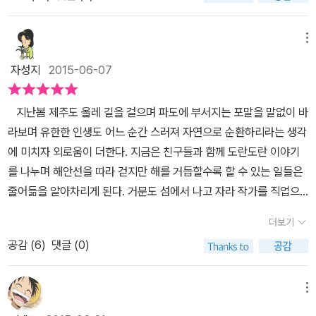
훈 작가의 에세이를 읽으면서 이토록 쿨 한 남자에게는 그런 걱정 따
애를 적확하게 바라본다는 것은 나쁜 일은 아닐 테지만 나를 보아 너
그렇게 밖에 할 수 없다니. 반대로 작가는 누구 보다도 건강해야 하
창작론이나, 작가론 등 어떻게 쓰고 어떻게 생활하는지 시시콜콜 말
을 것 같다는 생각입니다. 자신 주위의 거의 모든 것에 대해 글을 쓴
위는 필요 없겠다는 생각이 든다. 그동안 그의 소설만 읽은 터라 이토
무 서둘지 않아도 나쁘진 않았을 텐데어리고 영민한 여자가 현모양처
고 탄탄한 근육질로다져져야 한다. 제대로 분노할 줄 모르는 작가가
하는 책은 아니다. 오히려 작가 한창훈이 걸어온 삶의 단면, 그가 태어
작가의 책을 읽었기 때문에도 들은 생각이기도 하지만 결국 글도 계
록 쿨하고 시크한 남자였다는 것을 알게 된 것에 나도 모르게 웃으며
가 되기란 동서남북 이 천지간에서 얼마나 얼얼해야 하는 일인가 그
작가일 수 있겠는가? 나는 또 궁리해 본다. 끝으로 작가의 생활철학
메뉴
난 거문도와 여수와 광주와 부산, 대전을 거치며 만났던 사람들, 소설
속 써야 솜씨도 늘어나고 글을 쓰고 싶다는 생각도 간절해질 것이라
읽게 되었다. ​<한창훈의 향연 - 끝나면 수평선을 향해 새로운 비행이
럼에도 불구하고우리가 믿고 싶었던 행복을 얼음처럼 입에 물고 너도
이 마음에 들어 여기 적어 본다. 책의 날개에는, '사람을 볼 때 51점만
가로 등단하여 교류했던 문인들, 그가 읽었거나 썼던 책에 대하여 작
자성지
2015-06-07
고 느꼈기 때문입니다.
시작될 것이다>의 개정판으로 나온 이 책의 제목이 왜 [나는 왜 쓰는
곧 엄마가 되겠구나 무구하게 당도할 누군가의 기원이 되겠구나여러
되면 100점을 주자. 목마른 자에게 물을 주어야지 꿀을 주면 안 된다.
가는 진솔하게 쓰고 있다. 어쩌면 이 책은 '왜 사는가?' 묻는 독자들에
가]로 바뀌었는지 모르겠지만 아마도 그의 소설과 에세이 등의 글쓰
계절이 흘렀으나 나는 오늘도 여러 개의 얼음을 사용했고 아무도 몰
중요한 것은 진심 보다 태도이다. 미워할 것은 끝까지 미워하자. 땅은
대한 그의 대답일지도 모르겠다. '상금이 없었다면 신춘문예 응모를
지난봄 제주도 올레 길을 걸으며 파도에 부서지는 포말을 말없이 바
기가 여전히 이어지고 있기 때문이지 않을까 하는 좁은 소견을 가져
래 여러 개의 울음을 얼렸지만 그 안에국화 꽃잎을 넣었더니 하루 종
원래 사람의 것이 아니니 죽을 때까지 단 한 편도 소유하지 않는다.'
하지 않았을 것이다. 응모가 끝나면 후배는 집으로 돌아갈 예정이었
라보며 유한한 인생도 어느 순간 스러져 자연으로 순환하리라는 생각
본다. 만약 왜 제목을 이렇게 바꾸셨냐고 물어 본다면 그는 어떻게 대
일 이마 위에 국화향이 가득하였다 그 향을 써 보낸다 그저 얼얼하다
'말 많은 이들과 오랫동안 술좌석을 같이하다가 터득한 것으로 '새로
지만 나는 계속 그곳에서 살아야 했다. 겨울철엔 일자리 구하기도 어
에 미치자 외로움이 더한다. 지금은 친구들과 함께 도란도란 이야기
답할지 사실 눈에 좀 그려진다고 할까. ​​​혹여 소설을 어떻게 쓰는 것인
삶이(내간체, 부분) 여성의 삶은 참 초라하면서도 고단했다.힘겨우면
운 의미나 정보, 웃음, 그 외는 다물고 있자(297p)' 참고하면 사는데
려웠다. 내가 택한 곳은 지방 신문사였다. 응모하고 나서 기다리고 있
를 나누며 해안선을 따라 걷지만 해를 거듭할수록 할 수 있는 일들은
지 알고 싶어 이 책을 고른다면 크게 후회 하겠지만 분명 다 읽고 나면
서도 어쩔 수 없었고 슬프면서도 행복했다.그것을 이렇다 저렇다 말
두루 유용할 것 같다.
었고 머지않아 당선되었다는 소식이 왔다. 담담했다. 앞으로 살아야
줄어듦을 알아차리게 된다. 거문도 섬에서 나고 자라 작가를 직업으
그가 살고 있는 섬 밖에서 출렁이는 파도처럼 어떤 감정 하나는 분명
하지 않고 얼얼하다고 쓴 안현미는 그야말로 자신의 삶을 글로 드러
할 시간들, 짐작하지 못했던 것들이 돌발적으로 엄습해오는 미래만
로 삼아 뱃사람이라면 으레 행할 일련의 일들과 작품 활동을 병행하
건져 갈 것이라고 생각한다. 소설가가 소설을 쓴다는 것, 시인이 시를
낸 '온몸으로 밀고나간 시인'격인 셈인가? 강 옆에서 물이 다 지나가
더보기
무거웠다.' (p.173) 책에 소개한 작가의 일과는 단순했다. '새벽 기상,
는 이로 바다를 배경으로 질펀한 이야기를 늘어놓는다. 인심 좋은 작
쓴다는 것이 뭐 특별하겠는가. 작가가 글을 쓴다는 것, 그러니까 그의
기를 기다리는 사람처럼삐아졸라를 들아며 나는 내가 다 지나가기를
바람의 방향과 세기를 가늠하기, 담배 피우면서 그냥 있기, 원고 쓰기,
공감 (
6
)
댓글 (0)
가가 건네는 막걸리 한 사발 쭉 들이키며 일상의 일을 전하며 오늘과
말을 빌면 원고료를 받고 글을 쓰는 일은 너무나 당연한 일이다. 그는
기다릴 뿐(아버지는 이발사였고 어머니는 재봉사이자 미용사였다, 부
낚거나 뜯어온 것으로 국 끓여 밥 먹기, 책 읽기, 산책이나 생계형 낚
내일이 별반 달라질 것 같지 않은 일상이 융해되어 있다. 섬을 여행
남들이 돈을 주지 않는 일기는 쓰지 않는다고 했다. 남들이 일할 때 그
분) 이 책을 재미있게 읽은 것만으로도 책값은 충분한데, 안현미를 만
시하기, 그리고 사람들 이야기 듣고 있기'(p.109) 소설가보다는 어부
하다 보면 육지에서 보던 풍광과는 다른 고독이 묻어난다. 점점이 떠
메뉴
도 그 시간에 글을 쓰는 전업 작가이다. 우리가 생각하는 작가의 이미
난 것은 행운이다.책깨나 읽는다던 소리는 이제 말아야겠다.안현미를
를 직업으로 선택했어야 했는지도 모른다고 작가는 말한다. 책에서
있는 섬들처럼 바람이 불고 비가 거세게 내리면 한정된 공간에 고립