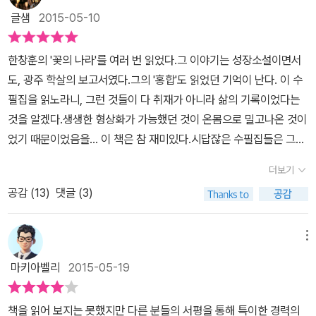
건 '궁리'라는 단어다. 사람으로 태어난 이상 어떻게 살 것인가를 궁리
그리고 상상력과 경험 역시 글을 쓰는 사람들의 범주를 짐작할 수 없
바다에서 삶을 퍼올렸다. 그것은 생활이자 소설이다. 그래서 한창훈
글샘
2015-05-10
하며 사는 게 맞는 것 같다. 뭐 본질적인 문제에 해답을 달겠다고, 사
다. 그리고 돌아본 나의 발자취는 치열한 삶보다는 안정된 것을 선호
이 쓰는 소설은 언제나 바다를 품었고 소설 속 인물들은 고단하고 외
느냐 죽느냐 이것이 문제라고 고민하는 햄릿형 인간 보다 어떻게 살
하고 작은 것에 행복을 모르며 무례하다 싶을 정도의 용기가 없다. 아
롭다. ‘상황을 담담하게 전달하는 언어. 견디는 자세가 아픔을 더 크
한창훈의 '꽃의 나라'를 여러 번 읽었다.그 이야기는 성장소설이면서
것인가를 탐구하고 연구하는 게 훨씬 인간다워 보인다. 그러니까 비
마도 읽는 사람과 쓰는 사람의 차이리라. 처음 글을 읽으면서 산문집
게 보여주듯이, 이를 악물로 웃음을 참는 자의 얼굴이 좌중의 웃음을
도, 광주 학살의 보고서였다.그의 '홍합'도 읽었던 기억이 난다. 이 수
굴하게 삶에서 한 발 물러서서 관망하지 말고, 상대적 박탈감 내지는
이라는 것을 잊었다. 아주 짧은 소설이라는 느낌이었다. 그러다 문득
유발하듯이, 언어는 냉정하게 정돈된 거라야 한다는 것을 배운 것이
필집을 읽노라니, 그런 것들이 다 취재가 아니라 삶의 기록이었다는
빈곤감에 우울하거나 일희일비 하지말고 그냥 잘 살려고 오늘도 어제
나는 지금 소설이 아니라 수필을 읽고 있는데, 하는 생각이 들었다. 배
다.’ (164쪽) 아는 것을 쓰는 것과 안다고 믿는 것을 쓰는 것은 다르
것을 알겠다.생생한 형상화가 가능했던 것이 온몸으로 밀고나온 것이
처럼 궁리하며 살았으면 좋겠다. 때로 그의 글이 나를 위로한다. 궁리
를 타는 노부부의 이야기에서는 눈시울이 뜨거워지고, 운동회의 쪽지
다. 한창훈이 쓰는 글은 전자이다. 제대로 문학을 배운 적 없는 사람이
었기 때문이었음을... 이 책은 참 재미있다.시답잖은 수필집들은 그저
끝에 선택한 직업이 소설을 쓰는 일이면서 무슨 글 짓기 대회에서 장
속의 ‘어머니’라는 쪽지는 어른이라는 것에 대한 창피함이 들었다. 직
소설을 쓸 수 있었던 건 세상과 부대끼며 살아온 그의 치열한 삶이 있
그런 이야기를 풀어내기 십상인데,예를 들면 자연이 아름답다거나,
려상 쪼가리 하나 받지 못했다고 고백한다. 나도 그런데. 장려상은 고
업을 나열하는 치기 어린 술자리 속에 두 사람의 대화는 단 하나의 직
더보기
어 가능했다. 신춘문예 등단 영예가 아니라 당선 상금에 눈을 돌렸던
환경이 중요하다거나, 삶의 작은 일들에서 어떤 것을 생각해 냈다거
사하고 학창시절 교지에 내 글 한 자 올려 보지 못했다. 물론 그 후 오
업으로 장시간을 버티고 있는 나 자신이 조금 한심스러웠고, 막걸리
이유도 다르지 않을 것이다. 소설 쓰기와 좋은 글과 감동을 주는 글에
공감 (
13
)
댓글 (3)
나... 한창훈의 이야기에는 반드시 아주 '개성적'인 인물이 등장한다.
랜 세월이 지나서 아주 가끔 내 글이 활자화 되기도 했지만 그건 어찌
한 사발이 곤궁해서 글을 쓰는 작가의 모습에서 작은 것을 감사할 줄
대해 고민할 때 만난 백석의 시 여승이 그에게 답을 주었듯 삶을 쓰는
그리고 그 개성적인 인물은 비극적일 경우조차도 개그 드립 작렬이
보면 활자가 권위의식을 벗어버렸기 때문에 가능한 일이 아니었을
모르고 살았던 것을 생각하게 한다. 읽어 본적 없는 작가의 소설은 그
그의 글이 나를 감격하게 만든다. 인간 한창훈도 다르지 않다. 가족과
다. 좀 우울한 날이라면, 이 책을 들고 비내리는 창가에서 향긋한 커피
까? 오래 전, 386 세대의 작가들이 문단에 두각을 나타내기 시작할
메뉴
의 삶의 전반을 지배한 많은 사람들이 등장할 것이다. 그리고 작가 자
지인, 문단의 동료에 대한 글에서 그들을 격하게 아끼고 있다는 게 보
한 잔 들고 앉아 읽기를 권한다.커피 사레 들리지 않도록 조심할 것
때 누구는 문단계의 지각 변동을 예측했다. 이제 발로 뛰는 작가는 그
신도 등장하고, 때로는 그의 친구도 이웃도 가족도 등장 할 것이다. 작
마키아벨리
2015-05-19
인다. 시인 안현미를 위한 만세는 마치 행복을 부르는 주문과도 같다.
도... 그의 인물들이 개성적이지만 또한 '전형적'인 민중의 삶을 보여
리 많지 않을 거라고. 책들을 보고 연구하고 그에 대한 결과물로 소설
가는 그런 경험을 글로 남겨 사람들에게 이 시간과 공간을 같이 공유
‘안현미처럼 사는 인생, 만세다. ‘만세’는 압박과 불편에서 해방되는
준다.거기다가 남도의 진득한 <변방의 말과 노래>를 담아 낸다.그러
을 쓰고 수필을 쓰며, 연구서 비슷한 책을 낸다고. 또 그렇지 않으
하는 사람들의 이야기를 쓰는 것으로 전해 주고 있을 것이다. 제대로
책을 읽어 보지는 못했지만 다른 분들의 서평을 통해 특이한 경력의
순간을 노래하는 단어이다. 지금까지 잘해왔으니 앞으로는 더 잘 될