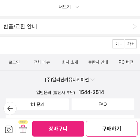
처음으로 내가 읽은 책을 어머니에게 읽어보시라고 권해드렸던 책이
ㅋ 남자가 전멸한 세상에 오신 것을 환영합니다. 2002년 여름. 출처
더보기
[오늘 내가 사는게 재밌는 이유]이다. 옳은 말, 바른 말을 빤하게 써내
를 알 수 없는 질병이 퍼져 Y염색체를 가진 모든 정자, 태아, 그리고
려간 글이 아니라 자신의 체험을 솔직 담백하게 적어내려가고 있어서
성체 포유동물이 전멸했다. 단 한명의 남성과 그의 수컷 흰목꼬리감
반품/교환 안내
나이드신 어머니도, 나이어린 친구도, 나 역시 공감하며 빠르게 읽어
기 원숭이만을 제외하고. 이 '젠더사이드(성별 말살)'로 인해 지구상
내려갈 수 있었다. 뭐라고 설명하기가 쉽지는 않지만, 아무튼 신간평
의 48% 인구, 즉 대략 29억 명의 남자가 눈 깜짝할 사이에 멸종하고
가단이 추천을 하여 선정하는 도서,이고 내가 추천한 도서가 아닌 다
말았다. 포춘지가 선정한 500인의 CEO 중 495명이 죽었으며, 전
른 도서가 선정되는 경우도 많지만 그러한 경우라도 왠지 내가 추천
세계 토지 소유자의 99%가 사망했다. 미국에서만 95% 이상의 모든
로그인
전체 메뉴
회사 소개
출판사 안내
PC 버전
한 책들 중 어느 한 권이 선정된 것 마냥 좋았던 책들뿐이어서 15
상업용 비행기 조종사와 트럭 운전사들, 그리고 운항중인 선박의 선
기 에세이 분야의 신간평가단으로 활동한 기간은 무척이나 만족스럽
장들이 사망했으며... 강력범 수감자의 92% 역시 사망했다. 전 세계
(주)알라딘커뮤니케이션
니다.
적으로 99%의 기술자, 전기공, 그리고 건설노동자가 사라졌다. 반
면... 농업활동에 노동력을 제공하는 인구의 51%는 살아 남았다. 스
1544-2514
일반문의 (발신자 부담)
페인과 독일을 포함하여 14개국의 군대에 여군들이 전투병으로 복무
1:1 문의
FAQ
뒤로가
중이다. 미군중 약 20만명에 해당하는 여군들은 전투병으로 복무해
기
본 적조차 없다. 호주, 노르웨이, 그리고 스웨덴은 잠수함에 여군들이
중고매장 위치, 영업시간 안내
보관함담기
선물하기
승선하는 국가이다. 이스라엘에서는 18세에서 26세에 해당하는 여
장바구니
구매하기
성들이 이스라엘 자위대에서 최소 1년 9개월 이상의 군 의무 복무를