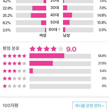
20대
1.5%
4.2%
의 고독한 심리를 서술하거나 자극적인 상상력에만 의존하기보다는
30대
7.0%
22.8%
모진 현실에 뿌리내리고 사는 사람들의 이야기를 날것 그대로의 생생
40대
함으로, 때로는 해학적이고 육감적이게, 때로는 눈물겹도록 아름다운
14.8%
25.2%
문체로 밀고 나간 글쓰기임을 보여준다. 정식으로 문학을 배운 적 없
50대
10.8%
8.2%
는 한창훈이 작가가 되기로 마음먹은 것은 공장을 다니던 20대 중반
60대
3.5%
2.0%
여성
남성
이었다. 무엇을 어떻게 어떤 말로 써야 할지에 대한 답을 찾지 못할 때
스승께서 일러준 백석의 「여승」이라는 한 편의 시는 그에게 큰 울림을
9.0
평점 분포
주었다. 글을 쓰는 것은 기교가 아니라 삶을 궁리하는 방법에서 나온
다는 것이다. 자신이 직접 보고 겪은 사람들의 살아온 이야기들이 결
56.8%
국은 삶을 궁리하지 않고는 배겨내지 못할 대상이었던 것이다. 또한
37.8%
그의 글쓰기의 원동력은 타인의 아픔을 공감하지 못하고 애써 외면하
5.4%
는 사람들을 불편하게 만드는 글쓰기이기도 하다. 세상에는 중심만,
0%
권력만, 웃는 것만, 달콤한 것만 존재하는 게 아니라는 것을 보여주고
0%
싶은 데에서 한창훈의 글쓰기는 출발한다. 첫 산문집 『한창훈의 향
연』의 개정판 이 책은 지난 2009년에 출간된 한창훈의 첫 산문집
『한창훈의 향연』을 개정한 것이다. 두 편의 글과 사진을 빼고, ‘나는
100자평
게시물 운영 원칙