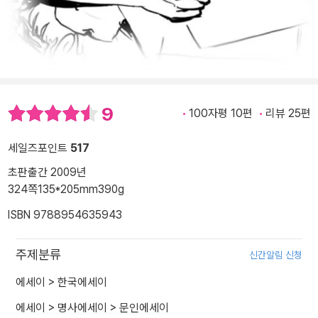
9
100자평 10편
리뷰 25편
세일즈포인트
517
초판출간 2009년
324쪽
135*205mm
390g
ISBN 9788954635943
주제분류
신간알림 신청
에세이
>
한국에세이
에세이
>
명사에세이
>
문인에세이