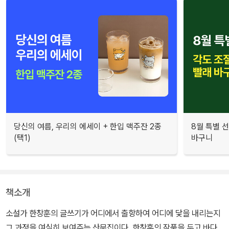
당신의 여름, 우리의 에세이 + 한입 맥주잔 2종
8월 특별 선
(택1)
바구니
책소개
소설가 한창훈의 글쓰기가 어디에서 출항하여 어디에 닻을 내리는지
그 과정을 여실히 보여주는 산문집이다. 한창훈의 작품을 두고 바다