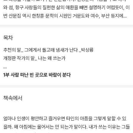
와 섬, 항구 사람들의 질펀한 삶의 애환을 빼면 설명하기 어렵듯이, 이
번 산문집 역시 한창훈 문학의 시원인 거문도와 여수, 부산 등지에서
작가가 고락을 함께했던 사람들과 친척들, 그리고 선후배 문인들과의
진하고 짠한 추억을 생생하게 풀어낸다.
목차
책에 등장하는 인물들과 장소는 한창훈에게 언어를 가르치고 더러는
추천의 말_ 그에게서 돌고래 냄새가 난다 _박상륭
소설을 쓰지 않으면 못 배길 정도로 정서를 나누었던 창작의 원천이
개정판 작가의 말_ 나는 왜 쓰는가
다. 치열한 삶의 현장에서 만난 모든 이가 자신의 소설 속 주인공이자
조연이며, 그런 점에서 그들은 글쓰기의 스승이자 친구인 셈이다.
1부 사람 떠난 빈 곳으로 바람이 분다
이 책은 지난 2009년에 출간된 한창훈의 첫 산문집 <한창훈의 향연
책속에서
>을 개정한 것이다. 두 편의 글과 사진을 빼고, '나는 왜 쓰는가'라는
주제에 맞춰 작가의 말을 포함하여 일곱 편의 글을 새로 담았다. 책의
구성은 총 4부로 이루어진다. 1부가 주로 고향 사람들과 작가의 어린
얼마나 인생이 평안하고 즐거우면 타인의 아픔을 그렇게 말할 수 있
시절 이야기라면, 2부는 친척들, 3부는 함께했던 문인들, 4부는 작가
을까. 왜 아침에는 울어서는 안 되는가 말이다. 내가 쓰는 이유는 그들
의 염원을 담은 글들이다.