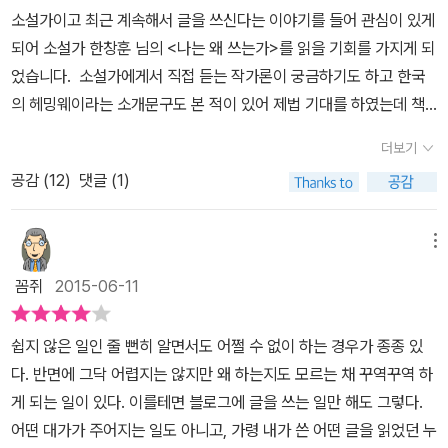
니 그 인물이 개성적이지 않을 도리가 없다. 거문도.절해 고도에서 나
면 자아에 대한 깊은 고뇌와 고독 뭐 그런 책들을 낼 거라고. 그것도
알지 못하는 것에 대한 궁금증은 이 책을 통해 해소되는 것이 아니라
소설가이고 최근 계속해서 글을 쓰신다는 이야기를 들어 관심이 있게
거라고 예측할 때도 슨다. 뭐 당장 그렇게 안 돼도 상관없다. 만세를
서 지금도 거기 산다는 작가. 몸 한 조각을 잘라내 정신의 진물로 반죽
작가로 살아가는 궁리 중 하나일 수도 있겠지만 그래서 머리와 가슴
더 커졌다고 해야 하나? 크게 네 가지 단락으로 구성된 책은 첫 부분
되어 소설가 한창훈 님의 <나는 왜 쓰는가>를 읽을 기회를 가지게 되
또 부르면 되니까. 자꾸 만세 부르다 보면 얼마 있지 않아 그녀의 웃음
한 다음 빚어놓은 느낌 - '섬, 나는 세상 끝을 산다'적막을 맞대면한다
은 커졌을지 모르지만 삶의 향이 느껴지지는 않는다. 작가 한창훈은
에 자신이 살아온 시간과 그 시간을 같이 공유한 사람들의 이야기로
었습니다. 소설가에게서 직접 듣는 작가론이 궁금하기도 하고 한국
소리가 정말로 행복하게 들리게 될 것이다.’ (262쪽) 한창훈과 바다
는 것은 혹독한 짓이었다.하여, 저곳 정리해 다시 육지로 나간 다음,간
지금도 어부로 일하면 글을 쓴다. 그가 고민 끝에 아니 궁리 끝에 작가
되어 있다. 두 번째 부분은 가족의 이야기가 들어 있고, 세 번째는 같
의 헤밍웨이라는 소개문구도 본 적이 있어 제법 기대를 하였는데 책
는 자석처럼 서로를 당기는 한 몸이다. 문장에서 파도 소리가 나는 건
혹 이곳을 찾아와도 발보아지지 않았다.(104) 스스로의 삶을 돌아볼
가 되기로 결심했다고는 하지만 순수하게 글만 써서 벌어 먹고 사는
은 글을 쓰는 사람들의 이야기 그리고 마지막은 세상을 보는 작가의
내용에는 작가론이라 할 것은 없었습니다. 하지만 책을 읽는 과정 중
착각이 아니다. 바다향 짙은 그의 소설을 함께 읽어도 좋겠다. 그나저
때는 저린 팔을 주무르는 마음이 된다. 당신이 두고온 것들중 무엇이
사람이 몇이나 되겠는가? 그렇게 작가 외에 다른 일을 하지 않으면
더보기
눈에 대한 이야기가 있다. 다른 듯 같은 느낌은 그는 술을 좋아하고 사
에 그 질문에 대한 대답은 자연스럽게 떠올랐습니다. 그는 쓸 수밖에
나 거문도의 5월 바다는 무슨 빛을 낼까.
가장 그리운가고 몽골에서 유학온 학생에게 물었더니그녀는 바람이
살 수 없고 그래서 작가는 일종의 명예직인지도 모른다. 하지만 어떤
람을 좋아하며 자신의 이야기 보다는 상대의 이야기를 듣고 느끼는
공감 (
12
)
댓글 (1)
없기 때문에 쓴다!정말로 그 주변에 있었던 모든 일을 소재로 하여 글
라고 대답했다.사막에서 불어오는 독한 바람. 극도로 추웠던 바람.너
작가는 체험이 아니면 글을 쓰지 않는다고 했는데 작가는 그래야 한
것을 더 좋아하며 상대와의 이야기 보다는 글로서 이야기를 전달하는
을 쓴 것 같습니다. 아마 이 분을 만나게 되면 그 분 자신만큼 저도 그
무너무 지겨웠던 그게 가장 그리운 거란다.허락한다면 고향에서 한
다고 생각한다. 그래서 그의 글은 삶의 터전이 되고 바탕이 되는 곳에
것 같다는 생각이다. 그가 글을 쓰는 이유는 아마도 자신의 인생 속에
분에 대해 잘 알기때문에 반가운 느낌이 들 것 같습니다. 아마 <꼼짝
메뉴
사흘 그 바람만 맞다 돌아오고 싶다고 말했다.나는 이해가 됐다.(10
서부터 흘러 나온다. 비록 내가 원하는 그의 글 쓰기에 관한 부분은 그
만난 사람들에게 감사하는 마음을 전하는 것이 아닐까? 작고 보잘 것
없이 술마시게 된 이유>에서 한창훈 님을 만나자마자 다짜고짜 술집
9) 그 고독하고 사나운 파도 소리로 가득했던 자신의 과거를마치 무
리 많이 나오지는 않았지만, 그의 글에선 짭쪼름하면서도 비릿한 바
꼼쥐
2015-06-11
없다고 스스로 생각하는 사람들에게 즐거움을 전하는 이야기 말이다.
에 데려간 사람과 비슷하게 행동하게 될 것 같습니다.최근에 진지한
진 기행의 무진처럼, 안개로 가득했던 시절을 돌아보게 하는 고향을
다의 그것이 느껴지기도 한다. 삶 그대로를 끌어 안은 냄새가 느껴지
홍합 아주머니들처럼 그렇게 우리 주변에 흔히 있는 사람들의 이야기
글 위주로 읽었기 때문에, 책을 읽으면서 혼자서 낄낄거리거나 피식
그는 이해한다. 한창훈의 문학 수업 이야기는 무대뽀다.그러다 백석
는 것이다. 그래서 어느 부분에선 남도의 걸진 욕이 튀어 나오고, 어느
쉽지 않은 일인 줄 뻔히 알면서도 어쩔 수 없이 하는 경우가 종종 있
말이다. 목수가 십수 년 동안의 망치질 총량을 어느 날 문득 헤아려
하면 웃게는 경험이 정말 오랜만인데 책의 맨 처음에 나오는 <행방을
의 '여승'을 맞닥뜨리고 깨닫는다. 내가 선생께 배운 것은 글 쓰는 기
부분에선 다듬어지지 않는 야성의 해학이 느껴지기도 한다. 어느 부
다. 반면에 그닥 어렵지는 않지만 왜 하는지도 모르는 채 꾸역꾸역 하
보고는 몸서리를 치는 행위와 소설쓰기는 비슷하다. 책 속에 그때의
알 수 없는 한 사람에 대하여>를 보며 후반부의 반전과 유머에 빵 터
교가 아니라 삶을 궁리하는 방법이었다.'예전의 큰 작가들 글을 한번
분에선 같은 마을에 사는 누구의 사랑을 소설로 썼노라고도 밝히기도
게 되는 일이 있다. 이를테면 블로그에 글을 쓰는 일만 해도 그렇다.
기억이 고스란히 남아 있다. 그러변서 다시 망치를 잡듯 그다음 소설
지고 말았습니다. 한창훈 작가와 닮은 꼴이라고 할 만한 유용주 시인
찾아 읽어보고하늘의 뜻과 맞닿아 있는 작가의 뜻이 무엇인지 한 일
하고, 또 어떤 부분에선 같은 문인에 대한 지극한 애정을 과시하기도
어떤 대가가 주어지는 일도 아니고, 가령 내가 쓴 어떤 글을 읽었던 누
을 쓴다. - Page 105
에 대한 글도 재미있었습니다. 문인들의 생활을 엿보는 간접체험을