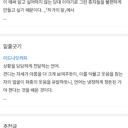
이 애써 알고 싶어하지 않는 당대 이야기로 그런 종자들을 불편하게
만들고 싶기 때문이다. _「작가의 말」에서
갈치 받아든 주인아주머니의 환호성은 생생한데 그 여관 자리에는 제
과점이 들어서 있다. 이런저런 것을 샀던 슈퍼도 헐리고 단골 중국집
은 한식집으로 바뀌었다. 그 자리 가만히 있기가 이렇게 어려운가. 나
밑줄긋기
는 긴 시간의 공백이 주는 가벼운 감흥에 젖어 한숨을 내쉬었다. _「닻
주었던 자리」에서
미드나잇커피
상황을 담담하게 전달하는 언어.
활어회는 우리나라에만 있단다. 서로 믿지를 못해 살아 있는 놈에 칼
견디는 자세가 아픔을 더 크게 보여주듯이, 이를 악물고 웃음을 참는
대는 것을 봐야 한다나. 하지만 회는 적당한 시간 동안 냉장된 게 가장
자의 얼굴이 좌중의 웃음을 유발하듯니, 언어는 냉정하게 정돈된 거
맛있다. 죽음의 시간이 주는 맛이다. _「연등천의 여인들」에서
야 한다는 것을 배운 것이다.
늙은 부부가 겨울 밤바다 한가운데서 알몸으로 껴안고 상대에게 체온
내가 배운 것은 글 쓰는 기교가 아니라
나눠주고 있는 모습을 나는 잠시 그려보았다. 부부의 애정보다도 더
삶을 궁리하는 방법이었다.
깊은 차원의 그 무엇이었다. 집으로 가기 위해 겨울 바다 속으로 들어
추천글