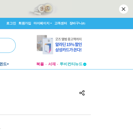
로그인
회원가입
마이페이지
고객센터
장바구니
(0)
펀드
북플
서재
투비컨티뉴드
창작플랫폼
투비컨티뉴드
원