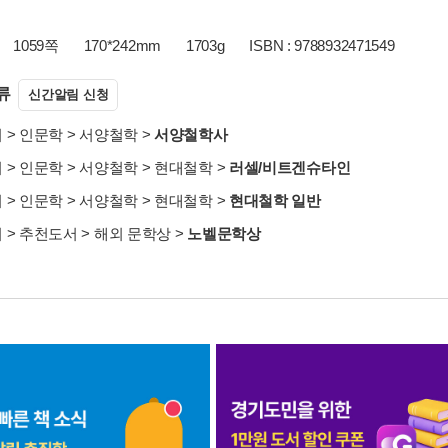
1059쪽
170*242mm
1703g
ISBN : 9788932471549
류
신간알림 신청
서
>
인문학
>
서양철학
>
서양철학사
서
>
인문학
>
서양철학
>
현대철학
>
러셀/비트겐슈타인
서
>
인문학
>
서양철학
>
현대철학
>
현대철학 일반
서
>
추천도서
>
해외 문학상
>
노벨문학상