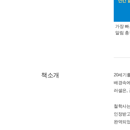
가장 빠
알림 
책소개
20세기
배경속에
러셀은,
철학사는
인정받고
완역되었