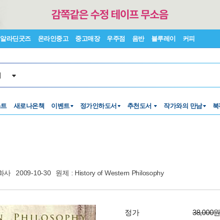
알라딘굿즈
온라인중고
중고매장
우주점
음반
블루레이
커피
서
스트
새로나온책
이벤트
정가인하도서
추천도서
작가와의 만남
북
화사
2009-10-30
원제 : History of Western Philosophy
정가
38,000