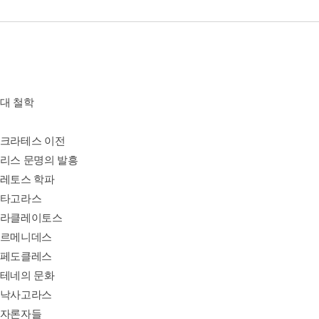
고대 철학
소크라테스 이전
그리스 문명의 발흥
밀레토스 학파
피타고라스
헤라클레이토스
파르메니데스
엠페도클레스
아테네의 문화
아낙사고라스
원자론자들