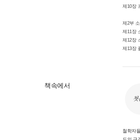
제10장
제2부 
제11장
제12장
제13장
책속에서
첫
철학자들
도의 근