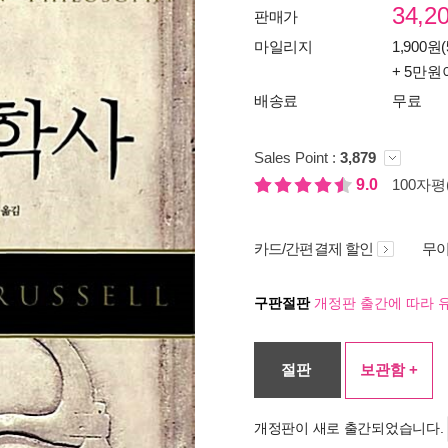
34,2
판매가
마일리지
1,900원(
+ 5만원
배송료
무료
Sales Point :
3,879
9.0
100자평(
카드/간편결제 할인
무이
구판절판
개정판 출간에 따라 
절판
보관함 +
개정판이 새로 출간되었습니다.