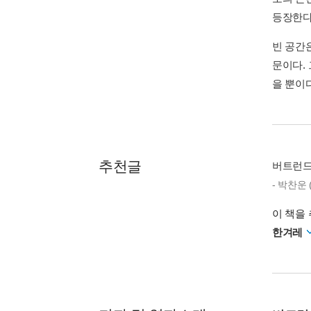
등장한다
빈 공간
문이다.
을 뿐이다
추천글
버트런드
- 박찬운
이 책을 
한겨레