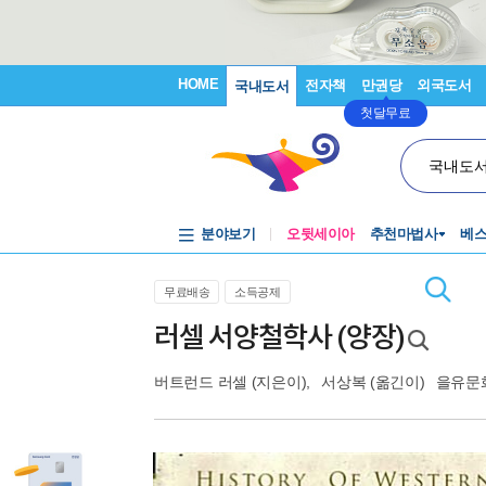
HOME
전자책
만권당
외국도서
국내도서
첫달무료
국내도
분야보기
오뒷세이아
추천마법사
베
무료배송
소득공제
러셀 서양철학사 (양장)
버트런드 러셀
(지은이),
서상복
(옮긴이)
을유문