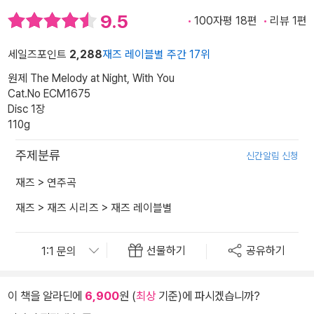
9.5
100자평 18편
리뷰 1편
세일즈포인트
2,288
재즈 레이블별 주간 17위
원제 The Melody at Night, With You
Cat.No ECM1675
Disc 1장
110g
주제분류
신간알림 신청
재즈
>
연주곡
재즈
>
재즈 시리즈
>
재즈 레이블별
선물하기
공유하기
이 책을 알라딘에
6,900
원 (
최상
기준)에 파시겠습니까?