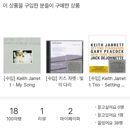
루스와 이국적인 포크 음악과 같은 다른 장르의 음악들이 결합된 것
이 상품을 구입한 분들이 구매한 상품
이다. 1973년부터 자렛은 완전히 즉흥 연주로만 이루어진 콘서트를
시작했는데 그 중에 < The Koln Concert> 앨범은 그의 가장 많이
팔린 앨범 중 하나이고 즉흥연주의 교과서라고 불린다. 그는 다음 순
간에 무엇을 연주할지 최소한의 영감만 가지고 연주했을 때가 최고의
연주였다고 말한다. 출처가 불분명한 소문에 의하면 한 공연에서 자
렛이 공연이 시작되었음에도 몇 분 동안 피아노를 연주하지 못하고
있었다고 한다. 청중은 점점 불안해하기 시작했고, 이때 한 멤버가 자
렛에게 "D 샵!"하고 외치자, 자렛이 "고마워!"라고 말하면서 즉흥 연
주를 시작했다고 한다.
[수입] Keith Jarret
[수입] 키스 자렛 : 빛
[수입] Keith Jarret
t - My Song
의 다리
t Trio - Setting St
andards : New Yo
rk Sessions 1983
듣고싶어요 0명
18
1
2
듣고있어요 1명
100자평
리뷰
마이페이퍼
들었어요 38명