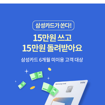
두운 저녁 / 아주 오래전 / 제우스의 권능으로 말미암은 / 이건 아주
슬픈 이야기 / 어떻게 우리가 외롭게 두발로 선 존재가 되었는지에 대
한 / 그래 이건 사랑의 기원에 대한 이야기” 영화 ‘Hedwig’의 O.S.T
중 ‘origin of love’의 아름다운 노랫말이 바로 <향연> 중 아리스토
파네스의 이야기에서 나왔다는 건 이미 우리 모두가 알고 있는 이야
기. 이건 분명 일반적인 의미와 바르트적인 의미 모두에서의 ‘신화’이
지만, 나는 다시 바르트를 인용한다. “완전한 결합에의 꿈. 사람들은
그 꿈이 불가능하다고 말하지만, 그렇지만 그것은 지속된다. 나는 결
코 포기하지 않는다. “아테네의 묘비 위에는 죽은 사람을 영웅시하는
묘비 대신에 손을 잡고 있는 부부가 서로 작별을 고하는 장면이 그려
져 있다. 제삼의 힘만이 파기할 수 있는 계약이 만료되었기 때문이다.
그것이 여기 ‘당신 없이는 나 또한 더 이상 내가 아닙니다’라는 표현을
완성하는 장례이다.” 나는 바로 이 재현된 장례에서 내 꿈의 증거를
찾는다. 나는 그것이 죽음을 피할 수 없기에 믿을 수 있다(불가능의
유일한 형태가 불멸이다).” (325~326p, '결합‘ 중에서) 읽어보면 좋
은 책 : • 사랑의 역사 • Love and Other Demons 솔라리스 스