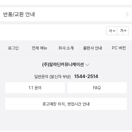
착들 레나타 살레클 / 비(도서출판b) “사랑하는 사람은 타자 속에서
그/녀가 가지고 있지 않은 어떤 것 - 대상 a, 혹은 라캉이 또한 아갈마
반품/교환 안내
agalma라 부르는 것-을 지각한다. 따라서 사랑하는 사람은 사랑받
는 사람이 이 대상을, 즉 사랑받는 사람 속에 있는 그/녀 자신보다 더
한 어떤 것을 소유하고 있다고 가정함으로써 사랑에 빠진다.” (78p,
‘사랑과 욕망’ 중에서) 라캉을 전유하는 살레클의 문맥에서 바르트의
로그인
전체 메뉴
회사 소개
출판사 안내
PC 버전
마지막 질문을 번역하자면 그것은 이렇게 될 것이다. “나에게 정말 당
신이 사랑하는 대상 a가 있나요?” 향연 - 사랑에 관하여 플라톤 지
(주)알라딘커뮤니케이션
음 / 문학과지성사 “마지막으로 당신을 보았을 때 / 우리는 막 둘로
찢겨 있었지 / 당신은 나를 보고 나는 당신을 바라보고 있었어 / 당신
1544-2514
일반문의 (발신자 부담)
은 어딘지 낯익었지만 / 나는 알아보지 못했지 / 당신의 얼굴과 내 눈
1:1 문의
FAQ
위를 흐르던 피 때문에 / 하지만 당신의 표정에 난 맹세할 수도 있어 /
네 영혼에 깊이 박힌 고통이 / 내 영혼에 박힌 고통과 하나도 다르지
중고매장 위치, 영업시간 안내
않다고 / 그건 고통 / 똑바로 잘려 내려가 / 심장을 반으로 나눈 그것
을 / 우리는 사랑이라고 부르지 / 그래서 우리는 서로를 껴안아 / 다시
한 몸으로 돌아가기 위해 / 우리는 사랑을 나누지 / 사랑을 // 춥고 어