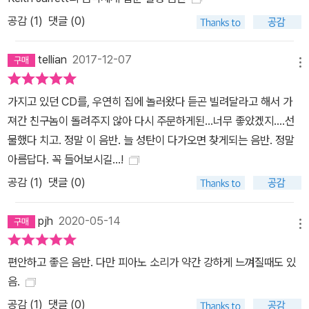
공감 (
1
)
댓글 (0)
tellian
2017-12-07
메뉴
가지고 있던 CD를, 우연히 집에 놀러왔다 듣곤 빌려달라고 해서 가
져간 친구놈이 돌려주지 않아 다시 주문하게된...너무 좋았겠지....선
물했다 치고. 정말 이 음반. 늘 성탄이 다가오면 찾게되는 음반. 정말
아름답다. 꼭 들어보시길...!
공감 (
1
)
댓글 (0)
pjh
2020-05-14
메뉴
편안하고 좋은 음반. 다만 피아노 소리가 약간 강하게 느껴질때도 있
음.
공감 (
1
)
댓글 (0)