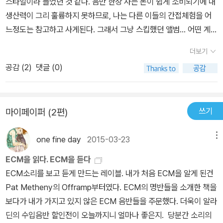
스타일이라 들었던 것 같다. 음반 한장 사는 돈이 쉽게 소비되기에 내
생산력이 그리 훌륭하지 못하므로, 나는 다른 이들의 간접체험을 어
느정도는 참고하고 사게된다. 그래서 그냥 스킵했던 앨범... 어떤 계기
로 구매한 요 ecm스러운 자켓의 앨범은 키스자렛의 거실인지, 개인
더보기
스튜디오인지에서 녹음되었다고 한다. 그래서 일까? 녹음의 울림은
공감 (
2
)
댓글 (0)
ecm스럽지 않긴 했다. 다만, 피아노 한대로 이뤄지는 본 앨범에서 녹
음의 기술이 그리 필요할 것 같진 않았다는 게 이 앨범을 절묘한 성공
으로 이끌고 있다. 자렛의 연주는 만성피로 증후군이라는 희귀병(?)
쓰기
마이페이퍼 (2편)
을 앓았던 휴식기를 통과한 스스로에게 하는 내밀한 독백과도 같다.
타건 하나 하나를 울리는 손가락은 신중하면서도 아름다운 행간을 간
one fine day
2015-03-23
메뉴
직하며 음 하나 하나 점검한 연주자의 울림이 묻어나는 연주.. 저 느린
시편과 같은 멜로디들 사이에는 절묘한 리듬감으로 그려나가고 있다.
ECM을 읽다. ECM을 듣다
심심하다는 느낌을 받는 이들이 있을지라도 이 앨범은 들어야 할 타
ECM소리를 보고 듣게 만드는 레이블. 내가 처음 ECM을 알게 된건
이밍이 있다고 강변하고 싶다.. 그 시간이 새벽이면 어떨까?
Pat Metheny의 Offramp부터였다. ECM의 명반들을 소개한 책을
보다가 내가 가지고 있지 않은 ECM 음반들을 주문했다. 더욱이 알라
딘의 수입음반 할인전이 오늘까지니 얼마나 좋은지. 당분간 소리의