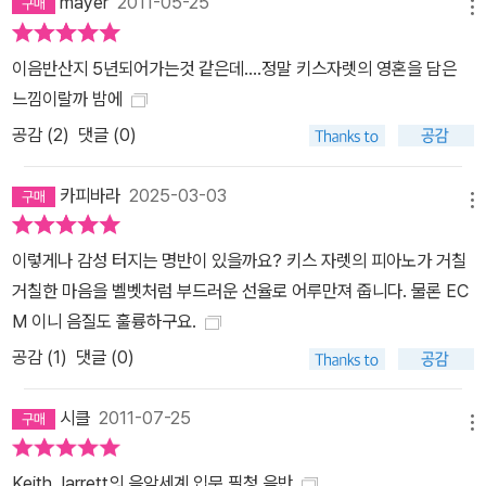
mayer
2011-05-25
메뉴
이음반산지 5년되어가는것 같은데....정말 키스자렛의 영혼을 담은
느낌이랄까 밤에
공감 (
2
)
댓글 (0)
카피바라
2025-03-03
메뉴
이렇게나 감성 터지는 명반이 있을까요? 키스 자렛의 피아노가 거칠
거칠한 마음을 벨벳처럼 부드러운 선율로 어루만져 줍니다. 물론 EC
M 이니 음질도 훌륭하구요.
공감 (
1
)
댓글 (0)
시클
2011-07-25
메뉴
Keith Jarrett의 음악세계 입문 필청 음반