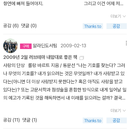
향연에 빠져 들어야지. 그리고 이건 어제 저녁
오랜만에 꺼내 들은 ECM 음반한동안 아이폰 음악만 듣던 귀가 뻥소
더보기
리를 내며 호강했다.
공감 (
6
)
댓글 (0)
알라딘도서팀
2009-02-13
메뉴
2009년 2월 러브테마 내맘대로 좋은 책
사랑의 단상 롤랑 바르트 지음 / 동문선 “나는 기호를 찾는다? 그러
나 무엇의 기호를? 내가 읽으려는 것은 무엇일까? 내가 사랑받고 있
다는(아니면 더 이상 사랑받지 못한다는? 혹은 아직도 사랑을 받고
있다는)? 또는 고문서학과 점성술을 혼합한 방식으로 내게 일어날 일
의 예고가 기록된 것을 해독하면서 내 미래를 읽으려는 걸까? 결국
내가 매달려 있는 질문은, 그리하여 내가 그 사람의 얼굴에서 끈질기
더보기
게 그 대답을 요구하는 것은 난 당신에게 어떤 가치가 있죠?라는 질
공감 (
11
)
댓글 (1)
문이 아닐까?” (305p, ‘기호의 불확실성’ 중에서) 사랑과 증오의 도