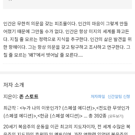
인간은 무한히 의문을 갖는 피조물이다. 인간의 마음이 그렇게 만들
어졌기 때문에 그만둘 수가 없다. 인간은 항상 미지의 세계를 파고든
다. 지칠 줄 모르는 정력으로 지식을 추구한다. 인간의 삶은 발견을 위
한 항해이다. 그는 항상 의문을 갖고 탐구하고 조사하고 연구한다. 그
칠 줄 모르는 ‘왜?’에서 벗어날 줄 모른다.
그런데 인간의 생각이 하나님께 이르게 되면 좌절감을 느낀다. 어둠
속에서 더듬거리며 찾는 것이다. 인간은 그 어둠의 심연에서 몸부림
저자 소개
친다. 이것은 이상한 일이 아니다. 하나님께서는 어떠한 분이시든 여
하간 영원불멸하는 분이신 데 반하여, 인간은 유한하고 반드시 멸망
지은이:
존 스토트
저자파일
신간알림 신청
할 수밖에 없는 피조물이기 때문이다.
최근작 :
<누가 나의 이웃인가? (스페셜 에디션)>
,
<전도란 무엇인가
(스페셜 에디션)>
,
<헌금 (스페셜 에디션)>
… 총 392종
(모두보기)
하나님께서는 모든 면에서 우리의 이해 차원을 넘어선 분이시다. 그
래서 우리의 지성이 다른 과학 영역에서 아무리 놀랍고 효과적인 도
20세기 복음주의 운동을 이끈 최고의 지도자이자, 전 세계 수많은 복
구라 하더라도 이 부분에서는 전혀 도움이 되지 못한다. 우리의 지성
음주의 지도자의 후원자 및 멘토이며, 가장 영향력 있었던 복음주의