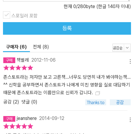
현재
0
/280byte (한글 140자 이내)
스포일러 포함
등록
구매자 (6)
전체 (8)
책벌레
2012-11-06
메뉴
존스토트라는 저자만 보고 고른책...너무도 당연히 내가 봐야하는책...
^^ 신학을 공부하면서 존스토트가 나에게 미친 영향을 실로 대답하기
때문에 존스토트라는 이름만으로 신뢰가 갑니다.
공감 (
2
)
댓글 (0)
jeanshere
2014-09-12
메뉴