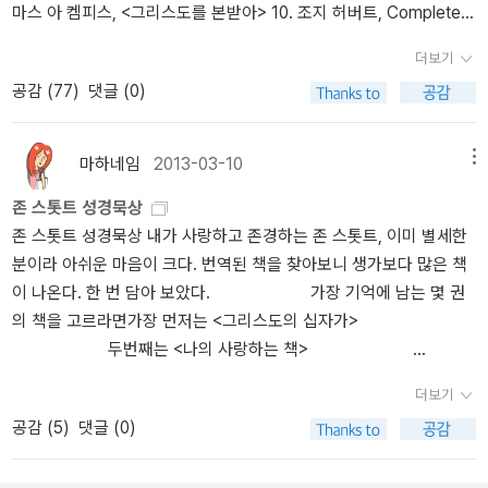
마스 아 켐피스, <그리스도를 본받아> 10. 조지 허버트, Complete E
과학 전공자이기 때문에 새로운 사실은 머리로서 받아 들이고 논리적
은 4부로 구성되어 있습니다. 먼저 1장에서는 그렇게 중요하다는 예
nglish Poems ​​11. T.S. 엘리엇, <사중주> ​12. John Henry Newma
으로 이해가 될 때만 가슴으로 인정하도록 교육받아 왔습니다. 그래
수 그리스도가 과연 어떤 분이었는가를 성경을 통해 탐구합니다. 먼
더보기
n, <Apologia Pro Vita Sua>13. 칼 바르트, <교회교의학> ​​14. 십자
서 말씀을 듣거나 할 때 습관적으로 아는 얄팍한 지식과 맞나 틀리나
저 그분 스스로의 주장을 살펴보고 결국 예수 그리스도는 자신을 하
공감 (
77
)
댓글 (0)
가의 성 요한, <어둔 밤> ​15. Thomas Traherne, <Centuries of M
대조하는 제 자신을 발견하곤 합니다. 점차 믿음의 눈으로 먼저 이해
나님과 동등한 위치에 놓았다는 것을 인정합니다. (그 부분 때문에 유
editations>16. 존 밀턴, <잃어버린 낙원> ​​17. 제라드 맨리 홉킨스, T
하는 것이 많아져 다행입니다. 이 책은 믿음을 성경과 경험을 바탕으
대인들은 예수 그리스도를 받아들일 수 없었습니다.) 그런데 그렇게
he Major Works 18. <무지의 구름> 19. 리처드 니버, <그리스도와
로 변증하기 때문에, 믿음 이전에 지식으로 이해하려 덤비는 분들에
독선적이고 교만하기까지한 주장을 한 예수 그리스도가 남을 섬기고
마하네임
2013-03-10
메뉴
문화> ​20. C.S.루이스, <순전한 기독교​ ​21. 비드, <영국민의 교회사>
게 설명하기에 어느 정도 도움이 되리라 생각합니다. 그러나 믿음의
겸손하고 온유한 인격을 가지고 있다는 역설을 이야기합니다. 그리
존 스톳트 성경묵상
​​22. 디트리히 본회퍼, <옥중서간> ​23. 표토르 도스토예프스키, <카
가슴이 먼저 열려 있어야 할 겁니다.이 책의 3장과 4장은 예수님께서
고, 그 분은 부활을 통해서 실제 자신이 하나님의 아들임을 증명했다
존 스톳트 성경묵상 내가 사랑하고 존경하는 존 스톳트, 이미 별세한
라마조프가의 형제들> ​​24. 로욜라의 이그나티우스, <영신수련> 25.
오셔서 행하신 일과 믿는 자로서 우리의 행동에 대해 말하고 있습니
고 이야기합니다. 2장에서는 인간의 상태, 즉 죄에 빠져서 구원을 절
분이라 아쉬운 마음이 크다. 번역된 책을 찾아보니 생가보다 많은 책
아빌라의 성 테레사, <내면의 성>Interior Castle ​26. 성산의 성 니코
다. 예수님은 하나님과 직접 연결이 되어 계셨던 것처럼, 지금 우리도
실히 필요로 하는 우리의 상태를 적나라하게 지적합니다. 우리는 하
이 나온다. 한 번 담아 보았다. 가장 기억에 남는 몇 권
디모스 <필로칼리아> 1~5 27. C.S.루이스, <사자와 마녀와 옷장> ​2
성령 하나님을 통해 하나님과 직접적으로 연결되어 있습니다. 하지만
나님을 떠나 자신을 중심에 세웠으며, 그 결과 하나님과 분리되고, 자
의 책을 고르라면가장 먼저는 <그리스도의 십자가>
8. 존 던(John Donne), Selected Poems 29. C.S.루이스, <스크루
예수님처럼 살고 싶은 마음이 있지만 잘 되지 않는 것도 사실입니다.
신에게 종속되었으며, 이웃과도 분리되었습니다. 우리는 하나님의 기
두번째는 <나의 사랑하는 책>
테이프의 편지> ​30. 시몬 베유, <신을 기다리며>​ 31. R.S. Thomas,
항상 기뻐하라 항상 기도하라는 말씀이 마음의 부담으로 와 닿지만
준에 턱없이 미치지 못합니다. 우리는 신음합니다. 우리는 구원을 필
세번째는 <비교할 수 없는 그리스도>이다. 이 중에서
Collected Poems32. 라인홀드 니버, <도덕적 인간과 비도덕적 사
책 중간에 있는 윌리엄 템플경의 설명(p161~2)에 마음이 약간 놓입
요로 합니다. 하나님과 관계가 회복되어야 하고, 자아 중심에서 해방
더보기
마지막 책은책을 덮고나서 숨히 막힐 정도의 장엄함을 느꼈다. 역시
회> 33. 구스타보 구티에레즈, <해방신학> ​​34. 엘리자베스 쉬슬러
니다. 내가 할 수 있다고 생각하는 마음부터 내려 놓아야 하겠고, 힘을
되어야 하며 이웃과의 갈등에서 벗어나야 합니다. 그런 우리에게 구
공감 (
5
)
댓글 (0)
존 스토트라는 말이 절로 나왔다.
피오렌자, <그女를 기억하며> 국내에 번역된 피오렌자의 다른 저서
빼야 성령께서 활동하실 공간이 생길 거 같습니다. 그러기 위하여 문
세주가 나타났습니다. 바로 예수 그리스도입니다!! 저자는 3장에서
들 35. 윌리엄 템플, <기독시민의 사회적 책임>Christianity and So
을 두드리는 예수님을 받아 들이고 나를 주장하시도록 해야 할 것입
그리스도께서 우리를 위해 하신 일에 대해 이야기합니다. 예수 그리