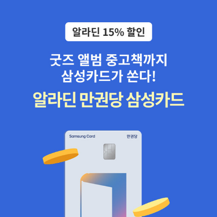
의 말대로 쉬운 것이 아닙니다. 하지만 저자는 우리가 예수 그리스도
스, 삼위일체에 대한 다섯 개의 신학적 연설(Five Theological Orati
의 십자가를 바라보고 그 분의 사랑을 제대로 알게 된다면 그 분을 따
ons) 60. St Francis de Sales, <Introduction to the Devout Life>
르게 될 것이라고 자신합니다. 그리고 그 길은 진정한 자아를 찾는 길
61. 스탠리 하우어워스, <평화의 나라> ​62. John Henry Newman,
이며, 옆 사람을 사랑하는 특권을 누리게 되는 모험의 길이라고 합니
An Essay on the Development of Christian Doctrine63. Gerad
다. 그리고, 이제 지금도 우리의 마음문을 두드리고 계시는 주님께 문
Hughes, God of Surprises64. C.S.루이스, <헤아려본 슬픔>65.
을 열고 그 분을 주님으로 모시는 결단을 분명히 하라고 촉구합니다.
새라 코클리, <God, Sexuality and the Self> 새라 코클리는 영향력
저자가 그랬던 것처럼 말이지요. 사실 저는 4영리에 대해 아쉬운 마
있는 현대 조직신학자이다. 리스트에 있는 이 책이 코클리의 주저인
음을 많이 가지고 있습니다. 물론 쉽고 분명하고 빠르게 복음을 전하
듯한데, 국내에는 <십자가>The Cross가 비아에서 소개되었다.66.
려는 선한의도는 잘 알지만, 너무 쉽게 복음을 단순화해서 그냥 영접
헨리 나우웬, <탕자의 귀향> 67. Gerhard von Rad, Old Testamen
기도만 하면 '이제 당신은 그리스도인입니다!'라고 선포하는 것이 많
t Theology VOl.168. 쇠렌 키에르케고르, 마음의 청결(영어판 제목:
이 부족해보였거든요. 물론 그렇게 해서 구원을 받는 사람이 없다고
Purity of Heart is to Will One Thing) 69. John Austin Baker, Th
는 이야기할 수 없지만 동시에 신앙을 그렇게 간단한 통과의례로 격
e Foolishness of God70 매릴린 로빈슨, 길리아드 71. Charles Will
하시켜서 명목상의 그리스도인을 많이 만들어낸면도 있지 않을까
iams, The Descent of the Dove72 Harry Williams, <The True
요? 사실 그리스도인이 되려면 고민해야 합니다. 우리가 내려야 하는
Wilderness>73. 도로시 세이어즈, The Man Born to be King 국내
결단이 쉬운 것이 아니기 때문입니다. 모든 것이 믿어지지 않을 수 있
에 꽤 많은 책이 소개된 도로시 세이어즈인데, 아직 저 책은 번역이 되
습니다. 또 두렵기도 합니다. 또는 우리 스스로가 너무 부족해서 예수
지 않았나보다.74. John V. Taylor, <The Go-Between God>75.
님을 받아들인다는 것 자체가 부담스러울 수도 있습니다. 그런데, 사
W.H. Vanstone, <The Stature of Waiting>77. 에밀리 디킨슨, Co
실 그렇게 고민하는 것이 정상입니다!! 우리의 삶의 방향과 주인을 바