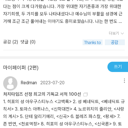
와중에 무엇을 먼저 해야 하는가를 알려 주었습니다. 여러 가지 이유
아울러서 존경을 받는 드문 인물입니다. 이 책은 그가 1958년에 쓴
다는 점이 크게 다가왔습니다. 가장 위대한 자기존중과 가장 위대한
로 인해 중요한 것이 긴급한 것에 비해 우선 순위에서 밀리곤 합니다.
책입니다. 그러니까 지금까지 60여년 동안 읽히고 또 읽힌 기독교계
자기희생, 두 가지를 모두 나타내셨다니! 예수님의 부활을 성경에 근
대부분의 경우 우선적으로 급한 일을 먼저 하기로 선택하지만, 급한
의 고전이라고 할 수 있습니다. 우리 나라에서도 4번에 걸쳐서 새로
거해 조근 조근 풀어내는 이야기도 흥미로웠습니다. 나는 한 번도 그
것보다 중요한 것을 먼저 해야 한다고 알려 주었습니다. 우리가 죄인
번역이 될 정도입니다. 참된 진리에 확신을 가지고 있지 못하는 사람
렇게 생각해보지 못했는데! 감탄하며 읽었습니다. 무엇보다 예수님께
더보기
임을 인정하는 것으로 시작해서 구원을 기대합니다. 스스로의 노력에
들에게 기독교의 기본진리를 명확하게 전달하는 책입니다. 모든 기독
서 부활하지 않았다면 제자들이 변하지 않았을 것이라는 지적에 절로
공감 (
2
)
댓글 (0)
는 한계가 있고 죄의 본성으로 인하여 죽을 수 밖에 없는 저를 창세전
교인은 반드시 읽어야 하는 책이라는 수식어가 따라붙기도 하지요.
고개가 끄덕여졌습니다. 아울러, 믿는다는 나는 얼마나 변했는가? 스
부터 구원을 예정하신 하나님과 이를 시행하기 위하여 나를 위해 죽
(아무래도 과장된 표현이지요^^) 존스토트는 기본적으로 예수 그리
스로 묻는 시간이었습니다. 날마다 새롭게 그리스도를 따르려면 어떻
으시고 부활하신 예수님을 찬양합니다.지금부터 2천년 전 하나님의
스도와 성경에 집중하는 목회자입니다. 그렇기 때문에 단순하면서도
게 일상을 가꿔야할까? 삶을 통해 그리스도를 아름답게 알리려면 어
아들이신 예수님께서 인간의 몸을 입고 우리에게 오셔서, 하나님을
강력합니다. 사실 기독교는 교리의 나열이 아닙니다. 이성을 양보하
떻게 살아야할까? 궁리하며 살겠습니다. 성숙한 그리스도인이 일순
쓰기
마이페이퍼 (2편)
아버지라 부를 수 있게 알려 주시고, 이전까지 알지 못했던 사랑을 설
고 초월의 세계에 그냥 맹목적으로 빠져드는 것도 아닙니다 (솔직히
간에 될 수는 없지만, 꾸준히 노력하겠습니다. 종교개혁과 개신교 50
파하시고, 우리의 죄를 위하여 십자가에서 돌아가시고, 부활 하셨습
그런 부분이 있기도 합니다만..^^) 기독교의 핵심은 예수 그리스도입
0살의 참뜻을 기억하고, 기도하며, 기념하겠습니다.
Redman
2023-07-20
메뉴
니다. 그가 믿지 못하는 사람들을 위하여 행하신 이적은 ‘우연’하게 일
니다. 기적, 사후세계, 창조, 구원 등은 다른 종교에서도 나타나는 것
처치타임즈 선정 최고의 기독교 서적 100선
어나는 자연적 현상이라고 하고, 우연하게 일어 날 수도 있지만 우연
입니다. 기독교가 다른 종교와 다른 것은, 2000년 전에 이 땅에 나타
1. 히포의 성 아우구스티누스 <고백록> 2. 성 베네딕트, <베네딕트 규
이 여러 번 겹치면 필연일 수 밖에 없습니다. 심지어 예수님이 실존 인
난 예수 그리스도라는 인물이 모든 것의 중심이며, 따라서 그 분과 어
칙서> 3. 토마스 아퀴나스, <신학대전> 4. 노르위치의 줄리안, <사랑
물인지 조차 의심하여 믿겨지지 않는 분들에겐 믿음의 눈이 열리기를
떤 관계를 맺는가가 가장 중요하다고 주장하는 것입니다. 예수 그리
의 계시> 5. 단테 알리기에리, <신곡> 6. 블레즈 파스칼, <팡세> ​7.
바라고 기도할 수 밖에 없습니다. 일단 믿겨지기 시작하면 논리적인
스도를 알지 못하면 기독교를 전혀 알지 못하는 것입니다. 이런 문제
존 번연, <천로역정> 8. 히포의 성 아우구스티누스, <신국론> 9. 토
설명은 그다지 필요 없기 때문입니다.저는 어른이 되고 믿었고 자연
의식을 바탕으로 저자는 '기독교의 기본진리'를 풀어나갑니다. 이 책