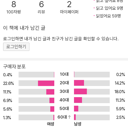
읽고 싶어요 8명
8
6
2
니다. 행동이 따라야 한다. 우리의 지적 신앙이 비판의 여지가 없는 완
읽고 있어요 9명
벽한 것일 수도 있다. 그러나 신앙을 행동으로 옮겨야 한다. 어떻게 해
100자평
리뷰
마이페이퍼
읽었어요 59명
야 하는가? 우리 자신, 마음과 생각, 정신과 의지, 가정과 삶을 개인적
으로 남김없이 예수 그리스도께 드려야 한다. 그분 앞에서 자신을 낮
이 책에 내가 남긴 글
추고, 그리스도를 나의 구주로 의뢰하며 나의 주님으로 인정해 굴복
로그인하면 내가 남긴 글과 친구가 남긴 글을 확인할 수 있습니다.
해야 한다. 그런 다음 계속해서 교회에 충성하는 교인이 되고, 지역 사
로그인하기
회에서는 책임 있는 시민이 되어야 한다. 기독교의 주장은 우리가 예
수 그리스도를 통해 하나님을 만날 수 있다는 것이다. 우리가, 하나님
께서 친히 우리를 찾고 계신다는 사실과 우리 자신이 하나님을 찾아
구매자 분포
야 한다는 사실을 깨닫는다면 이 주장을 확인하는 데 도움이 될 것이
10대
0.2%
0.4%
다.
20대
14.2%
22.6%
30대
18.0%
11.1%
40대
11.3%
6.9%
50대
5.9%
5.6%
60대
2.5%
1.3%
여성
남성