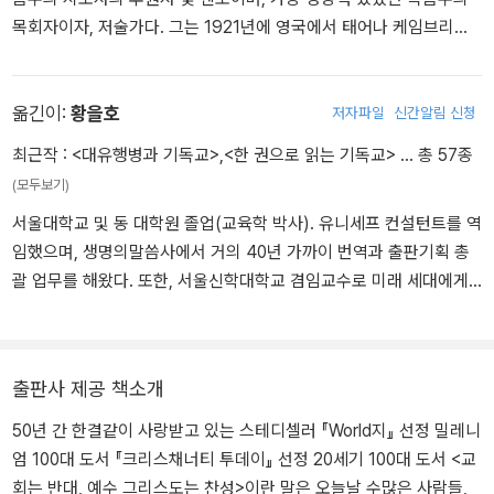
은 하나님의 무한하신 생각에까지 오르지 못한다. 오르는 사다리가
목회자이자, 저술가다. 그는 1921년에 영국에서 태어나 케임브리지
없는 것이다. 다만 무한히 깊고 넓은 심연만 있을 뿐이다. ‘네가 하나
대학을 졸업하고 1945년에 목사로 안수받은 후, 런던에 있는 올소울
님의 오묘(깊음)를 어찌 능히 측량하며 전능자를 어찌 능히 온전히 알
스교회(All Souls Church)를 섬기면서 강력하고 혁신적인 목회 방침
겠느냐’(욥11:7). 욥은 그것이 불가능하다고 결론지었다.
으로 효과적인 도시 목회를 이끌었다. 세계가 인정하는 영적 지도자
옮긴이:
황을호
저자파일
신간알림 신청
로서 로잔언약(1974년)의 입안에도 참가했고, 2011년에 소천할 때
최근작 :
<대유행병과 기독교>
,
<한 권으로 읽는 기독교>
… 총 57종
만일 하나님께서 이 문제를 해결하려고 주도권을 행사하지 않으셨다
까지 활발한 강연 및 저술 활동을 펼치며 영국뿐 아니라 전 세계 복음
(모두보기)
면 사태는 그대로 남아 있었을 것이다. 인간은 영원히 어쩔 수 없는 불
주의권의 지지대 역할을 했다. 2005년에는 타임지가 그를 “세계에서
가지론자가 되어 본디오 빌라도처럼 ‘진리가 무엇이냐’(요18:38) 물
서울대학교 및 동 대학원 졸업(교육학 박사). 유니세프 컨설턴트를 역
가장 영향력 있는 인물 100인”으로 선정하였으며, 빌리 그레이엄은
으면서도 대답을 기대할 수 없었을 것이다. 인간이 감히 대답받을 것
임했으며, 생명의말씀사에서 거의 40년 가까이 번역과 출판기획 총
그를 가리켜 “오늘날 세계가 가장 존경하는 성직자”라고 칭했다. 급
을 바랄 수도 없기 때문이다. 인간은 본성으로 인해 예배자가 되겠지
괄 업무를 해왔다. 또한, 서울신학대학교 겸임교수로 미래 세대에게
변하는 현대 문화 속에서 기독교 신앙을 명쾌하게 풀어내 바른 신앙
만, 모든 제단에는‘알지 못하는 신에게’(행17:23)라고 새겨져 있을 것
바른 정체성을 심어주는 교육에 앞장서기도 했다. 현재는 출판 후학
의 방향을 제시해 주는, 목회자들이 가장 선호하는 저자이기도 하다.
이다.
을 양성하는 일과 오랜 기간 깊이 있는 성경연구를 바탕으로 국내외
특히 세계적인 베스트셀러이자 그의 대표작인 『기독교의 기본 진리』
목회자들과 평신도 지도자들을 위한 성경 강연을 하고 있다. 주요 역
(생명의말씀사)는 신학생뿐 아니라 모든 그리스도인의 필독서로 꼽
출판사 제공 책소개
그러나 하나님께서 말씀하셨다. 하나님께서 먼저 자신을 나타내셨다.
서로는 <기독교의 기본 진리>, <주님 없는 복음>, <과학, 과학주의,
힌다. 그 외에도 『그리스도의 십자가』, 『현대 기독교 선교』 및 ‘Bible
기독교의 계시 교리는 근본적으로 합리적임이 이제 드러난다. 하나님
그리고 기독교> 등 40여 종이 있다.
Speaks Today Series’의 신약 주석을 집필했으며, 지금까지 30여
50년 간 한결같이 사랑받고 있는 스테디셀러 『World지』 선정 밀레니
께서는 그렇지 않았더라면 인간에게 감춰져 있었을 것을 드러내 보이
권이 넘는 저서로 전 세계 기독교에 지대한 영향을 끼치고 있다.
엄 100대 도서 『크리스채너티 투데이』 선정 20세기 100대 도서 <교
셨다.
회는 반대, 예수 그리스도는 찬성>이란 말은 오늘날 수많은 사람들,