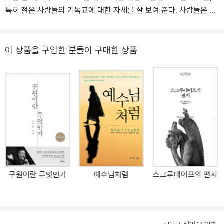
특히 젊은 사람들의 기독교에 대한 자세를 잘 보여 준다. 사람들은 제
하나님의 계시의 한 부분은 자연을 통한 것이다.
도화의 기미가 있는 것은 무엇이든 반대한다. 확립된 질서와 그에 따
르는 절대적 특권을 혐오하는 것이다. 그래서 그들은 교회도 배척하
‘하늘이 하나님의 영광을 선포하고 궁창이 그 손으로 하신 일을 나타
는데-전혀 타당성이 없는 것도 아니다-교회가 이러한 악들로 극히 타
이 상품을 구입한 분들이 구매한 상품
내는도다.’(시19:1)
락했다고 여기기 때문이다. 하지만 그들이 배척하는 것은 현대 교회
이지 예수 그리스도가 아니다. 그들이 그처럼 교회에 대해 비판적이
고 냉정한 것은 기독교의 창시자와 그가 세운 교회의 현 상태 사이에
‘하나님을 알 만한 것이 저희 속에 보임이라 하나님께서 이를 저희에
서 모순을 발견하기 때문이다. 그러나 예수님과 그의 가르침은 여전
게 보이셨느니라 창세로부터 그의 보이지 아니하는 것들 곧 그의 영
히 매력을 잃지 않고 있다. 그 한 가지 이유는, 예수님은 반제도적 인
원하신 능력과 신성이 그 만드신 만물에 분명히 보여 알게 되나니 그
물로 그의 말 가운데 혁명적 색채를 띤 부분이 있었고, 또한 사상이 결
러므로 저희가 핑계치 못할지니라.’(롬1:19-20)
코 부패하지 않을 것 같았기 때문이다. 그는 어느 곳에서든지 사랑과
평화가 넘치게 하였다. 또 다른 이유는 자신이 가르친 것을 어김없이
실행했기 때문이다. 질문 하나, 그렇지만 그는 진실한 존재인가? 질문
구원이란 무엇인가
예수님처럼
스크루테이프의 편지
둘, 기독교의 기본 진리란 예수님이 세상의 구주가 되기 위해 오신 하
나님의 아들이라는 것을 믿는 것일까? 그리스도의 신성을 인정하는
것, 인간이 구원받아야 함을 인정하는 것, 그리스도의 구원 사역을 믿
는 것만으로는 충분치 않다. 기독교는 단순히 교리에 그치는 것이 아