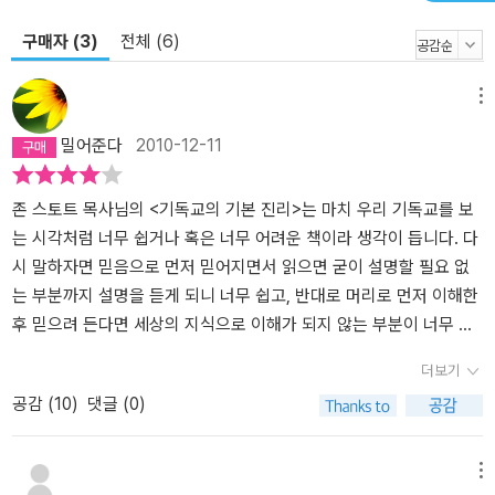
구매자 (3)
전체 (6)
메뉴
밀어준다
2010-12-11
존 스토트 목사님의 <기독교의 기본 진리>는 마치 우리 기독교를 보
는 시각처럼 너무 쉽거나 혹은 너무 어려운 책이라 생각이 듭니다. 다
시 말하자면 믿음으로 먼저 믿어지면서 읽으면 굳이 설명할 필요 없
는 부분까지 설명을 듣게 되니 너무 쉽고, 반대로 머리로 먼저 이해한
후 믿으려 든다면 세상의 지식으로 이해가 되지 않는 부분이 너무 많
을 것이기 때문에 믿겨지기 어려울 책이라고 생각합니다. 그것이 진
더보기
정으로 마음에 닿는가는 성령의 역사하심의 여부에 있을 것이라 생각
공감 (
10
)
댓글 (0)
합니다.이 책은 서론 부분과, 1장 그리스도에 대해서, 2장 인간의 상
태 (후에 3, 4장 그리스도가 행하신 일, 우리가 할 일)를 하나님, 예수
님, 그리고 우리의 상황에 따라 성경의 말씀을 기초로 하여 설명하고
메뉴