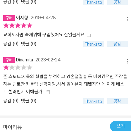
공감 (
0
)
댓글 (0)
이지형
2019-04-28
메뉴
교회제자반 숙제위해 구입했어요.잘읽을게요
공감 (
0
)
댓글 (0)
Dinamita
2023-02-24
메뉴
존 스토트:지옥의 형벌을 부정하고 영혼절멸설 등 비성경적인 주장을
하는 친로만 카톨릭 신학자임.사서 읽어본지 꽤됐지만 왜 이게 베스
트 셀러인지 이해불가.
공감 (
0
)
댓글 (0)
쓰기
마이리뷰