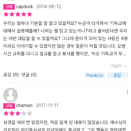
있습니다. 주제별로 말씀으로 정리되어 있어 행간을 읽는데 도움이
capduck
2014-08-12
되리라 생각합니다.책에서 언급되었던 것처럼 예수님은 좋은데 교회
는 싫다는 분위기가 우리에게도 동일하게 적용되는 시기에, 왜 예수
님은 이 세상을 먼저 살았던 성인들 중 한 분이 아니라, 인성과 신성을
우리는 얼마나 기본을 잘 알고 있을까요? 누군가 다가와서 '기독교에
완벽하게 갖춘 하나님의 아들일 수 밖에 없는지, 어쩌면 하나님의 아
대해서 설명해줄래? 너희는 뭘 믿고 있는거니?'라고 물어온다면 우리
들이기 때문에 우리가 구원받을 있어 얼마나 다행인지, 그 내용을 성
는 어떤 대답을 할 수 있을까요? 그나마 준비가 되어 있는 사람은 4영
경의 말씀을 근거로 삼아 혹시 다른 사람에게 이 같은 논리를 설명해
리라도 이야기할 수 있겠지만 많은 경우 말문이 막힐 것입니다. 오랜
야 하는 상황에서 근거로 참고로 삼기에 좋았습니다. 제가 처음 교회
시간 교회를 다니고 설교를 듣고 봉사를 했지만, 막상 기독교가 무엇
를 다니기 시작할 때 가졌던 질문들, 그리고 주변 사람들에게 교회에
을 말하고 무엇을 믿는지에 대해서는 정리할 기회가 별로 없었기 때
더보기
나오기를 권유할 때 나올만한 질문들과 그 대답이 이 책 속에 과학의
문입니다.그런 우리에게 존 스토트라는 좋은 안내자가 나타났습니다.
공감 (
6
)
댓글 (0)
논리적인 접근 방식으로 논증되어 있었습니다. 2000여년 전에 왔다
저자인 존스토트는 영국 성공회 신부입니다. (목사라고 대부분 알고
갔던 예수님 존재의 사실 여부나 인생의 좋은 스승 정도를 넘어선, 죄
있지만, 정확하게는 성공회 신부입니다. 영국 성공회는 천주교와는
인인 나를 위하여 고통받고 죽으시고 부활하신 구원자로서의 예수님
달리 개신교의 한 교파입니다. 그래서 그냥 목사라고 부르는 것입니
메뉴
과 그 구원자를 보내야 했던 아버지의 마음을 다시 확인 할 수 있었습
다.) 어떤 사람이 그를 가리켜 '복음주의계의 교황'이라고 표현한 적이
chamsin
2017-11-11
니다. 수의와 머리 수건의 분리된 상황이 부활하심의 근거로 설명되
있을 만큼, 복음주의에서 큰 영향력을 미친 사람입니다. 우리 나라에
는 부분이 지식적으로도 도움이 되었고, 예수님의 부활 이후의 제자
도 많은 책과 설교를 통해 매우 많은 영향을 끼쳤지요. 성경에 대한 탁
들의 태도가 담대하게 변화한 것을 깨달으면서 제 자신을 되짚어 보
월한 이해, 하나님과 사람들에 대한 사랑, 개방적인 자세와 겸손한 인
성경을 여러 번 읽었지만, 처음 알게 된 내용이 많았습니다. 예수님의
았습니다.우리는 항상 무언가를 위해 바쁘게 삽니다. 이 책은 이 바쁜
격으로 모범이 되었습니다. 저도 매우 좋아합니다. ^^ 보수와 진보를
가르침이 자기중심성을 지녔음에도 불구하고, 그의 행동은 정반대였