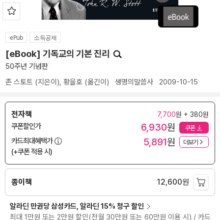
ePub
소득공제
[eBook] 기독교의 기본 진리
50주년 기념판
존 스토트
(지은이),
황을호
(옮긴이)
생명의말씀사
2009-10-15
전자책
7,700
원 + 380원
6,930
원
쿠폰할인가
쿠폰
5,891
원
카드최대혜택가
더보기
(+쿠폰 적용 시)
종이책
12,600
원
알라딘 만권당 삼성카드, 알라딘 15% 청구 할인
최대 1만원 또는 2만원 할인(전월 30만원 또는 60만원 이용 시) / 카드