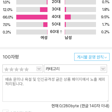
20대
0.1%
1.0%
30대
1.8%
12.0%
40대
9.5%
66.0%
50대
1.7%
7.0%
60대
0.2%
0.3%
여성
남성
100자평
게시물 운영 원칙
카테고리
현재
0
/280byte (한글 140자 이내)