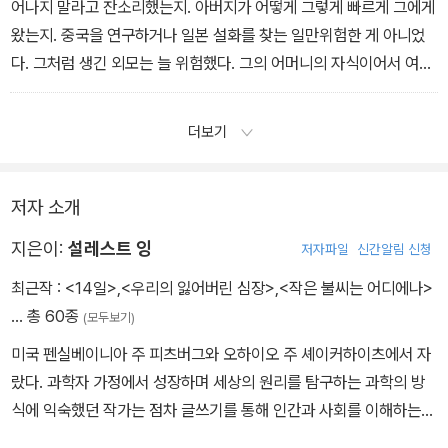
어나지 말라고 잔소리했는지. 아버지가 어떻게 그렇게 빠르게 그에게
왔는지. 중국을 연구하거나 일본 설화를 찾는 일만위험한 게 아니었
다. 그처럼 생긴 외모는 늘 위험했다. 그의 어머니의 자식이어서 여러
방식으로 위험했다. 아버지는 이 사실을 늘 알았고 늘 대비했고 자기
아들에게 무슨 일이 생길지 늘예민한 상태로 있었다. 아버지가 두려
더보기
워한 것은 어느 날 누군가버드의 얼굴에서 적을 보는 일이었다. 혈통
이든 행동이든, 누군가 그를 어머니의 아들로 보고 빼앗아가는 일.
저자 소개
지은이:
설레스트 잉
저자파일
신간알림 신청
최근작 :
<14일>
,
<우리의 잃어버린 심장>
,
<작은 불씨는 어디에나>
… 총 60종
(모두보기)
미국 펜실베이니아 주 피츠버그와 오하이오 주 셰이커하이츠에서 자
랐다. 과학자 가정에서 성장하며 세상의 원리를 탐구하는 과학의 방
식에 익숙했던 작가는 점차 글쓰기를 통해 인간과 사회를 이해하는
자기만의 방식으로 나아갔다. 하버드 대학교 영문학과를 졸업하고 미