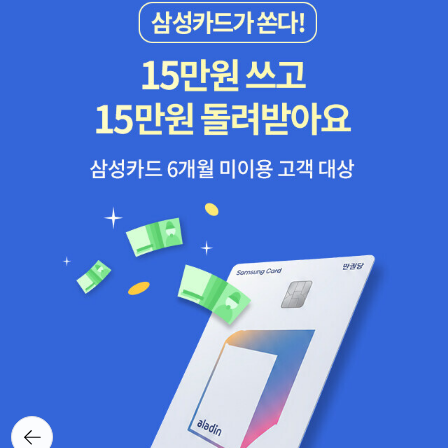
지 않을까, 추측하며 공연하는 사람들과 관객들의 뒤통수를 동시에
라보는 시선이 점점 넓어져가고 있는데 그 시선 끝이 우리가 애써 고
바라보았다.젊음의 춤선과 나이든 희끗한 머리카락의 묘한 대비.공연
개를 돌리고 싶을 때 바라보라고 집요하게 고개를 잡아당기는 느낌이
은 금방 끝났고 둘이서 살짝 걸었는데도 해가 제법 뜨거운지라 갈증
들었다.그래서인지 소설을 읽으면서 내가 성장해가는 기분도 들었다.
이 절로 났다.꽤나 출출해지기도 하여 며칠 째 벼르던 밀면을 먹기로
그래도 세 권 중 고르라면 내가 가장 좋았던 책은 <비행운>이다. <안
했다.집에 있는 애들은 그냥 밥을 먼저 먹겠다는 아이 하나,햄버거를
녕이라 그랬어>도 분명 좋았는데 <비행운>에서 느꼈던 놀라움이 더
먹겠다는 아이 둘의 의견을 반영하여,남편과 둘이서 밀면을 먹고 들
컸던지라…김보영 작가의 소설도 제법 읽었더랬다. 완전 푹 빠져 읽었
어가면 될 듯 하여 근처 밀면집을 찾아 들어갔다.올 해 첫 밀면이었다.
더랬지…이승과 저승에 관한 이야기도 나오고 삶과 죽음, 환경, 로봇,
나는 칼국수나 잔치국수만 좋아하는 면러버였었는데 모든 면을 좋아
게임등 주제가 참 다양하던데 그 모든 것들의 기본 밑바닥엔 사랑이
하는 남편을 만나 더워지기 시작하면 무조건 밀면 아니면 냉면을 먹
깔려 있는 듯 했다. SF소설 읽기가 내겐 쉽지 않은 영역인데 그래도
게 되어 면러버에서 거의 면킬러 수준이 되어버린 게 아닌가 싶다. 부
자꾸 읽고 싶게 만드는 그 힘이 뭘까? 생각해보면 결국 인간에 대한
산 남자라 그런가 때가 되면 밀면은 무조건 흡입하던데. 곁에서 지켜
사랑이었나. 싶더라…특히나 SF 여성작가들의 소설에서 그런 부분을
보다 보니 같이 흡입하고 있었다.나는 맵질이어 매울까봐 비빔면은
많이 느끼게 되었는데 그래서 자꾸 찾아 읽었던 것 같다. 그래서 또 찜
통과하고 무조건 물밀면만 먹는다.나이 들어가면서 때론 면이 소화가
해놓은 작가들도 수두룩해졌고…암튼 김보영 작가의 소설은 많이 읽
잘 안되고 속이 더부룩 할 때가 많아졌지만 점심 한 끼는 왠지 가볍게
었던 탓에 한 권을 고르기가 너무 힘들었다. 그래도 한 권을 고르라면
면으로 때우고 싶을 때가 종종 있다.몇 년 전 자주 가던 밀면집이 있었
최근에 나온 소설집인 <고래눈이 내리다>가 될 것 같다.이 책에서도
뒤로가
는데 그 가게가 이전하면서 맛이 좀 변한 듯 하여 찾아가지 않게 되면
죽음에 관한 주제의 단편들이 몇 개 있는데 개인적으로 김보영 작가
기