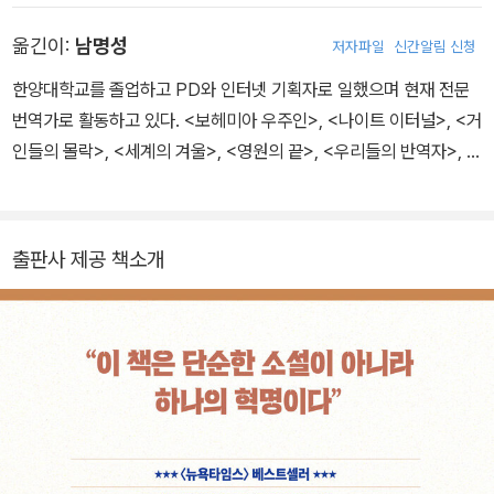
시간 대학교에서 예술학 석사학위를 취득했다. 2014년 《내가 너에
옮긴이:
남명성
저자파일
신간알림 신청
게 절대로 말하지 않는 것들》을 발표하며 데뷔했다. 이 작품은 출간과
동시에 아마존 ‘최고의 책’으로 선정되었고 메사추세츠북어워드상,
한양대학교를 졸업하고 PD와 인터넷 기획자로 일했으며 현재 전문
미국도서관협회 알렉스상을 수상하며 문단에 신선한 반향을 일으켰
번역가로 활동하고 있다. <보헤미아 우주인>, <나이트 이터널>, <거
다. 2017년 발표한 《작은 불씨는 어디에나》는 〈피플〉 〈워싱턴포스
인들의 몰락>, <세계의 겨울>, <영원의 끝>, <우리들의 반역자>, <
트〉 등 다양한 매체에서 ‘올해의 책’으로 선정되었다. 동명의 드라마
문신 속 여인과 사랑에 빠진 남자>, <남겨진 자들>, <스노크래시>,
가 큰 사랑을 받으면서 장르 불문, 뼈대부터 흥미로운 이야기를 쓰는
<셜록 홈즈: 주홍색 연구>, <셜록 홈즈: 바스커빌 가문의 개>, <로빈
작가로 자리매김했다.
슨 크루소>, <에어 쇼크>, 앤디 위어의 <아르테미스>, 존 그리샴의
출판사 제공 책소개
<자비의 시간>, 요 네스뵈의 <블러드 문> 등 다수의 소설과 인문서
를 번역했다.