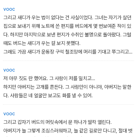
지켜보기로 약속한다. 매년 같은 내용을 더 어려운단어로 배웠다. 그
vooc
런 수업을 할 때면 대부분의 선생님이 왠지 버드를 날카로운 눈길로
그리고 새디가 우는 법이 없다는 건 사실이었다. 그녀는 자기가 살던
본 후 다른 학생에게 시선을 돌렸다.
집으로 보내기 위해 노트에 쓴 편지를 버드에게 몇 번보여준 적이 있
다. 하지만 마지막으로 보낸 편지가 수취인 불명으로 돌아왔다. 그럴
때도 버드는 새디가 우는 걸 보지 못했다.
그래도 가끔 새디가 운동장 구석 철조망에 머리를 기대고 쭈그리고
앉아 있을 때면 그는 그녀가 용감한 척할 필요가 없도록고개를 돌려
주었다. 그녀가 혼자 슬픔을 맞이할 수 있도록. 더무거운 것을 쌓아 슬
vooc
픔을 누를 수 있도록.
저 아무 짓도 란 했어요. 그 사람이 저를 밀치고…
하지만 아버지는 고개를 흔든다. 그 사람만이 아니야, 아버지는 말한
다. 사람들은 네 얼굴만 보고도 화를 낼 수 있어.
vooc
그리고 갑자기 버드의 머릿속에서 문 하나가 딸칵 열린다.
아버지가 늘 그렇게 조심스러워하고, 늘 같은 길로만 다니고, 절대 벗