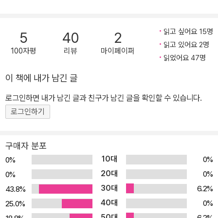
추방하라 오직 미국인만을 위한 미국! 미국 전통문화 보존법 ‘PAC
T’가 시행된 지 십수 년. 아시아계 출신 무명 시인 ‘마거릿’이 반역 혐
의에 연루된다. 처음에는 의혹에 불과했다. 그러나 사람들은 점점 더
읽고 싶어요 15명
5
40
2
노골적으로 적대감을 표출했고, 아시아계를 겨냥한 감시는 더욱 치밀
읽고 있어요 2명
100자평
리뷰
마이페이퍼
해졌다. 가족의 삶은 순식간에 무너졌고, 마거릿은 아들 ‘버드’가 아홉
읽었어요 47명
살이 되던 해 돌연 자취를 감춘다. 삼 년 후, 버드는 정체불명의 편지
이 책에 내가 남긴 글
한 통을 받는다. 발신인 주소도 없이, 오직 그림으로만 채워진 종이 한
로그인하면 내가 남긴 글과 친구가 남긴 글을 확인할 수 있습니다.
장. 버드는 어릴 적 어머니가 들려준 이야기를 떠올린다. 왜 떠났는지,
어디로 갔는지 묻지 못한 채 애초에 없던 사람인 것처럼 봉인되어온
로그인하기
어머니. 버드는 편지를 단서 삼아 홀로 어머니를 찾아 나선다. 이견과
이성異性이 차별의 근거가 되는 시대 시와 언어, 이야기로 일으킨 깊
구매자 분포
고 진한 사랑의 파동 《우리의 잃어버린 심장》은 가상의 사회를 배경
10대
0%
0%
으로 하지만 오늘의 현실과 밀접하게 맞닿아 있다. 미국의 것을 보존
20대
0%
0%
하고 공공안정을 꾀한다는 PACT는 ‘미국 우선주의’를 떠올리게 하
30대
6.2%
43.8%
고, 인종적 편견에 기반한 ‘인종 프로파일링’은 트럼프 1기 행정부에
40대
0%
25.0%
서 시행된 ‘차이나 이니셔티브’(수천 명의 중국인 학자를 대상으로 한
50대
6.2%