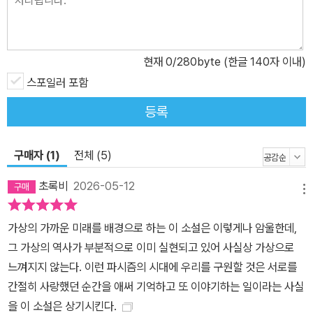
럼에도 자신이 ‘조금 다른 존재’처럼 느껴졌다고. 내부자이면서 외부
자인, 경계인으로서의 감각을 간직해온 작가는 “두 권의 작품을 출간
한 후 비로소 ‘보이는 존재’로 거듭난 기분이었다”라고 털어놓는다.
현재
0
/280byte (한글 140자 이내)
그러나 존재를 드러낸다는 일은 동시에 위협과 공격의 대상이 되는
일이기도 했다. 그리고 머지않아 팬데믹이라는 전지구적 위기가 덮쳤
스포일러 포함
고 작가는 《우리의 잃어버린 심장》을 쓰기 시작했다. 쓰지 않으려 애
등록
썼으나 쓰지 않고는 버틸 수 없던 이야기. 설레스트 잉은 이 작품이 어
떠한 선언도, 성명도 아니며 그저 자신이 보는 세계를 담은 진실한 기
구매자 (1)
전체 (5)
록이라고 밝혔다. 이야기의 힘을 믿으며 ‘내일의 헤드라인을 써내려
가는’ 작가 설레스트 잉. 그의 음성이 다시 한번 희망의 불씨를 지핀
초록비
2026-05-12
메뉴
다.
가상의 가까운 미래를 배경으로 하는 이 소설은 이렇게나 암울한데,
그 가상의 역사가 부분적으로 이미 실현되고 있어 사실상 가상으로
느껴지지 않는다. 이런 파시즘의 시대에 우리를 구원할 것은 서로를
간절히 사랑했던 순간을 애써 기억하고 또 이야기하는 일이라는 사실
을 이 소설은 상기시킨다.