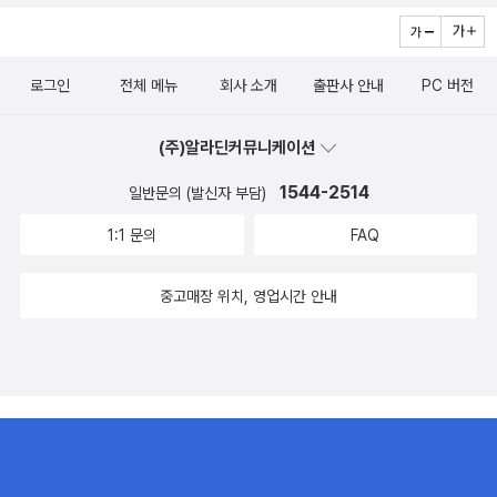
피크닉을 나온 집들이 많아 아이들의 고함 소리와 웃음 소리가 끊이
독덕분에 산책을 하거나 뜨개를 할 때 귀로 들었던 책들이 포함이 되
질 않았다.한적한 곳에 살고 있어 그런지 사실 아이들을 많이 볼 수가
어 숫자가 더 늘었을 수도 있다.암튼 읽었던 책들 중 가장 좋았던 책들
없었는데 집 밖을 나와 뛰어 노는 아이들을 보니 같이 즐거워졌다.남
은 대부분 소설에 해당되었다. 특히나 한국소설을 부러 많이 찾아 읽
로그인
전체 메뉴
회사 소개
출판사 안내
PC 버전
편과 둘이서 와! 하고 동시에 탄성이 나왔다.이제 50대 중년 대열에
었던 해였기에 아무래도 한국소설이 눈에 많이 밟혔다.읽었던 순서
확실히 발을 들여놓아서 그런지 종종 어린 아이들을 보면 저절로 입
목차를 찬찬히 훑었다.책을 읽으면서 좋았던 기억과 감동이 되살아나
(주)알라딘커뮤니케이션
이 벌어진다.길을 건너 좀 더 규모가 큰 공원으로 갔더니 음악 소리가
는 제목이 눈에 들어왔던 순서대로 기록해보자면…백수린 작가의 <
1544-2514
일반문의 (발신자 부담)
들려 뭐지? 궁금해 뛰어갔다.아마츄어 공연단들의 춤과 노래 공연이
봄밤의 모든 것>마침 작년 늦은 봄에 읽었던 것 같다. 아닌가? 초여
있었다.노래는 이미 끝나버려 못 들었는데 댄스팀 춤 공연을 지켜봤
1:1 문의
FAQ
름에 읽었던가? 계절이 뭐가 중요하겠느냐만 작가의 문체는 봄밤의
다.자유자재로 흔들어 버리는 팔과 다리. 그리고 파도 물결치는 허리
차가운 바람이 훅 스쳐 닭살이 오소소 돋아난 자리에 뭔가 따뜻한 봄
의 웨이브와 그에 맞춰 넘실거리는 긴 머리카락.젊은 관절들이 부러
중고매장 위치, 영업시간 안내
기운의 바람이 다시 불어 찬기운을 가시게 해주는 느낌이랄까.앞서
워 넋을 놓고 바라봤다.남편은 보다가 지겨웠는지 빨리 걷자고 자꾸
읽었던 소설보다 분명 더 성숙한 느낌을 갖게 해 준 소설집이었다. 백
잡아끄는데공연을 준비한 젊은이들의 땀과 노력을 생각하면 좀 더 자
수린이란 작가의 책을 꽂아둔 책장을 보면 나는 그냥 해사하게 웃을
리를 지켜줘야지 않을까, 싶어 내가 남편 팔을 붙잡고 조금 더 보고 가
수 있다. 나에겐 그런 작가이므로.김애란 작가의 소설은 3권을 읽었
자고 못 움직이게 막았다.춤을 잘 춰서 멋져 보이기도 했지만 무언가
다.<침이 고인다>, <비행운>, <안녕이라 그랬어>앞의 두 권은 사다
에 열정을 다해 다 쏟아내는 그 젊은 열기가 부러워 발을 멈추게 하는
놓고 한참을 묵혔다가 이제사 읽었는데 읽다보니 뭐랄까. 작가의 20
것 같다.구경하시는 어르신들도 눈에 띄던데 아마도 나와같은 생각이
대, 30대, 40대의 문체가 변화하는 게 느껴져 재미있었고 세상을 바