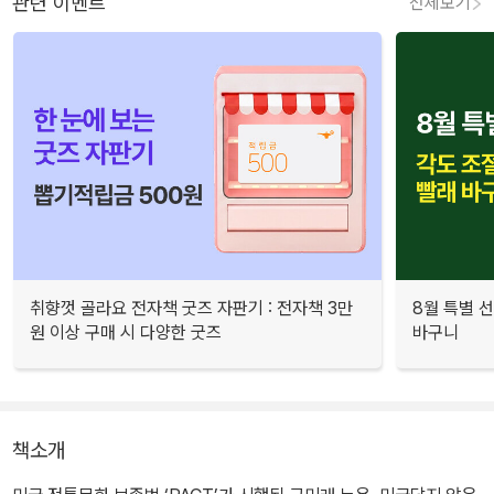
관련 이벤트
전체보기
취향껏 골라요 전자책 굿즈 자판기 : 전자책 3만
8월 특별 선
원 이상 구매 시 다양한 굿즈
바구니
책소개