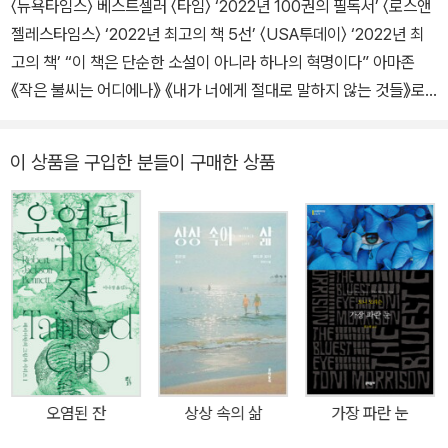
〈뉴욕타임스〉 베스트셀러 〈타임〉 ‘2022년 100권의 필독서’ 〈로스앤
젤레스타임스〉 ‘2022년 최고의 책 5선’ 〈USA투데이〉 ‘2022년 최
고의 책’ “이 책은 단순한 소설이 아니라 하나의 혁명이다” 아마존
《작은 불씨는 어디에나》 《내가 너에게 절대로 말하지 않는 것들》로
뜨거운 사랑을 받으며 이름을 각인시킨 소설가 설레스트 잉의 최신작
《우리의 잃어버린 심장》이 한국 독자를 찾는다. 팬데믹 이후 더욱 선
이 상품을 구입한 분들이 구매한 상품
명해진 아시아계 차별을 중심으로, ‘미국적’이지 않은 생각과 외모가
탄압받는 가상의 시대를 배경으로 한다. 정교하게 설계된 미스터리,
건조한 듯 응축된 문체, 짜임새 있는 구조와 같은 문학적 강점은 여전
히 빛을 발하며, 시대를 정조준하는 통찰이 더해져 깊은 울림을 남긴
다. 출간 즉시 〈뉴욕타임스〉와 아마존 베스트셀러에 올라 화제를 모았
고, 영국, 프랑스, 독일 등 16개국에서 번역 출간되며 세계적인 반향
을 일으켰다. “젠더에서 인종으로, 《시녀 이야기》의 충격을 다시 쓰
다” “조지 오웰, 마거릿 애트우드, 옥타비아 버틀러의 계보를 이어 내
일의 헤드라인을 써내려간다”라는 찬사와 함께 단숨에 21세기를 대
오염된 잔
상상 속의 삶
가장 파란 눈
표하는 디스토피아 소설로 자리매김했다. 미국적이지 않은 것은 모두