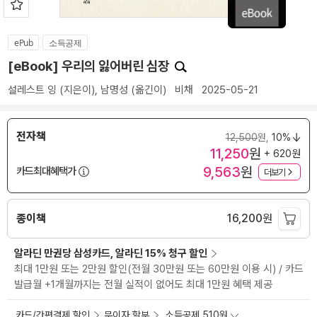
ePub
소득공제
[eBook] 우리의 잃어버린 심장
설레스트 잉
(지은이),
남명성
(옮긴이)
비채
2025-05-21
전자책
12,500
원,
10%
11,250
원
+ 620원
9,563
원
카드최대혜택가
더보기
종이책
16,200
원
알라딘 만권당 삼성카드, 알라딘 15% 청구 할인
최대 1만원 또는 2만원 할인(전월 30만원 또는 60만원 이용 시) / 카드
발급월 +1개월까지는 전월 실적이 없어도 최대 1만원 혜택 제공
카드/간편결제 할인
무이자 할부
소득공제 510원