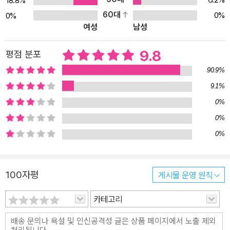
18.8%
스파이 색출 작전, 2022년 증거 불충분으로 공식 종료)를 연상케 한
60대
0%
0%
다. 내부의 혼란을 잠재우기 위해 외부의 적을 상정하고, 차이를 혐오
여성
남성
로 환원하는 논리는 소설에만 존재하지 않는다. 설레스트 잉은 디스
토피아라는 장르적 외피를 통해 오늘날 사회 곳곳에 스며든 폭력과
9.8
평점 분포
고립을 정면으로 바라본다. 나날이 견고해지는 분리의 장벽 앞에서
90.9%
소설은 언어와 이야기만이 되살릴 수 있는 힘과 기억이 있음을 증명
9.1%
해 보인다. 행진의 권리가 보장되지 않는 거리 위에 적힌 구호 한 줄,
0%
앞뒤가 잘려나간 시詩 한 토막. 이야기 조각을 단서 삼아 어머니의 흔
적을 추적해나가는 버드의 여정은 빼앗긴 삶을 회복하고 잃어버린 유
0%
산을 재건하는 과정과 맞물린다. 지워진 존재를 불러내고, 공통의 기
0%
억을 환기하며, 무너진 공동체를 잇는 매개로서의 언어. 《우리의 잃어
버린 심장》은 이야기하는 행위 자체가 실천이 될 수 있다고 역설한다.
100자평
게시물 운영 원칙
“설레스트 잉은 소설가 그 이상이다” 〈뉴욕타임스〉 경계를 허물고 집
합의 크기를 넓히는 작가 설레스트 잉 최신작! 설레스트 잉은 한 인터
카테고리
뷰에서 학교에서 유일한 아시아계 학생이던 어린 시절을 회상했다.
주변은 대체로 호의적이었고 비교적 평범한 어린 시절을 보냈으나 그