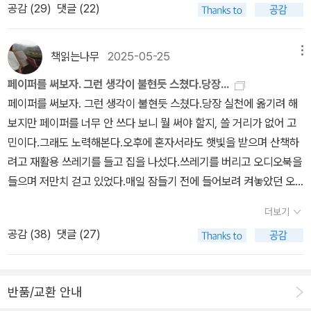
했 다가 먼동이 밝아오면 죽었습니다. 결국 그녀가 쓴 글의 생명은 불
공감 (
29
)
댓글 (22)
작성이 많이 늦어버린 것도 있지만…내가 작년에 어떤 각오로? 읽었
꽃에 새겨졌습니다. 시인은 친구들 귀에 대고 시를 중얼거렸고, 친구
던 책이었는데 이걸 자랑도 못하고 그냥 넘긴단 말인가….그래서 좀
들은 시를 외어 혀 아래 숨겨 옮겼습니다. 입에서 귀로, 친구들은 시를
아쉽기도 했구요.)내가 읽은 책 중 좋았던 책들을 추슬러보다 보니 뭐
책읽는나무
2025-05-25
메뉴
다른 이에게 옮겼고 결국 온 세상이 시인의 잃어 버린 글을 속삭였습
랄까…혼자 너무 재밌었고, 혼자 너무 감동받았고, 혼자 너무 놀라기
페이퍼를 써보자. 그런 생각이 불현듯 스쳤다.당장...
니다.🌸P.380기쁨과 저울질하지 않고 단순히 그 위에 덮어씌우는,
도 했었고, 혼자 너무 심각하기도 했었어서…이게 다 너무 나 혼자만
페이퍼를 써보자. 그런 생각이 불현듯 스쳤다.당장 실천에 옮기려 해
끝없이 이어지는 죄의 목록. 두 가지 목록이 서로 섞이고 합쳐지면서
좋았던 책이었을까? 물음표가 계속 맴돌아 페이퍼를 쓸까, 말까 망설
보지만 페이퍼를 너무 안 쓰다 보니 뭘 써야 할지, 쓸 거리가 없어 고
모든 작은 순간이 사람을, 관계를, 인생을 모자이크처럼 이루는 것은
인 탓도 좀 있었고…늘 마음이 이랬다 저랬다 갈팡질팡 하다 보니 나
민이다.그래도 노력해본다.오후에 혼자서라도 햇빛을 받으며 산책하
아닐까? 그렇다면 버드는 무엇을 배우게 될까? 엄마도 실수할 수 있
의 최애책이라고 딱 지정하는 그런 걸 못하기도 하고…사실 책만 그런
려고 재활용 쓰레기를 들고 집을 나섰다.쓰레기를 버리고 오디오북을
다는 것. 그녀도 그저 인간에 불과했다는 것.#우리의잃어버린심장 #
것도 아니지만ㅜ.ㅜ(그래서 좋았던 책 몇 권만 고르는데 엄청 고민스
들으며 저만치 걷고 있었다.매일 잠들기 전에 들어보려 켜놓았던 오
셀레스트잉 #비채 #북스타그램 #책스타그램 #책리뷰 #책추천 #도
러워 식겁했다는 말입니다.)암튼 딱 10권만 고를까? 작가별로 고를
디오북 중 에세이 한 권은 처음 몇 분만 듣고 금방 잠들어버려 늘 무한
서추천 #도서리뷰 #영미문학 #장편소설 #bookstagram
까? 거두절미 그냥 딱 5권만 해?….선정하는데도 눈에 밟히는 책들이
더보기
반복. 누가 보면 너무 좋아해서 듣고 듣고 또 듣는 에세이집인 줄 오해
참 많았어서..눈 딱 감고 짧게 가기로 했다.(작게나마 딱 10권!)작년
공감 (
38
)
댓글 (27)
받겠단 생각이 든다.오늘은 걸으면서 무조건 다 들어버리라. 다짐했
에 읽었던 책들은 100권은 넘겨서 좀 다행이란 생각을 했다. 해마다
건만…남편에게서 어디냐고? 지금 집을 나섰다고 전화가 왔다.아..오
100권은 읽어봐야지! 대충의 목표는 있지만 넘길 때도 있고 100권을
디오로 듣던 에세이는 또 무한굴레에서 빠져나오기 틀렸군. 생각하며
못 채우는 해도 있어 아쉬운 마음도 종종 들었는데 25년은 100권을
반품/교환 안내
멈춤을 눌렀다.일단 소공원에서 남편과 재회했다.그곳은 가족 단위로
가뿐하게 넘겨 일단 기분은 좋았다.아마도 밀리의 서재 오디오북 구