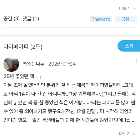
나서는 이야기. 소설에서는 배경이 근미래지만 트럼프 정권이 들어서
더보기
면서부터 자국 우선주의 및 다른 인종에 대한 차별이 늘어난 걸 보면
공감 (
3
)
댓글 (0)
그냥 현재 이야기 같다. 그리고 차별과 폭력 및 저항 등에 대해 적나라
하게 보여주는데 이것 또한 너무 요즘 이야기…ㅠㅠ 미국답지 않다는
외모 때문에 부모와 자식을 일방적으로 떨어트려놓고 모든 걸 검열하
쓰기
마이페이퍼 (2편)
는 장면들은 너무 슬프고 화가 났다. 작년 12월, 우리나라에서 벌어진
계엄사태가 생각나면서 더더욱 감정이입이 되었다. 이 책의 가장 압
책읽는나무
2026-01-24
메뉴
권은 엄마 마거릿이 비폭력적인 ‘시‘와 ’언어‘로 현실을 알리고 저항하
는 장면인데 너무 마음 아팠고, 찡했다. 마지막에 버드에게 말하는 글
25년 좋았던 책
은 눈물이 날 뻔했네ㅜㅜ 인종이 다르다는 이유만으로 차별받지 않는
이달 초에 올렸더라면 분위기 잘 타는 제목의 페이퍼였을텐데..그래
세상이 오길 바라며..🌸P.146우리의 모든 잃어버린 심장은흩어져 다
도 아직 1월이 다 간 건 아니니까..그냥 기록해본다.(그리고 올해는 작
른 곳에서 싹을 틔운다.🌸P.309옛날에 러시아에 글쓰기를 금지당한
년에 읽었던 책 중 참 좋았던 책은 이거랍니다!라는 페이퍼를 많이 볼
시인이 있었습니다. 그녀는 침묵 대신 불을 선택했습니다. 매일 밤 그
수 없어 좀 의아하기도 했구요.)(작년 12월 연말부터 시작해 띄엄띄
녀는 종잇조각에 글을 쓰고 또 쓰면서 내용을 기억에 새겼습니다. 새
엄이긴 했으나 줄곧 동생네들과 함께 한 시간들이 많았던 탓에 1월 첫
벽이 되면 성냥으로 종이에 불을 붙여 그녀의 글을 재로 만들었습니
달이 다 지나가려 하는 지금까지도 박살이 나버린 루틴으로 인해 정
더보기
다. 오랜 세월 그녀의 글은 이 과정을 반복했습니다. 어둠 속에서 부활
신 못차리고 있는 인간으로 하루하루를 보내는 중이었던지라 페이퍼