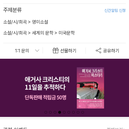
주제분류
신간알림 신청
소설/시/희곡
>
영미소설
소설/시/희곡
>
세계의 문학
>
미국문학
선물하기
공유하기