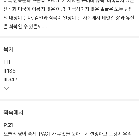
미국 전통문화 보존법 ‘PACT’가 시행된 근미래 뉴욕. 미국답지 않은
생각과 미국에 이롭지 않은 이념, 미국적이지 않은 얼굴은 모두 탄압
의 대상이 된다. 검열과 침묵이 일상이 된 사회에서 빼앗긴 삶과 유산
을 회복할 수 있을까.
《우리의 잃어버린 심장》은 아시아계 미국인 작가 설레스트 잉의 세
목차
번째 장편소설로, 2022년 출간과 동시에 〈뉴욕타임스〉와 아마존 베
스트셀러에 나란히 오르며 화제를 모았다. 오늘의 현실을 실시간으로
Ⅰ 11
받아 적은 듯 세계 곳곳에 스며든 혐오와 폭력을 정면으로 바라보는
Ⅱ 185
이 작품은 배제의 논리에 익숙해진 21세기 사회에 경고음을 울리며
Ⅲ 347
영국, 프랑스, 독일 등 16개국에서 번역 소개되었다.
출간 직후 “이 책은 단순한 소설이 아니라 하나의 혁명이다”라는 찬
책속에서
사와 함께 〈타임〉 ‘2022년 100권의 필독서’ 〈워싱턴포스트〉 ‘2022
년 주목할 만한 소설’ 〈로스앤젤레스타임스〉 ‘2022년 최고의 책 5선’
P.21
〈USA투데이〉 ‘2022년 최고의 책’에 선정되었다.
오늘의 영어 숙제. PACT가 무엇을 뜻하는지 설명하고 그것이 우리