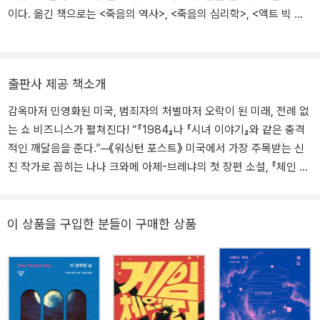
이다. 옮긴 책으로는 <죽음의 역사>, <죽음의 심리학>, <액트 빅 씽
크 스몰> 등이 있다.
출판사 제공 책소개
감옥마저 민영화된 미국, 범죄자의 처벌마저 오락이 된 미래, 전례 없
는 쇼 비즈니스가 펼쳐진다! “『1984』나 『시녀 이야기』와 같은 충격
적인 깨달음을 준다.”─《워싱턴 포스트》 미국에서 가장 주목받는 신
진 작가로 꼽히는 나나 크와메 아제-브레냐의 첫 장편 소설, 『체인 갱
올스타전』이 황금가지에서 출간되었다. 완전한 사면을 대가로 전 세
계에 방영되는 데스 매치에 참가한 수감자들의 이야기를 그린 작품으
로, 민영화된 교도소가 실존하는 미국의 사회 구조에 시청률 경쟁에
이 상품을 구입한 분들이 구매한 상품
집착하는 쇼 비즈니스와 살인 행위마저 수익화하려는 자본주의 시스
템 구조를 결합시켰다. “『1984』나 『시녀 이야기』와 같은 충격적인
깨달음을 준다(워싱턴포스트)”는 평가를 받으며 《뉴욕 타임스》, 《워
싱턴 포스트》를 비롯해 20여 개 주요 매체가 올해 최고의 소설로 선
정했고, 록산 게이 북클럽, 제나 북클럽 소설로도 선정되며 상업적으