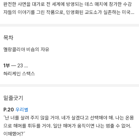
완전한 사면을 대가로 전 세계에 방영되는 데스 매치에 참가한 수감
자들의 이야기를 그린 작품으로, 민영화된 교도소가 실존하는 미국의
사회 구조에 시청률 경쟁에 집착하는 쇼 비즈니스와 살인 행위마저
수익화하려는 자본주의 시스템 구조를 결합시켰다.
목차
“『1984』나 『시녀 이야기』와 같은 충격적인 깨달음을 준다(워싱턴포
멜랑콜리아 비숍의 자유
스트)”는 평가를 받으며 《뉴욕 타임스》, 《워싱턴 포스트》를 비롯해 2
0여 개 주요 매체가 올해 최고의 소설로 선정했고, 록산 게이 북클럽,
1부
— 23
제나 북클럽 소설로도 선정되며 상업적으로도 큰 주목을 받았다.
허리케인 스택스
첫 장편 소설로는 이례적으로 전미도서상 최종 후보에 오르며 “액션,
사회적 비판, 문학적 세련미가 결합된 작품으로……오직 소설만이 가
밑줄긋기
능한 방식으로 미국 형벌 시스템의 비인간성을 조명하며, 인종과 젠
더, 오락성과 도덕성이 복잡하게 교차하는 지점을 드러냈다”는 평을
P.20
우리별
받은 것을 비롯, 앤드루 카네기 메달, 아스펜 상, 로커스 상 등 10여 개
˝난 너를 살려 주지 않을 거야. 네가 살겠다고 선택해야 해. 나는 온몸
문학상의 후보로 지목되며 평단의 두터운 신뢰를 받았다. 나나 크와
으로 해머를 휘두를 거야. 일단 해머가 움직이면 나는 멈출 수 없어.
메 아제-브레냐는 전미도서재단이 선정한 ‘35세 이하 젊은 작가 5인’
이해했어?˝