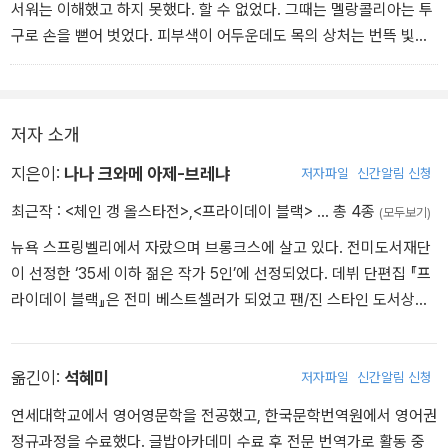
중 하나로, “누구든 미국 최고의 신진 작가의 반열에 그를 올릴 것(시
서워는 이해했고 하지 못했다. 할 수 없었다. 그때는 멜랑콜리아는 투
카고 트리뷴)”이라는 찬사를 받고 있다.
구로 손을 뻗어 벗었다. 피부색이 어두운데도 목의 상처는 번뜩 빛났
따. 검은 머리는 단단히 땋은 채였다. 멜랑콜리아는 팔을 치켜들었고
관중은 다시 환희에 찬 소리를 질렀다. 서위는 대형 스크린을 흘끗 올
려다보았다. 순간, 눈앞의 신 역시 자신과 같은 여자라는 생각이 들었
저자 소개
다.
지은이:
나나 크와메 아제-브레냐
저자파일
신간알림 신청
최근작 :
<체인 갱 올스타전>
,
<프라이데이 블랙>
… 총 4종
(모두보기)
뉴욕 스프링벨리에서 자랐으며 브롱크스에 살고 있다. 전미도서재단
이 선정한 ‘35세 이하 젊은 작가 5인’에 선정되었다. 데뷔 단편집 『프
라이데이 블랙』은 전미 베스트셀러가 되었고 팬/진 스타인 도서상과
윌리엄 사로얀 국제 문학상을 수상했다. 첫 장편 소설인 『체인 갱 올
스타전』은 전미 도서상 최종 후보로 지목되었으며, 워터스톤 데뷔 소
설상, 로커스 데뷔 소설상을 비롯한 유수의 상 후보에 올랐다. 『체인
옮긴이:
석혜미
저자파일
신간알림 신청
갱 올스타전』은 《뉴욕 타임스》를 비롯한 미국 유력 언론이 꼽은 올해
연세대학교에서 영어영문학을 전공했고, 한국문학번역원에서 영어권
의 최고 도서이기도 하다.
정규과정을 수료했다. 글밥아카데미 수료 후 전문 번역가로 활동 중