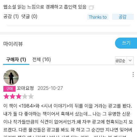
그리고 그들의 파트너인 에이티와 외팔 흑인 남자 싱어가 이레이저
웹소설 읽는 느낌으로 경쾌하고 흡인력 있음
형제들이라는 문제를 해결하는 구도였다. 이레이저 형제들은 인종차
별주의 살인자니까 이 벌을 받아 마땅하다고, 체인에 있을 만하다고
공감 (
1
)
댓글 (0)
느끼는 건 쉬웠다. 분명하고도 단순한 악으로 느껴지는 이레이저 형
제들의 존재는 어떤 면에서 살인 게임 전체를 정당화했다. _본문 중에
서 “게다가, 체인 갱은 인간의 고통에 대한 이미 믿을 수 없는 무관심
쓰기
마이리뷰
을 심화하기만 했어요. 오늘 우리는 그것에 시위하고 있습니다.” “하
지만 당신들은 절대 과거로 돌아갈 수 없는 실제 인간들에 대해 아무
구매자 (1)
전체 (16)
런 답도 갖고 있지 않죠. 트라우마에 평생을 좌우당할 사람들 말이에
요.” _본문 중에서
메뉴
꼬마요정
2025-10-27
이 책이 <1984>와 <시녀 이야기>의 뒤를 이을 거라는 광고를 봤다.
내가 둘 다 좋아하는 책이어서 혹해서 샀는데... 나는 그 유명한 신문
이나 작가들만큼의 식견이 없어서인가.왜 자꾸 광고에 현혹되는지 모
르겠다. 다른 물건들은 광고를 봐도 와 하고 그 순간만 지나면 잊어버