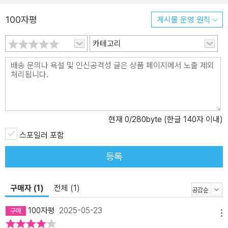
은 이러한 조건에 더욱 무방비하게 노출되는 처지에 있다. 작가는 이
러한 현실을 기반으로, 작품 곳곳에 실제 수감자들의 일화, 통계, 법
100자평
게시물 운영 원칙
제도의 맹점을 주석 형식으로 병치하며 독자의 판단을 요청한다. 하
지만 동시에, 데스 매치에 참가하는 인물들이 모두 살인, 강간 등 극단
카테고리
적 범죄자임을 명시하며, “그럼에도 불구하고 그들이 여전히 인간으
로서 사랑받고 존중받을 수 있는 존재인지” 묻는다. 2018년 흑인 남
성 10만 명 중 2272명이 연방 또는 주 교도소에 수용되어 있다. 백인
남성 10만 명 중 수용자가 단 392명인 것과 대조적이다. 흑인 여성 1
0만 명 중 88명이 연방 또는 주 교도소에 수용되어 있다. 백인 여성 1
현재
0
/280byte (한글 140자 이내)
0만 명 중 수용자가 49명인 것과 대조된다. _본문 중에서 이 남자는
스포일러 포함
이 쇼가 유도하는 대로 복잡한 방향의 용서를 실시간으로 타협하고
있는 듯했다. 우연이라도 일어난 듯이 윌은 선한 사람, 악한 사람이라
등록
는 것이 어떤 의미인지에 대해 훨씬 열린 사람이 되었다. 그가 존중했
던 사람이 그가 존중했던 다른 사람에게 최악의 일을 했다. _본문 중
구매자 (1)
전체 (1)
에서 그녀는 이레이저 형제들에게 야유를 보내는 것이 자랑스러웠다.
하지만 프로그램에서 명백하고 분명한 나쁜 놈을 등장시킨다는 사실
100자평
2025-05-23
을 즐기고 있다는 것도 내심 알았다. 영웅들, 그러니까 레이저와 벨스,
메뉴