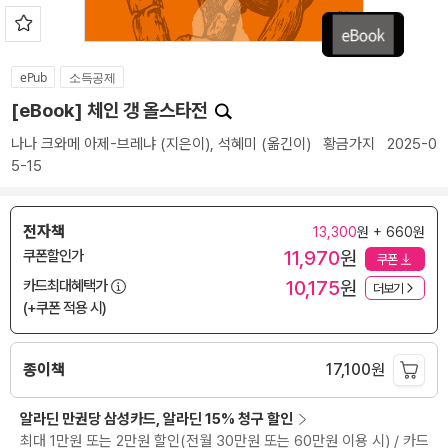
ePub
소득공제
[eBook] 체인 갱 올스타전
나나 크와메 아제-브레냐
(지은이),
석혜미
(옮긴이)
황금가지
2025-0
5-15
전자책
13,300
원 + 660원
11,970
원
쿠폰할인가
쿠폰
10,175
원
카드최대혜택가
더보기
(+쿠폰 적용 시)
종이책
17,100
원
알라딘 만권당 삼성카드, 알라딘 15% 청구 할인
최대 1만원 또는 2만원 할인(전월 30만원 또는 60만원 이용 시) / 카드