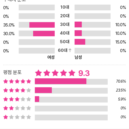
가장 보고 싶어 하던 매치업이 현실이 되는 순간이다. 서워는 이 사실
10대
0%
0%
을 스택스에게 전해야 할지, 사랑하는 이를 죽여야 할지, 혹은 자신이
20대
0%
0%
죽어야 할지를 고민하지만, 그 사이에도 다음 경기는 코앞으로 다가
30대
10.0%
35.0%
오고, 대중의 열광은 날로 거세진다. 한편, CAPE 프로그램의 존폐를
40대
10.0%
둘러싸고 인권 단체의 시위가 격화되면서, 서워의 운명은 누구도 예
30.0%
측할 수 없는 방향으로 흐르기 시작한다. 고문을 완성하기 위하여 주
50대
15.0%
0%
최자들은 그녀가 가장 사랑하는 사람을 파괴하라고 요구할 예정이었
60대
0%
0%
다. 그녀를 지구에 붙들어 둔 사람을. 서워는 사람들의 목소리가 그녀
여성
남성
를 움직이게 두었다. 그들의 희망이 혈관으로 스며들게 두었다._본문
중에서 ‘범죄자를 처벌함으로써 정의를 구현할 수 있는가?’ ‘인간의
9.3
평점 분포
존엄도 거래할 수 있는가?’ 이곳의 재소자들과 모든 감금되어 있거나
70.6%
감금된 적 있는 사람들에게 사랑을 보낸다. 여러분의 목소리는 매우
23.5%
중요했다_ 작가의 말 현재 미국은 의료뿐 아니라 교정 시설 역시 민영
5.9%
화되어, 수감자가 많을수록 더 많은 이윤이 발생하는 구조를 띠고 있
다. 그에 따라 감옥 내 비위생적 환경, 인권 침해, 수감자 간 폭력은 구
0%
조적으로 방치되고 있으며, 여성과 성소수자, 흑인을 포함한 소수자
0%
들에게 더 가혹하게 적용되는 사법 체계 때문에 필연적으로 소수자들