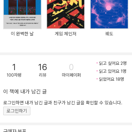
로도 큰 주목을 받았다. 첫 장편 소설로는 이례적으로 전미도서상 최
종 후보에 오르며 “액션, 사회적 비판, 문학적 세련미가 결합된 작품
으로……오직 소설만이 가능한 방식으로 미국 형벌 시스템의 비인간
성을 조명하며, 인종과 젠더, 오락성과 도덕성이 복잡하게 교차하는
이 완벽한 날
게임 체인저
궤도
지점을 드러냈다”는 평을 받은 것을 비롯, 앤드루 카네기 메달, 아스
펜 상, 로커스 상 등 10여 개 문학상의 후보로 지목되며 평단의 두터
운 신뢰를 받았다. 나나 크와메 아제-브레냐는 전미도서재단이 선정
한 ‘35세 이하 젊은 작가 5인’ 중 하나로, “누구든 미국 최고의 신진
읽고 싶어요 2명
1
16
0
작가의 반열에 그를 올릴 것(시카고 트리뷴)”이라는 찬사를 받고 있
읽고 있어요 1명
다. 자유를 위해 연인과 싸워야 하는 흑인 여성 전사. 그리고 그를 ‘소
100자평
리뷰
마이페이퍼
읽었어요 18명
비’하고 싶어 하는 대중들. 형사 범죄 처벌 엔터테인먼트, 즉 CAPE 프
로그램에 참가한 서워는, 전례 없는 성공을 거둔 끝에 완전 사면까지
이 책에 내가 남긴 글
단 세 번의 경기 만을 남기고 있는 상황이다. 같은 팀 ‘체인’ 소속이자
로그인하면 내가 남긴 글과 친구가 남긴 글을 확인할 수 있습니다.
전 세계적으로 인기 있는 또 다른 선수 스택스는 그의 연인이다. 두 사
로그인하기
람은 CAPE가 낳은 가장 유명한 커플로 전 세계 팬층의 절대적인 지
지를 받고 있다. 그러나 서워는 어느 날, 자신이 마지막 경기에서 겨뤄
야 할 상대가 바로 스택스라는 정보를 입수하게 된다. 작중 전 세계가
구매자 분포