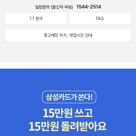
진 성적 취향이나 윤리적 가치 역시 무시되어도 좋을까? 만약 억울하
1544-2514
일반문의 (발신자 부담)
게 감옥살이를 하는 사람이 그런 일을 당한다면 당연히 분노하겠지
1:1 문의
FAQ
만, 살인이나 강간 같은 극악무도한 죄를 짓고 들어 온 사람에게까지
너그러워질 수 있을 것인지 생각하게 됐다. 그리고 살인이라도 자신
중고매장 위치, 영업시간 안내
을 강간하려는 사람에게 대항하다가 그 사람이 죽은 경우, 이 사람은
극악무도한 범죄자일까?현재 미국에서는 흑인이 백인보다 높은 비율
로 교도소에 수감되어 있다고 한다. 그런데 수감된 흑인들이 억울한
경우인가는 다른 문제인 것 같다. 이는 범죄를 저지른 백인이 인종 문
제로 잡히지 않은 것이 더 문제라는 뜻은 아닐까.그래서인지 이 책을
끝까지 다 읽을 때까지 주인공인 서워에게, 연인인 스택스에게 이입
하지 못했다. 그런 점에서 작가가 대단하다고 생각했다. 아무리 죄를
지은 사람이라도 주인공에게 서사를 부여하고 감정을 이입하기 마련
인데, 이 책은 그러지 않고 오히려 더 많은 생각거리를 던져줬다. 그런
데 이런 결투를 대중들이 좋아한다고? 그렇다면 고어 영화가 대박을
치지 못하는 이유는 무엇인가. 잔인한 상황을 그대로 내보내는 스너
프 같은 것들이 대중의 지지를 받지 못하는 이유는 무엇인가. 사람을
고문하고 살해하는 것이 법적으로도 윤리적으로도 그릇되기 때문인