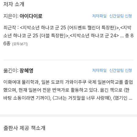
학원 7대 불가사의 괴이담,
저자 소개
급변과 해후의 제23권!
지은이:
아이다이로
저자파일
신간알림 신청
ⓒ AidaIro / SQUARE ENIX
최근작 :
<지박소년 하나코 군 25 (어드벤트 캘린더 특장판)>
,
<지박
소년 하나코 군 25 (더블 특장판)>
,
<지박소년 하나코 군 24>
… 총 8
6종
(모두보기)
옮긴이:
장혜영
저자파일
신간알림 신청
이화여대 물리학과, 일본 도쿄의 가와이주쿠 국제 일본어학교를 졸업
했으며, 현재 일본어 전문 번역가로 활동하고 있다. 옮긴 책으로 〈한
바탕 소동이라면 기꺼이〉, 〈그녀는 거짓말을 너무 사랑해〉, 〈엽기인 걸
스나코〉, 〈조폭 선생님〉, 〈뉴욕 뉴욕〉, 〈도망치는 건 부끄럽지만 도움이
된다〉, 〈유희왕 제알〉, 〈요괴워치〉 등이 있다.
출판사 제공 책소개