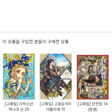
이 상품을 구입한 분들이 구매한 상품
[고화질] 지박소년
[고화질] 고깔모자의
[고화질] 던전밥 14
하나코 군 25
아틀리에 15
(완결)