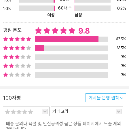
1.8%
60대
0.2%
1.0%
여성
남성
9.8
평점 분포
87.5%
12.5%
0%
0%
0%
100자평
게시물 운영 원칙
카테고리