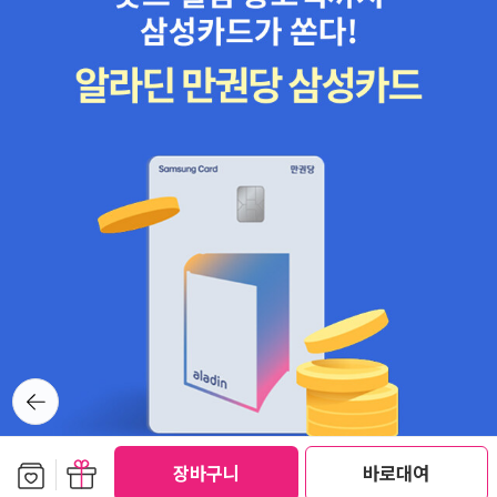
뒤로가
기
보관함담기
선물하기
장바구니
바로대여