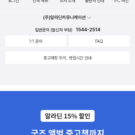
로그인
전체 메뉴
회사 소개
출판사 안내
PC 버전
(주)알라딘커뮤니케이션
1544-2514
일반문의 (발신자 부담)
1:1 문의
FAQ
중고매장 위치, 영업시간 안내