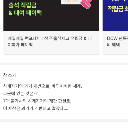
매일매일 램프데이 : 장르 출석체크 적립금 & 대
DCW 단독
여특가 페이백
의 혜택
책소개
시계지기의 과거 개변으로, 바뀌어버린 세계.
그곳에 있는 것은-?
7대 불가사의 시계지기의 재판 판결로,
이 세상은 과거가 개변되고 말았다.
이전과 다른 세계라는 사실을 서서히 인식해가는 네네.
그런 가운데, 학원에서는 어떤 "주술"이 유행하는 모양인데…?