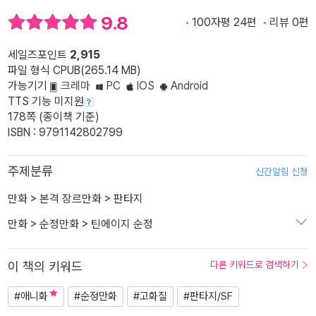
9.8
100자평 24편
리뷰 0편
세일즈포인트
2,915
파일 형식 CPUB(265.14 MB)
가능기기
크레마
PC
IOS
Android
TTS 기능 미지원
178쪽 (종이책 기준)
ISBN : 9791142802799
주제분류
신간알림 신청
만화
>
본격 장르만화
>
판타지
만화
>
순정만화
>
틴에이지 순정
이 책의 키워드
다른 키워드로 검색하기
#애니화
#순정만화
#고화질
#판타지/SF