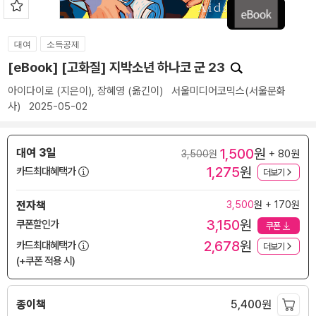
대여
소득공제
[eBook] [고화질] 지박소년 하나코 군 23
아이다이로
(지은이),
장혜영
(옮긴이)
서울미디어코믹스(서울문화
사)
2025-05-02
1,500
원
대여 3일
+ 80원
3,500
원
1,275
원
카드최대혜택가
더보기
전자책
3,500
원 + 170원
3,150
원
쿠폰할인가
쿠폰
2,678
원
카드최대혜택가
더보기
(+쿠폰 적용 시)
종이책
5,400
원