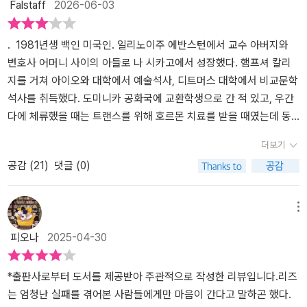
Falstaff
2026-06-03
. 1981년생 백인 미국인. 일리노이주 에반스턴에서 교수 아버지와
변호사 어머니 사이의 아들로 나 시카고에서 성장했다. 햄프셔 칼리
지를 거쳐 아이오와 대학에서 예술석사, 디트머스 대학에서 비교문학
석사를 취득했다. 도미니카 공화국에 교환학생으로 간 적 있고, 우간
다에 체류했을 때는 트랜스를 위해 호르몬 치료를 받을 때였는데 동
성연애 등에 관한 우간다의 개별문화를 조사하다가, 우간다 의회가
더보기
반동성연애법안이 제의하는 바람에 위협을 느껴(추정) 귀국한 것으
공감 (
21
)
댓글 (0)
로 보인다. 트랜스 여성, 즉 MF 트랜스젠더로 살고 있다. 2021년에
결혼한 아내와 함께 뉴욕에서 살다가 지금은 콜럼비아 산타마르타에
서 터를 잡았단다. 나같은 이성애자는 모르겠지만, ‘결혼한 아내’라는
메뉴
표현은, MF 트랜스젠더인 토리 피터스가 여성 또는 트랜스 여성과 동
피오나
2025-04-30
성결혼을 했다는 의미다. 여성간 동성결혼의 경우 배우자는 서로를
아내라고 부른다. 즉 부부는 두 아내로 구성된다. 그렇게 알고 있다.
나는 동성애자, 트랜스젠더 등에 관해 별 관심이 없다. 주변에 눈에 띄
*출판사로부터 도서를 제공받아 주관적으로 작성한 리뷰입니다.리즈
는 성소수자도 없다. 만일 있다면? 당연히 똑 같은 대우를 하겠다. 안
는 엄청난 실패를 겪어본 사람들에게만 마음이 간다고 말하곤 했다.