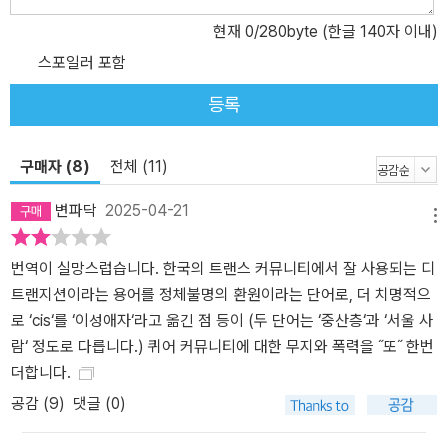
할까? 결국 작중 인물들이 겪는 혼란과 선택과 변화는 트랜스젠더 서
현재
0
/280byte (한글 140자 이내)
사뿐 아닌 현대의 관계 맺기에 대한 보편적 고민으로 확장된다. 기존
젠더 규범과 가족 구조를 해체하면서도 그 속에서 새로운 가능성을
스포일러 포함
모색하는, 묵직한 주제를 매력적인 이야기로 직조한 작품. 유머 넘치
등록
는 문체, 드라마보다 생생한 대화, 현대의 인물을 정교하게 재현한 리
얼리티……. 《디트랜지션, 베이비》는 문학이 충분히 말하지 못한 이야
기들을 용감하게 끌어안으며, 오늘을 살아가는 우리 모두에게 새롭고
구매자 (8)
전체 (11)
도 가슴 벅찬 소설로 다가온다.
변파닥
2025-04-21
메뉴
번역이 실망스럽습니다. 한국의 트랜스 커뮤니티에서 잘 사용되는 디
트랜지션이라는 용어를 정체불명의 환원이라는 단어로, 더 치명적으
로 ‘cis‘를 ‘이성애자‘라고 옮긴 점 등이 (두 단어는 ‘중산층‘과 ‘서울 사
람‘ 정도로 다릅니다.) 퀴어 커뮤니티에 대한 무지와 폭력을 ˝또˝ 한번
더합니다.
공감 (
9
)
댓글 (0)