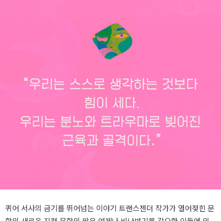
퀴어 서사의 금기를 뛰어넘는 이야기 트랜스젠더 작가가 열어젖힌 문