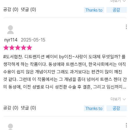
더보기
자기들끼리의 커뮤니티가 있었겠지. 지금은 미국의 경우에 데이팅 앱
뭔지, 그 자신조차 알지 못한 채로 내던져졌던 그 시간들은, 어째서,
가기는 힘들었다.작가 본인이 트랜스젠더 당사자인 까닭에 소설 내내
로서 퀴어를 접한 적은 있었지만 소설로서 작품을 접한 적이 거의 없
공감 (
0
)
댓글 (0)
에 접속해 취향을 선택할 수 있다고 한다. 나는 이런 거 모르고 살아
어떤 이름으로 불린다는 이유만으로 그렇게나 쉽게 지울 수 있는, '진
리즈의 심정을 잘 나타내고 있지만 모든 상황을 오롯이 이해하며 읽
었던 것 같다. 그 지점이 기대가 되었다.​소설의 주인공은 크게 세 명이
도 괜찮은데, 자꾸 이렇게 알려줄 필요 없는데도 정보가 넘친다. 하여
정한' 선택이 아니었음에도 선택의 문제가 되어버리는 걸까. 그는 의
기는 어려웠다.하지만 타고난 신체와는 다르게 자신의 성을 인식하는
다. 리즈와 에이미, 카트리나. 리즈는 임신과 출산을 원하는 트랜스젠
간 지금 리즈가 만나는 BMW 타는 수캐는 사실 HIV 양성반응자이다.
문했다. 내 고통은 진짜일까. 스스로와 주변을 파괴했던 상처에도 의
여성이 느끼는 사회의 시선과 고립을 보며 우리가 무심코 저지르고
더 여성이며, 에이미는 한때 트랜스젠더 여성으로 살았지만 이를 포
메뉴
HIV 환자하고 다르다. 그래도 조금 위험한 사람이다. 리즈한테는 치
심했고, 물었고, 울었다. 그리고, 지금에 도달해있다. 지쳤으니까. 이
있는 폭력을 직접 보고 있는 느낌이 든다.어떠한 경우라도 모든 인간
기하고 다시 원래의 성인 남성으로 돌아가 에임스라는 이름을 가졌
nyr114
2025-05-15
명적이지 않다. 리즈는 에이즈 예방약을 복용했다. 그걸 피임약이라
또한 삶의 방식이고 선택이니까. p.55 트랜스 여성으로서의 삶은 너
은 차별받지 않아야 한다는 이야기를 하면서도 과연 나는 진실로 그
다. 카트리나는 에임스의 직장 상사이자 연인으로 정신적인 성과 생
고 일컫는다. 리즈는 에이미와 결혼시절에 자기 아이를 그렇게 키우
무도 고달프고, 그래서 사람들은 어느 순간 포기한다. 그보다 더 나쁜
말에 수긍하는지 여러 번 반문하게 된다.그냥 말과 글이 아닌 현실에
물학적인 성이 일치한 시스젠더 여성이다. 카트리나가 에임스의 아이
고 싶어 했다. 위스콘신의 선량한 백인 엄마들이 지닌 여성성에 대한
것은 성전환 환원의 가능성을 논의한다는 것 자체가 트랜스 여성들이
서 내 잣대로 타인을 재단하고 있지 않다고 말할 수 없는 나는 소설이
를 임신하게 되면서 벌어지는 이야기를 담고 있다.​술술 읽혀지면서도
#도서협찬. 디트랜지션 베이비 by이진~사랑이 도대체 무엇일까? 를
갈망을 아직 극복하지 못하고 있어서 그렇다. 에이미가 에임스라는
모두 환원하기를 바라는 편파적인 사람들의 광기에 희망을 준다는 점
불편했고 그들의 삶을 이해하려 무던히 애쓰며 소설을 읽어낼 수밖에
어렵게 느껴졌던 작품이었다. 주요 등장인물이 세 명이라는 점에서
생각하게 하는 작품이다. 동성애와 트랜스젠더, 한국사회에서는 아직
이름의 남자로 환원한 후에 프로그래머로 광고회사에 들어갔다. 한
이다. 그들은 트랜스 여성들이 어떤 식으로든 사람들 앞에 나서면서
없었다.
그동안 해외 소설에서 느꼈던 단점이 없어서 그 지점은 편안하게 읽
수용이 쉽지 않은 개념이지만 그래도 과거보다는 편견이 많이 깨진
시절 아름다운 여성으로 살 수 있었을 만큼 고운 외모를 가진 남자이
의미 있는 방식으로 살아가는 것을 중단해주기를 바란다. p.163 트랜
을 수 있었다. 그런데 성소수자와 관련된 용어와 영미권에서 자주 접
것 같다. 그런데 이 작품에서는 그 개념을 좀더 넘어서 트랜스 젠더 간
니 직장 안에서 여직원들한테 인기가 많았겠지? 그렇다. 그러다가 하
스 여성들은 트랜스 여성이 무엇인지 알고 트랜스 여성이 되는 법도
할 수 있는 문화에 대한 내용들이 종종 나와서 이해하는 시간이 오래
의 동성애, 이전 성별로 다시 성전환 수술 후 결혼, 그리고 임신까지
루 여성 상사 카트리나가 에임스에게 자기 집으로 업무를 가지고 좀
알지만, 트랜스 여성으로 살아가는 법은 알지 못한다. 온라인에서 일
걸렸다. 대략 500 페이지가 넘는 작품이었는데 이틀 정도에 나누어
보여주며, 젠더에 대해 가지고 있다는 기존의 생각을 부수고 자유로
더보기
오라고 했다. 남성 상사가 여직원한테 그런 지시를 내렸으면 즉시 성
어나는 트랜스들 간의 싸움만 보아도 그렇고, 그들이 시스 여성들과
서 완독했다. 시간만 본다면 여섯 시간 정도 소요가 된 듯하다.​개인적
이 넘나든다. 여기 두 명의 트랜스젠더 여성이 있다. 리즈와 에이미,
공감 (
0
)
댓글 (0)
희롱 관련해 직장 윤리위원회 회부감이지만 여성 상사의 경우엔 그렇
벌이는 논쟁만 보아도 그렇다. 전부 다 트랜스 여성이 된다는 것이 어
으로 리즈의 심리가 궁금했다. 언급했던 것처럼 리즈는 어머니가 되
원래는 남성이었지만 성전환 수술을 통해 여성이 된 사람들이다 이
지 않다. 뭐 이것도 성차별이기는 한데 그냥 넘어가자. 이혼해 넓은
떤 의미인지, 혹은 어떤 의미였는지를 정의할 뿐이다. 막상 트랜스 여
기를 원하는 트랜스젠더이다. 읽으면서 분명 자연적으로 임신이 될
둘은 레즈비언 커플로 연인 사이이다. 이 부분에서 나는 일차적인 의
집을 혼자 사용하고 있는 카트리나가 에임스를 부엌으로 데려가 음료
성이 되면, 트랜스 여성이 실제로 어떻게 살아야 하는지에 대한 정보
수 없는 상황일 텐데 가능 여부에 대한 물음표가 머릿속을 채웠다. 특
문이 들었다. 성전환 수술 후, 여성이 된 두 사람이 사랑에 빠진다는
메뉴