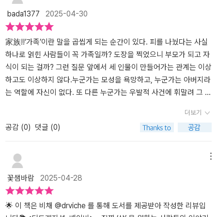
를 제공하기 위하여 커다란 냉장고를 열고 고개를 수그려 둥근 엉덩
는 거의 없다. 다시 처음으로 돌아가서, 혹자는 이 파괴적이고 자해에
히, 리즈는 신체적으로 남성의 흔적이 아직 남은 트랜스젠더라는 점
건, 애초에 이들은 양성애자인가? 동성애자인가? 혹은 성별따위는 중
bada1377
2025-04-30
이가 눈 앞에 활짝 드러나자, 갑자기 충동이 인 에임스가 코와 입술을
가까운, 벗어날 수 없는 굴레에 갇히기를 자처하는 이들을 지겨워하
에서 더욱 이해가 가지 않았다. 초반에 에이즈 보균자인 남성과 성관
요하지 않은 그저 인간자체에 대한 사랑인가? 두 사람 중, 리즈는 아
자기보다 나이도 많고 직급도 높은 카트리나의 엉덩이에 탁 밀착시켜
다 떠나버릴지 모른다. 그 사이에서 어떤 피해자, 그래, 이혼한 여성으
계를 맺는 모습이 나오는데 그렇게까지 절실했는지 의문이 들었다.​중
이를 가지고 싶어했다. 엄마가 되어 모성을 누리는 것은 리즈가 꿈꾸
바지 속에서 은은히 흘러나오는 냄새를 흠향하기 시작했고, 원래 그
로 살아온, '트랜스들' 사이에서 '피해자가 된 여성'을 동정할지 모른
후반부에 이르러 리즈의 과거 이야기와 아버지가 되기를 거부한 에임
던 여성으로써 삶의 완성이었을 것이다. 그러나 트랜스젠더 여성은
家族!!‘가족’이란 말을 곱씹게 되는 순간이 있다. 피를 나눴다는 사실
쪽으로 생각해보지 않았던 카트리나도 점점 고양되는 성적 흥분을 이
다. 그의 말과 행동에 나라도, 이 정도는, 그럴 수밖에... 속삭이며 안
스의 이야기를 읽으면서 많은 생각이 들었다. 모성애가 과연 시스젠
출산할 수 없고, 사랑한 연인 역시 트랜스젠더 여성 에이미였다. 리즈
하나로 얽힌 사람들이 꼭 가족일까? 도장을 찍었으니 부모가 되고 자
겨낼 수 없었다. 이미 여성의 몸으로 여성과의 섹스를 알고 있는 에임
전한 무리로 돌아가고 싶어할지 모른다. 어쩌면 조금쯤 억울할지 모
더 사람들만 느낄 수 있는 전유물일까. 리즈처럼 여성의 정체성을 가
의 연인이었던 에이미는 어느 순간부터 트랜스젠더 여성으로써의 삶
식이 되는 걸까? 그런 질문 앞에서 세 인물이 만들어가는 관계는 이상
스. 카트리나는 에임스와의 관계에서 평생 경험해보지 못한, 자기 계
른다. 결코 선택한 적 없이 요구되는 '여성성'에 분노하는 이들에게 적
지면서 남성의 몸을 한 트랜스젠더인데 왜 그녀에게 부성애가 아닌
에 환멸을 느낀다. 수술을 했고 매번 호르몬 주사를 맞으면서 여성으
하고도 이상하지 않다.누군가는 모성을 욕망하고, 누군가는 아버지라
좌의 모든 돈을 한 장의 수표에 써서 넘겨줄 수 있고, 자기 소유의 서
극적으로 '여자-되기'를 원하는 이들은 이해할 수 없는 위협이자 퇴보
모성애로 인식이 될까. 그동안 가지고 있던 편견이 깨지는 것과 동시
로써의 삶을 선택했지만 사회적 편견과 차별이 그 선택을 후회하게
는 역할에 자신이 없다. 또 다른 누군가는 우발적 사건에 휘말려 그 둘
초동 7층 건물의 등기소유권도 넘겨줄 수 있을 만한 엑스터시, 진정
일지 모른다. 그런데요, 어떤 삶은 삶이 아닌가요. 건실하고 발전적으
에 가졌던 의문 자체가 시스젠더 여성이기에 이 시각으로 읽고 느꼈
만들었다. 에이미는 성환원, 디트랜지션 수술을 받고 다시 남성인 에
사이에 서게 된다. 그들은 혈연도 아니고, 결혼도 하지 않았고, 심지어
더보기
한 오르가슴 중에서도 오르가슴의 왕을 배알하게 된다. 그러니 둘이
로 정상사회에 편입되지 못한 '부적격자들'은, 자기 자리마저 파괴하
다는 것을 깨달았다.​평소 지극히 사적인 취향만 고려하자면 별로 좋
임스가 된다. 그에게 성별은 어떤 의미인가? 이후, 에임스는 이성애자
는 사랑조차 애매하다. 그런데 함께 아이를 키우자고 한다. 당연한 듯
공감 (
0
)
댓글 (0)
쉽게 떨어질 수 있어? 계속 몇 달 연애를 하더니, 카트리나가 덜컥, 임
는 충동과 열정과 자해와 혐오가 뒤범벅된 삶도 있는 그대로 끌어안
아하지 않을 스타일의 작품이었다. 처음부터 끝까지 우리는 모르는
인 여성 카트리나와 만나는 데 카트리나가 임신을 한다. 남성과 여성,
얽힌 가족 대신, 서툴고 불완전한 관계가 하나의 공동체를 만든다.이
신을 해버렸다. 트랜스여성을 졸업했지만 아직 아버지라는 틀에 적
아질 수는 없는 건가요. p.359 그저 다른 사람들을 존중하듯 트랜스
성소수자의 세계의 날것을 그대로 시청하는 듯한 느낌이 들었다. 그
어느 성별에도 확신이 서지 않아 성별을 두번이나 바꾼 에임스였다.
야기의 중심은 ‘정체성’이다.누군가는 자신을 여자로, 누군가는 남자
응하지 못한 에임스. 도저히 아버지가 될 수 있을 거 같지 않다. 카트
들을 존중하면 될 일인데. 그러다 보니 어떤 여자는 즉석에서 트랜스
만큼 수위도 세고, 단어 선택도 직설적이다. 그럼에도 완독한 이유는
그에게 아빠가 된다는 것은 감당하기 힘든 과제이자 심각한 정체성의
로, 또 어떤 날에는 그 어느 쪽도 아닌 존재로 살아간다. 그런 사람이
메뉴
리나는 정상 가정을 만들지 못하면 당장 임신중단을 선택할 거 같고,
젠더 표본 집단을 구성한 다음 트랜스가 아닌 사람들의 문제였다면
단순하게 재미만 가지고 가는 이야기가 아니기 때문이다. 사회에서
혼란을 불러일으킨다. 세상에 성별은 남성과 여성, 두 가지 뿐이라는
한 자리에 모이니, 세상이 그들을 ‘정상가족’이라 부르기란 어렵다. 하
꽃샘바람
2025-04-28
그래도 아이는 갖고 싶다. 이때 에임스 머리에 탁 떠오른 인물이 평소
당연히 알았을 대처방법에 대해 자문을 구하고, 또 어떤 여자는 에임
거부되는 통념이 한방 크게 때리는, 그 여운이 마지막 페이지를 넘길
이분법적 사고가 깨진다. 등장인물 3명은 트랜스젠더 여성, 여성이기
지만 그들이 만들어내는 공동체는 기존의 가족보다 훨씬 더 정직하고
에 아이를 갖고 싶어 애달캐달하던 트랜스 시절의 아내 리즈. 에임스
스 자신이 원했을 직접적이고 예의 바른 태도로 그에게 직접 물어볼
때까지 깊고 묵직하게 머릿속에 남았던 작품이었다.
도 하고 남성이기도 한 사람, 선천적인 여성이다. 이들이 가족을 이루
따뜻한 구석이 있다. 이건 굳이 무지개 깃발을 들지 않아도 누구나 공
는 서둘러 리즈에게 전화를 걸고, 만나 고민을 호소한다. 아이를 낳
수가 없어서 성중립 화장실 문제를 엄한 데서 떠들고 다닌다. p.481
어 아이를 낳고 함께 산다면, 엄마와 아빠 그리고 자녀로 구성되는 전
감할 수 있는 이야기다. 우리는 모두 다르게 태어나고, 다르게 살아간
🌟 이 책은 비채 @drviche 를 통해 도서를 제공받아 작성한 리뷰입
고, 셋이 키우자고. 트랜스 여성과 디트랜스 남성, 그리고 시스 여성
그러나 분명히 얘기하는데, 에이즈와 트랜스젠더 여성이라는 명칭의