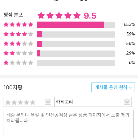
들 수 있을지 고민을 시작한다. 혼란한 시대에 서로를 온전히 사랑하
기 위해 ‘그들’로 명명되기를 거부하는 ‘우리’의 이야기 리즈, 에임스,
9.5
평점 분포
카트리나는 각자의 상황에서 행복해지기 위해 함께한다. ‘소수자 인
85.3%
물을 미화하지 않고 다른 사람들처럼 결함 있는 존재로 그려낸다’라
5.9%
는 〈뉴요커〉 리뷰처럼 《디트랜지션, 베이비》는 인물들을 마냥 정의롭
5.9%
거나 올바른 존재로 만들지 않고, 어떻게든 행복과 자존을 찾으려는
여정을 그려낸다. 리즈는 트랜스 여성으로서의 자신을 긍정하려 하면
2.9%
서도 연애와 섹스로만 정체성을 확인하는 태도를 버리지 못한다. 성
0%
환원을 택한 에임스는 정체성 혼란을 끊임없이 겪으며 타인과의 관계
에 서투른 모습을 보여준다. 카트리나는 임신과 에임스의 커밍아웃에
충격받고도 다른 소수자들을 이해하려 노력한다. 그러나 그 과정에서
100자평
게시물 운영 원칙
여러 갈등과 오해를 빚기도 한다. 세 사람은 각기 다른 이유로 고통받
으면서도, 끝내 함께 행복하고자 유머를 잃지 않고 서로에게 한 걸음
카테고리
씩 다가간다. 《디트랜지션, 베이비》는 트랜스젠더의 삶과 사랑을 누
구보다 가까이 그려내면서 오늘날 사랑과 관계의 의미를 묻는다. 타
인을 사랑한다는 것은 무엇인가? 사랑의 형태는 얼마나 다양할 수 있
을까? 부모란 무엇이며, 예전과 다른 방식의 가족을 이루는 것도 가능