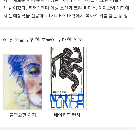
학의 새로운 지평 문학의 땅은 언제나 비난받기를 각오한 이들에 의
해 넓어졌다. 트랜스젠더 여성 소설가 토리 피터스. 아이오와 대학에
서 문예창작을 전공하고 다트머스 대학에서 석사 학위를 받는 등 정
석적 코스를 밟았지만, 주류문학계에서 벗어나 온라인 커뮤니티에 작
품을 무료 배포하며 활동을 시작했다. 트랜스젠더 작가로서 정체성에
관해 자유롭게 쓰기 위해서였다. 온라인에 올린 중편소설들이 독자들
이 상품을 구입한 분들이 구매한 상품
사이에서 점차 반향을 일으켰고, 트랜스젠더 커뮤니티 중심으로 작가
팬덤이 형성되기에 이르자 주류문학계 역시 토리 피터스의 이름을 기
억할 수밖에 없었다. 2021년 랜덤하우스에서 출간한 첫 장편소설
《디트랜지션, 베이비》는 트랜스젠더 작가 최초로 여성문학상(Wome
n’s Prize for Fiction) 후보에 올라 격렬한 논쟁을 촉발했다. ‘트랜스
젠더는 여성인가’, 더 나아가 ‘여성은 누구인가’ 하는 본질적 물음으로
문학계와 페미니스트 사이에서 각론이 오갔다. 하지만 뜨거웠던 논쟁
만큼이나 트랜스젠더 독자와 시스젠더 여성은 물론 폭넓은 독자에게
열광적으로 읽히며 〈뉴욕타임스〉 베스트셀러에 올랐다. 2021년 〈뉴
불필요한 여자
네이키드 런치
욕타임스〉 ‘21세기 최고의 책 100권’에 선정되었고 2022년에는 펜/
헤밍웨이상을 수상, 람다문학상 트랜스젠더 소설 부문과 브리티시북
어워드 최종후보에 오르는 등 대중과 평단의 사랑을 동시에 받으며