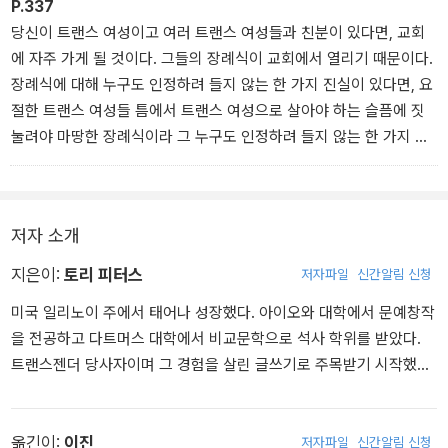
끼는 질투심이에요. 내 곁에 아이들이 있으면 좋겠어요. 나도 다른 엄
P.337
마들처럼 엄마로 인정받고 싶어요. 가정 안에서의 여성이라는 그 느
당신이 트랜스 여성이고 여러 트랜스 여성들과 친분이 있다면, 교회
낌을 갖고 싶어요. 시스 여성들한테는 그게 자연스러운데, 내가 그걸
에 자주 가게 될 것이다. 그들의 장례식이 교회에서 열리기 때문이다.
원한다고 하면 변태로 보잖아요. 마치 ‘드레스 입은 남자’가 아이들 옆
장례식에 대해 누구도 인정하려 들지 않는 한 가지 진실이 있다면, 요
에 있고 싶어하는 이유는 결코 좋은 것일 리가 없다는 듯이. 다들 인정
절한 트랜스 여성들 틈에서 트랜스 여성으로 살아야 하는 슬픔에 짓
하자고요. 모두가 엄마들이야말로 진짜 여성이고 진짜 여성은 엄마가
눌려야 마땅한 장례식이라 그 누구도 인정하려 들지 않는 한 가지 진
된다고 생각하잖아요. 아이를 갖지 못한 여자는, 자기밖에 모르고 사
실이 있다면, 트랜스 여성의 장례식이 그들 사이에서 꽤 중요한 사교
랑할 줄도 모르는 멍청한 창녀라고 생각하잖아요.”
모임으로 인식된다는 점이다.
지금까지 잠자코 대화를 듣고 있던 에임스가 끼어든다.
트랜스젠더의 장례식에서 이번엔 사람들이 무슨 말을 할 것인가? 어
저자 소개
“아이를 갖지 못한 여자가 멍청한 창녀라고 생각하는 사람은 없어.”
떤 퀴어가 추모사 대신 정치적인 연설을 해서, 이후에 다른 퀴어들이
“뭐?” 리즈는 믿을 수가 없다. “영화도 안 보니? TV도 안 봐?”
분노에 찬 긴 글들을 소셜 미디어에 올릴 것인가? 얼마나 많은 고인의
지은이:
토리 피터스
저자파일
신간알림 신청
가족들이 신도석에 앉아서 오직 자신의 슬픔에만 몰입한 채, 부끄러
미국 일리노이 주에서 태어나 성장했다. 아이오와 대학에서 문예창작
운 줄도 모르고 고인의 과거 이름을 부르고, 고인의 성 정체성을 잘못
을 전공하고 다트머스 대학에서 비교문학으로 석사 학위를 받았다.
부르고, 가족들만의 의식일 거라고 생각했던 자리에 불청객처럼 찾아
트랜스젠더 당사자이며 그 경험을 살린 글쓰기로 주목받기 시작했다.
온 괴상한 인간들의 바다를 응시할 것인가? 그들의 아들, 아니 딸에게
작품활동 초창기에는 트랜스젠더 문학의 판을 넓히기 위해 트랜스젠
정말 이렇게 많은 친구가 있었다고?
더 온라인 커뮤니티에 작품을 무료로 배포하고 소규모 자비출판을 하
기도 했다. 2021년 랜덤하우스에서 출간한 장편소설 《디트랜지션,
옮긴이:
이진
저자파일
신간알림 신청