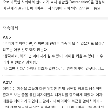
오로 가득한 사회에서 살아가기 벅차 성환원(Detransition)을 결정하
며 관계가 끝난다. 에이미는 다시 남성이 되어 ‘에임스’라는 이름으로
안정적인 직업을 구한다. 그리고 자신의 상사인 시스젠더 여성 ‘카트
리나’와 새로운 관계를 시작한다.
책속에서
문제는 에임스가 성전환 과정에서 잃은 줄 알았던 가임 능력이 온전
P.65
했다는 것. 어느 날 카트리나가 임신 소식을 알려오고, 에임스는 혼란
“우리가 함께한다면, 어쩌면 꽤 괜찮은 가족이 될 수 있을지도 몰라.”
에 빠진다. 사회적 혐오 때문에 생물학적 남성으로 돌아왔다. 하지만
리즈는 아무 말도 하지 않는다.
사실 자신이 남성인지 여전히 확신이 없다. 그런데 아버지가 될 수 있
“생각해봐, 리즈. 넌 어머니가 될 수 있어. 아이를 키울 수 있다고. 우
을까? 아버지가 되는 건 가장 ‘남자다운’ 일이어야 하지 않나?
리가 늘 원했던 것처럼.”
“나 그만 간다.” 마침내 리즈가 말한다. “너 완전히 맛이 갔구나. 너의
그때 에임스에게 리즈가 떠오른다. 항상 아이를 키우고 싶어했지만,
한심한 변신에 충격받을 일은 더 이상 없을 줄 알았는데, 기껏 찾아와
아이를 가질 수 없는 트랜스 여성이기에 낙담하던 리즈. 에임스와 헤
서 한다는 소리가 이중결혼생활을 하자는 거라니, 그건 나도 미처 예
P.217
어진 뒤로 리즈는 소모적인 관계만 반복하며 지내고 있었다. 어쩌면
상 못 했네. 씨발 이게 무슨 개소리야.” 그러나 리즈는 가려고 일어서
에이미는 자신을 그들과 다른 위험한 존재, 끔찍할 정도로 남성적인
셋이서 가족을 이룰 수 있지 않을까? 카트리나, 에임스, 리즈는 한자
지 않는다. 미동조차 없다. 에임스는 숨을 죽이고 리즈가 거절하기를,
존재로 보는 똘똘 뭉친 여자애들의 패거리를 증오하게 되었다. 여자
리에 모인다. 그리고 새로운 형태의 가족을 어떻게 만들 수 있을지 고
너하고는 절대 아이를 키우지 않겠다고 말하기를, 그가 내놓은 일생
애들은 에이미가 귀엽다고 말하거나 에이미의 복근을 알아차리거나
민을 시작한다.
일대의 제안을 묵살하기를 기다린다. 리즈가 어머니가 되어달라는 그
그의 예쁜 얼굴에 관심을 보이곤 했다. 그러나 에이미는 그들 틈에 있