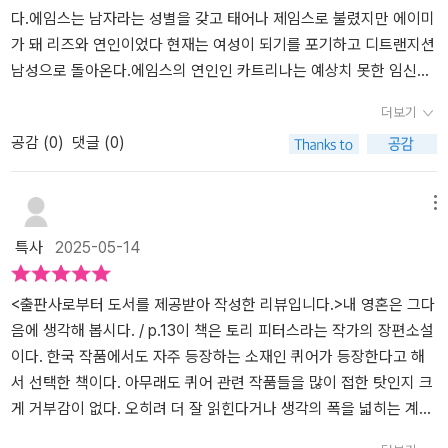
제는 도무지 혼자 있을 줄 모르는 거다. 혼자 만의 삶, 고독으로부터
티에 작품을 무료 배포하며 활동을 시작해 자신의 경험을 살린 글쓰
고 있다. 여성이라는 성은 단순히 정체성의 문제나 감정의 문제가 아
아이러니와 기쁨을 자축하다가 트랜스 여성들이 종종 서둘러 들어서
다.에임스는 남자라는 성별을 갖고 태어나 제임스로 불렸지만 에이미
도망을 치지 않으면 견딜 수 없는 거. 그런데 트랜스 여성이 만날 수
기로 주목받기 시작했다. 초창기에는 트랜스젠더 문학의 판을 넓히기
니라, 생물학적 현실과 사회적 역할의 총합이다. 트랜스 여성을 여성
곤 하는 죽음의 길로 들어선다. 그들이 남긴 아름다운 시신이 통계적
가 돼 리즈와 연인이었다 현재는 여성이 되기를 포기하고 디트랜지션
있는 남자들은 시스젠더 여성인 아내와 살다 모험을 즐겨보려고 길거
위해 트랜스젠더 온라인 커뮤니티에 작품을 무료로 배포하고 소규모
으로 받아들이는 문제는 단순한 ‘포용’으로 풀 수 없는 복잡한 쟁점이
으로 확률 높은 죽음(타살)이 아닌 본인의 처절한 선택(자살)일 때.
남성으로 돌아온다.에임스의 연인인 카트리나는 예상치 못한 임신으
리로 나선 남자뿐인 거 같다. 그래서 트랜스 여성한테 “남자는 다
자비출판을 하기도 했다고 한다. 본격적으로 주목받기 시작한 것은
다. 그러나 이 작품은 이를 문제화하기보다는, 비판을 침묵시키는 건
미래 없는 삶은 훨씬 더 화려해 보였다. p.288 '변방의 여성들, 그들
로 고민에 빠진다.리즈와 에이미(에임스)가 중심이 된 과거의 이야기
더보기
개”라는 명제가 참이다. 리즈도 두 명의 유부남에게 큰 실연을 경험했
바로 이 작품 <디트랜지션, 베이비> 부터이다. 이 작품은 트랜스젠더
아닐까?『디트랜지션, 베이비』는 논란의 소지가 다분한 소설이다. 시
은 아이를 낳아서는 안 된다는 얘기를 들으면서 자랐어요. 하지만, 아
는 트랜스젠더 여성으로 살아가는 두 여성의 고민과 그들을 대하는
공감 (
0
)
댓글 (0)
으며, 지금 또 한 명의 잘 생기고 매혹적인 유부남 개자식과 밀회를 즐
작가 최초로 여성문학상 후보에 올라 격렬한 논쟁을 불러일으키기도
대정신이라 불리는 '포용'과 '다양성'을 비판 없이 소비하려는 문학계
이를 원해선 안 된다는 말을 들으며 자라진 않았죠. 아이를 원하는 것
사람들의 시선을 다루고 있다.카트리나의 임신을 다룬 현재의 이야기
기고 있다. <디트랜지션, 베이비>의 막이 오르면 리즈는 검은 드레스
했는데, 일반적인 퀴어 서사의 금기를 뛰어넘는 상상력으로 새로운
의 흐름 속에서 탄생한 작품 같다. 전통적 가치와 상식에 기반을 둔 나
이야말로 전세계의 모든 여성에게 허용된 일인 것 같아요. 트랜스만
는 시스젠더 여성이 바라보는 트랜스젠더 여성에 대한 선입견과 연인
를 입고 (유부남 개자식의)BMW에 앉아서 콘돔을 사러 편의점에 간
이야기를 보여주고 있다. 작가는 두 명의 트랜스젠더와 한 명의 시스
같은 사람은 트랜스젠더 인물들의 혼란과 고통, 갈등을 적나라하게
예외라는 말을 하고 싶지 않지만, 트랜스에겐 상황이 달라요. (...) 시
이자 아이의 아버지가 원래의 성으로 환원한 남성이라는 데서 오는
메뉴
그 개자식을 기다리고 있는 중이다. 그냥 보통의 한국 남자 꼰대들이
젠더 여성을 통해 오늘날 사랑과 관계의 의미를 묻는다. 기존의 젠더
보여주는 이 책을 ‘용감하다’고 평가하기보다는, 자신에게도, 태어날
스 여성들한테는 그게 자연스러운데, 내가 그걸 원한다고 하면 변태
혼란스러움을 중심에 두고 있다.에임스는 카트리나의 임신 소식을 듣
특사
2025-05-14
알고 있는 거라면, 매체를 통해 그나마 정보를 알게 되는 트랜스 여성
규범과 가족 구조를 해체하면서 그 속에서 새로운 가능성을 모색하는
아기에게도 너무 무책임하다고 생각한다.#디트랜지션베이비 #토리
로 보잖아요. 마치 '드레스 입은 남자'가 아이들 옆에 있고 싶어하는
고 오랜 연인이었던 리즈를 떠올리며 한때 둘이서 그토록 꿈꾸던 부
들은 우리나라에서 또는 태국까지 원정을 가 음경과 고환을 제거하
놀라운 이야기를 만나보자!
피터스 #비채 #비채서포터즈3기 #협찬도서 #트랜스젠더 #디트랜스
이유는 결코 좋은 것일 리가 없다는 듯이.' 다른 주인공 에임스를 보
모가 될 기회라는 생각에 일반적인 가족 형태가 아닌 전혀 다른 가족
고, 주름진 주머니까지 싹 잘라버린 다음에 고환이 있던 서혜부에 구
#시스젠더 #다양성
자. 어떤 독자에겐 가장 큰 혼란일 그를. 디트랜지션으로 '정상성에 복
형태에서 아이를 키울 계획을 세운다.에임스 없이 아이를 키울 생각
<출판사로부터 도서를 제공받아 작성한 리뷰입니다.>내 영혼은 그다
멍을 내 직장 위쪽으로 질을 만든 사람으로 알았을 듯하다. 그러나 책
귀한' 그의 연인 카트리나가 임신했다. 그는 아이의 아버지를 원한다.
이 없던 카트리나는 처음엔 황당해하다 리즈와 만남 후 셋이서 함께
음에 생각해 봅시다. / p.13​이 책은 토리 피터스라는 작가의 장편소설
의 두 주인공급 트랜스 여성들은 음경과 고환을 달고 있다. 호르몬 주
안정적인 미래를 그린다. 선택해야 한다. 그가 될 수 없는 것과, 줄 수
아이를 키울 계획을 세운다.근래에 읽은 책 중에서 가장 이야기하기
이다. 한국 작품에서도 자주 등장하는 소재인 퀴어가 등장한다고 해
사를 많이 맞아 생식능력은 없지만 책을 읽어보면 음경이 발기도 되
없는 것과, 그럼에도 원하는 것들 사이에서. 혹자는 물을 것이다. 숨기
어려운 소설이다.일상적인 대화에서 주제가 되기 어려운 젠더 이슈와
서 선택한 책이다. 아무래도 퀴어 관련 작품들을 많이 접한 탓인지 크
는 모양이다. 그런데 이런 상태, 유방이 부풀고 젖꽂지가 도톰함에도
면 되지 않냐고, 말만 안 하면 지금처럼 아무도 모를텐데, 참고 살면
트랜스젠더, 디트랜지션, 동성애 등을 전면에 내세운 소설은 노골적
게 거부감이 없다. 오히려 더 잘 읽힌다거나 생각의 폭을 넓히는 계기
음경이 달린 트랜스 여성만 찾는 남자를 구하는 방법은? 20세기에는
되지 않냐고. 정말 그럴까. 그렇게 쉽게 지워지는 걸까. 나로 산다는게
인 성행위 묘사와 이해하기 힘든 상황 속 세 사람의 관계를 쉽게 따라
를 만들어 주어서 선호하는 경향도 있다. 그동안 외국 작가의 에세이