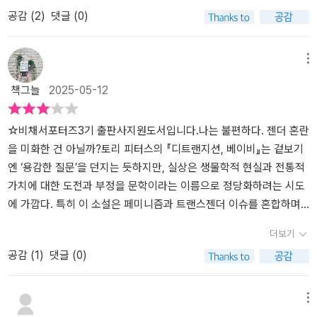
으로는 몰라도 겉으로는 하나같이 그들과 어떤 형태로도 성관계를 맺
신도 그렇게 생각했다. 하지만 어느 순간 트랜스로 사는 게 지긋지긋
(님아, 그 강을 건너지 마오...).​트랜스젠더 리즈 앞에 선 에임스.아직
공감 (
2
)
댓글 (0)
지 않겠다고 주장한다. 반 정도는 있으나마나 자신한테 중요하지 않
해진다. 자신의 젠더를 실현하기 위해 이런 거지 같은 꼴을 당할 필요
사귀던 시절의 그를 그리워하는 전 연인 리즈에게 에임스는 제안한
다고 하고, 나머지 반은 진저리를 치며 싫어한다. 지금 한국 꼰대 남자
가 없다고, 자신은 트랜스가 맞미나 꼭 트랜스로 살 필요는 없다고 생
다.내 아이를 함께 양육해주지 않겠니?라고.누구 아이?​카트리나.이혼
들의 수준이다. 젊은 세대의 시각으로 진짜 꼰대라고 생각할 수 있겠
각한다. 그렇게 트랜스 혐오로 가득한 사회에 지쳐 성환원(디트랜지
녀. 에임스의 상사.그녀가 에임스의 말을 오해한 것에서 시작되었다.
메뉴
지만, 꼰대 세대한테는 이것도 많이 발전한 거다. 그렇게만 알면 좋겠
션)을 결정했고, 현재는 에임스라는 이름의 생물학적 남성으로 살아
에임스의 그 부분이 기능을 상실했다고 들은 것 같은데....정관수술을
책그늘
2025-05-12
다. 이 책은 미국의 톱5 출판사에서 펴낸 첫 트랜스젠더 작가의 책이
가고 있다. 지금 에임스는 직장 상사인 카트리나와 연애 중이었고, 그
했다는 의미로 알았는데, 호르몬 수치가 낮다는 의미였다.그것이 생
라고 한다. 토리 피터스도 이게 첫 작품이라는데, 일곱 개 중요 문학상
녀가 아기를 임신했다는 소식을 듣게 된다. 문제는 이혼한 이성애자
식능력 상실을 의미하는 것은 아니었음이 지금 카트리나의 변화로 입
의 후보로 올라 이중 하나 PEN/헤밍웨이 상을 받았다. 근데 내가 왜
인 카트리나는 에임스가 과거에 트랜스젠더였다는 사실을 모르고 있
증되었다.​리즈와 카트리나의 만남.리즈는 만나기 전부터 알고 있었
☆비채서포터즈3기 출판사지원도서입니다.나는 불편하다. 젠더 혼란
이 책을 읽기로 결정했을까? 도서관 희망도서 신청해서 ‘첫빠따’로 읽
었고, 아버지가 된다는 것은 그로서는 젠더에 대한 심각한 도전이자
다.자신이 그 제안을 거부할 수 없음을.그런데 왜.... 질투가 나는거
을 미화한 건 아닐까?토리 피터스의 『디트랜지션, 베이비』는 겉보기
을 정도로 혹 한 이유는 뭐지? 다른 도서관에도 한 권 있어서 빌려 읽
두려움이었다는 사실이다. 그는 남자였다가 여자가 되었고, 이제 다
지?뭐에 대한 질투.온전한 여성에게 느끼는 질투인가?​그들의 만남.
엔 ‘용감한 질문’을 던지는 듯하지만, 실상은 생물학적 현실과 전통적
으면 될 텐데 굳이 희망도서를 신청했다는 건 어떤 계기가 있었다는
시 남자가 되었다. 하지만 아버지가 되는 것은 또 다른 문제였다. 대
그리고 그들이 만나기 전의 과거사.성별을 특별히 의식하지 않고 읽
가치에 대한 도전과 부정을 문학이라는 이름으로 정당화하려는 시도
뜻. 모르겠다. 잊었다. 제목 “디트랜지션Detransition”은 이 책에 국
체 어느 시점에서, 엄마는 아무 아기를 원하다가, 그 아기를 원하게 되
어도 평범하지 않은 이야기.​'혹시 이게 우리의 해결책은 아닐까? 이게
에 가깝다. 특히 이 소설은 페미니즘과 트랜스젠더 이슈를 혼합하며,
한해 이야기하자면, 엄마 뱃속에서 나왔을 때는 아들로 호적에 입적
는 걸까? 그런 변화가 언제 일어나는 걸까? 리즈는 카트리나가 유산
우리가 지금 무언가를 재창조하고 있는 건 아닐까? 우리만의 독창적
가족, 성별, 부모됨 같은 근본적 개념들을 해체하려 한다.작품 속 인물
더보기
시켰는데, 자라면서 성정체성이 여자인 것을 알게 되어 여성으로 전
을 하고 나서 안도감을 느꼈다고 했던 말을 떠올린다. 아마도 그 첫 번
인 해결책을 상상해낸 건 아닐까? 그래서 너무 기괴하고, 딱히 선례도
리즈는 트랜스 여성으로, 출산 능력이 없음에도 ‘엄마’가 되고자 한다.
공감 (
1
)
댓글 (0)
환transition 해, 여성으로 한동안 살다가 또 뭔가 자각을 했는지 다시
째 유산에서 카트리나는 그녀의 아기가 아닌, 아무 아기를 잃었을 것
없는 건 아닐까? 우리가 어떤 -''어떤 종류의 여성들이건 말이야.'526
하지만 ‘모성’이란 단순히 아이를 돌보는 감정이 아니라, 생물학적·심
남성으로 복원 또는 환원detransition한 사람을 일컫는다. 전환과 환
이다. 그렇지 않고서야 어떻게 또 그 일을 치르려 할 수 있을까? 리즈
쪽 중에서​에임스는 여전히 자신의 정체성을 여성으로 생각하는 듯 하
리적 연결이 결합된 복합적인 개념이다. 사회가 엄마라는 역할을 시
원을 위하여 다량의 호르몬 치료를 받아야 하는데, 트랜스를 위하여
는 늘 아무 아기의 아무 엄마가 되고 싶었다. 그런데 이제야 미처 몰랐
다.카트리나, 그리고 리즈. 여기에 더해질 아이.가족의 탄생.그들의 사
스젠더 여성에게 중심적으로 허용해온 이유는 단순한 ‘차별’이 아니
메뉴
는 에스트로젠을, 환원을 위해서는 테스토스테론을 주사해야 하는 모
던 진실을 깨닫는다. 리즈는 바로 그 아이의 바로 그 엄마가 되고 싶었
정. 그래서 특별한 그들의 사정.​※ 이 글은 출판사로부터 책을 제공받
라, 생물학적 현실과 그에 따른 책임 때문이다. 이 책은 그런 기본적인