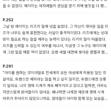
의 제안을 거절한다면, 리즈는 에임스에게서 그 어떤 것도 받지 않을
을 수 없었다. 에이미는 여자애들의 관심을 얻기 위해 별짓을 다 했고
것이다.
그 과정에서 자신이 신의 실패작인 것 같은 기분이 들어서 역겨웠다.
“내가 그렇게 우습게 보이니?” 잠시 후 리즈가 말을 잇는다. “내가 2
그는 여자애들 틈에 끼고 싶어 안달하는, 자존심도 없고 딱히 적절한
P.252
류 어머니 역할을 덥석 받아들일 줄 알았어? 그리고 대체 그 여자는
명칭조차 없는 개자식이었다. 그래서 그는 가장 조잡한 방식으로 그
그날 밤 에이미는 리즈의 말에 넋을 잃었다. 그 자신이 겪어온 일을 리
어떻게 생겨먹은 여자길래 성전환자와 전직 성전환자한테 아이를 낳
들에게 다가갔다. 때로 그들에 대한 증오심은 자기혐오로 표출되었
즈가 너무도 쉽게 표현한다는 사실이 충격적이었다. 리즈에게는 상대
아주겠대? 대체 어떤 여자야? 그 여자 대체 뭐가 문제야?”
고, 몇 주 동안 거울을 못 보거나 아니면 아무것도 하지 않고 오직 거
방이 필요로 하는 말을 해주는 능력이 있다는 리키의 말이 떠올랐다.
“그 여잔 아무 문제가 없어. 이 제안을 받아들일지도 모르겠고. 아직
울만 보았다. 아는 여자애들을 바라볼 때면 그들에 대한 질투심이 끓
리즈를 신뢰할 수 있는지 여부를 떠나서, 지금껏 그 누구도 에이미에
얘기도 안 했거든.”
어올랐다. 작은 것들이었다. 그들이 눈썹을 뽑는 모습이라든가, 그들
게 그런 말을 해준 적이 없었다. 오랜 세월 내면에 쌓아온 환멸과 혐오
“세상에, 그럼 너 나한테 먼저 온 거야? 이 새끼 완전 사이코패스네.”
이 자연스럽게 서로의 팔을 만지는 모습이었다. 질투. 질투. 질투.
에 대한 에이미 자신의 억압을 그 누구도 그토록 쉽게 꿰뚫어 보지 못
했다. 에이미도 상처를 입었고 고통을 겪었을 거라고 그 누구도 생각
P.291
하지 않았다. 다른 사람은 몰라도 에이미는 아닐 거라고 생각했다. 그
“아이를 원하는 것이야말로 전세계의 모든 여성에게 허용된 일인 것
순간까지 에이미는 자신에게 누군가의 그런 인정이 필요했다는 사실
같아요. 트랜스만 예외라는 말을 하고 싶지 않지만, 트랜스에겐 상황
을 알지 못했다. 에이미는 항의하려 입을 벌렸다가 침을 꿀꺽 삼켰고,
이 달라요. 나의 생체 시계가 계속 째깍거리고 있다고 말하면, 아무도
다시 한번 무너져 내리며 눈물을 흘렸다. 에이미는 리즈의 품에 안겨
자연스럽게 받아들이지 않아요. 왜냐하면 나에겐 애초에 생체 시계
흐느껴 울었다. 오랜 세월 에이미가 스스로에게 저지른 짓들에, 스스
따위가 주어지지 않았으니까요. 엄마들이 아이와 함께 있는 모습을
로에게 입힌 상처와 곁에 있던 사람들에게 입힌 상처들에 대고 울었
보면 가슴이 아파요. 너무 질투가 나요. 마치 굶주림처럼, 내 몸이 느
다.