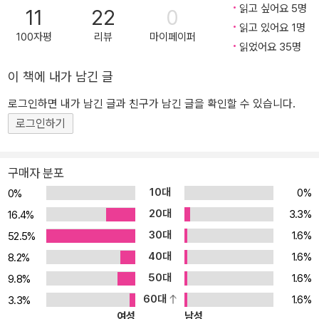
읽고 싶어요 5명
11
22
0
‘트랜스젠더 문학의 정전’으로 자리매김했다. 두 명의 트랜스젠더, 한
읽고 있어요 1명
명의 시스젠더 여성 새로운 형태의 가족을 꿈꾸기 시작하다 이야기는
100자평
리뷰
마이페이퍼
읽었어요 35명
절대 함께하지 못할 것 같은 인물들이 얽히며 시작한다. 트랜스젠더
여성 ‘리즈’와 ‘에이미’는 연인이었지만, 에이미가 트랜스 혐오로 가득
이 책에 내가 남긴 글
한 사회에서 살아가기 벅차 성환원(Detransition)을 결정하며 관계가
로그인하면 내가 남긴 글과 친구가 남긴 글을 확인할 수 있습니다.
끝난다. 에이미는 다시 남성이 되어 ‘에임스’라는 이름으로 안정적인
로그인하기
직업을 구한다. 그리고 자신의 상사인 시스젠더 여성 ‘카트리나’와 새
로운 관계를 시작한다. 문제는 에임스가 성전환 과정에서 잃은 줄 알
았던 가임 능력이 온전했다는 것. 어느 날 카트리나가 임신 소식을 알
구매자 분포
려오고, 에임스는 혼란에 빠진다. 사회적 혐오 때문에 생물학적 남성
10대
0%
0%
으로 돌아왔다. 하지만 사실 자신이 남성인지 여전히 확신이 없다. 그
20대
3.3%
16.4%
런데 아버지가 될 수 있을까? 아버지가 되는 건 가장 ‘남자다운’ 일이
30대
1.6%
어야 하지 않나? 그때 에임스에게 리즈가 떠오른다. 항상 아이를 키우
52.5%
고 싶어했지만, 아이를 가질 수 없는 트랜스 여성이기에 낙담하던 리
40대
1.6%
8.2%
즈. 에임스와 헤어진 뒤로 리즈는 소모적인 관계만 반복하며 지내고
50대
1.6%
9.8%
있었다. 어쩌면 셋이서 가족을 이룰 수 있지 않을까? 카트리나, 에임
60대
1.6%
3.3%
스, 리즈는 한자리에 모인다. 그리고 새로운 형태의 가족을 어떻게 만
여성
남성