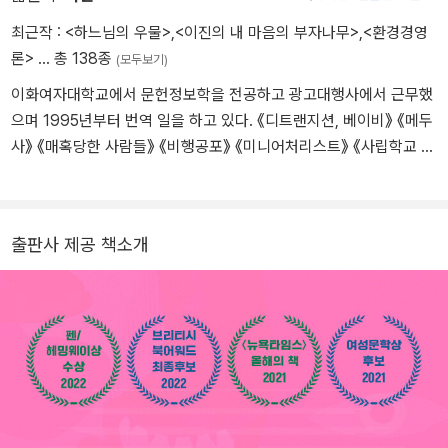
베이비》로 폭발적 주목을 받았다. 이 작품으로 트랜스젠더 작가 최초
최근작 :
<하느님의 우물>
,
<이진의 내 마음의 부자나무>
,
<환경경영
로 2021년 여성문학상(Women’s Prize for Fiction) 후보에 올랐고
론>
… 총 138종
(모두보기)
2022년에는 펜/헤밍웨이상을 수상했다. 그 외에도 2021년 〈뉴욕타
이화여자대학교에서 문헌정보학을 전공하고 광고대행사에서 근무했
임스〉 ‘21세기 최고의 책 100권’에 선정되고 2022년 람다문학상 트
으며 1995년부터 번역 일을 하고 있다. 《디트랜지션, 베이비》 《메두
랜스젠더 소설 부문, 브리티시북어워드 최종후보에 오르는 등 문학계
사》 《매혹당한 사람들》 《비행공포》 《미니어처리스트》 《사립학교 아
의 찬사를 받았다. ‘소수자 인물을 미화하지 않고 다른 사람들처럼 결
이들》 《페러그린과 이상한 아이들의 집》 등 백여 권의 책을 번역했
함 있는 존재로 그려낸다’라는 〈뉴요커〉 리뷰처럼 토리 피터스는 젠더
다.
규범을 넘어선 인물들을 누구보다 생생히 재현하고, 이야기의 재미라
는 소설의 본령에도 충실하다는 평을 받으며 ‘트랜스젠더 문학의 정
출판사 제공 책소개
전’을 쓴 작가로 손꼽힌다. 현재 핑크색 오토바이를 타고 브루클린과
버몬트의 오두막을 오가며 살고 있다.