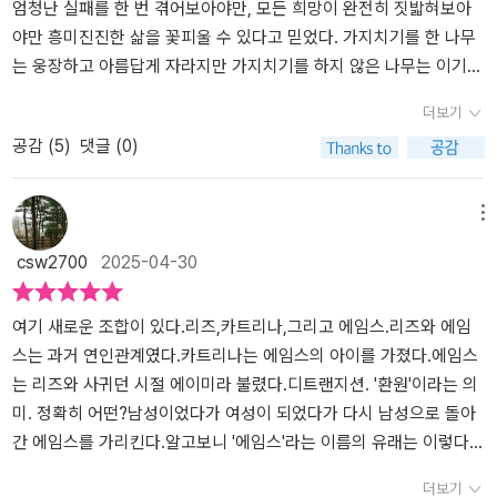
할 이유가 없으니까. 물론 속으로 조금 궁금한 게 있겠지. 그래도 하나
엄청난 실패를 한 번 겪어보아야만, 모든 희망이 완전히 짓밟혀보아
의 질문 없이 그들과 일상의 관계를 만들 수 있을 것 같다. 내가 아무
야만 흥미진진한 삶을 꽃피울 수 있다고 믿었다. 가지치기를 한 나무
리 자연스럽게 그들을 대한다 해도, 나도 모르게 언어나 행동에서 자
는 웅장하고 아름답게 자라지만 가지치기를 하지 않은 나무는 이기적
연스럽지 못한 것을 그들이 눈치채고 기분 나빠 할 수 있겠지. 그것까
으로 최대한의 햇빛을 받으며 수직으로, 예측 가능한 방향으로만 자
더보기
지는 나도 어찌 할 수 없다. 그저 솔직하게 말해주기를 바랄 수밖에.
라는 것처럼. 에이미와 헤어지고 난 뒤에야 리즈는 어쩌면 에이미야
공감 (
5
)
댓글 (0)
더 이상은 없다. 그들에게 신경쓰지 않는 것이 최대로 배려하는 것이
말로 자신의 삶에서 가장 큰 실패였을지도 모른다는 생각을 하게 되
라고 믿는다는 뜻이다. 하지만 성소수자들은, 당연하게 많이 예민할
었다. p.255트랜스젠더 여성 리즈는 항상 엄마가 되고 싶었
것이다. 다수자들이라면 아주 사소해 모른 척하고 지나칠 것에도 상
다. 엄마가 된다면 외로움과 결핍으로부터 벗어날 수 있을 것 같았고,
메뉴
처를 입을 수 있다. 그러면 어떡하지? 모르겠다. 다수자들은 내 옆, 주
자연스럽게 배어나던 여성성을 마침내 가질 수 있을 것 같았기 때문
csw2700
2025-04-30
위의 사람들도 당연히 다수자일 것으로 생각한다. 그래서 말과 행동
이다. 그래서 항상 아이를 키우고 싶다는 열망이 있었지만, 현실적으
에 별 주의를 기울이지 않는다. 혹시 말할 수도 있겠지. 먼저 자신이
로 불가능한 일이었다. 삼 년 전 리즈는 에이미라는 이름의 트랜스 여
소수자라고 밝히면 더 세심하게 말하고 행동하겠다고. 하지만 이럴
성과 레즈비언 커플로 지냈다. 에이미는 IT 업계에 괜찮은 직장이 있
여기 새로운 조합이 있다.​리즈,카트리나,그리고 에임스.​리즈와 에임
때마다 일일이 커밍아웃하는 소수자도, 그걸 듣고 언행에 조심하는
었고, 리즈는 그녀와 함께 트랜스 여성으로서 가능하다고 생각했던
스는 과거 연인관계였다.카트리나는 에임스의 아이를 가졌다.에임스
것도 사실 좀 웃기다. 인종이나 젠더의 경우라면 탁 보는 순간 일종의
가정을 꾸리는 데 상당히 근접했다. 하지만 이제 리즈는 삼십대 중반
는 리즈와 사귀던 시절 에이미라 불렸다.​디트랜지션. '환원'이라는 의
규범, 언행의 범위를 결정할 수 있어 자연스레 조절할 수 있으나, 다수
으로 접어 들었고, 다시 미래 없는 삶을 살고 있는 중이다. 리즈와 연
미. 정확히 어떤?남성이었다가 여성이 되었다가 다시 남성으로 돌아
자 입장에서 눈치채기 아주 어려운 성 소수자 배려는 그래 더 힘든 것
인이었던 에이미는 육 년 동안 에스트로겐 주사를 맞으면서 테스토스
간 에임스를 가리킨다.알고보니 '에임스'라는 이름의 유래는 이렇다.
아니던가? 나와, 내가 아는 내 주위의 많은 사람들에게 물어보면, 속
테론 억제제를 먹었다. 당시에 의사는 영구 불임이 될 거라고 했고, 자
제임스→에이미→에임스차마 본래의 이름으로 돌아가지는 못했다
더보기