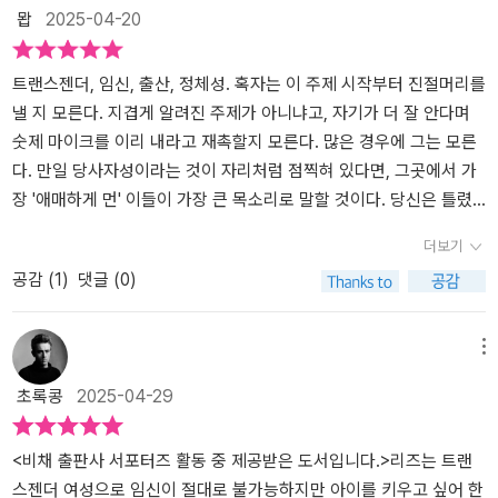
뫕
2025-04-20
양이다. 주목할 것은 트랜스 여성이 되느라 에스트로젠 처방을 6개
다. 정체성과 거의 상관없는 애착이 생긴 것이다. 어쩌면 가장 중요한
아 읽은 후 작성하였습니다. ​
상식과 경계를 흐리려 하며, ‘돌봄’만으로도 엄마가 될 수 있다는 주장
월 정도 받으면, 진짜로 그런지 트랜스들의 대화법이 그런지 하여간
것이 바로 그 아기일 것이다. p.508트랜스 여성으로서의
을 펼치며 현실을 왜곡하고 있다. 엄마라는 이름에 혼란을 주고 있다.
고환이 쪼글아들어 후에 디트랜스를 해 다시 남성이 되더라도 영구
삶은 너무도 고달프고, 그래서 사람들은 어느 순간 자신의 정체성을
에임스라는 인물은 트랜스 여성이었다가 다시 남성으로 ‘디트랜지
트랜스젠더, 임신, 출산, 정체성. 혹자는 이 주제 시작부터 진절머리를
임신 불가능 상태가 된단다. 물론 디트랜스 기간 동안 테스토스테론
포기하게 된다고 한다. 성전환이라는 것조차 가족들에게 절연당할 결
션’한 존재다. (남성→여성→다시 남성) 작가는 이를 통해 젠더 정체
낼 지 모른다. 지겹게 알려진 주제가 아니냐고, 자기가 더 잘 안다며
을 투여해 성기능은 원상으로 돌리더라도 그렇다는 말이다. 이 책에
심을 해야 할 만큼 쉽지 않은 일인데, 그 어려운 것을 다시 되돌리는
성의 유동성과 사회의 억압을 말하고 싶어 하지만, 오히려 그 인물 안
숫제 마이크를 이리 내라고 재촉할지 모른다. 많은 경우에 그는 모른
서 MF 트랜스를 해 여성 에이미가 된 인물이 등장한다. 에이미는 같
성전환 환원(디트랜지션)을 한다는 것은 어떤 의미일까. 연인의 임신
에 존재하는 정체성 혼란과 정신적 불안정성에 주목하게 된다. 성별
다. 만일 당사자성이라는 것이 자리처럼 점찍혀 있다면, 그곳에서 가
은 MF트랜스 여성 리즈와 서로 아내로 살다 헤어졌다. 에이미가 여성
소식에 고심하던 에임스는 항상 아이를 키우고 싶어했지만, 아이를
은 개인의 기분에 따라 바뀔 수 있는 ‘의상’이 아니다. 그런데 이 소설
장 '애매하게 먼' 이들이 가장 큰 목소리로 말할 것이다. 당신은 틀렸
이 된 직후, 여성으로 살기 위한 거의 모든 하드, 소프트 웨어를 리즈
가질 수 없었던 리즈를 떠올린다. 그렇게 자신은 사랑하는 카트리나
은 마치 정체성의 혼란 그 자체를 용기나 실험으로 치켜세우며, 젠더
어요. 내가 알기로는-으로 시작하는 익숙한 연설을. 모든 이의 이야기
더보기
가 가르쳐 주었다. 이런 경우에 리즈는 에이미의 트랜스 엄마라고도
와 함께 있을 수 있고, 카트리나는 임신을 포기하지 않아도 되고, 리즈
에 대한 회의감을 넘은 혼란을 안겨준다. 성기 바꾸기가 장난인가?소
가 그러하듯, 일단은 귀기울여 듣는 게 먼저라는 보편도덕적 명제는
공감 (
1
)
댓글 (0)
하는 모양이다. 이때 리즈는 사업에 성공해 돈이 무척 많은 개자식하
는 원하던 아기를 키울 수 있게 되는, 새로운 형태의 가족을 만들면 어
설에서는 전통적 가족제도를 낡은 것처럼 묘사하며, 트랜스 여성, 디
이 익숙한 가로채기에 번번이 힘을 잃는다. 주인공 리즈를 보라. 그의
고 살고 있었는데, 자기 아파트를 가지고 살던 에이미가 돈 많은 개자
떨까 고민하기 시작한다. 카트리나는 연인으로부터 가족에 대한 책임
트랜스 남성, 시스젠더 여성이 함께 아이를 키우는 형태를 하나의 대
탐닉적 일상은 자기파괴적으로 보이기까지 한다. 아이를 원한다. 사
식의 폭행을 당하며 살던 리즈를 구해준 구석도 없지는 않다. 이렇게
감을 얻을 수 있고, 리즈는 아기를 갖게 되고, 에임스는 여성이지만 여
안처럼 제시한다. 하지만 이러한 ‘새로운 가족’은 책임과 안정보다는
랑하고 싶다. 안정적이고 싶다. 누군가에겐 너무도 당연한 것이 그의
메뉴
살다가 에이미가 어느 하루, 선언하기를, 이제 우리는 찢어져야 하는
성이 아니고 아버지이지만 아버지가 아닌 모습으로 두 사람의 기대에
감정적 선택과 즉흥성에 기반한 공동체에 불과하다. 가족이란 단지
정체성과 맞물리는 순간 '변태적 퇴행'으로 이름지어진다. 그의 욕망
초록콩
2025-04-29
게 인류공영에 이바지하는 길인 거 같다고, 타고난 저마다의 소질을
부응할 수 있을 거라고 기대한 것이다. 과연 생물학적 엄마와 일종의
양육의 기능만이 아니라, 사회적 구조와 세대 간 연속성, 안정성을 전
은 매끄러운 정상 사회의 벽 앞의 실패로만 존재할 수 있다. p.19 트
개발하기 위하여 나는 다시 남자로 돌아가야 하겠다고 선언한다. 그
아빠, 그리고 아빠의 트랜스인 전 여자친구 세 사람이 함께 살며 아기
제로 한다. 그런 점에서 이 소설이 말하는 ‘가족의 다양성’은 그저 급
랜스 여성을 뮤즈로 삼을지언정 예술 작품 속에서 자신의 목소리를
리하여 대판 싸웠겠지. 말이 그렇지, 아름다운 이별이 그렇게 많아?
를 키울 수 있을까. 이번에 국내에 처음 소개되는 작가 토리 피터스는
진적 실험에 불과하다.‘포용’이라는 미명 하에 “트랜스 여성도 여성인
내는 트랜스 여성은 아무도 원하지 않는다. 그렇게 트랜스 여성들은
<비채 출판사 서포터즈 활동 중 제공받은 도서입니다.>리즈는 트랜
이들도 서로 웬수 상태가 되어 헤어졌다. 뭐 다 그렇듯이. 리즈의 문
트랜스젠더 여성 소설가이다. 주류문학계에서 벗어나 온라인 커뮤니
가?”라는 질문을 던진다. 하지만 그 질문 자체가 이미 현실을 거스르
미래 없는 삶에 갇히게 되지만, 또 어떤 트랜스 여성들은 그러한 삶의
스젠더 여성으로 임신이 절대로 불가능하지만 아이를 키우고 싶어 한