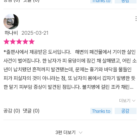
셰와독자들의 매혹시키는 필력이 타고난 작가란 생각이 든다.​​​옮기는
의 누나가 교주에 의해 병이 완치된 기적을 봤기 때문이다. 교주의 능
마음이 다 이해가 되기도 했습니다 각자의 처한 입장들이 좋지 않았
것은 낫게 하는 것과는 달랐다.사라지는 것이 아닌 그대로 타인에게
력은 가짜이지만 찬의 전이 능력은 이것을 기적으로 만든다. 이 사실
으니까요하지만 사이비 종교의 교주라던가 그런 사람들은 이해가 되
넘어가는 것.당시 찬의 몸은 온통 신자들에게 옮겨 받은 상처와 흉터
메뉴
은 모르는 형사는 열심히 교주만 찾을 뿐이다. 그러다 한 폐건물에서
지도 않았고, 이해가 되더라도 이해를 하고 싶지가 않았습니다 다리
로 가득했다.걸치고 있는 옷가지마다 피와 고름이 묻어났다.모두가
시체 한 구가 발견된다. 그가 바로 사라진 천령교의 교주였던 한승목
하나비
2025-03-21
를 관통하는 낯선 통증은 이창의 머릿속에 내리꽂힌 추론이 바로 진
기적에 감복할 때 찬은 홀로 고통을 견뎠다.란은 아무것도 할 수 없는
목사다. 절망에 빠진 그에게 희망을 불어넣어주는 이야기가 들린다.
실이라고 몰아붙이듯 선명했다.그것은 자신이 오랜 시간 쫓던 기적의
자신을 원망했다.p114​능력은 반드시 악용된다.거대한 부담감이 란의
교주의 능력이 아니라 찬의 능력이란 정보다. 이제 좇는 대상이 바뀐
*출판사에서 제공받은 도서입니다. 해변의 폐건물에서 기이한 살인
원형이 될 수 있었다.동시에 그가 바란 무한한 기적의 한계 역시 될 수
어깨에 올라탔다.공포, 두려운, 책임감과 같은 감정들이 줄줄이 따라
다.란의 이야기는 한승목 목사가 어떤 인물이고, 그가 저지른 악행이
사건이 벌어집니다. 한 남자가 피 웅덩이에 잠긴 채 살해됐고, 어린 소
있었다.이창의 머릿속에 추론을 이루는 두 가지 정의가 맴돌았다.없
왔다.그것들은 갓난아기처럼 내달린 채로 떨어지지 않았다.p151​그럴
무엇인지 보여준다. 찬의 능력을 이용해 사이비종교를 만들고, 그 능
년이 납치됐던 흔적까지 발견됐는데, 문제는 흉기와 바닥을 물들인
애는 것과 옮기는 것. 없애는 게 아닌 옮기는 것.기적과 교환.개인적으
리가. 그토록 기적을 찾아 헤맸는데 돌아온 건 차갑고 괴이한 진실뿐
력으로 기적을 일으켜 돈을 번다. 불치병으로 고생하는 수많은 사람
피가 피살자의 것이 아니라는 점, 또 남자의 몸에서 갑자기 발병한 듯
로 작가님의 문장력이 이 소설을 더욱 강렬하게 만들었다고 봅니다섬
이다.자신의 목숨을 담보로 걸어야만 겨우 이룰 수 있는 것이었다.대
들이 돈을 싸들고 와 그에게 기적을 바란다. 교주는 열성적인 신도에
한 말기 피부암 증상이 발견된 점입니다. 불치병에 걸린 조카 채린을
세하고 강렬하여 인물들의 내면을 생생하게 전달하고, 많은 생각을
가 없는 기적, 정말 그런 게 존재할리 있냐고 온 세상이 자신에게 다그
게만 기적을 펼친다. 열성도는 헌금에 달렸다. 이창의 아버지가 전재
돌보기 위해 일부러 지방경찰서로 내려온 이창은 살해된 남자를 조사
하고, 감정을 느끼게 만듭니다​단어 선택도 너무 좋아서 여기서 이렇
치는 것만 같았다.지금의 이창을 채우고 있는 것은 허탈함과 관성, 산
더보기
산을 바쳐 한 번의 기적을 경험했다. 하지만 교주의 아들로 포장된 것
하던 중 어쩌면 자신이 오랫동안 찾아 헤맨 사람이 이 사건에 연루됐
게 문장을 쓰고 단어를 쓰는구나 감탄하면서 몇 번 다시 읽기도 했습
발적인 분노와 무기력, 그리고 체념에서싹을 띄운 아주 약간의 희망
때문에 다른 곳에서 문제가 생기고 교단은 파괴된다. 찬의 능력이 없
공감 (
0
)
댓글 (0)
을지도 모른다는 생각에 전율합니다. ‘시프트’는 2017년에 출간된
니다그렇다고 특별하게 안 쓰이는 단어도 아닌데 작가님이 쓰시는 건
이었다.기적이 요구하는 건 담백했다.하나를 원하면 다른 하나를 내
다면 지속될 수 없는 종교였기 때문이다. 물론 이 능력이 란에게 전달
조예은의 첫 장편소설입니다. 최근 꽤 많은 작품이 출간됐음에도 불
어쩐지 너무 특별하고 세련되어 보였거든요터진 상처에서 피가 흘렀
놓아야 한다.p228​​​첫 장편 소설인 <시프트> 고통을 옮기는 자는주인
된 것은 아직 모른다. 란이 전이 받은 이 능력을 한 번 사용한 것을 한
구하고 작년(2024년)에 ‘적산가옥의 유령’을 통해 처음 만난 작가인
지만, 그런 것은 아무래도 중요하지 않았다.이 상처가 그토록 찾아 헤
3편 더보기
공 '란'이 가진 기이한 능력을 말한다.​환자의 아픔을 덜어주는 치유의
승목이 알기 전까지는.한 목사의 죽음은 그의 비리와 악행을 세상에
데, 기대 이상의 재미와 만족을 느낀 덕분에 그녀의 첫 장편소설 개정
맨 저주다.그것은 저주인 동시에 달아난 남자가 채린에게 축복을 내