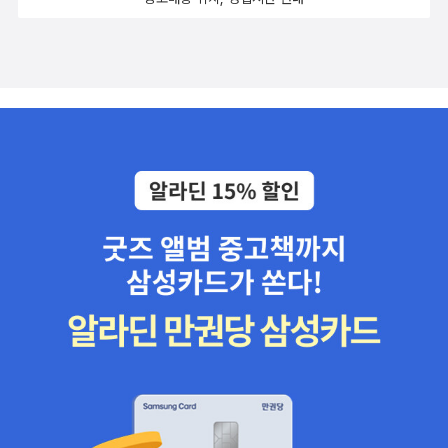
을 따라가는 빠른 전개 속에서숨가쁘게 미스터리의 전말들을 풀어헤
와 닿지 않았다, 고 이전에 적었다.이것은 내가 놓친 부분들 때문에 선
카 채린이 불치병에 걸리자 이창은 어린 시절 직접 목격했던 ‘기적’을
쳐보며 긴장감을 놓칠 수 없는 재미있는 책이었다.​​'기적이 아닌 거래
입견이 작용했다.이창이 왜 그런 죄책감을 가지게 되었는지에 대한
떠올리곤 그 능력자를 찾기 위해 전력을 다합니다. 그리고 선술집 직
라면 다른 선택지가 있겠는가.'​​​​[ 본 포스팅은 출판사로부터 도서를 제
에피소드가 그 답 중 하나다.손을 잡아야만 한다는 제한적인 능력은
원인 란을 주목하기 시작합니다. 하지만 란에게서 알아낸 ‘기적’의 진
공받아 주관적으로 작성한 리뷰입니다]
늘 아쉬울 수밖에 없다. 이 능력을 사용해 정의로운 활동을 하고, 악당
상은 너무나도 참혹해서 이창으로 하여금 어떤 선택을 해야 할지 알
을 쳐부술 수도 없다. 누군가의 병을 고친다는 것은 누군가가 그 병을
수 없는 딜레마에 빠지게 만듭니다. 지금껏 읽은 그 어떤 판타지나
안고 간다는 의미이다. 악당들에게 이 병을 옮겨준다면 통쾌할지 모
호러에서도 본 적 없는 특별한 능력을 소재로 삼았지만 그 작동원리
르지만 그렇게 쉽게 될 리가 없다.아 능력을 자주 사용하면 그의 존재
가 너무나도 단순명쾌해서 조금의 위화감이나 거부감 없이 읽을 수
가 더욱 알려지는 위험마저 생길 수 있다.악당들은 개인이라고 하지
있었습니다. 저주받은 능력을 품은 채 복수에 나선 란과 그 능력이 너
만 막강한 권력을 등지거나 거대한 폭력을 동원할 수 있다.실제 우리
무나도 간절하지만 조카를 살리려면 누군가가 ‘그릇’이 돼야 한다는
는 권력 등에 의해 범죄 사실이 덮이거나 사라지는 것을 현실에서 봤
사실에 절망하는 이창의 이야기는 적절한 비율로 배합된 판타지와 미
다.책 소개를 보면 표현 등만 다듬은 것 같은데 다시 한 번 시리즈의
스터리와 복수 스릴러 서사 속에서 마지막 장까지 긴장감을 유지하며
필요를 느낀다.이 매력적인 능력과 캐릭터를 그대로 둔다는 것은 너
독자의 눈길을 사로잡습니다. (두 주인공의 첫 만남이 너무 쉽고 안이
무나도 아쉽다.
하게 설정된 건 아쉬웠지만, 그 점만 빼면 란과 이창의 이야기는 충분
히 재미있었습니다) 찬과 란의 능력을 악용하는 악당들의 캐릭터와
역할도 잘 설정돼서 끝까지 두 주인공과 엎치락뒤치락하며 롤러코스
터 같은 흥미진진함을 유발합니다. 징악(懲惡)의 짜릿함을 만끽하려