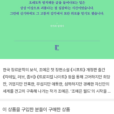
한국 장르문학의 보석, 조예은 첫 장편소설 《시프트》 개정판 출간
《칵테일, 러브, 좀비》 《트로피컬 나이트》 등을 통해 고어하지만 희망
찬, 귀엽지만 잔혹한, 무섭지만 애틋한, 섬뜩하지만 경쾌한 자신만의
세계를 견고히 구축해 나가는 작가 조예은. ‘조예은 월드’의 시작을 알
리는 첫 장편소설이자 제4회 교보문고 스토리대상 수상작인 《시프
트》가 새로운 장정과 표현을 다듬은 개정판으로 선보인다. 고통을 옮
이 상품을 구입한 분들이 구매한 상품
기는 기이한 능력이라는 독특한 소재를 조예은 특유의 흡입력 있는