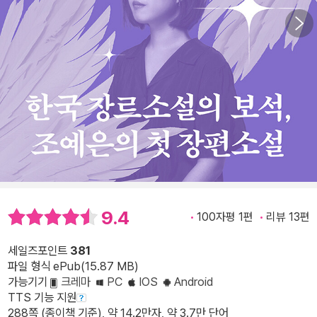
9.4
100자평 1편
리뷰 13편
세일즈포인트
381
파일 형식 ePub(15.87 MB)
가능기기
크레마
PC
IOS
Android
TTS 기능 지원
288쪽 (종이책 기준), 약 14.2만자, 약 3.7만 단어