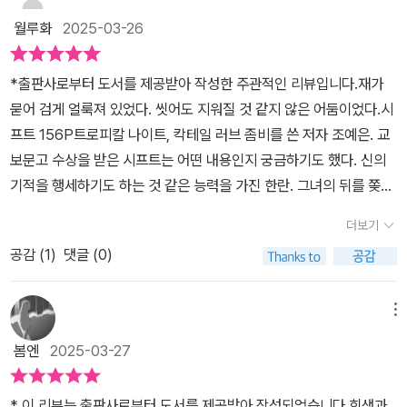
교주를 찾기 시작했습니다. 그런데 그가 허무하게 죽은 채로 발견된
주인가
이면서 사이비 종교 교주와 그의 형제에게 쫓기는 상황이기도 하다.
서 조카로 이어지는 창의 간절한 희망. 잇닿아 있는 마음은 사람을 살
월루화
2025-03-26
것입니다.실종된 준서가 멀쩡하게 돌아왔다는 소식에 이창은 나곡서
이창은 그들을 수소문하지만 권력에 눈이 먼 인물들의 방해와 란,찬
려낸다. 시시하다 싶어하며, 진부하다며 입을 모으더라도 결국은 권
로 향했고, 경찰서 근처의 CCTV 촬영본에서 야구 모자에 마스크를
형제의 비밀들이 드러나면서 이야기는 절정에 치닫게 된다. 이창은
선징악을 바라게되는 독자로서의 바람은 글을 쓰는 이나 글을 읽는
*출판사로부터 도서를 제공받아 작성한 주관적인 리뷰입니다.​재가
쓰고 있는 청년이 아이의 손을 잡고 경찰서 근처까지 오는 장면을 봅
채린의 병을 낫게 해 줄 수 있을까.​역시나 전반적으로 술술 읽혀졌던
이나 별반 다르지 않음에 한시름 놓게 되기도 한다.​최근 저자의 책에
묻어 검게 얼룩져 있었다. 씻어도 지워질 것 같지 않은 어둠이었다.시
니다. 이창은 만약 교주에게 아들이 있다면, 또 그가 살아있다면 CC
작품이었다. 조예은 작가님 작품의 가장 큰 매력이 바로 술술 읽혀지
비해 마지막 페이지까지 끌고가는 힘이 살짝 부족하다 싶기도 하지
프트 156P트로피칼 나이트, 칵테일 러브 좀비를 쓴 저자 조예은. 교
TV 화면에서 본 청년의 나이쯤일 것이란 생각이 들었습니다.한승목
는 문체와 몰입하게 만드는 스토리텔링에 있다고 생각하는 독자 중
만, 그거야 내가 출간 시점에서 읽지 않았고, 최근작을 많이 읽어서 일
보문고 수상을 받은 시프트는 어떤 내용인지 궁금하기도 했다. 신의
을 죽인 범인은 누구이며, 교주의 아들은 살아 있는 건지, 기적은 진짜
한 명이다. 그래서 집중해서 읽다 보니 금방 마지막 페이지를 넘기고
수도 있겠으니 이거는 독자의 취향 영역이라 두면 좋겠다. 액션스릴
기적을 행세하기도 하는 것 같은 능력을 가진 한란. 그녀의 뒤를 쫒는
존재하는 건지, 자세한 이야기는 <시프트>에서 확인하세요.왜 사람
있었다. 퇴근 후 자기 전까지의 시간을 이용해 이틀에 걸쳐 나눠서 읽
러 소설로 분류가 되지만, 으레 상상하기도 하고 혹은 내가 모르는 어
형사 이창, 그리고 과거에 있던 란의 동생 찬, 사이비집단 천령교를 둘
들은 안 되는 것을 되게 하기 위해 자신의 모든 걸 거는 걸까요?어떻
더보기
을 계획으로 펼쳤지만 그것조차도 포기하게 되었다. 대략 두 시간에
떤 지역에서 조용히 이뤄지고 있을수도 있겠다 싶은 가정으로 소설이
러싼 이야기. 과거로 거슬러 올라갈수록 내용의 재미가 더해진다.​누
게 스스로를 버리고 타인을 희생시키면서까지 무언가를 바랄 수 있
모두 완독이 가능했다. ​그동안 가족이나 친한 친구들이 아플 때마다
꾸려져있다. 저자가 밟아온 출간의 순간을 역행한게 아쉽지만(가장
공감 (
1
)
댓글 (0)
구에게는 괴롭기만한 능력이 누구에게는 자식을 살릴 수있는 동아줄
죠?p. 229이 모든 것은 불가능한 것을 바라는 마음에서 비롯됩니다.
'내가 대신 그만큼 아파 주고 싶다.'라는 생각이 들었는데 그 바람이
먼저 읽었다면 또 다른 일렁임이 있었겠지) 그래도 훌훌 읽히고, 결국
과 같은 필요한 능력. 과연 이이야기의 끝은 어디일까.죽은 교주와 실
가족이 고칠 수 없는 병에 걸렸다면 어떤 방법을 사용해서라도 구하
활자로 열리는 듯한 느낌을 받았던 작품이었다. 물론, 작품의 내용은
사람이 제일 무섭지만, 또 가장 애틋한 존재임을 다시금 느끼게 만든
종된 아이, 피해자와 혈액이 일치하지 않는 흉기, 그리고 깨끗이 나은
고 싶을 것입니다. 그렇게 절박한 사람의 마음을 현혹시키는 악인이
메뉴
악랄한 자들이 란과 찬 형제들을 이용하는 전개로 흘러가서 성악설을
다. '대신 울어주고 싶고, 내가 대신 아파해주고 싶어요. 다신 그대의
아이의 몸, 또다시 출현한 축복……. 시프트 58P처음부터 갖고 있었
있습니다. 악인은 절박함을 이용해 돈을 벌고, 권력도 얻으려 합니다.
봄엔
2025-03-27
더욱 견고하게 만들었지만 조카를 살리기 위해 고군분투하는 이창의
마음에 상처가 나지 않았으면 해요. 누군가를 넘치게 좋아한다는 건,
던 능력은 아니었다. 자신의 형인 찬이 갖고 있던 능력. 동생의 목숨을
남에게 고통을 옮기는 능력을 지닌 어린 찬은 인질이 된 동생 란 때문
모습들은 인상적이었다. 조예은 작가님의 작품은 초기작에서부터 시
참 신기하게도 그렇더라고요.'라는 내가 좋아하는 노래의 가사가 떠오
빌미로 삼아, 자신의 돈벌이로 이용한 천령교의 한목사 형제들. 정말
에 악인의 꼭두각시 노릇을 합니다. 악인도 황금알을 낳는 거위인 찬
* 이 리뷰는 출판사로부터 도서를 제공받아 작성되었습니다.희생과
작되었다는 것을 새삼스럽게 느꼈다.
르게하는 찬과 란, 창과 채린. 꼭 연인 사이가 아니라도 넘치게 애틋한