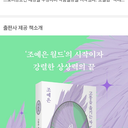
일, 러브, 좀비』 『트로피컬 나이트』, 장편소설 『뉴서울파크 젤리장수
대학살』 『스노볼 드라이브』 『테디베어는 죽지 않아』 『입속 지느러
미』 『적산가옥의 유령』, 연작 소설 『꿰맨 눈의 마을』, 단편소설 『만조
출판사 제공 책소개
를 기다리며』 『토마토로 만들어줘』, 짧은 소설 『초승달 엔딩 클럽』 등
을 썼다.