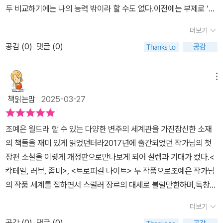
가는 계속 쓰고 있습니다. '조예은 월드'가 어디까지 펼쳐질지 더욱 기
두 비교하기에는 나의 능력 밖이라 할 수도 없다.이전에는 부제로 ‘고
가 되었죠누군가의 고통을 옮기는 힘은 재능도 아니고, 특별한 능력
대됩니다.
통을 옮기는 자’가 들어 있었지만 이번에는 없다.오래 전 글을 보면 시
도 아니고, 저주 그 자체로 보였습니다.​사이비 종교의 교주와 그를 따
더보기
리즈를 기대한다고 했는데 개정판이 먼저 왔다. 아쉽다.긴 세월이 흐
르는 사람들이 타인을 희생시키며 자신의 이익을 추구하는 악의 본질
공감 (
0
)
댓글 (0)
른 후 다시 읽어서인지 많은 부분 새롭게 다가왔다.시프트. 고통이나
을 여실히 보여주는데요그들은 자신들의 목적을 이루기 위해 다른 사
병을 옮길 수 있는 전이 능력자 이야기다. 자신의 몸을 통로로 사용하
람들을 짓밟고 이용했습니다 그리고 그런 교주와 사람들의 끝은 아름
여 다른 사람의 질병을 자신이나 또 다른 사람에게 옮길 수 있다. 이
메뉴
답지 않았죠​란이 꿈꾸던 것은 단순히 평범한 행복이었을 겁니다 그러
전이능력이 누군가에게는 축복일 수 있지만 누군가에게는 저주일 뿐
나 그가 가진 능력은 그의 소망과는 거리가 멀었고결국 그는 자신의
책읽는맘
2025-03-27
이다. 축복은 그 고통과 질병을 넘겨준 사람들이고, 저주는 그것을 받
능력 때문에 고통받는 역할만 하게 되죠. 악몽을 꾸고, 소중한 것을 잃
는 사람이다. 실제 이런 능력이 세상에 알려진다면 어떤 일이 벌어질
고, 결국 모든 것을 잃게 되어버립니다사이비 종교와 그들의 욕망이
​​조예은 월드라 할 수 있는 다양한 변주의 세계관을 가진참신한 소재
까? 생각만 해도 끔찍하다. 그 능력자는 자신의 삶을 제대로 사는 것
그의 삶을 조종하는 모습을 보면서, 악이란 결국 자신만을 위한 욕망
의 책들을 재미 있게 읽었던터라2017년에 출간되었던 작가님의 첫
이 불가능할 것이다. 아마 이 소설처럼 악당들에게 끌려가 돈벌이로
이라는 생각이 확고히 들었습니다사이비 종교의 교주는 자신의 배를
장편 소설을 이렇게 개정판으로만나보게 되어 설렘과 기대가 컸다.​<
이용되면서 사육 당할 것이다.부자나 권력자들은 자신의 병을 옮기며
불리기 위해서 악이 되었고, 그런 교주를 맹신하던 남자는 자신의 삶
칵테일, 러브, 좀비>, <트로피컬 나이트> 두 작품으로조예은 작가님
영생을 꿈꾸고, 누군가는 이 병으로 죽을 것이다.소설은 두 인물의 시
을 위해서 악이 되었으니까요​안 그래도 요즘 사이비 종교 실태 같은
의 작품 세계를 접하면서 스럴러 장르의 대세로 불릴만한하며,독창성
점으로 이어진다. 한 명은 찬의 능력을 본 이창 형사고, 다른 한 명은
거에 관심이 많았는데 실제 사이비 종교들의 단면적인 부분을 본 것
에 박수를 보내고 싶다.​호러, 스릴러, 미스터리의 신선한 자극은 물론
찬의 능력을 전이 받은 동생 란이다. 이창 형사는 누나와 같은 병에 걸
더보기
같다고나 할까요?작가님이 사이비 종교에 대해서도 좀 많이 알아보
이고인간애와 사회 문제 등을 다루는 작가님의 뻔하지만은 않은 클리
린 조카를 살리기 위해 사이비종교 천령교 교주를 찾아다닌다. 자신
고 녹여서 넣은 것 같다는 생각을 했습니다​사실 등장인물들 각각의
공감 (
0
)
댓글 (0)