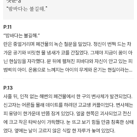
첫문장
한 느낌을 준다.
“밤바다는 불길해.”
P.11
“밤바다는 불길해.”
란은 중얼거리며 폐건물의 녹슨 철문을 밀었다. 정신이 번쩍 드는 차
가운 공기와 비릿한 물 냄새가 코를 간질였다. 그제야 지금이 꿈이 아
닌 현실임을 자각했다. 문 뒤에 펼쳐진 피바다와 자신이 안고 있는 피
범벅의 아이. 온몸으로 느껴지는 아이의 무게와 온기는 현실이라는
확실한 증거였다.
P.13
사흘 뒤, 인적 없는 해변의 폐건물에서 한 구의 변사체가 발견되었다.
신고자는 어른들 몰래 데이트를 하려던 고교생 커플이었다. 변사체는
피 웅덩이 한가운데 반쯤 잠겨 있었다. 얼굴 한쪽은 괴사되었고 전신
에 크고 작은 타박상이 가득했다. 눈 뜨고 보기 힘들 만큼 참혹한 상태
였다. 옆에는 날이 고르지 않은 식칼 한 자루가 놓여 있었다.