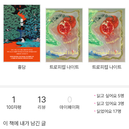
스토리로 풀어낸 《시프트》는 인적 드문 해변의 폐건물에서 일어난 살
인사건으로 시작한다. 피 웅덩이 한가운데 반쯤 잠겨 있던 변사체, 한
사람이 죽었다기에는 너무 많은 혈액의 양, 갑자기 발병한 것으로 보
이는 말기 피부암 등 석연치 않은 점이 많다. 게다가 단서는 날이 고르
지 않은 식칼 한 자루뿐. 사건을 조사하던 형사는 이 기묘한 살인에 누
군가의 병을 옮기는 능력이 연관돼 있음을 알게 된다. 비릿한 물 냄새
와 피 냄새가 뒤섞인 문장이 고통과 슬픔과 만나며 흥미로운 사건을
긴장감 있게 풀어내는 과정은 마치 한 편의 영상을 보는 듯한 느낌을
흉담
트로피컬 나이트
트로피컬 나이트
준다. “그 애 어떻게 됐을까? 죽었을까?” 끈적하고 비릿한, 몸에 달라
붙어 절대 떨어질 것 같지 않은 저주이자 기적에 관한 이야기 인적 드
문 해변의 폐건물에서 한 구의 변사체가 발견된다. 피 웅덩이 한가운
데 반쯤 잠겨 있던 변사체는 얼굴 한쪽이 괴사된 채로 전신에 멍이 가
읽고 싶어요 5명
1
13
0
득했다. 단서는 날이 고르지 않은 식칼 한 자루뿐. 사건을 담당한 형사
읽고 있어요 3명
100자평
리뷰
마이페이퍼
이창은 한 사람이 흘렸다고 하기에는 너무도 많은 혈액의 양과 갑자
읽었어요 17명
기 발병한 것으로 보이는 말기 피부암 등 어딘가 석연치 않은 점이 많
이 책에 내가 남긴 글
음을 느낀다. 현장에서 발견한 증거를 토대로 사건을 조사하던 이창