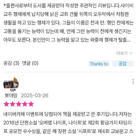
*출판사로부터 도서를 제공받아 작성한 주관적인 리뷰입니다.​사이비
최후를 맞이했는지 시간을 거스르고, 과거를 뒤적이는 장면들 속에서
교주 형제에게 납치당해 낡은 교회 건물 뒤쪽의 오두막에서 처참한
형사 이창이 그토록 찾았던 이유까지 닿아보며 고통을 옮기는 자를
생활을 하고 있는 형제가 있다. 그들의 이름은 찬과 란. 형인 찬에게는
통해 우리가 모르던 더러운 세상의 꼴을 긁어내어보게된다.​이 이야기
고통을 옮기는 능력이 있는데 왜, 언제 그런 능력이 찬에게 생긴지는
가 시작 될 수 있도록 해준건 찬이었다. 책의 부제와도 같은 '고통을
아무도 모른다. 본인만이 그 능력을 알고 있는 와중에 형제가 탈출에
옮기는 자'가 그였고, 그로 인해 사람의 욕심이 어느쪽으로 기우는지
실패한 날, 사이비 교주인 한승목에게 맞아 죽을 뻔한 형제. 동생이 고
다양한 각도로 보여주며 당신은 어느쪽이냐는 질문을 하는 듯 했다.
더보기
통으로 무참히 쓰러져 있는 걸 두고 볼 수만 없던 찬은 동생 란이 가지
누군가의 고통을 또 다른 누군가에게 옮겨주는 역할이니 온전히 그
공감 (
3
)
댓글 (0)
고 있는 고통을 한승목에게 옮기는 과정에서 한승목 동생인 한승태에
아픔을 담아내어야하는 상황. 그걸로 부를 취득하는 한승목 형제. 역
게 목격되고 만다. 탈출은 실패로 끝났고 한승목과 한승태에게 찬이
시나 타인의 능력과 그에 수반되는 것들을 대수롭지 않게 여기는 자
라는 인물은 돈줄이었기 때문에 계속 찬을 이용하여 돈을 벌고 교주
메뉴
들. 권선징악의 흐름을 기대한다면 한승목 형제의 끝은 우리가 원하
인 한승목은 신적인 존재로 추앙받는다. 황금알을 낳는 거위를 가진
는 수순으로 이어지겠지만 왠지 모르게 찬이가 그보다 더 빨리 이 생
뽀야맘
2025-03-26
한승목 형제는 거기에서 그치지 않고 유명한 국회의원의 병을 납치한
활을 끝낼 듯 하다. 사람의 욕심이란게 끝이 없거든. 한승목 형제 또한
아이에게 옮겨 막대한 돈을 받으며 자신들의 욕심을 채워 나간다. 찬
별반 다를 바 없는 욕망 가득한 인간이니 그를 가만히 냅두진 않을 듯
네이버카페 이벤트에 당첨되어 책을 제공받고 쓴 후기입니다.저자는
은 불쌍한 아이들이 이유도 없이 병을 얻고 죽어나가는 것에 죄책감
하다.​무수한 가정들 속에서도 어떠한 이유인지 찬은 란을 지키려했
2016년 단편소설 '오버랩 나이프, 나이프'로 제2회 황금가지 타임리
이 들었지만 안하겠다고 하면 한승목 형제가 란을 죽이겠다고 협박하
고, 란은 찬이 자신때문에 한승목 형제의 거위로 사는거라 생각했다.
프 공모전 우수상을, 같은 해 장편 소설 '시프트'로 제4회 교보문고 스
여 어쩔수 없이 그들의 명령에 따를 수 밖에 없다.'고통은 타인에게 옮
란이 생각하기엔 찬에게 자신은 짐이 될 수 밖에 없고, 계속 챙겨줘야