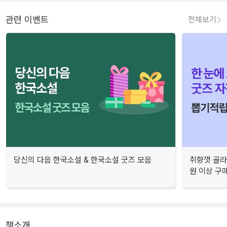
관련 이벤트
전체보기
당신의 다음 한국소설 & 한국소설 굿즈 모음
취향껏 골라
원 이상 구
책소개