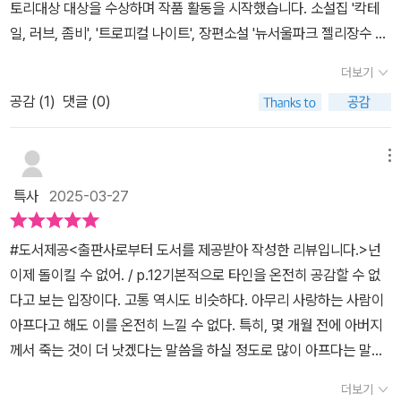
토리대상 대상을 수상하며 작품 활동을 시작했습니다. 소설집 '칵테
겨질 뿐 줄거나 커지거나 사라지지 않았다.'시프트 p.124찬의 이 기
하는 거추장스러운 존재로 치부했고, 찬은 반대로 자신에게 가장 애
일, 러브, 좀비', '트로피컬 나이트', 장편소설 '뉴서울파크 젤리장수 대
적 같은 능력은 축복일까, 저주일까. 차라리 찬의 능력이 타인의 병을
틋한 존재라서 앞뒤 잴 것 없이 품으려했다. 이러한 관계들은 서로가
학살', '스노볼 드라이브', '테디베어는 죽지 않다', '입속 지느러미', '적
없애는 것이라면 좋았을 텐데 고통을 타인에게 옮겨 주는 것이라니.
더보기
더욱 애틋 할 수록 애절한 끝으로 이어지는게 아쉽기만하다. ​📖그토
산가옥의 유령', 연작 소설집 '꿰맨 눈의 마을', 단편소설 '만조를 기다
이야기 후반은 란의 복수에 초점이 맞추어진다. 찬이 자신을 구하다
록 기적을 찾아 헤맸는데 돌아온 건 차갑고 괴이한 진실뿐이다. 자신
공감 (
1
)
댓글 (0)
리며' 등을 썼습니다. 그럼, 저자의 첫 장편소설 <시프트>를 보겠습
가 죽었기 때문에 란은 형의 죽음이 자신 때문이라고 생각하며 한승
의 목숨을 담보로 걸어야만 겨우 이룰 수 있는 것이었다. 대가 없는 기
니다.인적 없는 해변의 폐건물에서 한 구의 변사체가 발견되었습니
목 형제에게 복수하는 일에 매진한다. 찬이 죽으면서 그의 능력이 란
적, 정말 그런 게 존재할리 있냐고 온 세상이 자신에게 다그치는 것만
다. 신고자는 어른들 몰래 데이트를 하려던 고교생 커플이었습니다.
메뉴
에게 그대로 옮겨왔기 때문에 란에게도 고통을 옮기는 능력이 생기고
같았다.대가 없는 기적은 없고, 희생 없는 간절함도 없다. 그건 나를
변사체는 피 웅덩이 한가운데 반쯤 잠겨 있었는데, 얼굴 한쪽은 괴사
란은 이 능력을 이용해서 복수할 날만을 기다린다. 한승목 형제에 이
특사
2025-03-27
갈아 넣더라도 상대만 괜찮다면 나 역시 대수롭지 않은 것이라고 여
되었고 전신에 크고 작은 타박상이 가득했습니다. 옆에는 날이 고르
어 부패한 국회의원을 이창 형사와 함께 손잡고 처단하는 란. 이창 형
기는 마음에 대한 답변이기도 했다. 계산적으로 봐도 맞지 않고, 수지
지 않은 식칼 한 자루가 놓여 있었습니다. 사망 추정 시각은 4월 3일
사의 조카인 채린이의 병을 국회의원에게 옮기는 과정은 통쾌하면서
#도서제공<출판사로부터 도서를 제공받아 작성한 리뷰입니다.>넌
타산이 맞지 않아 손해보는 장사라 혀를 끌끌 차더라도 일단 되면 하
오후 9시경, 사인은 자상에 의한 과다 출혈이지만 조사해 보니 이상
도 아슬아슬하다. 이창 형사에게도 조카 채린이를 위해서 란은 필요
이제 돌이킬 수 없어. / p.12​기본적으로 타인을 온전히 공감할 수 없
게되는 인생 장사였다.📖'왜 사람들은 안 되는 것을 되게 하기 위해
한 점이 한두 가지가 아닙니다. 사망자는 55세 한승목으로 10년 전
한 존재였지만 란을 회유하는 과정이 강압적이거나 이기적이지 않았
다고 보는 입장이다. 고통 역시도 비슷하다. 아무리 사랑하는 사람이
자신의 모든걸 거는 걸까요? 어떻게 스스로를 버리고 타인을 희생시
천령교라는 사이비의 교주였는데 홍콩, 마카오 등을 전전하다가 얼마
다. 그래서 란은 이창 형사에게 마음을 연 것이 아닐까. 지난날, 찬과
아프다고 해도 이를 온전히 느낄 수 없다. 특히, 몇 개월 전에 아버지
키면서까지 무언가를 바랄 수 있죠? 어렸을 땐 그저 인간이란 이기적
전에 한국으로 돌아왔습니다. 가족 사항은 세 살 아래 한승태라는 남
란 때문에 죄 없는 아이들이 죽어간 것에 마음이 괴로워 채린을 꼭 구
께서 죽는 것이 더 낫겠다는 말씀을 하실 정도로 많이 아프다는 말씀
인 존재이기 때문이라고 생각했어요. 그런데 어떤 이들을 보며나, 가
동생이 있는데 소재 파악이 안 되고 있습니다. 그리고 지하실에서 죽
하고 싶었던 것 같다. 찬의 능력이 란에게 시프트 된 것은 왜일까. 이
을 하셨다. 통증은 나 역시 경험했던 고통이지만 온전히 이를 이해할
령 형이나 형사님같은...... 그런 사람들은 전혀 다른 의미로 이해가 가
은 이가 자필로 작성한 것으로 추정되는 노트가 발견되었는데, 2003
더보기
부분은 개연성이 조금 떨어지고 억지스러운 부분이기도 하다. 나에
수는 없었다. 의사 선생님의 말씀으로는 출산하는 고통에 견줄만하다
지 않아요.'이 이야기의 시작이, 저자가 쉽게 답을 써 내려가지 못했던