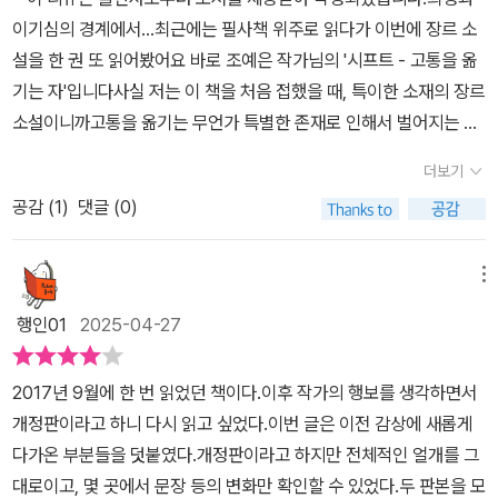
잔이하다 못해 인간이 이럴 수 있나 싶을 정도로 역했다. 찬의 죽음은
을 오랫동안 이용하려고 찬의 고통을 옮겨 담을 그릇인 아이들을 데
이기심의 경계에서...최근에는 필사책 위주로 읽다가 이번에 장르 소
인물들이었다.
허무하고, 끝까지 동생을 위해 무언갈 했다는 것에 마음이 아파왔다.​
려옵니다. 주기적으로 고통을, 병을, 상처를 옮겨야 하는 찬은 죄책감
설을 한 권 또 읽어봤어요 바로 조예은 작가님의 '시프트 - 고통을 옮
인간의 본능과 욕심이 만들어낸 더러운 욕망은 어디까지 일까. 채린
에 매일 괴로워하고, 결국 내면의 중요한 부분을 포기하며 생기를 잃
기는 자'입니다​사실 저는 이 책을 처음 접했을 때, 특이한 소재의 장르
을 위해서 란의 능력이 필요한 이창은 과연 채린을 낳게 했을까. 이 소
은 채 살아갑니다. 동생 란도 자신의 존재 자체가 원망스럽습니다. 자
소설이니까고통을 옮기는 무언가 특별한 존재로 인해서 벌어지는 미
설은 인간의 욕망과 욕심이 만들어낸 결과를 나타낸거라고 생각된다.
신만 아니면 찬이 능력을 쓸 필요가 없을 것이고, 괴로워하지 않을 테
스터리한 이야기라고만 생각했습니다하지만 이 책은 제 생각처럼 그
나에게도 이런 능력이 있으면 어떨까 하는 생각이 들었다.​기승전결이
니까요. 차라리 능력이 없었다면 이렇게 살지 않았을 텐데, 형제는 스
더보기
렇게 단순하고, 단편적인 이야기를 가지고 있는 소설이 아니었어요
완벽한 소설. 시프트는 인간이 각자의 역할에 맞춰 충실하게 움직이
스로를 원망합니다. 사람의 탈을 쓰고 있지만 사람이라면 하면 안 되
공감 (
1
)
댓글 (0)
생각보다 심도 있었고 철학적이었죠​고통, 공포, 그리고 인간의 이기
는게 보였다. 살아움직이는 등장인물들의 행동과 심리, 갈등이 잘보
는 짓을 하는 악인들이 세상에는 많습니다. 이런 세상에 내던져진 아
심이 어떻게 얽히는지, 악이란 무엇인지, 신이란 무엇인지 대한 모든
여서 청소년들이 읽기에 적당한 소설 같은 느낌이다.
이들을 지켜줄 어른은 어디 있나요.제4회 교보문고 스토리대상 대상
것을 생각하게 만드는 책이었습니다이야기는 선과 악의 구분을 넘어
메뉴
수상작인 <시프트>는 생생한 캐릭터들의 모습과 속도감 있는 내용
서, 인간 내면의 갈등과 욕망까지도 절묘하게 그려내고 결말은 꽤 예
전개 덕분에 책을 읽고 나면 한 편의 영화를 본 듯한 느낌이 듭니다.
행인01
2025-04-27
상은 가능한 부분이었고누군가의 선택과 그 선택으로 인한 마지막을
그래서인지 2017년 부산국제영화제에서 영화 및 드라마 등 영상제
바라보는 마음이 참으로 복잡했지만 개인적으로 꽤 만족스러운 소설
작자들에게 가능성 있는 작품을 소개하는 북투필름(BOOK TO FIL
2017년 9월에 한 번 읽었던 책이다.이후 작가의 행보를 생각하면서
이었다고 생각합니다​이 소설에 등장하는 '란'은 특별한 능력으로 고통
M)에 선정되었고, 네이버 웹툰의 원작 소설입니다. 역시 사람들 보는
개정판이라고 하니 다시 읽고 싶었다.이번 글은 이전 감상에 새롭게
을 옮길 수 있었지만, 그 능력은 결코 란이 원했던 것도, 란 자신만을
눈은 똑같은가 봅니다. 첫 장편소설이 이렇게 완성도가 높으니 작가
다가온 부분들을 덧붙였다.개정판이라고 하지만 전체적인 얼개를 그
위한 능력도 아니었습니다.오히려 다른 인물들로부터 그 능력을 강제
에 대한 기대감이 높아질 수밖에 없고, 그 기대에 부합한 작품들을 작
대로이고, 몇 곳에서 문장 등의 변화만 확인할 수 있었다.두 판본을 모
로 사용당하게 되고, 그 능력은 점점 더 공포와 위협을 가져오는 도구