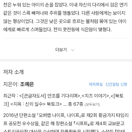
찬은 누워 있는 아이의 손을 잡았다. 이내 자신의 다리에서 검은 연기
같은 것이 스륵 빠져나와 주위를 맴돌았다. 다른 사람에게는 보이지
않는 형상이었다. 그것은 낮은 곳으로 흐르는 물처럼 묶여 있는 아이
에게로 빠르게 스며들었다. 찬의 콧잔등에 식은땀이 맺혔다.
더보기
저자 소개
지은이:
조예은
저자파일
신간알림 신청
최근작 :
<[큰글자도서] 만조를 기다리며>
,
<치즈 이야기>
,
<[북토
크] <지옥 : 신의 실수> 북토크>
… 총 67종
(모두보기)
2016년 단편소설 「오버랩 나이프, 나이프」로 제2회 황금가지 타임리
프 공모전 우수상을, 같은 해 장편소설 『시프트』로 제4회 교보문고
스토리공모전 대상을 수상하며 작품활동을 시작했다. 소설집 『칵테