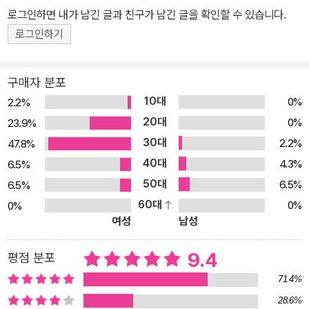
로그인하면 내가 남긴 글과 친구가 남긴 글을 확인할 수 있습니다.
은 이번 살인과 자신이 오랜 시간 추적해 온 과거의 어떤 사건이 연관
되어 있음을 알게 된다. 그 실마리로 사건의 중심에 서 있는 청년
로그인하기
‘란’의 존재가 드러난다. 쫓고 쫓기는 사투 끝에 란과 마주한 이창은
고통을 옮기는 그의 특별한 능력을 목격하게 되는데. 자신의 능력이
구매자 분포
기적이라기보다는 저주에 가깝다며 절규하던 란은 기묘한 살인사건
10대
0%
2.2%
뒤에 숨겨진 충격적인 비밀을 털어놓는다. 그리고 끊임없이 자신을
20대
0%
23.9%
괴롭혀 온 고통에서 영원히 벗어나기 위해 천천히, 그러나 치밀하게
30대
2.2%
47.8%
복수를 준비한다. 강렬한 상상력을 자극하는 ‘조예은 월드’의 시작!
40대
4.3%
6.5%
《칵테일, 러브, 좀비》 《트로피컬 나이트》 등을 통해 고어하지만 희망
50대
6.5%
6.5%
찬, 귀엽지만 잔혹한, 무섭지만 애틋한, 섬뜩하지만 경쾌한 자신만의
60대
0%
0%
세계를 견고히 구축해 나가는 작가 조예은. 제4회 교보문고 스토리대
여성
남성
상 수상작인 《시프트》는 ‘조예은 월드’의 시작을 알리는 첫 장편소설
이자 강렬한 상상력의 출발점이다. 작가는 2017년에 출간한 첫 장편
9.4
평점 분포
작의 문장과 표현을 새로 다듬으며 ‘상대적으로 부족했던 시절의 작
71.4%
업물을 들여다보는 일은 상상 이상으로 괴롭다는 걸 실감’했다고 털
28.6%
어놓았다. 그런데 작품을 다시 마주하며 ‘신기하게도 그 고통의 감각