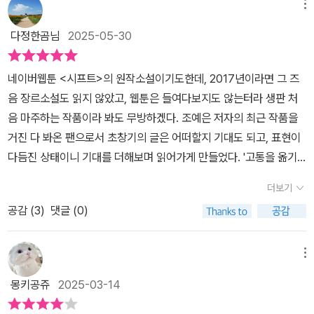
메뉴
다정한곰님
2025-05-30
네이버웹툰 <시프트>의 원작소설이기도한데, 2017년이라면 그 즈
음 장르소설도 읽지 않았고, 웹툰은 들여다보지도 않는터라 생판 처
음 마주하는 작품이라 봐도 무방하겠다. 조예은 저자의 최근 작품을
거진 다 봐온 팬으로서 초창기의 글은 어떠할지 기대도 되고, 표현이
다듬진 상태이니 기대를 더해보며 읽어가게 만들었다. '고통을 옮기
는 자'라는 부제. 그 능력이 어떻게 활용되어질지 가늠해보며 시작한
더보기
다.​인적이 드믄 해변의 폐건물에서 일어난 살인사건이 시작이다. 피
공감 (
3
)
댓글 (0)
웅덩이 한 가운데 반쯤 잠겨있던 변사체, 한 살마이 죽었다기에는 너
무 많은 혈액. 갑자기 발병한 것으로 보이는 말기 피부암의 흔적. 단서
라고는 날이 고르지 않은 식칼 한 자루. 어떠한것도 맞아떨어지지 않
메뉴
는 조사의 과정. 형사는 이 사건에 누군가의 병을 옮기는 능력이 연관
몽키공쥬
2025-03-14
되어있음을 알게된다. 그리고 그 과정또한 익히 알고 있다. 형사는 이
능력을 어찌 알고 있었던 것인지, 그리고 죽은 자는 어떠한 사건으로