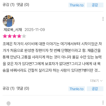
년에서 2005년까지 3년 동안 사라진 10세 안팎 아이들의 신원이 적
게, 혹은 내 주변인들에게 그러한 능력이 있다면 어떨까. 기적을 행하
공감 (
1
)
댓글 (0)
는 이야기를 해 주셨는데 미혼인 나는 그 역시도 피부에 와닿지 않았
무수한 고심의 이유가 란의 문장으로 대변되는게 아닐지 생각하게된
혀 있습니다. 기록된 아동은 총 열 명이고, 전부 실종 신고된 아동들입
는 이 능력이 축복으로 환영받을지, 저주가 되어 불행을 끼칠지는 아
다.​이 책은 조예은 작가님의 장편소설이다. 이제는 믿고 읽는 작가님
다. 모든 것을 거는 건 인간들. 그 속내를 들여다보면 조금씩 다른 결
니다. 벽에 붙어 있던 사진 속 아이는 지난달 실종 신고된 9세 유준서
무도 모르지만 독특하고 신선한 소재인 것은 틀림없다. ​​
중 한 분이지 않을까 싶다. 단편소설 중 No.1을 뽑는다면 <오버랩 나
을 띄고 있음을 느낀다. 욕망의 끝을 보여준 한승목 형제는 물론이고,
메뉴
란 아동인데 아직 돌아오지 않았답니다. 현장에서 발견된 흉기는 다
이프 나이프>라는 작품을 뽑는다. 작년에는 드라마로 나온 기억도 있
자신만을 생각하는 박용석이 타인의 희생을 대수롭지 않게 여겼다.
른 사람의 혈액이며, 피해자 얼굴에 뒤덮고 있던 건 악성 흑색종인데
제로북_서재
2025-11-09
는데 그 역시도 재미있게 보았을 정도이다. 어느 하나 버릴 것 없는 이
선과 악이 대립되듯 목숨을 걸되 자신의 이득을 바라기보단 타인(사
한 달 전 받은 건강 검진 기록에는 질병 사항이 없었습니다. 사망 이틀
야기라는 점에서 몇 년이 흐른 지금까지도 임팩트가 강하다. 그래서
랑하는 이)를 구하고자 하는 마음이 큰 반대의 부류. 동생을 구하고
전에 만난 동네 주민들이 본 얼굴도 반질반질했다고 합니다. 후배 준
조예은 작가의 사이비에 대한 이야기는 여기에서부터 시작이었군.작
어지러운 순간들마다 자연스럽게 조예은 작가님의 작품을 찾는데 초
자, 조카를 살려보고자 물불 가리지 않는 이 둘의 눈빛을 보고 있노라
혁의 보고를 들은 형사 이창은 며칠 전 다방에서 노인에게 들은 이야
가가 처음으로 완성한 장편이자 첫 번째 단행본이라고 함. 재출간을
기작 개정판이라고 해서 기대가 되었다.​소설에는 이창이라는 이름의
면(문장이지만 또렷하게 빛나는 눈빛이 그려지니 이 비유법을 거슬려
기가 떠오릅니다. 교주 아들을 죽인 신자가 잡힌 지 얼마 안 돼 갑자기
통해 만났다.고통을 사라지게 하는 것이 아니라 옮길 수만 있는 능력
형사가 등장한다. 다들 원하는 도시 발령을 마다하고 시골에 내려왔
하지 않길 바란다) 그 간절함을 어떻게든 들어주고싶고, 일말의 힘 이
희귀병으로 죽었습니다.완치된 사례가 거의 없는 희귀한 유전병을 앓
을 갖은 자가 있다면?그에게 보호자가 없다면?그리고 나에게 내 목
다. 그에게는 채린이라는 조카가 있는데 희귀병으로 많이 아픈 상황
라도 보태어 주고싶어진다. 영생을 위한 것, 부의 축적을 위한 검은 미
고 있던 이창의 누나를 고치기 위해 그의 아버지는 천령교의 열렬한
숨을 바꿔서라도 간절히 살리고자 하는 사람이 있다면?병이란 것은
이다. 채린의 부모는 불의의 사고로 세상을 떠났는데 과거 채린의 어
래와 계속 대비되는 둘의 선택 과정들. 박용석이 그렇게 사위(四圍)
신자가 되었습니다. 재산을 모두 바쳤고 결국 교주의 축복으로 누나
사람의 몸만 썩게 하지 않는다. 멀쩡한 정신을 좀먹고 지켜보는 주위
머니이자 이창의 누나가 희귀병으로 죽음의 문턱까지 갔다. 그때 사
를 둘러보며 꾸리는 사건에는 본인이 중심점이었고, 찬과 이창은 가
더보기
는 말끔하게 나았습니다. 병이 완치된 후 결혼한 누나와 매형, 그의 아
사람들까지도 피폐하게 만든다. 가망이 없는 병인 걸 알면서도 포기
이비 종교의 의식으로 희귀병이 나았고, 이창은 다시 한번 기적을 위
장자리까지 아슬아슬하게 버티며 어떻게든 자기 사람들을 품어주려
버지가 다 죽었는데, 누나의 딸 채린이 누나의 희귀병을 그대로 물려
공감 (
1
)
댓글 (0)
하지 못하고 몸부림칠수록, 그것은 더욱 악랄하게 파고든다. 41p#제
해 고향에서 조카를 구하고자 한 것이다. ​이창은 당시 누나의 희귀병
는 순간들을 확인하게된다. 처음엔 죄책감이라는 심지로 인해 그런가
받았다는 사실을 얼마 전에 알았습니다. 중환자실에 누워 있는 아이
로책방 #책리뷰 #책기록 #책추천 #교보문고스토리대상작 #한국문
을 낫게 해 주었던 소년을 찾는다. 사이비 종교 교주의 아들이라고 불
싶기도 하다가, 또 어떠한 면에서는 누구보다 내 사람을 챙기고자 하
를 보며 이창은 누나에게 일어났던 기적을 떠올렸고 그때부터 천령교
학 #장편소설추천 #가독성좋은소설추천 #북스타그램 #능력인가저
메뉴
렀던 인물이다. 그 과정에서 란과 찬을 알게 된다. 란과 찬은 형제 사
는 목적이 담담하게 에워싼다. ​찬에서 란으로 옮겨가는 능력, 누나에