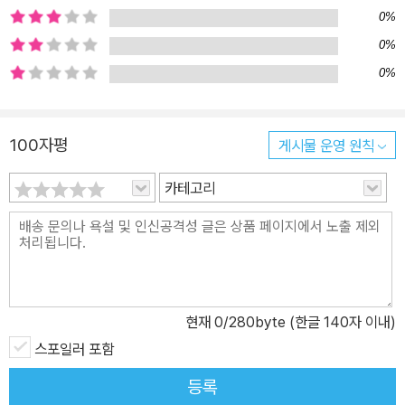
0%
에서 묘한 위로를 얻기도 했다’라고 덧붙였다. 작가의 장편 데뷔작
《시프트》에는 다양한 변주를 즐기는 ‘조예은이라는 세계’가 탄생하기
0%
직전의 거칠고 정제되지 않은 새로운 상상력을 마주할 수 있다. 또한
0%
끈적한 젤리의 촉감, 형체를 알 수 없는 무언가의 움직임, 초자연적 현
상, 불길한 분위기와 현실적인 묘사 등 조예은 월드의 시작점이 곳곳
100자평
게시물 운영 원칙
에 녹아 있다.
카테고리
현재
0
/280byte (한글 140자 이내)
스포일러 포함
등록