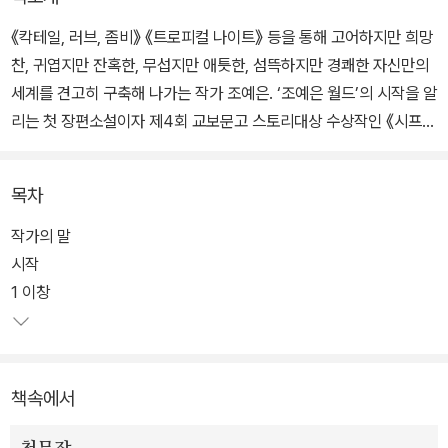
《칵테일, 러브, 좀비》 《트로피컬 나이트》 등을 통해 고어하지만 희망
찬, 귀엽지만 잔혹한, 무섭지만 애틋한, 섬뜩하지만 경쾌한 자신만의
세계를 견고히 구축해 나가는 작가 조예은. ‘조예은 월드’의 시작을 알
리는 첫 장편소설이자 제4회 교보문고 스토리대상 수상작인 《시프
트》가 새로운 장정과 표현을 다듬은 개정판으로 선보인다.
목차
고통을 옮기는 기이한 능력이라는 독특한 소재를 조예은 특유의 흡입
력 있는 스토리로 풀어낸 《시프트》는 인적 드문 해변의 폐건물에서
작가의 말
일어난 살인사건으로 시작한다. 피 웅덩이 한가운데 반쯤 잠겨 있던
시작
변사체, 한 사람이 죽었다기에는 너무 많은 혈액의 양, 갑자기 발병한
1 이창
것으로 보이는 말기 피부암 등 석연치 않은 점이 많다. 게다가 단서는
날이 고르지 않은 식칼 한 자루뿐. 사건을 조사하던 형사는 이 기묘한
살인에 누군가의 병을 옮기는 능력이 연관돼 있음을 알게 된다. 비릿
책속에서
한 물 냄새와 피 냄새가 뒤섞인 문장이 고통과 슬픔과 만나며 흥미로
운 사건을 긴장감 있게 풀어내는 과정은 마치 한 편의 영상을 보는 듯