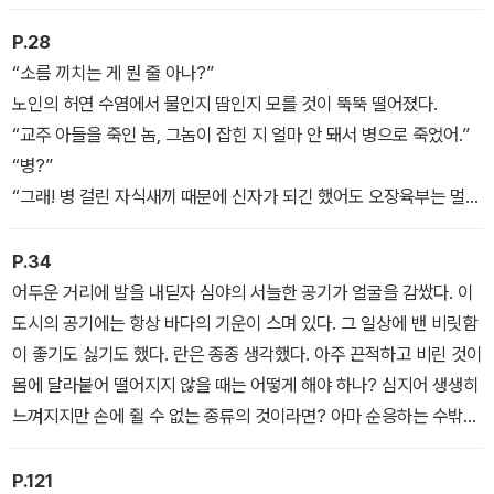
P.28
“소름 끼치는 게 뭔 줄 아나?”
노인의 허연 수염에서 물인지 땀인지 모를 것이 뚝뚝 떨어졌다.
“교주 아들을 죽인 놈, 그놈이 잡힌 지 얼마 안 돼서 병으로 죽었어.”
“병?”
“그래! 병 걸린 자식새끼 때문에 신자가 되긴 했어도 오장육부는 멀쩡
한 사내였거든. 그런데 갑자기 병으로 죽었다대. 그것도 심근경색이
나 뇌출혈 같은 급성질환이 아니라 주로 애들이 걸리는 희귀병이었
P.34
어.”
어두운 거리에 발을 내딛자 심야의 서늘한 공기가 얼굴을 감쌌다. 이
‘방화 살인범이 갑자기 희귀병으로 죽었다고?’
도시의 공기에는 항상 바다의 기운이 스며 있다. 그 일상에 밴 비릿함
이 좋기도 싫기도 했다. 란은 종종 생각했다. 아주 끈적하고 비린 것이
몸에 달라붙어 떨어지지 않을 때는 어떻게 해야 하나? 심지어 생생히
느껴지지만 손에 쥘 수 없는 종류의 것이라면? 아마 순응하는 수밖에
없을 테다. 이 밤의 축축함처럼.
P.121