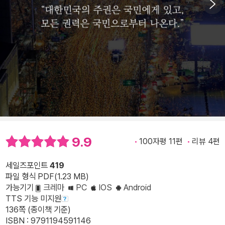
9.9
100자평 11편
리뷰 4편
세일즈포인트
419
파일 형식 PDF(1.23 MB)
가능기기
크레마
PC
IOS
Android
TTS 기능 미지원
136쪽 (종이책 기준)
ISBN : 9791194591146