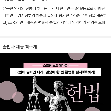
유구한 역사와 전통에 빛나는 우리 대한국민은 3·1운동으로 건립된
대한민국 임시정부의 법통과 불의에 항거한 4·19민주이념을 계승하
고, 조국의 민주개혁과 평화적 통일의 사명에 입각하여 정의·인도와
동포애로써 민족의 단결을 공고히 하고, 모든 사회적 폐습과 불의를
타파하며, 자율과 조화를 바탕으로 자유민주적 기본질서를 더욱 확고
히 하여 정치·경제·사회·문화의 모든 영역에 있어서 각인의 기회를 균
출판사 제공 책소개
등히 하고, 능력을 최고도로 발휘하게 하며, 자유와 권리에 따르는 책
임과 의무를 완수하게 하여, 안으로는 국민생활의 균등한 향상을 기
하고 밖으로는 항구적인 세계평화와 인류공영에 이바지함으로써 우
리들과 우리들의 자손의 안전과 자유와 행복을 영원히 확보할 것을
다짐하면서 1948년 7월 12일에 제정되고 8차에 걸쳐 개정된 헌법
을 이제 국회의 의결을 거쳐 국민투표에 의하여 개정한다. (전문) [시
행 1988. 2.25] [헌법 제10호, 1987.10.29, 전부개정]