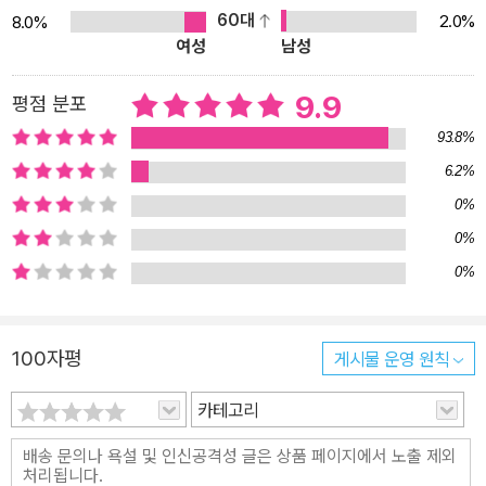
자! 이 책은 독자들이 헌법을 쉽고 가벼운 기분으로 읽고 써 보면 좋겠
60대
2.0%
8.0%
여성
남성
다는 생각에서 기획했다. 헌법 전체를 조문 순서대로 제시했으므로,
필사를 통해 그 속에 담긴 속뜻까지 쉽게 파악할 수 있다. 내일의 주인
9.9
평점 분포
공인 어린이와 청소년들, 사회에 첫발을 내딛기에 앞서, 혹은 이미 치
열하게 하루하루 사는 모든 이가 헌법을 읽고 따라 써 봄으로써 소중
93.8%
한 권리를 찾을 수 있다. 헌법에 담겨 있는 내용은 국민을 위해 마련된
6.2%
선물이기 때문이다. 헌법을 따라 써 보며 대한민국 주권자로서 헌법
0%
이 규정하는 ‘인간다운 삶’을 살아가기 위해 주권 의식을 높이고 민주
0%
국가의 주인으로서 당당하게 살아갈 수 있는 지표로 삼으면 어떨까?
0%
대한민국의 주인공은 바로 국민입니다!
100자평
게시물 운영 원칙
카테고리