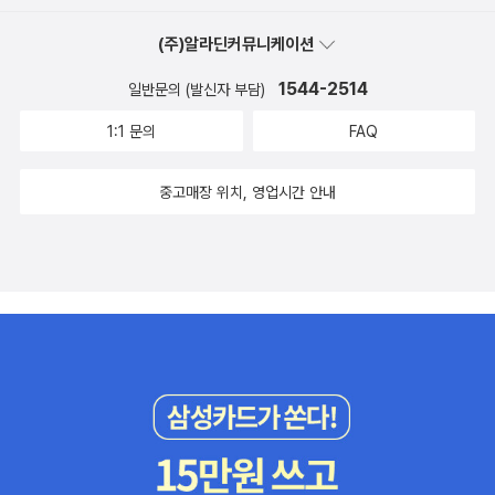
출판사에서 도서를 제공 받아, 직접 읽고 작성한 리뷰입니다.'[출처]
짓는 즐거움》, 《이오덕 마음 읽기》을 썼다. blog.naver.com/hboo
길’을 세울 노릇입니다. 앞으로는 ‘으뜸길’을 놓을 일입니다. 손댈 곳
'헌법 필사/더휴먼' 도서 서평단 모집 (발표일: 11/9) - 5 (컬처블룸
klove+40년 전 사건 '미투'한 60대 여성의 호소 '민주당은 성비위
(주)알라딘커뮤니케이션
은 손대어 고쳐야지요. 바로잡을 데는 차근차근 바로잡으면서 밝고
★체험,리뷰,라이프,건강,맛집,뷰티,도서,영화,공연전시) | 작성자 키
후보자 배제하라'https://n.news.naver.com/article/002/0002
1544-2514
일반문의 (발신자 부담)
맑게 새길을 열어야, 비로소 아이가 태어나서 마음껏 꿈씨를 심을 나
라
429400與, 법왜곡죄 본회의 상정 직전 또 수정…법조계선 우려 여
라일 수 있습니다.ㅍㄹㄴ글 : 숲노래·파란놀(최종규). 낱말책을 쓴다.
1:1 문의
FAQ
전(종합2보)https://n.news.naver.com/mnews/article/001/0
《풀꽃나무 들숲노래 동시 따라쓰기》, 《새로 쓰는 말밑 꾸러미 사전》,
015924962?rc=N&ntype=RANKING국힘 '李대통령, 농지 투
《미래세대를 위한 우리말과 문해력》, 《들꽃내음 따라 걷다가 작은책
중고매장 위치, 영업시간 안내
기의혹 1호로 정원오부터 조사해야'https://n.news.naver.com/m
집을 보았습니다》, 《우리말꽃》, 《쉬운 말이 평화》, 《곁말》, 《책숲마
news/article/001/0015923042?sid=100김재섭 “정원오, 0·2
실》, 《우리말 수수께끼 동시》, 《시골에서 살림 짓는 즐거움》, 《이오
세 때 논밭 600평 매매… 李대통령이 말한 투기꾼 아닌가”https://
덕 마음 읽기》을 썼다. blog.naver.com/hbooklove
n.news.naver.com/mnews/article/023/0003960990?sid=
100+Shelly-Ann Fraser-Pryce DESTROYS Parents In So
n’s Sports Day Race..https://www.youtube.com/watch?v
=Dt0KKACzTWI'노 머시' 반칙 아닌가... 진짜 어쩔...https://ww
w.youtube.com/watch?v=ImkckLE4rSQ100 FUNNIEST Bi
cycle Rides (& fails) From Red Bull Stalen Roshttps://ww
w.youtube.com/watch?v=v4tl9bD8tQI