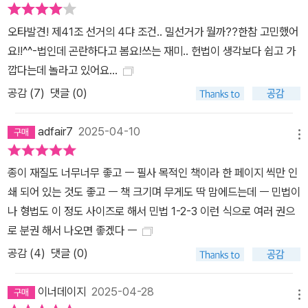
오타발견! 제41조 선거의 4댜 조건.. 밀선거가 뭘까??한참 고민했어
요!!^^-법인데 곤란하다고 봄요!쓰는 재미.. 헌법이 생각보다 쉽고 가
깝다는데 놀라고 있어요…
공감 (
7
)
댓글 (0)
adfair7
2025-04-10
메뉴
종이 재질도 너무너무 좋고 ㅡ 필사 목적인 책이라 한 페이지 씩만 인
쇄 되어 있는 것도 좋고 ㅡ 책 크기며 무게도 딱 맘에드는데 ㅡ 민법이
나 형법도 이 정도 사이즈로 해서 민법 1-2-3 이런 식으로 여러 권으
로 분권 해서 나오면 좋겠다 ㅡ
공감 (
4
)
댓글 (0)
이너데이지
2025-04-28
메뉴