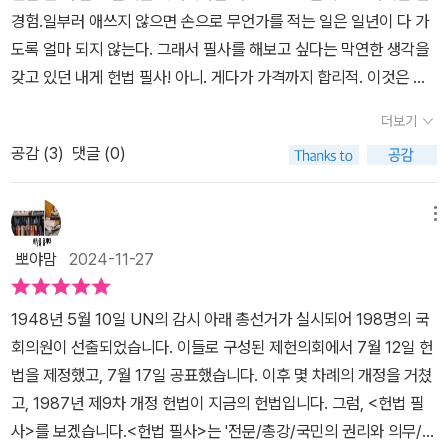
기에는 다소 거리감이 있다. 이것이 헌법을 읽는데에만 그치지 말고
경험.일부러 애쓰지 않으면 손으로 무언가를 적는 일은 일년이 다 가
필사를 해야 하는 이유가 된다. 대한민국의 주인인 내가 어떻게 살아
도록 얼마 되지 않는다. 그래서 필사를 해보고 싶다는 막연한 생각을
야 하는지, 국가는 어떤 것을 제공하는지 알아야 할 것 아닌가?헌법
갖고 있던 내게 헌법 필사! 아니. 게다가 가격까지 합리적. 이것은 필
은 총 10개의 주제에 따라 130개의 조문이 있다. 전문으로 시작하여
사를 위해 예쁜 노트를 한 권 구입하는 돈도 되지 않는다. 대학교 1학
총강, 국민의 권리와 의무, 국회, 정부, 법원, 헌법재판소, 선거관리,
더보기
년 때 대학생의 허영심으로 헌법을 필사했던 기억이 있어서 더 관심
지방자치, 경제, 헌법개정 등을 다룬다. 국가와 국민, 자유와 평등, 권
공감 (
3
)
댓글 (0)
이 갔다. 뭣보다 좋은건 이건 전체가 다 한글이다! 대학생때야 한참 공
리와 의무, 국회/정부/법원의 삼권분리, 선거와 지방자치 등 현대의
부할 때니까 한자가 어색하지 않았지만 지금은 한자가 너무 어색한
대한민국을 구성하는 세부내용들이 모두 담겨 있다.헌법을 제대로 읽
내게 전체가 한글인건 정말 감사한 일이다. 왼쪽에 헌법 전문 부분은
메뉴
어보기 전에는 알 수 없었던 대한민국의 존재 이유를 많이 알게 되었
하얀색이고오른쪽 필사 부분은 미색으로 눈의 피로를 줄여 준다. 종
다. 또한 대한민국에서는 40세가 넘어가야 대통령 피선거권이 있음
뽀야맘
2024-11-27
이가 도톰하니 글씨를 써보니 기분이 좋다. 얼핏 만져보기에는 90그
도 알게 되었다. 대한민국 국민으로서 헌법을 알지 못한다면 우리의
램짜리 정도 되는 것 같다. 책이 작고 가벼워서 가볍게 챙겨들고 분
존재 자체를 알 수 없음과 같다고 생각한다. 몰랐으면 모를까 이미 헌
1948년 5월 10일 UN의 감시 아래 총선거가 실시되어 198명의 국
위기 좋은 까페에 가서 써도 좋을 듯 싶다.요즘은 서울을 여행한다는
법에 담긴 내용을 알게 된 이후부터의 삶은 분명히 다를 것이라 확신
회의원이 선출되었습니다. 이들로 구성된 제헌의회에서 7월 12일 헌
기분으로 멋진 분위기의 북까페나 전망이 좋은 도서관 등을 찾아 다
한다.나는 개인적으로 헌법 제 34조가 마음에 든다. 헌법은 대한민국
법을 제정했고, 7월 17일 공표했습니다. 이후 몇 차례의 개정을 거쳤
니는 데 이런거 한 권 챙겨 간다면 무게감도 부담스럽지 않게 근사한
국민의 인간다운 생활을 할 권리를 가진다고 말한다. 국가는 여자, 노
고, 1987년 제9차 개정 헌법이 지금의 헌법입니다. 그럼, <헌법 필
휴식을 완성할 수 있을 것 같다. 필사를 하면 한 권의 책을 열 번 읽
인, 청소년, 신체장애자 등 사회적 약자들을 위한 보호 노력을 할 것을
사>를 보겠습니다.<헌법 필사>는 '전문/총강/국민의 권리와 의무/국
는 효과가 있다고 하던데오늘 잠깐 필사하면서 그걸 또 한 번 느꼈다.