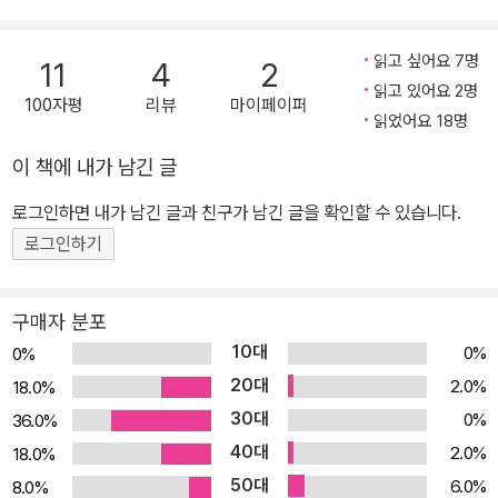
에 우리가 모르는 대단한 것이 숨어 있어서일까? 아니면 헌법을 따라
써 봄으로써 실질적인 힘을 가지기 때문일까? 근대국가는 주권 혁명
읽고 싶어요 7명
11
4
2
에 따라 제각기 헌법을 마련했다. 헌법은 한 국가의 실체이자 상징이
읽고 있어요 2명
100자평
리뷰
마이페이퍼
다. 통치 기구가 국가를 제대로 운영하여 국민의 기본권을 보장하려
읽었어요 18명
면 수많은 법률이 필요하다. 우리는 헌법이라는 이름 아래 촘촘하게
이 책에 내가 남긴 글
짜여 있는 법과 제도의 보호를 받으며 존엄과 가치를 훼손당하지 않
으면서 행복을 추구하게 된다. 헌법만 제대로 작동한다면 누구나 인
로그인하면 내가 남긴 글과 친구가 남긴 글을 확인할 수 있습니다.
간다운 생활을 누릴 수 있다. 그러나 살아가면서 우리는 현실이 이상
로그인하기
과는 다르다는 사실을 저마다의 경험으로 알게 된다. 헌법과 현실은
다를 수밖에 없다. 헌법이 현실보다 고귀한 가치를 지녀서라기보다,
구매자 분포
결국 그것도 우리가 사는 국가 공동체라는 세계를 이해하는 유효한
10대
0%
0%
수단이기 때문이다. 헌법이 개인의 자유와 권리를 억압한다면 이를
20대
2.0%
18.0%
개정해야만 한다. 개헌이 헌법과 현실 사이의 거리를 가깝게 만드는
30대
0%
36.0%
데 도움이 된다면 이를 마다할 이유가 없다. 이러한 점에서 시민의 한
40대
사람으로서 헌법을 찬찬히 정독하고 따라 써 보는 행위는 큰 의미가
2.0%
18.0%
있다. 헌법을 따라 써 보며 민주 국가의 주인으로서 당당하게 살아가
50대
6.0%
8.0%