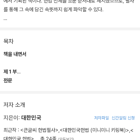
에서 기획된 책이다. 헌법 전체를 조문 순서대로 제시했으므로, 필사
를 통해 그 속에 담긴 속뜻까지 쉽게 파악할 수 있다.
내일의 주인공인 어린이와 청소년들, 사회에 첫발을 내딛기에 앞서,
혹은 이미 치열하게 하루하루 사는 모든 이가 헌법을 읽고 따라 써 봄
목차
으로써 소중한 권리를 찾을 수 있다. 헌법에 담겨 있는 내용은 국민을
위해 마련된 선물이기 때문이다. 헌법을 따라 써 보며 대한민국 주권
책을 내면서
자로서 헌법이 규정하는 ‘인간다운 삶’을 살아가기 위해 주권 의식을
높이고 민주 국가의 주인으로서 당당하게 살아갈 수 있는 지표로 삼
제 1 부
으면 어떨까?
전문
제1장 총강
저자 소개
지은이:
대한민국
저자파일
신간알림 신청
최근작 :
<큰글씨 헌법필사>
,
<대한민국헌법 (미니미니 키링북)>
,
<
대한민국 헌법>
… 총 24종
(모두보기)