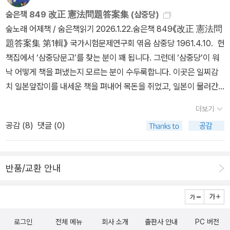
꼼꼼하게 공부한것 같아요우리나라도 탄핵이 이루어졌었기 때문에좀
없이 속빛을 보면서 참말을 하기에 ‘까칠’하다면, 남도 나도 안 보면서
숨은책 849 改正 憲法問題答案集 (삼중당)
더 관심이가는 항목이었습니다​그 다음으로 정부에 대한 제4장으로
겉에 얽매이기에 ‘거칠’다. 눈여겨보지 않거나 귀담아듣지 않으면 ‘까
숲노래 어제책 / 숨은책읽기 2026.1.22.숨은책 849《改正 憲法問
넘어가면대통령과 국무총리와 국무위원등에 대하여 알게 됩니다정치
칠·거칠’을 못 가린다. 《헌법을 우리말로 다듬었다고?》를 읽었다. 으
題答案集 第1輯》 국가시험문제연구회 엮음 삼중당 1961.4.10. 헌
에 관심이 크게 없던 저도 이 부분을 읽으면서이제는 정치에 관심이
뜸길(헌법)을 다룬 책이 꽤 있고, 이오덕 님도 으뜸길을 어린이가 읽
책집에서 ‘삼중당문고’를 찾는 분이 꽤 됩니다. 그런데 ‘삼중당’이 워
갈 것 같다는 생각이 들었고정치에 좀 더 관심을 가져야하겠다고 다
을 만하게 손질한 책을 내놓기도 했다. 굳이 길(법)을 손질해야 할까
낙 어떻게 책을 펴냈는지 모르는 분이 수두룩합니다. 이곳은 일찌감
짐했습니다​감사원에 대한 항목으로 넘어가면서헌법은 드디어 제100
싶기도 했지만, 여러 사람이 여러 눈길로 으뜸길을 손질한다면, 이러
치 일본앞잡이를 내세운 책을 펴내어 목돈을 쥐었고, 일본이 물러간
조까지 나갑니다​법원에 대한 장으로 넘어가면서 101조부터 진행된
한 글이 길잡이 구실을 하면서 말길과 글길을 가다듬는 눈금으로 삼
뒤에는 슬그머니 탈을 바꾸어 ‘배움책(수험서)’으로 길을 트는데, 하
헌법은드디어 헌법개정에 대한 130조를 마지막으로 마치게 됩니다​
을 수 있을 듯하다. 나도 나중에 ‘길손질’을 해봐야겠다. 우리나라는
더보기
나같이 ‘일본에서 나온 배움책’을 슬그머니 들여온 책으로 장사했습
이 130개의 헌법이 우리나라 성문법의 기초가 되어그 아래 민법 형법
아직도 일본한자말과 일본말씨와 옮김말씨를 버무려야 똑똑하다(전
공감 (
8
)
댓글 (0)
니다. 글삯(저작권)이란 아예 안 쳐다보던 지난날이라고만 할 수는 없
등으로 세분화 되어 나가는데요나중에는 더 관심이 가는 분야에 대한
문적)고 잘못 여기고, 숱한 글조차 이 굴레에 갇힌다. 말글을 다루는
습니다. 이미 이 나라는 ‘법(法)’도 일본이 세우고 벼린 틀을 그대로
법전도이렇게 필사를 해보고 싶더라고요​필사를 하면서 헌법을 한번
분부터 어린이 곁에 서려는 마음으로 스스로 가다듬을 때라야 온나라
받아들여서 ‘무늬한글’로 쓸 뿐입니다. 함께 나아가는 길을 밝히는 글
주욱 훑었던 시간들이 매우 유익했고대한민국의 국민으로서 우리나
를 아름답게 가꾸는 첫길을 연다고 본다.ㅍㄹㄴ글 : 숲노래·파란놀(최
반품/교환 안내
부터 우리 손끝으로 가다듬으면서 우리 아이들이 물려받을 만한 얼개
라를 더 잘 알게 되었다는 느낌이었어요법에 관심이 없던 분들도이렇
종규). 낱말책을 쓴다. 《풀꽃나무 들숲노래 동시 따라쓰기》, 《새로 쓰
로 못 짜는 판입니다. 《改正 憲法問題答案集 第1輯》은 1961년
게 130개의 헌법 조문들을 주욱 필사해보는 경험을 통해우리나라 법
는 말밑 꾸러미 사전》, 《미래세대를 위한 우리말과 문해력》, 《들꽃내
에 나오기도 했지만, 토씨만 한글인 채 “그냥 일본말·일본글”은 민낯
에 대한 관심도가 더 높아질 것 같습니다​필사 하는 것을 좋아하시는
음 따라 걷다가 작은책집을 보았습니다》, 《우리말꽃》, 《쉬운 말이 평
을 고스란히 보여줍니다. ‘憲法’을 ‘헌법’으로 적는들 우리말이지 않
분들이 종종 있는데이 책 추천드립니다^^'이 리뷰는 컬처블룸을 통해
화》, 《곁말》, 《책숲마실》, 《우리말 수수께끼 동시》, 《시골에서 살림
로그인
전체 메뉴
회사 소개
출판사 안내
PC 버전
습니다. ‘改正’을 ‘개정’으로 적는들 우리글이지 않아요. 이제는 ‘첫