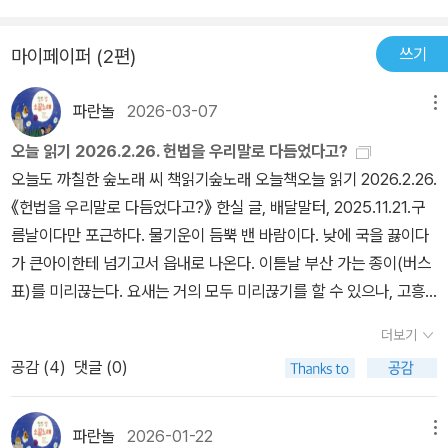
색 볼펜으로 시작해봤어요처음에는 샤프로 할까 했는데이왕 시작하
법률이 생기면서 국민들이 법에 대한 관심이 높아졌습니다. 헌법이라
는 것 볼펜으로 쓰기 시작했습니다​제1장 총강의 제1조가 바로 '대한
는 이름 아래 법과 제도의 보호를 받으며 행복을 추구해야 하는 대한
쓰기
마이페이퍼 (2편)
민국은 민주공화국이다'이고제2조가 '대한민국의 주권은 국민에게
민국 국민으로, <헌법 필사>는 헌법에 어떤 내용이 있는지를 확실히
있고, 모든 권력은 국민으로부터 나온다'입니다한번쯤은 들어보셨
알 수 있게 합니다. 이 책을 통해 대한민국 헌법을 처음부터 끝까지 보
파란놀
2026-03-07
메뉴
죠?뭔가 시작부터 엄숙해지더라고요​제2장부터는 이 국민에 대한 조
고 쓸 수 있습니다. 왼쪽은 헌법 내용이, 오른쪽엔 따라 쓸 수 있게 밑
항이 좀 더 자세히 기술되어요'모든 국민은 법 앞에 평등하다'는 제 11
오늘 읽기 2026.2.26. 헌법을 우리말로 다듬었다고?
줄이 그어져 있고, 스프링노트라 필사하기에 편합니다. 딱딱해서 이
조 1항에 나오고요그리고 국민의 자유와 권리에 대한 이야기가 나와
오늘도 까칠한 숲노래 씨 책읽기숲노래 오늘책오늘 읽기 2026.2.26.
해하기 힘든 법조문을 필사하다 보면 조금씩 이해할 수 있게 됩니다.
서진지하게 필사를 해가면서 그 내용들을 곱씹게 되더라고요​필사가
《헌법을 우리말로 다듬었다고?》 한실 글, 배달말터, 2025.11.21.구
소설, 시, 명언 등을 필사하는 것도 좋지만, 특히 헌법을 필사해야 하
좋은 이유가 바로 여기에 있는 것 같아요우선 왼쪽 원문을 한번 눈으
름날이다만 포근하다. 물기운이 듬뿍 밴 바람이다. 낮에 국을 끓이다
는 이유가 여기에 있습니다. 눈으로 읽기만 해선 무슨 말인지 알기 힘
로 읽고그 원문을 오른쪽에 손으로 한번 써본 뒤다시 한번 그 문장을
가 큰아이한테 넘기고서 읍내로 나온다. 이튿날 부산 가는 종이(버스
든 법조문을 눈으로 보고 손으로 따라 쓰면, 머리를 거쳐 마음까지 와
머릿속으로 곱씹으면서그 의미를 되새길 수 있거든요헌법은 한번쯤
표)를 미리끊는다. 요새는 거의 모두 미리끊기를 할 수 있으나, 고흥
닿게 됩니다. <헌법 필사>를 통해 대한민국 국민으로 헌법의 가치를
쭈욱 자세히 살펴봐야할 것 같다고 생각했기 때문에이 책을 필사하면
에서 부산 가는 09:10 시외버스만 그곳끊기(현장발권)를 해야 한다.
깨닫는 의미 있는 시간을 가지길 바랍니다.네이버카페 이벤트에 당첨
더보기
서 매우 유익한 시간을 보내게 되었어요​제40조부터 시작하는 국회
이 시외버스는 순천을 거치는데, 순천에서는 미리끊기를 할 수 있더
되어 책을 제공받고 쓴 후기입니다.
에 대한 부분도 매우 흥미롭게 필사했어요특히 국회의 정기회에 대한
공감 (
4
)
댓글 (0)
라. 낮에 빨래를 담가 놓고서 헹구지 않은 줄 저녁에 알아차린다. 저물
부분에 대하여 알 수 있게 되어 좋았습니다또한 국회의 예산안 심의
녘에 헹구어 마당에서 한동안 말리고서 집으로 들인다. 아이들한테
나 정부의 회계연도에 관한 사항과제65조 탄핵에 대한 사항은 정말
‘까칠말씨·거친말씨’ 둘이 어떻게 다른지 들려준다. 눈치를 볼 까닭이
파란놀
2026-01-22
메뉴