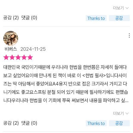
헌법에 명시해 놓았다. 헌법은 모든 국민이 행복하고 인간다운 생활
회/정부/법원/헌법재판소/선거관리/지방자치/경제/헌법개정'과 '부
헌법 필사를 했던 전에도 전문은 하지 않았었는데 전문에 [대한국민
더보기
을 할 권리를 규정하고 있다. 하지만 현실은?헌법에 규정된 인간다운
칙'으로 되어 있습니다.전문에는 대한민국이 어떻게 건립되고, 어떤
은]이라는 문구를 보고 깜짝 놀랐다. 난 당연히 그게 대한민국이라고
생활을 할 수 있다면 대한민국은 최고의 나라가 될 것이다. 헌법이 현
공감 (
2
)
댓글 (0)
정신을 계승했는지, 어떻게 살아갈 것인지를 말하고 있습니다. 대한
생각했는데 대한 국민이었다니.그렇게 여러번 읽어보면서도 정말 몰
실과 괴리감이 크다면 문제가 있는 것이다. 헌법이 현실을 더 나아지
민국헌법이 공포된 날인 1948년 7월 17일이고, 7월 17일을 제헌절
랐다.이렇게 한 글자 한 글자 필사를 해보는게 깊이 읽기에 얼마나 탁
게 만들지 못한다면, 국민의 자유와 권리를 보장하지 못한다면 헌법
이라 칭하며 이를 국경일로 삼고 있습니다. 이날은 조선왕조 건국일
메뉴
월한지 다시 한 번 느끼게 되었다.그리고 헌법전문이 단 한문장이었
은 개정되어야 할 것이다. 현실이 헌법대로 구현되지 않는 시대를 어
과 같은 날로 5대 국경일 중 하나입니다. 이후 1952년, 1954년, 19
다는 것도. ^_^ 난 사실 법쪽에서 만나는 이 기나긴 문장에는 불만이
비버스
2024-11-25
떻게 바라볼 것인가?매일 조문 1개씩을 읽으면서 필사를 하고 대한민
60년, 1962년, 1969년, 1972년, 1980년, 1987년에 이르기까지
많지만.그거야 뭐 우리가 헌법 전문을 바꿀 수는 없는 문제니.불만만
국 국민으로서 헌법의 가치를 깨달을 수 있도록 노력해야 하겠다. 헌
9번의 개정을 거쳤고, 지금에 이르게 되었습니다.헌법의 시작인 총강
품어본다.꼭 필사 자체에 흥미가 동한게 아니라도 헌법을 공부해야할
대한민국 국민이기때문에 우리나라 헌법을 한번쯤은 자세히 들여다
법은 어렵지만 쉽고, 멀지만 가까운 법이다. 우리가 멀리하면 헌법은
엔 우리가 많이 들었던 민주주의의 이념이 등장합니다. 대한민국은
때 이 필사책이 헌법 조문 하나하나를 곱씹어가며 깊이 읽기에 도움
보고 싶었어요이때 만나게 된 책이 바로 이 <헌법 필사>입니다사이
우리에게 무용지물이 되겠지만 가까이에 두고 틈틈히 읽는다면 삶의
민주공화국이며 주권은 국민에게 있고, 권력은 국민으로부터 나옵니
이 될것 같아서 공부하는 수험생들에게도 추천해본다. '이 리뷰는 컬
즈는 딱 아담해서 좋았어요A4용지 반으로 접은 크기라서 가지고 다
새로운 가치를 발견할 수 있을 것이라 생각한다.* 컬처블룸을 통해
다. 이것은 간단하면서도 중요한 문장으로, 링컨 대통령의 유명한 연
처블룸을 통해 출판사에서 도서를 제공 받아, 직접 읽고 작성한 리뷰
니기에도 좋고요스프링 분철 되어 있기 때문에 필사하기에도 편했습
책을 제공받아 감사하게 읽고 주관적인 의견을 적었습니다.
설인 '국민의, 국민에 의한, 국민을 위한 정부'란 말과도 통하는 글이
입니다.'[출처] '헌법 필사/더휴먼' 도서 서평단 모집 (발표일: 11/9) -
니다​우리나라 헌법을 이 기회에 쭈욱 써보면서 내용을 파악하고 싶었
라 생각합니다. 이렇게 전문부터 부칙까지 헌법을 적을 수 있도록 되
5 (컬처블룸★체험,리뷰,라이프,건강,맛집,뷰티,도서,영화,공연전시)
어요헌법은 총강부터 시작해서 헌법개정까지 총 10장으로 구성되어
어 있습니다.우리 일상에 크고 작은 영향을 미치는 헌법, 도대체 그 안
더보기
| 작성자 키라
있습니다제1조부터 제130조까지 나오고부칙은 제6조까지 있습니
에 어떤 내용이 있는지 한 번쯤은 궁금했던 적 있을 겁니다. 특히 요즘
공감 (
2
)
댓글 (0)
다.​파란색 펜으로 쓰면 더 잘 기억에 남는다고 하기에처음부터 파란
처럼 헌법 개정을 요구하는 목소리가 많아지고, '~법'으로 크고 많은