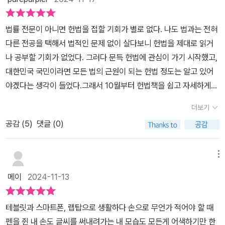
법률 전문이 아니면 헌법을 접할 기회가 별로 없다. 나도 법과는 전혀
다른 전공을 택해서 법적인 문제 없이 살다보니 헌법을 제대로 읽거
나 공부할 기회가 없었다. 그러다 문득 헌법에 관심이 가기 시작했고,
대한민국 국민이라면 모든 법의 근원이 되는 헌법 정도는 알고 있어
야겠다는 생각이 들었다.그래서 10월부터 헌법책을 쉽고 자세하게
설명하고 있는 책을 구해 조문을 읽고 심지어는 외우는 도전을 했다.
더보기
그러다 11월이 되면서 2주 정도 헌법책을 전혀 보지 않다가 좋은 기
공감 (
5
)
댓글 (0)
회에 필사할 수 있는 이 책을 만나 다시 헌법을 공부하는 계기로 삼으
려 한다.헌법은 대한민국 국민의 자유와 권리를 보장하기 위해 존재
한다. 또한 대한민국 국민이 인간다운 삶을 살 수 있도록 규정하고 있
메뉴
다. 헌법을 읽으면서 느낀 것은 대한민국이 헌법이 규정한대로 굴러
메이
2024-11-13
가지 않는다는 것이다. 최고의 법이 규정한 삶을 우리는 왜 살아갈 수
없을까? 법과 현실이 다른 한계를 느낀다.헌법은 매우 중요하지만 조
테블릿과 스마트폰, 랩탑으로 생활하다 손으로 무언가 적어야 할 때
문 자체가 너무 딱딱하다. 그래서 일반인들이 읽고 그 의미를 되새기
펜을 쥔 내 손도 글씨를 써내려가는 내 모습도 모든게 어색하기만 한