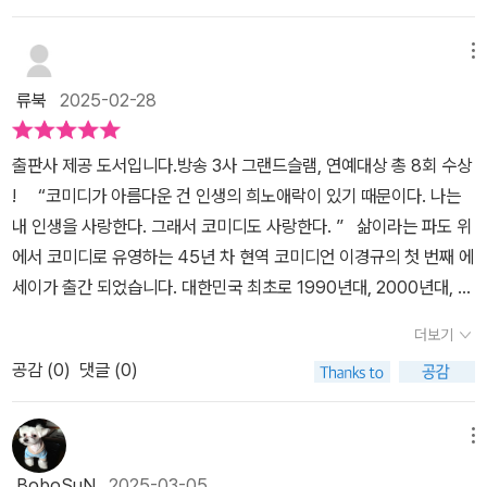
있다.그러나 모든 프로그램이 대박이 난 것이 아니라, 하루아침에 폐
까? 나도 누군가에게 어떤 사람으로 보여질지, 나는 어떤 사람이 되
게 있어 이경규 님은 확실히 지금 세대와는 다른 느낌이다. 박수 칠 때
다. ​인기를 누리다 떠날 때는 모두 이렇게 말을 한다. 박수를 칠 때 떠
을 붙여서 떠나는 사람의 마음을 조금이라도 달래보려는 건가? 싶은
지되는 프로그램도 수없이 많고, 열정 넘치는 그의 영화들은 흥행 참
고 싶은지 요즘 생각이 많았는데 이 책을 읽으며 좀 더 나다운 것에 집
왜 떠나야 하냐고 되묻지만 시청률이 나오지 않으면 폐지도 한 방법
나야 한다고, 그러나 이경규씨는 박수를 칠 때 왜 떠나느냐고 한 사람
의심가득한 눈초리.더 할 수 있고, 더 할 의지도 있는 사람의 사기를
메뉴
패로 인한 고배를 마시기도 했다.그럼에도 불구하고 그는 다양한 시
중을 해보는 것이 좋겠다는 생각이 들었다. 그리고 누군가는 굳이 왜
이라는 명쾌한 답변도 하시고 또 모두까기의 원조 같지만 자신이 까
이라도 박수를 치면 떠나지 말아야 한다. 많은 고민과 스트레스로 이
떨어뜨리는 슬픈 단어다. 이미 올라갈 데로 올라가본 끈기와 의지가
도를 하며 실패를 두려워하지 않고 수많은 고민과 도전을 통해 앞으
류북
2025-02-28
그렇게해야 하냐고 말하겠지만 무슨 이유이든 무엇 때문이든간에 매
이는 것에도 재치있게 대응하는 천상 코미디언이구나 싶은 생각을 하
제 쉬어도 되지만 쉬는 것은 죽은 것으로 늘 일을 가까이 하는 것이 최
득한 사람이었으니 내려 올 때에도 아마 혼자서도 알아서 잘 내려 올
로 나아갈 방향을 찾는 것은 아마도 연예대상을 받고 수상소감으로
순간 최선을 다해 열심히 내 삶을 살아내야겠다고 생각이 들었다. 책
게 만든다.이런 이경규 님이 벌써 45년 차 현역 코미디언이라는 점이
선이라는 저자에게 올해의 봄이 빨리 와 대지의 온도를 높여 주고 싶
것이라는 약간의 방관과 약간의 무심함으로 그냥 내버려두어도 되지
말한 서산대사의 [답설]이라는 선시가 그에 대해 말해주고 있는 것 같
출판사 제공 도서입니다.방송 3사 그랜드슬램, 연예대상 총 8회 수상
과 텔레비전 속 그의 모습처럼 말이다.
놀랍기도 했고 그 와중에 이번에 쓰신 책 『삶이라는 완벽한 농담』이
다. 감사합니다. (제네시스 드림)
않을까의 마음을 내밀어본다.​추천글의 명사가 대단하다. 다양한 분야
다.선례를 찾지 말고 나 자신이 성공사례가 되자'눈 덮인 길을 걸어갈
! “코미디가 아름다운 건 인생의 희노애락이 있기 때문이다. 나는
첫 번째 에세이라는 점에 더욱 놀라게 된다. 누군가를 웃기는 사람이
의 방송인 후배 하며, 동료들, 그리고 멋들어지게 잘난 삶을 살고있는
때, 함부로 어지럽게 걷지 마라. 오늘 내가 밟고 가는 이 발자국은 뒷
내 인생을 사랑한다. 그래서 코미디도 사랑한다. ” 삶이라는 파도 위
라고 여겨지는 희극인, 하지만 스스로가 웃긴 사람이 되진 않았던 분
찐친들의 아주 긴 글들. 추천사가 또 이렇게 긴건 처음이다 싶었다. 책
사람의 이정표가 되리라.'-P.97​소확행보다는 대확행, 이왕이면 제대
에서 코미디로 유영하는 45년 차 현역 코미디언 이경규의 첫 번째 에
이라고 생각한다. 섣불리 누군가를 비하하지도 않았던 것 같다. 무려
뒤가 아니라 책장 앞에도 페이지를 차지하고있으니 아마 선배의 말이
로 행복해야 한다는 말.엄마가 싸준 도시락이 맛있다면 소확행이지
세이가 출간 되었습니다. 대한민국 최초로 1990년대, 2000년대, 2
MBC 공채 1기 개그맨으로서 데뷔 이후 코미디언이라는 자리에만 머
긴 했지만 그의 책에 자신의 이름과 이야기가 들어간다는 것이 얼마
만, 엄마가 계시다는 것 자체가 더 큰 행복이라는 말에 가슴이 찡해진
010년대에 모두 방송연예대상을 수상하고, 45년 차에도 여전히 현
물러 있지 않고 누구보다 트렌드에 빠르게 대응했고 또 스스로 연구
나 뿌듯한 일이었을까를 가늠해본다. 내가 이러한 멋진 어른을 알고
더보기
다.행복은 어떠한 행위를 통해 얻는 것이 아니라 내가 살아있고, 사랑
역 예능인으로 활발한 활동을 이어가며 많은 후배들의 귀감과 영감이
하기를 마다하지 않았던 인물이라 지금까지 소위 말하는 롱런을 할
있고 함께 일 할 수 있었다는 것에 대한 자부심도 보였거든.​​방송인은
하는 이들과 함께하는 것만으로도 확실한 행복이라는 것이다.너무 많
공감 (
0
)
댓글 (0)
되며 예능대부로 불리우는 이경규의 첫 에세이 《삶이라는 완벽한 농
수 있었던 게 아닐까.이 책에서는 그런 이경규 님의 45년 코미디언
매일매일을 그렇게 40여년 넘게 일을 해왔다 하면 박수받고 존경을
은 것을 재고 따지고 쫓는 것이 아닌 나라는 존재를 소중히 하며 살아
담》이 쌤앤파커스에서 출간되었습니다. 좋은 기회가 되어 첫 독자가
인생은 물론 인간 이경규의 다양한 이야기를 만나볼 수 있는데 이 한
받으며 추대해주지만, 비방송인에게는 대단함이 아니라 익숙한 일상
간다면 인생은 참 행복하지 않을까.무심한 듯 툭툭 내뱉는 말처럼 보
되었습니다. 한 분야에서 한결같이 오랜 시간을 계속 일에 전념해온
메뉴
권에 이경규 님의 모든 이야기를 담아낼 수 없었겠지만 그의 인생 희
임을 떠올려본다. 매일매일 출근과 퇴근을 반복했고, 경조사 며칠만
이지만, 그 속에 다정함이 있고, 배려심이 묻어 나오는 것이 그가 롱런
삶과 일에 대한 이야기 기대가 됩니다. “잘해서 오래 하는 게 아니
노애락 이모저모를 만나볼 수 있었던 점은 상당히 고무적이라 생각한
쉴 뿐 온갖 자연재해 속에서도 일단 출근을 해야하는게 직장인이며
BoboSuN
2025-03-05