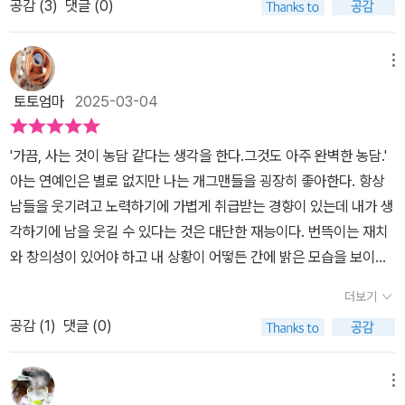
공감 (
3
)
댓글 (0)
색해봐야지. 오메 나보다 한 살 더 많네. 그래서일까. 그의 어린시절이
도 쉬지 않고 열심히 살고 열심히 애썼던 시간을 나도 톺아보기도 한
야기나 프로그램들 이야기가 쏙쏙 들어온다. 같은 시대를 살아왔으니
다. ​📖긴장과 고독 사이에서_ 웃음 하나가 상처가 되고, 농담 하나가
친구처럼 친근한 느낌이다.하긴 그 나이 들어서 개그맨으로 활동하는
메뉴
차별이 될 수 있다. 세상이 빠르게 변화하는 만큼 기민하게 발맞춰야
연예인들이 드물다. 뭔가 이경규만의 특별함이 있어서 여전히 은퇴하
한다.방송인의 자세라 봐야겠지? 지정해 두지 않은 타인을 향한 액션
토토엄마
2025-03-04
지 않고 사랑받는 것 같다.​대부분 코미디언이나 개그맨들이 집에서는
이기에 더욱 예민하고 기민할 수 밖에 없는 성정. 저자는 스스로를 이
조용한 편이라고 들었다. 밖에서 하도 말을 많이 하니까 오히려 말이
렇게 지칭하지만 그것이 나쁘게만 보이지 않길 바라고 있다. 자칭, P
'가끔, 사는 것이 농담 같다는 생각을 한다.그것도 아주 완벽한 농담.'​
없어지는 것인가보다. 이경규도 프로그램 이외에서는 조용한 편이라
D를 귀찮게 하는 사람. 그리 불리워도 별수 없다는 듯 곧바로 제작자
아는 연예인은 별로 없지만 나는 개그맨들을 굉장히 좋아한다. 항상
고 해서 놀랐다. 더구나 공황장애라니..그것도 호주의 그 광할한 대지
와 의견을 나누는 것에 주저하지 않느다. 다른 사람에게 도움을 받기
남들을 웃기려고 노력하기에 가볍게 취급받는 경향이 있는데 내가 생
위 우주의 별을 보는 순간에.책속에 누누히 등장하는 자신은 우주에
도 하지만 때론 정확한 의도를 필터 없이 전달하고자 첨삭하는 것을
각하기에 남을 웃길 수 있다는 것은 대단한 재능이다. 번뜩이는 재치
서 보면 먼지정도의 존재라고 하더니 우주가 뭐라고 속삭였나? 너는
바라는 자의 눈매는 진지하고 힘이 넘친다. 마음에 걸리는 것, 순간의
와 창의성이 있어야 하고 내 상황이 어떻든 간에 밝은 모습을 보이는
대한민국의 유명 연예인이지만 티끌보다 못하다는둥 뭐 그렇게.​그가
흐름에 젖어들어 과했던 액션들, 바로잡아야만 하는 표현방식, 마음
것이 중요하다. 따라서 아무나 개그맨이라는 직업을 가질 수 없다고
등장하는 프로그램들은 대개 장수했었고 진심이 느껴지곤 했었다. 특
더보기
에 걸리는 구석들을 끊임없이 교류한다. 어떻게 보면 너무 예민했고,
생각하기에 더욱더 그들을 높이 평가하는 편이다. 나는 겉으로 보이
히 개를 키우는 모습에서 버럭하는 성격에 어떻게 개들을 저렇게 잘
너무 긴장을 한다고 하지만 또 어떻게 생각해보면 그만큼 불특정 다
공감 (
1
)
댓글 (0)
는 이미지보다는 그 사람이 평소 하는 말이나 행동을 유심히 지켜보
키우나 싶었는데..역시 연예인을 화면에서 보는 모습으로만 각인하면
수의 입맛에 맞추기 위해, 서러운 사람, 아쉬운 마음이 적었으면 하는
는 편인데, 그런 면에서 아주 까칠해 보이지만 실속 있는 뼈그맨 ( 뼛
안되겠다. 글을 읽다보니 세상을 보는, 사람을 보는, 생명을 보는 그의
마음이 컸기에 가능한 후일담이라 할 수 있겠다. 제작자가 잘 알아서
속까지 개그맨 ) 인 이경규 씨를 아주 좋아한다. ​이번에 그가 낸 책 <
메뉴
진심이 느껴져서 참 좋았다. 다만 나처럼 먹는 약의 수가 늘어나고 있
하겠지 라는 마음도 물론 중요하다. 그들도 그 분야에 대해서는 많이