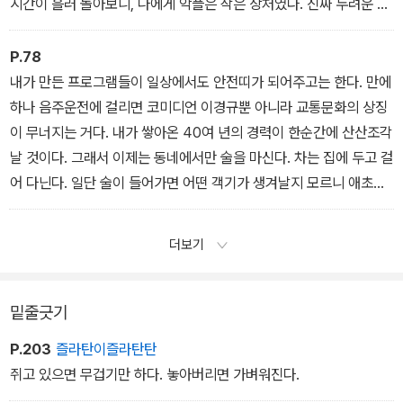
시간이 흘러 돌아보니, 나에게 악플은 작은 상처였다. 진짜 두려운 건
선택받지 못하는 것이다.
- ‘상처와 기쁨의 줄타기’ 중에서
P.78
내가 만든 프로그램들이 일상에서도 안전띠가 되어주고는 한다. 만에
하나 음주운전에 걸리면 코미디언 이경규뿐 아니라 교통문화의 상징
이 무너지는 거다. 내가 쌓아온 40여 년의 경력이 한순간에 산산조각
날 것이다. 그래서 이제는 동네에서만 술을 마신다. 차는 집에 두고 걸
어 다닌다. 일단 술이 들어가면 어떤 객기가 생겨날지 모르니 애초에
싹을 없애야 한다. 어떤 사람들은 예능으로 세상을 바꿨다고 말한다.
하지만 사실은 그 반대다. 프로그램이 나를 바꿨다. 조금 더 나은 시민
더보기
으로, 조금 더 나은 사람으로. 나는 내가 만든 캠페인을 첫 번째로 실
천해야만 했다. 그게 내 운명이다.
- ‘바꿀 수 없는 책임들’ 중에서
밑줄긋기
P.203
즐라탄이즐라탄탄
쥐고 있으면 무겁기만 하다. 놓아버리면 가벼워진다.