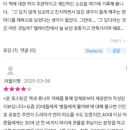
녹화를 쉰 적이 없다. 아파도 주사를 맞고 촬영에 들어갔고, 다치면 방
이 책에 대한 저의 주관적이고 개인적인 소감을 여기에 기록해 봅니
의 자격, 한랭 캠프, 한 끼 줍쇼, 도시어 부 등에 출연을 하면서 자리를
프로그램이 나를 바꿨다. 조금 더 나은 시민으로, 조금 더 나은 사람으
송에 지장이 있으니까 위험한 운동도 피했다 ' 일을 위해서 제대로 쉬
다. '그' 답지 않게 심오하고 진지하면서 많은 생각이 들게 해주는 한
잡아 45년 차 현역의 자리를 남에게 내어주지 않고 지키고 있다.10
로. 나는 내가 만든 캠페인을 첫 번째로 실천해야만 했다. 그게 내 운
어본 적이 없다거나 수술도 녹화가 끝나고 나서 했다는 것을 보면 직
마디를 제목으로 담았다는 생각이 들었다. 그런데.... '그' 답다라는 것
년 전 호주의 긴 여정에서 공황 장애를 얻어 지금도 약을 복용하고 있
명이다.오랜시간동안 방송인으로 살면서 신문의 연예면에서만 보았
업윤리가 대단히 높은 분이라는 것을 알 수 있었다. 역시 한 분야의 리
은 어떤 것일까? 텔레비전에서 늘 보던 호통치고 깐죽거리며 때로는
다고 한다. 인간은 복잡하고 연약한 존재로 긴장이 많이 쌓일수록 고
지 사회면에서 만나지 못한 이유는 그가 가진 절대적인 룰이 있었기
더가 아무나 될 수는 없는 것이다.​이외에도 번뜩이는 창의성이나 다
약오르게 만들기도 하는 웃기는 사람 이경규. 그가 쓴 그의 이야기를
독은 깊어진다. 혼자 사색하는 시간이 필요하고 웃음을 터뜨리고 싶
에 가능했음을 보여주는 부분이다. 공익 방송 진행으로 기억되는 그
더보기
가올 미래를 읽는 혜안, 그리고 생각보다 많이 소탈했던 점도 이 책을
읽어 보았다. 그는 나와 살아온 시대가 달랐는데다 내게는 그저 티비
을수록 침묵하는 시간이 필요하다. 생각을 비우는 것이 진정한 사색
시절 방송들. 조작이라는 말들도 있었지만 세상 어느 곳이든 그렇게
통해서 알게 된 것이다. 예전에는 TV 프로가 주요 방송국 중심이었다
공감 (
1
)
댓글 (0)
속의 인물이었고 큰 호불호도 없었던... 그냥 이것저것 많이 하던 오랜
이다. 몸을 지키기 위해 아스피린, 공황 장애 약, 협심증 약을 꾸준히
법을 지치고 순리에 따르며 공공의 규칙에 어긋남 없이도 잘 살 수 있
면, 요즘은 넷플릭스와 같은 OTT나 유튜브 쪽으로 플랫폼이 옮겨간
방송인이었다. 그래도 연예인인데 싶어 직업과 작품들에 관련한 이야
먹고 있다.​양심 냉장고는 처음 양심 TV가 될 뻔했다고 한다. TV를
다는 걸 보여준 방송들이었다. 진실은 통하게 되어있는 법이고, 그 진
다. 시대의 흐름에 맞게, 젊은이들처럼 재빠르게 현실에 적응해 나가
기를 하려나 생각했었다. 하지만 의외로 사람 냄새나는, 그냥 옆집 아
메뉴
하자니 너무 약소해서 냉장고로 바꾸면서 양심을 속이면 음식이 부패
실의 힘은 전달하고있는 이도 같이 지켜가며 살아왔기에 이건 리얼이
는 면이 이 분을 오랫동안 현업에 종사하게 해 준게 아닌가 하는 생각
저씨의 이야기를 듣고 읽은 듯한 느낌의 이야기 책이었다. 평소 자신
하는 것을 찾아냈다. 이런 작은 아이디어가 세상을 바꾸게 되는 것을
다 라고 할 수 있음의 모범사례가 되고픈 마음을 헤아려보게된다. 전
러블리짱
2025-03-06
이 들었다. 그리고 '몰래카메라'나 '양심냉장고'같은 당시 큰 히트를 친
의 삶에 대한 이런저런 경험과 생각들, 직업인으로서 그리고 한 가정
목격하게 되었다고 하니 양심을 속이는 일은 절대 하지 않도록 해야
달자의 이중적인 삶이 숨겨져있었다면 그 방송도 잘 나가는 프로그램
작품들도 이 분이 시작한 것이고 그런 포맷을 가진 프로그램들이 이
의 아빠이고 남편이고 아들로서의 이야기, 자신의 꿈에 대한 여러 이
겠다는 생각을 갖게 만든다.​이런 프로로 다져진 이경규 씨는 양심을
이 될 수 없었겠지. 방송은 역시나 허구였다고 코웃음 치는 일이 없도
<본 포스팅은 책과 콩나무 카페를 통해 업체로부터 제공받아 작성된
후에 많이 만들어진다. 정말 시대를 앞서간 사람이라고 볼 수 있다. 최
야기가 들어 있었다. 어찌 보면 그냥 열심히 삶을 살아가는 사람의 그
지키는 사람으로 바뀌게 된다. 개를 산책할 때 물을 가져가서 개가 소
록 만들어낸 진행자의 뚝심있는 진심 덕에 우리는 세상에 양심이 존
리뷰입니다>요즘 20대들에게 '별들에게 물어봐'에 대해 물으면 이민
근에는 반려동물과 관련된 프로그램도 많이 하시는데, 그런 모습들을
간 살아온 이야기였다. 그덕분에 책을 읽는 나는 이 책이 재미가 있었
변을 보면 가져간 물로 희석을 시켰으며 예로 일본의 전봇대 수명이
재하고, 도덕이 유지되어도 살만하다는 걸 느끼게 해 주어 감사하게
호 공효진 주연의 드라마가 먼저 떠오를 수도 있겠지만,40대 이상 어
보면서 참 따뜻하고 인간적인 분이라 다른 생각을 하게 되었다.​개그
고 부담스럽거나 지루하지 않게 읽을 수 있었다. 건강이 악화되어 약
개 오줌으로 인해 절반으로 줄었다는 새로운 정보를 얻고 간다. 어떤
생각한다.​📖살아남는 자가 승자다_ 진정한 승리는 속도가 아니라 지
른들에게는 30여 년 전 바가지 머리에 콧물을 휘날리는 분장을 하고
맨들은 슬프거나 화가 나도 일단 웃음을 만들어내고 보는데, 이경규
을 먹고 있다는 이야기를 읽을 땐 우리의 부모님들이 떠오르기도 했
일이든 100%로 소진하지 말고 오늘은 70%만 올리고 내일 할 것 3
속하는 힘에서 나온다. 코앞의 이익에 목숨을 걸지 말자. 살아남는 사