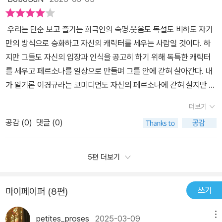
하는 이유이지 않을까?​박수 칠 때 왜 떠납니까?한 사람이라도 박수
라 오래 하는 사람이 잘하는 것이다.” 저자가 데뷔 이래로 지금까지
다. 예전에는 코미디 속에서도 메시지가 있었던것 같다. 그저 재미로
어른들의 일과라는 점. 그래서 때론 얄밉기도 하지만 매일매일이 재
를 안 칠 때까지. 그때까지 활동하겠습니다.-P.215
단단히 자리를 지킬 수 있었던 건 선후배를 가리지 않고 배울 점은 배
만 머물지 않고 사회 풍자적인 면모도 많아 보면서도 왠지 통쾌한 것
난경보같은 삶에서 휘둘리고 쓸려나가는 것 없이 인생의 반 이상을
우리는 단순 보고 즐기는 희극인의 숙명.웃음도 독설도 비하도 자기
우는 수평적인 자세, 한번 시작한 녹화는 심근경색이 와도 견디며 끝
이 있었던게 사실이다. 그런 세대를 살아서인지 요즘의 자극적인 코
해 온 그 자체로서 박수받고 존경받는 것에는 일말의 부정을 할 수 없
만의 방식으로 승화하고 자신의 캐릭터를 세우는 사람일 것이다. 하
까지 마치고야 마는 업에 대한 사명감, 그리고 새로운 도전 앞에서 망
미디를 보면 더 코미디를 보지 않게 되는 부분도 있다. 이렇듯 그동안
음을 느낀다. 쉬쉬하는 뒷담화보다 존경과 부러움을 더 받는 삶. 일단
지만 그들도 자신의 입장과 인식을 공고히 하기 위해 독특한 캐릭터
설이지 않은 용기 덕분이라고 했습니다. 1981년, 흑백TV와 컬러TV
의 삶과 앞으로도 계속될 도전과 모험에 대한 이야기는 여전히 열정
이 것 만으로도 잘 난 사람인건 맞으니까, 아빠 친구가 술김에 하는 이
를 세우고 페르소나를 일상으로 만들며 그틀 안에 갇혀 살아간다. 내
의 경계에서 데뷔한 그는 한국 예능의 산증인입니다. 콩트 코미디에
을 갖고 삶을 살아가는 45년 차 코미디언 이경규 님이 전하는 인생
야기 반, 친구 딸래미 바라보며 하는 걱정어린 삶의 우려 반을 보탠 진
가 알기론 이경규라는 코미디언도 자신의 페르소나에 갇혀 살지만 그
서 버라이어티로, 아날로그에서 디지털로, 지상파에서 OTT와 유튜
명강의라는 생각이 든다.
담이라고 받아들이고 싶어진다.​📖출판사를 통해 도서만을 제공받아
틀에서자신의 자유를 갈구하는 코미디언 중에 하나로 보인다. 그를떠
브로 변화하는 길목마다 코미디언 이경규가 있었습니다. 히트작이 산
더보기
완독 후 작성된 기록입니다.
올리면 버럭 화를 내는 예능계의 갑이라는 캐릭터를 떠올린다. 매순
더미처럼 쌓였고 2022년엔 MBC 방송연예대상에서 공로상까지 받
공감 (
0
)
댓글 (0)
간의 최선을 다해 호통을 치는 것같지만 우리에게 늘 부담스러웠다.
았으나, 그는 “박수 칠 때 떠나지 않겠다, 끝까지 살아남겠다”는 말을
하지만 우리가 하지 못하는 현실을 대변하고 통쾌하게 상황을 풀어가
했습니다. 공연 전에 악기를 조율하는 것처럼, 용 그림에 마지막으로
기에매력적으로 다가 왔다. 그리고 편중적인 캐릭터의 고찰이 아닌
5편 더보기
눈을 그려 넣기 전에 잠시 붓을 멈추는 것처럼, 나에게도 그런 시간이
다양한 활동을 통해 그의 사람됨됨을 알려왔기에그의 모습에는 진정
필요하다. ---p.47​호통의 아이콘으로 어떤 일이든 100%로 소진하
성 또한 보여 웃으며 이해했다. 그런데 방송 중에 조금씩 비추는 표정
지 말고 오늘은 70%만 올리고 내일 할 것 30%를 남겨 두어야 하며
쓰기
마이페이퍼 (8편)
은 마치 웃고픈 삐에로 지만 지나간 과정을 되돌릴 순 없고 현실에는
오늘 100%를 모두 쏟아내면 내일 할 일이 없어지기에 이것이 길게
매진하는 페르소나가 조금 아쉬웠다. 그의 표정을보자면 후회도 많아
오래가는 전략이라고 사회생활의 진리라고 했습니다. “나는 나의 롤
petites_proses
2025-03-09
메뉴