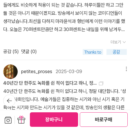
들에게도 비슷하게 적용이 되는 것 같습니다. 하루이틀만 하고 그만
둘 것은 아니기 때문이겠지요. 방송에서 보이지 않는 코미디언들이
생각났습니다.최선을 다하지 마라윤석과 형빈에게 이런 이야기를 했
다. 오늘은 70퍼센트만큼만 하고 30퍼센트는 내일을 위해 남겨두라
고. 다들 오늘만 사는 것처럼 매순간 최선을 다하라고 말하지만, 한번
더보기
에 아이디어를 100퍼센트 쏟아붓지 말고 30퍼센트는 아껴뒀다가 다
공감 (
5
)
댓글 (0)
음에 써야 한다. 매번 가진 것을 전부 소진해 버리면 오래 가기 어렵
다. 그래도, 남들에게는 최선을 다하는 것처럼 보여야 한다. 최선을 다
하지 말라는 소리를 탱자 탱자 게으름뱅이가 되라는 것으로 착각하면
petites_proses
2025-03-09
메뉴
큰일이다. 지금 무언가에 100퍼센트를 쏟고 있는가? 잠시 멈춰보라.
40년간 단 한주도 녹화를 쉰 적이 없다고 하니, 정...
70퍼센트로도 충분할지 모른다. 나머지 30퍼센트를 비축해둬야 번
40년간 단 한주도 녹화를 쉰 적이 없다고 하니, 정말 대단합니다. ‘성
아웃을 피할 수 있다. 잘 모르는 것은 만약을 위해 아껴두는 것, 그것
뒤로가
실’한 사회인입니다. 예술가들은 집중하는 시기와 아닌 시기 혹은 기
기
이 사회인의 지혜다.
획하는 시기와 만드는 시기가 있을 것 같은데, 방송인의 생활은 다른
가 봅니다. 책에 나온 내용으로 보자면 자기 관리가 철저하고 성실한
보관함담기
선물하기
장바구니
바로구매
분입니다.