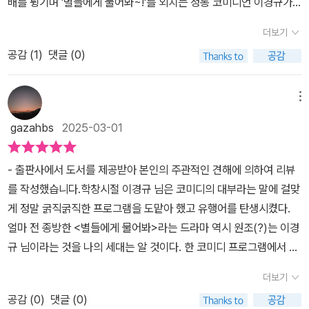
배를 튕기며 '별들에게 물어봐~!'를 외치는 정통 코미디언 이경규가
씨도 그런 것 같다. 이 책 속에 오래된 친구와 삼겹살을 구워 먹다가
고 일을 하면서 얼마나 많은 정신적 고통과 스트레스를 받았을까 생
0%를 남겨 두어야 하며 오늘 100% 모두 쏟아내면 내일 할 일이 없
람, 마지막까지 남아 이야기를 들려줄 수 있는 사람, 그가 진정한 승자
떠오르지 않을까?지금이야 TV를 틀면 곳곳에 인기 많은 유튜버들이
친구가 뇌출혈을 일으켜서 병원으로 달려간 일화가 나오는데, 급박했
각하니 마음이 좋지 않았다. 하지만 배우가 되기 위해 과감히 서울로
더보기
어지기에 이것이 길게 오래가는 전략이며 사회생활의 진리인 듯하다.
다. 아직까지 살아남은 내가 하는 말이니 틀림없다.뭔가 신빙성있는
대거 방송 출연을 하면서 정통 코미디언들의 자리가 많이 줄어들고
던 순간을 다룬 이 에피소드에서도 웃음을 뽑아내는 경규 옹. ' 참고로
올라오고 개그맨 시험을 치루고 한참 전성기일때 일본으로 공부하러
최근 은퇴 전국 투어 콘서트를 한 나훈아 씨가 부산 초량초등학교 선
말이다? 거봐! 이 아저씨도 살아남아서 계속 일하고 있잖냐? 못할거
공감 (
1
)
댓글 (0)
있지만, MBC 공채 1기 개그맨으로 크고 작은 사건사고 없이 예능계
재권이는 내 앞니 두 개를 해주었다. 안동의 어느 치과에 가면 입구에
떠나는 모습을 볼때는 자신이 하고픈 일을 포기하거나 미루지 않고
배라고 하며 부산 사나이로 유명하다.​서울에서 고학 시절 할머니가
같지? 해봐! 해보면 또 되게되어있어. 라는 듯한 이야기가 귓가에 맴
최고참 대부로 자리 잡고 후배들에게 많은 귀감을 받고 있는 이경규
내 수술 전후 사진이 붙어 있다. 생명의 은인을 홍보에 이용해먹다니.
도전하며 어떻게든 해내려는 모습이 멋지게 보이기도 했다. 그는 직
끓여주신 닭곰탕이 시간이 지나 꼬꼬면으로 재 탄생한다. 할머니가
돌게 된다. 급히 내달리기보단 내 페이스에 맞춰서 계속 가려는 목표.
는 자타 공인 최고의 개그맨이 아닐까 하는 생각이 든다.버럭 개그의
역시 배신자들은 가까이에 살고 있다.' 롱런하는 개그맨, 히트작 제조
메뉴
업적인 면에 있어서도 전문가다웠다. 무슨 일을 했어도 그는 아마 그
손자를 기다리며 밤새 끓였던 닭곰탕 맛을 재현하지 못하여 아쉽다고
조급함? 다급함? 조바심을 버리고 일단 내딛어보고 생각하자는 듯이
원조이자 누구나 생각은 하지만 시도하지 않은 것들에 대해 도전하고
기, 영화 제작자, 그리고 개버지 ( 강아지 아버지 ) 내가 이경규 씨에
랬을거 같다. 최선을 다하고 매 순간 배우고 깨닫고 생각하고 노력했
gazahbs
2025-03-01
했다. 그리고 부산에 계시는 어머니가 보내주신 콩잎 반찬, 이거 경상
말하는 인생선배, 아빠 친구가 툭툭 던지는 리얼한 후기. 구설수도 없
재미는 물론 사회에 모범이 되는 방송도 많이 하지만 사실 방송에서
게 붙이고 싶은 수식어는 정말 많다. 이 모두가 그의 재능에서 비롯되
다. 오랜 시간을 그렇게 해내기도 참 쉽지 않을 거 같은데 그는 박수칠
도에만 해 먹는 반찬 음식이며 마른 콩 잎에 거의 양념 맛으로 먹는 나
고, 사회생활이든 가정생활이든 입 댈 일 없기위해서 우리집에서 아
만 비치는 모습만으로는 그가 어떤 사람인지 알 수 없었는데, 그의 첫
었기도 했지만 그의 인간성과 성실성도 한몫을 했다는 걸 이 책을 통
때 떠나지 않겠다, 한 사람도 박수치지 않을때까지 웃기겠다고 말하
- 출판사에서 도서를 제공받아 본인의 주관적인 견해에 의하여 리뷰
뭇잎 같은 모양을 하고 있다.​반려견 이야기도 나온다. 가족을 위해 하
빠와 딱 소주 각 1병씩만 먹고 집으로 털레털레 걸어가려 하는 아빠친
에세이인 <삶이라는 완벽한 농담>을 통해 그의 진솔한 이야기 속 삶
해서 알게 되었다. 그뿐만 아니라 그는 후배들에게 존경받고 스태프
는 모습에서 자신의 일에 대한 열정을 보이기도 했다. 책을 읽으며 점
를 작성했습니다.학창시절 이경규 님은 코미디의 대부라는 말에 걸맞
루 종일 떨어져 있다 집에 오면 방문도 열지 않고 있지만 개는 반갑다
구같은 사람의 사람좋은 웃음이 눈 앞에 그려진다. 소주 심부름 갔다
에 대한 자세를 들여다보기로 하자.기발한 방법들로 수많은 연예인들
들이 같이 일하고 싶은 그런 사람이라는 것도 알 수 있었다. 그 어떤
점 그에 대한 생각이 많이 달라졌다. 남을 즐겁게 해주니 깐깐하지 않
게 정말 굵직굵직한 프로그램을 도맡아 했고 유행어를 탄생시켰다.
고 뛰며 꼬리를 흔들어 대니 가족 보다 더 친근감이 오는 것은 사실이
가 의도치않게 인생 조언 찐하게 듣고오며 용돈 얻어가는 기분? 뭔지
을 감쪽같이 속이는 <몰래카메라>, 지금은 당연한 것이지만 예전엔
수식어보다 '진솔한 사람'이라는 수식어가 더 어울리는 누군가의 이야
고 편하고 그저 좋은 사람일거라고 생각했는데 나의 오만한 편견이었
얼마 전 종방한 <별들에게 물어봐>라는 드라마 역시 원조(?)는 이경
다. 그래서 요즘 모두 아이를 낳지 않고 개를 키우는 것 같다.동성고등
알지?📖유종의 미는 없다_ '많은 분들이 이야기합니다. 박수칠 때 떠
잘 지켜지지 않았던 정지선을 지키기를 널리 알린 교통안전지킴이 <
기 <삶이라는 완벽한 농담>​​​​* 출판사에서 받은 책을 읽고 주관적으로
다. 무진장 애쓰고 노력하고 시도하는 사람. 그는 그런 사람이었다. 꼰
규 님이라는 것을 나의 세대는 알 것이다. 한 코미디 프로그램에서 선
학교를 나닐 때 친구는 열심히 공부한 덕에 메가스터디회장이 되고
나라. 박수칠 때 왜 떠납니까? 한 사람이라도 박수를 안 칠때까지, 그
양심냉장고>, 월드컵 시즌이면 꼭 나왔던 축구에 진심인 <이경규가
리뷰하였습니다.​
대 세대(?)이기는 하지만 꽉 막히진 않았다. 자신을 다스리는데는 엄
보였던 코너이자 그대로 유행어가 되었던 말인데 처음 드라마가 나올
자주 학교의 담을 넘은 저자는 담을 넘은 것을 회개하기 위해 양심냉
때까지 활동하겠습니다.'거기에 이어지는 아저씨의 진심. 회사에서 말
간다>, 낚시라는 호불호가 갈리는 소재에 인생을 담은 <도시 어부>
더보기
했지만 쓸데없이 남을 힘들게 하거나 곤란하게 하지는 않았다. 얼마
때부터 나는 드라마의 인기 출연진보다 이경규 님이 했던 이 유행어
장고를 찾은 것 같다. 꼰대지만 후배가 해 주길 바라지 않고 손수 꼬꼬
하는 명예퇴직에 대한 그 연령의 어른이 하는 진짜 속내가 여기서 보
까지..그의 이름을 걸고 내세워 대박이 난 프로그램이 셀 수 없이 많이
나 삶을 치열하게 매순간 최선을 다해 살아왔으면 그렇게 될 수 있을
공감 (
0
)
댓글 (0)
의 억양하고 그 특유의 표정이 떠올랐던게 사실이다. 그 정도로 나에
면도 끓여서 후배에게 대접을 하는 수평적인 인성이 팬들이 좋아한
였다. 퇴직에 무슨 명예가 있나? 그냥 '퇴직'일 뿐이지. '명예'라는 말