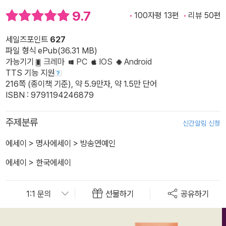
9.7
100자평 13편
리뷰 50편
세일즈포인트
627
파일 형식 ePub(36.31 MB)
가능기기
크레마
PC
IOS
Android
TTS 기능 지원
216쪽 (종이책 기준), 약 5.9만자, 약 1.5만 단어
ISBN : 9791194246879
주제분류
신간알림 신청
에세이
>
명사에세이
>
방송연예인
에세이
>
한국에세이
선물하기
공유하기