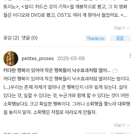
영향력 있는 영감을 주기 때문이다. 희극인의삶이란 언제나 어떤 상
토리노>, <설리: 허드슨 강의 기적>을 개봉작으로 봤고, 그 외 영화
황에 웃음이 준비되어 사람들에게 그 감정을 전해주는 사람일까. 아
들은 비디오와 DVD로 봤고, OST도 여러 개 찾아서 들었어요. <버
니면 그 안에서도자신만의 소명을 담아 자신의 모습을 보여주며 감동
드>, <미드나잇 인 더 가든 오브 굿 앤 이블>과 카네기홀에서 있었던
을 주는 사람일까. 웃음과 희열, 감동의 이해에 차이는 있겠지만 그가
더보기
재즈 공연 DVD도 좋았습니다. 배우로 나왔던 영화들도 좋구요. 그리
여전히 대부라 불리는 것은 권력과 같은 영향력의 행사가 아닐 것이
공감 (
2
)
댓글 (0)
고 지금도 신작 개봉작을 기다리고 있습니다.
다. 많은 후배 희극인에게 진정성 있고 매사에 프로페셔널한 그의 직
업윤리가 보여줘서 아닐까 생각해 본다.
petites_proses
2025-03-09
메뉴
커다란 행복이 있어야 작은 행복들이 낙수효과처럼 떨어...
커다란 행복이 있어야 작은 행복들이 낙수효과처럼 떨어지는 법이다.
(...)우리는 존재 자체가 얼마나 큰 행복인지 너무 쉽게 잊는다. 살아
있다는 것, 일할 수 있다는 것, 누군가와 함께 할 수 있다는 것이 어떤
소확행보다도 크고 확실한 행복이다. 그러니 소확행을 쫓느라 대확행
을 놓치지 말자. 소확행은 저절로 따라오게 만들자.
더보기