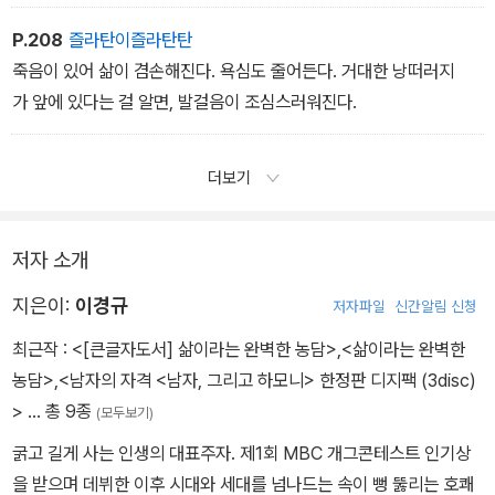
P.208
즐라탄이즐라탄탄
죽음이 있어 삶이 겸손해진다. 욕심도 줄어든다. 거대한 낭떠러지
가 앞에 있다는 걸 알면, 발걸음이 조심스러워진다.
더보기
저자 소개
지은이:
이경규
저자파일
신간알림 신청
최근작 :
<[큰글자도서] 삶이라는 완벽한 농담>
,
<삶이라는 완벽한
농담>
,
<남자의 자격 <남자, 그리고 하모니> 한정판 디지팩 (3disc)
>
… 총 9종
(모두보기)
굵고 길게 사는 인생의 대표주자. 제1회 MBC 개그콘테스트 인기상
을 받으며 데뷔한 이후 시대와 세대를 넘나드는 속이 뻥 뚫리는 호쾌