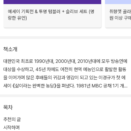
에세이 기획전 & 투명 텀블러 + 슬리브 세트 (명
취향껏 골라
랑한 유언)
원 이상 구
책소개
대한민국 최초로 1990년대, 2000년대, 2010년대에 모두 방송연예
대상을 수상하고, 45년 차에도 여전히 현역 예능인으로 활발한 활동
을 이어가며 많은 후배들의 귀감과 영감이 되고 있는 이경규가 첫 에
세이 《삶이라는 완벽한 농담》을 펴냈다. 1981년 MBC 공채 1기 개
그맨으로 데뷔한 이래로 나이가 들어도 끊임없이 탐구하고 발전해온
저자가 인생에 대한 애정과 책임감으로 무장한 채 온몸으로 뛰어들어
목차
배우고 감각했던 삶과 일, 꿈을 대하는 눈부신 이야기를 한 권의 책에
오롯이 담았다.
추천의 글
시작하며