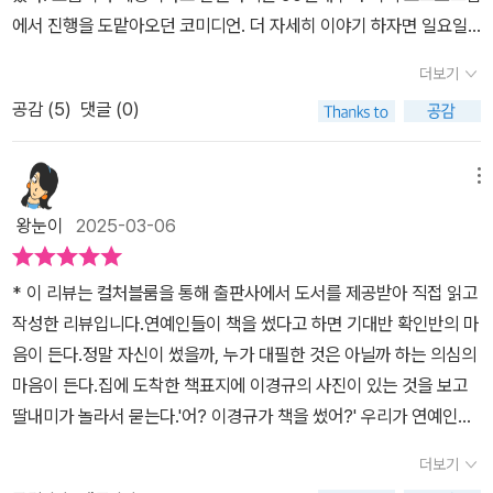
또 달리 보이는 면모가 있었다.박수 칠 때 떠나지말고, 계속해서 도전
에서 진행을 도맡아오던 코미디언. 더 자세히 이야기 하자면 일요일
하고 나아가는 그가 되기를 그의 업을 응원하고 2026년 극장에서 또
밤 개그프로그램보다 주말 저녁 밥먹으면서 보는 티비에서 항상 진행
그의 꿈을 응원하는 날이 나에게 허락되기를 이 글은 출판사로부터
더보기
을 맡아하던 말 잘하는 아저씨. 그렇게 어린아이가 보던 사각 브라운
책을 제공받아 주관적으로 작성하였습니다.좋은 기회 주셔서 감사드
공감 (
5
)
댓글 (0)
관의 아저씨는 태블릿 안으로 자리를 옮겨가며 지금도 꾸준히 방송을
립니다.
이어오며 청취자&시청자들과 꾸준히 소통하는 노력형으로 흐름을 따
라가고 있다. 그런 사람이 내는 에세이. 그간 당신의 삶 이야기를 책으
메뉴
로 내더라도 몇권이나 냈을법한 긴 방송인으로서의 시간. 45년차에
왕눈이
2025-03-06
도 여전히 현역으로 있는 정년을 외면하고 사는 사람. 그래서 궁금했
다. 아빠의 나이대의 어른은 어떻게 삶을 이어가고, 변해가는 세상에
* 이 리뷰는 컬처블룸을 통해 출판사에서 도서를 제공받아 직접 읽고
서 어떻게 자신의 몫을 끌어 올 수 있는지. 그리고 어떤 이유가 있기에
작성한 리뷰입니다.연예인들이 책을 썼다고 하면 기대반 확인반의 마
그렇게 진득한 사명감을 오래 유지 할 수 있는지를 찾아보려한다.'잘
음이 든다.정말 자신이 썼을까, 누가 대필한 것은 아닐까 하는 의심의
해서 오래 하는 게 아니라 오래 하는 사람이 잘하는 것이다.'라는 말로
마음이 든다.집에 도착한 책표지에 이경규의 사진이 있는 것을 보고
배울점이 있는 사람이라면 선후배를 막론하고 수평적인 자세, 업에
딸내미가 놀라서 묻는다.'어? 이경규가 책을 썼어?' 우리가 연예인을
대한 사명감, 새로운 도전에 주저하지 않는 용기가 그를 여기로 데려
부를 때 굳이 '씨'자는 붙이지 않으니 이해하시길.​아마 나와 비슷한 나
왔다고 했다. 노력하는 자가 즐기는 자를 이길 수 없다고 믿으며, 그
더보기
이일걸? 하고 앞장을 들쳐보니 몇 년도 생이라는 글은 없다.고럼 검
존재자 자신이라는 당당한 이유를 보여주는 인생 서사의 한 권. 한 주