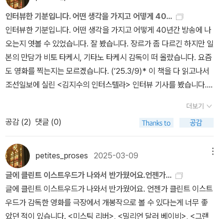
보였지만 그의 방송인태도는 많은 것을 말하는 듯 하다. 삶의 방향성,
모델이다.” 이 책은 노력하는 자가 즐기는 자를 이길 수 있다고 믿고,
우리도 어떻게 많은 의미를 부여하고 인식 하느냐에 따라 인생도 삶
인터뷰한 기분입니다. 어떤 생각을 가지고 어떻게 40...
이를 존재 자체로 증명하는 이경규만의 진솔한 인생 서사를 담았다.
도 달라지며 그 가치 또한 달라진다고 말이다. ‘그래도마지막 광대인
인터뷰한 기분입니다. 어떤 생각을 가지고 어떻게 40년간 방송에 나
《삶이라는 완벽한 농담》에서 저자는 단 한 주도 쉬지 않고 전국팔도
나는 간다. 내가 좋아하는 것을 찾아, 새로운포맷을 만들어내면서 웃
오는지 엿볼 수 있었습니다. 잘 봤습니다. 장르가 좀 다르긴 하지만 일
를 넘어 전 세계를 숨 가쁘게 돌아다니던 시간들을 톺아보며 앞으로
음의 형태는 바뀌어도 웃음을 찾는 여정은 계속될 것이다.’ (p.30) 그
본의 만담가 비토 타케시, 기타노 타케시 감독이 떠 올랐습니다. 요즘
도 굵고 길게 이어갈 인생살이에 대한 포부 등을 허심탄회하게 담아
런페르소나와 보여주려는 강인함은 그에게 독으로 다가왔던 것 일까.
도 영화를 찍는지는 모르겠습니다. (’25.3/9)* 이 책을 다 읽고나서
낸다. 서른 여덟의 늦깍이 유학생 시절 이야기와 인간에게 남은 마지
건강의 악화와 같은 공황장애, 부담감, 멘탈의 공허함으로 드러났다
조선일보에 실린 <김지수의 인터스텔라> 인터뷰 기사를 봤습니다.
막 수렵 낚시 이야기, 할머니의 닭곰탕 이야기 등 그동안 방송과 인생
고 한다. 많은 수식어가 붙는 그의 인생이었지만 그는 최선을 다했다.
기타노 타케시가 언급되어 재밌었어요. (‘25.3/11)
이야기에 독자에게 웃음도 주고 때로는 코끝 찡하게 마음을 울리기도
더보기
그러나농담 같으며 웃음을 보여주려 했던 그의 인생을 더욱 깊이 없
했습니다. 그의 44년 개그맨 인생 삶이라는 파도 위에서 코미디로 유
공감 (
2
)
댓글 (0)
는 인생으로 만들어 가는 듯 했기 때문이다. 그러나시간이 지나 가벼
영하는 첫 번째 에세이가 감동적으로 다가옵니다.
워 보였던 지나온 길에 대한 진중한 되돌아 보았다고 한다. 삶에 대해
충실하고 자신의할 수 있는 최선이었으며 자신의 본질과 존재의 이유
petites_proses
2025-03-09
메뉴
를 알 수 있게 해주었기에 인생의 행복을 알 수 있게 되었다고 한
글에 클린트 이스트우드가 나와서 반가웠어요.언젠가...
다. 사람들은이경규가 예능으로 세상을 바꿨다 하지만 예능은 이경규
글에 클린트 이스트우드가 나와서 반가웠어요. 언젠가 클린트 이스트
를 바꾸었다. 여러 실패와 웃음을 주기 위한 그의행동은 자신의 삶에
우드가 감독한 영화를 극장에서 개봉작으로 볼 수 있다는게 너무 좋
대한 목표와 확고한 기준을 세워 삶의 후회를 주었고 많은 이들에게
았던 적이 있습니다. <미스틱 리버>, <밀리언 달러 베이비>, <그랜