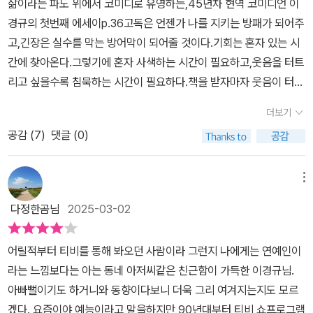
삶이라는 파도 위에서 코미디로 유영하는,45년차 현역 코미디언 이
경규의 첫번째 에세이p.36고독은 언젠가 나를 지키는 방패가 되어주
고,긴장은 실수를 막는 방어막이 되어줄 것이다.기회는 혼자 있는 시
간에 찾아온다.그렇기에 혼자 사색하는 시간이 필요하고,웃음을 터트
리고 싶을수록 침묵하는 시간이 필요하다.책을 받자마자 웃음이 터져
나왔다.책에 경규님의 포토카드가 ㅎㅎ 뒷면엔 '안뇽 경규예요' 음성
더보기
지원 되는 듯한 멘트에해맑게 웃고 계신 포토카드에 절로 미소가 지
공감 (
7
)
댓글 (0)
어졌다. 20년 일밤을 지켜오며 만든수많은 예능들 몰래카메라, 양심
냉장고, 이경규가 간다 등등 그 외에도 여러 대표작들 +개인적으로
무한도전에서 예능총회 진짜 너무너무너무 재밌게 봐서 지금도 종종
메뉴
유툽으로 다시보는데 이런 예능 하나 런칭하셨으면 !! #영원하라이경
다정한곰님
2025-03-02
규 #예능대부한 치의 실수도 용납하지 않는 방송계에서 45년차 방
송인은 어떻게 굵고 길게 살아남았을까 그의 이야기가 궁금했는데 직
어릴적부터 티비를 통해 봐오던 사람이라 그런지 나에게는 연예인이
업인 코미디언 꿈인 영화감독 취미인 낚시 그리고 반려견과 가족 등
라는 느낌보다는 아는 동네 아저씨같은 친근함이 가득한 이경규님.
등 진솔한 이야기를 들을 수 있어서 좋았고 늘 웃음만을 선사하며 본
아빠뻘이기도 하거니와 동향이다보니 더욱 그리 여겨지는지도 모르
인을 한 없이 가벼이 하지만 책에서 그의 묵직한 신념을 볼 수 있어서
겠다. 요즘이야 예능이라고 말을하지만 90년대부터 티비 쇼프로그램