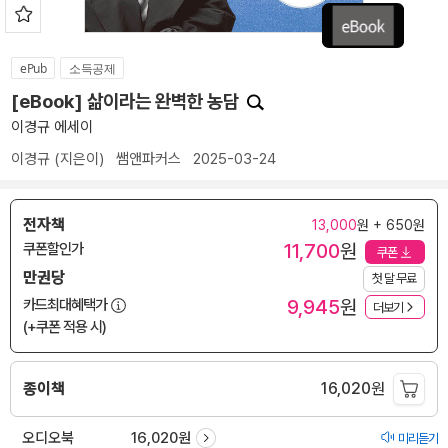
ePub
소득공제
[eBook] 삶이라는 완벽한 농담
이경규 에세이
이경규
(지은이)
쌤앤파커스
2025-03-24
전자책
13,000
원 + 650원
11,700
원
쿠폰할인가
쿠폰
만권당
첫 달 무료
9,945
원
카드최대혜택가
더보기
(+쿠폰 적용 시)
종이책
16,020
원
오디오북
16,020원
미리듣기