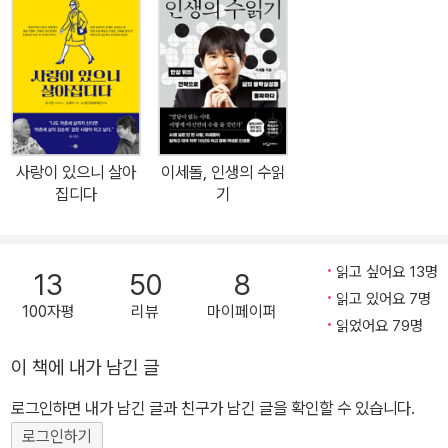
생각이 없던 저자는 허를 찌르는 희대의 수상소감으로 전 국민에게
다시 한 번 파장을 일으키겠다는 다짐을 내보였다. 대한민국 대표 ‘예
능 대부’이자 여전히 현역에서 활동하는 최장수 코미디언, 나이가 들
어도 멈추지 않고 새로운 일에 거듭 도전하는 원동력은 도대체 어디
에서 나오는 것일까? 수십 개의 간판 프로그램을 남겼지만 동시에 셀
수 없이 많은 실패도 만난 그다. 야심 차게 시작한 프로그램이 아무 언
사랑이 있으니 살아
이세돌, 인생의 수읽
질도 없이 폐지된 적도 있었고, 전 재산을 쏟아부었던 영화는 사람들
집디다
기
에게 조롱을 받으며 막을 내리기도 했다. 하지만 저자는 오히려 그때
의 좌절과 시련이 오늘의 이경규를 만든 밑거름이었다고 말한다. 고
통의 나날들이 이 다음의 방향성을 설계하고 골몰하는 시간을 만들어
읽고 싶어요 13명
13
50
8
주었기에 돌이켜보면 실패도 재미있었다고, 후회하는 것보다 천배 만
읽고 있어요 7명
100자평
리뷰
마이페이퍼
배 낫다고 자신 있게 대답한다. 후회는 고민만 하다가 결국 포기했을
읽었어요 79명
때 더욱 크게 남는 법이다. 저자는 우리가 어디에 초점을 맞추고, 어디
이 책에 내가 남긴 글
에 의미부여를 하느냐에 따라 삶의 색깔도 달라진다는 점을 자신이
로그인하면 내가 남긴 글과 친구가 남긴 글을 확인할 수 있습니다.
직접 경험한 이야기들을 통해 생생하게 보여준다. “어떤 실패도 영원
한 실패는 아니다. 여러 실패의 문을 열었다가 닫아봐야 내가 기다려
로그인하기