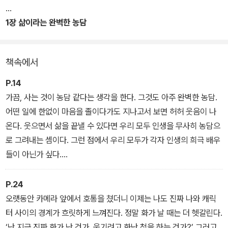
“잘해서 오래 하는 게 아니라 오래 하는 사람이 잘하는 것이다.” 저자
가 데뷔 이래로 지금까지 단단히 자리를 지킬 수 있었던 건 선후배를
1장 삶이라는 완벽한 농담
가리지 않고 배울 점은 배우는 수평적인 자세, 한번 시작한 녹화는 심
근경색이 와도 견디며 끝까지 마치고야 마는 업에 대한 사명감, 그리
책속에서
고 새로운 도전 앞에서 망설이지 않은 용기 덕분이다. 방송국에서 시
작하여 OTT, 유튜브를 섭렵하고, 예능계와 영화계를 종횡무진 넘나
P.14
들며 한국 대중문화사를 뒤흔든 저자의 다양한 에피소드들에서, 언제
가끔, 사는 것이 농담 같다는 생각을 한다. 그것도 아주 완벽한 농담.
어디서든 고여 있길 거부하고 세상의 변화를 주시하며 민첩하고 유연
어떤 일에 한없이 마음을 졸이다가도 지나고서 보면 허허 웃음이 나
하게 움직여온 이경규만의 생존방식을 마주할 수 있다.
온다. 웃으면서 삶을 끝낼 수 있다면 우리 모두 인생을 무사히 농담으
로 그려내는 셈이다. 그런 점에서 우리 모두가 각자 인생의 희극 배우
“나는 나의 롤모델이다.” 이 책은 노력하는 자가 즐기는 자를 이길 수
들이 아닌가 싶다.
있다고 믿고, 이를 존재 자체로 증명하는 이경규만의 진솔한 인생 서
- ‘시작하며’ 중에서
사를 담았다. 《삶이라는 완벽한 농담》에서 저자는 단 한 주도 쉬지 않
P.24
고 전국팔도를 넘어 전 세계를 숨 가쁘게 돌아다니던 시간들을 톺아
오랫동안 카메라 앞에서 호통을 쳤더니 이제는 나도 진짜 나와 캐릭
보며 앞으로도 굵고 길게 이어갈 인생살이에 대한 포부 등을 허심탄
터 사이의 경계가 흐릿하게 느껴진다. 정말 화가 날 때는 더 헷갈린다.
회하게 담아낸다. 심각해질 법하면 피식 웃게 만들고, 진한 알코올 향
‘난 지금 진짜 화가 난 건가, 웃기려고 화난 척을 하는 건가?’ 그러고