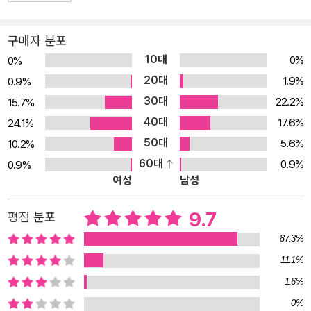
온 문을 만났을 때 그 안으로 과감하게 발을 내딛을 수 있다.” _본문
중에서 MC, 코미디언, 방송인, 영화감독, 아빠이자 남편…. 그의 이름
구매자 분포
앞에 붙는 수많은 수식어는 저자가 끊임없는 도전을 하고 분투하며
10대
0%
0%
매 순간 최선을 다해 살아왔다는 증거다. 반복, 책임감, 성실. 삶의 본
20대
1.9%
0.9%
질 세 가지를 인생의 모토로 삼고 있는 저자는 일본 유학 시절을 제외
30대
22.2%
15.7%
하고는 단 한 주도 방송에 결석한 적이 없다. 누구 하나 전학 가면 다
40대
17.6%
24.1%
른 하나가 전학 온다고, 자리를 비우면 그새 누군가 자리를 반드시 차
50대
5.6%
10.2%
지한다는 생각으로 업을 대하는 진지한 모습을 가감 없이 보여준다.
60대
0.9%
0.9%
남들 눈에 쉬워 보이면 그 사람이 바로 진정한 고수라는 말처럼, 베테
여성
남성
랑으로서 노련한 모습 이면에는 보이지 않는 곳에서 발 빠르게 움직
이는 숨은 노력이 있다. 그의 이야기를 들으면 일과 삶 앞에서 반드시
9.7
평점 분포
짚고 가야 할 본질의 중요성을 새삼 깨닫게 된다. 인생을 살아가다 보
87.3%
면 듣기 좋은 꿀 같은 달콤한 말보다 냉수 한잔을 마신 듯 정신을 번쩍
11.1%
들게 하는 냉철한 말이 내 삶을 더 나아지게 만든다는 걸 알 수 있다.
1.6%
삶에 도움이 되는 적확한 말을 해주는 어른이 점점 사라지는 세상에
서 《삶이라는 완벽한 농담》은 산전수전 다 겪으며 인생 노하우를 차
0%