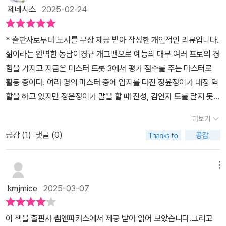
삶이라는 완벽한 농담>은 '이경규'라는 인간을 있는 그대로 잘 보여줬
다니 걱정스럽기도 하다.그래도 식이조절로 당뇨를 이기고 있다니 얼
제네시스
2025-02-24
배운 전문가들이니까. 하지만 진짜 전하고픈 의도는 진행를 통해 들
다. 우선 이 분은 '소년의 마음'을 가지고 있다. 어릴 때부터 꿈꾸던 영
마나 기특(?)한지 모르겠다. 흠 의지가 대단하구나.​박수 칠 때 왜 떠
었을 때 더 확실하게 다가오기에 계속 묻고 또 묻는게 아닐까. 📖긴장
화 제작자로 훌륭하게 변신한다. 107쪽 '소년과 운명의 극장 삼거
나냐고 으르렁 거리는 모습을 상상하니 얼마나 멋진지.'한 사람의 죽
* 출판사로부터 도서를 무상 제공 받아 작성한 개인적인 리뷰입니다.​
과 고독 사이에서_ 그래서 나는 오늘도 조용히 혼자가 되는 연습을 한
리'라는 제목의 글에서는 영화를 보다 잠든 소년 이경규를 찾으러 극
음에는 우주만한 울림이 있다...서로를 위해 존재하다가 조용히 사라
삶이라는 완벽한 농담​이경규 개그맨으로 예능의 대부 여러 프로의 경
다. 나이가 들수록 혼자 있는 시간은 더 늘어날 것이다. 나는 그 시간
장에 오는 어머니 이야기가 나온다. 124쪽 '복수는 누구의 것인
지는 것,그게 삶이고 가치다'라는 말에 얼마나 공감이 되던지.100세
험을 가지고 지금은 미스터 트롯 3에서 평가 점수를 주는 마스터로
을 끝내주게 잘 보내고 싶다. 40여 년의 무대가 가르쳐준 생존의 방
가?'에서는 그가 최초로 만든 무술영화 '복수혈전'과 관계된 에피소드
시대라고 하니 육십 중반정도의 나이라고 해도 살 날 보다 갈 날이 더
활동 중이다. 여러 명의 마스터 중에 입지를 다진 장윤정이가 대장 역
식이다.어떤 이에게는 대기시간에 긴장을 풀기 위해 사담을 나누기도
가 등장한다. 본인은 아주 진지한 마음으로 만들었지만 관객들의 반
가까운게 사실이다. 그러다보니 삶과, 특히 죽음에 대한 생각을 많이
할을 하고 있지만 장윤정이가 말을 할 때 진성, 김연자 토를 달지 못하
할 테고, 이 분야의 사람들을 만날 수 있는 기회이니 친목을 도모하는
응은 가볍지 그지없다. 하지만 이후로도 '복면달호'나 '전국노래자
하게 된다.그래도 '이경규 처럼' 살았다면 잘 살았다 싶다.그저 웃기는
지만 대부 이경규는 토를 달며 반박을 한다. 그만큼 지위가 높다고 표
목적으로 더욱 큰 에너지를 쏟기도 할 것이다. 그리고 모자란 에너지
랑'같은 영화를 계속 만들면서 제작자로의 꿈을 지켜간다. 순수한 마
더보기
사람중에서도 머리가 좋고, 잘 욱하는 사람 정도에서 삶의 깊은 무게
현을 하고 싶다.​신조를 보면 '잘 해서 오래 하는 게 아니라 오래 하는
를 끌어모으기 위해 자신만의 테두리를 치고 침묵을 하거나 고요한
음으로 품은 꿈을 버리지 않고 끝까지 추구하는 면이 아주 멋있다고
를 아는 잘 살아온 사람으로 다시 각인하게 된다.​연예인들의 삶은 일
공감 (
1
)
댓글 (0)
사람이 잘하는 것이다.'라는 명언을 남기고 고참 선배라고 해서 나대
휴식 속에서 안정을 찾기도 하겠지. 성향의 차이 인 것은 맞다. 이건
생각한다.​그리고 생각보다 매우 책임감 있고 성실한 분이라는 것도
반 대중에게 커다란 영향을 미친다.결혼을 하네, 이혼을 하네, 자살을
지 않고 항상 수평적인 자세를 취해서 사랑을 많이 받고 있다. 그리고
어느 장소에 있든 다양한 사람들이 하는 대기 방법과 준비의 과정이
알 수 있었다. 44쪽 '대기실의 침묵'이라는 에피소드에서 방송국 대
했네, 별세를 했네....대중들의 우상이기에 어쩔 수 없이 관심이 가고
이소룡의 영화 정무문을 모티브 한 복수혈전과 복면달호, 전국노래자
니 확실한 답은 없다. 자신만의 페이스를 잘 옮겨놓기 위한 하나의 방
메뉴
기실에서 너무 조용히 있는 이경규 씨가 냉정하다거나 차갑다는 말이
마음이 덧대진다. 최근 몇 몇 연예인들이 세상을 떠난 소식에 우울해
랑 3편을 만들었으며 내년에도 실존 인물 이야기 한편의 영화를 낼
식이니 어떤 이의 강요나 보여지는 것들에 의식해서 휘둘려지지 않길
흘러나왔지만 사실 본인은 좀 더 완성도 있는 방송을 만들기 위해 집
kmjmice
2025-03-07
졌다.제발 나와 같은 시간을 살았던 연예인들이 나보다 먼저 세상을
것이라고 한다.​이경규의 몰래카메라는 먼저 정치인을 소재로 하려고
바란다. 이건 방송인이든 비 방송인의 사회생활에서든 다 똑같은 제
중할 시간이 필요했던 것. 자신의 에너지를 오롯이 방송에 쓰려는 자
떠나는 일이 없었으면 한다.그러니 현미밥 먹고 술도 줄이고 그렇게
하였으나 부담감 증가로 양심냉장고로 방향을 틀어 양심 불량은 부패
숨 고르기 방법 중 하나이니 말이다. 📖바꿀 수 없는 책임들_ 어떤 사
세가 느껴졌다. 62쪽 ' 일본 유학 1년을 빼고는 40여 년간 단 한 주도
이 책을 출판사 쌤앤파커스에서 제공 받아 읽어 보았습니다.그리고
만들고 싶은 영화에 열중하면서 오래살아가길.
한다는 것을 강조하여 전국적으로 인기를 누렸다. 그 외 프로는 남자
람들은 예능으로 세상을 바꿨다고 말한다. 하지만 사실은 그 반대다.