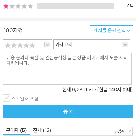
곡차곡 적립해온 잔뼈 굵은 어른의 이야기가 절실하게 필요할 때 항
0%
상 꺼내 읽을 수 있는 책이다. 넘어져도 다시 일어나는 천생 코미디언
이경규의 슬랩스틱 인생 에세이 1장 ‘삶이라는 완벽한 농담’에서는 어
100자평
게시물 운영 원칙
떤 일에 한없이 마음을 졸이다가도 허허 웃음이 나오는 농담 같은 인
생을 살아가고 있는 ‘인간 이경규’가 얻은 것도 많고, 잃은 것도 많았
카테고리
던 자신의 인생을 돌아보며 지나온 길에서 얻은 깨달음에 대해 이야
기한다. 2장 ‘박수칠 때 왜 떠납니까’에서는 긴 시간 동안 대한민국을
대표하는 예능인으로서 날카로운 감각을 잃지 않고 지금까지 살아남
을 수 있었던 이경규만의 생존방식을 전한다. 3장 ‘어쩔 수 없는 것들
이 나를 어쩔 수 없게 만든다’에서는 운명처럼 영화와 함께 자라난 소
현재
0
/280byte (한글 140자 이내)
년 이경규가 인생의 전환점마다 결정적인 역할을 해주었던 사랑할 수
밖에 없는 영화를 이야기하며, 꿈꾸는 삶의 눈부신 아름다움을 여실
스포일러 포함
히 전한다. 4장 ‘어쩌면 생겨나와 이 이야기 듣는가’에서는 오래도록
등록
나의 비빌 언덕이 되어줄 딸과 가족, 공황장애 속에서도 든든한 기둥
이 되어주는 반려동물에 대한 애틋한 사랑을 말한다. 5장 ‘굵고 길게
구매자 (5)
전체 (13)
사는 중입니다’에서는 노력하는 사람은 즐기는 사람을 이길 수 있다