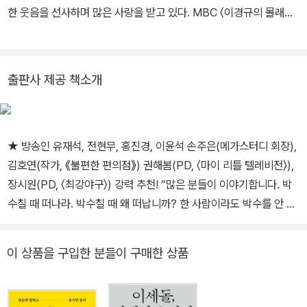
한 웃음을 선사하며 많은 사랑을 받고 있다. MBC 〈이경규의 몰래카
메라〉로 예능계의 한 획을 그었고, 〈이경규의 양심냉장고〉로 공익예
능이라는 새로운 트렌드를 만들어내며 대한민국 대표 MC로 단단히
자리매김했다. 이후 KBS 〈남자의 자격〉, SBS 〈힐링캠프〉, JTBC
출판사 제공 책소개
〈한끼줍쇼〉, 채널A 〈나만 믿고 따라와 도시어부〉 등 각 방송사의 간판
프로그램을 탄생시키며 현재진행형 예능인으로서의 입지를 공고히
다졌다. 사람들은 많은 후배들의 롤모델로 손꼽히는 그를 ‘예능 대
★ 방송인 유재석, 전현무, 홍진경, 이윤석 손주은(메가스터디 회장),
부’라고 부르지만, 스스로는 코미디언이라는 이름을 더 사랑한다. 코
김호연(작가, 《불편한 편의점》) 권해봄(PD, 〈마이 리틀 텔레비전〉),
미디는 일이고, 영화는 꿈이라고 말하며 영화를 열렬히 애정하는 순
장시원(PD, 〈최강야구〉) 강력 추천! “많은 분들이 이야기합니다. 박
수한 마음 하나로 〈복수혈전〉, 〈복면달호〉, 〈전국노래자랑〉 세 편의 영
수칠 때 떠나라. 박수칠 때 왜 떠납니까? 한 사람이라도 박수를 안 칠
화를 만들었다. 살아있는 한 영원히 일하고, 꿈꾸고 싶은 사람이다.
때까지, 그때까지 활동하겠습니다.” _2022 MBC 방송연예대상 공로
상 수상소감 중에서 2022년, MBC 방송연예대상에서 공로상에 이
이 상품을 구입한 분들이 구매한 상품
름이 호명되었을 때 이경규는 마음이 철렁했다고 한다. 40여 년간 지
켜본 바로는 대부분의 선배들이 이 상을 받고 방송계를 떠났기 때문
이다. 이는 즉 떠나라는 메시지였던 셈이다. 하지만 호락호락 물러날