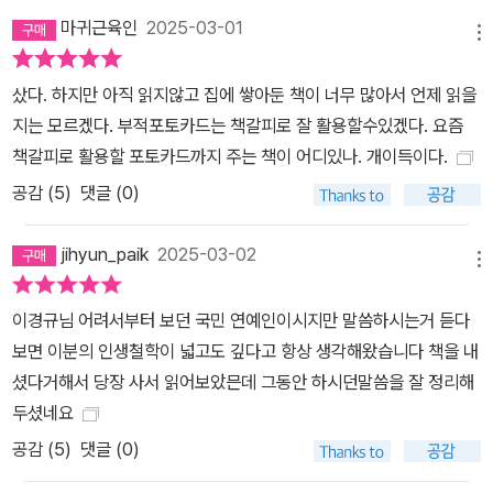
는 삶의 철학으로 과거에 안주하지 않고 미래로 나아가며 앞으로도
마귀근육인
2025-03-01
메뉴
끝까지 살아남겠다는 이경규의 강인한 다짐과 포부를 담았다. 하루가
멀다 하고 새로운 사건 사고가 터지며 위태위태한 혼란으로 가득한
샀다. 하지만 아직 읽지않고 집에 쌓아둔 책이 너무 많아서 언제 읽을
세상에서 근성과 감각으로 중무장한 어른의 이야기는 우리에게 용기
지는 모르겠다. 부적포토카드는 책갈피로 잘 활용할수있겠다. 요즘
를 전해준다. 또 꾸밈없이 솔직담백한 이경규의 생각을 따라 걷다 보
책갈피로 활용할 포토카드까지 주는 책이 어디있나. 개이득이다.
면 인생은 그저 웃어넘기는 수밖에 없는 거대한 무대이며, 우리 모두
공감 (
5
)
댓글 (0)
각자 삶의 희극 배우임을 마침내 깨닫게 될 것이다.
jihyun_paik
2025-03-02
메뉴
이경규님 어려서부터 보던 국민 연예인이시지만 말씀하시는거 듣다
보면 이분의 인생철학이 넓고도 깊다고 항상 생각해왔습니다 책을 내
셨다거해서 당장 사서 읽어보았믄데 그동안 하시던말씀을 잘 정리해
두셨네요
공감 (
5
)
댓글 (0)