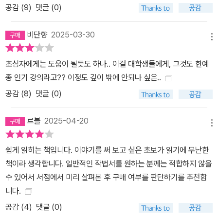
공감 (
9
)
댓글 (0)
되는 것이다. 이 드라마에는 엄마 외에도 예의 바른 가해자 남편, 조력
자가 되겠다고 나서는 남자 등 복수를 이어 가야 하는 독한 마음에 주
비단향
2025-03-30
저함을 더하는 방해 요소들이 곳곳에서 등장한다. 그럼에도 이런 것
메뉴
들에 휘둘리지 않고 나아갈 수 있는 이유는 ‘4줄’이 있기 때문이다. 방
해 요소와 맞서 싸우면서도 계속해서 해결해야 할 질문에 집중하려면
초심자에게는 도움이 될듯도 하나.. 이걸 대학생들에게, 그것도 한예
이 4줄을 벗어나선 안 된다. 이야기는 생각보다 상당히 수학적이다.
종 인기 강의라고?? 이정도 깊이 밖에 안되나 싶은..
얼핏 보면 말이 되고 얼핏 보면 설득도 되는 것 같지만, 돈과 시간을
공감 (
8
)
댓글 (0)
들여서 이야기를 즐기는 수요자들은 아무도 얼핏 보지 않는다. 어느
한구석이 삐끗하면 수요자들은 단번에 눈치를 채고 이야기를 걷어차
르블
2025-04-20
메뉴
고 빠져나온다. 정확한 이야기의 안배를 위해서 4줄로 선명히 구분하
고, 각 줄에 필요한 요소를 점검하는 것은 이야기를 구조화하는 데 꼭
쉽게 읽히는 책입니다. 이야기를 써 보고 싶은 초보가 읽기에 무난한
필요한 작업이다. 만약 글을 쓰다가 길을 잃었다면, 다시 이 4줄로 돌
책이라 생각합니다. 일반적인 작법서를 원하는 분께는 적합하지 않을
아와야 한다. 그래야 다른 길로 새지 않고 다시 목적지를 향해 바르고
수 있어서 서점에서 미리 살펴본 후 구매 여부를 판단하기를 추천합
빠르게 나아갈 수 있다. “열린 결말과 없는 결말은 다르다” 당신의 이
니다.
야기가 용두사미가 되지 않으려면 잘 가다가 마무리에서 무너지는 작
공감 (
4
)
댓글 (0)
품이 정말 많다. 끝에 다다라서야 앞서 이 모든 것이 꿈이었다며 지금