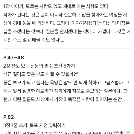
을 잘 쓰기 위한 방법이 아니라, 영화, 드라마, 웹툰, 웹소설 그 어느
1장 이야기, 모르는 사람도 없고 제대로 아는 사람도 없다
쪽으로도 변모할 수 있는 태초의 이야기를 손에 넣는 법을 알려 준다.
작가가 된다는 것은 글이 아니라 질문하고 답을 찾아가는 여정을 세
이야기를 쓰는 진짜 작가 되는 법 말이다.
상에 꺼내 놓을 때 가능하다. 그러니 ‘이야기하겠다’는 당신의 다짐은
영화감독이자 작가인 저자는 20년간 쉴 틈 없이 쓰고 또 영화 현장에
글을 쓰겠다는 것보다 ‘질문을 던지겠다’는 것에 더 가깝다. 그것은 가
서 부딪히며 비로소 이야기의 정의, 이야기를 가장 빠르게 만나는 방
르칠 수도 없고 배울 수도 없다.
법을 깨달았다. 그 핵심 비법은 ‘4줄’에 있다. 질문을 던지는 법부터
작가의 질문은 모든 글의 씨앗이다. 이 씨앗은 마치 작은 생명과도 같
목표 지점인 1줄 쓰기, 이를 주인공의 내적 변화에 초점을 맞춘 4줄
아서 시나리오로 자랄 수도, 소설로 자랄 수도 있다. 당연히 시도 되고
P.47~48
형식에 적용하고, 트리트먼트를 쓰는 것까지 아주 구체적이고 정확하
드라마도 된다. 그리고 그 생명이 있는 ‘이야기’야말로 그저 그렇게 흘
2장 쓸모 있는 질문의 필수 조건 5가지
게 알려 준다. 학생들과 수업하며 이 4줄의 힘을 직접 검증했다.
러가 버리지 않고 누군가의 가슴에 깊게 남아 때론 그를 살게도 하고,
“1급 킬러도 좋은 부모가 될 수 있을까?”
시중에 나와 있는 여러 작법서를 읽어 보고, 좋다는 강의도 찾아 들어
일어나게도 한다.
좋은 부모가 되고 싶다는 욕망은 말도 안 되게 착하고 고급스럽다. 그
봤지만, 막상 내 글에 적용하려면 어디서부터 어떻게 해야 할지 몰라
러니 앞서 설명한 대로라면 작가에게 참으로 쓸모없는 질문이다. 그
막막했던 경험을 해 본 사람이라면, 이 책이 더없이 반가울 것이다. 저
런데 이런 질문도 세상에서 가장 마뜩잖은 사람이 짊어지는 순간, 문
자가 안내하는 길을 따라가면, 팔리는 이야기를 쓸 수 있다는, 쓰게 된
제적 질문이 된다.
다는 강한 확신과 용기는 물론 실제 눈에 보이는 결과물도 얻을 수 있
킬러 주제에 좋은 부모를 꿈꾸다니! 이제 그는 좋은 부모가 되기 위해
P.82
다.
그가 할 수 있는 것이라면 뭐든 할 것이다. 시원한 액션 스토리가 되었
3장 1줄 쓰기: 목표 지점 입력하기
든, 지능형 범죄 스릴러가 되었든 질문을 던진 작가는 절대 할 수 없는
보통 시작 작가들은 이야기를 쓴다고 하면서 주인공의 전사(前史)를