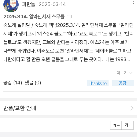
파란놀
2025-03-14
메뉴
2025.3.14. 알라딘서재 스무돌
숲노래 살림말 / 숲노래 책넋2025.3.14. 알라딘서재 스무돌 ‘알라딘
서재’가 생기고서 ‘예스24 블로그’하고 ‘교보 북로그’도 생기고, ‘반디
블로그’도 생겼지만, 교보와 반디는 사라졌다. 예스24는 아주 보기
나쁘게 바뀌었다. 여러모로 보면 ‘알라딘서재’는 ‘네이버블로그’하고
나란하다고 할 만큼 오랜 글틀을 그대로 두는 곳이다. 나는 1993년
에 ‘하이텔’과 ‘천리안’부터 드나들었다. 1994년에 ‘인디텔(인천 피
더보기
시통신)’과 ‘나우누리’에 들어가면서 글판을 두루 보았다. 그동안 거
공감 (
14
)
댓글 (0)
친 ‘프리챌’이나 ‘다음카페’나 ‘싸이월드’나 여러 곳을 보면 껍데기를
‘바람(유행)’에 맞추어 자꾸자꾸 바꾸면서 스스로 무너졌다고 느낀다.
글을 쓰고 책을 읽는 사람도 껍데기(옷·디자인)를 아예 안 쳐다보지는
반품/교환 안내
않으나, 글을 쓰는 틀을 함부로 섣불리 바꾸면 대단히 거북하게 여기
면서 아예 끊기도 하는 줄, 그들 ‘플랫폼 관리자’는 조금도 살피지 못
하더라. 여러모로 보면, ‘알라딘서재’는 처음 서재를 열던 해부터 20
25년에 이르도록 바탕을 그대로 지킨다. 네이버블로그하고 비금비금