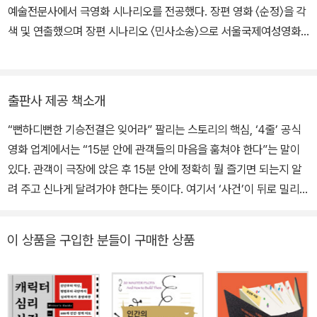
예술전문사에서 극영화 시나리오를 전공했다. 장편 영화 〈순정〉을 각
색 및 연출했으며 장편 시나리오 〈민사소송〉으로 서울국제여성영화
제 피치앤캐치 시나리오 대상을 받았다. 현재 한국예술종합학교 영상
원 영화과와 서울예술대학교 공연학부 연기전공에서 학생들을 만나
고 있다. 이성민, 염혜란 배우와 작업하려고 성실히 영화 하며 사는 중
출판사 제공 책소개
이다.
“뻔하디뻔한 기승전결은 잊어라” 팔리는 스토리의 핵심, ‘4줄’ 공식
영화 업계에서는 “15분 안에 관객들의 마음을 훔쳐야 한다”는 말이
있다. 관객이 극장에 앉은 후 15분 안에 정확히 뭘 즐기면 되는지 알
려 주고 신나게 달려가야 한다는 뜻이다. 여기서 ‘사건’이 뒤로 밀리면
이야기는 늘어지고 사람들은 흥미를 잃는다. 많은 작가가 사건이 중
요한 건 안다. 문제는, 사건이 정확히 뭘 의미하는지 모른 채 관습적으
이 상품을 구입한 분들이 구매한 상품
로 기승전결 구조에 맞춰 글을 쓴다는 데 있다. 우리가 흔히 아는 사건
은 외부에서 일어나는 뜻밖의 일을 뜻하지만, 이야기에서 사건은 주
인공의 ‘내적 자아에 일어나는 뜻밖의 일’을 말한다. 살다 보면 우연히
교통사고 현장을 목격하거나 이웃집에 도둑이 들었다는 엄청난 사건