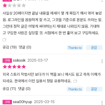
무기 징역수’가 될 수도 있고, ‘자식을 잃은 부모’가 될 수도 있지만,
여기서 시의성이 작동했다. 학교 폭력 문제가 한창 대두될 시기에 복
사실상 20페이지면 끝날 내용을 에세이 몇 개 짜집기 해서 엮어 놓았
수해도 되는 사람으로 ‘학교 폭력 피해자’가 적절했을 것이다. 만약 질
음. 로그라인을 꼼꼼하게 잘 쓰고, 그것을 기준으로 본문도 쓰라는 말.
문 자체에 집중하지 않은 채 그럴듯한 주인공을 ‘만들어’ 내려고만 하
그런데 정작 글은 어떻게 써야하는지 제대로 나와있지 않음. 기대하
면 이야기는 산으로 간다. 주인공은 주변을 둘러보며 만드는 것이 아
고 구입한 사람은 실망할 것. 서점에서 한 번 훑어 보고 구입하세요.
니라 질문을 깊이 보며 만나는 것이다. 내 질문을 대신 풀어 줄 절묘한
주인공은 질문 안에 있다. 그러니 가장 먼저 해야 할 일은 질문을 던지
공감 (
19
)
댓글 (0)
는 일이다. 질문이 바로 서야, 이야기가 바로 선다. “4줄이면 된다” 길
잃은 창작자를 위한 이정표 이제 주인공은 작가가 던진 질문을 이고
ssikssik
2025-03-17
지고 나아가면서 수많은 방해 요소와 맞서 싸우며 변화한다. 4줄이
메뉴
곧 주인공의 성장 일지이자 사건 일지인 셈이다. 〈더 글로리〉를 4줄
외국 스토리 작법서만 보다가 이 책을 보니 예시도 쉽고 쏙쏙 이해가
에 적용해 보자면 ‘학교 폭력을 당한 주인공이 원점으로 돌아가기 위
되네요. 한국에서 이런 실용서 정말 유용하네요.
해 복수’한다는 욕망을 품고(첫째 줄-주인공의 내적 변화 발생) 결심
공감 (
11
)
댓글 (0)
한 복수를 해 나가다(둘째 줄-주인공의 결심대로 전진) 가해 무리가
저지르는 방해에 맞닥뜨리고(셋째 줄-주인공의 상황과 마음이 급변
sea00hyup
2025-03-15
하며 심화), 우여곡절 끝에 복수에 성공하지만, 자신을 원점으로 돌릴
메뉴