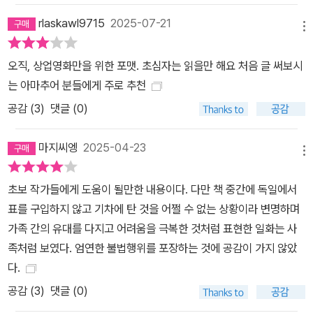
까지 주인공을 응원해 오던 사람들의 뒤통수를 때리거나 전하고 싶은
rlaskawl9715
2025-07-21
메시지가 뭔지 도통 알 수 없는 애매한 마무리로 이 이야기에 쏟은 애
메뉴
정과 시간을 허무하게 만드는 식이다. 답을 드러내거나 숨길 순 있어
오직, 상업영화만을 위한 포맷. 초심자는 읽을만 해요 처음 글 써보시
도, 질문을 던졌다면 반드시 나름의 답을 내야 한다. 그게 바로 이야기
는 아마추어 분들에게 주로 추천
를 통해 작가가 궁극적으로 하고 싶은 말, 세상에 던지고 싶은 메시지
공감 (
3
)
댓글 (0)
니까. 종종 질문을 던져 놓고 ‘열린 결말’이라는 허울 좋은 핑계를 대
고 수습하지 않는 작가들이 있다. 정말 제대로 열린 결말의 이야기를
마지씨엥
2025-04-23
만들었다면 작가에겐 A라는 결말과 B라는 결말이 모두 있어야 한다.
메뉴
그리고 사람들은 결말에 의문을 품지 않는다. 이미 작가가 열어 놓은
갈림길 위에 서서 각자의 결말을 향해 걸었을 테니까. 그렇지 않다면,
초보 작가들에게 도움이 될만한 내용이다. 다만 책 중간에 독일에서
그 결말은 열린 결말이 아니라 ‘없는 결말’이었을 가능성이 높다. 결말
표를 구입하지 않고 기차에 탄 것을 어쩔 수 없는 상황이라 변명하며
을 고민할 때 작가가 쉽게 놓치는 건 이뿐만이 아니다. 해피 엔딩이라
가족 간의 유대를 다지고 어려움을 극복한 것처럼 표현한 일화는 사
고 할 때의 ‘행복한 주체’는 과연 누구냐 하는 문제도 고민해 봐야 한
족처럼 보였다. 엄연한 불법행위를 포장하는 것에 공감이 가지 않았
다. 주인공이 죽거나 불행해지면 새드 엔딩, 살거나 행복해지면 해피
다.
엔딩일까? 단순하게 생각하면 맞는 것 같지만, 작가라면 다르게 생각
공감 (
3
)
댓글 (0)
해야 한다. 영화 〈부산행〉에서는 관객들이 애정하는 수많은 등장인물