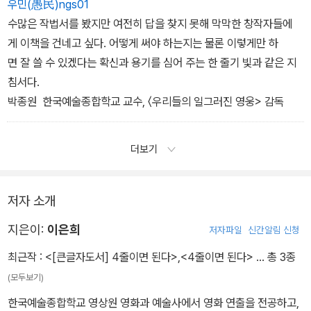
우민(愚民)ngs01
수많은 작법서를 봤지만 여전히 답을 찾지 못해 막막한 창작자들에
게 이책을 건네고 싶다. 어떻게 써야 하는지는 물론 이렇게만 하
면 잘 쓸 수 있겠다는 확신과 용기를 심어 주는 한 줄기 빛과 같은 지
침서다.
박종원 한국예술종합학교 교수, 〈우리들의 일그러진 영웅> 감독
더보기
저자 소개
지은이:
이은희
저자파일
신간알림 신청
최근작 :
<[큰글자도서] 4줄이면 된다>
,
<4줄이면 된다>
… 총 3종
(모두보기)
한국예술종합학교 영상원 영화과 예술사에서 영화 연출을 전공하고,