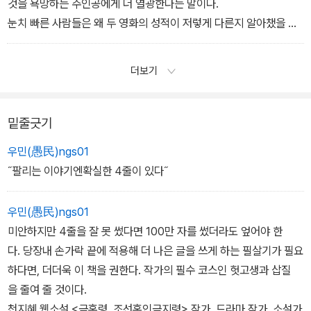
것을 욕망하는 주인공에게 더 열광한다는 말이다.
눈치 빠른 사람들은 왜 두 영화의 성적이 저렇게 다른지 알아챘을 것
이다. 그렇다. 우리와 같은 처지에 있으면서 절대 넘볼 수 없는 임금의
자리를 욕망하는 주인공과 이미 임금의 자리에 있으면서 노비가 되어
더보기
좋은 사람들과 함께 좋은 삶을 살고 싶어 하는 주인공이 있다. 어떤 주
인공이 더 궁금한가? 이것은 관객들이 어떤 것을 더 욕망할지와 직결
된다.
밑줄긋기
분명 두 영화 모두 재미있는 에피소드와 좋은 연기로 가득하다. 그렇
우민(愚民)ngs01
지만 우리는 노비가 왕이 되어 양반들을 군림하는 통쾌함을 더 보고
˝팔리는 이야기엔확실한 4줄이 있다˝
싶어 한다. 왕이 노비처럼 뚜드려 맞는 통쾌함도 같은 것 아니냐고 딴
지를 걸고 싶겠지만, 아니다. 관객들은 주인공이 등장하자마자 자기
우민(愚民)ngs01
들 편에 세운다. 같은 편이 뚜드려 맞는 걸 보면서 통쾌해할 관객은 없
미안하지만 4줄을 잘 못 썼다면 100만 자를 썼더라도 엎어야 한
단 말이다.
다. 당장내 손가락 끝에 적용해 더 나은 글을 쓰게 하는 필살기가 필요
하다면, 더더욱 이 책을 권한다. 작가의 필수 코스인 헛고생과 삽질
을 줄여 줄 것이다.
천지혜 웹소설 <금혼령, 조선혼인금지령> 작가, 드라마 작가, 소설가