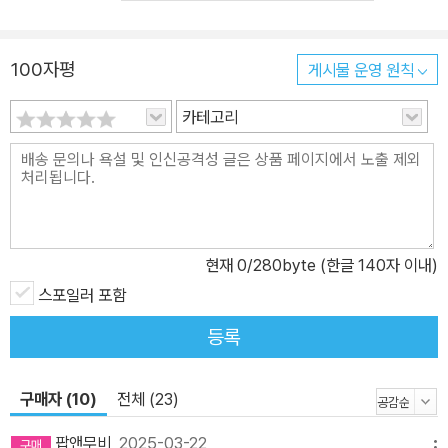
만들지만, 후자는 ‘아버지’라는 허들이 있다. 친구도, 경쟁자도 아닌
나의 근본이고 은혜인 ‘아버지’라는 허들은 이 질문을 나쁘게 만든다.
100자평
게시물 운영 원칙
거기에 그 아버지가 조폭 일인자거나, 가정 폭력을 일삼는 대기업 총
수라면? 이야기는 더욱 궁금해진다. 멋지고, 좋고, 선한 질문은 굳이
카테고리
이야기로 들을 필요 없이 그냥 내가 하면 된다. 내가 나서기 어려울 만
큼 비밀스럽고, 나쁜 질문에 사람들이 모인다. 왜냐고? 욕망이 숨겨
져 있으니까. 누구나 꿈꾸고 원하지만, 솔직하게 드러내기 어려운 것,
그래서 누군가 이야기해 준다고만 하면 신나서 듣고 싶어지는 것, 그
것이 바로 이야기를 가능케 하는 질문이다. 인기리에 방영된 넷플릭
현재
0
/280byte (한글 140자 이내)
스 오리지널 드라마 〈더 글로리〉는 ‘학교 폭력 피해자가 여전히 잘나
가는 가해자들을 상대로 완벽한 복수를 하면 원점의 상태로 돌아올
스포일러 포함
수 있을까?’라는 질문에서 시작된다. 선해 보이는 질문이지만, 나쁜
등록
욕망이 도사리고 있다. 원점으로 돌아오는 방법에는 용서나 외면도
있을 텐데, ‘완벽한 복수’를 해야 한다는 전제가 깔려 있기 때문이다.
구매자 (10)
전체 (23)
주인공은 가해자를 상대로 가장 완벽한 복수를 허락받을 수 있는, ‘복
수해도 되는 사람’인 ‘학교 폭력 피해자’다. 물론 ‘억울한 옥살이를 한
팝앤무비
2025-03-22
메뉴