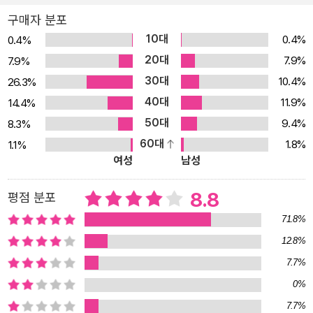
결이 아니라, 사건에 관한 새로운 정의를 바탕으로 오직 이야기에 적
구매자 분포
용될 수 있는 특별 공식 ‘4줄’을 강조한다. 주인공의 내적 자아의 변화
10대
0.4%
0.4%
에 초점을 맞춰 기록한 이 ‘4줄’은 저자가 20년간 글을 쓰고 영화 현
20대
7.9%
7.9%
장에서 직접 부딪혀 가며 알아낸 이야기의 핵심, 아니 전부라 해도 과
30대
10.4%
26.3%
언이 아니다. 4줄의 힘을 직접 경험한 학생들은 이 내용을 다른 사람
40대
11.9%
14.4%
들과 공유하고 싶지 않다고 책 출간을 만류했지만, 저자는 이제 시작
50대
9.4%
8.3%
하는 많은 작가가 함께 성장하길 바라는 마음으로 책을 썼다. “이야기
60대
1.8%
1.1%
는 질문에서 출발한다” 질문이 나빠야 하는 이유 4줄로 가는 첫 단계
여성
남성
는 ‘질문’에서 시작된다. 무언가에 관해 이야기하겠다고 하는 것은, 글
을 쓴다기보단 질문을 던진다는 것에 가깝다. 그럼, 모든 질문이 다 이
8.8
평점 분포
야기가 될 수 있는 걸까? 여기서 중요한 전제 조건이 있다. 질문은 ‘나
71.8%
빠야’ 한다는 것이다. 작가를 좋은 이야기로 데려다주려면 질문은 나
12.8%
쁠수록 좋다. ‘개천에서 태어난 남자가 성공해서 용이 될 수 있을
7.7%
까?’라는 질문과 ‘개천에서 태어난 남자가 성공해서 아버지보다 큰
용이 될 수 있을까?’라는 질문 중 어떤 질문을 품은 이야기가 더 궁금
0%
한지 생각해 보자. 당연히 후자다. 전자는 어떤 경제 논리를 떠올리게
7.7%