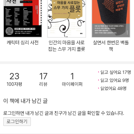
을 접하지만, 그로 인해 내 인생에 아무런 변화가 없다면 이는 나에게
사건이 아닌 것처럼, 외부의 사건 그 자체가 아니라, 주인공의 내적 자
아에 일어나는 ‘변화’에 초점을 맞춰야 한다. 예를 들어 보자. 영화감
독이 시나리오 수업을 하러 학교에 가려고 지하철을 탔다. 그런데 갑
자기 지하철이 멈추더니 차체가 옆으로 쓰러져 버렸다. 전대미문의
캐릭터 심리 사전
인간의 마음을 사로
살면서 한번은 벽돌
지하철 사고가 발생한 것이다. 싱크홀이 발견되었단다. 선로는 싱크
잡는 스무 가지 플롯
책
홀 쪽으로 점점 더 기울고 이대로 있다가는 싱크홀을 향해 차체가 그
대로 빨려 들어갈 것이다. 주인공인 감독은 고민한다. 이대로 죽음을
받아들여 천국 가게 해 달라고 기도할지, 가족들에게 마지막 작별 인
읽고 싶어요 17명
23
17
1
사라도 할지, 고장 난 지하철 문을 어떻게든 부숴서 탈출을 시도할지.
읽고 있어요 9명
100자평
리뷰
마이페이퍼
여기서 ‘사건의 발생’에 해당하는 부분은 무엇일까? 흔히 아는 정의
읽었어요 48명
대로라면 지하철이 쓰러진 게 되겠지만, 이야기에서는 아니다. 기도
이 책에 내가 남긴 글
하든, 전화하든, 탈출하든 주인공이 평소 같으면 하지 않을 결심을 하
로그인하면 내가 남긴 글과 친구가 남긴 글을 확인할 수 있습니다.
고, 평소 같으면 바라지 않을 것을 바라는 그것이 바로 ‘사건’이다. 창
작자들의 산실 한예종에서 학생들에게 극찬받는 시나리오 수업을 이
로그인하기
끄는 이 책의 저자는 모든 글에 적용해도 다 통하는 틀에 박힌 기승전