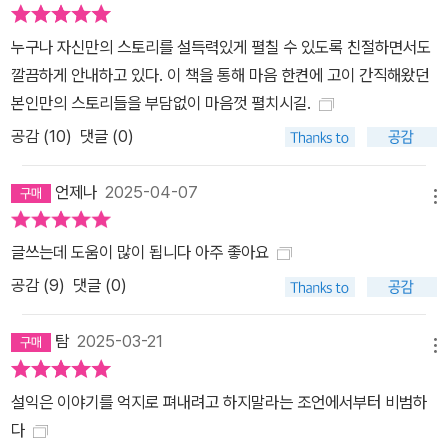
수 있는 것은 복수가 아니라 결국 ‘사랑’이라는 것을 깨달아 사랑하는
사람에게 받은 사랑을 돌려주는 인물로 변화(넷째 줄 ?주인공의 결심
누구나 자신만의 스토리를 설득력있게 펼칠 수 있도록 친절하면서도
해소)하는 과정이다. 언뜻 보기엔 기승전결과 비슷해 보이지만, 여기
깔끔하게 안내하고 있다. 이 책을 통해 마음 한켠에 고이 간직해왔던
엔 커다란 차이점이 존재한다. 기존 기승전결에 초점을 맞춘다면, 겉
본인만의 스토리들을 부담없이 마음껏 펼치시길.
보기에 강력하지만 주인공의 핵심 욕망에서 비껴난 외형의 사건이나
공감 (
10
)
댓글 (0)
요소에 휩쓸리기 쉽다. 가해 무리 못지않은 방해 요소로 등장하는 주
인공의 엄마를 떠올려 보자. 만약 작가가 주인공의 아킬레스건인 엄
언제나
2025-04-07
메뉴
마에게 너무 큰 비중을 할애했다면, 가정 학대로 고통받는 피해자에
게 학교 폭력을 일삼는 무리는 보조적 방해 요소 정도에 그쳤을 것이
글쓰는데 도움이 많이 됩니다 아주 좋아요
고, 성인이 된 주인공이 그들과 엮일 일도 전혀 없다. 몇 번의 등장만
공감 (
9
)
댓글 (0)
으로도 시청자들의 분노를 자극했던 것만 봐도, 작가 입장에서 이 엄
마는 극적인 전개를 위해 더욱 활용하고 싶은, 욕심 나는 빌런이 분명
탐
2025-03-21
하다. 이 캐릭터가 벌이는 방해 공작에 더 애정을 쏟고 싶은 마음이 굴
메뉴
뚝같을 것이다. 하지만 그렇게 가는 순간, 애초에 계획했던 것과는 전
설익은 이야기를 억지로 펴내려고 하지말라는 조언에서부터 비범하
혀 다른 이야기가 된다. 학교 폭력 피해자가 주인공인 이야기에서 엄
다
마는 되레 생각지도 못했던 복병에 가깝다. 그래서 더 아픈 이야기가