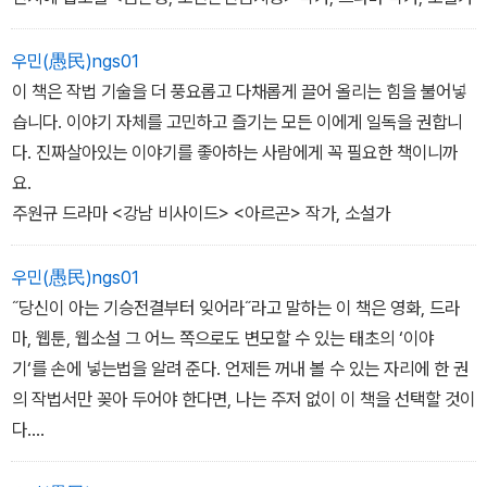
우민(愚民)ngs01
이 책은 작법 기술을 더 풍요롭고 다채롭게 끌어 올리는 힘을 불어넣
습니다. 이야기 자체를 고민하고 즐기는 모든 이에게 일독을 권합니
다. 진짜살아있는 이야기를 좋아하는 사람에게 꼭 필요한 책이니까
요.
주원규 드라마 <강남 비사이드> <아르곤> 작가, 소설가
우민(愚民)ngs01
˝당신이 아는 기승전결부터 잊어라˝라고 말하는 이 책은 영화, 드라
마, 웹툰, 웹소설 그 어느 쪽으로도 변모할 수 있는 태초의 ‘이야
기‘를 손에 넣는법을 알려 준다. 언제든 꺼내 볼 수 있는 자리에 한 권
의 작법서만 꽂아 두어야 한다면, 나는 주저 없이 이 책을 선택할 것이
다.
정문구 <전지적 독자시점><변호인> <도둑들> 프로듀서