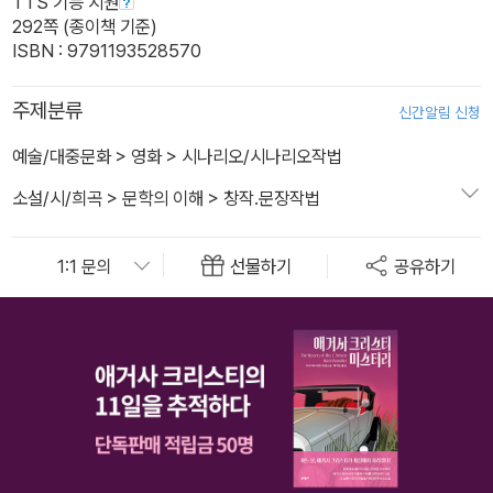
TTS 기능 지원
292쪽 (종이책 기준)
ISBN : 9791193528570
주제분류
신간알림 신청
예술/대중문화
>
영화
>
시나리오/시나리오작법
소설/시/희곡
>
문학의 이해
>
창작.문장작법
선물하기
공유하기