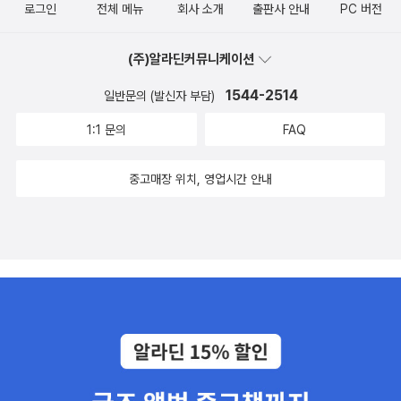
로그인
전체 메뉴
회사 소개
출판사 안내
PC 버전
할 만큼 ‘오랜 틀’인데, 네이버블로그는 그동안 이래저래 자질구레하
게 함부로 바꾼 대목이 있다. 이와 달리, 알라딘서재는 ‘예스럽다’고까
(주)알라딘커뮤니케이션
지 할 만큼 껍데기(옷·디자인)를 그대로 잇는다. 그리고 이 껍데기야
1544-2514
일반문의 (발신자 부담)
말로 “글을 쓰고 읽는 가장 즐겁고 나은 틀”인 줄 알아본다고 느낀다.
요사이는 누리책(전자책)도 있지만, 모름지기 모든 책과 글은, 손으로
1:1 문의
FAQ
쓰고서 손으로 건네고, 손으로 받아서, 한손으로 받치고 다른손으로
넘기면서 읽게 마련이다. 바탕은 늘 고스란하다. 이러한 바탕을 읽고
중고매장 위치, 영업시간 안내
아는 눈이라면, 책을 다루는 판(인터넷 플랫폼)을 어떻게 다루어야 어
울리고 알맞을는지 느낄 테지. 나는 마을책집이 없다고 할 시골(전남
고흥)에서 살기에 누리책집을 안 쓸 수 없는 터이기도 하고, 알라딘서
재에 첫 글을 쓰던 2005년에도 멧골(충북 충주)에서 살았기는 한데,
여러모로 보면 ‘시골에서 지내는 나날 그대로 알라딘서재하고 함께
지냈구나’ 하고도 느낀다. 이제는 무척 ‘시골스러운 옷(디자인)’이라
고 여길 만한 알라딘서재가 앞으로도 시골스러운 빛으로 이어가기를
바랄 뿐이다. 알고 보면, 서울은 시골에서 거두는 밥옷집 살림을 바탕
으로 굴러간다. 시골이 바탕이자 뼈대이기에 서울이 반짝반짝 빛난