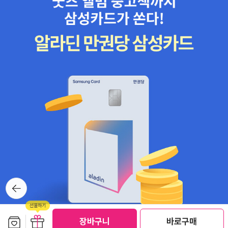
다. 마을책집이 곳곳에서 북적북적 사랑스레 살아나는 둘레에, 누리
책집도 좀 조그마한 몸집으로 어깨동무하는 길로 갈 수 있으면 얼마
나 아름다울까 하고도 생각한다. 시골스럽기에 오래오래 흐르면서
푸르고 파랗다. 서울스럽기에 자꾸 옷을 갈아입으려 하면서, 헌옷이
끝없이 쌓인다. 시골내기는 옷 한 벌로 열 해나 서른 해나 쉰 해가 넉
넉하다. 옷 한 벌로 넉넉한 시골살림이니, 옷값을 안 쓰면서 책값을 신
나게 쓸 수 있다. 그렇다, 나는 서른 해 넘게 입은 옷이 수두룩하다. 서
른 해 넘게 입느라 해지고 닳아 걸레로 바뀌는 옷이 차츰차츰 나오지
만, 어느 옷은 머잖아 마흔 해째 입는다. 옷 한 벌을 마흔 해를 입는
사람이기에, 책 한 자락을 사들일 적에도 “적어도 두온해(200년)는
곁에 둘 만한가” 하고 헤아린다. 어딘가 구리거나 짓궂거나 사납게 목
소리를 내는 책이라 하더라도, 두온해 뒤에 태어나서 살아갈 사람들
뒤로가
이 “아하, 그때에는 이런 거짓꾼이 있었군요!” 하고 배울 수 있는 거울
기
로 삼으려고 곁에 둔다.ㅍㄹㄴ※ 글쓴이숲노래·파란놀(최종규) : 우리
말꽃(국어사전)을 씁니다. “말꽃 짓는 책숲, 숲노래”라는 이름으로 시
보관함담기
선물하기
장바구니
바로구매
선물하기
골인 전남 고흥에서 서재도서관·책박물관을 꾸립니다. ‘보리 국어사