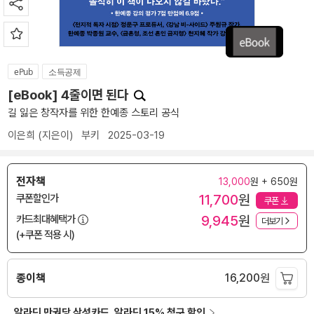
ePub
소득공제
[eBook] 4줄이면 된다
길 잃은 창작자를 위한 한예종 스토리 공식
이은희
(지은이)
부키
2025-03-19
전자책
13,000
원 + 650원
11,700
원
쿠폰할인가
쿠폰
9,945
원
카드최대혜택가
더보기
(+쿠폰 적용 시)
종이책
16,200
원
알라딘 만권당 삼성카드, 알라딘 15% 청구 할인