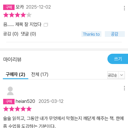
이 죽는다. 심지어 주인공도. 그런데 사람들은 이 영화가 새드 엔딩이
모카
2025-12-02
메뉴
라고 말하지 않는다. 오히려 해피 엔딩이라는 데 의심의 여지가 없다.
그 이유는 ‘딸을 부산에 무사히 데려다주겠다’라는 주인공의 욕망이
음...... 제목 잘 지었다
실현되었기 때문이다. 그는 자신이 살기를 욕망한 적이 없다. ‘죽는
공감 (
0
)
댓글 (0)
다’는 사실은 슬프지만 작가는 ‘죽는다’라는 말에 매몰돼서는 안 된다.
작가라면 죽음이라는 물리적 결과가 아니라 주인공의 욕망에 집중할
수 있어야 한다. 주인공이 자신이 이루고자 하는 성취에 다가간 것이
쓰기
마이리뷰
니 이 결말은 해피 엔딩인 것이다. 이야기가 용두사미가 되는 이유는,
사건을 해소한다면서 주인공의 변화가 아니라 상황을 정리하기에 급
구매자 (2)
전체 (17)
급해서 그렇다. 진짜 작가라면, 끝까지 주인공의 변화에서 눈을 떼선
안 된다. 욕망을 품은 주인공이 원하는 상태에 비로소 도달하는 마지
메뉴
막 순간까지 와야, 그때야말로 이야기는 끝이 난다. 작가는 주인공을
헛고생시키지 않도록, 관객들이 끝까지 주인공의 여정에 함께하도록
heian520
2025-03-12
책임을 다해야 한다.
술술 읽히고, 그동안 내가 무엇에서 막혔는지 깨닫게 해주는 책. 한예
종 수업을 도강하는 기분이다.