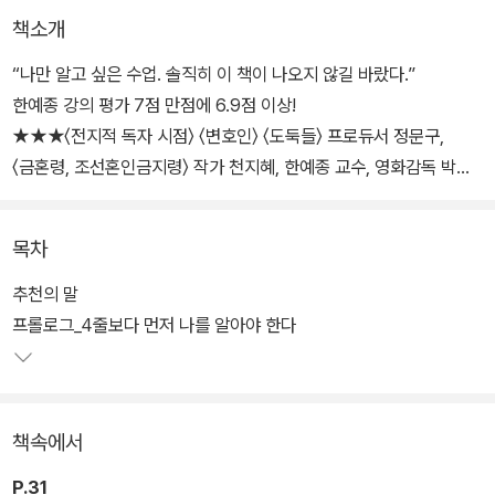
책소개
“나만 알고 싶은 수업. 솔직히 이 책이 나오지 않길 바랐다.”
한예종 강의 평가 7점 만점에 6.9점 이상!
★★★〈전지적 독자 시점〉 〈변호인〉 〈도둑들〉 프로듀서 정문구,
〈금혼령, 조선혼인금지령〉 작가 천지혜, 한예종 교수, 영화감독 박종
원
〈강남 비-사이드〉 〈아르곤〉 작가 주원규 강력 추천★★★
목차
작가가 되고픈 당신의 헛고생과 삽질을 줄여 줄
추천의 말
한예종 스토리 비법서
프롤로그_4줄보다 먼저 나를 알아야 한다
글 쓰는 사람들의 로망인 한예종에서는 과연 어떤 수업을 할까? 한예
종에 가지 않고도 한예종 스토리 수업을 들을 기회가 여기 있다.
“이런 수업을 찾아 헤맸다” “이제야 스토리가 무엇인지 알 것 같
책속에서
다”고 학생들이 입을 모아 극찬하는 수업을 바탕으로 완성된 이 책은
여러 작법서에 흔히 나와 있는 뻔한 공식을 말하지 않는다. 단순히 글
P.31