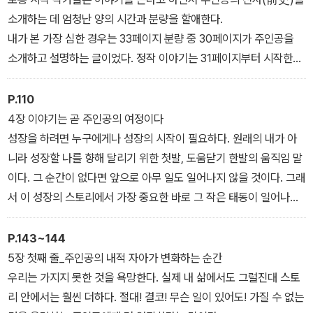
것을 킬러는 할 수 있다. 뻔한 질문이지만 적절한 주인공을 만나니 궁
소개하는 데 엄청난 양의 시간과 분량을 할애한다.
금할 수밖에 없는 훌륭한 질문이 돼 버린 것이다.
내가 본 가장 심한 경우는 33페이지 분량 중 30페이지가 주인공을
‘적절한 주인공’이란, 주인공의 현재와 주인공이 품은 욕망 사이의 아
소개하고 설명하는 글이었다. 정작 이야기는 31페이지부터 시작한다.
이러니가 크면 클수록 좋다. 이 간극은 서로에게 굉장한 시너지를 내
주인공을 소개하는 글을 이야기라고 착각해서 이런 일이 벌어진다.
어 주인공의 평범한 욕망도 아주 큰 욕망으로 바꾸어 낸다. 학교 선생
지금 작가에게 필요한 것은 주인공이 욕망을 품게 된 원인을 제공하
P.110
님이 좋은 부모가 되기를 욕망하는 이야기와 킬러가 좋은 부모가 되
는 결정적 상태뿐이다. 이 상태는 이 이야기가 출발할 명분, 이유이자
4장 이야기는 곧 주인공의 여정이다
기를 욕망하는 이야기 중에 어느 것이 더 흥미로울지 생각해 보면 간
동력이 된다. 그러니 절대 주저리주저리 쓸 생각하지 말고 여기에 적
성장을 하려면 누구에게나 성장의 시작이 필요하다. 원래의 내가 아
단하다.
어 넣을 것만 생각하면 된다.
니라 성장할 나를 향해 달리기 위한 첫발, 도움닫기 한발의 움직임 말
이다. 그 순간이 없다면 앞으로 아무 일도 일어나지 않을 것이다. 그래
서 이 성장의 스토리에서 가장 중요한 바로 그 작은 태동이 일어나야
한다.
그것이 바로 ‘사건’이다. 그러니 이야기를 쓴다는 것은 그 사건의 시작
P.143~144
부터 종료되는 시점까지의 사건 일지를 기록하는 것과 같다.
5장 첫째 줄_주인공의 내적 자아가 변화하는 순간
우리는 가지지 못한 것을 욕망한다. 실제 내 삶에서도 그럴진대 스토
리 안에서는 훨씬 더하다. 절대! 결코! 무슨 일이 있어도! 가질 수 없는