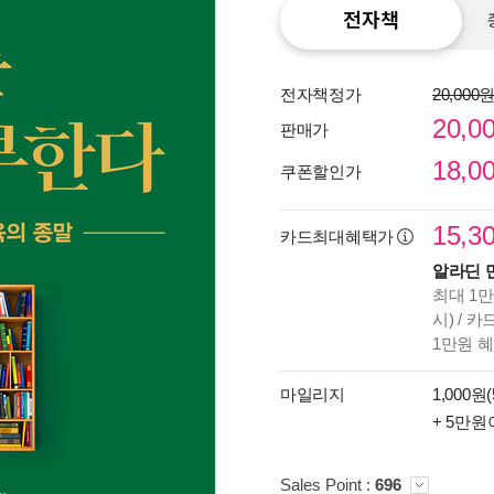
전자책
전자책정가
20,000
20,0
판매가
18,0
쿠폰할인가
15,3
카드최대혜택가
알라딘 
최대 1만
시) / 
1만원 
종이
미리
마일리지
1,000원(
입니
+ 5만원
Sales Point :
696