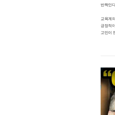
반짝인다
교육계의
긍정적이
고민이 