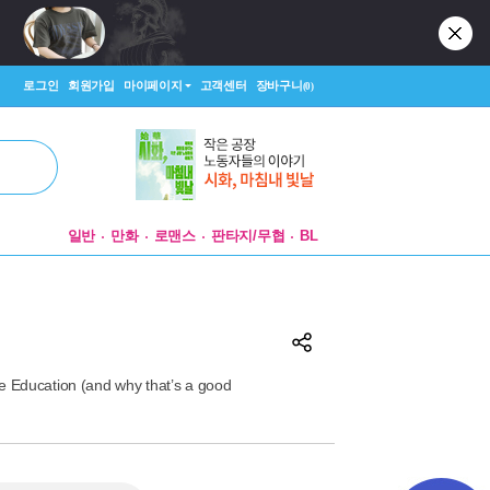
로그인
회원가입
마이페이지
고객센터
장바구니
(0)
일반
만화
로맨스
판타지/무협
BL
e Education (and why that’s a good