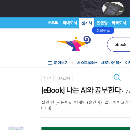
HOME
국내도서
만권당
외국도서
전자책
첫달무료
eBook
분야보기
베스트셀러
새로나온책
이
ePub
소득공제
[eBook] 나는 AI와 공부한다
- 
살만 칸
(지은이),
박세연
(옮긴이)
알에이치코리아
thing)