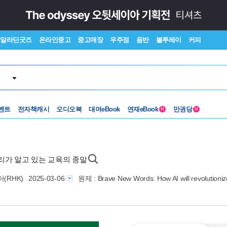
알라딘굿즈
온라인중고
중고매장
우주점
음반
블루레이
커피
벤트
전자책캐시
오디오북
대여eBook
연재eBook
만권당
N
N
우리가 알고 있는 교육의 종말
(RHK)
2025-03-06
원제 : Brave New Words: How AI will revolutioniz