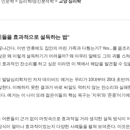
>
인문학
>
심리학/정신분석학
>
교양 심리학
이들을 효과적으로 설득하는 법"
나간다. 이번 연휴에도 집안의 어린 가족과 다퉜는가? Yes...를 읊조
람은 왜 이렇게 설득하기가 어려울까? 왜 아무리 말해도 그의 귀를 스쳐 
 효과적인 잔소리를 하고 싶은 이라면 이 책에서 해답을 발견할 수 있
 발달심리학자인 저자 데이비드 예거는 우리가 10대부터 20대 초반
말한다. 이해하지 못한 결과가 바로 씨알도 먹히지 않는 잔소리와 실패한
다. 예거는 이 나이 또래 젊은이들의 핵심 욕구는 '지위'와 '존중'이기
 어른들이 근거 없이 머릿속으로 효과적일 거라 생각한 설득 방식이 
방식이 얼마나 효과적이었는지 다양한 사례들을 펼쳐 보여준다. 이것은