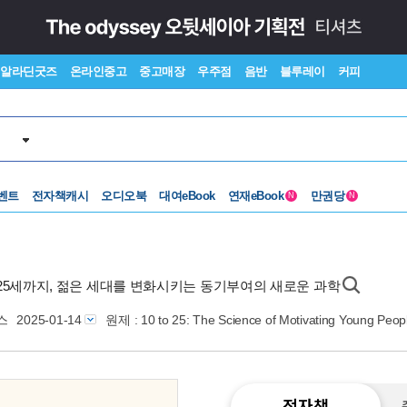
알라딘굿즈
온라인중고
중고매장
우주점
음반
블루레이
커피
벤트
전자책캐시
오디오북
대여eBook
연재eBook
만권당
N
N
서 25세까지, 젊은 세대를 변화시키는 동기부여의 새로운 과학
스
2025-01-14
원제 : 10 to 25: The Science of Motivating Young Peop
전자책