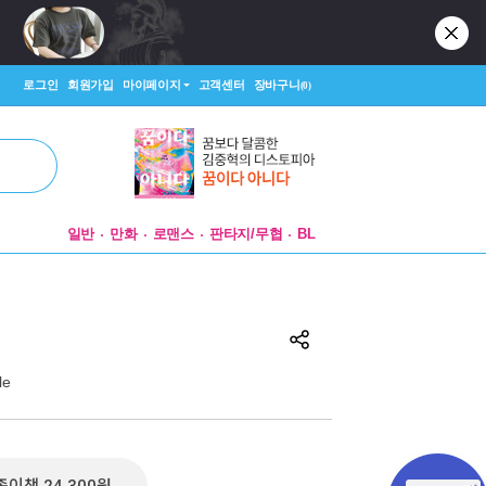
로그인
회원가입
마이페이지
고객센터
장바구니
(0)
일반
만화
로맨스
판타지/무협
BL
le