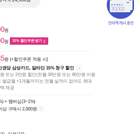
종이책 24,300원
원
00
원
00
10% 할인쿠폰 받기
원
35
원 (+할인쿠폰 적용 시)
만권당 삼성카드, 알라딘 15% 청구 할인
원 또는 2만원 할인(전월 30만원 또는 60만원 이용
카드 발급월 +1개월까지는 전월 실적이 없어도 최대
혜택 제공
책의
%) +
멤버십(3~1%)
보기
이상 구매시 2,000원
다.
4)
리뷰(10)