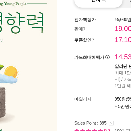
전자책정가
19,000
19,0
판매가
17,1
쿠폰할인가
14,5
카드최대혜택가
알라딘 
최대 1만
시) / 
1만원 
종이
마일리지
950원(5
미리
+ 5만원
입니
Sales Point :
395
9.7
100자평(