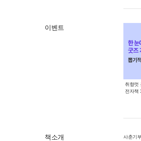
이벤트
취향껏 
전자책 
책소개
사춘기부