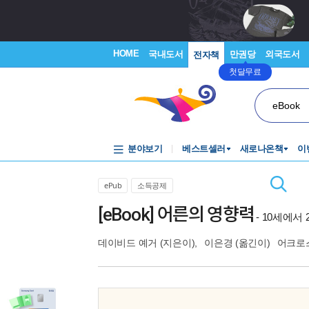
HOME
국내도서
만권당
외국도서
전자책
첫달무료
eBook
분야보기
베스트셀러
새로나온책
이
ePub
소득공제
[eBook] 어른의 영향력
- 10세에
데이비드 예거
(지은이),
이은경
(옮긴이)
어크로