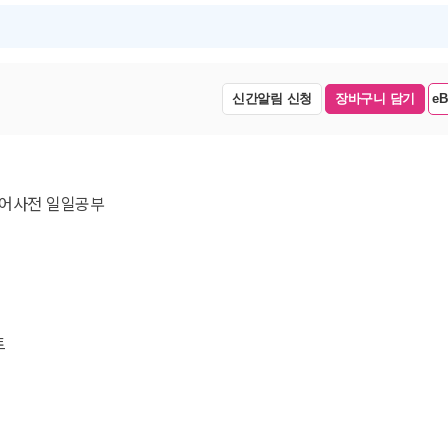
신간알림 신청
장바구니 담기
e
국어사전 일일공부
트