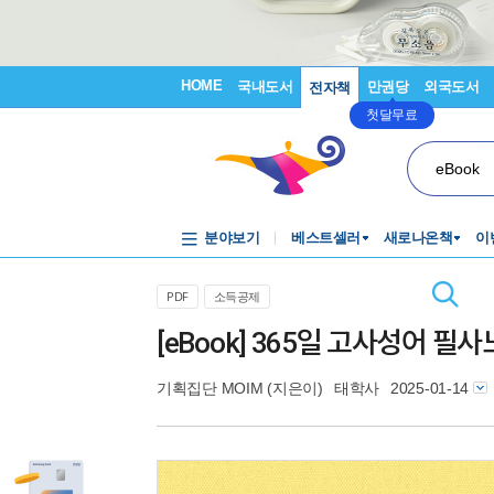
HOME
국내도서
만권당
외국도서
전자책
첫달무료
eBook
분야보기
베스트셀러
새로나온책
이
PDF
소득공제
[eBook] 365일 고사성어 필
기획집단 MOIM
(지은이)
태학사
2025-01-14