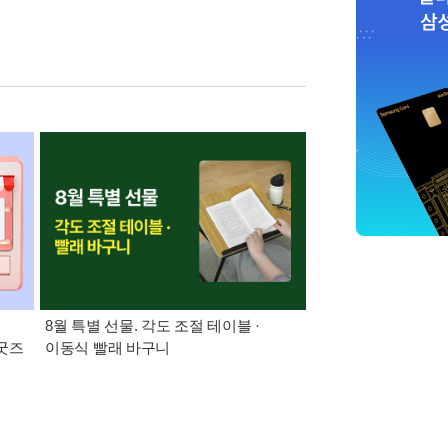
:
8월 특별 선물. 각도 조절 테이블 ·
21세기 최고의 책
 굿즈
이동식 빨래 바구니