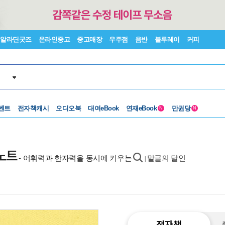
알라딘굿즈
온라인중고
중고매장
우주점
음반
블루레이
커피
벤트
전자책캐시
오디오북
대여eBook
연재eBook
만권당
N
N
사노트
- 어휘력과 한자력을 동시에 키우는
말글의 달인
|
전자책