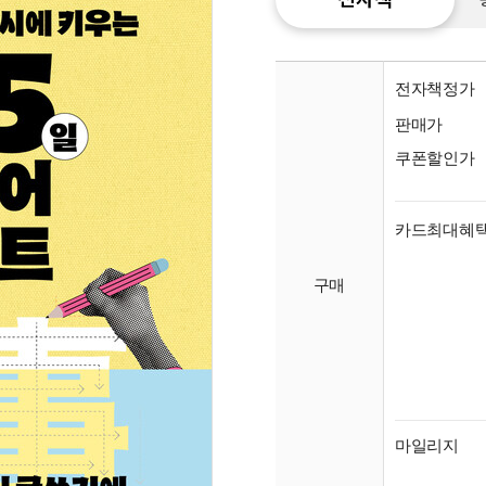
전자책정가
판매가
쿠폰할인가
카드최대혜
구매
종이
미리
입니
마일리지