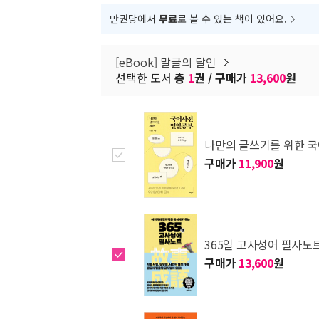
만권당에서
무료
로 볼 수 있는 책이 있어요.
[eBook] 말글의 달인
선택한 도서
총
1
권 / 구매가
13,600
원
나만의 글쓰기를 위한 
구매가
11,900
원
365일 고사성어 필사노
구매가
13,600
원