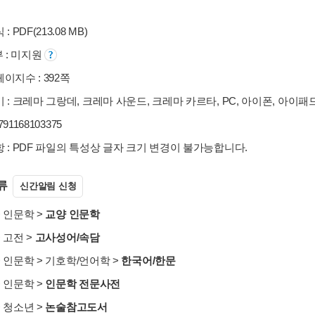
: PDF(213.08 MB)
부 : 미지원
이지수 : 392쪽
 : 크레마 그랑데, 크레마 사운드, 크레마 카르타, PC, 아이폰, 아이패
9791168103375
 : PDF 파일의 특성상 글자 크기 변경이 불가능합니다.
류
신간알림 신청
>
인문학
>
교양 인문학
>
고전
>
고사성어/속담
>
인문학
>
기호학/언어학
>
한국어/한문
>
인문학
>
인문학 전문사전
>
청소년
>
논술참고도서