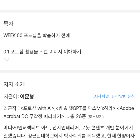
상만 하던 AI에서 매우 빠르게 우리에게 다가오고 있습니다. 특히 생
성형 AI 기술은 어렵게만 느껴지던 인공지능을 쉽고 빠르게 사용할
수 있도록 제공하기에 이르렀습니다. 대표적인 이미지 저작 편집 도
목차
구인 어도비 포토샵에도 생성형 AI가 도입되어 이 책을 따라하다 보
WEEK 00 포토샵을 학습하기 전에
면 놀랍도록 새로워진 AI 기술과 함께 포토샵을 이전보다 빠르고 쉽
게 사용할 수 있습니다.
0.1 포토샵 활용을 위한 이미지 이해하기
저자 소개
지은이:
이문형
저자파일
신간알림 신청
최근작 :
<포토샵 with AI>
,
<빙 & 챗GPT를 믹스Mix하라>
,
<Adobe
Acrobat DC 무작정 따라하기>
… 총 26종
(모두보기)
미디어/인터렉티브 아트, 전시인테리어, 로봇 콘텐츠 개발 분야에서
일했습니다. 성균관대학교에서 박사학위를 취득했고, 현재 한양여자