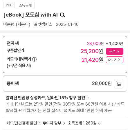
PDF
소득공제
[eBook] 포토샵 with AI
이문형
(지은이)
길벗캠퍼스
2025-01-10
전자책
28,000
원 + 1,400원
25,200
원
쿠폰할인가
쿠폰
21,420
원
카드최대혜택가
더보기
(+쿠폰 적용 시)
종이책
28,000
원
알라딘 만권당 삼성카드, 알라딘 15% 청구 할인
최대 1만원 또는 2만원 할인(전월 30만원 또는 60만원 이용 시) / 카드
발급월 +1개월까지는 전월 실적이 없어도 최대 1만원 혜택 제공
카드/간편결제 할인
무이자 할부
소득공제 1,260원