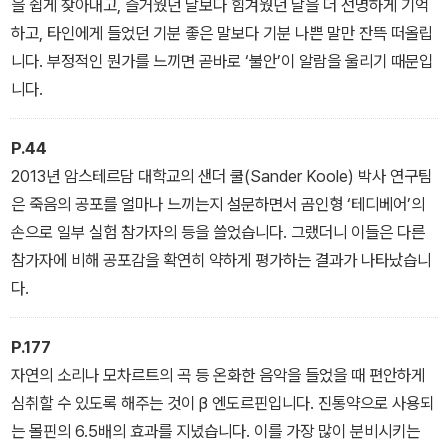
을 쉽게 찾아내고, 즐거웠던 날보다 힘겨웠던 날을 더 선명하게 기억
불안 전문 카운슬러인 저자는 이러한 의문을 품고 평소에 혼자서도
하고, 타인에게 들었던 기분 좋은 말보다 기분 나쁜 말만 잔뜩 떠올립
쉽게 불안감을 진정시킬 수 있는 행동을 연구했다. 그리고 실제 카운
니다. 부정적인 뭔가를 느끼면 곧바로 ‘불안’이 알람을 울리기 때문입
슬링에 반영해 나간 결과, 상담자 8천 명 이상이 단기간에 치유되는
니다.
효과를 보았다. 이 책엔 그중에서 가장 “효과가 굉장했다” “불안이 가
벼워졌다”는 후기가 많았던 방법들이 담겨 있다.
P.44
2013년 암스테르담 대학교의 샌더 쿨(Sander Koole) 박사 연구팀
은 죽음의 공포를 얼마나 느끼는지 설문하면서 곰인형 ‘테디베어’의
손으로 일부 실험 참가자의 등을 쓸었습니다. 그랬더니 이들은 다른
참가자에 비해 공포감을 확연히 약하게 평가하는 결과가 나타났습니
다.
P.177
자연의 소리나 모차르트의 곡 등 온화한 음악을 들었을 때 편안하게
심취할 수 있도록 해주는 것이 β 엔도르핀입니다. 진통약으로 사용되
는 몰핀의 6.5배의 효과를 지녔습니다. 이를 가장 많이 분비시키는