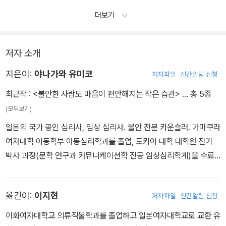
더보기
저자 소개
지은이:
야나가와 유미코
저자파일
신간알림 신청
최근작 :
<불안한 사람도 마음이 편안해지는 작은 습관>
… 총 5종
(모두보기)
일본의 국가 공인 심리사, 임상 심리사. 불안 전문 카운슬러. 가마쿠라
여자대학 아동학부 아동심리학과를 졸업, 도카이 대학 대학원 전기
박사 과정(문학 연구과 커뮤니케이션학 전공 임상심리학계)을 수료
했다. 동 대학원에서 심리학 및 뇌 과학을 연구했다. WASC(미 서부
교육청. 스탠포드 대학, UCLA, UC버클리 등이 소속)로부터 인정받
옮긴이:
이지현
저자파일
신간알림 신청
고 있는 세이브룩 대학 대학원에서 심리학자 모린 오하라 총장에게
직접 지도를 받는다. 인간의 행복에 관한 과학적 학문 ‘긍정 심리학(P
이화여자대학교 의류직물학과를 졸업하고 일본여자대학교로 교환 유
ositive psychology)’, 뇌와 심리에 관한 취급설명서라 불리는 ‘신