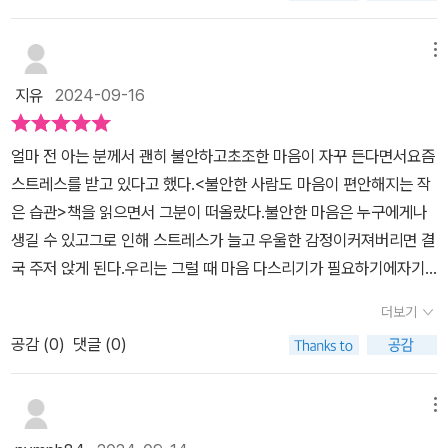
이 없는 사람도 조금씩 변할 수 있음을 강조합니다.습관 하나, 자기 비
할 필요도 없다.​​​나의 불안 다스리기과거와 미래, 노후···.답을 내놓기
유연하면서도 강해집니다. (p47-48)<불안한 사람도 마음이 편안
하를 멈추는 '한 마디'를 실천해 보세요. 자신감을 잃을 때 스스로에게
어려운 일을 생각하면뭔가 얹힌 듯 가슴이 답답하고 막막해집니다.그
해지는 작은 습관>은 사람이라면 누구나 느끼는 불안을 유연하게 다
메뉴
건네는 한 마디는 큰 힘이 됩니다. 자신의 가치를 다시 한 번 상기시키
런 막연한 불안을말끔히 해소하는 법을 소개하겠습니다.불안한 사람
루도록 도와줄 멘토 같은 책이다. 예전엔 억지로라도 긍정적으로 살
고, 불안을 줄여 나갈 수 있습니다.습관 둘, 침대 위 인형의 힘을 믿어
지유
2024-09-16
도 마음이 편해지는 작은 습관40대가 되면서 불안은 더 커져갔다. 나
려고 했는데, 심리학과 뇌과학 책을 접하며 억지로 강한 나를 유지하
보세요. 어릴 적 인형을 안고 잔 경험이 있다면, 그때의 평안함을 기억
의 노후, 아이의 미래, 가족의 앞날, 부모님의 노후까지. 일어나지도
는 것만큼 어리석은 일도 없다는 것을 깨달았다.불안이 강물에 떠내
해 보세요. 성인이 되어서도 인형을 꼭 껴안는 행동이 마음의 평안을
얼마 전 아는 분께서 괜히 불안하고초조한 마음이 자꾸 든다면서요즘
않은 일과, 일어날 것 같은 일들 사이에서 매일 불안해했다. ​​아마 지금
려가는 모습을 떠올리자. (p210)어설프지만 요즘 명상을 하고 있다.
주는 데 큰 도움이 된다고 말합니다.타인의 평가나 말에 쉽게 흔들리
스트레스를 받고 있다고 했다.<불안한 사람도 마음이 편안해지는 작
내 또래라면 대부분 겪고 있는 불안일 것이다. 그만큼 책임져야 할 것
거창한 이유 때문은 아니고, 불안하고 답답한 감정을 자연스럽게 흘
고, 불편한 자리에서 불안해하는 경우가 많습니다. 사람에 대한 불안
은 습관>책을 읽으면서 그분이 떠올랐다.불안한 마음은 누구에게나
들이 많아졌다는 뜻이니까. ​​당신, 나와 같다면 현재와 지금에 집중해
려보내기 위해서다. 명상의 효과를 당장 보고 있는 건 아니지만 불안
은 인간관계 속에서 자연스럽게 생겨날 수밖에 없지만, 저자는 이를
생길 수 있고그로 인해 스트레스가 늘고 우울한 감정이커져버리면 결
보자. 저자는 불안한 과거나 미래로 향하지 않도록 오감을 활용하여
해할 시간에 눈 감고 나쁜 생각과 기분을 강물에 떠내려보니 스트레
다루는 습관을 몇 가지 소개합니다.습관 셋, 거절을 못해 곤란을 겪는
국 주저 앉게 된다.우리는 그럴 때 마음 다스리기가 필요하기에자기
'지금, 여기'에 의식을 붙잡아 두라고 조언한다. ​예를 들어 식사를 하
스 받을 일은 줄어들었다.<불안한 사람도 마음이 편안해지는 작은 습
사람이라면 'if then 플래닝'을 기억하세요. '아침에 일어나서 날씨가
계발 책이나 심리학 책을 읽는다.이 책은 출판사 더퀘스트의 신간도
는 중이라면, 밥공기의 매끄러운 감촉이 참 좋아. (촉각) 쌀밥은 씹을
관>은 일상에서 당장 실천 가능한 불안 다스리기가 담겨 있어서 좋았
더보기
맑으면 조깅을 하러 나간다'처럼 상황을 예측하고 '이 경우에는 이렇
서로다양한 불안을 세세하게 나누어대처법을 설명하고 있기에 도움
수록 단 맛이 나는군. (미각) 이 커피의 향은 힐링이 돼. (후각) 등으로
다. 종종 너무 이론만 적힌 책을 읽다보면 '그래서 내 불안을 어쩌라는
게 말하자'는 식으로 미리 대비하는 방법입니다. 예를 들어 '일이 산더
공감 (
0
)
댓글 (0)
이 많이 된다.특히 오랜 기간 불안에 시달렸던저자 야나가와 유미코
세세하게 느끼며 그저 '지금 하고 있는 행위'에만 집중하라는 것이다. ​​
건데?'라는 생각이 들 때도 있었다.하루아침에 내가 가진 불안이 10
미라 너무 바쁠 때 상대방이 부탁을 해오면 [지금 내가 그 일을 맡으
가 겪었기에알려줄 수 있는 많은 것들을 담고 있다.일본의 공인 심리
실제로 나는 밥을 먹으면서 끊임없는 생각을 뒤집었다 엎었다 한다.
0% 사라지긴 어렵겠지만, 조금조금 불안을 잘 다스리는 방법을 알고
면 실수할 것 같아요]라고 말하고 거절한다' 식으로요. 이렇게 준비된
사이자 불안 전문카운슬러인 그가 많은 사람들과 함께하며효과를 본
밥을 먹을 때는 밥만 먹으라는 어른들의 말에 철학이 담겨있을 줄이
메뉴
싶다면 8천 명을 상담해 본 야나가와 유미코 작가의 책을 읽으며 나
태도는 예상치 못한 순간에도 자신감을 줄 수 있습니다.습관 넷, 대화
62가지 방법을 담았다.마음다스리기 책을 읽다 보면나도 모르게 힐
야. ​​이 조언 말고도 불안할 때 두드리면 좋은 혈자리, 명상법 등 다양
만의 불안 다스리는 방법을 만들어도 좋을 듯하다.책만을 제공받아