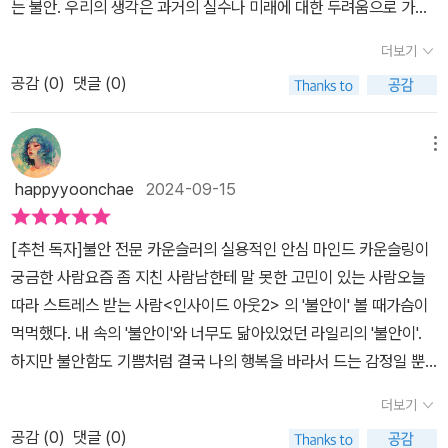
는 불안. 우리의 생각은 과거의 실수나 미래에 대한 두려움으로 가득
것. 그러니 불안이가 작동되는 것을 알아차리고 그 유형에 맞는 케어
차고, 그로 인해 현재에 집중하지 못하게 됩니다. 타인의 말과 평가에
를 해주면 과민하게 반응하는 '안쓰러운 불안이'를 진정시킬 수 있을
더보기
쉽게 흔들리기도 하고요.《불안한 사람도 마음이 편안해지는 작은 습
것이다.​​​상황에 맞게 꺼내 쓰는 습관자신감이 없어 생기는 불안, 사람
공감 (
0
)
댓글 (0)
관》은 온갖 불안을 해결하기 위해 일상에서 실천할 수 있는 아주 작은
에게 느끼는 불안, 갑자기 닥친 패닉,막연히 속이 답답한 불안, 견디기
습관들을 소개합니다.저자가 제시하는 방법은 거창하지 않습니다. 인
힘든 트라우마. 더불어 쉽게 즐거워지는 마음과 기분 좋은 내일을 위
형을 꼭 안고 잠들거나, 거울을 가까이 두고 스스로에게 미소 짓는 것
메뉴
한 처방까지. ​​우리가 살아가며 만날 수 있는 불안의 순간들을 지혜롭
같은 사소한 행동들입니다. 이처럼 간단한 행동이지만, 저자가 상담
게 넘길 수 있도록 돕는다. 처음부터 쭉 읽어도 좋지만, 자신에게 꼭
happyyoonchae
2024-09-15
한 수많은 사람들이 효과를 본 방법들이라고 합니다.저자는 '불안
필요한 내용을 먼저 읽어도 무방하다. 당장 필요한 습관부터 실행해
이'라는 캐릭터를 소개합니다. 불안이는 없애야 할 존재가 아니라 나
보자.​​​쉽다, 간결하다, 재미있다.당신의 마음을 지켜주는 당신만의 방
[추천 독자]불안 전문 카운슬러의 실용적인 안심 마인드 카운슬링이
를 지켜주는 기특하고 성실한 캐릭터입니다. 불안이의 역할을 인지하
법을 이 책을 통해서 발견할 수 있다면 불안 전문 카운슬러로서 더 큰
궁금한 사람요즘 좀 지친 사람남한테 말 못한 고민이 있는 사람오늘
는 것만으로도 불안의 알람 소리는 놀랄 정도로 사그라든다고 합니
기쁨과 보람은 없을 것입니다.불안한 사람도 마음이 편해지는 작은
따라 스트레스 받는 사람<인사이드 아웃2> 의 '불안이' 볼 때가슴이
다. 더불어 내가 느끼는 불안의 종류를 알면 적절하게 대처할 수 있습
습관불안을 잠재우는 습관은 아주 쉽다. 간결하다. 귀여운 그림들이
먹먹했다. 내 속의 '불안이'와 너무도 닮아있었던 라일리의 '불안이'.
니다.불안은 종종 자신감의 결여에서 시작됩니다. 스스로를 깎아내리
수록되어 있어 눈에 쏙쏙 들어오고 재미있다. ​​사실 마음이 힘들고 몸
하지만 불안함도 기쁨처럼 결국 나의 행복을 바라서 드는 감정일 뿐
고 결점을 부각시키며 점점 더 불안에 빠지곤 합니다. 저자는 오히려
이 지칠 때는 책 속의 활자도 눈에 잘 들어오지 않는다. 그러나 이 책
이다. 그러니 불안함을 나쁘게만 보지 말고 우리는 불안이를 잘 대할
외면에 조금 더 애정을 쏟는 습관을 통해 내면의 긴장을 풀 수 있다고
더보기
은 쉬운 설명으로 한눈에 쏙 쏙 들어와 가독성이 매우 높다. ​​습관은 바
방법을 알면 된다.억지로 긍정적인 모습을 보일 필요도 없습니다. ~
설명합니다. 외적인 자신감은 결국 내적인 평화를 가져오며, 자신감
로 사용해 볼 수 있을 정도로 쉬우니, 해볼까 말까 지체할 필요도 고민
공감 (
0
)
댓글 (0)
'하지 못하는 나도 괜찮아!'라고 담담히 인정하는 순간 당신의 마음은