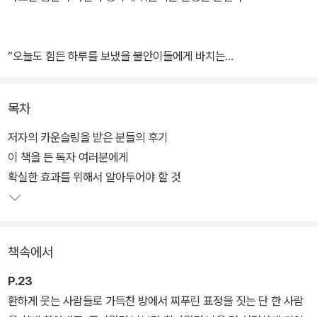
“오늘도 힘든 하루를 보냈을 불안이들에게 바치는
마법 같은 책”(작가 새벽 세시)
목차
“부적처럼 가지고 싶은 책!
저자의 카운슬링을 받은 분들의 후기
마음에 박힌 가시를 뽑는다”(독서미터 리뷰)
이 책을 든 독자 여러분에게
확실한 효과를 위해서 알아두어야 할 것
길을 걷다가도, 밥을 먹다가도 어느샌가 생각에 휩싸인다. 몸은 여기
있지만 마음은 지나간 과거와 오지 않은 미래의 부정적인 생각 속을
책속에서
헤매고 있다. 타인의 평가와 말에 쉽게 영향받고 그 기분에서 금세 벗
어나기 어렵다. 마음에 걸리는 일 하나 없이 잠든 적은 없는 것 같다.
P.23
불안한 사람이 살아가는 것만으로도 힘겨운 이유다. ‘이렇게 속수무
환하게 웃는 사람들로 가득찬 방에서 찌푸린 표정을 짓는 단 한 사람
책이거나 약으로밖에 해결될 수 없는걸까?’ 일본의 공인 심리사이자