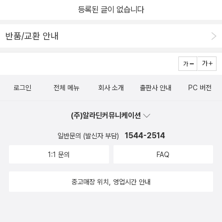
나 말고 다른 각도에서자신을 바라보는 습관을 가지면좀 더 객관적으
등록된 글이 없습니다
연관시키지 않는 습관을 들여야 한다. 부정적인 '착각하는 버릇'에 강
로 마음이 변화하고 긍정적으로 돌아서는 기로에서게 되는 것 같습니
아지 한 마리씩 이름을 붙여주고, 내게 달라붙어서 재롱떠는 이미지
다.​인생이... 그런 것 같습니다.이 책을 다 읽고 나서는영화 인사이드
반품/교환 안내
를 떠올려보라고 한다. 저자가 버릇의 유형마다 붙여준 이름이 유쾌
아웃이 생각나더라고요.​모든 감정들이 조화롭게 마음속에서혹은 머
하고 책 속에 캐릭터 그림처럼 상상하니 기분이 개선되고 웃음이 나
릿속에서 생활해야즐겁게 성장하는 사람이 된다는 걸다시 한번 알게
와서 부정적인 감정이 어느새 변화하고 있음을 느끼게 된다. 어떤 자
되었으며불안을 안고 사는 분들이 이 책을 읽고 편안해지는 습관을
세를 취하느냐에 따라 기분과 태도가 180도 달라진다는 것이 실험을
만들어 갔으면 참 좋겠습니다.​마인드컨트롤~자기 계발서로 추천!!​
로그인
전체 메뉴
회사 소개
출판사 안내
PC 버전
통해 증명된다.당당한 자세를 취하면 '테스토스테론'이라는 호르몬이
증가한다는 것이다. 강아지 그림을 따라 고개를 들고 몸을 쭉 펴게 된
(주)알라딘커뮤니케이션
다.​이야기가 서툴러도 '마법의 말'로 상대방과 즐거운 대화를 할 수 있
1544-2514
다.어색한 사람과 이야기를 나눈다면 상대방의 하트와 나의 하트가
일반문의 (발신자 부담)
연결된 모습을 상상하면 이전보다 가깝고 친근하게 느껴진다. 상대방
1:1 문의
FAQ
을 십년지기 친구라고 생각하면 마음이 편해져 편하게 말할 수 있게
된다.상대방의 단점을 시각을 달리해 장점으로 바꾸어 볼 수 있는 리
중고매장 위치, 영업시간 안내
프레이밍 사례들을 알려주고 있다.​불편한 분위기에서도 여유로운 사
람이 되고 싶은가? 화내는 사람의 기분에 동요되고 싶지 않다면 생각
의 관점을 바꾸는 꿀팁이 도움이 된다.'if then 플래닝' 이거 어디서