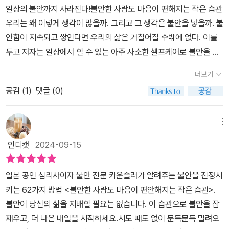
일상의 불안까지 사라진다!불안한 사람도 마음이 편해지는 작은 습관
서 그 말을 순순히 받아들이게 됩니다.마치 사랑하는 엄마가 곁에서
우리는 왜 이렇게 생각이 많을까. 그리고 그 생각은 불안을 낳을까. 불
당신을 보듬어주고 응원해주는 것처럼요.이것이 바로 옥시토신의 효
안함이 지속되고 쌓인다면 우리의 삶은 거칠어질 수밖에 없다. ​​이를
과입니다.극도의 압박감을 느끼면 심장이 터질 것 같은 사람 있나요?
두고 저자는 일상에서 할 수 있는 아주 사소한 셀프케어로 불안을 누
긴급 처방법이 있어요.-외부에서 느릴 리듬을 심장에 전달하면 저절
그러뜨릴 수 있다고 전한다. 당연히 심리학과 뇌과학적인 근거에 따
로 심장의 고동이 서서히 느려지면서 진정됩니다.가슴을 두드리는 속
더보기
라 효과도 검증된 방법들이다.​​​셀프케어로 새롭게오랫동안 안고 있던
도는 2초에 한 번 정도가 적당하다고 알려져 있습니다.‘통,통,통’하고
공감 (
1
)
댓글 (0)
마음의 문제가 단기간에 해결되었다.약을 먹지 않아도 차츰 상태가
일정한 리듬으로 가슴을 두드린다.-자신이 내뱉은 말이나 저지른 행
호전되었다.나 자신에게 자신감이 생겼다.불안한 사람도 마음이 편해
동을 후회하며 전전긍긍하는 경우가 있나요?또 어떤 부끄러운 실수
지는 작은 습관간단한 셀프케어로 마음의 문제를 해결하고 싶다면,
메뉴
를 계기로 부정적인 생각이 꼬리에 꼬리를 물면서 빙빙 맴돌 때는
불안한 마음을 떨쳐내고 싶다면, 스스로를 돕고 싶다면. 저자가 제시
요?‘짝!’하고 손뼉을 치고 “멈춰!”라고 외치자.-생각이 많은 사람‘수
인디캣
2024-09-15
한 62가지 습관에 집중해 보자. ​​불안한 사람도 마음이 편해지는 작은
기 명상’이라고도 하는데 머릿속에 떠오른 것을 모조리 종이에 적는
습관은 불안 전문 카운슬러가 8천 명을 상담하며 가장 효과를 본 방
활동입니다.신경 쓰이는 일이나 이유모를 불안감을 종이에 써 내려가
일본 공인 심리사이자 불안 전문 카운슬러가 알려주는 불안을 진정시
법이다. 이 방법이 당신의 마음을 지켜줄 것이다.​​​내 안의 불안, 나를
다 보면 머릿속이 정리되어서 속이 시원하고 기분도 가벼워집니다.자
키는 62가지 방법 <불안한 사람도 마음이 편안해지는 작은 습관>.
지키기 위한 알람방법을 알기 앞서, 불안에 대한 시각을 바꿔보자. 저
신에게 도움이 될만한 것들을 따라 해보면서 불안한 마음을 편안한
불안이 당신의 삶을 지배할 필요는 없습니다. 이 습관으로 불안을 잠
자는 불안에 대해 <​24시간 당신의 안전을 지키는 기특한 우리 '불안
마음으로 바꿔 볼 수 있어요. 저도 몇 가지 방법은 바로 적용해 보려고
재우고, 더 나은 내일을 시작하세요.시도 때도 없이 문득문득 밀려오
이'>라고 표현한다. ​​단지 지나치도록 성실하고 민감해서 문제가 되는
요.