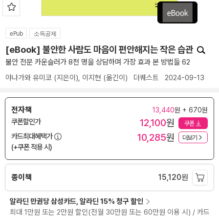
ePub
소득공제
[eBook] 불안한 사람도 마음이 편안해지는 작은 습관
불안 전문 카운슬러가 8천 명을 상담하며 가장 효과 본 방법들 62
야나가와 유미코
(지은이),
이지현
(옮긴이)
더퀘스트
2024-09-13
전자책
13,440
원 + 670원
12,100
원
쿠폰할인가
쿠폰
10,285
원
카드최대혜택가
더보기
(+쿠폰 적용 시)
종이책
15,120
원
알라딘 만권당 삼성카드, 알라딘 15% 청구 할인
최대 1만원 또는 2만원 할인(전월 30만원 또는 60만원 이용 시) / 카드