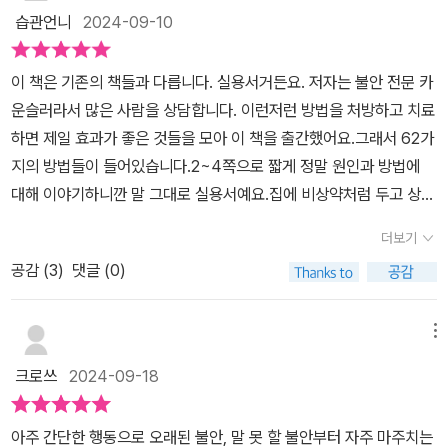
습관언니
2024-09-10
이 책은 기존의 책들과 다릅니다. 실용서거든요. 저자는 불안 전문 카
운슬러라서 많은 사람을 상담합니다. 이런저런 방법을 처방하고 치료
하면 제일 효과가 좋은 것들을 모아 이 책을 출간했어요.그래서 62가
지의 방법들이 들어있습니다.2~4쪽으로 짧게 정말 원인과 방법에
대해 이야기하니깐 말 그대로 실용서예요.집에 비상약처럼 두고 상시
로 불안할 때 꺼내서 찾아보기 좋은 책 같아요. 사전처럼 필요할 때마
더보기
다 그 부분을 들춰보고 따라 하면 되거든요. 가벼운 불안 증상부터 공
공감 (
3
)
댓글 (0)
황장애까지 다양한 원인에 적용하는 방법들이 들어 있으니 관심 있다
면 읽어보세요. -당신은 왜 불안할까요?이유는 우리가 태생적으로 그
렇게 타고난 생물이기 때문입니다.인간의 의식은 ‘불안’으로 향하도
메뉴
록 유전자게 새겨져 있습니다.62가지 방법 중에서 저에게 필요한 방
크로쓰
2024-09-18
법도 많이 찾았는데요. 그중 몇 가지 소개해 볼게요.자신감이 생기게
하는 빠른 방법이 있는데요.-위 팔뚝을 쓸어내렸다 올렸다 하며 자신
아주 간단한 행동으로 오래된 불안, 말 못 할 불안부터 자주 마주치는
에게 격려와 위로의 말을 건네면 꽁꽁 언 마음이 사르르 녹아내리면