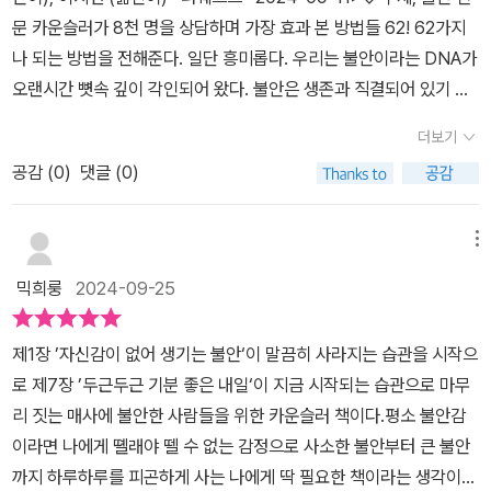
있어. 얼마나 기특해!'⠀'괜찮아, 괜찮아. 충분히 잘 하고 있어! ' ⠀⠀⠀
즉 무의식이 거는 제동이라는 걸 인지해야 합니다. 그리고 저 목소리
문 카운슬러가 8천 명을 상담하며 가장 효과 본 방법들 62! 62가지
⠀⠀마치 사랑하는 엄마가 곁에서 당신을⠀보듬어주고 응원해주는 것
가 들릴 때가 바로 기회라고 합니다. '실제로 해보는 것'의 중요성을
나 되는 방법을 전해준다. 일단 흥미롭다. 우리는 불안이라는 DNA가
처럼 ⠀⠀🌷 이것이 바로 옥시토신의 효과이다. ⠀⠀중간 중간 귀여운
강조합니다.작은 습관 하나가 불안을 잠재울 수 있다는 걸 보여준 <
오랜시간 뼛속 깊이 각인되어 왔다. 불안은 생존과 직결되어 있기 때
강아지 캐릭터가⠀나와 동작을 알려 주는 모습이 인상적이⠀였다.⠀⠀
불안한 사람도 마음이 편안해지는 작은 습관>. 한 걸음씩, 작은 습관
문이다. 불안한 마음이 위험을 감지해 살아남을 수 있었으니까. 근데
⠀⠀@lael_84 ⠀⠀⠀⠀⠀#더퀘스트출판사를(@thequest_book )
으로 평온한 마음을 찾을 수 있게 도와줍니다.- 출판사로부터 도서를
더보기
살아가다보면 지나친 불안으로 될 일도 그르치고, 브레이크가 걸리는
통해 서평단에 선정되어 도서협찬을 받아 서평을 작성하였습니다 ⠀
제공받았습니다
공감 (
0
)
댓글 (0)
경우도 적지 않다. 특히 현대사회에 꼭 필요한 불안관리책으로 괜찮
감사합니다.💕⠀⠀⠀⠀⠀#오늘은도서 #신간도서 #불안한사람도마
은 책이 아니었나 싶다. 몇가지 괜찮은 방법을 적어보자면 팔뚝을 위
음이편안해지는작은습관 #불안 #내면 #셀프허그 ⠀#그림책스타그
아래로 쓸어내리고 올리면서 스스로에게 위로와 격려의 말을 건넨다.
메뉴
램 #그림책테라피스트 ⠀#마음약처방⠀
“괜찮아. 충분히 잘하고 있어!”라고. 아이에게 포옹해주는 그런 느낌
믹희룽
2024-09-25
을 스스로에게 주는 것!자세를 곧게 펴면 테스토스테론 호르몬이 증
가하면서 결단력, 적극성, 공격성이 높아진다. 즉 기운이 강해지고 자
제1장 ’자신감이 없어 생기는 불안‘이 말끔히 사라지는 습관을 시작으
신감이 생기니 몸을 쭉 펴보자!누군가가 짜증을 내면 그가 곤란한 상
로 제7장 ’두근두근 기분 좋은 내일‘이 지금 시작되는 습관으로 마무
황에 빠진 사람이라 생각하고 나 때문이 아니니 위축되지 말자. 부정
리 짓는 매사에 불안한 사람들을 위한 카운슬러 책이다.평소 불안감
적인 사고 방식으로 빠져드는 꼬리에 꼬리를 물고 계속 생각하는 건
이라면 나에게 뗼래야 뗄 수 없는 감정으로 사소한 불안부터 큰 불안
“짝!”하고 큰 소리가 날 정도로 손뼉을 친 뒤 “멈춰!”라고 외친다. 등
까지 하루하루를 피곤하게 사는 나에게 딱 필요한 책이라는 생각이
등이 있다. 62가지나 되는 방법이 있으니 적어도 하나 정도는 그래도