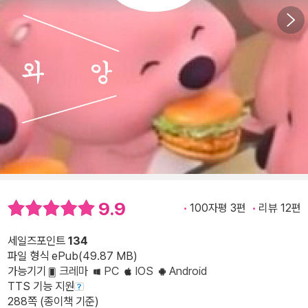
9.9
100자평 3편
리뷰 12편
세일즈포인트
134
파일 형식 ePub(49.87 MB)
가능기기
크레마
PC
IOS
Android
TTS 기능 지원
288쪽 (종이책 기준)