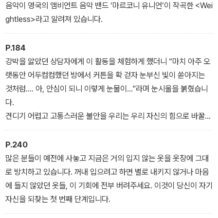
음악이 영국의 앰비언트 음악 밴드 ‘마르코니 유니언’이 작곡한 <Wei
ghtless>라고 알려져 있습니다.
P.184
강박을 앓았던 상담자에게 이 활동을 체험하게 했더니 “마치 아주 오
랫동안 어두컴컴했던 방에서 커튼을 확 걷자 눈부신 빛이 쏟아지는
것처럼…. 아, 안심이 되니 이렇게 눈물이…”라며 눈시울을 붉혔습니
다.
견디기 어렵고 고통스러운 불안을 우리는 우리 자신의 힘으로 바꿀
수 있습니다. 통제할 수 있습니다. 이 사실을 아는 것만으로 문득 마음
이 편해지는 것 같지요.
P.240
많은 분들이 예전에 사놓고 지금은 거의 입지 않는 옷을 옷장에 그대
로 방치하고 있습니다. 꺼내 입으려고 하면 별로 내키지 않거나 마음
에 들지 않았던 옷들, 이 기회에 전부 버려주세요. 이것이 당신이 자기
자신을 되찾는 첫 번째 단계입니다.