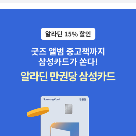
들어봤는데? 최근에 읽은 책에서는 변수에 대한 준비를 하는 방법으
로 쓰였었는데 이 책에서는 거절 못 하는 사람이 이용해 사전에 거절
할 말을 준비해 둘 수 있는 대처법으로 사용할 수 있다고 한다.​그라운
딩 명상법을 통해 자신감 있는 내가 되도록 트레이닝할 수 있다.듣기
힘든 잔소리를 유쾌하게 극복할 수 있는 방법을 알려주어 웃음이 난
다.저자는 불안을 심각한 방법이 아닌 유쾌하게 관점을 바꾸고 마음
과 사고의 트레이닝 통해 전환시키는 작은 습관들로 마음에 박힌 가
시를 뽑게 한다. ​귀의 '신문'이라는 혈자리를 자극하는 방법을 통해 공
황증상을 완화시킬 수 있다고 한다.마음이 차분해지는 4점 호흡법,
압박감을 진정시키는 법, 꼬리를 무는 생각을 멈추는 법은 어렵지 않
으면서 그 효과를 볼 수 있을 것 같다.곱씹는 버릇이 있다면 감정보다
'그건 그거고'로 감정보다 목적에 초점을 맞춘다.불안은 바꿀 수 있는
것이었다. 혼잣말이나 마인트컨트롤뿐 아니라 오감을 활용한 자극을
통해서도 개선할 수 있는 것이었다.​​막연한 불덩어리를 종이 위에 모
조리 쏟아내고 '월륜관 명상'을 통해 보름달처럼 마음처럼 밝아질 수
있다. 운동+음악+몰두할 수 있는 일에 도전하면 이유 모를 불안감이