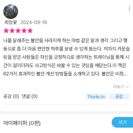
있습니다.이 책을 받아 제목을 읽었을 때는그저 바쁜 현대사회에서
보세요. 괜찮습니다. 오늘보다 내일은 훨씬 좋은 하루일 테니까요.-P.
조금이나마 더마음 편하게 살아갈 수 있는 방법들에 대해서소개했겠
메뉴
287#도서제공 #서평 #카운슬러 #책리뷰 #책추천 #자기계발 #베
지?라는 생각만 했었습니다.​책 앞부분의 6장 분량의 저자의 카운슬
스트셀러 #북스타그램 #책스타그램 #book #bookstagram #bo
희망꽃
2024-09-16
링을 받은 불안했던 사람들의 후기를하나하나 읽어보며 그 사연을 접
oklover #bestseller
했을 때는불안이라는 감정을 안고 우울증으로 살아가는사람들이 참
나를 달래주는 불안을 사라지게 하는 마법 같은 말과 생각 그리고 행
도 많구나... 새롭게 알게 되었고미리 대처하듯 이 책을 정독해 봐야겠
동으로 좀 더 마음 편안한 하루를 보낼 수 있게 돕는다. 저자의 카운슬
다는생각만으로 이 책으로 빠져 보았습니다.​책을 읽으면서 문득'나는
링을 받은 사람들은 자신을 긍정적으로 생각하는 트레이닝을 통해 시
불안에 대해서 좀 무딘 사람인가?' 아니면 '정말 극도의 불안을 만나
간이 걸리더라도 사고방식은 바꿀 수 있는 것임을 깨닫는다.이 책은
보지 못한 걸까?''사람마다의 불안한 감정을 어떻게 측정하는 걸
62가지 효과적인 불안 개선 방법들을 소개하고 있다. 불안은 비정상
까?'몇 가지 의문점을 가져보았습니다.​난 그동안 이 정도의 불안은 감
적인 감정이 아니다. 불안의 목소리를 알아차리고 귀 기울여야 한다.
당할 수 있네~하고 살아왔던 건가?...​물론 미래와 죽음 이후에 대한
더보기
자신감이 없어 생기는 불안은 자신을 쓰다듬고 위로와 격려의 말을
막연한 불안은 또 얘기가 다르지만요.각 장마다 작가가 전해 주고 싶
공감 (
0
)
댓글 (0)
건내야 한다.이런 나도 괜찮다고 인정하고 부정적인 자신을 과거형을
은 말들을재미있는 캐릭터들과 함께 전해줍니다.' 자신감이 없으면 뭘
끝맺아야 한다.​~해야 한다에서 ~할 수 있으면 좋겠다로 장벽을 낮춰
하든 불안해지기 마련입니다.하지만 이는 반대로 말하면, 자신감만
보자. 먹는 순서만 바꿔도 자신감이 증폭된다.자신을 너그러운 시선
생기면 불안한 마음이분명 가벼워진다는 것.자신에게 OK 사인을 자
쓰기
마이페이퍼 (0편)
으로 바라보고 여유를 가져야 한다. 사람에게 느끼는 불안은 정도의
주 보내면변화가 시작됩니다. '​정말 이치에 맞는 말씀이네요.평소의
차이가 있지만 사람들에게 많은 불안이다.타인의 언짢은 기분을 나와