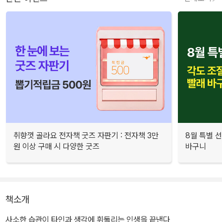
취향껏 골라요 전자책 굿즈 자판기 : 전자책 3만
8월 특별 선
원 이상 구매 시 다양한 굿즈
바구니
책소개
사소한 습관이 타인과 생각에 휘둘리는 인생을 끝낸다