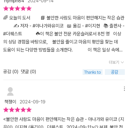
nymph84
2024-09-14
의 어색함을 풀어주는 '마법의 말'을 사용하세요. 처음 만난 사람과의
링이 되는 힐링 책이다.요즘은 많은 사람들이 공황장애나과민성 대장
하게 소개한다. 자세한 내용이 궁금하다면 책을 통해 확인할 수 있길.​​​
솔직하게 작성한 글입니다.
어색한 대화는 불안을 증폭시킵니다. 하지만 간단한 마법의 말은 대
증후군, 강박 등으로자신감을 많이 잃어가고 있다고 한다.나는 이 책
좀 더 나은 내가 되길우리 인생의 반갑지 않은 동반자 불안. 하지만 어
🌈 오늘의 도서⠀⠀⠀📘 불안한 사람도 마음이 편안해지는 작은 습관
화의 흐름을 자연스럽게 만들어, 그 자리에 여유를 가져다줍니다.긴
을 자신감 높이는 책으로많은 이들이 읽어보았으면 좋겠다.어쩌면 오
찌 불안 없는 삶을 살아갈 수 있겠는가. 피할 수 없다면 즐기라지만,
⠀⠀⠀✍️ 저자 - #야나가와유미코⠀📖 옮김 - #이지현⠀📚 출판사 -
급 상황에서 마음을 진정시키는 방법, 트라우마와 과거의 불안 극복
랫동안 나를 벼랑 끝으로 몰던초조감과 불안이 점점 사라지는 걸느낄
즐길 깜냥은 안되고 잘 조절하고 달래 '얌전한 불안이'로 곁에 둬야지.
#더퀘스트⠀⠀⠀⠀☘️이 책은 불안 전문 카운슬러로서 8천 명⠀이상
하는 법, 마음을 쉽게 즐겁게 만드는 습관, 내일을 더 사랑하게 만드는
수 있는 자기 계발 책이다.불안한 사람도 마음이 편안해지는 작은 습
​​자주 불안해하는 사람은 마음이 나약한 사람이 아니라 좀 더 나은 내
의 상담 경험을 바탕으로, ⠀불안을 줄이고 마음의 평안을 찾는 데 ⠀
습관까지 총 62가지 불안 해결 습관에 대한 이야기가 이어집니다.고
관이라는 책의 제목처럼 말이다.정말 거창한 것이 아닌데도 불안이
가 되길 간절히 바라는 사람이라는 '작가 새벽 세시'님의 말을 소중히
도움이 되는 다양한 방법들을 소개한다. ⠀⠀⠀⠀이 책은 일상 속에서
통스러운 기억을 다루는 '회전 워크'도 인상 깊었습니다. 아픈 기억을
사라지고즐거움을 되찾을 수 있다는 건 대단하다.특히 목차를 보면서
가슴에 담아본다. ​​당신의 불안을 너무 미워하지 않길, 저자의 말처럼
쉽게 실천할 수 있는 ⠀작은 습관들을 통해 불안감을 완화시키는 ⠀방
회상하고, 이를 부드럽게 치유하는 과정입니다. 불안의 원인을 마주
내가 원하는 부분을먼저 찾아보는 것도 좋을 것 같다.불안 전문 카운
내 안에 신호를 주는 불안이를 안아줄 수 있길 바란다. ​​더불어 불안한
더보기
법을 제시한다. ⠀⠀⠀⠀이 책은 불안으로 힘들어하는 사람들에게 ⠀
하면서도, 그것에 휘둘리지 않고 편안한 마음을 유지할 수 있는 방법
슬러가 전하는가장 효과 본 방법들을 접하면서우리의 불안도 떨쳐 버
사람들 모두 작은 습관 하나로 마음이 편안해지길 바라본다. 잘 읽었
공감 (
0
)
댓글 (0)
큰 도움이 될 수 있는 실용적인 내용으로, ⠀따뜻한 상담과 과학적인
입니다.<불안한 사람도 마음이 편안해지는 작은 습관>은 오늘의 불
리기를 바라본다.(자세한 책사진과 글&영상은 블로그에서 확인가능
습니다!*본 리뷰는 더퀘스트로부터 소중한 도서를 지원받아 작성된
접근법이 결합되어 ⠀불안감을 줄이고 마음의 평안을 찾는 데 ⠀큰 도
안한 나를 넘어서 다가오는 내일을 기대하게 하는 습관을 알려줍니
합니다.)<우울한 마음이 계속 모여나를 불안의 방에 가두었다.그리고
리뷰입니다. 덕분에 불안을 잠재울 수 있는 좋은 방법을 알았습니다.
움이 될 것이다.⠀⠀⠀⠀⠀🔖 기억어 남는 페이지 ⠀⠀⠀⠀🎀 자신의
다. 불안에 시달리는 현대인, 특히 쉽게 불안감을 느끼고 타인의 시선
메뉴
그 마음은 점점 더 커져나를 아주 나약하게 만들고 만다.어쩌면 난 어
감사합니다.
내면보다 외면, 즉 신체에 ⠀애정을 쏟는 방법 ⠀⠀⠀⠀⠀🌷 해야 할
에 흔들리는 사람이라면 이 습관들을 챙겨보세요. 일상에서 실천할
디에도 갇혀있는 게아닐지도 모르는데...나 스스로가 나를 가두는 건
책쟁이
2024-09-19
일은 두 가지 ⠀⠀⠀⠀⠀1. 양손을 가슴 앞으로 가져와서 서로⠀교차시
수 있는 구체적이고 현실적인 방법들이어서 유용한 가이드가 됩니
아닐까?한발 앞으로 내디뎌 보자.어쩌면 갇힌 건 내가 아니라내 생각
키고 위 팔뚝을 위아래로 쓸어내렸다.⠀올렸다를 반복한다.⠀⠀⠀2.
다.'이런 거 해봤자 무슨 소용 있겠어.'라는 마음의 소리는 잠재의식의
일지도 모르니까..-지유 자작 글귀->​https://m.blog.naver.com/b
<불안한 사람도 마음이 편안해지는 작은 습관 - 야나가와 유미코 (지
스스로에게 이해와 위로의 말을 건낸다. ⠀⠀' 그래, 넌 최선을 다하고
장난이라는 걸 짚어줍니다. 변화가 두려워서 지금에 머무르려는 것,
odmi2019/223585593312
은이), 이지현 (옮긴이) 더퀘스트 2024-09-11>♡ 부제, 불안 전