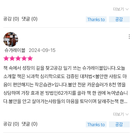
들었다. 저자 야나가와 유미코는 불안한 마음을 가지고 살아가는 사
해 보면 안하는 것보다 낫다는 사실! 이게 효과가 있어?라고 코웃음
더보기
람들의 마음을 공감해주고 위로해주며 도움이 되는 해결법을 제시해
치면서 아무것도 행동하지 않는 것보다는 믿어보고 한번 해보면 조금
공감 (
0
)
댓글 (0)
주는데 책을 읽으면서 따라하다보니 조금씩 마음이 편안해지는 경험
이라도 도움이 될 수 있다는 사실! 그런 의미에서 저널링(Journalin
을 할 수 있었다. 생각보다 세상에는 많은류의 불안이 있었는데 나같
g) 이라고 하는 방법이 소개되어 있었는데, 머릿속에 떠오른 것을 모
은 경우는 일어나지 않은 일에 대한 불안감으로 매사에 모든 일에 있
메뉴
조리 종이에 적는 활동으로 신경 쓰이는 일이나 이유 모를 불안감을
어서 걱정이 먼저였던 것 같다. 책에는 이런 부분까지 도움을 줄 수 있
종이에 써 내려가다 보면 머릿속이 정리 되어 속도 시원하고 기분도
슈가레이블
2024-09-15
는 방법이 나와있어서 공감이 가기도, 나에 대해 많은 위로를 받기도
가벼워지는 이 방법을 해 보고 있다. 안하는 것보다야 훨씬 낫고, 며칠
하는 매우 좋은 시간이였다. 책에 나와있는데로 오늘 아침 일어나서
쓰다보니 내가 주로 무슨 생각의 흐름으로 불안을 느끼고 있는지 알
책 속에서 성장의 길을 찾고공감 일기 쓰는 슈가레이블입니다.오늘
내 자신을 감싸 안아주면서 나에게 위로의 말을 건내보니 하루의 시
수 있어서 꽤 좋아서 쓰고 있다. 이 책, 괜찮다! 늘 느끼지만 행동이 따
소개할 책은 뇌과학 심리학으로도 검증된 대처법<불안한 사람도 마
작이, 그리고 하루의 마무리까지 기분좋게 보낼 수 있을것같은 자신
라야 변화가 일어난다. 🔖 괜찮습니다. 당신의 행복은 당신이 제일 잘
음이 편안해지는 작은습관>입니다.​불안 전문 카운슬러가 8천 명을
감이, 확신이 생겼다.📖 새로운 가능성을 발견할 수 있는 유연한 마음
알고 있습니다. 불안에 휩싸여 결정 내리지 못하고 있는 상황이라도
상담하며 가장 효과 본 방법인62가지를 골라 책 한 권에 녹여냈습니
은 지금까지 당신을 괴롭혀온 불안조차 당신을 밝게 빛나게 하는 힘
답은 이미 명확하게 당신 안에 있음을 기억하세요.
다.​불안을 안고 살아가는사람들의 마음을 토닥이며 달래주는책 한
으로 바꿀 수 있습니다.-P.28📖 자신을 너그러운 시선으로 바라보고
권!작가는 이 책에서 소개하는 총 62가지 불안한 사람도 마음이 편안
여유를 가지면 어느샌가 다른 사람의 행동이 별로 신경 쓰이지 않게
더보기
해지는 작은 습관을 통해자신에게 꼭 맞는 방법을 만나 가벼운 기분
됩니다. 그 결과 당신은 다른 사람을 넉넉히 이해하는 사람이 될 수 있
공감 (
0
)
댓글 (0)
으로마인드 카운슬링을 하며자신만의 방법 또한 발견하길 희망하고
습니다.-P.66📖 오늘밤, 내일을 위한 행복 씨앗을 뿌리면서 잠들어