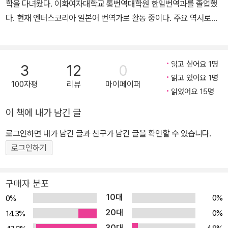
학을 다녀왔다. 이화여자대학교 통번역대학원 한일번역과를 졸업했
경언어 프로그래밍(NLP)’의 트레이너 자격증을 보유하고 있다. 스스
다. 현재 엔터스코리아 일본어 번역가로 활동 중이다. 주요 역서로는
로가 불안장애였다. 매사에 과도하게 걱정하는 가정환경의 영향으로
《내 아이를 위한 7가지 성공씨앗(남자아이 편)》, 《내 아이를 위한 7
무엇을 해도 자신 없고 불안한 채로 30년 넘게 불안증을 겪었다. 이
가지 행복씨앗(여자아이편)》, 《가능성이 폭발하는 골든타임 육아》,
를 극복한 경험에 바탕해 자신과 같은 처지의 환자에게 다가가는 따
《생각법이 달라지는 스탠퍼드 교육법》, 《칭찬이 아이를 망친다》, 《흘
읽고 싶어요 1명
3
12
0
뜻한 상담, 불안 증상에 대한 과학적인 근거와 구조를 기반으로 한 실
러넘치도록 사랑하라》 등이 있다.
읽고 있어요 1명
100자평
리뷰
마이페이퍼
천형 카운슬링이 높은 평가를 받으면서 일본 각지에서 상담자가 쇄도
읽었어요 15명
하고 있다. 기업 연수, 대학교, 심리 클리닉에서의 강의를 비롯해 8천
이 책에 내가 남긴 글
회가 넘는 개인 세션을 통해서 상담자의 공통적인 패턴을 발견, 우울
과 불안을 근본적으로 개선하는 ‘안심 마인드 프로그램’을 제공하고
로그인하면 내가 남긴 글과 친구가 남긴 글을 확인할 수 있습니다.
있다.
로그인하기
구매자 분포
10대
0%
0%
20대
0%
14.3%
30대