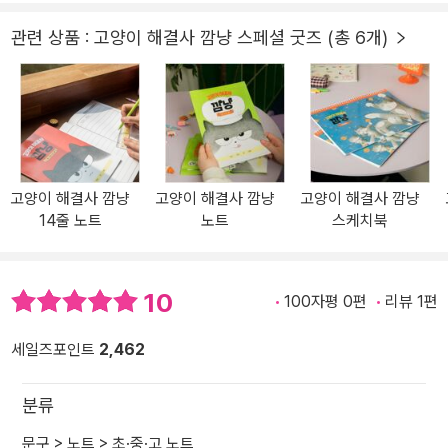
관련 상품 : 고양이 해결사 깜냥 스페셜 굿즈 (총 6개)
고양이 해결사 깜냥
고양이 해결사 깜냥
고양이 해결사 깜냥
14줄 노트
노트
스케치북
10
100자평 0편
리뷰 1편
세일즈포인트
2,462
분류
문구
>
노트
>
초·중·고 노트