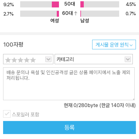
50대
4.5%
9.2%
60대
0.7%
2.7%
여성
남성
100자평
게시물 운영 원칙
카테고리
현재
0
/280byte (한글 140자 이내)
스포일러 포함
등록