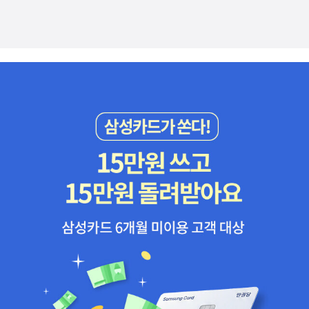
록새록 떠오를 거예요. 군주론 | 니콜로 마키아벨리목적을 위해 수단
의 모습을 그려내고 있다. (DC 세계관에 익숙하다면 그린 랜턴인 '모
작고 약한 몸으로 태어나 ‘인지 공간’에 들어갈 수 없었던 ‘이브’의 우
과 방법을 가리지 않는다는 의미를 가진 마키아벨리즘은 군주론에서
고'를 떠올리면 된다.)이 행성의 인류는 대기 속 특정 물질 때문에 30
정과 갈등을 그린 이야기. ‘이브’의 죽음을 통해 ‘나’는 결국 인류의 모
유래되었습니다.군주란 정직, 의리, 겸손함 등의 도덕적인 덕목을 갖
년도 못 되는 수명을 지닌 채 살아가는데, 이를 해결하기 위해서는 행
든 지식이 담겨 있다고 여겨지는 ‘인지 공간’을 떠나기로 한다. 그건
춰야 하지만 여기에만 치중하다보면 권력 유지는 힘들어질 수밖에 없
성 곳곳에 존재하는 특정 물질을 섭취하기만 하면 된다. ​하지만 현지
이브가 말하던 ‘우리의 기원’을 찾는 일이었고, ‘이브’를 기억해내는 일
습니다.그렇기에 속임수와과 같은 비도덕적 행위가 군주에게 필요하
인들은 이 물질을 신성시하면서 절대 손상하거나 훼손하지 않는 문화
이기도 했다. 우리는 ‘이브’를 통해 ‘인지 공간’, 즉 완전하고 정상이라
다는 것입니다. 단, 국민 혹은 나라를 위해 옳은 목적으로 행할 때 말
를 고집하고, 지구에서 온 인류는 이 관습을 이해하지 못한 채 떠나고
고 여겨지는 지금의 세계가 차마 다 담지 못하는 사소하지만 소중한
이죠. 인생의 태도 | 웨인 다이어불안해하고 있는 이들에게 건네는 메
만다.처음에는 나 역시 '맹목적인 종교적 관습 유지'를 비판하는 작품
기억들에 대해 되돌아보게 된다. 우리가 잊었고, 어쩌면 지금 이 순간
시지로, 4년 전에 읽어보고 근래 마음을 재정비하기 위해 오랜만에
이라 생각했는데 그 안에는 보다 숭고한 약속이 숨어 있었다. “신도
도 우리에게서 잊혀지고 있는 것들에 대해서도. - ‘인지 공간’은 유기
펼쳐보았습니다.삶을 바꾸는 것은 그 삶을 대하는 우리의 태도이며,
금기도 없지. 오직 약속만이 있단다.”'오래된 협약' 中마지막으로 시
체 뇌의 한계를 넘어 지식이 영구 보관되도록 돕는 큐빅 시스템이자
생각이 달라져야 태도가 달라지고 이것이 곧 행동의 변화로 이어질
간 개념이 개체마다 다를 수 있다는 상상력을 전개시킨 '캐빈 방정
공동 지식 구역, 또는 격자 구조물을 뜻한다. ‘인지 공간’에는 정교한
수 있다고 강조합니다.즉, 선택은 자신의 몫이며 선택이 곧 변화의 유
식'이 수록되어 작품의 대미를 장식한다.​일부 인터넷 위키 페이지에
자연의 이치와 세계의 놀라운 구조, 세계의 모든 아름다움이 담겨 있
무를 판단하는 것이니 삶을 변화시킬 수 있는 것은 결국 나 자신인 것
저자가 '페미니즘'에 관심이 많다고 소개되어 있어서 작품이 '정치적
고, 신화들이 대를 이어 전승된다. 오직 ‘인지 공간’을 통해서만 지식
입니다. 별의 지도 | 이어령이어령 선생님은 60년간 한국문화를 연구
올바름(PC)'으로 떡칠되어 있지 않을까 우려하는 사람도 있을 것 같
은 전승되고 남겨진다. 하지만, 또한 공동 지식은 어린 시절 간직했던
하신 분입니다.한국인 이야기(전4권, 완간)와 끝나지 않은 한국인 이
은데 읽어본 소감으로는 주인공들이 여성이라는 점을 제외하면 PC스
차이와, 서로의 다른 기억을 잊게 만들며, 행성 밖으로는 나갈 수 없게
야기(전6권) 시리즈는 이어령 선생님의 최후의 유작으로, 『별의 지
럽다는 생각은 딱히 들지 않았다.저자가 주목하는 '소수'에 대한 부분
막는 존재이기도 하다. 태어날 때부터 몸이 작고 연약해서 ‘인지 공
도』는 지상에 남긴 하늘과 별의 이야기가 담겨 있습니다. 500일의 영
도 현재의 성소수자나 장애인에 국한된 것이 아니라 SF적 상상력을
간’에 들어갈 수 없었던 ‘이브’는 끊임없이 인류의 기원이 행성 밖에
국 | 윤정영어를 제대로 배워오기 위해 영국으로 떠난 저자는 약 500
바탕으로 창조해낸 세상에서의 소수자들을 상정한 것이기 때문에 이
있다고 믿으며, 인지 공간 밖을 탐험하던 중에 들짐승에 의해 죽고 만
일을 영국에서 보내게 됩니다.영국에서 한국어를 가르치며 돈을 벌고