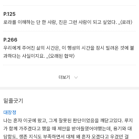
때로는 반겼고, 가끔은 거부했지만, 진은 그들에게서 각자 다른 진실
한 내면 일부를 발견했다. 그래서 한순간 진은 자신이 로라를 거의 이
P.125
해했다고, 로라의 복잡한 내면에 거의 가 닿았다고 생각한 적도 있었
로라를 이해하는 단 한 사람, 진은 그런 사람이 되고 싶었다. _〈로라〉
다. _〈로라〉
P.266
우리에게 주어진 삶의 시간은, 이 행성의 시간을 잠시 빌려온 것에 불
과하다는 사실이지요. _〈오래된 협약〉
더보기
밑줄긋기
대장정
나는 혼자 이곳에 왔고, 그게 잘못된 판단이었음을 깨닫고있다. 루지
가 함께 가주겠다고 했을 때 제안을 받아들였어야했는데, 용기와 대
담함도, 생존 지식도 부족하면서 대체 왜 혼자 오겠다고 우겼던 걸