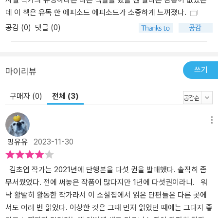
‘언니’는 불의의 사고로 인해 다른 이들과는 다른 아주 느린 시간대를
데 이 책은 유독 한 에피소드 에피소드가 소중하게 느껴졌다.
살아가게 된다. 〈오래된 협약〉의 ‘노아’는 겨우 서른 살밖에 살지 못한
채 일종의 정신병을 앓다 죽게 될 운명이며, 〈인지 공간〉의 ‘이브’는 작
공감 (
0
)
댓글 (0)
고 연약해서 ‘인지 공간’에 들어가지 못한다. 〈숨그림자〉의 ‘단희’는 발
성기관이 퇴화되어버린 존재다. 하지만, 그들을 주인공으로 하여 김
초엽이 그리는 세계는 결코 차갑지 않다. 《방금 떠나온 세계》의 소외
쓰기
마이리뷰
되고 배제된 인물들은 사회의 모순에 맞서며, 사회에 대한 의문을 그
치지 않은 채로 지금의 세계를 떠나 더 위대한 세계로 나아간다. 사랑
구매자 (0)
전체 (3)
과 이해와 위로가 아닌, 사랑의 힘과 이해의 힘과, 위로의 힘을 보여준
다. 방금 떠나온 세계를 잊지 않은 채로, 무한한 세계로의 여행을 떠난
메뉴
다. 유튜브 ‘겨울서점’의 김겨울 작가는 《방금 떠나온 세계》의 추천사
에서 “살면서 종종 이 소설집의 어떤 장면들을 떠올리게 될 것 같
밍유유
2023-11-30
다”고 말한다. “그가 이 시대에 글을 쓰고 있다는 것이 기쁘다”라고
도. 사랑의 입자들을 타고 낯선 세계를 떠도는 경이롭고 아름다운 우
김초엽 작가는 2021년에 단행본을 다섯 권을 발매했다. 솔직히 좀
주 저편의 이야기들 “우주에는 두 종류의 멸망이 있다. 가치 있는 멸
무서웠었다. 전에 써놓은 작품이 많다지만 1년에 다섯권이라니. 워
망과 가치 없는 멸망.” _〈최후의 라이오니〉 단독 임무를 부여받아 행
낙 활발히 활동한 작가라서 이 소설집에서 읽은 단편들은 다른 곳에
성 3420ED를 탐사하게 된 ‘나’와 기계들의 리더인 ‘셀’의 우정을 그린
서도 여러 번 읽었다. 이상한 것은 그때 먼저 읽었던 때에는 그다지 좋
이야기. ‘나’는 ‘셀’과의 만남을 통해서 자신에게 있던 태생적 결함이