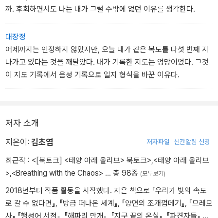
까. 후회하면서도 나는 내가 그럴 수밖에 없던 이유를 생각한다.
대장정
어제까지는 인정하지 않았지만, 오늘 내가 같은 복도를 다섯 번째 지
나가고 있다는 것을 깨달았다. 내가 기록한 지도는 엉망이었다. 그것
이 지도 기록에서 음성 기록으로 일지 형식을 바꾼 이유다.
저자 소개
지은이:
김초엽
저자파일
신간알림 신청
최근작 :
<[북토크] <태양 아래 올리브> 북토크>
,
<태양 아래 올리브
>
,
<Breathing with the Chaos>
… 총 98종
(모두보기)
2018년부터 작품 활동을 시작했다. 지은 책으로 『우리가 빛의 속도
로 갈 수 없다면』, 『방금 떠나온 세계』, 『양면의 조개껍데기』, 『므레모
사』,『행성어 서점』, 『해파리 만개』, 『지구 끝의 온실』, 『파견자들』,