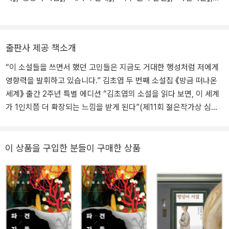
『책과 우연들』, 『아무튼 SF게임』등이 있다. 한국과학문학상, 오늘의
작가상, 젊은작가상, 한국여성지도자상 젊은지도자상, 중국 성운상
및 은하상 등을 수상했다. 사진출처 : ⓒ 해란
출판사 제공 책소개
“이 소설들을 쓰면서 했던 고민들은 지금도 거대한 행성처럼 저에게
영향력을 발휘하고 있습니다.” 김초엽 두 번째 소설집 《방금 떠나온
세계》 출간 2주년 특별 에디션 “김초엽의 소설을 읽다 보면, 이 세계
가 1인치쯤 더 확장되는 느낌을 받게 된다”(제11회 젊은작가상 심사
평)는 강지희 평론가의 말처럼, 김초엽의 소설은 고유하고 아름다운
인지 세계를 지닌 타자를 마주하는 경이로운 순간으로 우리를 이끈
다. 이전에는 김초엽이 SF를 말할 때 가장 먼저 소개되는 작가였다면,
이 상품을 구입한 분들이 구매한 상품
지금의 김초엽은 한국 문학을 말할 때 가장 먼저 소환되어야 하는 작
가가 되었다. 첫 소설집《우리가 빛의 속도로 갈 수 없다면》에 이어 2
년 만에 출간되었던 두 번째 소설집 《방금 떠나온 세계》가 새로운 표
지로 돌아왔다. “서로 겹칠 수 없는 세계들의 교차점”(특별판 ‘작가의
말’)을 실감 나게 그린 작품 일곱 편은 2년이 지난 지금도 독자들의 마
음을 속속들이 매만진다. 《방금 떠나온 세계》는 출간 직후 베스트셀