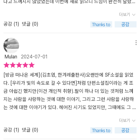
다고 느껴지지 않았었는데 이번에 새로 읽으니 느낌이 완전히 달랐
사실은 결함이 아닐지도 모른다는 걸 깨닫는다. - 멸망한 행성에 가서
다. 좋아졌다. 책을 출간하는 과정에서 기존의 원고들을 수정한 건지,
더보기
그곳에 남은 자원과 정보를 회수하고 정리하는 일을 하는 용감하고
아니면 내 컨디션이 좋아서 소설이 잘 읽힌 건지는 모르겠지만 소설
대담한 종족인 ‘로몬’의 일원인 ‘나’는 행성 시스템의 의뢰로 탐사할 가
공감 (
1
)
댓글 (0)
들이 훨씬 좋게 느껴졌다. 이번 소설집은 전에 읽었던 소설집인 <빛
치가 없다고 평가받은 행성 3420ED로 향한다. 하지만 탐사 도중 34
의 속도로 갈 수 없다면>보다 더 좋은 인상으로 남았다. 이전의 소설
20ED를 지배하고 있던 기계들에게 붙잡힌다. 기계들의 리더인 ‘셀’은
이 기존의 SF적 클리셰와 여성, 페미니즘을 전면에 낸 소설이었다면
메뉴
‘나’를 자꾸만 ‘라이오니’라고 부르면서, “라이오니, 드디어 돌아왔구
이번 소설집은 장애인과, 소수자 성을 SF적으로 잘 녹여냈다는 점에
나”라는 이상한 말을 반복하는데……. “빛은 얼마나 상대적인 것일
Mulan
2024-07-01
서 더욱 좋은 인상을 받았다. 작가가 평소에 관심있던 주제를 본인 작
까?” _〈마리의 춤〉 태어날 때부터 모그였던 ‘마리’와 모그 학생은 처음
품에 잘 녹여냈다는 점은 정말 흥미롭다.만약 같은 주제를 SF가 아닌
가르쳐보는 ‘나’의 이상하고 은밀한 무용 수업 이야기. 시지각 이상증
다른 식으로 변형했다면 느껴졌을 그런 답답한 느낌이 없어서 좋았
[방금 떠나온 세계](김초엽, 한겨레출판사)오랜만에 SF소설을 읽었
을 겪는 모그들은 춤을 추기는커녕 감상할 수도 없다고 말하는 ‘나’에
다. 소재가 좀 괴로워도 SF니깐 하는 느낌이다. <최후의 라이오니>
다. [우리가 빛의 속도로 갈 수 있다면]처럼 단편소설집이라는 게 조
게, ‘마리’는 모그도 춤을 출 수 있다고 말한다. “지금까지 이 세계에
는 2번 읽는 소설인데 이번이 더 좋았던 건 대략적인 줄거리를 아니
금 아쉽긴 했지만(이건 개인적 취향).팔이 하나 더 있는 것처럼 느껴
맞추려고 노력한 건 우리 모그들이에요. 당신들이 아니고요.” 타자화
작가가 앞에 뿌려놓은 떡밥을 잘 확인 할 수 있다는 점이었다. 이전에
지는 사람을 사랑하는 것에 대한 이야기, 그리고 그런 사람을 사랑하
되고 대상화된 존재인 ‘마리’의 말과 행동의 이유를 들여다봄으로써
읽었을 때는 주인공의 결론이 갑작스럽다는 인상을 받았었다. 또 결
는 것에 대한 이야기가 있다. 헤어진 시기도 있었지만, 그때에도 그 사
우리는 마리의 저항을 단순히 테러로만 볼 것인지, 아름다움의 기준
말의 장면이 좋았었는데 주인공의 감정을 서투르게 문자화 하기 보다
람을 이해하며 사랑하고 싶었다는 이야기다. 그러나, ‘사랑하지만 끝
더보기
은 과연 무엇인지에 대해 생각하게 된다. - 시지각 이상증을 겪고 있
는 이런식으로 장면화 하는 것이 더욱 효과적이라는 걸 느꼈다. 단순
내 이해할 수 없는 것이 당신에게도 있지 않나요‘.눈이 마주쳤을 때,
는 ‘마리’는 플루이드라는 보조 기계를 통해서만 타인의 움직임을 인
공감 (
1
)
댓글 (0)
히 쉽고 어렵고의 문제가 아니라 독자가 그 장면에서 그들이 어떤 감
로라는 장난기 어린 표정으로 씩 웃었습니다. 그 순간 저는 여전히 로
지할 수 있다. 친구의 부탁으로 ‘마리’에게 춤을 가르치게 된 ‘나’는 태
정을 느꼈을 지를 확인하게 한다는 점에서 작가 김초엽이 단순히 잘
라를 사랑하고 있다는 사실을 알았어요. 동시에 제가 앞으로도 어쩌