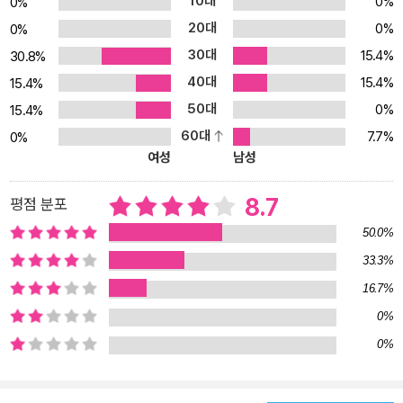
10대
0%
0%
여기서 조금 멀어졌다가, 아예 확 멀리도 가보았다가, 그러다가 다시
20대
0%
0%
때가 되면 돌아와 한참을 맴돌며 곱씹게 되는 그런 생각들이 이 소설
30대
15.4%
30.8%
집을 이루고 있네요. _특별판 ‘작가의 말’에서 《방금 떠나온 세계》특
40대
15.4%
별 에디션 표지는 특유의 신비롭고 아름다운 색감과 분위기로 주목받
15.4%
은 이지혜 작가가 일러스트를 맡았다. 기존 표지는〈로라〉를 콘셉트로
50대
0%
15.4%
만들었다면, 이번에는 〈오래된 협약〉의 주인공인 벨라타 행성의 사제
60대
7.7%
0%
와 오브, 행성을 떠나는 탐사선, 드넓은 우주의 모습을 그려 넣었다.
여성
남성
초판과는 또 다른 아름다움으로 기존 독자뿐 아니라 새로운 독자에게
도 김초엽 작가의 섬세한 문체와 날카로운 질문이 가닿길 바란다. “사
8.7
평점 분포
랑하지만 끝내 이해할 수 없는 것이 당신에게도 있지 않나요.” 남겨진
50.0%
그들과 떠나온 우리의 세계를 잇는 사랑의 힘 “이곳을 사랑하게 만드
33.3%
는 것들이 이곳을 덜 미워하게 하지는 않아. 그건 그냥 동시에 존재하
16.7%
는 거야. 다른 모든 것처럼.” _본문 중에서 《방금 떠나온 세계》는 〈관
내분실〉과 〈우리가 빛의 속도로 갈 수 없다면〉으로 제2회 한국과학문
0%
학상 중단편 대상과 가작을 동시 수상하며 한국 문학의 미래로 떠오
0%
른 김초엽 작가의 소설이다. 35만 부가 판매된 첫 소설집 《우리가 빛
의 속도로 갈 수 없다면》 이후 2년여 만에 나오는 두 번째 소설집이기