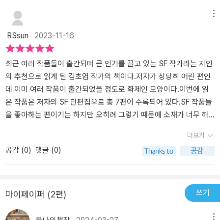
생적 모그인 ‘마리’가 과연 춤을 배울 수 있을지에 대해 호기심 반 걱
팔려서 주목받는 작가가 아닌 스스로 성장하는 작가라는 생각도 들었
면 영원히 이해할 수 없으리라는 것도요. 하지만 그걸 깨닫는 기분이
메뉴
정 반으로 무용 수업을 시작한다. 레슨을 한 지 두 달이 되던 날, ‘마
다. 이번에 발표된 장편과 단편집을 연달아 읽은 이들이 단편집에 압
나쁘지는 않았습니다.사랑하지만 끝내 이해할 수 없는 것이 당신에게
리’는 관객들 앞에서 공연을 하게 되었다고 ‘나’에게 선언한다. ‘나’는
RSsun
2023-11-16
도적으로 후한 평가를 내고는 했는데 그 이유를 엿볼수 있는 소설이
도 있지 않나요.(126쪽)길고 긴 동면에서 깨어나 새로운 세계의 사람
‘마리’의 권유로 ‘플루이드’를 체험하게 되고 ‘마리’가 춤을 배우려고
었다.
을 만나며 겪는 어려움을 쓴 이야기도 있었다.˝이곳을 사랑하게 만드
했던 진짜 이유를 알게 되는데……. “사랑과 이해는 같지 않다. 진은
는 것들이 이곳을 덜 미워하게 하지는 않아. 그건 그냥 동시에 존재하
최근 여러 작품들이 출간되며 큰 인기를 끌고 있는 SF 작가라는 지인
그것에 동의할 수 없어 긴 취재를 시작했다.” _〈로라〉 세 번째 팔을 이
는 거야. 다른 모든 것처럼.˝(182쪽)엄마를 사랑하게 만드는 것들이
의 추천으로 읽게 된 김초엽 작가의 책이다.저자가 상당히 어린 편인
식하고 싶어 하는 ‘로라’와 그런 ‘로라’를 이해하고 싶어서 긴 취재 여
엄마를 덜 미워하게 하지는 않지. 그래도 지금은 엄마가 힘이 빠진 게
데 이미 여러 작품이 출간되었을 정도로 화제인 모양이다.이번에 읽
행을 떠나는 ‘진’의 이야기. 우리는 ‘로라’와 ‘진’의 이야기를 통해 ‘사
느껴지니 미워하는 마음이 많이 가시긴 했지만. 엄마를 생각하면 마
은 작품은 저자의 SF 단편집으로 총 7편이 수록되어 있다.SF 작품들
랑’과 ‘이해’는 같지 않다는 걸 깨닫는다. 누군가를 사랑하는 일은 우
음이 착잡하다.종교에 대한 이야기도 있었다. 개인적으로는 제일 흥
을 좋아하는 편이기는 하지만 오히려 그렇기 때문에 소재가 너무 허
리를 기쁘게 하지만, 나 자신이 되는 일이야말로 인생 전체를 건 모험
미로웠던 이야기였다. 다른 행성에 가서 정착한 사람들의 이야기다.
황되거나 전개가 유치한 작품들을 매우 싫어하는데 다행히 처음 접하
더보기
이라는 것도. 하지만 여전히 삶에는 사랑과 이해 모두 필요하다는 것
그 사람들의 수명이 현저하게 짧은 이유는, 그 행성에 원래 서식하고
는 작가의 작품들이었지만 수록된 7편 모두 상당히 재미있게 읽을 수
도. - 몸의 위치와 움직임을 감지하는 고유수용 감각이 어긋나버린
공감 (
0
)
댓글 (0)
있던 거대 생명체 때문인데, 사람은 그 거대 생명체를 먹어야 살 수 있
있었다. (e북으로 읽었는데 해당 콘텐츠에 페이지가 적혀 있지 않아
‘로라’는 어느 날, ‘진’에게 뇌의 잘못된 지도와 몸의 불일치를 치료하
고, 행성은 그 거대 생명체가 있어야 살 수 있다. 길고 긴 싸움 끝에,
서 발췌문에 페이지를 표기하지 못했다.)​책을 처음 열면 '최후의 라이
기 위해 세 번째 팔을 이식받겠다고 통보한다. 사랑하는 연인이 내린
서로가 서로를 지키기 위해 협약을 만든다. 그 생명체는 깊은 잠을 선
오니'라는 작품을 만날 수 있다. 이 작품에서는 멸망해가는 기계 행성
결정 앞에서 혼란스러워하던 ‘진’은 ‘로라’를 이해하기 위해 긴 취재 여
택하고, 사람은 짧은 수명을 선택하며 그 생명체를 종교화한다.우리
으로 향한 한 소녀의 이야기가 펼쳐진다. 기계들이 더 이상 스스로 유
쓰기
마이페이퍼 (2편)
행을 떠나게 되고, ‘트랜스휴먼 연합의 회장’과 ‘과잉 사지 연구자’ 등
는 당장의 삶을 갈구하여 협약을 위협했던 사례들을 너무나 많이 보
지 보수가 불가능할 정도로 파괴되어 버린 행성에 버림받은 채 서서
을 만나는데……. “아니, 난 여기 속하지 않아.” _〈숨그림자〉 발성기관
았어요. 그렇기에 벨라타에서 우리를 구원하는 것은 앎이 아닌 무지
히 몰락해가고 있고, 인류는 이미 그곳을 떠난 것으로 설정되어 있다.
메뉴