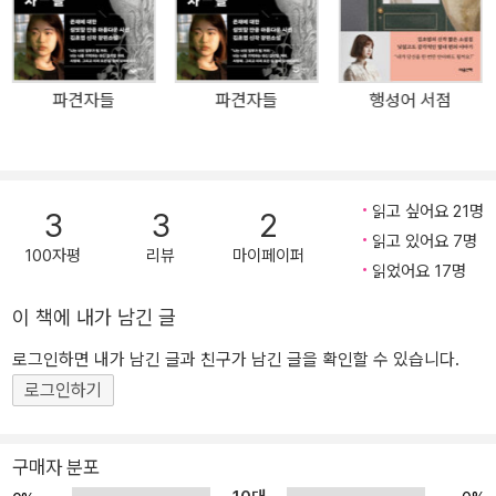
러가 된 것은 물론, 중국·일본·대만 등 해외 판권이 수출되었으며 가장
현재적이고 아름다운 SF서사로서 독자의 꾸준한 사랑을 받고 있다.
태생적 결함을 지닌 복제 인간(〈최후의 라이오니〉), 시지각 이상증을
파견자들
파견자들
행성어 서점
겪는 모그(〈마리의 춤〉), 세 번째 팔을 이식받고자 하는 트랜스휴먼
(〈로라〉), 발성기관이 퇴화해 호흡으로 소통하는 지하인(〈숨그림자〉),
행성 벨라타에 거주하는 대신 심신이 망가져 일찍 죽는 운명을 거스
를 수 없는 벨라타인(〈오래된 협약〉), 작고 연약해 공동 지식 구역 ‘인
읽고 싶어요 21명
3
3
2
지 공간’에 들어가지 못하는 이브(〈인지 공간〉), 불의의 사고로 느린
읽고 있어요 7명
시간대를 살아가는 언니(〈캐빈 방정식〉) 등의 인물은 “지금껏 경험해
100자평
리뷰
마이페이퍼
읽었어요 17명
보지 못한 ‘움벨트’를 경험할 기회를” 선사하는 SF의 미덕을 여실히
보여주며, “다른 존재에 대한 불완전하지만 무의미하지는 않은 이해
이 책에 내가 남긴 글
로 우리를 이끈다.”(《사이보그가 되다》) 사랑하지만 이해할 수 없고
로그인하면 내가 남긴 글과 친구가 남긴 글을 확인할 수 있습니다.
이해할 수 없지만 사랑하는 심정을 설득력 있게 이야기하는 김초엽의
로그인하기
소설 세계는 여전히 건재하다. 이 소설들을 쓰면서 했던 고민들은 지
금도 거대한 행성처럼 저에게 영향력을 발휘하고 있습니다. 서로 겹
칠 수 없는 세계들의 교차점을 어떻게 만들어낼 것인가, 설령 그런 교
구매자 분포
차점이 생긴다고 해도 그건 무슨 의미가 있는 걸까, 하는 고민들이요.