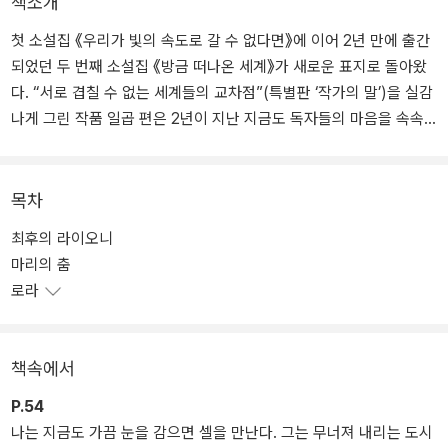
책소개
첫 소설집 《우리가 빛의 속도로 갈 수 없다면》에 이어 2년 만에 출간
되었던 두 번째 소설집 《방금 떠나온 세계》가 새로운 표지로 돌아왔
다. “서로 겹칠 수 없는 세계들의 교차점”(특별판 ‘작가의 말’)을 실감
나게 그린 작품 일곱 편은 2년이 지난 지금도 독자들의 마음을 속속
들이 매만진다. 《방금 떠나온 세계》는 출간 직후 베스트셀러가 된 것
은 물론, 중국·일본·대만 등 해외 판권이 수출되었으며 가장 현재적이
고 아름다운 SF서사로서 독자의 꾸준한 사랑을 받고 있다.
목차
최후의 라이오니
태생적 결함을 지닌 복제 인간(〈최후의 라이오니〉), 시지각 이상증을
마리의 춤
겪는 모그(〈마리의 춤〉), 세 번째 팔을 이식받고자 하는 트랜스휴먼
로라
(〈로라〉), 발성기관이 퇴화해 호흡으로 소통하는 지하인(〈숨그림자〉),
행성 벨라타에 거주하는 대신 심신이 망가져 일찍 죽는 운명을 거스
를 수 없는 벨라타인(〈오래된 협약〉), 작고 연약해 공동 지식 구역 ‘인
책속에서
지 공간’에 들어가지 못하는 이브(〈인지 공간〉), 불의의 사고로 느린
시간대를 살아가는 언니(〈캐빈 방정식〉) 등의 인물은 “지금껏 경험해
P.54
보지 못한 ‘움벨트’를 경험할 기회를” 선사하는 SF의 미덕을 여실히
나는 지금도 가끔 눈을 감으면 셀을 만난다. 그는 무너져 내리는 도시