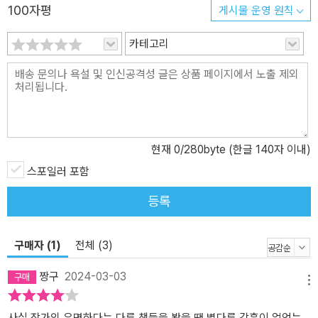
도 하다. 제11회 젊은작가상 수상작인 〈인지 공간〉과 2021 올해의 문
100자평
게시물 운영 원칙
제소설로 선정된 〈오래된 협약〉을 포함해 ‘나’와 ‘세계’를 사랑하고 이
해하려는 마음으로 쓴 경이롭고 아름다운 7편의 소설을 담았다. 이번
카테고리
소설집에서 작가는 섬세한 문장과 꿋꿋한 서사, 그리고 타자에 대한
깊은 사유에 더해 세심한 관찰자로서 낯선 우주 저편의 이야기를 김
초엽만의 세계 안에 온전히 담아낸다. 첫 소설집에서는 간접적으로만
그려졌던 사회문제 또한 한 발짝 더 가까이 끌어온다. 김초엽이 그리
는 인물들은 하나같이 사랑과 이해를 바탕으로 살아가지만, 사랑하고
현재
0
/280byte (한글 140자 이내)
이해하기 때문에 참고 멈추는 것이 아니라, 현실에 안주하는 대신 어
스포일러 포함
떤 사회적인 전복을 꿈꾼다. 진짜 내가 되기 위해 동생에게서 도망치
고(〈캐빈 방정식〉), 진짜 내가 되기 위해 연인에게 통보하며(〈로라〉),
등록
진짜 내가 되기 위해 정상인들에게 테러를 일으킨다(〈마리의 춤〉). 소
외되고 배제된 존재로서의 장애에 대한 은유 또한 소설 속 인물들을
구매자 (1)
전체 (3)
통해 드러난다. 〈최후의 라이오니〉의 ‘나’는 결함이 있는 복제 인간이
며, 〈마리의 춤〉의 ‘마리’는 태어날 때부터 시지각 이상증을 겪어야 하
짱구
2024-03-03
는 ‘모그’다. 〈로라〉의 ‘로라’는 정신과 몸의 불일치에서 벗어나기 위해
메뉴
세 번째 팔을 이식받고 트랜스휴먼이 되길 선택하며, 〈캐빈 방정식〉의
사실 작가의 유명하다는 다른 책들을 봤을 땐 별다른 감흥이 없었는