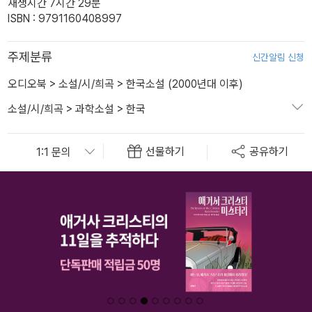
재생시간 7시간 29분
ISBN : 9791160408997
주제분류
신간알림 신청
오디오북
>
소설/시/희곡
>
한국소설 (2000년대 이후)
소설/시/희곡
>
과학소설
>
한국
선물하기
공유하기