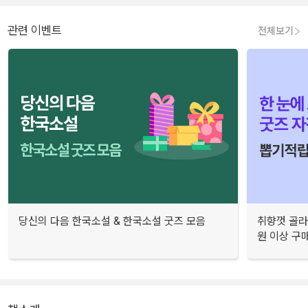
관련 이벤트
전체보기
당신의 다음 한국소설 & 한국소설 굿즈 모음
취향껏 골라
원 이상 구