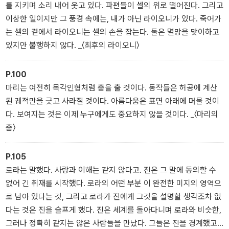
보여주며, “다른 존재에 대한 불완전하지만 무의미하지는 않은 이해
를 지키며 소리 내어 웃고 있다. 파편들이 셀의 위로 떨어진다. 그리고
로 우리를 이끈다.”(《사이보그가 되다》) 사랑하지만 이해할 수 없고
이상한 일이지만 그 풍경 속에는, 내가 아닌 라이오니가 있다. 죽어가
이해할 수 없지만 사랑하는 심정을 설득력 있게 이야기하는 김초엽의
는 셀의 곁에서 라이오니는 셀의 손을 잡는다. 둘은 멸망을 맞이하고
소설 세계는 여전히 건재하다.
있지만 불행하지 않다. _〈최후의 라이오니〉
《방금 떠나온 세계》 특별 에디션 표지는 특유의 신비롭고 아름다운
P.100
색감과 분위기로 주목받은 이지혜 작가가 일러스트를 맡았다. 기존
마리는 여전히 목각인형처럼 춤을 출 것이다. 동작들은 허공에 계산
표지는〈로라〉를 콘셉트로 만들었다면, 이번에는 〈오래된 협약〉의 주인
된 궤적만을 긋고 사라질 것이다. 아름다움은 표면 아래에 머물 것이
공인 벨라타 행성의 사제와 오브, 행성을 떠나는 탐사선, 드넓은 우주
다. 보여지는 것은 이제 누구에게도 중요하지 않을 것이다. _〈마리의
의 모습을 그려 넣었다. 초판과는 또 다른 아름다움으로 기존 독자뿐
춤〉
아니라 새로운 독자에게도 김초엽 작가의 섬세한 문체와 날카로운 질
문이 가닿길 될 것이다.
P.105
로라는 말했다. 사랑과 이해는 같지 않다고. 진은 그 말에 동의할 수
없어 긴 취재를 시작했다. 로라의 어떤 부분 이 완전한 미지의 영역으
로 남아 있다는 것, 그리고 로라가 진에게 그것을 설명할 생각조차 없
다는 것은 진을 슬프게 했다. 진은 세계를 돌아다니며 로라와 비슷한,
그러나 정확히 같지는 않은 사람들을 만났다. 그들은 진을 경계했고,