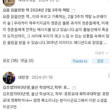
하나의책장
2024-03-27
이 퇴하하여 호흡으로 대화를 하는 숨그림자 사람 ‘단희’와 부서진 우
이지요. 마지막 순간까지 우리를 절제하게 만드는 것은 평생에 걸쳐
보통 기계의 수명이 인간보다 길다고 설정하기 때문에 '바이센테니얼
주선과 함께 얼음 밑에서 깨어난 원형 인류 ‘조안’의 불완전하지만 아
요즘 읽을만한 책 2024년 2월 3주차 책탑
우리를 지배하는 규율이고 신앙이며, 금기에 대한 복종입니다.(226
맨'처럼 기계가 사람을 떠나보내는 작품은 많았지만 이 작품은 기계
름다운 소통, 사랑, 이별의 이야기. 지연 속에서 이루어지는 ‘단희’와
요즘 읽을만한 책...이라 부르고 기록하는, 2월 3주차 책탑 노르웨이
쪽)그리고 모두가 공유하는 인지공간에 대한 이야기가 있었다. 몸이
의 마지막을 떠나보내는 인류를 상상함으로써 참신한 느낌을 주었다.​
‘조안’의 불완전한 대화를 통해 언어로는 결코 포착할 수 없고, 언어로
의 숲 | 무라카미 하루키지금의 청춘은 물론 과거의 청춘들에게, 미래
너무 약해서 그 공간을 이용하지 못하는 인물은, 그래서 왕따를 당하
이어지는 '마리의 춤'에서는 특정한 장애를 지닌 계층이 특수한 기기
는 절대 옮길 수 없는 것들에 대해서 생각하게 한다. - 어느 날, 극지
의 청춘들에게 전하는 메시지를 담고 있습니다.삶의 출발선에서 죽음
고 상처를 받는다. 사람은 공동체가 있어야 살 수 있지만, 그 공동체의
를 통해 서로 생각을 공유할 수 있는 세계를 그리고 있다. (스타크래
방을 조사하러 간 탐사대에 의해 얼음 아래 있던 수백 개의 캐빈이 발
의 도착선까지, 그 사이에 우리가 겪고 느낄 수 있는 상황들 속에서 많
신념 때문에 소외되는 사람이 있을 수 있다는 게 씁쓸하다. 교회 공동
프트에 익숙하다면 시각 장애인들만 공유할 수 있는 칼라가 있어서
견된다. 손상되지 않은 캐빈은 단 한 대였고, ‘조안’이라는 소녀만이
은 울림을 받을 수 있습니다.30주년 리미티드 에디션으로 읽었을 때
체도 그럴 가능성이 있지 않나.˝그래도 이걸 모두 없던 일로 할 수는
서로 연결되어 있는 세계를 상상하면 된다.)당연히 두 계층은 서로를
죽은 것이나 다름없던 오랜 잠에서 깨어난다. 연구원들은 원형 인류
가 16년도이니.. 시간 참 빨라요.. (╥_╥) 맡겨진 소녀 | 클레어 키건
없어. 내가 당했던 일들은 다 어디로 가는데? 그런 건 사라지지 않아.˝
이해하기 어려워하기 때문에 서로 구분되어 살아가고, '마리'는 이 사
더보기
의 존재를 감추기 위해 ‘조안’을 유전자 보관소 격리실에 가둔다. ‘단
무관심한 부모 밑에서 자라 따스함을 느껴보지 못했던 한 소녀가 있
(237쪽)불변하는 진리는 모두의 인지 속에서 동일해야 한다고 사람
회에 경종을 울리기 위해 오래도록 준비한 테러를 감행한다. 테러 이
공감 (
38
)
댓글 (0)
희’는 연구소에 출근한 첫날, 격리되어 있던 ‘조안’을 만나게 되고 의
습니다.어느 날, 먼 친척에 맡겨지게 된 소녀는 어른의 따스함을 처음
들은 여전히 믿는다. 하지만 스피어가 정말로 분열일까? 스피어를 갖
후 나누어지는 여론과 결과들을 꽤나 사실적으로 묘사한 부분이 인상
미 통역기를 통해 첫 대화를 시도한다. 그렇게 유리 벽을 사이에 두고
느껴보고선 이런 생각을 하게 됩니다.'부끄러운 일도 비밀도 없는 이
게 된 우리는 정말로 같은 격자를 보고도 다른 생각을 할지도 모른다.
적이었고, SF 소재에 신체적 결함으로 인한 차별 문제를 잘 녹여낸 작
둘의 대화가 시작되었지만, 그들 사이에는 이중 통역이라는 장벽이
곳이 당분간 내 집이면 좋겠다.' 방금 떠나온 세계 | 김초엽소외되었던
공동 인지 공간을 거닐면서도 각자의 스피어를 통해 진리에 대한 다
품이었다. ​다음 수록작인 '로라'에서는 '신체통합정체성장애'라는, 자
대장정
2024-01-16
메뉴
있었다. 발성기관이 퇴화한 숨그림자 사람 ‘단희’와 숨그림자 사람들
인물들이 이에 맞서고 또다른 세계로 나아가는 과정이 담겨있는 『방
른 해석을 하게 될지 모른다. 그렇다면 그것은 분열이 아니라, 더 많은
신이 인지하는 신체와 실제의 신체가 조화를 이루지 못하는 사람의
의 입자 언어를 배우는 게 불가능한 원형 인류 ‘조안’은 숱한 장애물
김초엽1993년생,울산 학성여고,학부: 포...
금 떠나온 세계』는 SF소설을 바탕으로 사회적 문제 한 스푼, 이해 한
종류의 진실을 만들어내는 다른 방법일 수도 있다.(268쪽)어쩌면,
극단적인 사례가 등장한다. 실제로 이런 증상을 겪는 사람들의 다큐
속에서 소통을 이어나간다. 그리고 어느 날, ‘단희’는 ‘조안’을 돕기 위
김초엽1993년생, 울산 학성여고, 학부: 포항공대 화학과대학원: 포항
스푼, 사랑 한 스푼, 위로와 극복 한 스푼씩 들어있습니다.「우리가 빛
(완전히 들어맞지는 않지만) 유신진화론이 스피어가 될 수도 있지 않
멘터리가 방영된 적이 있어서 인터넷 커뮤니티에도 종종 올라왔었는
해 의미 합성 기계를 만들어내지만, ‘조안’은 행성 밖으로 나가기 위한
공대 생화학석사👀 엄청 똑소리나는 분이시군요그래서 이런 소설을
의 속도로 갈 수 없다면」, 「지구 끝의 온실」도 추천합니다. 호밀밭의
을까 생각해 본다.📚내가 읽은 김초엽 작가님 책✔️우리가 빛의 속도
데 그때마다 '장애 호소인'이냐며 비아냥대거나, 진짜 장애인들을 모
우주선 복원 프로젝트에 ‘단희’ 모르게 참여하는데……. “우리에게 주
쓰셨구만
파수꾼 | 제롬 데이비드 샐린저사립학교에 다니던 주인공 홀든이 낙
로 갈 수 있다면✔️지구 끝의 온실✔️방금 떠나온 세계
욕하는 행위라며 비난하는 모습을 자주 볼 수 있었다.​물론 정신적인