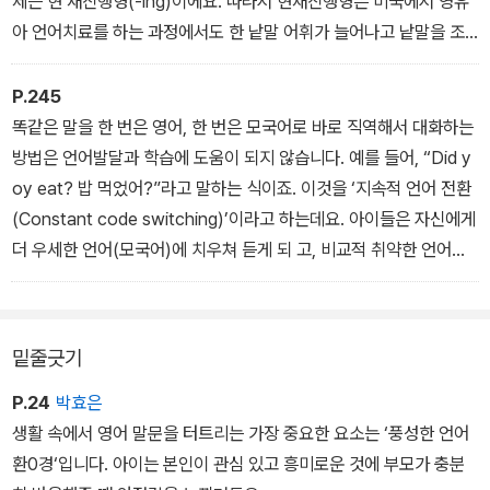
제는 현 재진행형(-ing)이에요. 따라서 현재진행형은 미국에서 영유
아 언어치료를 하는 과정에서도 한 낱말 어휘가 늘어나고 낱말을 조
합하는 단계에서 문장 표현 단계로 넘어가는 아이들에게 가장 먼저
자극해주는 문법형태 소 중 하나이기도 합니다. ‘주어+동사+~ing(~
P.245
가 ~를 하고 있어)’와 같은 문장의 표현은 아이의 표현을 확 장시켜주
똑같은 말을 한 번은 영어, 한 번은 모국어로 바로 직역해서 대화하는
는 데 유용합니다.
방법은 언어발달과 학습에 도움이 되지 않습니다. 예를 들어, “Did y
< Mommy is cooking. 엄마가 요리하고 있어.>
oy eat? 밥 먹었어?”라고 말하는 식이죠. 이것을 ‘지속적 언어 전환
(Constant code switching)’이라고 하는데요. 아이들은 자신에게
더 우세한 언어(모국어)에 치우쳐 듣게 되 고, 비교적 취약한 언어는
무시(Tune-out)하는 경향이 있습니다. 지나치게 반복되는 언어 전
환은 단어나 문 장의 의미 자체에만 집중하게 되므로 전체적인 흐름
의 이해를 놓치기도 쉽죠. 표현의 이해를 돕거나 내용을 강조하기 위
밑줄긋기
한 의도로 한 번씩 같은 표현을 바로 직역해 표현해주는 것은 좋지만,
가능한 한 상황별로 일관 된 언어를 사용하거나 더 자연스러운 언어
P.24
박효은
변환(똑같은 말을 반복하는 것보다 다른 표현으로 부가 설명)을 하는
생활 속에서 영어 말문을 터트리는 가장 중요한 요소는 ‘풍성한 언어
것이 더욱 좋습니다.
환0경‘입니다. 아이는 본인이 관심 있고 흥미로운 것에 부모가 충분