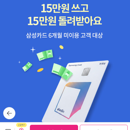
뒤로가
기
보관함담기
선물하기
선물하기