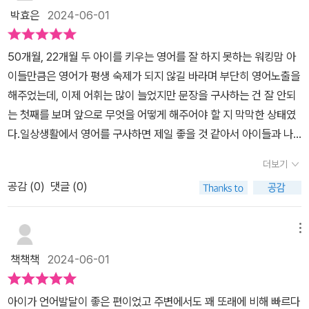
재밌는 영어놀이책에 수록된 엄마표 놀이에 관한예문들이 영어를 어
박효은
2024-06-01
중간하게 하는 나 같은 사람에겐 도움이 될 만한 참 좋은 문장들이 많
았다우리애가 나같이 영어를 어중간하고 애매하게 한다는 건 원하지
50개월, 22개월 두 아이를 키우는 영어를 잘 하지 못하는 워킹맘 아
않는 일이다.우리 아이에게 조금이라도 즐겁고 행복한 영어 말하기가
이들만큼은 영어가 평생 숙제가 되지 않길 바라며 부단히 영어노출을
되었으면 하는 바람으로 이 책을 읽어 보시길 바란다
해주었는데, 이제 어휘는 많이 늘었지만 문장을 구사하는 건 잘 안되
는 첫째를 보며 앞으로 무엇을 어떻게 해주어야 할 지 막막한 상태였
다.일상생활에서 영어를 구사하면 제일 좋을 것 같아서 아이들과 나
눌 수 있는 생활 영어 인강을 들었는데, 일하고 살림하면서 시간 내 인
더보기
강을 듣는 게 또 쉽지만은 않았다. 동네 유아 대상 학원을 보냈는데,
공감 (
0
)
댓글 (0)
동생이 엄마를 독차지 하는게 싫었던 첫째는 또 학원이 가기 싫다고
한다....그렇게 길을 잃고 시간을 보내던 중 알게 된 이 책. 미국식 영
어 놀이 방법과 함께 멘트까지 적혀 있다. 단순히 적혀있기만 한 게 아
메뉴
니라 놀이 적정 연령, 수준에 맞는 두 가지 레벨, 다섯가지 촉진방법과
책책책
2024-06-01
놀이 포인트까지 알뜰살뜰하게 적혀있어서 한 번 꼼꼼히 읽어두었다
가 하원 후에 고대~로 놀아주면 된다!!! 발음이나 악센트가 어렵다면
아이가 언어발달이 좋은 편이었고 주변에서도 꽤 또래에 비해 빠르다
페이지 상단에 QR코드를 찍어 음원을 들을 수도 있다. 세상에... 한