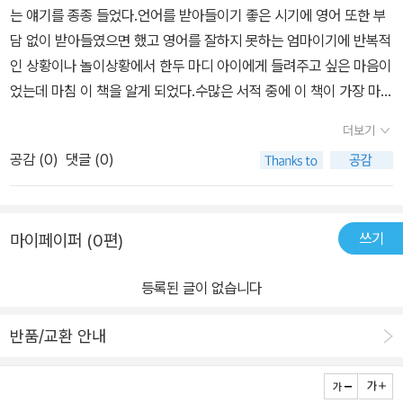
는 얘기를 종종 들었다.언어를 받아들이기 좋은 시기에 영어 또한 부
번에 다 읽을 필요도 없고, 쭉 읽어두었다가 오늘 적당한 놀이를 익혀
담 없이 받아들였으면 했고 영어를 잘하지 못하는 엄마이기에 반복적
두고 놀아주면 되니 이 얼마나 간편한가...!!책 뒤쪽에는 QnA 페이지
인 상황이나 놀이상황에서 한두 마디 아이에게 들려주고 싶은 마음이
가 있어 평소 궁금했던 부분도 시원하게 해결이 됐다. 놀이를 진행하
었는데 마침 이 책을 알게 되었다.수많은 서적 중에 이 책이 가장 마음
는데 아이들이 잘 따라오지 않으면 어떻게 해야 하는지, 모국어가 성
에 들었던 건 놀면서 소통하고 싶은 내 마음을 알아주듯 - 놀이상황과
립될 때까지 기다려줘야 하는지, 이중언어 노출의 적절한 시기는 언
더보기
그에 맞는 영어 대화 형식- QR로 쉽게 원어민 성우의 발음이 있어 읽
제 인지 등 생각해보지 않았더라도 미리 읽어두면 좋을 내용들이 많
공감 (
0
)
댓글 (0)
고, 들을 수 있어 나에게도 두세 번 배울 수 있는 효과가- 일상생활에
았다. 언어는 책이나 영상 말고 엄마와의 교감을 얹은 대화에서 가장
응용 가능하게 저자가 추천하는 영어 동요, 언어발달 장난감, 영어책
많은 습득을 할 수 있다. 처음 영어 노출을 어떻게 해야 할 지 모르겠
리스트 소개아이와 함께 영어를 접하는 방법을 더욱더 확장 할 수 있
다면, 또는 나처럼 영어 노출은 어느정도 했는데, 그 다음을 모르겠다
쓰기
마이페이퍼 (0편)
게 되었다.엄마와 함께 놀면서 소통해서인지 간결한 문장 이라던지
면 이 책을 한 번 읽어보시길 추천한다!! 생활 속에서 영어 말문을 터
너무 재밌었던 상황을 기억했다가 같은 놀이 또는 비슷한 상황이 되
트리는 가장 중요한 요소는 ‘풍성한 언어 환0경‘입니다. 아이는 본인
등록된 글이 없습니다
면 아이도 영어 말문을 트기 시작하는데!!!차곡차곡 쌓이다 보면 자연
이 관심 있고 흥미로운 것에 부모가 충분히 반응해줄 때 안정감을 느
스럽게 풍성해질 날이 올거같다^^
끼거든요.- P24부모 기준에 풍성한 언어 환경이 아니라 아이의 발달
반품/교환 안내
단계에 적합한 표현으로 이루어진 언어 환경을 만들어주세요.- P25
기억할 것은 어떤 언어든 노출된 언어의 양과 질이 풍성할 때 언어발
달이 가장 효과적으로 이루어진다는 점입니다. 특히 영유아기 아이들