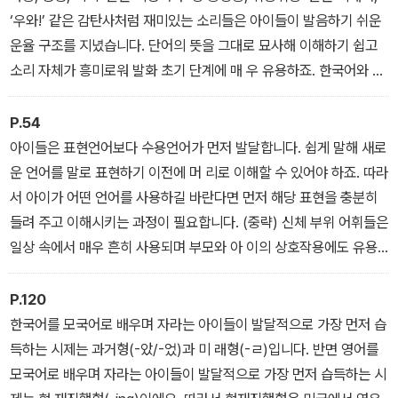
는 영어에 대한 편안하고 좋은 감정이 깊게 뿌리내린다. 이렇게 영어
<단일언어든 이중언어든 언어의 본질은 소통이다>
‘우와!’ 같은 감탄사처럼 재미있는 소리들은 아이들이 발음하기 쉬운
공부에 대한 탐구심, 호기심, 자신감이 먼저 자리 잡혀야 평생 공부를
운율 구조를 지녔습니다. 단어의 뜻을 그대로 묘사해 이해하기 쉽고
위한 기초 체력 또한 키워줄 수 있다. 미국 아이들이 가정에서 부모와
소리 자체가 흥미로워 발화 초기 단계에 매 우 유용하죠. 한국어와 달
즐기는 영어놀이와 미국식 놀이치료 노하우가 담긴 이 책은 영어가
리 영어에서는 대화 중에 감탄사가 많이 쓰이므로 놀이를 통해 재미
처음인 아이의 말문을 틔워줄 뿐 아니라 아이의 영어 감각을 키워줄
있게 연습해보 세요.
P.54
확실한 안내서가 되어줄 것이다.
아이들은 표현언어보다 수용언어가 먼저 발달합니다. 쉽게 말해 새로
운 언어를 말로 표현하기 이전에 머 리로 이해할 수 있어야 하죠. 따라
서 아이가 어떤 언어를 사용하길 바란다면 먼저 해당 표현을 충분히
들려 주고 이해시키는 과정이 필요합니다. (중략) 신체 부위 어휘들은
일상 속에서 매우 흔히 사용되며 부모와 아 이의 상호작용에도 유용
합니다. 신체 어휘는 아이의 자기인식(Self-awareness)과 자아개
념(Self-concept)을 향상시키고, 더 나아가 타인과 관련된 표현까
P.120
지 확장할 수 있도록 돕습니다. 보통 18~20개월 즈음부터 간 단한 신
한국어를 모국어로 배우며 자라는 아이들이 발달적으로 가장 먼저 습
체 어휘 개념을 이해하기 시작하는데요. 주로 얼굴 주위(눈, 코, 입, 머
득하는 시제는 과거형(-았/-었)과 미 래형(-ㄹ)입니다. 반면 영어를
리 등)부터 시작해 점차 몸(손, 발, 배 등)으로 확장됩니다.
모국어로 배우며 자라는 아이들이 발달적으로 가장 먼저 습득하는 시
< I’m gonna getcha! 잡으러 간다!>