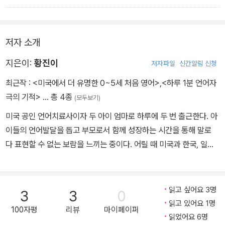
저자 소개
지은이:
황진이
저자파일
신간알림 신청
최근작 :
<미국에서 더 유명한 0~5세 처음 영어>
,
<하루 1분 언어자
극의 기적>
… 총 4종
(모두보기)
미국 공인 언어치료사이자 두 아이 엄마로 하루에 두 번 출근한다. 아
이들의 언어발달을 돕고 부모로서 함께 성장하는 시간을 통해 말로
다 표현할 수 없는 보람을 느끼는 중이다. 어릴 때 미국과 한국, 일본
등 여러 나라를 오가며 즐거우면서도 혼란스러운 시간을 보낸 경험이
있다 보니 말이 느린 아이를 키우는 부모 마음을 누구보다 잘 알고 있
다. 부모들이 검증된 지식과 최신 정보를 손쉽게 얻기를 바라는 마음
읽고 싶어요 3명
3
3
0
으로 영유아기 언어발달 콘텐츠를 나누기 시작했고, 근거에 기반한
읽고 있어요 1명
100자평
리뷰
마이페이퍼
효과적인 언어 자극 방법을 알려주고자 이 책을 썼다. 첫 언어치료 수
읽었어요 6명