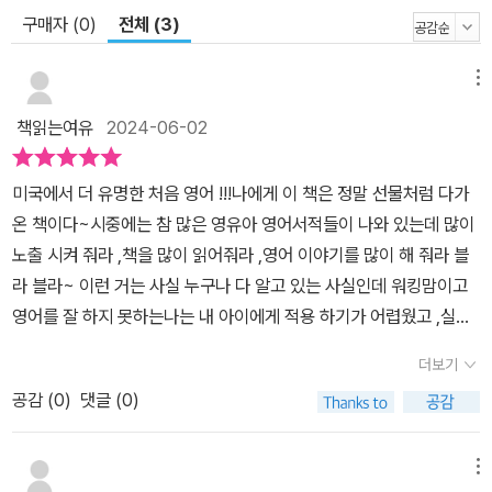
구매자 (0)
전체 (3)
메뉴
책읽는여유
2024-06-02
미국에서 더 유명한 처음 영어 !!!나에게 이 책은 정말 선물처럼 다가
온 책이다~시중에는 참 많은 영유아 영어서적들이 나와 있는데 많이
노출 시켜 줘라 ,책을 많이 읽어줘라 ,영어 이야기를 많이 해 줘라 블
라 블라~ 이런 거는 사실 누구나 다 알고 있는 사실인데 워킹맘이고
영어를 잘 하지 못하는나는 내 아이에게 적용 하기가 어렵웠고 ,실생
활에서 쓰기가 참 어려웠다.그러나 !! 이 책은 내가 실천 할 수 있도록
더보기
짤막한 예문들이 함께 첨부돼 있다. .그런점이 매우 맘에 들엇다 이런
공감 (
0
)
댓글 (0)
짧은 내용들이아이의 영어 말문을 틔워주고, (또한 저자는 언어치료
사라는 점에 대해서 더 신뢰가 많이 간다.)영어에 대한 첫 긍정적 정
서 형성하고 부모와 함께 놀면서 배울 수 있겠다라고 생각이 되었다.
메뉴