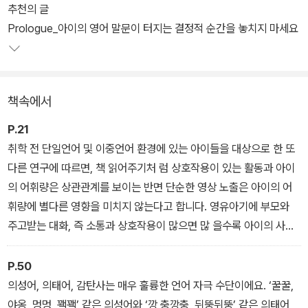
미국 공인 언어발달 전문가로 전 세계 부모들과 소통하는 황진이쌤의
추천의 글
첫 엄마표 영어책. 미국에서 엄마로 두 아이를 키우며, 언어치료사로
Prologue_아이의 영어 말문이 터지는 결정적 순간을 놓치지 마세요
발달이 느린 아이들을 가르치며 쌓아온 노하우를 바탕으로 단숨에 영
어 말문을 틔워줄 학습법을 최초로 공개한다. 저자는 어릴 때 미국, 한
국, 일본 등 여러 나라를 오가며 즐거우면서도 혼란스러운 시간을 보
책속에서
낸 경험이 있다 보니 말이 느린 아이를 키우는 부모 마음을 누구보다
잘 알고 있다. 게다가 영어권 환경이 곧 영어 잘하는 아이를 만든다고
P.21
믿는 부모들 마음 또한 모르지 않기에, 영어 유치원에 가지 않고도 집
취학 전 단일언어 및 이중언어 환경에 있는 아이들을 대상으로 한 또
에서 엄마표 영어로 쉽고 재밌게, 효과적으로 언어를 자극하는 방법
다른 연구에 따르면, 책 읽어주기처 럼 상호작용이 있는 활동과 아이
을 알려주고자 이 책을 썼다.
의 어휘량은 상관관계를 보이는 반면 단순한 영상 노출은 아이의 어
휘량에 별다른 영향을 미치지 않는다고 합니다. 영유아기에 부모와
주고받는 대화, 즉 소통과 상호작용이 많으면 많 을수록 아이의 사회
많은 부모가 이미 알고 있듯이 아이가 영어를 습득하는 최적의 시기
정서와 언어발달 및 뇌 기능 발달에 미치는 영향이 크다는 연구 결과
와 최고의 환경은 물론 있다. 그러나 영유아 시기에 그보다 중요하고
또한 언어 학습 시 소통의 중요성을 뒷받침해줍니다. 소통의 기회가
P.50
아이에게 더 필요한 것은 부모와의 긍정적인 소통이다. 가정에서 부
충분히 주어졌을 때 아이의 말문은 터집니다. 언어 이해를 돕는 충분
의성어, 의태어, 감탄사는 매우 훌륭한 언어 자극 수단이에요. ‘꿀꿀,
모와 신체적·정서적으로 교류하며 영어를 배우기 시작한 아이 마음에
한 맥락과 단서, 스스로 참여하고 싶게 만드는 동기를 만들어주세요.
야옹, 멍멍, 꽥꽥’ 같은 의성어와 ‘깡 충깡충, 뒤뚱뒤뚱’ 같은 의태어,