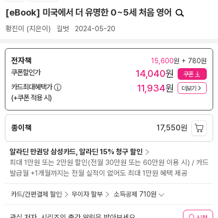
[eBook] 미국에서 더 유명한 0~5세 처음 영어
황진이
(지은이)
길벗
2024-05-20
전자책
15,600
원 + 780원
14,040
원
쿠폰할인가
쿠폰
11,934
원
카드최대혜택가
더보기
(+쿠폰 적용 시)
종이책
17,550
원
알라딘 만권당 삼성카드, 알라딘 15% 청구 할인
최대 1만원 또는 2만원 할인(전월 30만원 또는 60만원 이용 시) / 카드
발급월 +1개월까지는 전월 실적이 없어도 최대 1만원 혜택 제공
카드/간편결제 할인
무이자 할부
소득공제 710원
관심 저자, 시리즈의 출간 알림을 받아보세요