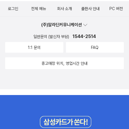
은 부모와의 안정적인 애착 관계 안에서 긍정적인 상호작용이 이루어
로그인
전체 메뉴
회사 소개
출판사 안내
PC 버전
지는 것이 가장 중요합니다. - P242소통의 기회가 충분히 주어졌을
때 아이의 말문은 터집니다. 언어 이해를 돕는 충분한 맥락과 단서, 스
(주)알라딘커뮤니케이션
스로 참여하고 싶게 만드는 동기를 만들어주세요.- P21
1544-2514
일반문의 (발신자 부담)
1:1 문의
FAQ
중고매장 위치, 영업시간 안내