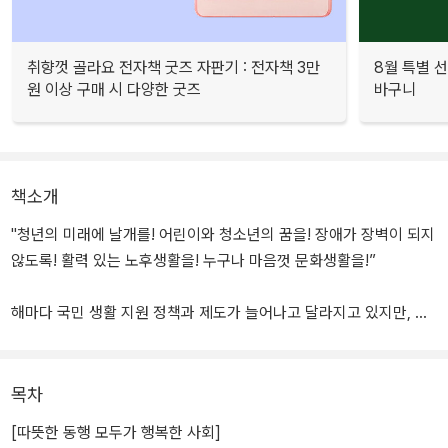
취향껏 골라요 전자책 굿즈 자판기 : 전자책 3만
8월 특별 선
원 이상 구매 시 다양한 굿즈
바구니
책소개
"청년의 미래에 날개를! 어린이와 청소년의 꿈을! 장애가 장벽이 되지
않도록! 활력 있는 노후생활을! 누구나 마음껏 문화생활을!”
해마다 국민 생활 지원 정책과 제도가 늘어나고 달라지고 있지만, 기
관별로 흩어져 있는 정보를 어디서 어떻게 찾아야할 지 막막한 경우
가 많다. 특히 디지털 정보 취약계층은 정부 지원정보를 접할 방법을
몰라서 혜택을 받지 못하는 안타까운 상황이 발행하기도 한다.
목차
[따뜻한 동행 모두가 행복한 사회]
문화체육관광부는 모든 국민들이 생활 필수 지원정보와 각종 제도 정