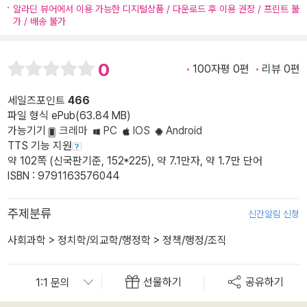
알라딘 뷰어에서 이용 가능한 디지털상품 / 다운로드 후 이용 권장 / 프린트 불
가 / 배송 불가
0
100자평 0편
리뷰 0편
세일즈포인트
466
파일 형식 ePub(63.84 MB)
가능기기
크레마
PC
IOS
Android
TTS 기능 지원
약 102쪽 (신국판기준, 152*225), 약 7.1만자, 약 1.7만 단어
ISBN : 9791163576044
주제분류
신간알림 신청
사회과학
>
정치학/외교학/행정학
>
정책/행정/조직
선물하기
공유하기