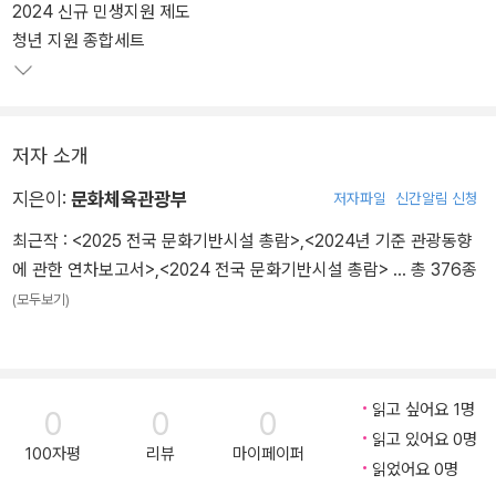
2024 신규 민생지원 제도
보 등을 책 한 권으로 쉽게 알 수 있도록 국민생활지원 정보 모음집 <
청년 지원 종합세트
국민을 든든하게 2024 K-희망사다리>를 발간했다.
<국민을 든든하게 2024 K-희망사다리>는 국민생활에 꼭 필요한 맞
춤형 정책을 생애주기별, 분야별로 나누어 수록했다. 생애주기 별로
저자 소개
는 아동·청소년, 청년·대학생, 가족·여성, 어르신으로 나누었고, 분야
별로는 소득취약계층, 장애인, 취업·창업, 문화, 건강·안전으로 나누어
지은이:
문화체육관광부
저자파일
신간알림 신청
져 있다. 그리고 그에 맞는 지원대상, 지원내용, 신청방법, 문의처를
최근작 :
<2025 전국 문화기반시설 총람>
,
<2024년 기준 관광동향
한눈에 알 수 있도록 엄선하여 구성했다.
에 관한 연차보고서>
,
<2024 전국 문화기반시설 총람>
… 총 376종
(모두보기)
아울러 올해는 2024 신규 민생지원 제도인 K-패스, 고립·은둔 청소
년 원스톱 패키지, 학교밖청소년지원센터 직업역량강화 프로그램, 청
년 문화예술패스, 가정폭력보호시설퇴소자 자립지원금, 유유바우처
등의 정보와 숨은 정부지원금 찾기를 수록했다.
읽고 싶어요 1명
0
0
0
읽고 있어요 0명
부록에는 알아두면 유용한 주요 공공기관 연락처와 2024 신규 민생
100자평
리뷰
마이페이퍼
읽었어요 0명
지원 제도, 숨은 정부지원금 찾기 등을 수록했다.