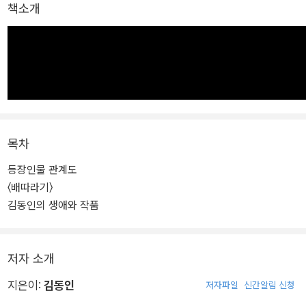
책소개
목차
등장인물 관계도
〈배따라기〉
김동인의 생애와 작품
저자 소개
지은이:
김동인
저자파일
신간알림 신청