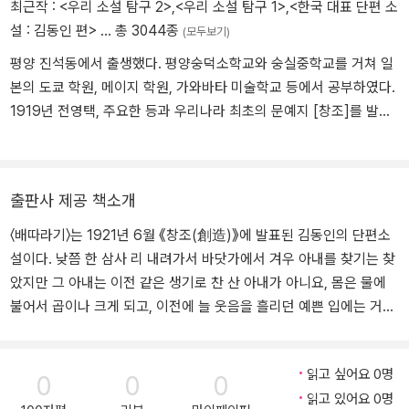
최근작 :
<우리 소설 탐구 2>
,
<우리 소설 탐구 1>
,
<한국 대표 단편 소
설 : 김동인 편>
… 총 3044종
(모두보기)
평양 진석동에서 출생했다. 평양숭덕소학교와 숭실중학교를 거쳐 일
본의 도쿄 학원, 메이지 학원, 가와바타 미술학교 등에서 공부하였다.
1919년 전영택, 주요한 등과 우리나라 최초의 문예지 [창조]를 발간
하였다. 처녀작 「약한 자의 슬픔」을 시작으로 「목숨」, 「배따라기」, 「감
자」, 「광염 소나타」, 「발가락이 닮았다」, 「광화사」 등의 단편소설을 통
하여 간결하고 현대적인 문체로 문장 혁신에 공헌하였다. 1923년 첫
출판사 제공 책소개
창작집 『목숨』을 출판하였고, 1930년 장편소설 『젊은 그들』 「광염 소
나타」, 1932년 「발가락이 닮았다」, 「붉은 산」을 발표했다. 극심한 생활
〈배따라기〉는 1921년 6월 《창조(創造)》에 발표된 김동인의 단편소
고를 해결하기 위해 소설 쓰기에 전념하다 마약 중독에 걸려 병마에
설이다. 낮쯤 한 삼사 리 내려가서 바닷가에서 겨우 아내를 찾기는 찾
시달리던 중 1939년 ‘성전 종군 작가’로 황국 위문을 떠났으나 1942
았지만 그 아내는 이전 같은 생기로 찬 산 아내가 아니요, 몸은 물에
년 불경죄로 옥고를 치르기도 했다. 1948년 장편 역사소설 『을지문
불어서 곱이나 크게 되고, 이전에 늘 웃음을 흘리던 예쁜 입에는 거품
덕』과 단편 「망국인기」를 집필하던 중 생활고와 뇌막염, 동맥경화로
을 잔뜩 문, 죽은 아내였다. ─ 본문 중에서 그는 다시 한 번 나를 위하
병석에 누우며 중단하고 1951년 6·25 전쟁 중에 숙환으로 서울 하왕
여 배따라기를 불렀다. 아아, 그 속에 잠겨 있는 삭이지 못할 뉘우침,
십리동 자택에서 사망하였다.
읽고 싶어요 0명
바다에 대한 애처로운 그리움. ─ 본문 중에서 끝없는 뉘우침을 다만
0
0
0
읽고 있어요 0명
한낱 ‘배따라기’로 하소연하는 그는, 이 조그만 모란봉과 기자묘에서