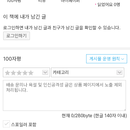
100자평
리뷰
마이페이퍼
〈배따라기〉는 1921년 6월 《창조(創造)》에 발표된 김동인의 단편소
읽었어요 0명
다시 볼 수가 없었다. ─ 본문 중에서
설이다.
이 책에 내가 남긴 글
김동인의 본격적인 단편소설로서 비교적 낭만적 색채가 짙고 예술적
기교가 잘 조화된 작품이다.
로그인하면 내가 남긴 글과 친구가 남긴 글을 확인할 수 있습니다.
로그인하기
유토피아를 꿈꾸는 ‘나’의 이야기와 오해 및 질투로 인하여 사랑하는
사람들을 모두 잃은 ‘그’의 이야기를 ‘배따라기’라는 노래로 접합시킨
단편소설이다.
100자평
게시물 운영 원칙
끝없는 뉘우침을 다만 한낱 ‘배따라기’로 하소연하는 그는, 이 조그만
카테고리
모란봉과 기자묘에서 다시 볼 수가 없었다. ─ 〈배따라기〉 본문 중에서
현재
0
/280byte (한글 140자 이내)
스포일러 포함