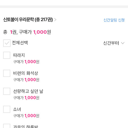
신토불이 우리문학 (총 217권)
신간알림 신청
총
1
권, 구매가
1,000
원
전체선택
신간부터
따라지
구매가
1,000
원
비련의 화석상
구매가
1,000
원
선량하고 싶던 날
구매가
1,000
원
소녀
구매가
1,000
원
가을의 하룻밤