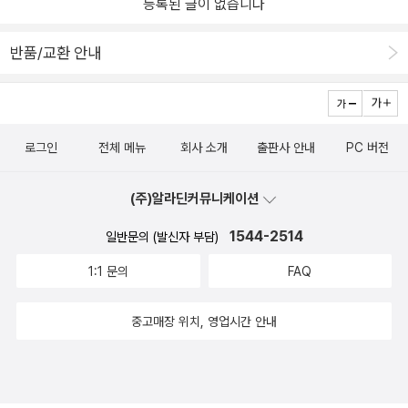
등록된 글이 없습니다
ependent on one's parents 부모에게 의존하는reach puberty 사
서 자주 쓰는 묘사 표현을 위한 다양한 표현의 어휘를 담았다. 묘사 대
춘기가 되다go through puberty 사춘기를 겪다one's voice break
상에 따라 흔히 접하는 쉬운 단어부터 고급 단어까지 모두 수록되어
반품/교환 안내
s 변성기가 되다mature into an adult 어른으로 성숙하다get a job
있고, 미국 현지에서 자주 쓰이는 표현만 모았다. 이 책의 특징인물,
취직하다resign/quite a job 퇴사하다the light of one's life 인생의
사물, 성격, 음식, 감정, 몸 상태, 인간관계, 날씨, 사고 등 16개의 챕터
빛같은 존재* 중•고급 어휘 묘사​고급 형용사로 세련되게 묘사하기, v
로 분류해서 일상에서 필요한 거의 모든 표현을 담았다.대표 어휘의
ery를 쓰지 않고 한 단어로 묘사하기, 두 단어•어구가 짝지어 쓰이는
정확한 표현을 직관적으로 기억하게 한다.큐아르 코드(QR CODE)로
로그인
전체 메뉴
회사 소개
출판사 안내
PC 버전
표현, 유용한 '부사+형용사'콜로케이션까지.2> QR코드를 통해 원어
원어민 발음과 함께 어휘를 익힐 수 있다. 일러스트나 사진을 삽입해
민의 발음과 속도를 바로 들을 수 있고 반복해서 들을 수 있다는 점 또
서 어휘를 이미지화했다.<tip>에서 부가적인 설명을 덧붙이거나 유
(주)알라딘커뮤니케이션
한 큰 장점이다. 3> TIP 코너를 통해서 비슷한 단어들의 경우, 늬앙스
의어를 모아 단어별로 미묘한 차이를 설명한다.<how to use> 다양
를 분명하게 설명해주어 다양한 쓰임새를 알려준다.4> 각 유닛의 마
한 상황의 회화 문장에서 묘사 표현을 어떻게 사용했는지 확인하며
1544-2514
일반문의 (발신자 부담)
지막 부분에 수록된 How to Use 코너는 QR 코드로 배운 단어들을
맥락에 따른 뉘앙스를 익힐 수 있다.초등 학생부터 성인까지 일상 표
1:1 문의
FAQ
회화와 설명문에서 다시 확인할 수 있어 알차게 학습할 수 있다.이해
현의 폭넓은 어휘를 익히고자 하는 모든 이들에게 도움이 된다.개인
하면 설명할 수 있고,설명할 수 있으면 자기 것이 된다.​​영어로 자신이
적으로 초등 아이의 어휘 교재는 주제별로 그루핑하고, 그림으로 시
중고매장 위치, 영업시간 안내
처한 상황이나 설명해야 하는 것을 말할 수 있으면 그 실력은 자기 것
각화한 책을 선호하는 편이다. 한 달 전쯤 방학 시작하며 고학년이 된
이 될 것이다. <거의 모든 묘사 표현의 영어 >를 통해 일상의 무궁무
아이들에게 첫 중등 영단어 책을 사줬는데 <<거의 모든 묘사 표현의
진한 묘사 표현을 자유롭게 구사할 수 있는 그날을 기대하며 자주자
영어>>는 내가 산 중등 어휘 학습서와 구성이 매우 흡사하다. 비록 두
주 펼쳐보며 익히는 시간 가져보면 좋을 것 같다.​​​<출판사로부터 도서
께는 훨씬 두껍지만 컬러풀한 그림이 더 많아서 아이들도 거부감 없