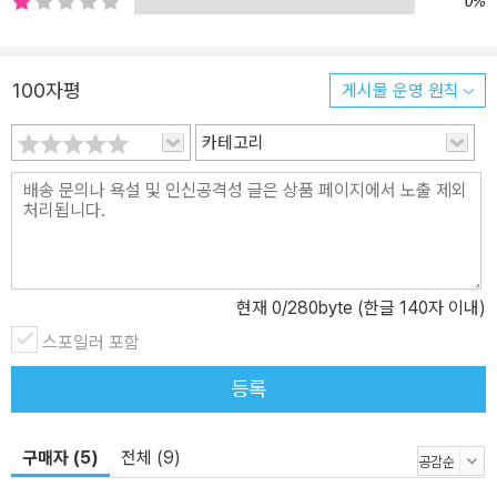
0%
는’처럼 뉘앙스가 미묘하게 다릅니다. 필요할 경우, 이런 뉘앙스 설명
을 제시해 상황에 맞게 골라 쓰게 합니다. 또 개별 표현이 단문에서,
대화와 지문에서 어떻게 활용되는지 보여 주어 정확한 활용법을 알
100자평
게시물 운영 원칙
수 있습니다.
카테고리
현재
0
/280byte (한글 140자 이내)
스포일러 포함
등록
구매자 (5)
전체 (9)