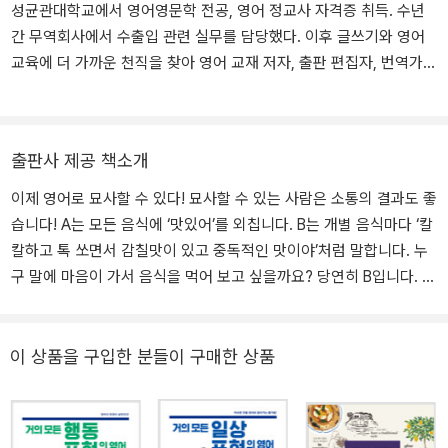
성균관대학교에서 영어영문학 전공, 영어 정교사 자격증 취득. 수년
간 무역회사에서 수출입 관련 실무를 담당했다. 이후 글쓰기와 영어
교육에 더 가까운 천직을 찾아 영어 교재 저자, 출판 편집자, 번역가로
다양한 독자층 대상의 영어 학습서와 일반 단행본을 집필·편집하고,
외서를 번역하며, 집필 프리랜서로도 활동하고 있다. 저서로는 <거의
모든 묘사 표현의 영어>가 있다.
출판사 제공 책소개
이제 영어로 묘사할 수 있다! 묘사할 수 있는 사람은 소통의 결과도 좋
습니다! A는 모든 음식에 ‘맛있어’를 외칩니다. B는 개별 음식마다 ‘칼
칼하고 톡 쏘면서 감칠맛이 있고 중독적인 맛이야’처럼 말합니다. 누
구 말에 마음이 가서 음식을 먹어 보고 싶을까요? 당연히 B입니다. 사
실, 우리의 일상은 묘사에서 시작해 묘사로 끝난다고 해도 과언이 아
닙니다. 이런 묘사(설명)는 소통이라는 언어적 측면을 넘어 공감과 신
뢰라는 외연으로까지 확장되지요. 그렇다면 영어 실력을 한 단계 끌
이 상품을 구입한 분들이 구매한 상품
어올리는 방법 가운데 하나가 평소에 쓰는 묘사 표현이 영어로 무엇
인지 아는 게 아닐까요? <거의 모든 묘사 표현의 영어>는 우리 주변
의 다양한 상황과 주제를 묘사하는 데 필요한 표현을 꾹꾹 담았습니