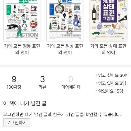
다. 뭐라고 묘사하는지 몰라서 못 했던, 그래서 영어 앞에서 단답형으
로 과묵해지던 학습자들을 넉살 좋은 수다쟁이로 만들 <거의 모든 묘
사 표현의 영어>. 묘사의 중요성을 인식하는 그 순간부터 영어 실력
이 올라갑니다. 묘사 표현 공부는 종합적 어휘 학습의 정점 ‘묘사’는
영어로는 description, 한자로는 ‘그릴 묘, 베낄 사’입니다. 한마디로
그림을 베끼듯 자세히 설명하는 것입니다. ‘살면서 그렇게 설명할 일
거의 모든 행동 표현
거의 모든 일상 표현
거의 모든 상태 표현
이 얼마나 있겠어?’라고 반문하겠지만, 사실 우리가 하는 의사소통 대
의 영어
의 영어
의 영어
부분이 묘사입니다. “어젯밤에 잠을 못 잤더니 피곤해 죽겠어.” 안색
이 안 좋아 보인다는 동료에게 이유를 설명합니다. “음식이 칼칼하고
감칠맛이 폭발하더라.” 어제 갔던 식당 음식이 어떤지 묻는 친구에게
읽고 싶어요 30명
9
3
0
음식 맛을 설명합니다. “트림이 계속 나오고, 잘 체해요. 유제품만 먹
읽고 있어요 3명
으면 배가 부글거리고요.” 무슨 일로 오셨냐는 의사의 질문에 증상을
100자평
리뷰
마이페이퍼
읽었어요 15명
설명합니다. 이 모든 것이 묘사입니다. 이 외에도 셀 수 없이 많지요.
그러니 영어를 잘하느냐의 기준이 이런 묘사를 잘하는가이고, 영어를
이 책에 내가 남긴 글
잘하는 방법 가운데 하나가 이 묘사를 잘하게 해당 표현을 공부하는
로그인하면 내가 남긴 글과 친구가 남긴 글을 확인할 수 있습니다.
것이지요. <거의 모든 묘사 표현의 영어>는 이런 묘사에 도움이 되는
로그인하기
표현을 담은 책입니다. 묘사 맞춤용 필수 주제와 표현 선택 묘사를 잘