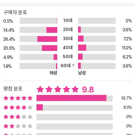
하려면 사물과 개념을 지칭하는 명사부터 그것의 상태를 나타내는 형
용사, 동작을 나타내는 동사구 표현까지 다방면으로 알아야 합니다.
구매자 분포
그래서 묘사 표현 공부를 종합적 어휘 학습의 정점이라고 하지요. 그
10대
0%
0.5%
렇지만 그 범위가 너무 방대하고 알아야 할 표현도 막대해서 어디서
20대
3.6%
14.4%
부터 시작해야 할지 막막합니다. <거의 모든 묘사 표현의 영어>는 보
30대
7.2%
26.4%
통 사람들의 일상에서 가장 많이 묘사할 만한 주제와 상황을 선택해
40대
11.0%
필요한 표현을 모아서 제시합니다. 이 정도만 확실히 알면 할 말 못하
20.5%
고 냉가슴 앓는 증상은 사라집니다. 부담은 덜고 시각적 재미는 더하
50대
6.2%
4.9%
는 찰떡 이미지 <거의 모든 묘사 표현의 영어>는 ‘영어로 이건 뭐라고
60대
3.6%
1.8%
설명하지?’가 궁금한 표현에 학습의 부담은 덜고 시각적 재미를 더해
여성
남성
장기 기억에 도움이 되는 이미지를 수록했습니다. 다 외워야겠다는
부담보다 그림과 표현을 대조하며 읽고 쓱쓱 넘어가는 것만으로도 이
9.8
평점 분포
미 반은 해낸 셈입니다. 뉘앙스 설명과 활용법이 바로 확인되는 How
91.7%
To Use <거의 모든 묘사 표현의 영어>는 개별 표현이 갖는 뉘앙스를
8.3%
세세히 설명합니다. 우리말로는 모두 ‘카리스마 있는’이지만 charism
0%
atic은 ‘타인을 휘어잡는 매력이 있고 타인에게 영감을 주는 성격의’, t
alismanic은 ‘카리스마뿐 아니라 행운을 주고 액운을 막아 주는 느낌
0%
까지 있는’, magnetic은 ‘자석처럼 사람을 강하게 끄는 매력이 있