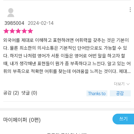
트 그림과 함께 영어 표현이 적혀있어 보다 직관적으로 표현을 이해
수 있을 것이다.​이번에 만나 본 <거의 모든 묘사 표현의 영어 >는 구
할 수 있었어요. 우리말에도 같은 말이라도 부정적인 느낌 70%, 긍정
체적인 형태와 동작부터 추상적인 개념까지 묘사에 필요한 모든 게
메뉴
적인 느낌 80% 이런 그때그때 상황의 느낌에 따라 쓰는 단어들이 달
담긴 책으로, 한마디를 하더라도 더 지적이고 섬세하게 묘사할 수 있
3985004
2024-02-14
라지잖아요? 영어도 같은 맥락인듯합니다앞서 배운 표현들을 실질적
게 해 준다고 하니 하나씩 살펴보며 영어 실력을 한 단계 끌어올려 보
은 대화에 녹여 넣어 만든 상황 스크립트도 도움이 많이 되었어요.저
자.책은 인물, 사물, 성격, 음식과 식품, 감정과 느낌, 몸의 상태와 증
는 이 책의 경우 첫 장부터 정독하기보단 이미지 위주나 포인트 위주
상, 통증, 가족과 인간관계, 날씨와 기후, 사건과 사고, 자연 재해, 시
외국어를 제대로 이해하고 표현하려면 어휘력을 갖추는 것은 기본이
로 빠르게 먼저 훑어본 다음 스크립트를 많이 들었어요. 스크립트를
간•빈도, 비교급 활용, 풍경과 분위기, 교통, 경제, 소리와 음악 묘사,
다. 물론 최소한의 의사소통은 기본적인 단어만으로도 가능할 수 있
두세 번 반복해서 듣고 애매한 부분을 역으로 찾아나간다거나 내가
어린 시절, 청소년, 성인기, 노년기 등 라이프 사이클 묘사, 그리고 남
다. 하지만 나처럼 영어가 서툰 이들은 영어로 어떤 말을 하고자 할
상상한 표현이 맞는지 확인을 하면서 들었더니 훨씬 이해도 잘되고
보다 더 세련되게 묘사할 수 있는 중•고급 어휘까지 우리의 일상 묘사
때, 내가 생각해낸 표현들이 뭔가 좀 부족하다고 느낀다. 알고 있는 어
머릿속에 각인이 더 잘 되는 것 같았답니다.모든 표현과 문장/ 스크립
에 필요한 표현을 16 챕터로 나누어 담고 있다.1> 각 유닛의 묘사에
휘의 부족으로 적확한 어휘를 찾는데 어려움을 느끼는 것이다. 제대
트는 책의 매 타이틀 위의 QR 코드를 인식하면 들을 수 있어요. 실생
꼭 필요한 표현들을 한국어 뜻과 영어 표현으로 제시하고, 이미지까
로 표현하기 위해서는 우선 많은 어휘를 알고 있어야 한다.우리의 말
더보기
활에서 찐으로 사용할 수 있는 표현들이 정말 많으니 미드를 볼 때나
지 적절하게 갖추고 있어서 학습 효과를 높일 수 있게 도움을 준다.*
이나 글은 모두 구체적인 표현으로 구성되기 때문에 우리의 일상은
공감 (
2
)
댓글 (0)
원서 소설을 읽을 때 정말 도움이 많이 될 것 같습니다.< 거의 모든 묘
헤어스타일 묘사​dreadlocks 레게머리, 여러 가닥으로 꼰 머리high p
묘사로 시작해서 묘사로 끝난다고 해도 과언이 아니다. 일상을 제대
사 표현의 영어 >로 2% 부족했던 언어의 장벽을 허물어 보아요.*출
onytail 높게 묶은 말총머리(braided) pigtails 양 갈래로 묶(거나 땋)
로 묘사하기 위한 어휘 학습서 <<거의 모든 묘사 표현의 영어>>로 어
판사로부터 도서를 지원받아 읽고 작성한 솔직한 리뷰 입니다.
은 머리bob cut 단발 머리bowl cut 바가지 머리coily hair 뽀글뽀글
휘력을 올려보자.<<거의 모든 묘사 표현의 영어>>의 저자 최주연님
한 머리tie one's hair back 머리를 (뒤로) 묶다have one's hair don
은 영어영문학을 전공하고 출판 편집자 겸 번역가로 활동하며 다양한
쓰기
마이페이퍼 (0편)
e 머리를 (새로) 하다change one's hair(style) 헤어스타일을 바꾸
독자층을 대상으로 영어 학습서와 일반 단행본을 만들고 번역하는 일
다* 라이프 사이클 묘사​be born into privilege 금수저로 태어나다d
을 하고 있다. <<거의 모든 묘사 표현의 영어>>에서는 우리가 일상에