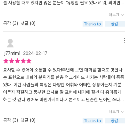
를 사용할 때도 있지만 많은 분들이 '유창할 필요 있나요 뭐, 의미만
통하면 되죠.'라고 하셔요. 맞는 말입니다. 유창할 필요가 없고 정확하
더보기
게 의미가 전달되면 됩니다. 그런데 그게 사실 그렇게 어렵습니다.엔
공감 (
3
)
댓글 (0)
지니어로서의 저는 플루언트한 원어민 발음이나 억양보다는 설명하
고자 하는 대상이나 어떤 것에 대한 확실한 설명이 더 중요한 거죠. 나
의 영어 레벨을 한 단계 업그레이드해줄, <거의 모든 묘사 표현의 영
메뉴
어>입니다.제가 이 책을 좋아하는 이유는 정말 생각해 볼 수 있는 모
j77mimi
2024-02-17
든 상황에서의 묘사들이 다 담겨 있어요.인물/사물/성격/음식/감정/
느낌/몸증상/가족/인간관계 등등 16개의 카테고리들로 잘 정리되어
있답니다.영어 회화의 레벨을 올려줄 수 있는, 이 사람이 영어를 좀 하
묘사할 수 있어야 소통할 수 있다!​​주변에 보면 대화를 할때도 맛깔나
는 사람이다라는 느낌을 주는 결정적인 부분이 이런 디테일한 부분이
는 표현으로 대화의 분위기를 한층 업그레이드 시키는 사람들이 종종
아닐까요? 단적인 예로, 머리카락에 대한 이야기를 할 때 초급 영어에
있다. 이런 사람들의 특징은 다양한 어휘와 어떠한 상황이든지 기분
서는 단순히 색에 대한 표현할 수 있다 라면, 중/고급으로 갈수록 푸
이든지 적절하고 풍부한 묘사로 잘 표현해 내기에 훨씬 더 흥미롭게
르스름한, 알록달록한 요런 표현도 쓸 수 있게 되는데, 이때 Blond ha
하는 것 같다.​영어도 마찬가지이다.기본적이고 단순한 단어만 쓰다보
ir, brown hair, black hair.. 같은 simple 한 표현에서 Brunette ( 갈
면 자칫 대화가 지루하고 재미없게 느껴지기 쉽상이다. 그래서 좀 더
더보기
색 머리 )라든지, salt and pepper hair ( 검은색과 흰색 머리가 섞인
다양하고 섬세한 묘사 표현을 많이 알면, 내 감정이나 느낌, 상황들을
공감 (
3
)
댓글 (0)
머리 )라는 표현도 할 수 있다는 거!! 영어 묘사에 대한 책답게 일러스
잘 전달할 수 있고 공감과 신뢰를 얻어 좀 더 풍성한 대화를 이끌어 갈