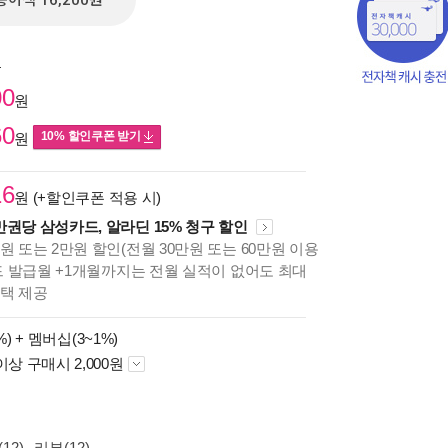
종이책 16,200원
원
00
원
60
10% 할인쿠폰 받기
원
16
원 (+할인쿠폰 적용 시)
만권당 삼성카드, 알라딘 15% 청구 할인
원 또는 2만원 할인(전월 30만원 또는 60만원 이용
카드 발급월 +1개월까지는 전월 실적이 없어도 최대
혜택 제공
책의
보기
%) +
멤버십(3~1%)
다.
이상 구매시 2,000원
12)
리뷰(12)