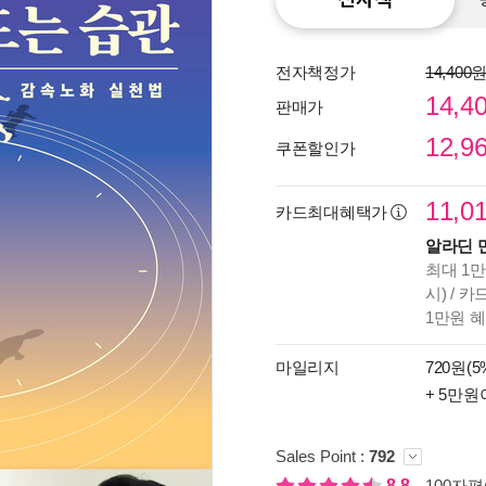
전자책정가
14,400
14,4
판매가
12,9
쿠폰할인가
11,0
카드최대혜택가
알라딘 
최대 1만
시) / 
1만원 
종이
미리
마일리지
720원(5
입니
+ 5만원
Sales Point :
792
8.8
100자평(