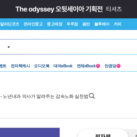
알라딘굿즈
온라인중고
중고매장
우주점
음반
블루레이
커피
벤트
전자책캐시
오디오북
대여eBook
연재eBook
만권당
N
N
- 노년내과 의사가 알려주는 감속노화 실천법
전자책