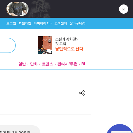
로그인
회원가입
마이페이지
고객센터
장바구니
(0)
일반
만화
로맨스
판타지/무협
BL