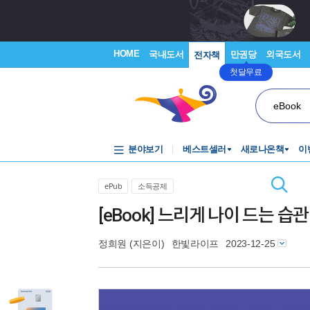
HOME
국내도서
만권당
외국도서
전자책
첫달무료
eBook
분야보기
베스트셀러
새로나온책
이
ePub
소득공제
[eBook] 느리게 나이 드는 습관
정희원
(지은이)
한빛라이프
2023-12-25