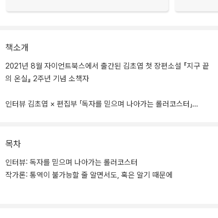
책소개
2021년 8월 자이언트북스에서 출간된 김초엽 첫 장편소설 『지구 끝
의 온실』 2주년 기념 소책자
인터뷰 김초엽 × 편집부 「독자를 믿으며 나아가는 롤러코스터」
작가론 심완선(SF평론가) 「통역이 불가능할 줄 알면서도, 혹은 알기
때문에」 수록
목차
인터뷰: 독자를 믿으며 나아가는 롤러코스터
작가론: 통역이 불가능할 줄 알면서도, 혹은 알기 때문에