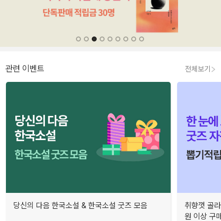
관련 이벤트
전체보기
당신의 다음 한국소설 & 한국소설 굿즈 모음
취향껏 골라
원 이상 구