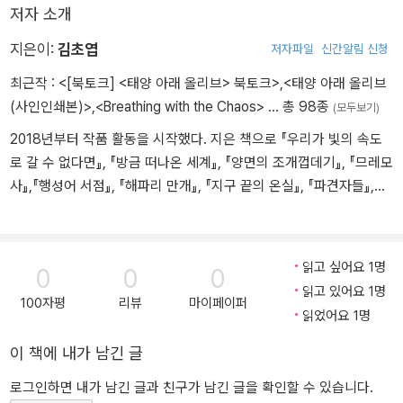
저자 소개
지은이:
김초엽
저자파일
신간알림 신청
최근작 :
<[북토크] <태양 아래 올리브> 북토크>
,
<태양 아래 올리브
(사인인쇄본)>
,
<Breathing with the Chaos>
… 총 98종
(모두보기)
2018년부터 작품 활동을 시작했다. 지은 책으로 『우리가 빛의 속도
로 갈 수 없다면』, 『방금 떠나온 세계』, 『양면의 조개껍데기』, 『므레모
사』,『행성어 서점』, 『해파리 만개』, 『지구 끝의 온실』, 『파견자들』,
『책과 우연들』, 『아무튼 SF게임』등이 있다. 한국과학문학상, 오늘의
작가상, 젊은작가상, 한국여성지도자상 젊은지도자상, 중국 성운상
및 은하상 등을 수상했다. 사진출처 : ⓒ 해란
읽고 싶어요 1명
0
0
0
읽고 있어요 1명
100자평
리뷰
마이페이퍼
읽었어요 1명
이 책에 내가 남긴 글
로그인하면 내가 남긴 글과 친구가 남긴 글을 확인할 수 있습니다.