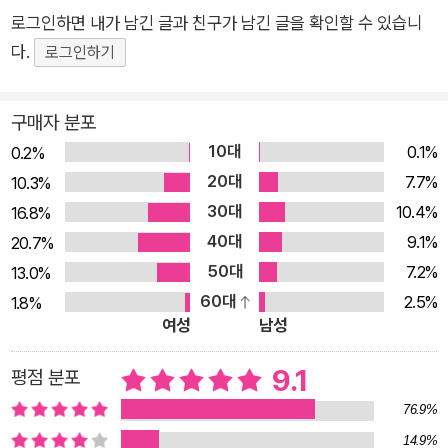
릿해지고 있다. 가족 내, 안사람과 바깥양반의 구분이 없어지는
로그인하면 내가 남긴 글과 친구가 남긴 글을 확인할 수 있습니
것이 대표적이다. 초격차 사회에서 완벽함을 좇는 사람들은 아예
다.
로그인하기
넘사벽 기준을 세워놓고 ‘육각형인간’ 놀이를 즐긴다. “노력 없이
성공하고 싶다”는 이들의 좌우명 앞에 고진감래와 자수성가는 설
구매자 분포
자리를 잃었다. 챗GPT의 등장으로 인류에게 일격을 가한 생성형
10대
0.1%
0.2%
AI. 세상의 모든 화두를 블랙홀처럼 빨아들이는 AI가 던진 거대한
20대
7.7%
10.3%
질문이 우리 앞에 놓여있다. “인간만이 가진 역량은 무엇인가?”
30대
10.4%
16.8%
명료한 답변을 이끌어낼 수 있는 질문이 가능한 인간, 호모 프롬
40대
9.1%
20.7%
프트에게서 그 해답을 찾아야 할 것이다. 2024년 10대 소비트렌
50대
7.2%
13.0%
드 키워드 ● Don’t Waste a Single Second: Time-Efficient
60대
2.5%
1.8%
Society 분초사회 1분 1초가 아까운 세상이다. 시간이 돈만큼 혹
여성
남성
은 돈보다 중요한 자원으로 변모하면서 ‘시간의 가성비’가 중요해
졌다. 단지 바빠서가 아니다. 소유 경제에서 경험 경제로 이행하
9.1
평점 분포
면서 요즘 사람들은 볼 것, 할 것, 즐길 것이 너무 많아졌다. 초 단
76.9%
위로 움직이는 현대 플랫폼 경제에서 시간의 밀도가 높아지며, 우
14.9%