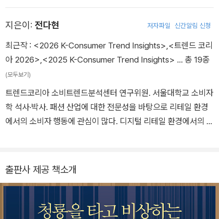
won Lee currently works as a research fellow at CTC. S
xperience projects, bridging academia and industry. She
했다. 〈대한민국 외식업 트렌드〉 시리즈를 공저했으며, 삼성전자·
he obtained her BA, MA, and PhD degrees in Consumer
지은이:
전다현
is also actively engaged in research, publishing papers in
저자파일
신간알림 신청
LG U+·SK·배달의민족 등 다수의 기업과 소비트렌드 분석 프로
Science, SNU. Her research interests focus on generatio
top 25% [Q1] SSCI and SCIE international journals. As an
젝트를 수행하고 있다. Yelin Chu received an MA degree in
최근작 :
<2026 K-Consumer Trend Insights>
,
<트렌드 코리
n theory (age, period, and cohort effects), changes in co
expert bridging theory and practice, she has been writin
Consumer Science, SNU. Currently, she is attending a Ph
아 2026>
,
<2025 K-Consumer Trend Insights>
… 총 19종
nsumer behavior due to technological advances, and cul
g a column titled “Lee Hyang-eun’s Trend Touch” for the
D program and serves as a senior researcher at CTC. He
(모두보기)
tural capital. It is based on insights gained while working
JoongAng Ilbo since 2021.
r Master’s thesis was entitled “A Study of Consumer Exp
at organizations including the Korean Publishers Associat
트렌드코리아 소비트렌드분석센터 연구위원. 서울대학교 소비자
erience on the Online Education Service with Conditional
ion, Leader’sBook, and Kakao Page. She is a co-author
학 석사·박사. 패션 산업에 대한 전문성을 바탕으로 리테일 환경
Tuition Refund.” She is interested in analyzing big data t
of the the Korean Food Industry Trend series, K-Beauty
에서의 소비자 행동에 관심이 많다. 디지털 리테일 환경에서의 자
o distill insights from unstructured data, and in deriving fu
Trend, and Future Trend Lab . She is a regular panelist o
극과 소비자 정보처리를 주제로 연구를 수행했다. 〈대한민국 외
rther meaning from participant interviews through qualit
n the TBN radio and contributes a trend column to The E
식업 트렌드〉 시리즈를 공저했으며, 현재 삼성·현대·SK 등 다수
ative research.
xhibition Journal . She has lectured at Korea University a
기업과 소비자 트렌드 발굴 및 신제품 개발 업무를 수행하고 있
출판사 제공 책소개
nd has served as a policy PR advisor for the Ministry of L
다. Dahyen Jeon holds a Ph.D. and an M.A. in Consumer S
and, Infrastructure and Transport. She conducts trend le
cience from Seoul National University and currently serv
ctures for various corporations, public institutions, and lib
es as a research fellow at CTC. Her primary research ex
raries, and has led consumer trend projects for numerou