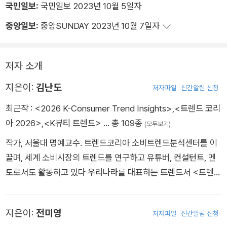
국민일보:
국민일보 2023년 10월 5일자
중앙일보:
중앙SUNDAY 2023년 10월 7일자
저자 소개
지은이:
김난도
저자파일
신간알림 신청
최근작 :
<2026 K-Consumer Trend Insights>
,
<트렌드 코리
아 2026>
,
<K뷰티 트렌드>
… 총 109종
(모두보기)
작가, 서울대 명예교수. 트렌드코리아 소비트렌드분석센터를 이
끌며, 세계 소비시장의 트렌드를 연구하고 유튜버, 컨설턴트, 멘
토로서도 활동하고 있다 우리나라를 대표하는 트렌드서 <트렌드
코리아> 시리즈를 2008년부터 18년간 써왔으며, 그 외에도 『김
난도의 미래트렌드연구실』, 『청소년을 위한 김난도 교수의 트렌
지은이:
전미영
저자파일
신간알림 신청
드수업』, 『K뷰티 트렌드』, 『대한민국 외식업 트렌드』, 『트렌드로