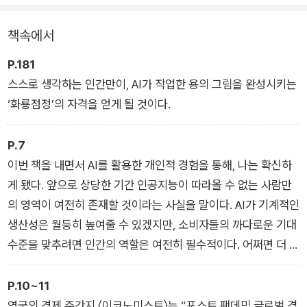
에 주목했다. 중요한 점은 이것이다. 즉, AI는 자신이 내놓은 결과
물을 평가할 수 없다. 그것에 점수를 매기고 그 결과물을 채택할
책속에서
지 말지를 결정하는 것은 궁극적으로 인간의 몫이다.
P.181
미드저니가 아무리 환상적인 그림을 그릴지라도, 그 마지막 터치
스스로 생각하는 인간만이, AI가 작업한 용의 그림을 완성시키는
는 인간에게 남겨져 있다. 바로 ‘화룡점정’이다. 오롯이 인간만의
‘화룡점정’의 자격을 얻게 될 것이다.
역량을 최대한 끌어올리는 것. 이를 위해 우리는 무엇을 알아야
하고, 무엇을 준비해야 할까? 2배속 사회에서 균형점을 찾기 위
P.7
한 여백은 무엇인가? 올해의 〈트렌드 코리아〉는 유독 천천히 읽
이번 책을 내면서 AI를 활용한 개인적 경험을 통해, 나는 확신하
기를 권한다.
게 됐다. 앞으로 상당한 기간 인공지능이 따라올 수 없는 사람만
의 영역이 여전히 존재할 것이라는 사실을 말이다. AI가 기계적인
생산성은 월등히 높여줄 수 있겠지만, 소비자들의 까다로운 기대
수준을 맞추려면 인간의 역할은 여전히 필수적이다. 어쩌면 더 중
요해졌는지도 모르겠다. 인공지능이 내놓은 비슷비슷한 결과물
속에서 어떤 ‘휴먼 터치’가 마지막에 더해졌느냐에 따라서 그 수
P.10~11
준이 결정될 것이기 때문이다.
영국의 경제 주간지 〈이코노미스트〉는 “포스트 팬데믹 글로벌 경