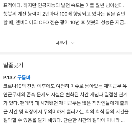
시청한다. 모두 엄청난 시간을 요구하는 일이다. 현대사회에서 시
표적이다. 하지만 인공지능의 발전 속도는 이를 훨씬 넘어선다.
간은 단연 가장 소중한 자원이고, 그것을 아껴 쓰고 그 가성비를
챗봇의 계산 능력이 2년마다 100배 향상되고 있다는 점을 감안
추구하는 것은 당연한 일이 됐다.
할 때, 엔비디아의 CEO 젠슨 황이 10년 후 챗봇의 성능은 지금의
100만 배가 될 것이라 예측한 것도 충분히 가능해 보인다. 아찔
하다. ‘챗GPT’가 선보인 지 1년이 지난 지금도 충분히 놀라운 변
더보기
화를 겪고 있는데, 2년마다 100배라니!
밑줄긋기
P.137
구름바
코로나19의 진정 이후에도 여전히 이슈로 남아있는 재택근무·유
연근무제의 존속 문제도 사실은 변화된 시간 개념과 밀접한 관계
가 있다. 팬데믹 때 시행됐던 재택근무는 많은 직장인들에게 출퇴
근 시간 및 직장에서 무의미하게 흘러가는 회의·회식 등의 시간을
절약할 수 있음을 알게 해줬다. 단순한 시간의 절약이 아니라 스
스로가 주체가 되어 일상의 흐름을 결정할 수 있는 가능성을 발견