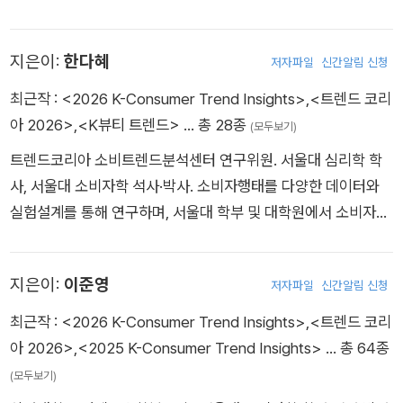
들’에 대한 탐색이자, 흔들리는 시대를 건너는 사람과 기업을 위
gshim, and Coway.
State University. She is the co-author of several books, i
뷰티 트렌드』, 『스물하나, 서른아홉』, 〈대한민국 외식업 트렌드〉
한 실용적인 통찰의 기록이다. 서울대학교 소비자학과를 졸업하
ncluding The Hyundai Seoul Insight, Twenty-One Thirty-
시리즈를 공저했으며 삼성·LG·CJ·한화·SK 등 여러 산업군의 기
고 동 대학에서 석박사 학위를 받았다. 퍼듀대학교에서 Visiting
지은이:
한다혜
Nine, and the Korean Food Industry Trend series. She ha
저자파일
신간알림 신청
업과 소비자조사 및 소비트렌드 발굴 업무를 수행하고 있다. 용산
Scholar로 연구 활동을 수행했으며 서울대학교와 동아대학교에
s led numerous consumer trend analysis and new produc
공원조성추진위원회·국가스마트도시위원회 위원, 서울연구원·제
최근작 :
<2026 K-Consumer Trend Insights>
,
<트렌드 코리
서 ‘소비자심리’, ‘시장환경분석론’, ‘해외시장론’ 등을 강의하고
t development projects with major corporations such as
주특별자치도개발공사 자문위원으로 활동 중이며 CJ 공식 유튜
아 2026>
,
<K뷰티 트렌드>
… 총 28종
(모두보기)
있다. 사회변화에 따른 소비지출 패턴과 소비심리를 주요 주제로
Samsung, LG, AmorePacific, SK, Coway, and CJ. Currentl
브 채널에서 ‘TREND CODE’ 진행, SBS 〈목돈연구소〉의 ‘트렌
연구해왔으며, 현대·삼성 등 다양한 기업들과 함께 소비트렌드 기
트렌드코리아 소비트렌드분석센터 연구위원. 서울대 심리학 학
y, she serves as the Chair of the ESG Committee at E-ma
드연구소’ 고정 패널로 출연하며 《국방일보》에 트렌드 칼럼을 연
반의 미래 전략 기획을 수행하고 있다. 한국FP학회 최우수논문
사, 서울대 소비자학 석사·박사. 소비자행태를 다양한 데이터와
rt, an Advisory Member of the Public Relations Advisory
재하고 있다. Jung Yoon Kwon currently works as a resear
상을 수상했다. 지은 책(공저)으로 《트렌드 코리아》(2016~202
실험설계를 통해 연구하며, 서울대 학부 및 대학원에서 소비자행
Council, and a member of the Social Contribution Busine
ch fellow at CTC, SNU. She obtained her BA, MA, and Ph
4, 2026), 《대한민국 외식업 트렌드 Vol.1》, 《더현대 서울 인사
태론 과목을 강의하고 있다. 서울대학교 학문후속세대로 선발된
ss Review Committee at Korea Hydro & Nuclear Power.
D degrees in Consumer Science, SNU. She explored the
이트》가 있다. KBS2 〈해 볼만한 아침 M&W〉, 〈굿모닝 대한민국〉
바 있으며, Q1(상위 25%) SSCI 국제 저명 학술지와 SCOPUS
She writes the column ‘Choi Ji-hye’s Trend Insight’ for T
intergenerational transmission of consumption styles in h
지은이:
이준영
등 여러 방송에 출연하며 연구와 대중을 잇는 연구자로 활동 중이
저자파일
신간알림 신청
등재 학술지에 논문들을 게재하고, 한국소비자광고심리학회와
he Korea Economic Daily and ‘Choi Ji-hye’s Trend Watch’
er PhD dissertation. She co-authored the books K-Beau
다.
한국소비문화학회에서 우수논문상을 수상하는 등 활발한 연구활
최근작 :
<2026 K-Consumer Trend Insights>
,
<트렌드 코리
for Asia Economic Daily.
ty Trends , Korean Dining Industry Trends Series , and T
동을 이어가고 있다. 『K뷰티 트렌드』, 『스물하나, 서른아홉』, 〈대
아 2026>
,
<2025 K-Consumer Trend Insights>
… 총 64종
wenty-One, Thirty-Nine. She has participated in many c
한민국 외식업 트렌드〉 시리즈를 공저했으며, 현재 KBS1 라디오
(모두보기)
onsulting projects with leading Korean companies such a
〈성공예감〉의 ‘트렌드팔로우’에 고정 출연 중이다. 삼성·SK·LG