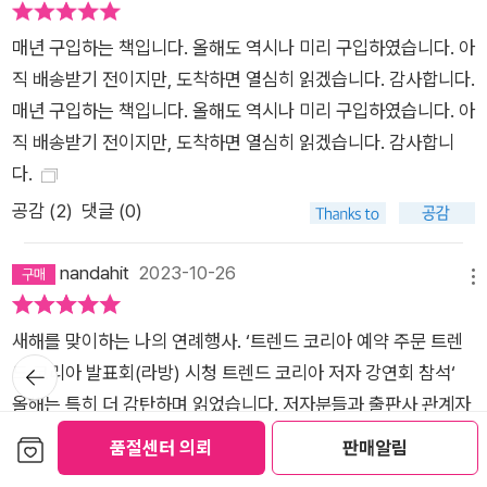
교통은 발달하는 현대사회에서 유목적 라이프스타일을 구가하는
매년 구입하는 책입니다. 올해도 역시나 미리 구입하였습니다. 아
소 비자가 늘어나며, 지역은 이제 하나의 고정된 공간이 아니라
직 배송받기 전이지만, 도착하면 열심히 읽겠습니다. 감사합니다.
이동하고 흐르는 유연한 모습을 보인다. 정주인구보다 관계인구
매년 구입하는 책입니다. 올해도 역시나 미리 구입하였습니다. 아
에 방점을 찍는 유연도시 리퀴드폴리탄이 주목받는다. 불균형 발
직 배송받기 전이지만, 도착하면 열심히 읽겠습니다. 감사합니
전과 지역 소멸을 우려하는 이 시대에 리퀴드폴리탄은 새로운 해
다.
법을 제시할 것이다. ● Supporting One Another: ‘Care-bas
공감 (
2
)
댓글 (0)
ed Economy’ 돌봄경제 인간은 누구나 돌봄을 필요로 하는 존
재다. 초개인화하는 나노사회, 1분 1초가 아쉬운 분초 사회에서,
nandahit
2023-10-26
돌봄의 시스템화가 중요해졌다. 돌봄은 이제 단지 연민이 아닌 경
메뉴
제의 문제다. 나 이와 건강 상태에 따른 사회적 약자들만이 그 대
상이 아니라, 누구에게나 해당되는 서비스로 진화하고 있다. 엄마
새해를 맞이하는 나의 연례행사. ‘트렌드 코리아 예약 주문 트렌
뒤로가
도 엄마가 필요한 세상이다. 돌봄경제는 바로 나의 문제인 동시
드 코리아 발표회(라방) 시청 트렌드 코리아 저자 강연회 참석‘
기
에, 우리 조직과 사회의 경쟁력이다.
올해는 특히 더 감탄하며 읽었습니다. 저자분들과 출판사 관계자
분들, 감사합니다!
보관함담기
품절센터 의뢰
판매알림
공감 (
1
)
댓글 (0)