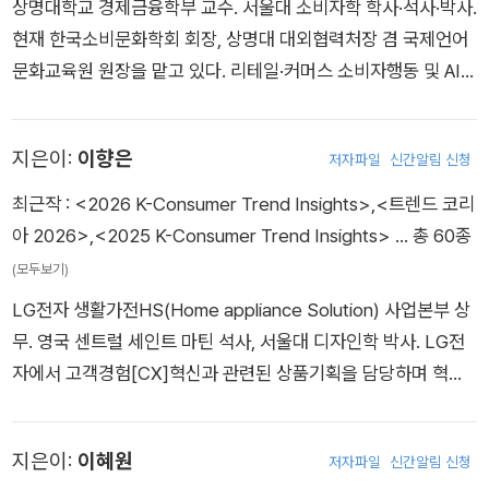
s Samsung and CJ, and she also serves as an advisor on
상명대학교 경제금융학부 교수. 서울대 소비자학 학사·석사·박사.
등 주요 기업과 소비트렌드 기반 연구 프로젝트를 수행하고 있다.
various committees, including the National Smart City Co
현재 한국소비문화학회 회장, 상명대 대외협력처장 겸 국제언어
Dahye Han currently works as a research fellow at CTC.
mmittee.
문화교육원 원장을 맡고 있다. 리테일·커머스 소비자행동 및 AI기
BA in Psychology, SNU and obtained both MA and PhD d
반 고객경험 고도화에 관심이 많다. 2024년 국무총리표창(소비
egrees in Consumer Science, SNU. Her research focuse
자권익증진 공로)을 받았고, 한국소비자학회·한국소비자정책교
s on consumer behavior and consumer psychology, integ
지은이:
이향은
저자파일
신간알림 신청
육학회에서 최우수논문상을 수상했다. 저서로는 『코로나가 시장
rating data analytics with experimental design. She curre
을 바꾼다』, 『1코노미』, 『케미컬 라이프』, 『소비트렌드의 이해와
최근작 :
<2026 K-Consumer Trend Insights>
,
<트렌드 코리
ntly teaches undergraduate and graduate courses on C
분석』, 『소비자 질적연구방법론』 등이 있고, JTBC 〈차이나는 클
아 2026>
,
<2025 K-Consumer Trend Insights>
… 총 60종
onsumer Behavior at SNU. As a researcher, she has publi
라스〉, EBS 〈내일을 여는 인문학〉, KBS 1라디오 〈빅데이터로 보
(모두보기)
shed papers in top 25% [Q1] SSCI and Scopus-indexed i
는 세상〉 등에 출연했다. June Young Lee currently works a
nternational journals, and was selected as a Next-Gener
LG전자 생활가전HS(Home appliance Solution) 사업본부 상
s an associate professor at Sangmyung University. He re
ation Scholar by SNU. She is also involved in industry–ac
무. 영국 센트럴 세인트 마틴 석사, 서울대 디자인학 박사. LG전
ceived a doctorate degree in Consumer Science, SNU.
ademic collaboration projects with major Korean compa
자에서 고객경험[CX]혁신과 관련된 상품기획을 담당하며 혁신
He received ‘The Best Paper Award’ in the International
nies, including Samsung and LG.
상품 출시, 신사업모델 발굴 및 오퍼레이션, CX에 기반한 경영전
Journal of Consumer Studies . He worked as a senior res
략수립, 제품/공간 서비스디자인 등 융합적 통찰력을 발휘하고
earcher at Life Soft Research lab at LG Electronics. He i
지은이:
이혜원
저자파일
신간알림 신청
있다. 성신여대 서비스·디자인공학과 교수로서 학계와 업계를 오
s a laboratory chief at the Consumer Research Center in