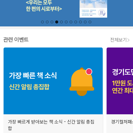
관련 이벤트
전체보기
가장 빠르게 받아보는 책 소식 - 신간 알림 총집
경기컬처패스
합