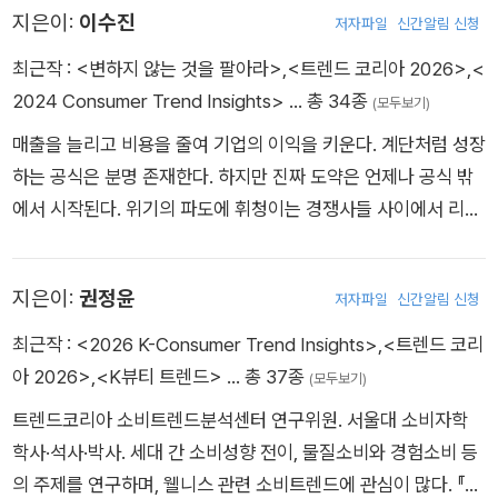
iyoung Jeon is a research fellow at CTC. She holds a BA,
지은이:
이수진
좀 더 자유롭고 활발한 저술에 집중하기 위해 2025년 명예퇴직
저자파일
신간알림 신청
『더현대 서울 인사이트』, 『스물하나, 서른아홉』, 〈대한민국 외식
MA, and PhD in Consumer Science. Since 2009, she has
했다. 앞으로 자유로운 작가로서, 더욱 다양하게 활동하려고 노력
업 트렌드〉 시리즈를 공저했다. 워싱턴주립대학교에서 공동연구
최근작 :
<변하지 않는 것을 팔아라>
,
<트렌드 코리아 2026>
,
<
co-authored numerous books, including the annually pub
하고 있다. Rando Kim is a professor in the Dept. of Consu
자 자격으로 연수했으며, 삼성·LG·아모레·SK·코웨이·CJ 등 다수
2024 Consumer Trend Insights>
… 총 34종
(모두보기)
lished bestselling series Trend Korea, as well as Trend C
mer Science (DCS), Seoul National University (SNU). As
의 기업과 소비자 트렌드 발굴 및 신제품 개발 프로젝트를 수행하
hina, K-Beauty Trend, Twenty-One Thirty-Nine , the Kor
매출을 늘리고 비용을 줄여 기업의 이익을 키운다. 계단처럼 성장
a specialist in consumer behavior and market trend analy
였다. 현재 이마트 ESG위원회 위원장, 한국수력원자력 홍보자문
ean Food Industry Trend series. She previously worked
하는 공식은 분명 존재한다. 하지만 진짜 도약은 언제나 공식 밖
sis, he has written more than 20 books including Trend K
협의체 자문위원, 사회공헌사업 심의위원, 피데스 개발 ‘공간보고
as a research analyst at the Samsung Economic Researc
에서 시작된다. 위기의 파도에 휘청이는 경쟁사들 사이에서 리스
orea series, Dining Business Trend series, Market Kurly I
서’ 자문위원을 맡고 있다. 《한국경제》에 ‘최지혜의 트렌드 인사
h Institute and served as a research professor at Seoul
크를 읽고 소비자의 마음을 통찰한 기업은 점프하듯 솟아오른다.
nsight, The Hyundai Seoul Insight, Trend China, What Co
이트’, 《아시아경제》에 ‘트렌드 2025’를 연재한다. Jihye Choi i
National University. She is currently a columnist for Dong
오랫동안 변화와 소비, 브랜드의 흥망을 관찰해왔다. 유행은 끊임
nsumers Want, and Luxury Korea. He also wrote essay b
s a Research Fellow at CTC. She received her M.A. and
지은이:
권정윤
-A Ilbo’s ‘Trend Now’ section and serves on advisory co
저자파일
신간알림 신청
없이 바뀌고, 소비는 재편되며, 수많은 브랜드가 빠르게 소비되고
ooks, Amor Fati, Future and My Job, and Youth, It’s Painf
Ph.D. degrees in Consumer Science from Seoul National
mmittees for multiple organizations, including LG U+, Han
쉽게 잊혔다. 그럼에도 끝까지 살아남는 브랜드, 한결같은 태도를
최근작 :
<2026 K-Consumer Trend Insights>
,
<트렌드 코리
ul which is sold three million copies in 17 countries. He ha
University. Her research interests include consumers’ ad
a Bank, Hanwha General Insurance, Statistics Korea, the
지닌 사람, 쉽게 무너지지 않는 존재들이 있다. 모두가 속도로 자
아 2026>
,
<K뷰티 트렌드>
… 총 37종
s conducted research projects about consumer needs fi
(모두보기)
option of new products, generational lifestyle analysis, p
Seoul Metropolitan Government, and the K League. She
신을 증명하려 할 때, 느리게 축적된 삶은 그 자체로 강력한 반론
nding, new product planning, and market trend probing f
roduct-user relationships, and disposal behavior. She als
트렌드코리아 소비트렌드분석센터 연구위원. 서울대 소비자학
collaborates with various companies on new trend-base
이 된다. 그리고 그러한 존재들이 남긴 흔적은 기록할 가치가 있
or Korea’s major companies like Samsung, LG, SK, CJ, Hy
o lectures on Consumer Trend Analysis at Seoul National
학사·석사·박사. 세대 간 소비성향 전이, 물질소비와 경험소비 등
d product development and strategic planning.
다. 이 책은 변화를 쫓아온 시간 끝에서 발견한 ‘변하지 않는 것
undai Motors, GS, LH, Amore Pacific, Lotte, Fursys, Non
University. She was a visiting researcher at Washington
의 주제를 연구하며, 웰니스 관련 소비트렌드에 관심이 많다. 『K