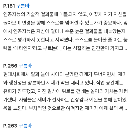
한 것이다. 이제 타인이 정해준 삶의 흐름이 아닌, 자신이 적극적
P.181
구름바
으로 자기 시간을 지키고 관리해야 하는 시간의 초개인화 사회가
인공지능의 기술적 결과물에 매몰되지 않고, 어떻게 자기 자신을
도래했다.
돌아보며 변경을 향해 스스로를 넘어설 수 있는가가 중요하다. 앞
에서 인공지능은 자신이 얼마나 수준 높은 결과물을 내놓았는지
스스로 평가하지 못한다고 지적했다. 스스로를 돌아볼 줄 아는 능
력을 ‘메타인지‘라고 부르는데, 이는 성찰하는 인간만이 가지고
있는 능력이다. 결국 스스로를 성찰할 수 있는 인간만이, AI가 작
업한 용의 그림을 완성시키는 ‘화룡점정‘의 자격을 얻게 될 것이
P.256
구름바
다.
현대사회에서 일과 놀이 사이의 분명한 경계가 무너지면서, 재미
와 생산성을 양분하던 시대가 막을 내리고 있다. 작업 공간에는
유희가 침투했고, 지친 일상에 위로를 건네는 놀이의 가치는 재평
가됐다. 사람들은 재미가 선사하는 긴장감과 이완을 통해 살아있
음을 느낀다. 부차적인 것으로만 여겨지던 재미가 이제 삶의 목표
이자 삶을 더 풍요롭게 하는 필수 속성이 된 것이다.
P.263
구름바