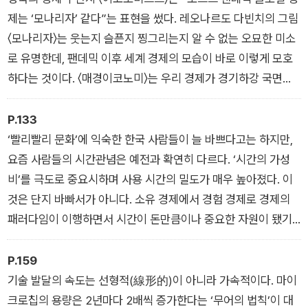
제는 ‘모나리자’ 같다”는 표현을 썼다. 레오나르도 다빈치의 그림
〈모나리자〉는 웃는지 슬픈지 찡그리는지 알 수 없는 오묘한 미소
로 유명한데, 팬데믹 이후 세계 경제의 모습이 바로 이렇게 모호
하다는 것이다. 〈매경이코노미〉는 우리 경제가 경기하강 국면에
서도 서비스업을 중심으로 고용이 증가하고 증권시장도 활황을
보이지만, 소비 둔화 가능성과 부동산의 잠재 부실 문제점도 함께
P.133
보이는 ‘모나리자의 모호함’을 보이고 있다고 진단한다. 이 불확
‘빨리빨리 문화’에 익숙한 한국 사람들이 늘 바쁘다고는 하지만,
실성의 허들을 어떻게 뛰어넘을 것인가가 관건이다. 위기와 기회
요즘 사람들의 시간관념은 예전과 확연히 다르다. ‘시간의 가성
가 교차하는 상황에서 가볍게 뛰어넘는 자와 걸려 넘어지는 자의
비’를 극도로 중요시하며 사용 시간의 밀도가 매우 높아졌다. 이
구분이 명확해질 것으로 보인다. 그 차이는 역시 변화에 대한 대
것은 단지 바빠서가 아니다. 소유 경제에서 경험 경제로 경제의
응 역량에 달려있고, 그 첫출발은 지금 어떤 트렌드가 생성되고
패러다임이 이행하면서 시간이 돈만큼이나 중요한 자원이 됐기
있는가를 아는 것이다.
때문이다. 예전에는 비싼 소유물을 과시하는 것이 중요했다면, 이
제는 여행지·맛집·핫플레이스의 인증샷으로 자랑을 하는 시대다.
P.159
예전에는 일주일에 한 편 정도 ‘주말의 명화’를 즐겼다면, 다양한
기술 발달의 속도는 선형적(線形的)이 아니라 가속적이다. 마이
OTT 플랫폼이 넘쳐나는 지금은 하루에도 몇 시간씩 ‘콘텐츠’를
크로칩의 용량은 2년마다 2배씩 증가한다는 ‘무어의 법칙’이 대