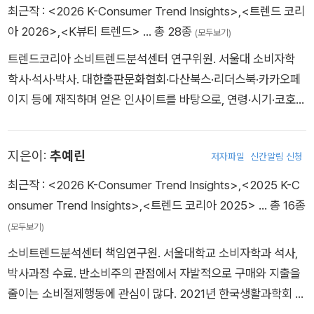
가며 다수의 기업 고객경험 및 프로젝트를 수행했으며, Q1(상위
최근작 :
<2026 K-Consumer Trend Insights>
,
<트렌드 코리
Sangmyung University.
25%) SSCI 및 SCIE 국제 저명 학술지에 논문들을 게재하는 등
아 2026>
,
<K뷰티 트렌드>
… 총 28종
(모두보기)
연구활동도 왕성하다. 이론과 실무를 아우르는 전문가로서 2021
트렌드코리아 소비트렌드분석센터 연구위원. 서울대 소비자학
년부터 《중앙일보》에 ‘이향은의 트렌드터치’를 연재하고 있다. H
학사·석사·박사. 대한출판문화협회·다산북스·리더스북·카카오페
yang Eun Lee is an Executive Director at LG Electronics
이지 등에 재직하며 얻은 인사이트를 바탕으로, 연령·시기·코호트
Home Appliance & Air Solution [H&A] Business Division. S
효과, 기술 발전으로 인한 행태 변화 및 문화자본에 관심을 두고
he holds a Master’s degree from Central Saint Martins in
있다. 2020 kobaco 혁신 공모전에서 장려상을 수상했으며, 〈대
the UK and a Ph.D. in Design from Seoul National Univers
지은이:
추예린
저자파일
신간알림 신청
한민국 외식업 트렌드〉 시리즈, 『K뷰티 트렌드』 및 〈김난도의 미
ity. At LG Electronics, she is responsible for product plan
래 트렌드 연구실〉 시리즈를 공저했다. 대구TBN ‘Trend A to Z’
최근작 :
<2026 K-Consumer Trend Insights>
,
<2025 K-C
ning focused on customer experience [CX] innovation. H
코너의 고정 패널이며, 《전시저널》에 트렌드 칼럼을 기고하고 있
onsumer Trend Insights>
,
<트렌드 코리아 2025>
… 총 16종
er work includes launching innovative products, discover
다. 고려대 국토계획공기업 고급정책과정에서 ‘소비사회와 트렌
(모두보기)
ing and managing new business models, establishing CX-
드’를 강의했고, 국토교통부 정책홍보 자문위원으로 활동 중이다.
based management strategies, and designing product a
소비트렌드분석센터 책임연구원. 서울대학교 소비자학과 석사,
다양한 분야의 기업과 공공기관, 도서관에서 트렌드 강의를 진행
nd space services. As a professor in the Department of
박사과정 수료. 반소비주의 관점에서 자발적으로 구매와 지출을
하며, 삼성전자·LG전자·한화손해보험·올리브영·배달의민족 등
Service·Design Engineering at Sungshin Women’s Univer
줄이는 소비절제행동에 관심이 많다. 2021년 한국생활과학회 우
다수의 기업에서 소비자 트렌드 프로젝트를 수행하고 있다. Hye
sity, she has conducted numerous corporate customer e
수포스터논문상과 2024년 한국소비자학회 우수논문상을 수상