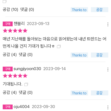
함께 시간을 보내기 위해 ‘6시 신데렐라’를 자처하는 없던아빠들
이 가정과 기업, 나아가 소비의 풍경을 바꾸고 있다. ● Expandi
공감 (
10
)
댓글 (0)
ng Your Horizons: Spin-off Projects 스핀오프 프로젝트 영
화나 드라마에서 자주 쓰이던 스핀오프가 이제 산업 전반으로 확
챈블리
2023-09-13
메뉴
산되는 추세다. 비교적 저 예산과 유동적인 전략으로 새로운 비즈
니스를 시도해보는 스핀오프는 기업 입장에서 실패에 대한 부담
매년 지난해를 돌아보는 마음으로 읽어왔는데 내년 트렌드는 어
이 적고, 또 성공할 경우 예상 밖의 성과를 기대할 수 있다. 개인
떤게 나올 건지 기대가 됩니다ㅎ
들도 커리 개발을 위해 사이드 프로젝트를 진행한다. 변화의 시
공감 (
4
)
댓글 (0)
대, 스핀오프는 새로운 성장동력이다. ● You Choose, I’ll Follo
w: Ditto Consumption 디토소비 “나도”라는 의미의 ‘Ditto’가
sungjiyoon030
2023-09-14
메뉴
소비 현장에서 인기를 끌고 있다. 나의 가치관과 취향을 오롯이
반영하는 사람, 콘텐츠, 유통 채널의 선택을 따라 하는 디토소비
기대됩니다.
는 구매 의사결정에 따르는 복잡한 과정과 시간을 건너뛰어 최적
공감 (
4
)
댓글 (0)
의 선택을 할 수 있는 방법이다. 수많은 선택지 속에서 FOBO, 즉
실패의 두려움을 줄이기 위한 손쉬운 방편, 디토소비가 뜬다. ●
oju4004
2023-09-30
ElastiCity. Liquidpolitan 리퀴드폴리탄 인구는 감소하고 광역
메뉴