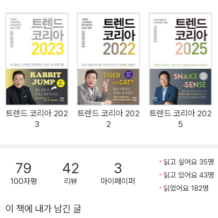
까 그냥 평상시의 말과 글로 이루어지는 인공지능 시대에 돌입한
것이다. 모든 학자들이, 모든 책들이 ‘AI’와 ‘인공지능’, ‘챗GPT’를
얘기하는 이 시점에서 『트렌드 코리아 2024』는 인간의 역할 혹
은 역량에 주목했다. 중요한 점은 이것이다. 즉, AI는 자신이 내놓
은 결과물을 평가할 수 없다. 그것에 점수를 매기고 그 결과물을
채택할지 말지를 결정하는 것은 궁극적으로 인간의 몫이다. 미드
저니가 아무리 환상적인 그림을 그릴지라도, 그 마지막 터치는 인
간에게 남겨져 있다. 바로 ‘화룡점정’이다. 오롯이 인간만의 역량
트렌드 코리아 202
트렌드 코리아 202
트렌드 코리아 202
3
2
5
을 최대한 끌어올리는 것. 이를 위해 우리는 무엇을 알아야 하고,
무엇을 준비해야 할까? 2배속 사회에서 균형점을 찾기 위한 여백
은 무엇인가? 올해의 〈트렌드 코리아〉는 유독 천천히 읽기를 권
읽고 싶어요 35명
79
42
3
한다. ‘빨리빨리’를 외치던 대한민국이 이제 2배속 사회로 접어들
읽고 있어요 43명
100자평
리뷰
마이페이퍼
었다. 유튜브와 OTT 플랫폼, 각종 SNS가 쏟아내는 콘텐츠에 파
읽었어요 182명
묻힌 사람들은 1분 1초도 지루한 걸 못 참으며 ‘기승전-재미’의 도
이 책에 내가 남긴 글
파밍 삶을 추구한다. 과거 서로를 구분 지었던 선들도 경계가 흐