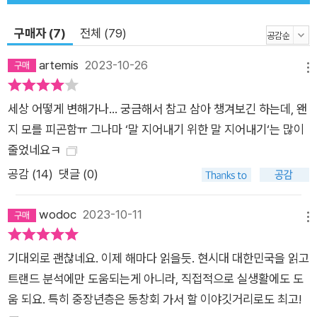
법칙은 사라졌다. 소비자의 지불 의향을 정확히 파악하는 빅데이
구매자 (7)
전체 (79)
터의 활용과 실시간으로 모든 변수를 측정해내는 AI의 발달은 시
간, 장소, 유통 채널에 따라 가격이 달라지는 ‘일물N가’의 세상을
artemis
2023-10-26
메뉴
열었다. 소비자도 이에 발 빠르게 대응한다. 이제 ‘최저가’가 아니
라 ‘최적가’가 중요해지고 있다. ● On Dopamine Farming 도파
세상 어떻게 변해가나... 궁금해서 참고 삼아 챙겨보긴 하는데, 왠
밍 도파민 도는 일 뭐 없나? 재미는 늘 인간의 화두였지만 요즘만
지 모를 피곤함ㅠ 그나마 ‘말 지어내기 위한 말 지어내기‘는 많이
큼 재미를 좇는 일이 일상이 된 적은 없었다. 게이머가 ‘파밍’하며
줄었네요ㅋ
아이템을 모으듯, 사람들은 재미를 모은다. 엉뚱하고 기 발하고
공감 (
14
)
댓글 (0)
지극히 무의미한 일들이 주목을 끌고 ‘역대급 도파민’이 매번 기
록을 경신한다. 자극적인 숏폼 콘텐츠가 범람하는 오늘날 도파밍
wodoc
2023-10-11
은 피할 수 없는 추세다. ● Not Like Old Daddies, Millennial
메뉴
Hubbies 요즘남편 없던아빠 결혼이 인생의 가장 큰 선택이 된
기대외로 괜찮네요. 이제 해마다 읽을듯. 현시대 대한민국을 읽고
오늘날, 결혼 후 남자에게 기대되는 역할이 전에 없이 달라 졌다.
트랜드 분석에만 도움되는게 아니라, 직접적으로 실생활에도 도
가사 노동과 육아, 가족 관계의 균형점이 이동하고 있다. 권위적
움 되요. 특히 중장년층은 동창회 가서 할 이야깃거리로도 최고!
가장에서 평등한 동반자로 역할이 바뀌어가는 요즘남편, 자녀와