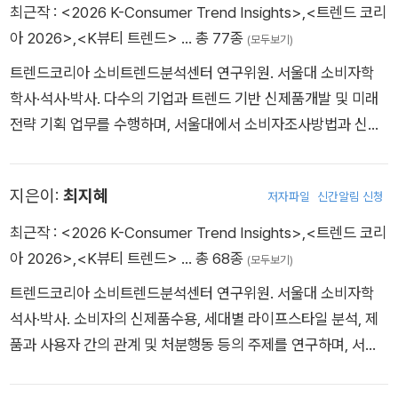
드, 뉴욕 임파서블』, 『트렌드차이나』 등 많은 베스트셀러 트렌드
최근작 :
<2026 K-Consumer Trend Insights>
,
<트렌드 코리
서적을 냈다. 온라인에서는, 유튜브 채널 <트렌드코리아 TV>를
아 2026>
,
<K뷰티 트렌드>
… 총 77종
(모두보기)
2020년부터 진행하고, 온라인 공개 강좌 ‘K-MOOC’에서 〈소비
트렌드코리아 소비트렌드분석센터 연구위원. 서울대 소비자학
자와 시장〉이라는 강좌를 운영하며, 2024년부터 <김난도 GPT
학사·석사·박사. 다수의 기업과 트렌드 기반 신제품개발 및 미래
>를 개설했다. 이는 오픈AI의 인공지능 서비스 GPTs에 그동안
전략 기획 업무를 수행하며, 서울대에서 소비자조사방법과 신상
집필한 30여 권의 도서와 다수의 학술논문을 학습시켜 트렌드·
품개발론 과목을 강의하고 있다. 삼성경제연구소 리서치 애널리
경제경영·자기계발·인생관 등의 질문에 특화된 답변을 제시하게
스트와 서울대 소비자학과 연구교수를 역임했으며, 한국소비자
만든 김난도 작가의 ‘디지털 쌍둥이’다. 수많은 기업과 공공기관
지은이:
최지혜
저자파일
신간알림 신청
학회 최우수논문상을 수상했다. 2009년부터 〈트렌드코리아〉 시
이 다가올 미래를 대비할 수 있도록 조언하는 컨설턴트와 멘토로
리즈 공저자로 참여하고 있으며, 『K뷰티 트렌드』, 『스물하나, 서
최근작 :
<2026 K-Consumer Trend Insights>
,
<트렌드 코리
서의 역할도 수행하고 있다. 청와대와 장차관워크숍, 경기·경남
른아홉』, 『트렌드 차이나』, 〈대한민국 외식업 트렌드〉 시리즈, 『나
아 2026>
,
<K뷰티 트렌드>
… 총 68종
(모두보기)
등 여러 교육청과 학교, 서울특별시·경기도 등 지방자치단체, 삼
를 돌파하는 힘』 등을 공저했다. 하나은행 경영자문위원, 하나손
성전자·현대자동차·LG전자 등 대한민국을 대표하는 크고 작은
트렌드코리아 소비트렌드분석센터 연구위원. 서울대 소비자학
해보험 여성리더 자문위원, 농협축산 행복자문위원, 서울시 디자
회사들에게 컨설팅과 강의를 해왔다. 『스물하나 서른아홉』, 『마
석사·박사. 소비자의 신제품수용, 세대별 라이프스타일 분석, 제
인자문위원, 한강시민위원, 통계청·프로축구연맹 자문위원, 교보
켓컬리 인사이트』, 『더현대서울 인사이트』, 『소비자는 무엇을 원
품과 사용자 간의 관계 및 처분행동 등의 주제를 연구하며, 서울
문고 북멘토 등을 맡고 있으며, SBS 라디오 〈생활정보〉에 고정
하는가』 등의 경제경영서도 여러 권 썼다. 1997년부터 28년 동
대에서 소비트렌드분석 과목을 강의하고 있다. 2011년부터 〈트
출연하며 《동아일보》에 ‘트렌드 NOW’ 칼럼을 연재하고 있다. M
안 서울대학교 생활과학대학 소비자학과 교수로 재직해오다가,
렌드코리아〉 시리즈 공저자로 참여하고 있으며, 『K뷰티 트렌드』,