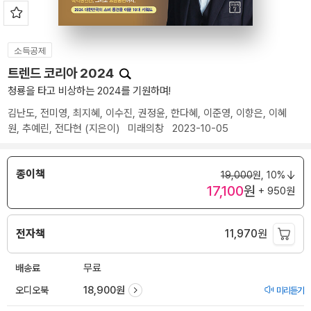
소득공제
트렌드 코리아 2024
청룡을 타고 비상하는 2024를 기원하며!
김난도
,
전미영
,
최지혜
,
이수진
,
권정윤
,
한다혜
,
이준영
,
이향은
,
이혜
원
,
추예린
,
전다현
(지은이)
미래의창
2023-10-05
종이책
19,000
원,
10%
17,100
원
+ 950원
전자책
11,970
원
배송료
무료
오디오북
18,900원
미리듣기