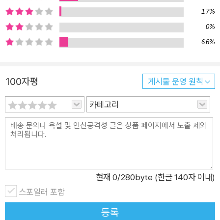
리는 가속의 시대로 빠르게 나아가고 있다. ● Rise of ‘Homo P
1.7%
romptus’ 호모 프롬프트 프롬프트는 AI에게 원하는 답을 얻어내
0%
기 위해 인간이 던지는 질문을 뜻한다. “AI는 프롬프 트만큼 똑똑
6.6%
하다.” 인간이 어떤 질문을 하느냐에 따라 AI가 내놓는 결과물이
달라지기 때문 이다. 이 키워드가 ‘호모’, 즉 인간으로 시작한다는
점에 주목해야 한다. AI 기술이 아무리 뛰어나도, 결국 ‘화룡점
100자평
게시물 운영 원칙
정’의 역량은 사색과 해석력을 겸비한 인간만의 것이다. ● Aspiri
ng to Be a Hexagonal Human 육각형인간 완벽을 꿈꾸는 사
카테고리
람들이 늘어나고 있다. 외모, 학력, 자산, 직업, 집안, 성격 등등 모
든 것에서 하나도 빠짐이 없는 사람을 뜻하는 ‘육각형인간’은 오
늘날 우리 사회가 지향하는 강박적인 완벽함의 반향으로 작용한
다. 어차피 닿을 수 없는 목표라면, 포기를 즐기는 놀이이자 타인
을 줄 세우기 위한 잣대로 활용하는 것이다. 육각형인간 트렌드는
현재
0
/280byte (한글 140자 이내)
계층 이동의 사다리가 흔들리는 사회를 살아야 하는 젊은이들의
스포일러 포함
활력이자 절망이면서 하나의 놀이다. ● Getting the Price Rig
등록
ht: Variable Pricing 버라이어티 가격 전략 오늘날 ‘일물일가’의