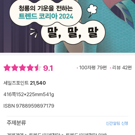
9.1
100자평 79편
리뷰 42편
세일즈포인트
21,540
416쪽
152*225mm
541g
ISBN 9788959897179
주제분류
신간알림 신청