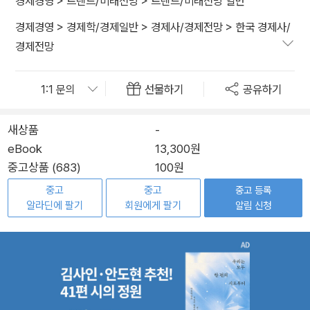
경제경영
>
트렌드/미래전망
>
트렌드/미래전망 일반
경제경영
>
경제학/경제일반
>
경제사/경제전망
>
한국 경제사/
경제전망
선물하기
공유하기
새상품
-
eBook
13,300원
중고상품 (683)
100원
중고
중고
중고 등록
알라딘에 팔기
회원에게 팔기
알림 신청