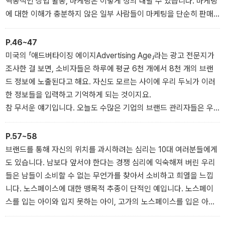
역동적인 상업 활동, 마케팅은 이렇게 정의 내릴 수 있습니다. 마케팅
에 대한 이해가 충분하지 않은 일부 사람들이 마케팅을 단순히 판매
활동 또는 광고라고 말하는데, 이는 잘못된 상식입니다. 소비자의 요
구에 맞게 제품을 기획하는 것에서부터 마케팅은 시작됩니다.
P.46~47
미국의 「애드버타이징 에이지Advertising Age」라는 광고 전문지가
조사한 걸 보면, 소비자들은 하루에 평균 6천 개에서 8천 개의 브랜
드 정보에 노출된다고 해요. 자신도 모르는 사이에 우리 두뇌가 이러
한 정보들을 입력하고 기억하게 되는 것이지요.
참 무서운 얘기입니다. 오늘도 수많은 기업의 브랜드 관리자들은 우
리가 즐겨 보는 드라마, 예능, 패션잡지, 간판, 점포 유리에 붙은 광고
포스터 등을 통해 자신들이 원하는 브랜드의 정보를 우리 머릿속에
P.57~58
심기 위해 노력하고 있습니다.
브랜드를 통해 자신의 위치를 과시하려는 심리는 10대 여러분들에게
도 있습니다. 남보다 앞서야 한다는 경쟁 심리에 익숙해져 버린 우리
들은 남들이 소비할 수 없는 무언가를 찾아서 소비하고 희열을 느낍
니다. 노스페이스에 대한 맹목적 추종이 단적인 예입니다. 노스페이
스를 입는 아이와 입지 못하는 아이, 고가의 노스페이스를 입은 아이
와 그보다 저렴한 노스페이스를 입은 아이로 서열이 나뉘었지요. 그