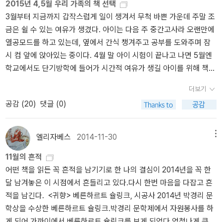
2015년 4,5월 우리 가족의 책 선택
는 듯이 이미지를 만들어가는 교회들, 요란한 광고와 프로그램으로
를 집중시킨다 (전지현이 광고하는 음료 마시면 나도 날씬해질 거야
다.
단한 제품을 구매함으로서 가계의 부담을 줄이고 올바른 소비를 하는
3월부터 지금까지 갑작스럽게 일이 생겨서 무척 바쁜 가운데 주말 조
선동하고 자극하는 교회들이 오버랩되어 불편했다.
식 멘탈 시뮬레이션 예시). '청소년을 위한' 이 좋은 교양서적의 홍수
일. 나라는 기업에게 '윤리와 도덕'을 요구해야하고 소비자는 '예의'를
금은 쉴 수 있는 여유가 생겼다. 아이는 다음 주 중간고사라 오랜만에
가 과연 독자로서 청소년의 요구 때문인가 궁금하다. 한 때 대학교육
지키는 것. 그것이 올바른 소비자를 넘어 위대한 소비자로 가는 지름
열공모드를 하고 있는데, 옆에서 간식 챙겨주고 공부를 도와주며 잠
단계에서 유통되던 정보들이 '청소년 타겟' 소프트 인문교양서로 가공
길이 될 것이다. (소비자가 왕은 아니다, '목소리 큰놈이 이긴다'라는
시 컴 앞에 앉아있는 중이다. 4월 말 아이 시험이 끝나고 나면 5월엔
되어 확산되는 맥락 또한 궁금하다.
속담을 몸소 실천하는 분이 간간히 보이는데 참... 대단하다. 자신을
학교에서도 단기방학에 들어가 시간적 여유가 생길 아이를 위해 책도
뒤돌아 보시길..)<책 속 한마디>1. 우리가 파는건 공포입니다. p142.
고르고 나와 남편을 위한 책도 몇 권 고르려고 한다. 또한 어린이날을
생활의 질이 향상되기를 기대하는 건 기본이고, 그 제품을 갖는 것 자
더보기
맞이해서 선물도 해야할텐데 어린이용 책도 주의깊게 살펴봐야겠다.
체가 즐겁고 기쁜일이 되기를 원하지요. 게다가 남에게 보여주고 싶
공감 (
20
)
댓글 (0)
재미있는 신간 그림책이 홍수를 이루고 있는데 이럴 땐 우리 아이가
어 하고요. p483. 브랜드 이름을 통해 떠오르는 여러 감정들이나 상
훌쩍 커버린게 아쉽다. 함께 읽어야좋은데... 오늘 내가 사는 게 재
징들이 중요하지요. p504. 마음이 몰랑몰랑해지고 눈꼬리를 내리게
미있는 이유김혜남 지음 / 갤리온 / 2015년 3월 스위트 히어애프
엘리자베스
2014-11-30
메뉴
하는 광고 카피들. 이래서 소비에는 '이성'이 필요하다고 하나 보다. p
터요시모토 바나나 지음, 김난주 옮김 / 민음사 / 2015년 4월 허
995. 남여의 욕구 차이 (엄마친구아들은 있지만 아빠친구아들은 보
11월의 흔적
즈번드 시크릿리안 모리아티 지음, 김소정 옮김 / 마시멜로 / 2015년
이지 않는 이유)-남 : 경쟁은 목표를 이루는 과정으로 여긴다.-여 : 경
어떤 책을 읽든 꼭 흔적을 남기기로 한 나의 결심이 2014년을 꼭 한
3월 지난 번 트와일라잇 시리즈를 영화로 다 본 아이가 원작 책을
쟁에서 이기는 것 자체가 목표이다.6. 필자(빙아리, 북체이서)가 애용
달 남겨놓은 이 시점에서 흔들리고 있다.다시 한번 마음을 다잡고 흔
사달라고 한다. 왠일? 반가운 마음에 주문을 하려고 하는데, 도서정가
하는 소비습관 (대부분 2~3번에서 걸러짐:최대한 충동구매 자제)-
적을 남긴다. <귀향> 베른하르트 슐링크, 시공사 2014년 박경리 문
제로 인한 구간도서의 가격상승은 슬프다. ㅠㅠ외전까지 있는 세트로
이게 정말 나한테 필요한 것인가?- 정말로 나한테 필요한 것인가?-
학상을 수상한 베른하르트 슐링크.박경리 문학제에서 자원봉사를 하
주문해야할지 아니면 그냥 4권 세트가 나을지 고민이 된다. 나 역시
상품이 돈값을 하는가?<책 속의 책>1. 백설 공주는 왜 자꾸 문을 열어
게 되어 가까이에서 베른하르트 슐링크를 보게 되었다.엄청나게 큰