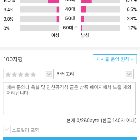
13.7%
14.7%
형을 입에 붙일 수 있습니다. 5. 언제 어디서든 MP3를 손쉽게 들을
40대
6.5%
수 있는 QR코드! MP3가 제공되는 모든 곳에 QR코드를 수록하여, 언
3.4%
제 어디서든 다운로드 없이 일본어 원어민의 발음을 들으면서 학습할
50대
3.8%
3.8%
수 있습니다. [일본어 학습을 도와주는 해커스만의 추가 학습 콘텐츠
60대
1.7%
0%
- 해커스일본어(japan.Hackers.com)] 1. 본 교재 인강(교재 내 할인
여성
남성
쿠폰 수록) 2. 일본어회화 무료 동영상강의 3. 무료 히라가나/가타카
나 암기 동영상(해커스일본어 공식 유튜브 채널) 4. 무료 MP3 ① 학
습용 MP3 ② 워크북 MP3 5. JLPT N5 하프모의고사 6. 무료 해커스
100자평
게시물 운영 원칙
일본어 첫걸음 어플(문자와 단어학습) 7. 폰 안에 쏙! Day별 일본어
카테고리
단어 익히기(PDF) [일본어 교육 1위] 한경비즈니스 선정 2020 한국
브랜드선호도 교육(온·오프라인 일본어) 부문 1위
현재
0
/280byte (한글 140자 이내)
스포일러 포함