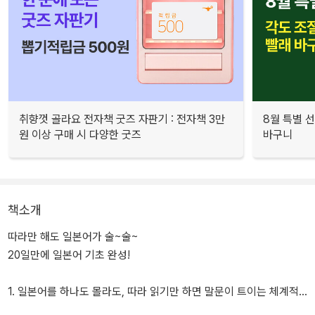
취향껏 골라요 전자책 굿즈 자판기 : 전자책 3만
8월 특별 선
원 이상 구매 시 다양한 굿즈
바구니
책소개
따라만 해도 일본어가 술~술~
20일만에 일본어 기초 완성!
1. 일본어를 하나도 몰라도, 따라 읽기만 하면 말문이 트이는 체계적
인 학습 구성!