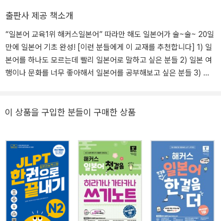
출판사 제공 책소개
“일본어 교육1위 해커스일본어” 따라만 해도 일본어가 술~술~ 20일
만에 일본어 기초 완성! [이런 분들에게 이 교재를 추천합니다] 1) 일
본어를 하나도 모르는데 빨리 일본어로 말하고 싶은 분들 2) 일본 여
행이나 문화를 너무 좋아해서 일본어를 공부해보고 싶은 분들 3) 예
전에 일본어를 공부한 적이 있는데 본격적으로 학습해보고 싶은 분들
[해커스 교재만의 특장점] 1. 일본어를 하나도 몰라도, 따라 읽기만 하
면 말문이 트이는 체계적인 학습 구성! 1) 일본어를 하나도 모르는 왕
이 상품을 구입한 분들이 구매한 상품
초보 학습자를 위해 일본어 문자부터 학습할 수 있도록 구성했습니
다. 2) '문형과 예문 → 문형을 활용한 긴 문장 → 실생활 회화' 순서로
따라 읽기만 하면 자연스럽게 일본어의 말문이 트입니다. 2. 쉽게! 그
리고 재미있게 학습하자! [문형으로 말문 트기+문형 탐구+실생활 회
화 자동발사] 1) 문형으로 말문 트기 일본어에서 가장 기본이 되는 '문
형'에 여러 단어를 교체하면서 반복적으로 따라 말하다 보면, 어느새
하고 싶은 말을 일본어로 자연스럽게 말하게 됩니다. 2) 문형 탐구 난
해하고 복잡한 문법 설명은 빼고, 말할 때 알아두면 좋을 기본적인 포