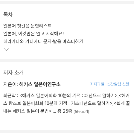
2. 쉽게! 그리고 재미있게 학습하자! [문형으로 말문 트기+문형 탐구
+실생활 회화 자동발사]
목차
3. 배운 것을 내 것으로! [문형 활용한 긴 문장 말하기+연습문제로 실
일본어 첫걸음 문형리스트
력 확인하기]
일본어, 이것만은 알고 시작해요!
4. 문자 암기와 문형 학습을 도와줄 [히라가나/가타카나표+동사 활용
히라가나와 가타카나 문자·발음 마스터하기
표+쓰기 노트+워크북] 수록!
5. 언제 어디서든 MP3를 손쉽게 들을 수 있는 QR코드!
저자 소개
지은이:
해커스 일본어연구소
저자파일
신간알림 신청
최근작 :
<해커스 일본어회화 10분의 기적 : 패턴으로 말하기>
,
<해커
스 왕초보 일본어회화 10분의 기적 : 기초패턴으로 말하기>
,
<쉽게 끝
내는 해커스 일본어 문법>
… 총 25종
(모두보기)