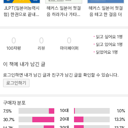
인트만 간단하게 수록하여 쉽게 학습할 수 있습니다. 3) 실생활 회화
JLPT(일본어능력시
해커스 일본어 첫걸
해커스 일본어 첫걸
자동발사 개성 넘치는 캐릭터들의 대화를 통해, 앞서 익힌 문형과 단
험) 한권으로 끝내기
음 히라가나 가타카
음 떼고 한 걸음 더
어를 활용한 실생활 회화를 익힐 수 있습니다. 3. 배운 것을 내 것으
N2 (최신 개정판)
나 쓰기노트
로! [문형 활용한 긴 문장 말하기+연습문제로 실력 확인하기] 1) 문형
활용한 긴 문장 말하기 Day11부터는 명사/형용사/동사 문형을 모두
읽고 싶어요 1명
0
0
0
활용하여, 실생활에서 자주 사용되는 긴 문장 표현을 자연스럽게 익
읽고 있어요 1명
힐 수 있도록 구성했습니다. 2) 연습문제로 실력 확인하기 앞서 학습
100자평
리뷰
마이페이퍼
읽었어요 1명
한 내용을 다양한 유형의 문제로 복습 및 정리하고, 실제 JLPT 시험
에 출제되는 유형의 문제를 풀며 시험 대비까지 할 수 있습니다. 4. 문
이 책에 내가 남긴 글
자 암기와 문형 학습을 도와줄 [히라가나/가타카나표+동사 활용표
로그인하면 내가 남긴 글과 친구가 남긴 글을 확인할 수 있습니다.
+쓰기 노트+워크북] 수록! 1) 히라가나/가타카나표, 동사 활용표 교
로그인하기
재의 앞날개에는 '히라가나/가타카나 오십음도표', 뒷날개에는 '동사
활용표'가 있어 공부를 하다가 발음이나 동사 활용법이 잘 생각나지
않을 때 바로 확인할 수 있습니다. 2) 히라가나/가타카나/기초 단어
구매자 분포
쓰기 노트 히라가나와 가타카나는 물론, 일본어 기초 단어들도 한 글
10대
1.0%
7.5%
자씩 따라 쓰면서 암기할 수 있습니다. 3) 기본 문형 입에 붙이기 워
20대
13.3%
30.7%
크북 품사별 활용 문형을 한데 모아 반복하여 듣고 따라 읽으면서 문
30대