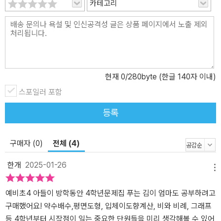
카테고리
현재
0
/280byte (한글 140자 이내)
스포일러 포함
등록
구매자 (0)
전체 (4)
한개
2025-01-26
메뉴
예비초4 아들이 방학동안 4학년문제집 푸는 김이 엄마도 공부하려고
구매했어요! 약수배수,평면도형, 입체이도향계산, 비와 비례, 그래프
등 4학년부터 시작점이 일는 중요한 단원들을 미리 생각해볼 수 있어