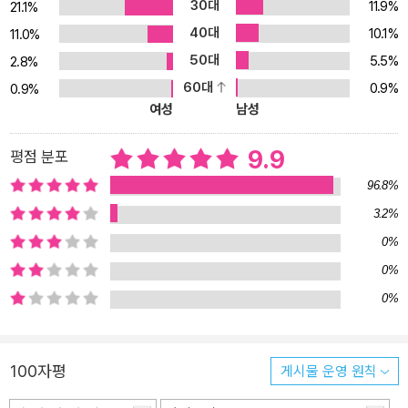
30대
11.9%
21.1%
많았죠. 그러나 이 책은 선생님이 얼굴을 맞대고 알려주시는 것처럼
40대
10.1%
세세한 공부 팁까지 책 속에 담았습니다. 각 단계의 개념마다 친절한
11.0%
설명과 함께 명강사의 노하우가 담긴 ‘꿀팁’이 있어서 혼자 공부해도
50대
5.5%
2.8%
쉽게 이해할 수 있습니다. 또한 책 곳곳에서 알려주는 빠독이의 힌트
60대
0.9%
0.9%
로 계산 실수도 줄일 수 있습니다. ■ ‘통과 문제’를 풀 수 있다면 중학
여성
남성
수학 공부 준비 끝! 각 단원의 마지막에는 ‘통과 문제’와 맞힌 개수에
따른 복습 방법을 제시했습니다. 문제를 풀어 보고, 내 실력에 맞게 효
9.9
평점 분포
과적으로 초등 수학을 복습하세요. 만약 통과 문제들을 다 풀 수 있다
96.8%
면 중학 수학을 공부할 준비는 끝난 것입니다. 중학교 수학, 생각만 해
3.2%
도 불안하죠? 하지만 초등학교에서 배운 수학의 기초가 튼튼하다면
0%
중학교 수학도 얼마든지 잘할 수 있으니 걱정하지 마세요. ‘바빠 초등
수학 총정리’가 바쁜 예비 중1 여러분을 도와드리겠습니다. 이 책으로
0%
초등 수학 필수 개념을 총정리하고 넘어가 보세요!
0%
100자평
게시물 운영 원칙