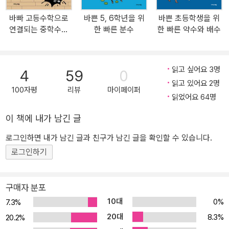
중학 수학에서 필요한 부분만 따로 뽑아 훈련합니다. ■ 중학 수학에
바빠 고등수학으로
바쁜 5, 6학년을 위
바쁜 초등학생을 위
서 필요한 것만 빠르게 정리하자! 바쁜 예비 중1이라면 초등학교 수학
연결되는 중학수학
한 빠른 분수
한 빠른 약수와 배수
내용을 모두 훑는 것보다 중학 수학으로 연결되는 내용만 골라서 빠
총정리
르게 정리하고 넘어가세요! ‘바빠 초등 수학 총정리’는 바쁜 예비 중1
을 위해 잘 가르치는 학원의 비법대로, 중학 수학으로 연결되는 초등
읽고 싶어요 3명
4
59
0
수학만 골라 구성한 책입니다. 중학 수학을 공부하는 데 필요 없는 초
읽고 있어요 2명
등 수학 내용은 과감하게 생략하고, 덜 중요한 부분은 압축하여 빠르
100자평
리뷰
마이페이퍼
읽었어요 64명
게 훑고 넘어갑니다. 하지만 중학 수학에서 써먹는 중요한 부분은 더
욱 강화하여 많이 공부할 수 있게 구성했습니다! ■ 왜 중요한지, 중학
이 책에 내가 남긴 글
수학으로 어떻게 이어지는지 알고 공부한다! 이 책은 학년 구분 없이
로그인하면 내가 남긴 글과 친구가 남긴 글을 확인할 수 있습니다.
4개 영역(수와 연산, 도형과 측정, 규칙성, 자료와 가능성)별로 구성
로그인하기
했습니다. 그리고 단원마다 초등학교에서 배운 내용이 중학 수학으로
어떻게 연결되는지 알려줍니다. 지금 하는 공부가 중학 수학에서 얼
마나 중요한지 알면 스스로 개념을 정리하는 힘과 문제 해결 방법도
구매자 분포
터득하게 될 것입니다! ■ 책 속의 선생님! ‘바빠 꿀팁’과 빠독이의 힌
10대
0%
7.3%
트 기존의 총정리 책은 방대한 지식을 모아 놓기만 할 뿐, 그것을 공부
20대
8.3%
20.2%
할 방법은 알려주지 않았습니다. 그래서 선생님께 의존하는 경우가