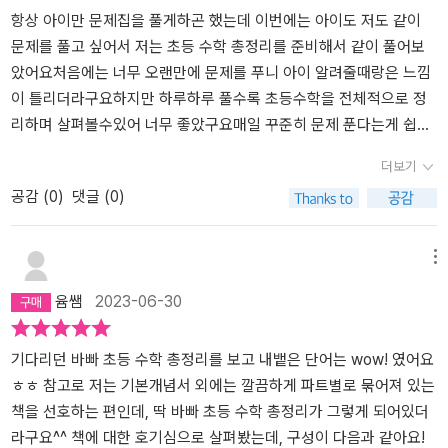
부할 수 있는 좋은 기회도 만들어 주니, 여러분도 아이와 한 번 도전해
아이들을 위한 문제집으로 추천드려요
항상 아이만 문제집을 풀게하곤 했는데 이번에는 아이도 저도 같이
보세요!
문제를 풀고 싶어서 저는 초등 수학 총정리를 준비해서 같이 풀어보
았어요처음에는 너무 오랜만에 문제를 푸니 아이 알려줄때랑은 느낌
이 틀리더라구요하지만 하루하루 풀수록 초등수학을 전체적으로 정
리하며 살펴볼수있어 너무 좋았구요매일 꾸준히 문제 푼다는게 쉽지
않다는것도 알았습니다아이가 초등학교를 정리하면서 한번씩 풀어보
더보기
는것도 참 좋을거같은 문제집이더라구요다음에도 가끔은 아이와 문
공감 (
0
)
댓글 (0)
제를 같이 푸는것도 좋은거같아 다음에도 같이 풀어보려고합니다
메뉴
윰쌤
2023-06-30
기다리던 바빠 초등 수학 총정리를 보고 내뱉은 단어는 wow! 였어요
ㅎㅎ 참고로 저는 기본개념서 외에는 깔끔하게 파트별로 묶어져 있는
책을 선호하는 편인데, 딱 바빠 초등 수학 총정리가 그렇게 되어있더
라구요^^ 책에 대한 호기심으로 살펴봤는데, 구성이 다음과 같아요!