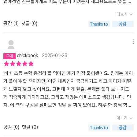
업예정인 친구들에게도 어느 부분이 어려운지 체크용으로도 좋을 듯
해요 추천합니다.
더보기
공감 (
1
)
댓글 (0)
메뉴
chickbook
2025-01-25
‘바빠 초등 수학 총정리’를 엄마인 제가 직접 풀어봤어요. 원래는 아이
가 풀어야 할 책이지만, 어떤 내용인지 궁금하기도 하고 아이가 어떻
게 느낄지 알고 싶어서요. 그런데 이게 웬걸, 문제를 풀다 보니 저도
꽤 집중하게 되더라고요. 그리고 재밌는 에피소드도 생겼답니다. 먼
저, 이 책의 구성을 살펴보면 정말 잘 짜여 있어요. 하루 한 장씩 학습
할 수 있게 되어 있고, 초등 수학을 중학교와 자연스럽게 연결해 주는
더보기
내용이라 꽤 체계적이에요. 문제도 단순 반복이 아니라 개념 이해부
공감 (
0
)
댓글 (0)
터 응용까지 고루 다루고 있어서 아이들이 지루해하지 않을 것 같았
어요. 제가 직접 문제를 풀어보니 초등학교 때 배웠던 내용을 다시 떠