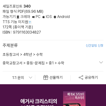
세일즈포인트
340
파일 형식 PDF(69.96 MB)
가능기기
크레마
PC
IOS
Android
TTS 기능 미지원
172쪽 (종이책 기준)
ISBN : 9791163034827
주제분류
신간알림 신청
초등참고서
>
4학년
>
수학
중학교참고서
>
중등-문제집
>
중1
>
수학
선물하기
공유하기