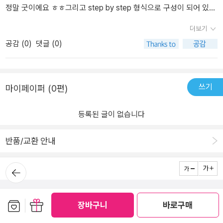
정말 굿이에요 ㅎㅎ그리고 step by step 형식으로 구성이 되어 있
어 아이들이 좀 더 안정적으로 단계를 밟아갈 수 있는 점이 좋은 것 같
더보기
아요^^내용으로 들어와 보면 먼저 각 파트별 개념에 대해 다시 한 번
공감 (
0
)
댓글 (0)
설명해주고, 이후 심층적으로 문제풀이가 들어가 있다 보니 파트별
개념을 잊어버리는 친구들에게 안성맞춤이겠더라구요!마지막 주제별
통과문제까지 !!! 이제 6-2를 들어가는 상황이라 해당 과정 개념 간단
히 익힌 후 바로 바빠 총정리와 함께 수학문장제 같이 들어갈 예정입
쓰기
마이페이퍼 (0편)
니다^^좋은 교재 만들어주셔서 감사해요~~*출판사로부터 이 책을
무상으로 제공받고 살펴본 후 적은 솔직한 후기입니다.
등록된 글이 없습니다
반품/교환 안내
뒤로가
기
로그인
전체 메뉴
회사 소개
출판사 안내
PC 버전
보관함담기
선물하기
장바구니
바로구매
(주)알라딘커뮤니케이션