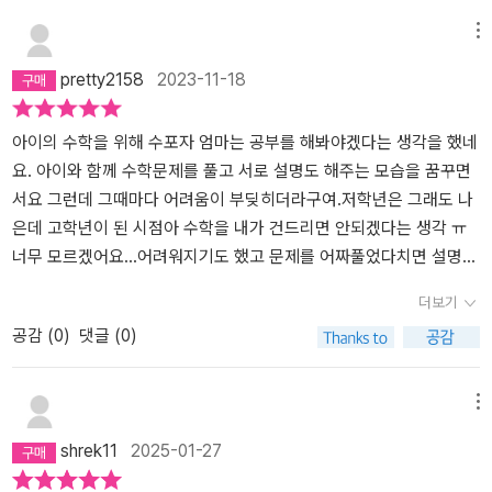
올리게 되면서, 생각보다 '어, 이거 좀 헷갈리네?' 싶은 부분도 있더라
메뉴
고요. 특히 분수와 소수, 비례식 같은 부분은 중학교 수학과도 연결되
pretty2158
2023-11-18
는 중요한 개념들이라 저도 열심히 풀어봤어요. 그리고 이 책에서 정
말 좋았던 건, 문제를 다 푼 후에 아이가 직접 채점을 해줬다는 점이에
요. 제가 틀린 문제가 몇 개 있었는데요, 아이는 제가 틀렸다는 사실만
아이의 수학을 위해 수포자 엄마는 공부를 해봐야겠다는 생각을 했네
으로도 너무 좋아하더라고요! '엄마도 틀리네? 엄마도 공부 더 해야겠
요. 아이와 함께 수학문제를 풀고 서로 설명도 해주는 모습을 꿈꾸면
네!'라며 웃었는데, 그 모습이 너무 귀여웠어요. 사실 아이가 왜 그런
서요 그런데 그때마다 어려움이 부딪히더라구여.저학년은 그래도 나
반응을 보이는지 이해도 됐어요. 평소엔 늘 엄마가 채점하고 지적하
은데 고학년이 된 시점아 수학을 내가 건드리면 안되겠다는 생각 ㅠ
던 입장이었으니, 이번엔 반대로 자신이 잘난 듯 느낄 수 있어서 신났
너무 모르겠어요...어려워지기도 했고 문제를 어짜풀었다치면 설명도
던 거겠죠. 물론 채점 과정에서 아이와 자연스럽게 수학 이야기를 나
힘들고여튼 멘붕의 연속...바빠 초등수학 총정리를 만나보고 수학공
더보기
눌 수 있었던 것도 좋았어요. 아이가 틀린 문제를 하나하나 설명해주
부를 같이 해야겠다는 생각을 하게 되었어요.아이가 문제풀이할때 저
공감 (
0
)
댓글 (0)
면서 “이건 이렇게 해야 되는 거야!” 하고 가르쳐 주는데, 진짜 뿌듯해
도 같이 확인하고 문제 풀고 설명도 해주고요.평소에 문제좀 잘 보고
보이더라고요. 저도 그런 아이의 모습을 보며 아이가 얼마나 성장했
풀어 라고 했던 잔소리들이.제가 아들한테 듣고 ㅎㅎㅎㅎ 문제가 깔
는지 느낄 수 있어서 뭉클했어요. 마지막으로, 이 책은 정말 초등 수
끔하게 정리되어 꼭 알아야 할 짚고 넘어가야할 수학을 총 정리해있
메뉴
학을 정리하면서 중학교로 넘어가는 데 큰 도움을 줄 것 같아요. 엄마
어서 문제 풀기도 너무 좋았어요.엄마표 수학을 위해 제가 풀었지만
shrek11
2025-01-27
로서 직접 풀어본 결과, 아이가 이 책을 통해 자신감을 얻고 수학의 빈
6학년이 될아이의 문제 풀이에서도정말 도움되고 멋질거같아요.이런
틈을 메울 수 있을 거라는 확신이 들었답니다. 아이와 함께 웃으며 공
신박한 문제집 너무 사랑합니다.시간없는 아이들수학다지기 필요한