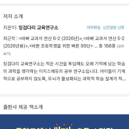
없는 초등 수학 내용은 과감하게 생략하고, 덜 중요한 부분은 압축하
여 빠르게 훑고 넘어간다. 하지만 중학 수학에서 중요한 부분은 집중
저자 소개
하여 더 많이 공부하도록 구성했으니, 이 책을 마치고 나면 중학 수학
과 연결되는 초등 수학 개념이 탄탄하게 잡힐 것이다!
지은이:
징검다리 교육연구소
저자파일
신간알림 신청
최근작 :
<바빠 교과서 연산 6-2 (2026년)>
,
<바빠 교과서 연산 5-2
(2026년용)>
,
<바쁜 초등학생을 위한 빠른 99단>
… 총 188종
(모두
보기)
징검다리 교육연구소는 적은 시간을 투입해도 오래 기억에 남는 학습
의 과학을 생각하는 이지스에듀의 공부 연구소입니다. 아이들이 기계
적으로 공부하지 않도록, 두뇌가 활성화되는 과학적 학습 설계가 적
용된 책을 만듭니다.
출판사 제공 책소개