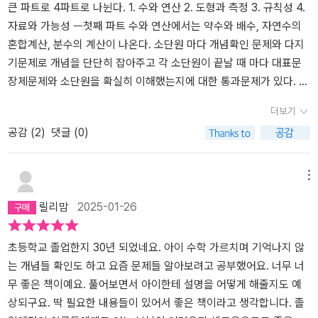
큰 파트로 4파트로 나뉜다. 1. 수와 연산 2. 도형과 측정 3. 규칙성 4.
자료와 가능성 ㅡ첫째 파트 수와 연산에서는 약수와 배수, 자연수의
혼합계산, 분수의 계산이 나온다. 소단원 마다 개념확인 문제와 다지
기문제로 개념을 단단히 잡아주고 각 소단원이 끝날 때 마다 대표문
장제문제와 소단원을 확실히 이해했는지에 대한 통과문제가 있다. 2,
3,4파트 모두 이렇게 개념을 다지고 여러 다양한 문제들을 통해 다시
더보기
한번 꼭꼭 씹어 볼 수 있다. 책이 그렇게 두껍지 않기에 바쁜 초등학생
공감 (
2
)
댓글 (0)
들이 얼마든지 '나도 한 번 도전해보자' 해볼만 하단 생각이 든다.지금
5주 목표로 정리 도전중이다. 2주차까지 성공했는데^^ 남은3주가 매
우 기대된다. 나에게 재밌는 문제집이다^^
메뉴
릴리맘
2025-01-26
초등학교 졸업한지 30년 되었네요. 아이 수학 가르치며 기억나지 않
는 개념들 확인도 하고 요즘 문제들 알아보려고 공부했어요. 너무 너
무 좋은 책이예요. 풀어보면서 아이한테 설명을 어떻게 해줄지도 예
상되구요. 딱 필요한 내용들이 있어서 좋은 책이라고 생각합니다. 졸