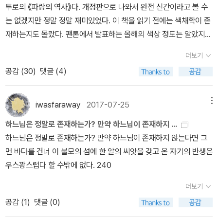
된 역사적 기록들 위에 교회가 세워졌음을 강조하기 위해서 였을까.
성쇠를 조망하는데, 토니 모리슨이 늘 그렇듯이 재미있다. 길지 않은
체는 절대 최종적인 것이 아니다. _ 윌리엄 제임스, <종교적 경험의
5/206 성 자비에르 신부가 가르치신 하나님이라는 말도 일본인들
다. 아직까지 나에게 팀 켈러의 <예수를 만나다>의 관점이 강하지만,
어 두 번째로 읽은 엔도 슈사쿠의 소설, 모두에게 권하고 싶다. 예수님
앞의 <마태오 복음> <마르코 복음> 기록이 하느님의 침묵에 대한
분량이라 부담도 덜하고.3. 미셸 트루니에, <황금 구슬> 아프리카
다양성> , p605
이 멋대로 오오히(大日)라고 부르는 신앙으로 변해 있었어. 태양을
만들어진 예수의 관점도 무시할 수 없다. 인간 예수의 이야기는 다시
을 구주로 영접하시는 분들이나 십자가만 봐도 이가 갈리는 분들이나
최후의 질문이라면, 이어지는 <루카 복음> 기록은 예수가 겟세마니
알제리 사막지역에서 사는 소년이 유럽으로 떠나게 되는 이야기다.
숭배하는 일본인에게 데우스(Deus)와 오오히는 거의 비슷한 발음이
번역의 문제로 돌아간다. 번역이란 외국어,즉 타언어 타문화의 관점
모두에게...
에서 이미 응답을 받았음을 함축하기에 이들 증언 사이의 차이는 크
‘황금 구슬’은 광대패의 무희, 진짜 아프리카 인으로 완전 흑인의 매끄
었던 거야. 그 착오를 비로소 깨닫게 된 내용의 편지를 자네는 읽지 않
에서 서술된 한 권을 자신들의 언어와 문화로 읽어내는 것이다. 예전
다. 슈사쿠는 아마 이 점을 <사해 부근에서> 말하고 싶었던 것일까.
더보기
러운 배 부분에 장식으로 달고 있던 작은 구슬. 동시에 파리의 한 지역
았던가? (p153)... 데우스와 오오히를 혼동한 일본인은 그때부터 우
에 크로닌의 <천국의 열쇠>를 읽고 혼란스러웠다. 이 책은 정확하게
서로 다른 전승 속에 바오로에 의해 세워진 교리는 불완전하다는 점
공감 (
30
)
댓글 (4)
이름. 다양한 국적의 가난한 외국인 노동자들이 주로 거주하는 빈민
리의 하나님을 그들 식으로 바꾸고, 그런 다음 다른 것을 만들어 내기
인간 예수로서의 삶을 강조한다. 즉 예수 믿음은 개념이나 관념이 아
을. 그는 계속 침묵하고 있었다. 완강한 그 침묵은 나(대사제 안나스)
가. 언뜻 생각나는 작가의 대표작 <방드르디>의 주인공 방드르디가
시작했어. 언어의 혼란이 없어진 뒤에도 이 굴절되고 변화된 신앙이
니라 삶이며 현재 일상 속에 있다고 말한다. 주인공인 그 신부처럼 말
에게 분노를 일으켰다. 그 침묵은 처음부터 나의 호기심과 수다스러
알제리의 척박한 사막지역에 사는 원주민 소년 이드리스로 환생해 자
오랫동안 계속되었던 거야. 자네가 아까 말한 포교가 가장 화려했던
iwasfaraway
2017-07-25
메뉴
이다. 요즘들어서야 책 읽기가 뭔지 조금씩 감이 잡히는것 같다. 그리
운 말을 거부하고 있었던 것이다(p174)... '그대는... 마지막에 저 비
신의 사진을 찍은 프랑스 여인을 찾아 떠나는 로드 무비. 이렇게 단순
시대에 가서도, 일본인들은 그리스도교의 하나님이 아닌 그들이 굴절
고 어떻게 읽어야 할지도 말이다. 아니면 이제 독서의 양이 아닌 맛에
탄의 시편 구절을 외치게 될 거네. '주여, 왜 나를 버리시나이까.' 라고
하느님은 정말로 존재하는가? 만약 하느님이 존재하지 ...
하게 스토리를 이야기하면 별 감흥이 없으나, 트루니에가 묘사하는
시키고 변화시킨 하나님만을 믿고 있었던 거지. _ 엔도 슈사쿠, <침묵
길들여지고 있는지도.... 하여튼 나도 천국에 갈 수 있을지.. 삶이 당췌
말이네.' '아닙니다. 그때 나는 이렇게 말할 것입니다. '하느님, 모든 것
하느님은 정말로 존재하는가? 만약 하느님이 존재하지 않는다면 그
사막, 아프리카 항구도시, 파리의 광경과 에피소드들은 독자로 하여
> , p153/206 이 나라는 늪지대야. 결국 자네도 알게 될 테지만, 이
없으니 말이다.
을 당신께 맡겨드립니다.' 라고. 이 모든 걸 곧 알게 될 것입니다.' _ 엔
먼 바다를 건너 이 불모의 섬에 한 알의 씨앗을 갖고 온 자기의 반생은
금 작품에 완전히 함몰하게 만들어버린다. 이런 작품에 독자의 관심
나라는 생각하고 있었던 것보다 훨씬 더 무서운 늪지대였어. 어떤 묘
도 슈사쿠, <사해 부근에서>, p175 <침묵>에서 로드리고는 <성경>
우스꽝스럽다 할 수밖에 없다. 240
이 집중되지 않는 것이 아쉬울 수밖에 없다.​4. 리처드 파워스, <갈라
목이라도 그 늪지대에 심으면 뿌리가 썩고 잎이 누렇게 말라 버리지.
의 의인 모습을 떠올렸을 것이다. 이와 함께 응답받지 못하는 자신의
테아 2.2> 이 책을 읽기 위해서는 초반에 놓인, 결코 낮지 않은 진입
우리는 이 늪지대에 그리스도교라는 묘목을 심은 거야. _ 엔도 슈사
더보기
모습과 함께 침묵의 의미에 대해서도 생각했을 것이다. 자신에게 주
장벽을 반드시 넘어야 한다. ‘반드시’라는 부사를 사용한 이유는 소프
쿠, <침묵> , p152/206 죽음보다 더한 고통에서 벗어나길 원하지
공감 (
1
)
댓글 (0)
어진 시련이 욥의 경우에서처럼 의로움을 드러내기 위한 것인지에 대
트웨어 개발과 관련한 전문용어가 일반인에겐 폭포수 수준으로 쏟아
만, 신부의 믿음으로 인해 죽어갈 수밖에 없는 이들. 이들을 바라보며