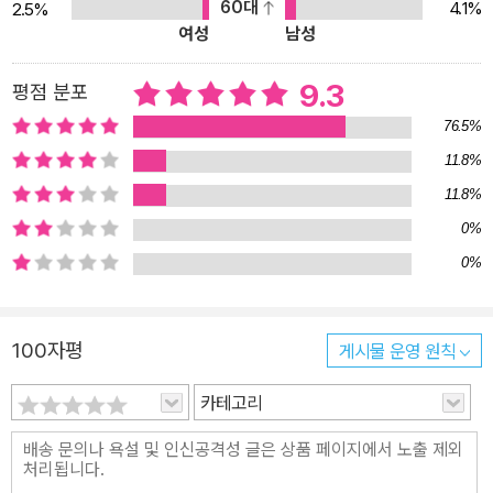
60대
4.1%
2.5%
여성
남성
9.3
평점 분포
76.5%
11.8%
11.8%
0%
0%
100자평
게시물 운영 원칙
카테고리