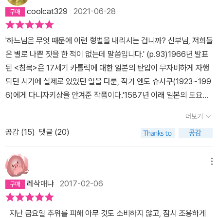
자와 신자들을 통솔하는 고위 성직자로 일찍이 포르투갈에서도 신학
coolcat329
2021-06-28
적 재능과 용기를 인정받고 있던 사제. 그런데 포르투갈의 아시아 식
민지 마카오로부터 접수한 소식에 의하면, 1633년에 일본 정부에 발
'하느님은 무엇 때문에 이런 형벌을 내리시는 겁니까? 신부님, 저희들
각이 되어 ‘구덩이 속에 달아매는’ 고문을 받고 배교背敎, 그리스도
은 별로 나쁜 짓을 한 적이 없는데 말씀입니다.' (p.93)1966년 발표
에 대한 배신을 선언했다는 거였다. 일찍이 고결한 페레이라 신부의
된 <침묵>은 17세기 카톨릭에 대한 일본의 탄압이 무자비하게 자행
가르침을 받은 바 있는 세 명의 제자인 프란치스코 가르페, 호안테, 그
되던 시기에 실제로 있었던 일을 다룬, 작가 엔도 슈사쿠(1923~199
리고 작품의 주인공인 세바스티안 로드리고 신부는 바티칸에서 출발
6)에게 다니자키상을 안겨준 작품이다.'1587년 이래 일본의 도요토
한 신부들과 별개로, 페레이라의 배교로 인해 추락한 교회의 명예를
미 히데요시가 종래의 정책을 바꾸어 그리스도교를 박해하기 시
회복하고 그토록 강건한 페레이라가 배교를 한데는 특별한 이유가 있
더보기
작'(p.10)하면서 일본 각지에서 수많은 신자와 성직자들이 고문받고
을 터이니 사실관계를 명확하게 알아내기 위하여 일본으로 떠나기로
공감 (
15
)
댓글 (20)
처형당하기 시작한다.도요토미에 이어 막부정권을 세운 도쿠가와 이
결정한다. 이때가 1637년. 그러나 일본에서는 1년 전인 1636년 1월
에야스(1542~1616)도 1614년 '모든 카톨릭 성직자를 해외로 추방'
에 가톨릭교도들이 시마바라에서 궐기를 했다가 무려 3만5천 명의
하지만, 신자들을 차마 버리고 갈 수 없었던 37명의 성직자들은 몰래
메뉴
신자 전원이 학살당하는 사건이 벌어져 가톨릭교도나 성직자들의 처
일본에 남는데, '페레이라도 이들 잠복 성직자 중의 한 사람'이었다.
지가 매우 난처한 지경에 빠진 상태였다. 심지어 일본 땅에는 바티칸,
레삭매냐
2017-02-06
그는 비밀리에 당시의 상황을 편지로 전하는데 이 소설은 페레이라
스페인, 포르투갈에서 파견한 가톨릭 신부는 한 명도 없다고 여기기
신부가 1632년 3월 22일 보낸 편지로 시작한다. '다음날부터 고문이
도 했을 정도. 세 명의 신부는 드디어 1638년 3월 25일에 인도함대
지난 금요일 추위를 피해 아무 것도 소비하지 않고, 잠시 조용하게
시작되었습니다. 일곱 명은 한 사람씩 펄펄 끓는 연못가로 가 들끓는