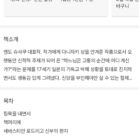
바구니
책소개
엔도 슈사쿠 대표작. 작가에게 다니자키 상을 안겨준 작품으로서 오
랫동안 신학적 주제가 되어 온 "하느님은 고통의 순간에 어디 계신
가?"라는 문제를 17세기 일본의 기독교 박해 상황을 토대로 진지하
면서도 생동감 있게 그려냈다. 신앙을 부인해야만 살 수 있는 절체절
명의 상황에서 고민하는 인물들의 대한 심리에 대한 묘사가 치밀하다
는 평을 들었다.
목차
포르투갈인 예수회 선교사 세바스티안 로드리고가 일본에 파견된 자
침묵을 내면서
기 스승이 배교했다는 소식을 듣고 박해 시기의 일본에 들어가 숨어
책머리에
서 선교활동을 하다가 체포되어 배교하기까지의 고뇌와 고통을 그리
세바스티안 로드리고 신부의 편지
고 있다. 영어.독일어.프랑스어 등 세계 여러 나라 언어로 번역 출간되