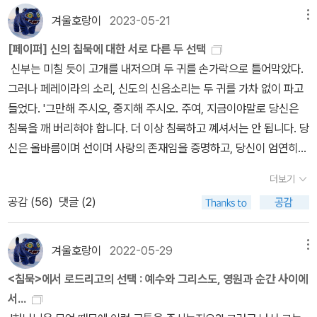
바디스>에 잘 묘사가 되어 있다. <쿠오바디스>의 마지막 무렵에 사
부터 그런 문제점을 안고 있었을 지도 모르겠다. 평생을 그리스도에
는 수상쩍은 일본인을 소개받게 되고 열병에 걸려 남게 된 호아테 신
겨울호랑이
2023-05-21
메뉴
도 베드로는 환란을 피해 로마를 빠져나와 캄파니아 평원에서 십자가
대한 사랑과 헌신을 목적으로 살아온 신부들에게 배신자 가룟 유다
부를 제외하고, 가르페 신부와 로드리고 신부는 우여곡절 끝에 드디
를 지고 로마로 향하는 그리스도를 본다. 그리하여 “주여, 어디로 가
[페이퍼] 신의 침묵에 대한 서로 다른 두 선택
같은 모습으로 등장한 기치지로의 존재는 그저 귀찮을 따름이다. 도
어 일본에 상륙하게 된다. 여기까지가 40페이지 남짓한 이야기로,
시나이까?” 물었다가 베드로가 로마에서 도망하니 내가 한 번 더 십
신부는 미칠 듯이 고개를 내저으며 두 귀를 손가락으로 틀어막았다.
모기 마을에 은신하며, 6년의 박해기간 동안 아무도 받지 못한 세례
두 신부가 일본에 잠입하여 본격적인 이야기가 시작되기 전 17세기
자가에 매달리려 간다는 말씀을 듣고, 베드로는 다시 로마로 가 바티
그러나 페레이라의 소리, 신도의 신음소리는 두 귀를 가차 없이 파고
며 고해성사 같은 가톨릭 제의를 집전하며 신부들은 자신들을 종교적
일본의 카톨릭 탄압의 상황을 정리하다보니 서론이 길어졌다.본격적
칸 언덕에서 십자가에 매달려 죽는다. 베드로가 이를테면 초대 교황
들었다. '그만해 주시오, 중지해 주시오. 주여, 지금이야말로 당신은
불모지에 파견한 그리스도의 가늠할 수 없는 은혜에 감사하기도 한
인 이야기는 로드리고 신부의 편지로 전개되는데, 더 이상 줄거리를
아닌가? 그러면, 줄곧 의심이 들었던 것인데, 어떻게 해서라도 기독
침묵을 깨 버리혀야 합니다. 더 이상 침묵하고 꼐셔서는 안 됩니다. 당
다. 하지만, 곧이어 벌어지는 일본 민중들에 대한 끔찍한 박해(수책
이야기하지 않아도 대충 어떤 일이 벌어질지는 짐작하리라 생각한다.
교의 맥을 잇기 위해 노력을 해야지, 그저 순교의 길을 택하는 것이 조
신은 올바름이며 선이며 사랑의 존재임을 증명하고, 당신이 엄연히
형)를 직접 목격하면서 이 모든 사건에 침묵하는 하나님의 존재에 대
다만 한가지 질문을 나 자신에게 해본다.바다 속에 기둥을 세워 신자
금 마땅하지 못했다. 일단 살아야 다음을 도모하는 것이지 죽으면 아
존재함을 이 지상과 인간들에게 나타내기 위해서라도 뭔가를 말씀하
해 의심하며, 심지어 공포를 느끼기도 한다. 어쩌면 신이 부재할 지도
를 며칠 간 묶어놔 낮 동안에는 밤새 소금물에 절여진 몸이 뜨거운 햇
더보기
무것도 안 되는 일. 그리하여 기독교의 순교 역시 죽음 말고는 다른 아
지 않으면 안 됩니다.' _ 엔도 슈사쿠, <침묵> , p133/159 엔도 슈사
모른다는 궁극적 두려움이라고나 할까. 끼니도 제대로 때우지 못하
빛에 타들어가고 밤 동안에는 들어닥친 밀물이 턱까지 차서 추위에
공감 (
56
)
댓글 (2)
무 방법이 없다는 확신이 들어 마지막 방편으로, 선택하지 않으면 안
쿠(遠藤周作, 1923 ~ 1996)의 <침묵 沈默>과 박완서(1931 ~2
며, 도모기 마을 부근의 오두막에 은신해 있던 로드리고와 가르페 신
덜덜 떨다 고통속에서 죽어가는 수책형, 사람을 오물로 가득한 구덩
될 때, 더 이상 피할 수 없을 때 해야지, 무조건 목숨을 포기한다고 다
011)의 <한 말씀만 하소서>는 모두 '신(神)의 침묵'을 주제로 한다.
부는 옥죄어 오는 관아의 추적을 피해 도망치지만 결국 체포되고, 주
이에 거꾸로 매달아 놓고 그대로 두면 바로 죽기에 귀 뒤에 작은 구멍
는 아닌 거 같다. 일본에서는 기독교인들을 구별하기 위해 나무판에
죄 없이 죽어가는 일본 가톨릭 신자들을 방관하는 무정한 신, 촉망받
겨울호랑이
2022-05-29
인공 로드리고는 한 때 자신들을 따르던 신자들의 죽음과 그들의 죽
메뉴
을 뚫어 피를 조금씩 흘리게 해 역시 고통 속에서 서서히 죽어가게 하
동판으로 새긴 그리스도나 성모의 그림을 박아 넣고, 사람들에게 발
는 예비 의사 아들을 너무도 빨리 데려간 야속한 신, 하느님은 그러나
음을 만류하려던 가르페 신부가 물에 빠져 죽는 장면을 직접 목격하
는 고문, 거적에 사람을 둘둘 말아 배 위에서 바다로 빠뜨려 죽이는 끔
<침묵>에서 로드리고의 선택 : 예수와 그리스도, 영원과 순간 사이에
로 밟으라고 시켰다고 한다. 누군지도 모르고 밟는 자들은 그냥 백성
자신을 부르는 간절한 부르짖음에 끝내 응답하지 않는다. 하느님은
기도 한다. 은전 300냥에 자신의 팔아먹은 기치지로에게 끝없는 분
찍한 상황앞에서, 이 모든 것이 나의 말 한마디, '배교하겠다'는 나의
서...
이고, 죽으면 죽었지 못 밟겠다고 주장하는 이들은 틀림없이 기독교
제아무리 독한 저주에도 애타는 질문에도 대답이 없었고, 그리하여
노를 느끼기도 한다. 하지만 배교한 신자 기치지로는 자신을 약하게
한마디에 달려 있다면 어떻게 할 것인가. 신도들은 이미 성화를 밟고