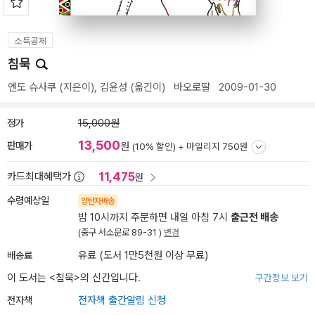
소득공제
침묵
엔도 슈사쿠
(지은이),
김윤성
(옮긴이)
바오로딸
2009-01-30
정가
15,000원
13,500
판매가
원
(10% 할인) +
마일리지 750원
11,475
카드최대혜택가
원
수령예상일
양탄자배송
밤 10시까지 주문하면 내일 아침 7시
출근전 배송
(중구 서소문로 89-31 )
변경
배송료
유료 (도서 1만5천원 이상 무료)
이 도서는 <
침묵
>의 신간입니다.
구간정보 보기
전자책
전자책 출간알림 신청