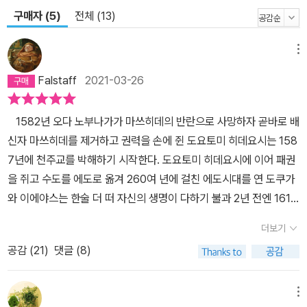
구매자 (5)
전체 (13)
메뉴
Falstaff
2021-03-26
1582년 오다 노부나가가 마쓰히데의 반란으로 사망하자 곧바로 배
신자 마쓰히데를 제거하고 권력을 손에 쥔 도요토미 히데요시는 158
7년에 천주교를 박해하기 시작한다. 도요토미 히데요시에 이어 패권
을 쥐고 수도를 에도로 옮겨 260여 년에 걸친 에도시대를 연 도쿠가
와 이에야스는 한술 더 떠 자신의 생명이 다하기 불과 2년 전엔 1614
년 모든 가톨릭 성직자들을 해외로 추방하고 포르투갈과의 모든 교역
더보기
도 중단시켜버린다. 그러나 전 지구에 복된 말씀을 퍼뜨리는 것을 사
공감 (
21
)
댓글 (8)
명으로 했던 이들은 그 후에도 37명이 비밀리에 일본 열도에 남아 계
속 선교활동에 힘을 쓰는데, 이 가운데 포르투갈 예수회 소속된 페레
이라 신부도 포함되어 있었다. 페레이라 신부는 일본의 관구장, 성직
메뉴