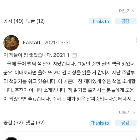
에 의로움이 드러나기 위해 의인에게 시련이 닥쳤기 때문임을 교부
을까. 이 책을 쓴 이가 엔도 슈사쿠다. 내가 읽어본 것 가운데 직접 기
어지자 내 존재도 소멸한 것 같았다. 완벽한 평화였다. 고통도 남아 있
식 이름으로 개명하고 아내와 자식까지 하사 받은 사와노 추안의 길
이 일본인들에게 박해와 고문이라는 시련을 주시는지요? 아니, 기치
평상시 종교로 인해 수많은 생명이 사라지는 걸 보면서 내가 했던 바
(敎父) 요한 크리소스토무스(John Chrysostom, 349~407)는
더보기
독교와 순교에 대하여 쓴 첫 작품이다. 이이가 던지는 질문은 대단히
지 않았지만 기운도 남아 있지 않았다. 나는 변기의 가장자리를 양손
을 가야 하는 것일까. 소설에 등장하는 일본에서 가톨릭이라는 뿌리
지로가 말하고 싶었던 것은 조금 더 다른 무서운 사실이었습니다. 그
로 그런 생각이었기에 참으로 인상깊었다. '하느님은 정말로 존재하
저서에서 밝힌다. 그러자 주님께서 욥에게 폭풍 속에서 말씀하셨
무겁다. 자신을 은전 30냥에 팔아먹은 유다를 예수가 용서를 했을까,
공감 (
49
)
댓글 (12)
으로 짚고 무릎 꿇은 자세로 꼼짝도 할 수가 없었고 아무 생각도 할 수
를 뽑아내기 위해 교묘한 방식을 동원해서 신부들을 배교시키는 데
것은 바로 하나님의 침묵입니다. _ 엔도 슈사쿠, <침묵> , p57/20
는가? 만약 하느님이 존재하지 않는다면 그 먼 바다를 건너 이 불모
다. 사내답게 허리를 동여매어라. 너에게 물을 터이니 대답하여라. 네
아니면 너는 네 길을 가라, 라고 하며 화를 냈을까. 슈사쿠는 결론을
가 없었다. 얼마 만이었을까, 한 생각이 떠올랐다. _ 박완서, <한 말
탁월한 역량을 발휘한 이노우에 지쿠고노가미도 주목할 만한 캐릭터
6 저는 그때까지 침묵하고 있었습니다. 이 남자가 통과한 부락은 모
의 섬에 한 알의 씨앗을 갖고 온 자기의 반생은 우스꽝스럽다 할 수밖
가 나의 공의마저 깨뜨리려느냐? 너 자신을 정당화하려고 나를 단죄
지어준다. 당연히 여기서 그걸 밝힐 수는 없다.
씀만 하소서>, p134/184 그들은 모두 하느님의 부재에 대해 마치
다. 그는 신자들을 마구잡이로 처형하는 박해방식이 오히려 기독교
두 관리들에게 습격당하고 있습니다. 아까부터 머릿속에 의심이 솟아
Falstaff
2021-03-31
메뉴
에 없다. 매미가 울고 있는 한낮, 목이 잘린 애꾸눈 사나이의 인생도
하려느냐? (욥 40 : 6 - 8) 그분은 당신의 개입이 '너를 단죄하려는
겟세마니에서 피땀이 떨어지는 예수의 기도와 같이 처절하게 기도했
포교를 순교차원으로 승화시킨다는 점을 일찌감치 파악하고, 해외에
오르고 있었던 것입니다. 그가 관리의 앞잡이 노릇을 하고 있었는지
우스꽝스럽다. 헤엄치면서 신자들의 배를 쫓은 가르페의 일생도 우스
것이 아니라 네가 의롭다는 것을 보여 주려는 것'이라고 말씀하시거
이 책들이 참 좋았습니다. 2021-1
다. 이러한 간절함에 대해 내린 서로 다른 두 길. 어느 길이 올바른 좁
서 파견된 선교사들을 배교하게 유도하는 혁명적 방식을 채택했다.
도 모릅니다. 배교한 자들이 관리의 앞잡이로 이용된다는 것을 전부
꽝스럽다.'(p.240)자신이 배교하지 않으면 신자들이 다 죽는 상황에
나, 당신께서 승인하신 개입을 함으로써 욥의 시련에 대해 말씀하시
올해 들어 벌써 석 달이 지났습니다. 그동안 쉰한 권의 책을 읽었더
은 길이라고 말할 수 있을까. 물론 기도했지. 나는 계속해서 기도하고
단순히 성화를 밟는 것으로 만족하지 않고, 성화에 침을 뱉고 성녀 마
터 듣고 있었습니다. 배교자는 자신의 비참함과 상처를 정당화하기
서 성직자는 어떤 선택을 해야 하는가...나는 종교가 없기 때문에 당연
고자 하는 것 같습니다. 이는 '내가 어떤 다른 이유 때문에 이 일을 꾸
군요. 이대로라면 올해 또 2백 권 이상을 읽을 거 같아서 지난 주말부
있었어. 하지만 기도도 저 사람들의 고통을 덜어 주지는 못했지. 저 사
리아를 모욕하는 행동으로 신자들로 하여금 다리를 끊고, 배를 불살
위해 지금까지의 동료를 한 사람이라도 더 자신과 같은 운명 속으로
히 열 번도 넘게 배교를 하겠지만 평생을 예수님의 가르침을 따라 세
몄다고 생각하지 마라'는 뜻입니다. 그분은 '네가 의롭게 되도록'이라
터 책읽기를 쉬고 있습니다. 이 가운데 참 재미있게 읽은 책을 소개합
람들의 귀 뒤에는 작은 구멍이 뚫어져 있어. 그 구멍과 코와 입에서 피
라 되돌아갈 곳을 원천봉쇄하는 방식이 바로 그것이었다. 영주 이노
끌어넣으려고 합니다. _ 엔도 슈사쿠, <침묵> , p74/206 엔도 슈사
상에 봉사하기 위해 자신의 삶을 바친 성직자에게는 분명 엄청난 시
고 하지 않고, 그가 실제로도 그랬고 또 다른 이들을 가르칠 수 있도록
니다. 추천이 아니라 소개입니다. 책 읽기를 즐기시는 분들에게 도움
가 조금씩 흘러 나오지, 그 고통을 나는 내 몸으로 맛보았기 때문에 알
우에는 일본을 네덜란드와 영국, 에스파냐와 포르투갈 등 서구 열강
쿠(遠藤周作, 1923~1996)의 <침묵 沈默>에는 두 침묵이 나온
련일 것이다. 일반 사람들에게 자신들의 부모를 배반하고 그들의 사
'네가 의롭게 보이도록'이라고 하셨습니다. _ 요한 크리소스토무스, <
이 되었으면 좋겠습니다. 순서는 제가 읽은 날짜순입니다.​1. 테네시
고 있어. 기도는 결코 그 고통을 덜어 주지 못해. _ 엔도 슈사쿠, <침
에 열렬한 구애를 받는 남자라는 묘한 비유를 들면서 서구의 문물이
다. 하느님의 침묵과 주인공 로드리고 신부의 침묵. 로드리고 신부는
진을 밟으라고 하는 것과 같지 않을까...그러나 <침묵>은 신도들을
욥기 주해> 中 <구약성경>에서 욥은 응답을 받지만, 슈사쿠의 <예
윌리엄스, 《뜨거운 양철지붕 위의 고양이 · 유리 동물원》 테네시 윌
묵> , p134/159 주를 믿어서도 사랑해서도 아닌, 단지 공포 때문에
일본에 유입되어 일본화되어 가는 과정에 대한 자신감을 보이기도 한
끊임없이 자신과 일본인 신자들에게 닥친 시련에 대해 기도를 드리며
더보기
위해 배교하는 신부의 믿음을 말하는 소설은 아니다. 또한 '하느님이
수의 생애>에서 예수는 죽음의 순간에 이를 때까지 아니, 그의 공생
리엄스의 책을 좋다고 소개하는 것이 옳은 일인지 모르겠다. 너무 당
올리는 기도란 얼마나 참담한가. 참담 그 자체, 그건 바로 나 자신이었
다. 이 지도자를 통해 보여지는 모습이야말로 개항 이래, 일본 국가가
탄원을 하지만 돌아온 것은 침묵 뿐이다. 다른 한 편으로 로드리고 신
정말 살아있다면 왜 침묵하는가' 라는 의문을 다루는 것도 아니다. 로
공감 (
52
)
댓글 (32)
애 전체에 걸쳐 철저하게 고독한 존재다. 로마 제국을 물리치고 다윗-
연한 소감을 이야기하는 것 같아서 말이다. 영화 <뜨거운 양철지붕
다. 예수는 당신이나 십자가에 매달리고 말지, 왜 수많은 예수쟁이들
가진 정체성을 드러내는 게 아닐까 싶을 정도로 엔도 슈사쿠는 예리
부는 기치지로의 고백성사 요청에 대해 침묵한다. 계속 이어지는 기
드리고 신부는 절망과 고난의 매순간에 예수님을 생각하며 자신을 돌
솔로몬의 영광이 재림한다는 대중의 열망에 부합하지 못하고, 실망감
위의 고양이>를 봐서 그런지 여태 읽은 줄 알았다가 진짜 텍스트를
까지 줄줄이 그의 못박히고 피맺힌 팔다리에 매달리게 하는가. 그래
하게 짚어냈다. 같은 책을 두 번 읽었어도 대가의 걸작은 역시나 리뷰
치지로의 배교(背敎)와 회개(悔改). 로드리고는 나약한 기치지로의
아본다. 그리스도는 고난의 순간에 어떤 생각을 하셨을까, 자신을 은