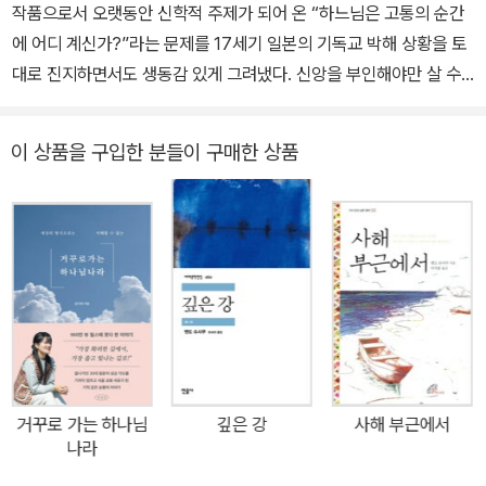
에 《황색인黃色い人》을 발표했다. 그리고 백색인으로 1955년 제3
작품으로서 오랫동안 신학적 주제가 되어 온 “하느님은 고통의 순간
3회 아쿠타가와상을 수상한다. 《아덴까지》의 작품 의식을 기반으로
에 어디 계신가?”라는 문제를 17세기 일본의 기독교 박해 상황을 토
한 《신의 아이(백색인) 신들의 아이(황색인)》 역시 엔도가 유럽과 동
대로 진지하면서도 생동감 있게 그려냈다. 신앙을 부인해야만 살 수
양의 종교문화의 차이로부터 겪은 방황, 갈등의 요소를 그대로 투영
있는 절체절명의 상황에서 고민하는 인물들의 대한 심리에 대한 묘사
하고 있다. 1966년에 《침묵》(沈默)을 발표하여 다니자키 준이치로
가 치밀하다는 평을 듣고 있으며, 절제된 고전 기법으로 묘사된 등장
이 상품을 구입한 분들이 구매한 상품
상을 수상했다. 1996년 타계하기 전까지 여러 차례 노벨문학상 후보
인물들의 시련, 일본 문화와 지극히 서양적인 종교 양식의 미묘한 대
에 올랐으며, 종교소설과 통속소설의 차이를 무너뜨린 20세기 문학
립 등을 눈여겨볼 만하다. 포르투갈인 예수회 선교사 세바스티안 로
의 거장이자 일본의 국민작가로 평가받고 있다. 대표작으로는 《침
드리고가 일본에 파견된 자기 스승이 배교했다는 소식을 듣고 박해
묵》, 《예수의 생애》,《내가 버린 여자》, 《깊은 강》, 《사해 부근에서》,
시기의 일본에 들어가 숨어서 선교활동을 하다가 체포되어 배교하기
《바다와 독약》, 《그리스도의 탄생》 등 다수가 있으며 1996년 9월 2
까지의 고뇌와 고통을 그리고 있다. 영어ㆍ독일어ㆍ프랑스어 등 세계
9일 서거. 東京 府中市 가톨릭 묘지에 잠들어 있다.
여러 나라 언어로 번역 출간되었다. 새벽의 희미한 빛, 빛은 노출된 신
부의 가느다란 목과 쇄골이 드러난 어깨에 비쳤다. 신부는 두 손으로
성화를 들어올려 얼굴에 갖다 댔다. 수많은 사람들의 발에 짓밟힌 그
얼굴에 자기 얼굴을 대고 싶었다. 목판 속 그분은 수많은 사람들에게
거꾸로 가는 하나님
깊은 강
사해 부근에서
짓밟힌 까닭에 마멸되고 오그라든 채 신부를 슬픈 눈으로 바라보고
나라
있었다. 그 분에서 한 방울의 눈물이 흘러내릴 것 같았다.…목판 속 그