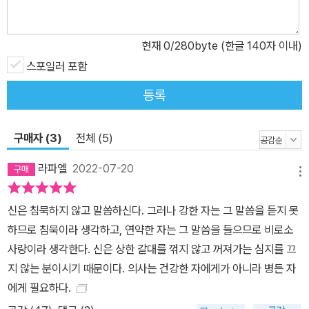
현재
0
/280byte (한글 140자 이내)
스포일러 포함
등록
구매자 (3)
전체 (5)
라파엘
2022-07-20
메뉴
신은 침묵하지 않고 말씀하신다. 그러나 강한 자는 그 말씀을 듣지 못
하므로 침묵이라 생각하고, 연약한 자는 그 말씀을 들으므로 비로소
사랑이라 생각한다. 신은 상한 갈대를 꺾지 않고 꺼져가는 심지를 끄
지 않는 분이시기 때문이다. 의사는 건강한 자에게가 아니라 병든 자
에게 필요하다.