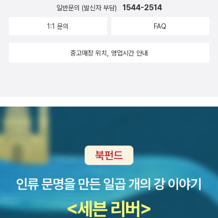
르낭, <예수의 생애> , p396 바오로는 우리 인간이 고통스러운 존재
하게 된다. 그리고 그게 맞다. 세상을 사는 건 누구에게나 쉽지 않다.
1544-2514
일반문의 (발신자 부담)
06 기도를 하는 것은 하나님께 감사하기 위해서가 아니라 도움을 청
금은 항상 '1원'으로 끝난다. 아마도 중고샵에서 회원에게 판 책의 수
라는 것과 인간 행위의 한계를 지적하고 있는 듯하다. 인간은 누군가
그러나 이 가운데 누구는 좀 더 편하게 살고, 누군가는 유난히 꼬인 인
하기 위해서나 불평이나 원망을 늘어놓기 위해서다. 신부로서 그것은
수료 10%를 물고 나머지를 돌려받으며 생긴 짜투리 같다. 그렇지만
1:1 문의
FAQ
를 위해서 선한 일을 하려고 한다. 하지만 선하다고 생각한 것이 실은
생이 기다리고 있다. 잔잔하게 마음을 간질이는 작품.​7. 버나딘 에바
굴욕이며 수치였다. 하나님은 찬양받으시기 위해 있는 것이지 결코
알라딘에서 적립금을 사용할 때는 10원 단위로 써야 하므로 '전액사
자신의 독선이며, 그것이 상대를 상처 입힌다는 것을 깨닫지 못한다
리스토, <소녀, 여자, 다른 사람들> 여태까지의 기준으로 보면 발칙
원망을 듣기 위해 존재하시는 분이 아니라는 사실을 물론 잘 알고 있
용'이 안 되어서 늘 금액을 적어넣는 게 불편했다. 내가 9원 더 입금해
중고매장 위치, 영업시간 안내
(p152)... 바오로의 그리스도론論이 전개된다. 율법은 인간을 막다른
한 책. 그러나 세상의 모든 기준은 시간이 흐름에 따라 변하거나 폐기
다. 그런데도 불구하고 이런 시련의 날에 악창에 걸린 욥이 하나님을
서 10원을 만들던가, 알라딘이 그냥 1원 가져갔으면 하고, 몇 년 전에
곳으로 몰아넣는다. 죄로부터 벗어나고자 계율과 율법을 지키지만,
된다는 점을 잊지 마시라. 열두 명의 유색인 여자, 정확하게는 열한 명
찬양했던 것처럼 하나님을 찬양한다는 것이 얼마나 어려운 일인가. _
한번 요청했었다. 알라딘은 기꺼이 그렇게 하겠다며 9원을 보태서 1
돌을 던진 수면에 물결이 일듯이 계속해서 새로운 죄에 휘말린다. 바
의 여성과 한 명의 젠더 프리 인간이 각 챕터의 주인공으로 등장해 커
엔도 슈사쿠, <침묵> , p97/206 엔도 슈사쿠의 <침묵>은 17세기
0원을 만들어줬는데, 그 일주일 뒤에 계정의 잔액을 10원 단위로 만
로 여기에 인간의 행위의 비애, 그리고 원죄의 고통이 있다.. 그런 인
다란 두 개의 장면을 만드는 책. 이 가운데 작가가 굳이 피부색을 거론
일본교회를 배경으로 신앙(神仰)의 문제를 깊이 있게 분석한다. 선
들어 준다며 일괄적으로 1원을 더 보태준 것이다. 그래서 나의 끝자리
간을 원죄에서 해방시키는 존재, 그가 바로 '하느님의 아들' 그리스도
하지 않은 인물도 있지만, 결론 부분에 세상의 모든 사람은 유색인이
교를 둘러싼 기존 사회와의 갈등과 신앙문제를 다루는 작품 속에서
는 또 다시 1이 된 채 수년이 흘렀는데.....직원과 통화하는 김에 그 이
이다. 하느님은 자신과 인간의 화해를 위해 그리스도를 이 세상에 태
라는 뜻의 염색체 분석 결과가 나오니까 별 문제는 없다. 유럽식 미의
한국 가톨릭 교회역시 19세기 박해시대를 거치면서 많은 순교자들을
야길 했다. 1원을 빼주던가, 아님 내가 9원을 보탤 수 있게 해달라~현
어나게 하고 십자가에서 죽게 했다. 그런 의미에서 그리스도는 속죄
기준으로 보면 이 책은 거친 스테인드글라스다. 영국의 주류 연극계
배출했기에, <침묵>은 보다 의미있게 다가온다. 로드리고 신부의 인
재 내 적립금은 6,401원인데, 직원은 이번 사건이 미안하니 다음 날
물인 것이다. _ 엔도 슈사쿠, <그리스도의 탄생> , p153 생명을 살리
에 진입한 동성애자 엠마의 작품을 초연하고 뒤풀이 파티에 참석하는
간적인 고민과 함께 1791년 신해박해(辛亥迫害)를 생각하게 된다.
599원을 넣어준다고 했다. 추가요금이 좋은 게 아니라 1원을 없앨
는 것과 믿음을 저버리는 양 갈래 길은 로드리고에게 '예수'와 '그리스
그룹과, 잉글랜드 북부에서 큰 농장을 경영하다 이제 호호 할머니가
윤지충(尹持忠) 바오로와 권상연(權尙然) 야고보 등이 제사를 거
수 있어서 나이스! 했다. 어제는 공사가 다망하여서 미처 확인을 못했
도' 중 어느 길을 택하는가와 마찬가지의 질문이었다. 이렇게 본다면,
된 해티의 핏줄을 나누어 가진 그룹. 읽어보시라. 작가와 코드가 맞기
부하고 부모의 신주를 불태우며 4대 박해로 이어지는 한국 가톨릭교
고 좀 전에 계정을 확인했는데 알라딘은 센스 없게 600원을 넣어줬
로드리고의 고민이 생각보다 가볍게도 보이는 것도 사실이다. 그렇지
만 하면 처음 시작부터 끝날 때까지 어떻게 이렇게 삶의 곤고함을 경
회 순교사 속에서 북경교회에서 교리(敎理) 해석을 좀 더 유연하게
어. 다시 끝자리가 1이야, 버럭!!! 오늘은 엄니를 모시고 '사일런스'를
만, 끝이 아니다. 선택을 위해 이번에는 로드리고 개인의 문제로 내려
쾌하게 넘어서는 여성들의 모습을 그릴 수 있었을지 감탄하게 될 것
했으면 어땠을까. <천주실의 天主實義>의 저자 마테오 리치(Matt
보았다. 2시간 40분의 압박이 무척 힘들었지만 영화는 생각할 거리