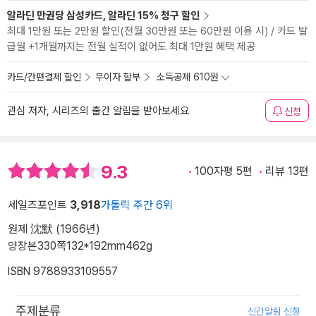
알라딘 만권당 삼성카드, 알라딘 15% 청구 할인
최대 1만원 또는 2만원 할인(전월 30만원 또는 60만원 이용 시) / 카드 발
급월 +1개월까지는 전월 실적이 없어도 최대 1만원 혜택 제공
카드/간편결제 할인
무이자 할부
소득공제 610원
관심 저자, 시리즈의 출간 알림을 받아보세요
신청
9.3
100자평 5편
리뷰 13편
세일즈포인트
3,918
가톨릭 주간 6위
원제 沈默 (1966년)
양장본
330쪽
132*192mm
462g
ISBN 9788933109557
주제분류
신간알림 신청