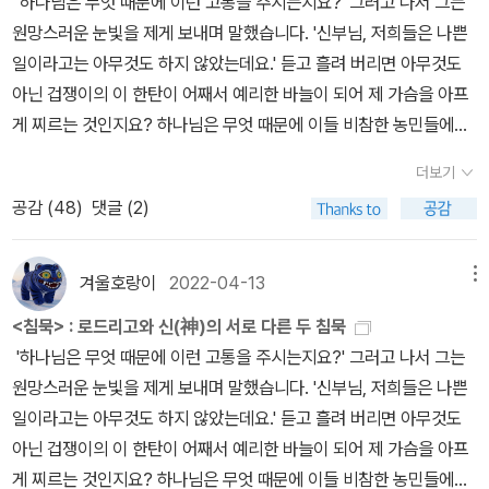
'하나님은 무엇 때문에 이런 고통을 주시는지요?' 그러고 나서 그는
인이란다. 이걸 성화판聖畵版이라 했고, 밟는 행위를 답회踏繪, ‘그
저는 제 자신 속에서 해답을 구하지 않으면 안되었고, 그러기 위해선
만들어 놓고, 순교자의 길을 따르라는 건 무리라며 로드리고 신부를
배교하겠다고 한 상황에서 탄압자는 말한다.'우리가 배교시키고자 하
원망스러운 눈빛을 제게 보내며 말했습니다. '신부님, 저희들은 나쁜
림을 밟음’이라 했단다. 기독교인이라는 이유로 그림을 밟지 않으면
아무한테나 응석부리고 싶은 감정을 억제하고 이성을 회복하지 않으
쫓아다니며 괴롭힌다. 관아에 체포된 로드리고 신부는 일본에 도착하
는 것은 저런 송사리들이 아니오. 우리나라에는 여러 곳에 아직도 비
일이라고는 아무것도 하지 않았는데요.' 듣고 흘려 버리면 아무것도
사형에 처한다고 위협하는데, 당신 같으면 밟겠는가, 안 밟겠는가. 난
면 안되었으니까요. 제 경우 고통은 극복되지 않았습니다. 그 대신 고
기 전부터 각오한 대로 일본 위정자들의 요구대로 배교하지 않고 그
밀히 가톨릭을 믿는 백성들이 많이 있소. 그들의 마음을 되돌려 놓기
아닌 겁쟁이의 이 한탄이 어째서 예리한 바늘이 되어 제 가슴을 아프
종교가 없어서 그런지 밟아야 할 거 같다. 내 아이들이 망설이다가 곤
통과 더불어 살 수 있게는 되었습니다. _ 박완서, <한 말씀만 하소서
리스도의 이름으로 순교를 각오한다. 하지만 전혀 예상하지 못했던
위해서 신부들이 우선 배교를 해야 하오.' (p.231,232)신자들을 가리
게 찌르는 것인지요? 하나님은 무엇 때문에 이들 비참한 농민들에게,
란한 표정으로 날 쳐다본다면, 나는 주저 없이, 밟으라는 신호를 보낼
>, p8/184 “쿼바디스 도미네(Quo Vadis Domine) 주님, 어디로
순간에, 자신의 스승이자 믿고 따랐던 페레이라 신부를 만나면서 신
지 않고 죽여 없애는 형벌이 아니라 신자들이 의지하고 믿는 그 근본
이 일본인들에게 박해와 고문이라는 시련을 주시는지요? 아니, 기치
거 같다. 내 자식이 죽는다는데 그럼 죽어라, 하는 것이 옳은가. 책의
가십니까?” 라며 어디로 가야할 지를 묻는 이들에게 하느님의 침묵은
념이 흔들리기 시작한다. 어쩌면 아직 보지 못한 영화에서도 마틴 스
더보기
을 잘라내려는 교활한 술책 앞에서 성직자는 갈등할 수밖에 없다.사
지로가 말하고 싶었던 것은 조금 더 다른 무서운 사실이었습니다. 그
서문에 나오는 이야기니까 서슴지 않고 말하겠다. 당신이 가톨릭 신
부재(不在)로 다가왔고, 자신의 상황에 따라 이들은 서로 다른 선택
코시지 감독이 가장 주목한 부분이 이 지점이 아닐까 싶다. 선배 배교
공감 (
48
)
댓글 (2)
람들을 위해 죽으려고 이 나라에 왔는데 실상은 이 나라 신자들이 자
것은 바로 하나님의 침묵입니다. _ 엔도 슈사쿠, <침묵> , p57/206
부라고 가정하자. 그런데 신자 다섯 명을 ‘구덩이 속에 달아매는’ 고문
을 한다. 한 명은 배교(背敎)로, 또 다른 한 명은 더 깊은 신앙으
자는 기독교가 일본에 들어와서, 본질을 잃고 일본적인 것으로 변질
기를 위해 죽어가는 모습에 로드리고 신부는 끊임없이 고뇌하고, 하
엔도 슈사쿠(遠藤周作, 1923~1996)는 <침묵 沈默>에서 묵직한
에 처하고 하루 밤을 꼬박 새운 다음, 이제 언제 죽을지 촉박한 시간을
로. 신부는 발을 들었다. 발이 저린 듯한 무거운 통증을 느꼈다. 그것
되었다는 점을 강조하면서 구덩이에 매달린 가혹한 형벌을 받으며 죽
느님을 향해 대답없는 질문을 반복한다.'주님, 당신은 왜 잠자코 계십
질문을 던진다. 하느님의 길이 진리의 길이라면, 이 길을 따르는 이들
겨울호랑이
2022-04-13
메뉴
다투고 있는데, 일본의 관헌이 당신에게 배교하라고, 그리스도의 얼
은 단순히 형식만은 아니었다. 지금까지 자신의 전 생애를 통해 가장
어가고 있는 신자들을 살리기 위해 배교하라는 설득을 계속한다. 신
니까? 당신은 왜 언제나 침묵만 지키고 계십니까?' (p.164)'이것이
의 고통과 어려움에 대해 왜 하느님은 침묵하시는가? 이러한 질문을
굴을 밟으라, 그냥 시늉으로 발바닥만 한 번 댔다가 떼기만 하면 당신
아름답다고 생각해 온 것, 가장 맑고 깨끗하다고 믿었던 것, 인간의 이
자들에게 복음과 사랑을 전파하기 위해 왔다는 로드리고 신부의 존재
<침묵> : 로드리고와 신(神)의 서로 다른 두 침묵
순교라고 하는 것인가? 왜 당신은 잠자코 계십니까? 당신은 지금 저
스스로에게 던진 로드리고 신부에게는 최소한 두 인물이 떠올랐을 것
은 물론이고 다섯 명의 신자도 살려주겠다고 할 경우, 어떻게 하겠는
상과 꿈이 담긴 것을 밟는 것이었다. 이 발의 아픔. 그때, 밟아도 좋다
자체가 길 잃은 양을 위협하는 형세가 된 것이 아닌가. 이런 역설 가운
'하나님은 무엇 때문에 이런 고통을 주시는지요?' 그러고 나서 그는
애꾸눈의 농부가 -당신을 위해서-죽었다는 것을 알고 계실 것이다.
이다. <구약성경>의 의인 욥과 <신약성경>의 의인 예수. <구약성경
가. 다섯 명을 죽이고, 아니, 순교시키고 자신의 종교를 지키겠는가?
고, 동판에 새겨진 그 분은 신부에게 말했다. 이렇게 해서 신부가 성화
데, 한 때 죽어도 자신의 신념을 버리지 않겠다고 결심했던 로드리고
원망스러운 눈빛을 제게 보내며 말했습니다. '신부님, 저희들은 나쁜
그런데도 왜 이런 고요함만 계속되고 있는가? 이 대낮의 고요함, 파
>에서 자신에게 닥친 이유없는 불행에 대해 욥은 계속적으로 탄원을
그러면 다시 다섯, 또는 여섯 명을 같은 고문에 처할 것이 틀림없는데
에 발을 올려놓았을 때 아침이 왔다. 멀리서 닭이 울었다. _ 엔도 슈
신부의 양심은 흔들릴 수밖에 없었다. 자신과 자신이 믿는 그리스도
일이라고는 아무것도 하지 않았는데요.' 듣고 흘려 버리면 아무것도
리 소리, 어리석고 무참한 일들과는 전혀 아무 관계도 없는 듯이 당신
하며, 이러한 불행의 이유가 무엇인지를 던진다. 이에 대해 <욥기>에
도? 좋다. 당신은 그렇다 치고, 만일 당신의 자리에 그리스도가 섰다
사쿠, <침묵> , p136/159 마침내 가슴에 걸린 빗장이 부러지는 것처
의 영광을 위해 순교하는 것이 최선일까? 아니면 구덩이에 매다는 형
아닌 겁쟁이의 이 한탄이 어째서 예리한 바늘이 되어 제 가슴을 아프
은 모른 척하신다. 그 점이...견딜 수가 없다.'(p.209,210)급기야 로
서는 다행히도(?) 응답받는다. 그가 의롭지 않기 때문이 아니라, 세상
면, 자신의 얼굴을 밟으라고 했을까, 아니면 너도 함께 순교하라고 했
럼 격렬한 통증이 오면서 점심 먹은 걸 고스란히 토해냈다. 복통이 없
벌을 받고 있는 신자들을 구하기 위해, 페레이라라는 이름 대신 일본
게 찌르는 것인지요? 하나님은 무엇 때문에 이들 비참한 농민들에게,
드리고 신부는 하느님의 존재를 의심하기에 이르는데, 이런 질문은