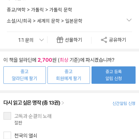
종교/역학
>
가톨릭
>
가톨릭 문학
소설/시/희곡
>
세계의 문학
>
일본문학
선물하기
공유하기
이 책을 알라딘에
2,700
원 (
최상
기준)에 파시겠습니까?
중고
중고
중고 등록
알라딘에 팔기
회원에게 팔기
알림 신청
다시 읽고 싶은 명작 (총 13권)
신간알림 신청
고독과 순결의 노래
절판
천국의 열쇠