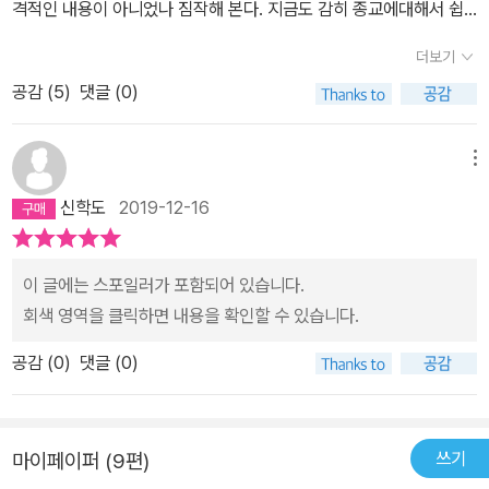
격적인 내용이 아니었나 짐작해 본다. 지금도 감히 종교에대해서 쉽
려움’의 시간을 보내면서 서서히 죽어간다. 천주교를 믿다가 발각이
정도로 동방의 모범 선교지역이었던 일본에서 도대체 무슨 일이 벌어
기 시작한다. 이에 1635년 바티칸에서는 회의 끝에 페레이라의 배교
게 말하지 못하는 우리나라의 상황을 보면 엔도 슈사쿠의 침묵은 작
되어 처형을 하는 방법도 일본은 참 독창적이다. 물론 단 칼에 목을 베
진 것일까. 게다가 그리스도에 대한 사랑에서라면 누구에게도 뒤지지
더보기
는 '단순히 한 개인의 좌절이 아니라 유럽 전체의 신앙과 사상의 굴욕
품 그 이상의 의미가 있을 듯 싶다.굳이 종교를 믿지 않더라도, 인간
어 죽이는 참형이 없었던 건 아니지만 순간적인 죽음이라는 은혜를
않을 신념의 사나이였던 페레이라 신부가 배교했다는 소문에 충격을
적인 패배'(p.15)이기에 위험을 무릅쓰고 성직자를 파견하기로 결정
공감 (
5
)
댓글 (0)
저 깊숙한 곳에있는 원초적인 생존본능. 현실과 이상의 괴리에서오는
예수귀신을 믿는 독종들에게 베풀어본들 신자들의 믿음에 큰 영향을
받은 세 명의 청년 신부들이 기독교 신앙이 소멸해 가고 있던 일본을
한다.또한 1637년 포르투갈에서도 젊은 성직자들이 일본으로 입국
고통을 느끼고, 생각해 볼 수 있는 책이 될 것이다.만약 나였다면, 혹
주지 못하는 걸 알고 새로운 방법을 찾았다. 임진왜란 당시 고니시 유
향해 목숨을 건 항해에 나서게 된다. 동방 선교의 시발점이라고 할 수
하려고 하는데, 이들은 수도원에서 페레이라 신부에게 가르침을 받았
시 당신이었다면 이 책에서의 이야기는 어떻게 전개 되었을지 자신을
키나카, 우리식 발음으로 소서행장小西行長의 포로가 되어 일본으
메뉴
있는 인도 고아와 중국 마카오를 거쳐 정크선을 타고 로드리고와 프
던 그의 제자들로 자신들의 은사가 배교했다는 사실을 믿을 수 없어
로드리고에 이입시켜 보자... 크게 무엇을 바라고 읽은 책은 아니었지
로 건너가 천주교에 귀의한 쥴리아도 이런 방식으로 사형에 처해졌는
란치스코 가르페 신부는 일본 도모기 마을에 도착하기에 이른다. 원
신학도
2019-12-16
사건의 진상을 직접 확인하기 위해서 1638년 3월 25일 일본으로 출
만 읽는내내 무거운 내용에서 청량음료처럼 시원한 맛을 느낄 수 있
데(소서행장 자신이 천주교인이기도 했다.), 바닷가에 말뚝을 박고 거
래 의기투합했던 세 명 중, 호안테 신부는 병으로 마카에오 잔류하게
발한다.7월 25일 아프리카 남단 희망봉을 돌아 10월 9일 인도의 고
었다.
기에 몸을 꽁꽁 묶는다. 이 책에서 보니까 옷을 모두 벗기는 모양이다.
되었다. 소설 초반에 작가가 저술한 페레이라 신부의 배교가 단순한
아에 도착한 세명의 젊은 신부는 같은 해 1월 일본 규슈의 시마바라에
이 글에는 스포일러가 포함되어 있습니다.
하여튼 그렇게 묶어놓고 그냥 내버려둔다. 밀물이 밀려올 때 수위가
선교 활동의 위축이나 개인의 좌절이 아니라, 동양에 대한 “유럽 전체
서 성주의 가혹한 세금과 기독교인들 탄압으로 '3만 5천 명의 카톨릭
회색 영역을 클릭하면 내용을 확인할 수 있습니다.
목 부근에 도달할 정도의 높이로 조절하고. 그러면 하루 이틀 안에 죽
의 신앙과 사상의 굴욕적인 패배”로 받아 들여졌다고 기술되어 있는
신자들이 궐기'하여 난을 일으켰는데, 치열한 전투 끝에 모두가 학살
지 않는다. 낮엔 무자비한 태양빛에 화상을 입고 밤엔 소금물에 절여
특히 눈길을 끌었다. 지배계급에 대한 과다한 연공과 부역에 시달리
공감 (
0
)
댓글 (0)
을 당했다는 절망적인 소식을 듣는다. 무엇보다 이 전쟁의 결과로 일
지는 상태가 며칠 지속하면서 역시 ‘아픔’이 아니라 극도의 ‘어려움’을
는 일본 민중을 예수 그리스도의 사랑과 복음을 전파하겠다는 기독교
본은 포르투갈과 교역을 단절하고 포르투갈 선박의 입항도 금지, 일
견디며 죽음을 소망해야 한다. 기독교가 생겨서 로마에 터를 잡은 이
의 본질적 구원에 대한 이슈가 아니라 거의 종교적 이데올로기 수호
본으로 가는 길이 불투명해진 상황에서 세 신부는 1839년 5월 1일
래 기독교도들과 성직자들은 종교적 박해가 있을 때마다 기꺼이 목숨
를 위해 세 명의 신부들이 파견되었다는 것이 위험천만한 파견의 진
포르투갈의 최선단 무역기지 마카오에 도착한다. 마카오에서 일본으
쓰기
마이페이퍼 (9편)
을 내던졌다. 이들이 순교하는 장면은 헨릭 시엔키에비치가 쓴 <쿠오
짜 목적이 아니었을까. 로드리고 신부의 갈등의 원인은 어쩌면 처음
로 들어갈 배를 구하기 위해 수소문하던 세 명의 신부는 기치지로라