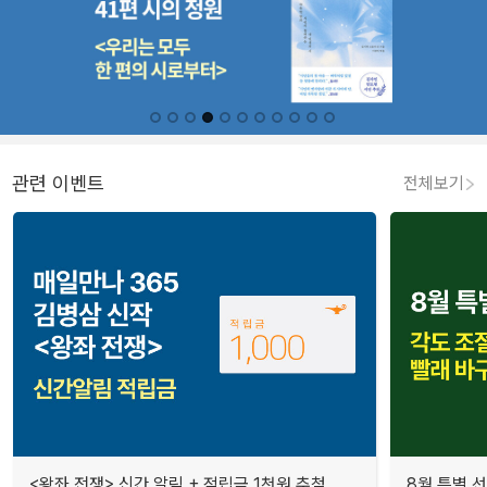
관련 이벤트
전체보기
<왕좌 전쟁> 신간 알림 + 적립금 1천원 추첨
8월 특별 선