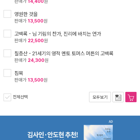
판매가
14,400
원
영원한 것을
판매가
13,500
원
고백록 - 님 기림의 찬가, 진리에 바치는 연가
판매가
22,500
원
칠층산 - 21세기의 영적 멘토 토머스 머튼의 고백록
판매가
24,300
원
침묵
판매가
13,500
원
전체선택
모두보기