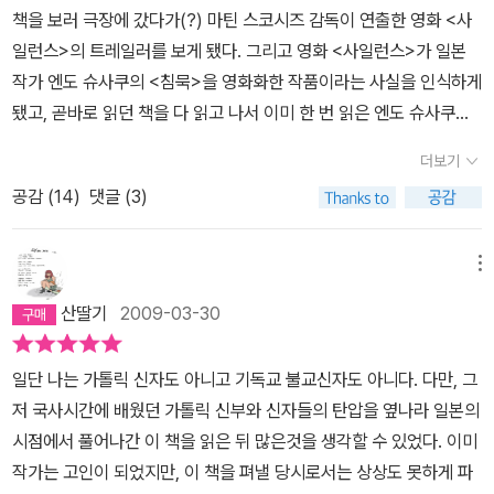
산타 이사벨 호를 타고 출항을 해, 7월 25일에 희망봉을 거치고, 10
책을 보러 극장에 갔다가(?) 마틴 스코시즈 감독이 연출한 영화 <사
물보라 앞에 서서, 그 무서운 고통을 맛보기 전에 그리스도교를 버리
월 9일에 포르투갈령 인도의 고아를 거쳐, 다음 해 5월 1일에 포르투
일런스>의 트레일러를 보게 됐다. 그리고 영화 <사일런스>가 일본
라는 훈계를 들어야 했습니다. 추위 때문에 기온 차가 심한 연못은 무
갈령 마카오에 도착한다. 이곳에서 다시 중국 선원들과 선장을 고용
작가 엔도 슈사쿠의 <침묵>을 영화화한 작품이라는 사실을 인식하게
서운 기세로 들끓어, 하느님의 도움이 없다면 보기만 해도 기절할 정
해 어선으로 위장한 배를 타고 일본 땅에 발을 딛는데, 일행 중엔 마카
됐고, 곧바로 읽던 책을 다 읽고 나서 이미 한 번 읽은 엔도 슈사쿠의
도였습니다. 그러나 모두가 하느님의 은총으로 커다란 용기를 얻어,
오에서 만난 일본인 배교자 기치지로라는 중요한 등장인물이 포함되
<침묵>을 찾아 읽기 시작했다. 처음에 읽었을 적에는 솔직하게 말해
어서 고문하라, 자신들이 신봉하는 종교를 절대로 버리지 않겠다고
더보기
어 있었다. 일본에 도착한 신부는 두 명. 호안테 신부는 말라리아에 걸
서 그 무거움 때문에 리뷰를 쓰지 못했다. 두 번째 도전에서 책에 대한
대답했습니다. 관리들은 이 의연한 대답을 듣자 죄수들의 옷을 벗기
려 마카오에 머물 수밖에 없었다. 그러면 ‘구덩이 속에 달아매는’ 고
공감 (
14
)
댓글 (3)
잔상들이 모두 사라지기 전에 기록을 남겨 본다. 17세기 도쿠가와 막
고 두 손과 두 다리를 밧줄로 묶고 커다란 국자로 뜨거운 물을 퍼서 그
문이 무엇인지 보자. 일본에서만 행해졌던 특유의 고문방식인 걸로
부가 전국을 통일한 시절, 막부는 서구에서 유입된 기독교 전파를 금
들 머리 위에 부었습니다. 그것도 한꺼번에 쏟지 않고 국자 바닥에 구
알고 있다. 말 그대로 구덩이를 파고 안에 인분이나 가축의 배설물을
한다. 만민평등을 주장하는 기독교 사상이 사무라이가 신분제의 최상
메뉴
멍을 몇 개 뚫어, 고통이 오래가도록 했습니다.'(p.13)이런 끔찍한 고
낀 후 그 위에다 사람을 거적에 둘둘 말아 움직이지 못하게 한 채 거꾸
위를 차지하는 기존 질서에 대한 위협이라고 생각했던 걸까. 개항장
문에도 불구하고 성직자들과 신자들은 자신들의 신앙을 끝까지 굽히
산딸기
2009-03-30
로 매단다. 머리에 오물에 닿는 건 아니다. 악취만 날 뿐. 사람을 거꾸
이었던 나가사키의 수령 이노우에 지쿠고노가미는 외래 종교가 일본
지 않는데, 이러다 온천물이 말라버리겠다는 보고를 받은 나가사키
로 매달아놓으면 피가 머리로 쏠려 뇌압이 상승해 얼마 지나지 않아
에 무익하다고 판단하고, 해외에서 파견된 선교사들의 활동을 엄격하
수령은 일단 고문을 중단하고 이들을 감금시킨다. 이에 페레이라 신
일단 나는 가톨릭 신자도 아니고 기독교 불교신자도 아니다. 다만, 그
죽고 만다. 그래 귀 뒤쪽에 조그만 상처를 내서 소량의 혈액이 양쪽에
게 제한하고 기존 신자들을 박해하기에 이른다. 특히 “후미에”라는
부는 그리스도교의 '성스러운 가르침이 대중에게 추앙을 받'아 이런
저 국사시간에 배웠던 가톨릭 신부와 신자들의 탄압을 옆나라 일본의
뚫린 작은 구멍을 통해 몸 밖으로 나가 압력을 줄여주면 상당히 오랜
이름으로 알려진 배교와 구덩이에 매다는 형벌로 배교를 강요하는 이
결말을 얻었다면서 굽히지 않는 자신의 신념을 편지의 마지막에 드러
시점에서 풀어나간 이 책을 읽은 뒤 많은것을 생각할 수 있었다. 이미
시간동안, 며칠 동안 죽지 않을 수 있는데, 이건 자비가 아니다. 말 그
노우에의 악명은 소설의 주인공 세바스티안 로드리고의 조국 포르투
낸다.그러나 어느 순간부터 이런 페레이라 신부의 편지는 끊기고, 급
작가는 고인이 되었지만, 이 책을 펴낼 당시로서는 상상도 못하게 파
대로 고문이다. 극도의 고통, 아픔이라고 말하기도 애매한 끔찍한 ‘어
갈에까지 널리 알려져 있을 정도다. 한 때 수십만 명의 신자를 자랑할
기야 그가 '구덩이 속에 달아매는 고문'을 받고 배교했다는 소문이 돌