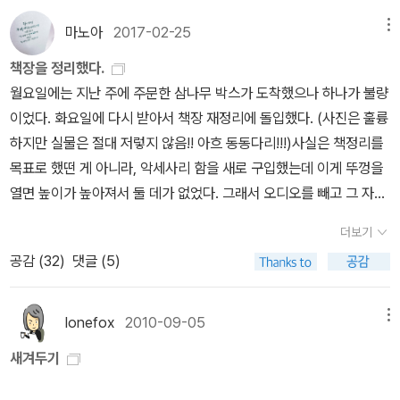
해. 자신은 의로운가. 알지 못한다면 스승 예수를 따라야겠다는 생각
지기 때문이다. 사실 용어를 완전히 이해하는 게 책을 읽는데 꼭 필요
로드리고는 결심하고 바로 이 순간, 로드리고는 자신의 기도에 대한
에 예수의 길(道)에 대해서도 함께 고민하지 않았을까. 그리고, 그는
한 건 아니지만 그렇다고 용어를 무시하면 해당 문장을 제대로 알지
마노아
2017-02-25
메뉴
답을 듣는다. 침묵이 깨진 것이다. '밝아도 좋다. 네 발은 지금 아플 것
선택을 한다. 라삐들이 가르치는 것들을 그는 전혀 입에 담지 않았다.
도 못하고 다음으로 넘어가야 하는 걸 의미하니. 이 진입장벽 때문에
이다. 오늘까지 내 얼굴을 밟았던 인단들과 똑같이 아플 것이다. 하지
책장을 정리했다.
율법을 날마다 엄중하게 지켜야 한다는 것도, 율법을 날마다 외워야
나는 <갈라테아 2,2> 정말 재미있는 책의 별점을, 야박하더라도 하
만 그 발의 아픔만으로 이제는 충분하다. 나는 너희의 아픔과 고통을
월요일에는 지난 주에 주문한 삼나무 박스가 도착했으나 하나가 불량
한다는 것도 강요하지 않았다. 그는 다만 하느님은 외로우시므로 당
나 깎아버리고 말았다. 밤새도록 기계한테 모차르트의 클라리넷 협주
함께 나누겠다. 그것 때문에 내가 존재하니까.' '주여, 당신이 언제나
이었다. 화요일에 다시 받아서 책장 재정리에 돌입했다. (사진은 훌륭
신을 사랑하고 찬미해 주기를 기다리신다고 했다. 하느님은 보호자가
곡을 들려주는 괴짜 과학자가 AI 기계 스스로 석사 시험 수준의 에세
침묵하고 계시는 것을 원망하고 있었습니다.' '나는 침묵하고 있었던
하지만 실물은 절대 저렇지 않음!! 아흐 동동다리!!!)사실은 책정리를
필요 없는 훌륭한 학자나 제사장들, 혼자서도 잘 살아갈 수 있는 선인
이를 쓸 수 있게 만든다는 내기를 한다. 우리가 만일 꿈을 이룬다면 그
게 아니다. 함께 고통을 나누고 있었을 뿐.' '그러나 당신은 유다에게
목표로 했떤 게 아니라, 악세사리 함을 새로 구입했는데 이게 뚜껑을
善人이 아니라 아이를 잃은 어머니처럼 울면서 외롭게 걷고 있는 사
게 언제나 좋은 것일까? 꿈을 이룰지도 모른다는 공포를 가지고 있는
가라고 말씀하셨습니다. '가라. 가서 네가 할 일을 이루어라'라고 말씀
열면 높이가 높아져서 둘 데가 없었다. 그래서 오디오를 빼고 그 자리
람을 찾고 계시다고 했다(p253)... 라삐은 황당무계한 꿈같은 예수의
사람은 도대체 어떤 인종들일까?​5. 자우메 카브레, <나는 고백한다
하셨습니다. 그렇다면 유다는 어떻게 되는 것입니까?' '나는 그렇게
에 악세사리 함을 넣되 양 옆의 기둥이 되는 책장을 위로 조금씩 올릴
이야기가 머지 않아 본색이 드러나리라는 걸 금세 알아차렸다. 예수
> 올 1분기 최고의 발견. 카탈루냐 언어로 쓴 소설을 직역했다. 15개
더보기
말하지 않았다. 지금 너에게 성화를 밟아도 좋다고 말한 것처럼 유다
필요가 있어져서 기존 30cm높이의 MDF박스를 빼고 40cm 높이
는 오직 사랑만을 이야기하고, 사람들에게는 실현 불가능한 사랑을
국 언어에 통달한 바르셀로나 대학교수 아드리아 아르데볼 박사가 만
공감 (
32
)
댓글 (5)
에게도 네가 하고 싶은 일을 이루라고 말했던 것이다. 네 발이 아픈 것
의 삼나무 박스를 세우려고 계획을 세운 것이다. 양 기둥 위로 4칸짜
전하고 있었다. 사랑이 이 현실 세계에서 얼마나 무력한가를 종교 지
년에 이르러 알츠하이머병을 앓기 시작해 정신이 혼미한 가운데 쓴
처럼 유다의 마음도 아팠을 테니까.'. _ 엔도 슈사쿠, <침묵> , p194/
리 책장 두개를 엎어놓았고, 그 위로 천장까지 책이 한줄 더 있었는데
도자인 라삐들은 오랜 세월을 살아오면서 잘 알고 있었다. 그들은 그
회고록. 그러나 이야기는 14세기 말의 이탈리아 지로나의 젊은이가
206 페레이라 신부와 로드리고 신부에게 하느님은 어떤 존재였을까.
그걸 다 내려야 했다. 그리고 책장을 새로 세팅하고 책을 꽂고, 오디오
lonefox
2010-09-05
메뉴
저 예수에 대한 환멸을 사람들에게 심어주기만 하면 되는 것이다. _
저 프로이센 지방으로 도주해 단풍나무를 심어 몇 백 년이 지난 후 스
분노하는 하느님, 질투하는 하느님, 욥의 하느님, 요나의 하느님이 아
는 모니터 뒷편으로 자리를 잡으니 그 자리에 있던 책 두줄을 다시 정
엔도 슈사쿠, <사해 부근에서>, p255 로드리고의 선택은 <침묵>에
트라디바리우스 가문의 도제 가운데 한 명이 만든 바이올린이 되고,
새겨두기
니었을까. 죄에 대해 심판하고 고통을 호소하는 이들의 기도를 들어
리해야 했고, 기존에 사용하다가 빼버린 MDF박스를 창가쪽으로 세
서 생각이 오래 머무르는 지점이다. 그 어떤 선택도 독자들을 침묵하
이후 수많은, 때로는 피비린내 나는 우여곡절 끝에 2차 세계대전 직
주시어 더 큰 재산을 돌려주며, 이방인들을 회개시켜 주시는 약속의
우느라 그 쪽에 있던 책 두줄을 더 정리하고, 내친김에 책상 아래 책들