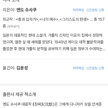
지은이:
엔도 슈사쿠
저자파일
신간알림 신청
최근작 :
<총과 십자가>
,
<나의 예수>
,
<그리스도의 탄생>
… 총 157
종
(모두보기)
일본의 대표적인 현대 소설가. 가톨릭 신자인 이모의 집에서 성장하
였으며, 열한 살 때 세례를 받았다. 1949년 게이오 대학 불문학과를
졸업한 후 현대 가톨릭 문학을 공부하기 위해 일본 정부가 수여하는
장학금으로 프랑스 리옹 대학에서 프랑스 문학을 공부했다. 결핵으로
인해 2년 반 만에 귀국한 뒤, 본격적인 작가 활동을 시작하였다. 195
옮긴이:
김윤성
저자파일
신간알림 신청
5년에 발표한 《하얀 사람》(白ぃ人)으로 아쿠타가와상을 수상했고,
《바다와 독약》으로 신쵸샤 문학상과 마이니치 출판 문화상을 수상하
고 일본의 대표적 문학가로서 입지를 굳혔다. 엔도는 프랑스 유학에
서 돌아온 후, 유럽의 [신의 세계]를 경험한 [나]가 결국 동양의 [신들
출판사 제공 책소개
의 세계]로 돌아올 수밖에 없었다는 자전적 소설 《아덴까지》를 발표
했는데, 그 6개월 뒤에 《백색인白い人》을 발표하였고, 또 6개월 뒤
엔도 슈사쿠 대표작 《침묵》(沈默)은 그에게 다니자키 상을 안겨준