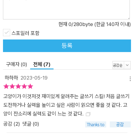
에 맞는 좋은 표현을 통해 더 풍부한 문장을 만들 수 있음을 알게
한다. 또 ‘살색’이 아닌 살구색, ‘유모차’가 아닌 유아차로 바꾸어
표현하는 것처럼 더 좋은 생각을 담은 글쓰기에 대해서도 살펴본
현재
0
/280byte (한글 140자 이내)
다. 3부에서는 글쓰기 공식과 비법을 전수하며 한 문장을 멋지게
스포일러 포함
써 보도록 이끈다. ‘모순과 반복을 피한다’와 같이 기초적이지만
등록
긴요한 팁을 전하고, 열거, 정의, 비유, 비교 등 다양한 유형의 문
장을 소개한다. 이러한 과정을 통해 독자들은 글쓰기가 “자전거
구매자 (0)
전체 (7)
나 수영을 배우는 것처럼 방법을 터득하면 쉽고 자연스러운 일이
된다.”(252면)는 사실을 깨닫게 될 것이다. 일상에서 출발하는
하하하
2023-05-19
메뉴
공감 백배 글쓰기 수업 좋은 삶과 좋은 문장은 맞닿아 있다 이 책
에는 중학생과 초등학생인 주인공 자매의 학교생활과 일상생활
고양이가 이것저것 재미있게 알려주는 글쓰기 스킬! 처음 글쓰기
이 생생하게 담겨 있다. 글쓰기 수업 또한 SNS 그룹 대화, 길거
도전하거나 실력을 높이고 싶은 사람이 읽으면 좋을 것 같다. 고
리의 현수막, 전단지 광고 문구, 가정통신문, 아파트 게시판에 붙
양이 잔소리에 실력도 같이 느는 것 같다.
은 안내문 등 청소년들이 흔히 만날 수 있는 사례를 바탕으로 해
공감 (
2
)
댓글 (0)
몰입감을 높인다. 친구의 SNS 게시물에 댓글을 달 때 ‘ㅇㅈ’ ‘ㄷ