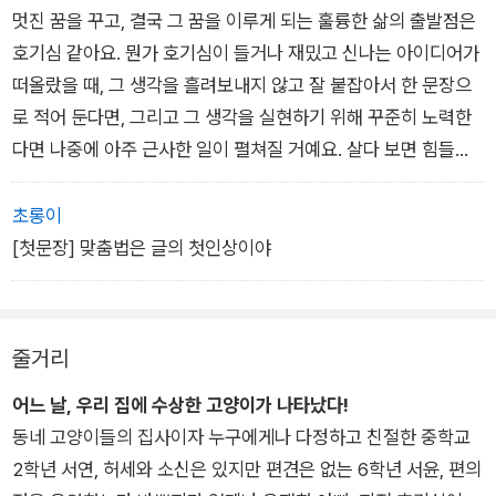
밴드 오디션, 캠핑, 수학여행, 거리 공연, 졸업식, 에세이 공모전
멋진 꿈을 꾸고, 결국 그 꿈을 이루게 되는 훌륭한 삶의 출발점은
등 크고 작은 경험과 함께 성장해 나가고, 언제나 곁을 지키는 고
호기심 같아요. 뭔가 호기심이 들거나 재밌고 신나는 아이디어가
선생의 수업 덕분에 글쓰기 실력도 한 뼘 자라난다. 이야기에 푹
떠올랐을 때, 그 생각을 흘려보내지 않고 잘 붙잡아서 한 문장으
빠져 책장을 넘기다 보면 자연스럽게 맞춤법에 자신감을 얻고, 올
로 적어 둔다면, 그리고 그 생각을 실현하기 위해 꾸준히 노력한
바른 표현을 골라서, 한 문장을 멋지게 완성할 수 있을 것이다.
다면 나중에 아주 근사한 일이 펼쳐질 거예요. 살다 보면 힘들고
괴로운 시기가 찾아오기도 해요. 그때는 우리가 써 두었던 문장들
이 우리의 흔들리는 마음과 용기를 붙잡아 줄 거예요. (p.005~0
초롱이
06)
[첫문장] 맞춤법은 글의 첫인상이야
줄거리
어느 날, 우리 집에 수상한 고양이가 나타났다!
동네 고양이들의 집사이자 누구에게나 다정하고 친절한 중학교
2학년 서연, 허세와 소신은 있지만 편견은 없는 6학년 서윤, 편의