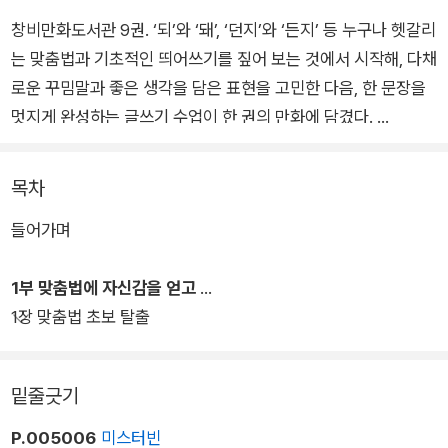
창비만화도서관 9권. ‘되’와 ‘돼’, ‘던지’와 ‘든지’ 등 누구나 헷갈리
는 맞춤법과 기초적인 띄어쓰기를 짚어 보는 것에서 시작해, 다채
로운 꾸밈말과 좋은 생각을 담은 표현을 고민한 다음, 한 문장을
멋지게 완성하는 글쓰기 수업이 한 권의 만화에 담겼다.
SNS 글쓰기와 학교 과제, 독서 감상문, 자기소개서, 공모전 등
목차
다양한 글쓰기 과업 앞에서 괴로움을 느끼고 있을 청소년에게 든
들어가며
든한 힘이 되어 줄 책이다. EBS 등에서 논술·글쓰기 강사로 활약
한 이강룡 작가가 글을 구성했고, 다양한 어린이책의 그림을 그려
1부 맞춤법에 자신감을 얻고
온 국민지 작가가 만화를 완성했다. 흥미진진한 만화 속에 글쓰기
1장 맞춤법 초보 탈출
지식이 맞춤하게 녹아 있어 가볍게 읽히면서도 유익하다.
때와 장소를 가리지 않고 글쓰기를 가르치는 수상하고 신기한 고
밑줄긋기
양이 ‘고 선생’과 중학교 2학년 서연, 초등학교 6학년 서윤 자매
의 유쾌하고 사랑스러운 사계절이 아름답게 펼쳐진다. 아이들은
P.005006
미스터빈