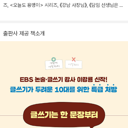
0종에 글이 실려 있다. 교양지식 채널 ‘올읽쓰’를 운영 중이다.
즈, <오늘도 용맹이> 시리즈, 《강남 사장님》, 《담임 선생님은 A
I》, 《13일의 단톡방》, 《열세 살의 덩크 슛》, 《맘대로 피구 규칙》
등에 그림을 그렸다.
출판사 제공 책소개