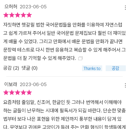
ㄷㄷ’ ‘ㅋㅋㅋ’ 같은 초성체를 사용하는 대신, 마음이 잘 전달될
으허허
2023-06-05
메뉴
수 있도록 좀 더 구체적으로 써 볼 것을 권하는 식이다. 중학생 서
연이 에세이 공모전에 도전하는 과정을 통해서는 실제로 활용하
자칫하면 헷갈릴 법한 국어문법들을 만화를 이용하여 자연스럽
기 좋은 글쓰기 팁을 알려 준다. 흥미를 유발하는 첫 문장, 핵심을
고 쉽게 가르쳐 주어서 일반 국어문법 문제집보다 훨씬 더 재미있
드러내는 주제 문장, 여운을 남기는 마지막 문장의 중요성을 짚
게 배울 수 있었다. 그리고 만화에서 배운 문법을 만화가 끝나면
고, 풍부한 사례와 함께 문장 쓰는 법을 안내한다. 전작 『글쓰기
문장력 테스트로 다시 한번 응용하고 복습할 수 있게 해주어서 그
기본기』를 통해 정직함, 탐구심, 겸손, 상대방에 대한 배려, 성실
문법을 더 잘 기억할 수 있게 해주었다.
함 등 좋은 글의 요건이 좋은 삶의 요건과도 맞닿아 있다는 메시
공감 (
2
)
댓글 (0)
지를 전한 바 있는 이강룡 작가는 이번 책에서도 좋은 글이 가진
힘을 강조한다. 청소년 독자들을 향해 “생각과 감정을 올바른 한
이보라
2023-06-05
문장으로 표현하려고 노력하고 연습하다 보면, 더 행복하고 보람
메뉴
있는 인생을 살아가기 위한 지혜”(6면)를 얻을 수 있다고 말한다.
요즘처럼 줄임말, 신조어, 한글인 듯 그러나 번역해서 이해해야
멋진 꿈을 꾸고, 결국 그 꿈을 이루게 되는 훌륭한 삶의 출발점은
하는 글들이 난무하는 시대에 필독서가 되길 바란다. 단순한 맞춤
호기심 같아요. 뭔가 호기심이 들거나 재밌고 신나는 아이디어가
법부터 보다 나은 표현을 위한 제안까지 풍부한 내용이 담겨 있
떠올랐을 때, 그 생각을 흘려보내지 않고 잘 붙잡아서 한 문장으
다. 무엇보다 귀여운 고양이가 들려 주는 만화 형식이 학생들에게
로 적어 둔다면, 그리고 그 생각을 실현하기 위해 꾸준히 노력한