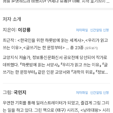
점을 운영하느라 바쁘지만 언제나 유쾌한 아빠, 지적 호기심이 많
아 책을 늘 가까이에 두고 지내는 할머니. 이렇게 네 식구는 경기
도 어느 신도시에 살고 있다. 비가 많이 오던 어느 날, 서연은 아
저자 소개
파트 1층 화단에 비를 맞으며 쓰러져 있는 고양이를 구조한다. 고
지은이:
이강룡
등어 무늬를 가진 평범한 고양이인 줄로만 알았는데, 정신을 차린
저자파일
신간알림 신청
고양이가 말을 한다. 말만 잘하는 것이 아니라 국어 실력도 뛰어
최근작 :
<한국인을 위한 하룻밤에 읽는 세계사>
,
<우리가 읽고
나서 가족들이 흔히 틀리는 맞춤법을 교정해 주는가 하면, ‘고 선
쓰는 이유>
,
<글쓰기는 한 문장부터>
… 총 23종
(모두보기)
생님’이 되어 아이들의 글쓰기를 도와준다. 혹시 고 선생은 아홉
교양지식 저술가, 정보통신문화신서 공모전에 당선되어 작가로
번 산 고양이일까? 아니면 고양이별에서 온 외계 생명체? 자신의
데뷔했다. 『하룻밤에 읽는 서양사』 『우리가 읽고 쓰는 이유』 『글
정체에 대해서는 철저히 함구하지만 글쓰기 지식만은 아낌없이
쓰기는 한 문장부터』 같은 인문 교양서와 『과학의 위로』 『정보화
나누어 주는 고 선생과 함께 즐거운 글쓰기 수업이 시작된다. 그
가 세상을 바꿀까?』 같은 과학/기술 교양서를 썼다. 한국어 강의
렇게 유쾌하고 사랑스러운 봄, 여름, 가을, 겨울이 펼쳐진다. 서연
『번역자를 위한 우리말 공부』를 썼고, 영어권 에세이 『퍼펙트 레
이와 서윤이는 밴드 오디션, 캠핑, 수학여행, 거리 공연, 졸업식,
그림:
국민지
저자파일
신간알림 신청
드』 『남자다운 게 뭔데?』 등을 한국어로 옮겼다. EBS와 창비교
에세이 공모전 등 크고 작은 경험과 함께 성장해 나간다. 때와 장
육에서 논술 강사로, DMZ국제다큐영화제/창비 청소년 글쓰기
우연한 기회를 통해 일러스트레이터가 되었고, 즐겁게 그림 그리
소를 가리지 않고 글쓰기를 가르치는 고 선생 덕분에 글쓰기 실력
대회 심사위원으로 활동했다. 고등학교 세계사와 국어 교과서 2
는 일을 하고 있다. 그린 책으로 〈태구〉 시리즈, <냥라대왕> 시리
도 한 뼘 자라난다.