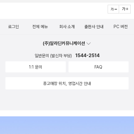
기'는 나 역시도 놓치고 있던 부분이 많아 도움도 반성도 많이 되
었는데 예를들어 '빡세게'라는 말을 이렇게 다양하게 바꾸어 쓸
수 있는줄 몰랐었는데 놀라웠다. 각 장이 끝나는 부분마다 고쳐
로그인
전체 메뉴
회사 소개
출판사 안내
PC 버전
쓰기를 생각해 볼 수 있게 비교가 된 부분도 좋은 것 같다. 그리고
실제 글쓰기에 적용할만한 3부 '한 문장을 멋지게 써보기' 역시
(주)알라딘커뮤니케이션
최고다.흔히 문장 쓰기를 하다 실수하거나 지루해지기 쉬운 표현
1544-2514
일반문의 (발신자 부담)
들을 짚어주고 공식처럼 써볼 수 있는 다섯가지 방법들이 자세히
안내되어 앞으로 종종 찾아 써봐야겠다는 생각이 들었다. 특히 마
1:1 문의
FAQ
지막 3장에서 문장 쓰기 실습 부분은 학생들이 잘 읽고 충분히 연
습해볼 필요가 있을만큼 중요한 팁이 가득이라 추천이다!※ 본 서
중고매장 위치, 영업시간 안내
평은 창비 출판사에서 도서를 제공받아 작성하였습니다.