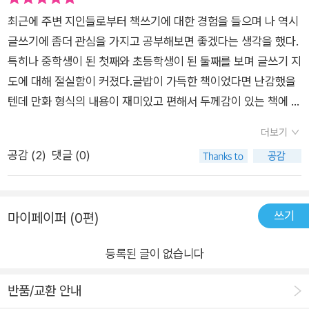
최근에 주변 지인들로부터 책쓰기에 대한 경험을 들으며 나 역시
글쓰기에 좀더 관심을 가지고 공부해보면 좋겠다는 생각을 했다.
특히나 중학생이 된 첫째와 초등학생이 된 둘째를 보며 글쓰기 지
도에 대해 절실함이 커졌다.글밥이 가득한 책이었다면 난감했을
텐데 만화 형식의 내용이 재미있고 편해서 두께감이 있는 책에 대
해 부담감이 훨씬 줄었다.특히 초등학생이라면 너무 익숙할 국민
더보기
지 그림작가님의 책이라니 반갑기만 하다.이 책은 크게 3부로 구
공감 (
2
)
댓글 (0)
성되어 있다.1부는 글쓰기 기본 책이니 만큼 맞춤법과 띄어쓰기
다. 2부는 올바른 표현 쓰기, 3부는 한 문장을 멋지게 쓰기로 구
성되어 있다. 1부의 내용은 초등학생을 주제로 한 다양한 책들이
쓰기
마이페이퍼 (0편)
출간되어 있다보니 어렵지는 않았지만 학생들에게는 여전히 헷
갈리는 부분이라 짚고 넘어갈 필요가 있겠다 싶었다. 그래서 2부
등록된 글이 없습니다
부터는 내용이 유익하고 자세히 연습해볼 수 있어 너무 좋았다.​각
부분의 시작에 작가님의 멘트가 적혀있는데 짧지만 촌철살인 같
반품/교환 안내
이 꼭 필요한 조언들이다. 2부에 '올바른 표현으로 바꾸어 보