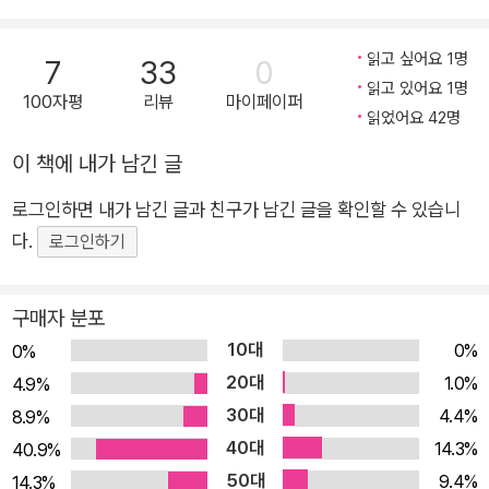
은 표현을 고민한 다음, 한 문장을 멋지게 완성하는 글쓰기 수업
이 한 권의 만화에 담겼다. SNS 글쓰기와 학교 과제, 독서 감상
읽고 싶어요 1명
7
33
0
문, 자기소개서, 공모전 등 다양한 글쓰기 과업 앞에서 괴로움을
읽고 있어요 1명
100자평
리뷰
마이페이퍼
느끼고 있을 청소년에게 든든한 힘이 되어 줄 책이다. EBS 등에
읽었어요 42명
서 논술‧글쓰기 강사로 활약한 이강룡 작가가 글을 구성했고, 다
이 책에 내가 남긴 글
양한 어린이책의 그림을 그려 온 국민지 작가가 만화를 완성했다.
로그인하면 내가 남긴 글과 친구가 남긴 글을 확인할 수 있습니
흥미진진한 만화 속에 글쓰기 지식이 맞춤하게 녹아 있어 가볍게
다.
읽히면서도 유익하다. 때와 장소를 가리지 않고 글쓰기를 가르치
로그인하기
는 수상하고 신기한 고양이 ‘고 선생’과 중학교 2학년 서연, 초등
학교 6학년 서윤 자매의 유쾌하고 사랑스러운 사계절이 아름답
구매자 분포
게 펼쳐진다. 아이들은 밴드 오디션, 캠핑, 수학여행, 거리 공연,
10대
0%
0%
졸업식, 에세이 공모전 등 크고 작은 경험과 함께 성장해 나가고,
20대
1.0%
4.9%
언제나 곁을 지키는 고 선생의 수업 덕분에 글쓰기 실력도 한 뼘
30대
4.4%
8.9%
자라난다. 이야기에 푹 빠져 책장을 넘기다 보면 자연스럽게 맞춤
40대
14.3%
40.9%
법에 자신감을 얻고, 올바른 표현을 골라서, 한 문장을 멋지게 완
50대
9.4%
14.3%