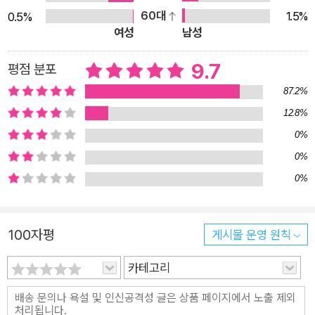
성할 수 있을 것이다. ‘억지로’ 써야 하는 글 앞에서 막막한 청소
60대
1.5%
0.5%
년을 돕는 책 한 문장부터 차근차근 시작하는 법 시중에 나온 글
여성
남성
쓰기 안내서는 대체로 글쓰기에 관심이 많고, 글을 잘 쓰고 싶은
의욕이 큰 이들을 위한 책이다. 그러나 청소년들은 주어진 과제로
9.7
평점 분포
글쓰기를 맞닥뜨리는 일이 잦다. 막상 연필은 들었지만 어떻게 시
87.2%
작해야 할지 몰라서 괴롭고, 글쓰기의 과정이 귀찮게만 느껴지는
12.8%
경우가 대부분이다. 이 책은 이처럼 ‘억지로’ 글을 써야 하는 상황
0%
에 놓인 청소년들의 마음에 공감하며, 글쓰기를 안내한다. 만화를
0%
통해 긴장을 풀고 접근할 수 있게 했고, 기초적인 내용에서 시작
0%
해 차근차근 깊이 있는 내용으로 나아가도록 구성했다. 1부에서
는 맞춤법과 띄어쓰기를 살펴본다. ‘어떻하지’처럼 틀리기 쉬운
맞춤법을 짚어 주고, ‘이다’ ‘밖에’ 등의 조사는 앞말에 붙여 쓴다,
100자평
게시물 운영 원칙
‘것’ ‘수’ 등의 의존 명사는 띄어 쓴다 등 기억해 두면 좋을 띄어쓰
카테고리
기 법칙을 알려 준다. 2부에서는 다양한 표현, 더 좋은 표현에 대
해 고민한다. 여러 상황에 자주 쓰이는 ‘굉장히’를 어떤 말로 바꾸
어 쓸 수 있을지 생각해 보며, 뜻에는 큰 차이가 없더라도 분위기