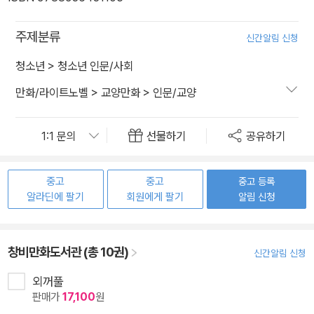
주제분류
신간알림 신청
청소년
>
청소년 인문/사회
만화/라이트노벨
>
교양만화
>
인문/교양
선물하기
공유하기
중고
중고
중고 등록
알라딘에 팔기
회원에게 팔기
알림 신청
창비만화도서관 (총 10권)
신간알림 신청
외꺼풀
판매가
17,100
원