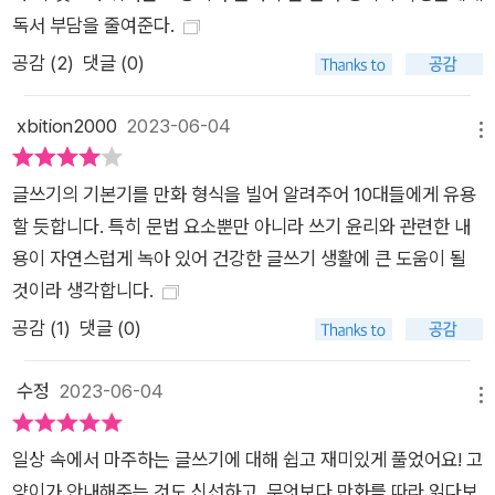
독서 부담을 줄여준다.
다면 나중에 아주 근사한 일이 펼쳐질 거예요. 살다 보면 힘들고
괴로운 시기가 찾아오기도 해요. 그때는 우리가 써 두었던 문장들
공감 (
2
)
댓글 (0)
이 우리의 흔들리는 마음과 용기를 붙잡아 줄 거예요. (<들어가
며> 중에서)
xbition2000
2023-06-04
메뉴
글쓰기의 기본기를 만화 형식을 빌어 알려주어 10대들에게 유용
할 듯합니다. 특히 문법 요소뿐만 아니라 쓰기 윤리와 관련한 내
용이 자연스럽게 녹아 있어 건강한 글쓰기 생활에 큰 도움이 될
것이라 생각합니다.
공감 (
1
)
댓글 (0)
수정
2023-06-04
메뉴
일상 속에서 마주하는 글쓰기에 대해 쉽고 재미있게 풀었어요! 고
양이가 안내해주는 것도 신선하고, 무엇보다 만화를 따라 읽다보