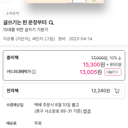
소득공제
글쓰기는 한 문장부터
10대를 위한 글쓰기 기본기
이강룡
(지은이),
국민지
(그림)
창비
2023-04-14
종이책
17,000
원,
10%
15,300
원
+ 850원
13,005
원
카드최대혜택가
더보기
전자책
12,240
원
수령예상일
택배 주문시 8월 10일 출고
(중구 서소문로 89-31 기준)
변경
배송료
무료