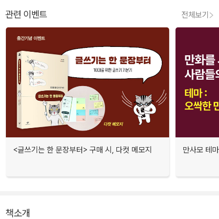
관련 이벤트
전체보기
<글쓰기는 한 문장부터> 구매 시, 다컷 메모지
만사모 테마 
책소개